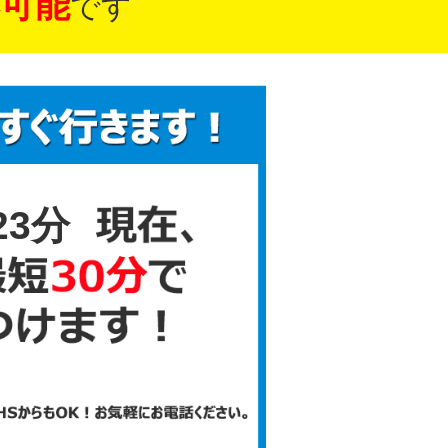
可能
です
23分