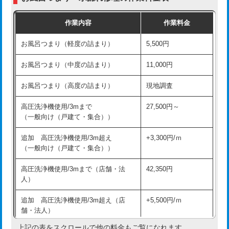
交換・取付（普通便座）
11,000円+材料費
作業内容
作業料金
交換・取付（温水洗浄便座）
16,500円+材料費
お風呂つまり（軽度の詰まり）
5,500円
交換・取付(単水栓（壁付・デッキ
13,200円+材料費
式）)
お風呂つまり（中度の詰まり）
11,000円
交換・取付(混合水栓（壁付・デッキ
16,500円+材料費
お風呂つまり（高度の詰まり）
現地調査
式・ワンホール）)
高圧洗浄機使用/3mまで
27,500円～
交換・取付(排水栓・排水トラップ
22,000円+材料費
（一般向け（戸建て・集合））
（P/S/ポップアップ））
追加 高圧洗浄機使用/3m超え
+3,300円/ｍ
交換・取付（その他部品）
11,000円+材料費
（一般向け（戸建て・集合））
持込商品取付（単水栓）
13,200円
高圧洗浄機使用/3mまで（店舗・法
42,350円
人）
持込商品取付（混合水栓）
16,500円
追加 高圧洗浄機使用/3m超え（店
+5,500円/ｍ
持込商品取付（浄水器・分岐水栓）
16,500円
舗・法人）
持込商品取付（温水洗浄便座）
22,000円
上記の表をスクロールで他の料金もご覧になれます。