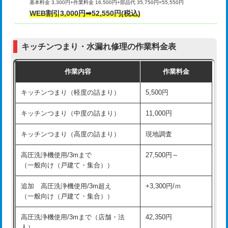
基本料金 3,300円+作業料金 16,500円+部品代 35,750円=55,550円
給水管工事※（ライニング鋼管・銅
44,000円
WEB割引3,000円➡52,550円(税込)
その他部品の脱着
8,800円～
管・ポリ管・HT管使用/3ｍまで)
交換・取付（タンク）
22,000円+材料費
給水管工事※（ライニング鋼管・銅
+8,800円
管・ポリ管・HT管使用/3ｍ超え)
キッチンつまり・水漏れ修理の作業料金表
交換・取付(単水栓（壁付・デッキ
13,200円+材料費
式）)
排水管工事（土の掘削・埋め戻し作
11,000円~
作業内容
作業料金
業）
交換・取付(混合水栓（壁付・デッキ
16,500円+材料費
キッチンつまり（軽度の詰まり）
5,500円
式・ワンホール）)
排水管工事（排水管工事/3ｍまで）
55,000円
キッチンつまり（中度の詰まり）
11,000円
交換・取付(排水栓・排水トラップ
22,000円+材料費
排水管工事（追加 排水管工事/3ｍ超
+11,000円
（P/S/ポップアップ））
え）
キッチンつまり（高度の詰まり）
現地調査
交換・取付（その他部品）
11,000円+材料費
マス交換（土の掘削・埋め戻し作業）
11,000円~
高圧洗浄機使用/3mまで
27,500円～
（一般向け（戸建て・集合））
持込商品取付（単水栓）
13,200円
マス交換（深さ50㎝未満）
55,000円
追加 高圧洗浄機使用/3m超え
+3,300円/ｍ
持込商品取付（混合水栓）
16,500円
マス交換（深さ50㎝以上）
66,000円
（一般向け（戸建て・集合））
持込商品取付（浄水器・分岐水栓）
16,500円
コンクリート斫り（厚さ10㎝まで）
27,500円
高圧洗浄機使用/3mまで（店舗・法
42,350円
人）