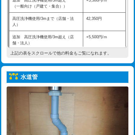
追加 高圧洗浄機使用/3m超え
+3,300円/ｍ
給水管工事※（保温材使用（バンド止
5,500円
（一般向け（戸建て・集合））
め込み）)
高圧洗浄機使用/3mまで（店舗・法
42,350円
給水管工事※（土の掘削・埋め戻し作
11,000円
人）
業)
追加 高圧洗浄機使用/3m超え（店
+5,500円/ｍ
給水管工事※（塩ビ管（VP・HI）使
33,000円
舗・法人）
用/3ｍまで)
上記の表をスクロールで他の料金もご覧になれます。
高度高圧洗浄換
現地調査
給水管工事※（塩ビ管（VP・HI）使
+8,800円
用（追加）/3ｍ超え)
トーラー作業
16,500円
給水管工事※（ライニング鋼管・銅
44,000円
水道管
トーラー機使用/3mまで
33,000円
管・ポリ管・HT管使用/3ｍまで)
追加トーラー機使用/3m超え
+3,300円
給水管工事※（ライニング鋼管・銅
+8,800円
管・ポリ管・HT管使用/3ｍ超え)
カメラ調査
33,000円
排水管工事（土の掘削・埋め戻し作
11,000円~
桝清掃
8,800円
業）
止水・漏水調査・防水処理・清掃・修
11,000円
排水管工事（排水管工事/3ｍまで）
55,000円