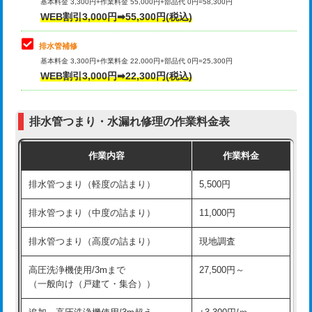
式）)
基本料金 3,300円+作業料金 55,000円+部品代 0円=58,300円
コンクリート斫り（厚さ10㎝超え）
38,500円
WEB割引3,000円➡55,300円(税込)
交換・取付(混合水栓（壁付・デッキ
16,500円+材料費
式・ワンホール）)
モルタル補修（厚さ10㎝まで）
27,500円
排水管補修
基本料金 3,300円+作業料金 22,000円+部品代 0円=25,300円
交換・取付(排水栓・排水トラップ
22,000円+材料費
モルタル補修（厚さ10㎝超え）
38,500円
WEB割引3,000円➡22,300円(税込)
（P/S/ポップアップ））
台所シンク・作業台設置
現場見積
交換・取付（その他部品）
11,000円+材料費
排水管つまり・水漏れ修理の作業料金表
追加人工
16,500円
持込商品取付（単水栓）
13,200円
作業内容
作業料金
廃棄・処分
現場見積
持込商品取付（混合水栓）
16,500円
排水管つまり（軽度の詰まり）
5,500円
※給水管工事は20mmまでの価格です。
持込商品取付（浄水器・分岐水栓）
16,500円
排水管つまり（中度の詰まり）
11,000円
給水管工事※（ホール加工)
16,500円
排水管つまり（高度の詰まり）
現地調査
給水管工事※（バンド止め)
3,300円
高圧洗浄機使用/3mまで
27,500円～
（一般向け（戸建て・集合））
給水管工事※（支持金具設置)
5,500円