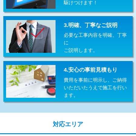
駆けつけます！
交換・取付(排水栓・排水トラップ
22,000円+材料費
（P/S/ポップアップ））
交換・取付（その他部品）
11,000円+材料費
3.明確、丁寧なご説明
必要な工事内容を明確、丁寧
持込商品取付（単水栓）
13,200円
に
持込商品取付（混合水栓）
16,500円
ご説明します。
持込商品取付（浄水器・分岐水栓）
16,500円
4.安心の事前見積もり
給水管工事※（ホール加工)
16,500円
費用を事前に明示し、ご納得
給水管工事※（バンド止め)
3,300円
いただいたうえで施工を行い
ます。
給水管工事※（支持金具設置)
5,500円
給水管工事※（保温材使用（バンド止
5,500円
め込み）)
対応エリア
給水管工事※（土の掘削・埋め戻し作
11,000円
業)