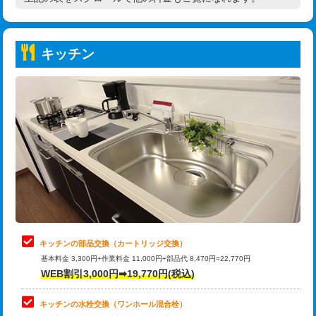
高度高圧洗浄換
現地調査
持込商品取付（普通便座⇔温水洗浄便
22,000円
トーラー作業
16,500円
座）
キッチン
トーラー機使用/3mまで
33,000円
給水管工事※（ホール加工)
16,500円
追加トーラー機使用/3m超え
+3,300円
給水管工事※（バンド止め)
3,300円
カメラ調査
33,000円
給水管工事※（支持金具設置)
5,500円
桝清掃
8,800円
給水管工事※（保温材使用（バンド止
5,500円
め込み）)
止水・漏水調査・防水処理・清掃・修
11,000円
理・調整・分解・加工など（軽作業）
給水管工事※（土の掘削・埋め戻し作
11,000円
業)
止水・漏水調査・防水処理・清掃・修
22,000円
理・調整・分解・加工など（中作業）
給水管工事※（塩ビ管（VP・HI）使
33,000円
キッチンの部品交換（カートリッジ交換）
用/3ｍまで)
基本料金 3,300円+作業料金 11,000円+部品代 8,470円=22,770円
止水・漏水調査・防水処理・清掃・修
33,000円
WEB割引3,000円➡19,770円(税込)
理・調整・分解・加工など（重作業）
給水管工事※（塩ビ管（VP・HI）使
+8,800円
用（追加）/3ｍ超え)
キッチンの水栓交換（ワンホール混合栓）
お風呂タンク脱着
16,500円