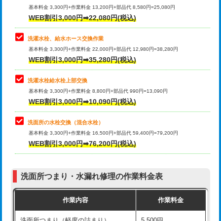
管・ポリ管・HT管使用/3ｍ超え)
基本料金 3,300円+作業料金 13,200円+部品代 8,580円=25,080円
止水・漏水調査・防水処理・清掃・修
33,000円
WEB割引3,000円➡22,080円(税込)
理・調整・分解・加工など（重作業）
排水管工事（土の掘削・埋め戻し作
11,000円~
業）
洗濯水栓、給水ホース交換作業
キッチンタンク脱着
16,500円
基本料金 3,300円+作業料金 22,000円+部品代 12,980円=38,280円
排水管工事（排水管工事/3ｍまで）
55,000円
WEB割引3,000円➡35,280円(税込)
その他部品の脱着
8,800円～
排水管工事（追加 排水管工事/3ｍ超
+11,000円
交換・取付（タンク）
22,000円+材料費
洗濯水栓給水栓上部交換
え）
基本料金 3,300円+作業料金 8,800円+部品代 990円=13,090円
交換・取付(単水栓（壁付・デッキ
13,200円+材料費
WEB割引3,000円➡10,090円(税込)
マス交換（土の掘削・埋め戻し作業）
11,000円~
式）)
洗面所の水栓交換（混合水栓）
マス交換（深さ50㎝未満）
55,000円
交換・取付(混合水栓（壁付・デッキ
16,500円+材料費
基本料金 3,300円+作業料金 16,500円+部品代 59,400円=79,200円
式・ワンホール）)
WEB割引3,000円➡76,200円(税込)
マス交換（深さ50㎝以上）
66,000円
交換・取付(排水栓・排水トラップ
22,000円+材料費
コンクリート斫り（厚さ10㎝まで）
27,500円
（P/S/ポップアップ））
洗面所つまり・水漏れ修理の作業料金表
コンクリート斫り（厚さ10㎝超え）
38,500円
交換・取付（その他部品）
11,000円+材料費
作業内容
作業料金
モルタル補修（厚さ10㎝まで）
27,500円
持込商品取付（単水栓）
13,200円
洗面所つまり（軽度の詰まり）
5,500円