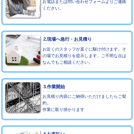
お電話または問い合わせフォームよりご連絡
ください。
モルタル補修（厚さ10㎝まで）
27,500円
モルタル補修（厚さ10㎝超え）
38,500円
追加人工
16,500円
2.現場へ急行・お見積り
廃棄・処分
現場見積
お近くのスタッフが直ぐに駆け付けます。そ
の場でお見積りを提示します。ご不明な点は
なんでもご相談ください。
※給水管工事は20mmまでの価格です。
3.作業開始
お見積り内容にご納得いただけましたらご契
約。
作業に取り掛かります
4.お支払い