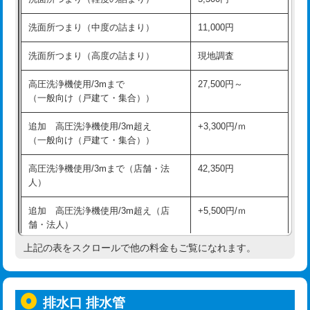
モルタル補修（厚さ10㎝超え）
38,500円
持込商品取付（混合水栓）
16,500円
洗面所つまり（中度の詰まり）
11,000円
洗面台設置
38,500円
持込商品取付（浄水器・分岐水栓）
16,500円
洗面所つまり（高度の詰まり）
現地調査
バスタブ設置
現場見積
給水管工事※（ホール加工)
16,500円
高圧洗浄機使用/3mまで
27,500円～
追加人工
16,500円
（一般向け（戸建て・集合））
給水管工事※（バンド止め)
3,300円
廃棄・処分
現場見積
追加 高圧洗浄機使用/3m超え
+3,300円/ｍ
給水管工事※（支持金具設置)
5,500円
（一般向け（戸建て・集合））
※給水管工事は20mmまでの価格です。
給水管工事※（保温材使用（バンド止
5,500円
高圧洗浄機使用/3mまで（店舗・法
42,350円
め込み）)
人）
給水管工事※（土の掘削・埋め戻し作
11,000円
追加 高圧洗浄機使用/3m超え（店
+5,500円/ｍ
業)
舗・法人）
給水管工事※（塩ビ管（VP・HI）使
33,000円
上記の表をスクロールで他の料金もご覧になれます。
高度高圧洗浄換
現地調査
用/3ｍまで)
トーラー作業
16,500円
給水管工事※（塩ビ管（VP・HI）使
+8,800円
用（追加）/3ｍ超え)
排水口 排水管
トーラー機使用/3mまで
33,000円