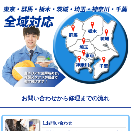
給水管工事※（塩ビ管（VP・HI）使
33,000円
用/3ｍまで)
給水管工事※（塩ビ管（VP・HI）使
+8,800円
用（追加）/3ｍ超え)
給水管工事※（ライニング鋼管・銅
44,000円
管・ポリ管・HT管使用/3ｍまで)
給水管工事※（ライニング鋼管・銅
+8,800円
管・ポリ管・HT管使用/3ｍ超え)
マス交換（土の掘削・埋め戻し作業）
11,000円~
マス交換（深さ50㎝未満）
55,000円
お問い合わせから修理までの流れ
マス交換（深さ50㎝以上）
66,000円
コンクリート斫り（厚さ10㎝まで）
27,500円
1.お問い合わせ
コンクリート斫り（厚さ10㎝超え）
38,500円