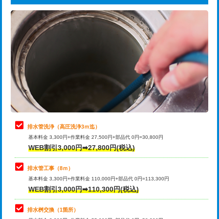
給水管工事※（ライニング鋼管・銅
44,000円
追加トーラー機使用/3m超え
+3,300円
管・ポリ管・HT管使用/3ｍまで)
カメラ調査
33,000円
給水管工事※（ライニング鋼管・銅
+8,800円
管・ポリ管・HT管使用/3ｍ超え)
桝清掃
8,800円
排水管工事（土の掘削・埋め戻し作
11,000円~
止水・漏水調査・防水処理・清掃・修
11,000円
業）
理・調整・分解・加工など（軽作業）
排水管工事（排水管工事/3ｍまで）
55,000円
止水・漏水調査・防水処理・清掃・修
22,000円
理・調整・分解・加工など（中作業）
排水管工事（追加 排水管工事/3ｍ超
+11,000円
排水管洗浄（高圧洗浄3ｍ迄）
え）
基本料金 3,300円+作業料金 27,500円+部品代 0円=30,800円
止水・漏水調査・防水処理・清掃・修
33,000円
WEB割引3,000円➡27,800円(税込)
理・調整・分解・加工など（重作業）
マス交換（土の掘削・埋め戻し作業）
11,000円~
排水管工事（8ｍ）
その他部品の脱着
8,800円～
マス交換（深さ50㎝未満）
55,000円
基本料金 3,300円+作業料金 110,000円+部品代 0円=113,300円
WEB割引3,000円➡110,300円(税込)
交換・取付（タンク）
22,000円+材料費
マス交換（深さ50㎝以上）
66,000円
交換・取付(単水栓（壁付・デッキ
13,200円+材料費
コンクリート斫り（厚さ10㎝まで）
27,500円
排水桝交換（1箇所）