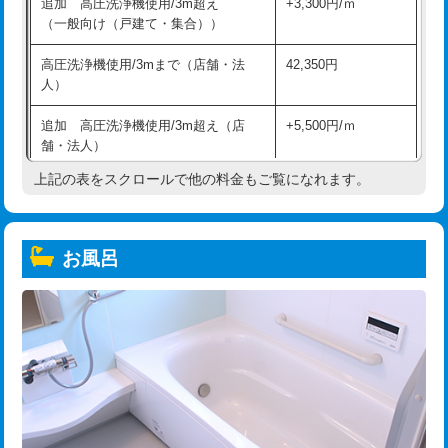
追加 高圧洗浄機使用/3m超え
+3,300円/ｍ
（一般向け（戸建て・集合））
高圧洗浄機使用/3mまで（店舗・法
42,350円
人）
追加 高圧洗浄機使用/3m超え（店
+5,500円/ｍ
舗・法人）
上記の表をスクロールで他の料金もご覧になれます。
高度高圧洗浄換
現地調査
トーラー作業
16,500円
お風呂
トーラー機使用/3mまで
33,000円
追加トーラー機使用/3m超え
+3,300円
カメラ調査
33,000円
桝清掃
8,800円
止水・漏水調査・防水処理・清掃・修
11,000円