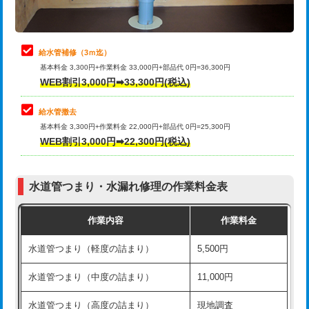
理・調整・分解・加工など（軽作業）
排水管工事（追加 排水管工事/3ｍ超
+11,000円
止水・漏水調査・防水処理・清掃・修
22,000円
え）
理・調整・分解・加工など（中作業）
給水管補修（3ｍ迄）
マス交換（土の掘削・埋め戻し作業）
11,000円~
基本料金 3,300円+作業料金 33,000円+部品代 0円=36,300円
止水・漏水調査・防水処理・清掃・修
33,000円
WEB割引3,000円➡33,300円(税込)
理・調整・分解・加工など（重作業）
マス交換（深さ50㎝未満）
55,000円
給水管撤去
その他部品の脱着
8,800円～
マス交換（深さ50㎝以上）
66,000円
基本料金 3,300円+作業料金 22,000円+部品代 0円=25,300円
WEB割引3,000円➡22,300円(税込)
交換・取付（タンク）
22,000円+材料費
コンクリート斫り（厚さ10㎝まで）
27,500円
交換・取付(単水栓（壁付・デッキ
13,200円+材料費
コンクリート斫り（厚さ10㎝超え）
38,500円
式）)
水道管つまり・水漏れ修理の作業料金表
モルタル補修（厚さ10㎝まで）
27,500円
交換・取付(混合水栓（壁付・デッキ
16,500円+材料費
作業内容
作業料金
式・ワンホール）)
モルタル補修（厚さ10㎝超え）
38,500円
水道管つまり（軽度の詰まり）
5,500円
交換・取付(排水栓・排水トラップ
22,000円+材料費
洗面台設置
38,500円
（P/S/ポップアップ））
水道管つまり（中度の詰まり）
11,000円
化粧台設置
22,000円
交換・取付（その他部品）
11,000円+材料費
水道管つまり（高度の詰まり）
現地調査