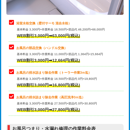
理・調整・分解・加工など（軽作業）
止水・漏水調査・防水処理・清掃・修
22,000円
理・調整・分解・加工など（中作業）
浴室水栓交換（壁付サーモ 混合水栓）
基本料金 3,300円+作業料金 16,500円+部品代 46,200円=66,000円
止水・漏水調査・防水処理・清掃・修
33,000円
WEB割引3,000円➡63,000円(税込)
理・調整・分解・加工など（重作業）
お風呂の部品交換（ハンドル交換）
トイレタンク脱着
16,500円
基本料金 3,300円+作業料金 11,000円+部品代 1,364円=15,664円
WEB割引3,000円➡12,664円(税込)
トイレ便器脱着
16,500円
タンクレストイレ脱着
33,000円
お風呂の排水詰まり除去作業（トーラー作業3ｍ迄）
基本料金 3,300円+作業料金 16,500円+部品代 0円=19,800円
小便器トイレ脱着
現地見積
WEB割引3,000円➡16,800円(税込)
その他部品の脱着
8,800円～
お風呂の排水詰まり除去作業（高圧洗浄3ｍ迄）
基本料金 3,300円+作業料金 27,500円+部品代 0円=30,800円
交換・取付（タンク）
22,000円+材料費
WEB割引3,000円➡27,800円(税込)
交換・取付（便器）
22,000円+材料費
お風呂つまり・水漏れ修理の作業料金表