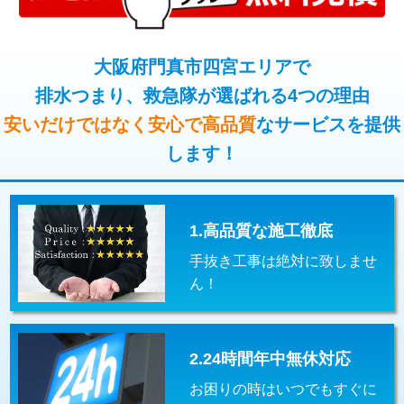
コンクリート斫り（厚さ10㎝超え）
38,500円
桝清掃
8,800円
モルタル補修（厚さ10㎝まで）
27,500円
大阪府門真市四宮エリアで
止水・漏水調査・防水処理・清掃・修
11,000円
理・調整・分解・加工など（軽作業）
排水つまり、救急隊が選ばれる4つの理由
モルタル補修（厚さ10㎝超え）
38,500円
安いだけではなく安心で高品質
なサービスを提供
止水・漏水調査・防水処理・清掃・修
22,000円
追加人工
16,500円
理・調整・分解・加工など（中作業）
します！
廃棄・処分
現場見積
止水・漏水調査・防水処理・清掃・修
33,000円
理・調整・分解・加工など（重作業）
1.高品質な施工徹底
その他部品の脱着
8,800円～
手抜き工事は絶対に致しませ
交換・取付（タンク）
22,000円+材料費
ん！
交換・取付(単水栓（壁付・デッキ
13,200円+材料費
式）)
2.24時間年中無休対応
交換・取付(混合水栓（壁付・デッキ
16,500円+材料費
式・ワンホール）)
お困りの時はいつでもすぐに