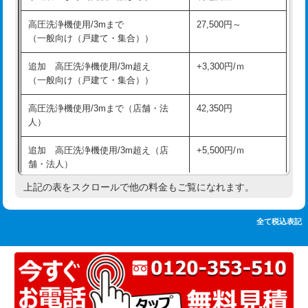
追加人工
16,500円
持込商品取付（単水栓）
13,200円
高圧洗浄機使用/3mまで
27,500円～
廃棄・処分
現場見積
（一般向け（戸建て・集合））
持込商品取付（混合水栓）
16,500円
※給水管工事は20mmまでの価格です。
追加 高圧洗浄機使用/3m超え
+3,300円/ｍ
持込商品取付（浄水器・分岐水栓）
16,500円
（一般向け（戸建て・集合））
排水管工事（土の掘削・埋め戻し作
11,000円~
高圧洗浄機使用/3mまで（店舗・法
42,350円
業）
人）
排水管工事（排水管工事/3ｍまで）
55,000円
追加 高圧洗浄機使用/3m超え（店
+5,500円/ｍ
舗・法人）
排水管工事（追加 排水管工事/3ｍ超
+11,000円
え）
上記の表をスクロールで他の料金もご覧になれます。
高度高圧洗浄換
現地調査
マス交換（土の掘削・埋め戻し作業）
11,000円~
トーラー作業
16,500円
全て税込表記
マス交換（深さ50㎝未満）
55,000円
トーラー機使用/3mまで
33,000円
マス交換（深さ50㎝以上）
66,000円
追加トーラー機使用/3m超え
+3,300円
コンクリート斫り（厚さ10㎝まで）
27,500円
カメラ調査
33,000円