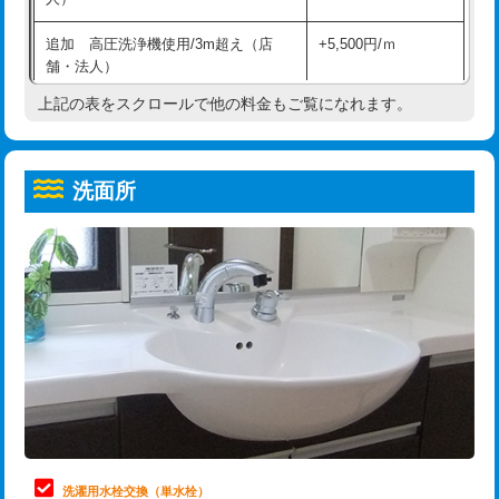
給水管工事※（ホール加工)
16,500円
コンクリート斫り（厚さ10㎝超え）
38,500円
追加 高圧洗浄機使用/3m超え（店
+5,500円/ｍ
給水管工事※（バンド止め)
3,300円
モルタル補修（厚さ10㎝まで）
27,500円
舗・法人）
給水管工事※（支持金具設置)
5,500円
モルタル補修（厚さ10㎝超え）
38,500円
上記の表をスクロールで他の料金もご覧になれます。
高度高圧洗浄換
現地調査
給水管工事※（保温材使用（バンド止
5,500円
洗面台設置
38,500円
トーラー作業
16,500円
め込み）)
洗面所
追加人工
16,500円
トーラー機使用/3mまで
33,000円
給水管工事※（土の掘削・埋め戻し作
11,000円
業)
廃棄・処分
現場見積
追加トーラー機使用/3m超え
+3,300円
給水管工事※（塩ビ管（VP・HI）使
33,000円
※給水管工事は20mmまでの価格です。
カメラ調査
33,000円
用/3ｍまで)
桝清掃
8,800円
給水管工事※（塩ビ管（VP・HI）使
+8,800円
用（追加）/3ｍ超え)
止水・漏水調査・防水処理・清掃・修
11,000円
理・調整・分解・加工など（軽作業）
給水管工事※（ライニング鋼管・銅
44,000円
管・ポリ管・HT管使用/3ｍまで)
止水・漏水調査・防水処理・清掃・修
22,000円
理・調整・分解・加工など（中作業）
給水管工事※（ライニング鋼管・銅
+8,800円
洗濯用水栓交換（単水栓）