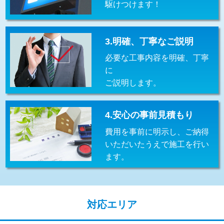
駆けつけます！
交換・取付(排水栓・排水トラップ
22,000円+材料費
（P/S/ポップアップ））
交換・取付（その他部品）
11,000円+材料費
3.明確、丁寧なご説明
必要な工事内容を明確、丁寧
持込商品取付（単水栓）
13,200円
に
持込商品取付（混合水栓）
16,500円
ご説明します。
持込商品取付（浄水器・分岐水栓）
16,500円
4.安心の事前見積もり
給水管工事※（ホール加工)
16,500円
費用を事前に明示し、ご納得
給水管工事※（バンド止め)
3,300円
いただいたうえで施工を行い
ます。
給水管工事※（支持金具設置)
5,500円
給水管工事※（保温材使用（バンド止
5,500円
め込み）)
対応エリア
給水管工事※（土の掘削・埋め戻し作
11,000円
業)