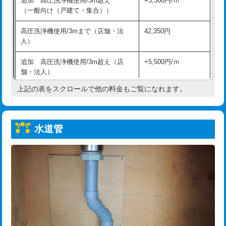
追加 高圧洗浄機使用/3m超え
+3,300円/ｍ
給水管工事※（保温材使用（バンド止
5,500円
（一般向け（戸建て・集合））
め込み）)
高圧洗浄機使用/3mまで（店舗・法
42,350円
給水管工事※（土の掘削・埋め戻し作
11,000円
人）
業)
追加 高圧洗浄機使用/3m超え（店
+5,500円/ｍ
給水管工事※（塩ビ管（VP・HI）使
33,000円
舗・法人）
用/3ｍまで)
上記の表をスクロールで他の料金もご覧になれます。
高度高圧洗浄換
現地調査
給水管工事※（塩ビ管（VP・HI）使
+8,800円
用（追加）/3ｍ超え)
トーラー作業
16,500円
給水管工事※（ライニング鋼管・銅
44,000円
水道管
トーラー機使用/3mまで
33,000円
管・ポリ管・HT管使用/3ｍまで)
追加トーラー機使用/3m超え
+3,300円
給水管工事※（ライニング鋼管・銅
+8,800円
管・ポリ管・HT管使用/3ｍ超え)
カメラ調査
33,000円
排水管工事（土の掘削・埋め戻し作
11,000円~
桝清掃
8,800円
業）
止水・漏水調査・防水処理・清掃・修
11,000円
排水管工事（排水管工事/3ｍまで）
55,000円