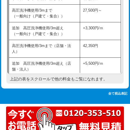
追加人工
16,500円
持込商品取付（単水栓）
13,200円
高圧洗浄機使用/3mまで
27,500円～
廃棄・処分
現場見積
（一般向け（戸建て・集合））
持込商品取付（混合水栓）
16,500円
※給水管工事は20mmまでの価格です。
追加 高圧洗浄機使用/3m超え
+3,300円/ｍ
持込商品取付（浄水器・分岐水栓）
16,500円
（一般向け（戸建て・集合））
排水管工事（土の掘削・埋め戻し作
11,000円~
高圧洗浄機使用/3mまで（店舗・法
42,350円
業）
人）
排水管工事（排水管工事/3ｍまで）
55,000円
追加 高圧洗浄機使用/3m超え（店
+5,500円/ｍ
舗・法人）
排水管工事（追加 排水管工事/3ｍ超
+11,000円
え）
上記の表をスクロールで他の料金もご覧になれます。
高度高圧洗浄換
現地調査
マス交換（土の掘削・埋め戻し作業）
11,000円~
トーラー作業
16,500円
全て税込表記
マス交換（深さ50㎝未満）
55,000円
トーラー機使用/3mまで
33,000円
マス交換（深さ50㎝以上）
66,000円
追加トーラー機使用/3m超え
+3,300円
コンクリート斫り（厚さ10㎝まで）
27,500円
カメラ調査
33,000円