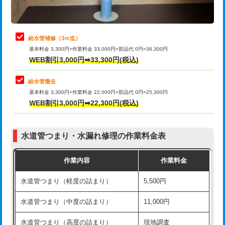
理・調整・分解・加工など（軽作業）
排水管工事（追加 排水管工事/3ｍ超
+11,000円
止水・漏水調査・防水処理・清掃・修
22,000円
え）
理・調整・分解・加工など（中作業）
給水管補修（3ｍ迄）
マス交換（土の掘削・埋め戻し作業）
11,000円~
基本料金 3,300円+作業料金 33,000円+部品代 0円=36,300円
止水・漏水調査・防水処理・清掃・修
33,000円
WEB割引3,000円➡33,300円(税込)
理・調整・分解・加工など（重作業）
マス交換（深さ50㎝未満）
55,000円
給水管撤去
その他部品の脱着
8,800円～
マス交換（深さ50㎝以上）
66,000円
基本料金 3,300円+作業料金 22,000円+部品代 0円=25,300円
WEB割引3,000円➡22,300円(税込)
交換・取付（タンク）
22,000円+材料費
コンクリート斫り（厚さ10㎝まで）
27,500円
交換・取付(単水栓（壁付・デッキ
13,200円+材料費
コンクリート斫り（厚さ10㎝超え）
38,500円
式）)
水道管つまり・水漏れ修理の作業料金表
モルタル補修（厚さ10㎝まで）
27,500円
交換・取付(混合水栓（壁付・デッキ
16,500円+材料費
作業内容
作業料金
式・ワンホール）)
モルタル補修（厚さ10㎝超え）
38,500円
水道管つまり（軽度の詰まり）
5,500円
交換・取付(排水栓・排水トラップ
22,000円+材料費
洗面台設置
38,500円
（P/S/ポップアップ））
水道管つまり（中度の詰まり）
11,000円
化粧台設置
22,000円
交換・取付（その他部品）
11,000円+材料費
水道管つまり（高度の詰まり）
現地調査