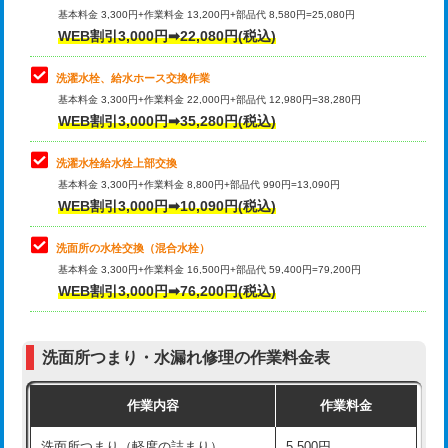
管・ポリ管・HT管使用/3ｍ超え)
基本料金 3,300円+作業料金 13,200円+部品代 8,580円=25,080円
止水・漏水調査・防水処理・清掃・修
33,000円
WEB割引3,000円➡22,080円(税込)
理・調整・分解・加工など（重作業）
排水管工事（土の掘削・埋め戻し作
11,000円~
業）
洗濯水栓、給水ホース交換作業
キッチンタンク脱着
16,500円
基本料金 3,300円+作業料金 22,000円+部品代 12,980円=38,280円
排水管工事（排水管工事/3ｍまで）
55,000円
WEB割引3,000円➡35,280円(税込)
その他部品の脱着
8,800円～
排水管工事（追加 排水管工事/3ｍ超
+11,000円
交換・取付（タンク）
22,000円+材料費
洗濯水栓給水栓上部交換
え）
基本料金 3,300円+作業料金 8,800円+部品代 990円=13,090円
交換・取付(単水栓（壁付・デッキ
13,200円+材料費
WEB割引3,000円➡10,090円(税込)
マス交換（土の掘削・埋め戻し作業）
11,000円~
式）)
洗面所の水栓交換（混合水栓）
マス交換（深さ50㎝未満）
55,000円
交換・取付(混合水栓（壁付・デッキ
16,500円+材料費
基本料金 3,300円+作業料金 16,500円+部品代 59,400円=79,200円
式・ワンホール）)
WEB割引3,000円➡76,200円(税込)
マス交換（深さ50㎝以上）
66,000円
交換・取付(排水栓・排水トラップ
22,000円+材料費
コンクリート斫り（厚さ10㎝まで）
27,500円
（P/S/ポップアップ））
洗面所つまり・水漏れ修理の作業料金表
コンクリート斫り（厚さ10㎝超え）
38,500円
交換・取付（その他部品）
11,000円+材料費
作業内容
作業料金
モルタル補修（厚さ10㎝まで）
27,500円
持込商品取付（単水栓）
13,200円
洗面所つまり（軽度の詰まり）
5,500円