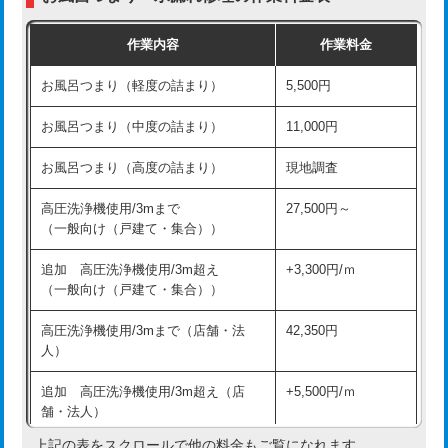
交換・取付（普通便座）
11,000円+材料費
作業内容
作業料金
交換・取付（温水洗浄便座）
16,500円+材料費
お風呂つまり（軽度の詰まり）
5,500円
交換・取付(単水栓（壁付・デッキ
13,200円+材料費
式）)
お風呂つまり（中度の詰まり）
11,000円
交換・取付(混合水栓（壁付・デッキ
16,500円+材料費
お風呂つまり（高度の詰まり）
現地調査
式・ワンホール）)
高圧洗浄機使用/3mまで
27,500円～
交換・取付(排水栓・排水トラップ
22,000円+材料費
（一般向け（戸建て・集合））
（P/S/ポップアップ））
追加 高圧洗浄機使用/3m超え
+3,300円/ｍ
交換・取付（その他部品）
11,000円+材料費
（一般向け（戸建て・集合））
持込商品取付（単水栓）
13,200円
高圧洗浄機使用/3mまで（店舗・法
42,350円
人）
持込商品取付（混合水栓）
16,500円
追加 高圧洗浄機使用/3m超え（店
+5,500円/ｍ
持込商品取付（浄水器・分岐水栓）
16,500円
舗・法人）
持込商品取付（温水洗浄便座）
22,000円
上記の表をスクロールで他の料金もご覧になれます。