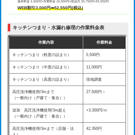
基本料金 3,300円+作業料金 16,500円+部品代 35,750円=55,550円
給水管工事※（ライニング鋼管・銅
44,000円
WEB割引3,000円➡52,550円(税込)
その他部品の脱着
8,800円～
管・ポリ管・HT管使用/3ｍまで)
交換・取付（タンク）
22,000円+材料費
給水管工事※（ライニング鋼管・銅
+8,800円
管・ポリ管・HT管使用/3ｍ超え)
キッチンつまり・水漏れ修理の作業料金表
交換・取付(単水栓（壁付・デッキ
13,200円+材料費
式）)
排水管工事（土の掘削・埋め戻し作
11,000円~
作業内容
作業料金
業）
交換・取付(混合水栓（壁付・デッキ
16,500円+材料費
キッチンつまり（軽度の詰まり）
5,500円
式・ワンホール）)
排水管工事（排水管工事/3ｍまで）
55,000円
キッチンつまり（中度の詰まり）
11,000円
交換・取付(排水栓・排水トラップ
22,000円+材料費
排水管工事（追加 排水管工事/3ｍ超
+11,000円
（P/S/ポップアップ））
え）
キッチンつまり（高度の詰まり）
現地調査
交換・取付（その他部品）
11,000円+材料費
マス交換（土の掘削・埋め戻し作業）
11,000円~
高圧洗浄機使用/3mまで
27,500円～
（一般向け（戸建て・集合））
持込商品取付（単水栓）
13,200円
マス交換（深さ50㎝未満）
55,000円
追加 高圧洗浄機使用/3m超え
+3,300円/ｍ
持込商品取付（混合水栓）
16,500円
マス交換（深さ50㎝以上）
66,000円
（一般向け（戸建て・集合））
持込商品取付（浄水器・分岐水栓）
16,500円
コンクリート斫り（厚さ10㎝まで）
27,500円
高圧洗浄機使用/3mまで（店舗・法
42,350円
人）