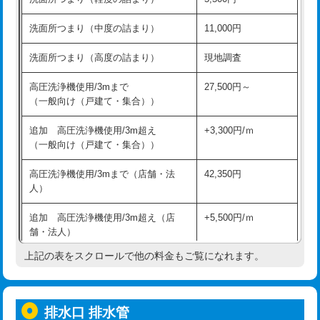
モルタル補修（厚さ10㎝超え）
38,500円
持込商品取付（混合水栓）
16,500円
洗面所つまり（中度の詰まり）
11,000円
洗面台設置
38,500円
持込商品取付（浄水器・分岐水栓）
16,500円
洗面所つまり（高度の詰まり）
現地調査
バスタブ設置
現場見積
給水管工事※（ホール加工)
16,500円
高圧洗浄機使用/3mまで
27,500円～
追加人工
16,500円
（一般向け（戸建て・集合））
給水管工事※（バンド止め)
3,300円
廃棄・処分
現場見積
追加 高圧洗浄機使用/3m超え
+3,300円/ｍ
給水管工事※（支持金具設置)
5,500円
（一般向け（戸建て・集合））
※給水管工事は20mmまでの価格です。
給水管工事※（保温材使用（バンド止
5,500円
高圧洗浄機使用/3mまで（店舗・法
42,350円
め込み）)
人）
給水管工事※（土の掘削・埋め戻し作
11,000円
追加 高圧洗浄機使用/3m超え（店
+5,500円/ｍ
業)
舗・法人）
給水管工事※（塩ビ管（VP・HI）使
33,000円
上記の表をスクロールで他の料金もご覧になれます。
高度高圧洗浄換
現地調査
用/3ｍまで)
トーラー作業
16,500円
給水管工事※（塩ビ管（VP・HI）使
+8,800円
用（追加）/3ｍ超え)
排水口 排水管
トーラー機使用/3mまで
33,000円