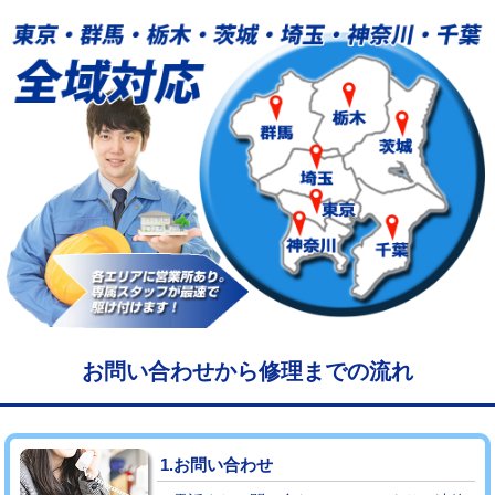
給水管工事※（塩ビ管（VP・HI）使
33,000円
用/3ｍまで)
給水管工事※（塩ビ管（VP・HI）使
+8,800円
用（追加）/3ｍ超え)
給水管工事※（ライニング鋼管・銅
44,000円
管・ポリ管・HT管使用/3ｍまで)
給水管工事※（ライニング鋼管・銅
+8,800円
管・ポリ管・HT管使用/3ｍ超え)
マス交換（土の掘削・埋め戻し作業）
11,000円~
マス交換（深さ50㎝未満）
55,000円
お問い合わせから修理までの流れ
マス交換（深さ50㎝以上）
66,000円
コンクリート斫り（厚さ10㎝まで）
27,500円
1.お問い合わせ
コンクリート斫り（厚さ10㎝超え）
38,500円