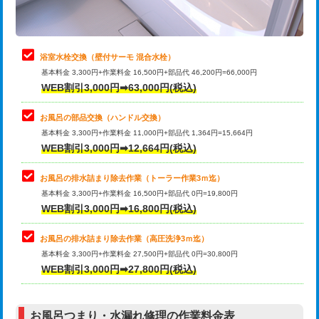
理・調整・分解・加工など（軽作業）
止水・漏水調査・防水処理・清掃・修
22,000円
理・調整・分解・加工など（中作業）
浴室水栓交換（壁付サーモ 混合水栓）
基本料金 3,300円+作業料金 16,500円+部品代 46,200円=66,000円
止水・漏水調査・防水処理・清掃・修
33,000円
WEB割引3,000円➡63,000円(税込)
理・調整・分解・加工など（重作業）
お風呂の部品交換（ハンドル交換）
トイレタンク脱着
16,500円
基本料金 3,300円+作業料金 11,000円+部品代 1,364円=15,664円
WEB割引3,000円➡12,664円(税込)
トイレ便器脱着
16,500円
タンクレストイレ脱着
33,000円
お風呂の排水詰まり除去作業（トーラー作業3ｍ迄）
基本料金 3,300円+作業料金 16,500円+部品代 0円=19,800円
小便器トイレ脱着
現地見積
WEB割引3,000円➡16,800円(税込)
その他部品の脱着
8,800円～
お風呂の排水詰まり除去作業（高圧洗浄3ｍ迄）
基本料金 3,300円+作業料金 27,500円+部品代 0円=30,800円
交換・取付（タンク）
22,000円+材料費
WEB割引3,000円➡27,800円(税込)
交換・取付（便器）
22,000円+材料費
お風呂つまり・水漏れ修理の作業料金表