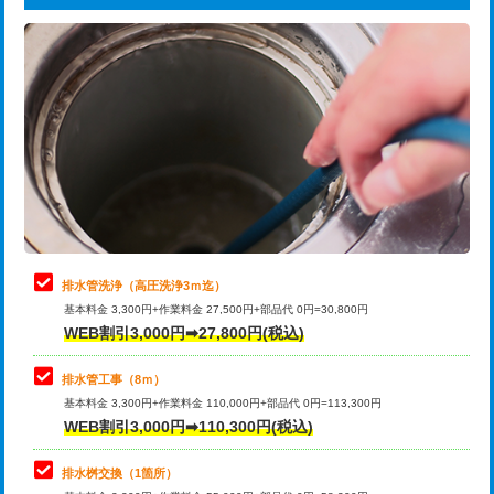
給水管工事※（ライニング鋼管・銅
44,000円
追加トーラー機使用/3m超え
+3,300円
管・ポリ管・HT管使用/3ｍまで)
カメラ調査
33,000円
給水管工事※（ライニング鋼管・銅
+8,800円
管・ポリ管・HT管使用/3ｍ超え)
桝清掃
8,800円
排水管工事（土の掘削・埋め戻し作
11,000円~
止水・漏水調査・防水処理・清掃・修
11,000円
業）
理・調整・分解・加工など（軽作業）
排水管工事（排水管工事/3ｍまで）
55,000円
止水・漏水調査・防水処理・清掃・修
22,000円
理・調整・分解・加工など（中作業）
排水管工事（追加 排水管工事/3ｍ超
+11,000円
排水管洗浄（高圧洗浄3ｍ迄）
え）
基本料金 3,300円+作業料金 27,500円+部品代 0円=30,800円
止水・漏水調査・防水処理・清掃・修
33,000円
WEB割引3,000円➡27,800円(税込)
理・調整・分解・加工など（重作業）
マス交換（土の掘削・埋め戻し作業）
11,000円~
排水管工事（8ｍ）
その他部品の脱着
8,800円～
マス交換（深さ50㎝未満）
55,000円
基本料金 3,300円+作業料金 110,000円+部品代 0円=113,300円
WEB割引3,000円➡110,300円(税込)
交換・取付（タンク）
22,000円+材料費
マス交換（深さ50㎝以上）
66,000円
交換・取付(単水栓（壁付・デッキ
13,200円+材料費
コンクリート斫り（厚さ10㎝まで）
27,500円
排水桝交換（1箇所）