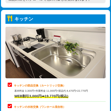
高度高圧洗浄換
現地調査
持込商品取付（普通便座⇔温水洗浄便
22,000円
トーラー作業
16,500円
座）
キッチン
トーラー機使用/3mまで
33,000円
給水管工事※（ホール加工)
16,500円
追加トーラー機使用/3m超え
+3,300円
給水管工事※（バンド止め)
3,300円
カメラ調査
33,000円
給水管工事※（支持金具設置)
5,500円
桝清掃
8,800円
給水管工事※（保温材使用（バンド止
5,500円
め込み）)
止水・漏水調査・防水処理・清掃・修
11,000円
理・調整・分解・加工など（軽作業）
給水管工事※（土の掘削・埋め戻し作
11,000円
業)
止水・漏水調査・防水処理・清掃・修
22,000円
理・調整・分解・加工など（中作業）
給水管工事※（塩ビ管（VP・HI）使
33,000円
キッチンの部品交換（カートリッジ交換）
用/3ｍまで)
基本料金 3,300円+作業料金 11,000円+部品代 8,470円=22,770円
止水・漏水調査・防水処理・清掃・修
33,000円
WEB割引3,000円➡19,770円(税込)
理・調整・分解・加工など（重作業）
給水管工事※（塩ビ管（VP・HI）使
+8,800円
用（追加）/3ｍ超え)
キッチンの水栓交換（ワンホール混合栓）
お風呂タンク脱着
16,500円