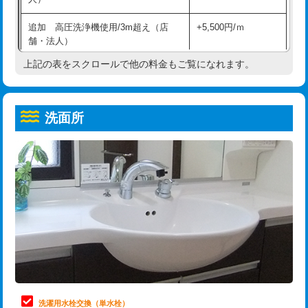
給水管工事※（ホール加工)
16,500円
コンクリート斫り（厚さ10㎝超え）
38,500円
追加 高圧洗浄機使用/3m超え（店
+5,500円/ｍ
給水管工事※（バンド止め)
3,300円
モルタル補修（厚さ10㎝まで）
27,500円
舗・法人）
給水管工事※（支持金具設置)
5,500円
モルタル補修（厚さ10㎝超え）
38,500円
上記の表をスクロールで他の料金もご覧になれます。
高度高圧洗浄換
現地調査
給水管工事※（保温材使用（バンド止
5,500円
洗面台設置
38,500円
トーラー作業
16,500円
め込み）)
洗面所
追加人工
16,500円
トーラー機使用/3mまで
33,000円
給水管工事※（土の掘削・埋め戻し作
11,000円
業)
廃棄・処分
現場見積
追加トーラー機使用/3m超え
+3,300円
給水管工事※（塩ビ管（VP・HI）使
33,000円
※給水管工事は20mmまでの価格です。
カメラ調査
33,000円
用/3ｍまで)
桝清掃
8,800円
給水管工事※（塩ビ管（VP・HI）使
+8,800円
用（追加）/3ｍ超え)
止水・漏水調査・防水処理・清掃・修
11,000円
理・調整・分解・加工など（軽作業）
給水管工事※（ライニング鋼管・銅
44,000円
管・ポリ管・HT管使用/3ｍまで)
止水・漏水調査・防水処理・清掃・修
22,000円
理・調整・分解・加工など（中作業）
給水管工事※（ライニング鋼管・銅
+8,800円
洗濯用水栓交換（単水栓）