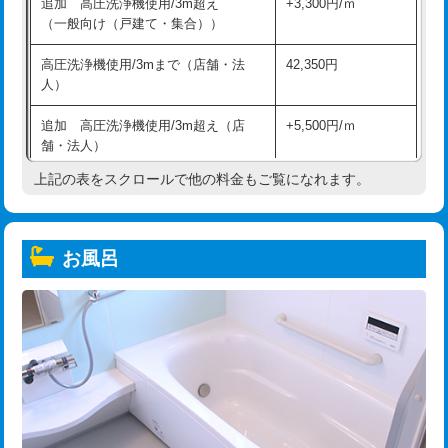
追加 高圧洗浄機使用/3m超え
+3,300円/ｍ
（一般向け（戸建て・集合））
高圧洗浄機使用/3mまで（店舗・法
42,350円
人）
追加 高圧洗浄機使用/3m超え（店
+5,500円/ｍ
舗・法人）
上記の表をスクロールで他の料金もご覧になれます。
高度高圧洗浄換
現地調査
トーラー作業
16,500円
お風呂
トーラー機使用/3mまで
33,000円
追加トーラー機使用/3m超え
+3,300円
カメラ調査
33,000円
桝清掃
8,800円
止水・漏水調査・防水処理・清掃・修
11,000円