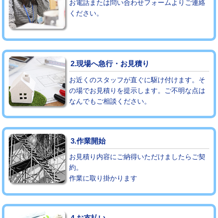
お電話または問い合わせフォームよりご連絡
ください。
モルタル補修（厚さ10㎝まで）
27,500円
モルタル補修（厚さ10㎝超え）
38,500円
追加人工
16,500円
2.現場へ急行・お見積り
廃棄・処分
現場見積
お近くのスタッフが直ぐに駆け付けます。そ
の場でお見積りを提示します。ご不明な点は
なんでもご相談ください。
※給水管工事は20mmまでの価格です。
3.作業開始
お見積り内容にご納得いただけましたらご契
約。
作業に取り掛かります
4.お支払い