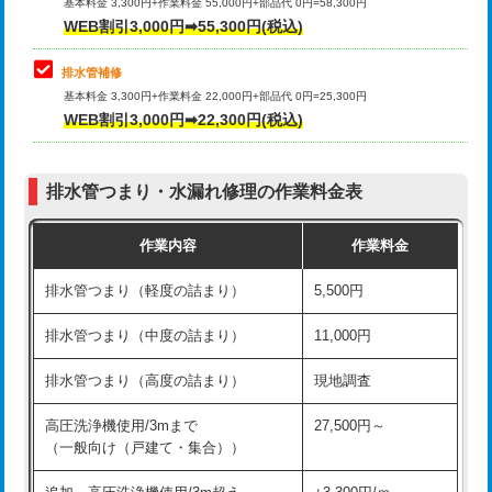
式）)
基本料金 3,300円+作業料金 55,000円+部品代 0円=58,300円
コンクリート斫り（厚さ10㎝超え）
38,500円
WEB割引3,000円➡55,300円(税込)
交換・取付(混合水栓（壁付・デッキ
16,500円+材料費
式・ワンホール）)
モルタル補修（厚さ10㎝まで）
27,500円
排水管補修
基本料金 3,300円+作業料金 22,000円+部品代 0円=25,300円
交換・取付(排水栓・排水トラップ
22,000円+材料費
モルタル補修（厚さ10㎝超え）
38,500円
WEB割引3,000円➡22,300円(税込)
（P/S/ポップアップ））
台所シンク・作業台設置
現場見積
交換・取付（その他部品）
11,000円+材料費
排水管つまり・水漏れ修理の作業料金表
追加人工
16,500円
持込商品取付（単水栓）
13,200円
作業内容
作業料金
廃棄・処分
現場見積
持込商品取付（混合水栓）
16,500円
排水管つまり（軽度の詰まり）
5,500円
※給水管工事は20mmまでの価格です。
持込商品取付（浄水器・分岐水栓）
16,500円
排水管つまり（中度の詰まり）
11,000円
給水管工事※（ホール加工)
16,500円
排水管つまり（高度の詰まり）
現地調査
給水管工事※（バンド止め)
3,300円
高圧洗浄機使用/3mまで
27,500円～
（一般向け（戸建て・集合））
給水管工事※（支持金具設置)
5,500円