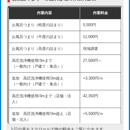
交換・取付（普通便座）
11,000円+材料費
作業内容
作業料金
交換・取付（温水洗浄便座）
16,500円+材料費
お風呂つまり（軽度の詰まり）
5,500円
交換・取付(単水栓（壁付・デッキ
13,200円+材料費
式）)
お風呂つまり（中度の詰まり）
11,000円
交換・取付(混合水栓（壁付・デッキ
16,500円+材料費
お風呂つまり（高度の詰まり）
現地調査
式・ワンホール）)
高圧洗浄機使用/3mまで
27,500円～
交換・取付(排水栓・排水トラップ
22,000円+材料費
（一般向け（戸建て・集合））
（P/S/ポップアップ））
追加 高圧洗浄機使用/3m超え
+3,300円/ｍ
交換・取付（その他部品）
11,000円+材料費
（一般向け（戸建て・集合））
持込商品取付（単水栓）
13,200円
高圧洗浄機使用/3mまで（店舗・法
42,350円
人）
持込商品取付（混合水栓）
16,500円
追加 高圧洗浄機使用/3m超え（店
+5,500円/ｍ
持込商品取付（浄水器・分岐水栓）
16,500円
舗・法人）
持込商品取付（温水洗浄便座）
22,000円
上記の表をスクロールで他の料金もご覧になれます。