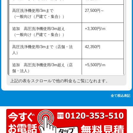
追加人工
16,500円
持込商品取付（単水栓）
13,200円
高圧洗浄機使用/3mまで
27,500円～
廃棄・処分
現場見積
（一般向け（戸建て・集合））
持込商品取付（混合水栓）
16,500円
※給水管工事は20mmまでの価格です。
追加 高圧洗浄機使用/3m超え
+3,300円/ｍ
持込商品取付（浄水器・分岐水栓）
16,500円
（一般向け（戸建て・集合））
排水管工事（土の掘削・埋め戻し作
11,000円~
高圧洗浄機使用/3mまで（店舗・法
42,350円
業）
人）
排水管工事（排水管工事/3ｍまで）
55,000円
追加 高圧洗浄機使用/3m超え（店
+5,500円/ｍ
舗・法人）
排水管工事（追加 排水管工事/3ｍ超
+11,000円
え）
上記の表をスクロールで他の料金もご覧になれます。
高度高圧洗浄換
現地調査
マス交換（土の掘削・埋め戻し作業）
11,000円~
トーラー作業
16,500円
全て税込表記
マス交換（深さ50㎝未満）
55,000円
トーラー機使用/3mまで
33,000円
マス交換（深さ50㎝以上）
66,000円
追加トーラー機使用/3m超え
+3,300円
コンクリート斫り（厚さ10㎝まで）
27,500円
カメラ調査
33,000円