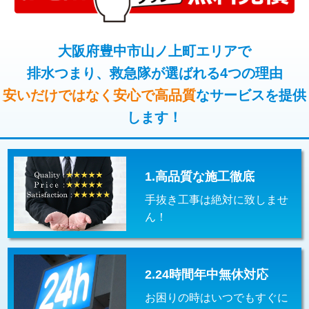
コンクリート斫り（厚さ10㎝超え）
38,500円
桝清掃
8,800円
モルタル補修（厚さ10㎝まで）
27,500円
大阪府豊中市山ノ上町エリアで
止水・漏水調査・防水処理・清掃・修
11,000円
理・調整・分解・加工など（軽作業）
排水つまり、救急隊が選ばれる4つの理由
モルタル補修（厚さ10㎝超え）
38,500円
安いだけではなく安心で高品質
なサービスを提供
止水・漏水調査・防水処理・清掃・修
22,000円
追加人工
16,500円
理・調整・分解・加工など（中作業）
します！
廃棄・処分
現場見積
止水・漏水調査・防水処理・清掃・修
33,000円
理・調整・分解・加工など（重作業）
1.高品質な施工徹底
その他部品の脱着
8,800円～
手抜き工事は絶対に致しませ
交換・取付（タンク）
22,000円+材料費
ん！
交換・取付(単水栓（壁付・デッキ
13,200円+材料費
式）)
2.24時間年中無休対応
交換・取付(混合水栓（壁付・デッキ
16,500円+材料費
式・ワンホール）)
お困りの時はいつでもすぐに