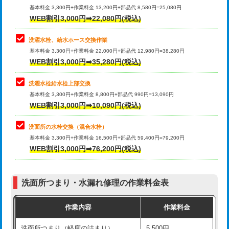
管・ポリ管・HT管使用/3ｍ超え)
基本料金 3,300円+作業料金 13,200円+部品代 8,580円=25,080円
止水・漏水調査・防水処理・清掃・修
33,000円
WEB割引3,000円➡22,080円(税込)
理・調整・分解・加工など（重作業）
排水管工事（土の掘削・埋め戻し作
11,000円~
業）
洗濯水栓、給水ホース交換作業
キッチンタンク脱着
16,500円
基本料金 3,300円+作業料金 22,000円+部品代 12,980円=38,280円
排水管工事（排水管工事/3ｍまで）
55,000円
WEB割引3,000円➡35,280円(税込)
その他部品の脱着
8,800円～
排水管工事（追加 排水管工事/3ｍ超
+11,000円
交換・取付（タンク）
22,000円+材料費
洗濯水栓給水栓上部交換
え）
基本料金 3,300円+作業料金 8,800円+部品代 990円=13,090円
交換・取付(単水栓（壁付・デッキ
13,200円+材料費
WEB割引3,000円➡10,090円(税込)
マス交換（土の掘削・埋め戻し作業）
11,000円~
式）)
洗面所の水栓交換（混合水栓）
マス交換（深さ50㎝未満）
55,000円
交換・取付(混合水栓（壁付・デッキ
16,500円+材料費
基本料金 3,300円+作業料金 16,500円+部品代 59,400円=79,200円
式・ワンホール）)
WEB割引3,000円➡76,200円(税込)
マス交換（深さ50㎝以上）
66,000円
交換・取付(排水栓・排水トラップ
22,000円+材料費
コンクリート斫り（厚さ10㎝まで）
27,500円
（P/S/ポップアップ））
洗面所つまり・水漏れ修理の作業料金表
コンクリート斫り（厚さ10㎝超え）
38,500円
交換・取付（その他部品）
11,000円+材料費
作業内容
作業料金
モルタル補修（厚さ10㎝まで）
27,500円
持込商品取付（単水栓）
13,200円
洗面所つまり（軽度の詰まり）
5,500円