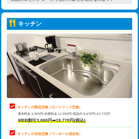
高度高圧洗浄換
現地調査
持込商品取付（普通便座⇔温水洗浄便
22,000円
トーラー作業
16,500円
座）
キッチン
トーラー機使用/3mまで
33,000円
給水管工事※（ホール加工)
16,500円
追加トーラー機使用/3m超え
+3,300円
給水管工事※（バンド止め)
3,300円
カメラ調査
33,000円
給水管工事※（支持金具設置)
5,500円
桝清掃
8,800円
給水管工事※（保温材使用（バンド止
5,500円
め込み）)
止水・漏水調査・防水処理・清掃・修
11,000円
理・調整・分解・加工など（軽作業）
給水管工事※（土の掘削・埋め戻し作
11,000円
業)
止水・漏水調査・防水処理・清掃・修
22,000円
理・調整・分解・加工など（中作業）
給水管工事※（塩ビ管（VP・HI）使
33,000円
キッチンの部品交換（カートリッジ交換）
用/3ｍまで)
基本料金 3,300円+作業料金 11,000円+部品代 8,470円=22,770円
止水・漏水調査・防水処理・清掃・修
33,000円
WEB割引3,000円➡19,770円(税込)
理・調整・分解・加工など（重作業）
給水管工事※（塩ビ管（VP・HI）使
+8,800円
用（追加）/3ｍ超え)
キッチンの水栓交換（ワンホール混合栓）
お風呂タンク脱着
16,500円