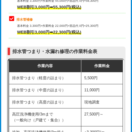
式）)
基本料金 3,300円+作業料金 55,000円+部品代 0円=58,300円
コンクリート斫り（厚さ10㎝超え）
38,500円
WEB割引3,000円➡55,300円(税込)
交換・取付(混合水栓（壁付・デッキ
16,500円+材料費
式・ワンホール）)
モルタル補修（厚さ10㎝まで）
27,500円
排水管補修
基本料金 3,300円+作業料金 22,000円+部品代 0円=25,300円
交換・取付(排水栓・排水トラップ
22,000円+材料費
モルタル補修（厚さ10㎝超え）
38,500円
WEB割引3,000円➡22,300円(税込)
（P/S/ポップアップ））
台所シンク・作業台設置
現場見積
交換・取付（その他部品）
11,000円+材料費
排水管つまり・水漏れ修理の作業料金表
追加人工
16,500円
持込商品取付（単水栓）
13,200円
作業内容
作業料金
廃棄・処分
現場見積
持込商品取付（混合水栓）
16,500円
排水管つまり（軽度の詰まり）
5,500円
※給水管工事は20mmまでの価格です。
持込商品取付（浄水器・分岐水栓）
16,500円
排水管つまり（中度の詰まり）
11,000円
給水管工事※（ホール加工)
16,500円
排水管つまり（高度の詰まり）
現地調査
給水管工事※（バンド止め)
3,300円
高圧洗浄機使用/3mまで
27,500円～
（一般向け（戸建て・集合））
給水管工事※（支持金具設置)
5,500円