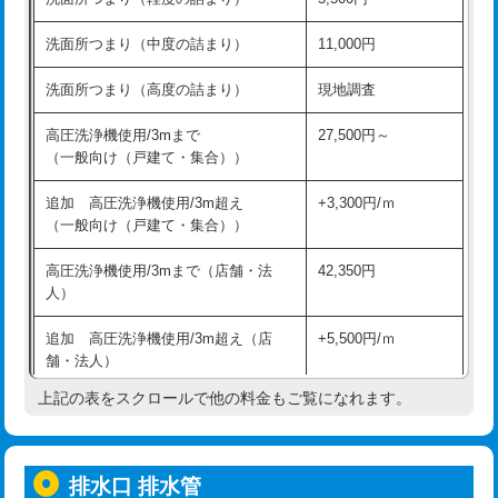
モルタル補修（厚さ10㎝超え）
38,500円
持込商品取付（混合水栓）
16,500円
洗面所つまり（中度の詰まり）
11,000円
洗面台設置
38,500円
持込商品取付（浄水器・分岐水栓）
16,500円
洗面所つまり（高度の詰まり）
現地調査
バスタブ設置
現場見積
給水管工事※（ホール加工)
16,500円
高圧洗浄機使用/3mまで
27,500円～
追加人工
16,500円
（一般向け（戸建て・集合））
給水管工事※（バンド止め)
3,300円
廃棄・処分
現場見積
追加 高圧洗浄機使用/3m超え
+3,300円/ｍ
給水管工事※（支持金具設置)
5,500円
（一般向け（戸建て・集合））
※給水管工事は20mmまでの価格です。
給水管工事※（保温材使用（バンド止
5,500円
高圧洗浄機使用/3mまで（店舗・法
42,350円
め込み）)
人）
給水管工事※（土の掘削・埋め戻し作
11,000円
追加 高圧洗浄機使用/3m超え（店
+5,500円/ｍ
業)
舗・法人）
給水管工事※（塩ビ管（VP・HI）使
33,000円
上記の表をスクロールで他の料金もご覧になれます。
高度高圧洗浄換
現地調査
用/3ｍまで)
トーラー作業
16,500円
給水管工事※（塩ビ管（VP・HI）使
+8,800円
用（追加）/3ｍ超え)
排水口 排水管
トーラー機使用/3mまで
33,000円