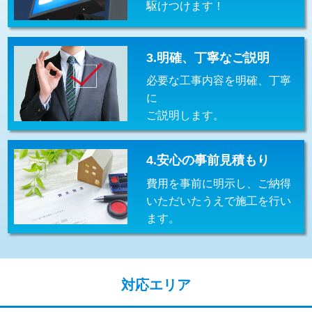
駆けつけます！
交換・取付(排水栓・排水トラップ
22,000円+材料費
（P/S/ポップアップ））
交換・取付（その他部品）
11,000円+材料費
3.明確、丁寧なご説明
必要な工事内容を明確、丁寧
持込商品取付（単水栓）
13,200円
に
持込商品取付（混合水栓）
16,500円
ご説明します。
持込商品取付（浄水器・分岐水栓）
16,500円
4.安心の事前見積もり
給水管工事※（ホール加工)
16,500円
費用を事前に明示し、ご納得
給水管工事※（バンド止め)
3,300円
いただいたうえで施工を行い
ます。
給水管工事※（支持金具設置)
5,500円
給水管工事※（保温材使用（バンド止
5,500円
め込み）)
対応エリア
給水管工事※（土の掘削・埋め戻し作
11,000円
業)