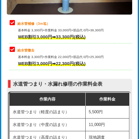
理・調整・分解・加工など（軽作業）
排水管工事（追加 排水管工事/3ｍ超
+11,000円
止水・漏水調査・防水処理・清掃・修
22,000円
え）
理・調整・分解・加工など（中作業）
給水管補修（3ｍ迄）
マス交換（土の掘削・埋め戻し作業）
11,000円~
基本料金 3,300円+作業料金 33,000円+部品代 0円=36,300円
止水・漏水調査・防水処理・清掃・修
33,000円
WEB割引3,000円➡33,300円(税込)
理・調整・分解・加工など（重作業）
マス交換（深さ50㎝未満）
55,000円
給水管撤去
その他部品の脱着
8,800円～
マス交換（深さ50㎝以上）
66,000円
基本料金 3,300円+作業料金 22,000円+部品代 0円=25,300円
WEB割引3,000円➡22,300円(税込)
交換・取付（タンク）
22,000円+材料費
コンクリート斫り（厚さ10㎝まで）
27,500円
交換・取付(単水栓（壁付・デッキ
13,200円+材料費
コンクリート斫り（厚さ10㎝超え）
38,500円
式）)
水道管つまり・水漏れ修理の作業料金表
モルタル補修（厚さ10㎝まで）
27,500円
交換・取付(混合水栓（壁付・デッキ
16,500円+材料費
作業内容
作業料金
式・ワンホール）)
モルタル補修（厚さ10㎝超え）
38,500円
水道管つまり（軽度の詰まり）
5,500円
交換・取付(排水栓・排水トラップ
22,000円+材料費
洗面台設置
38,500円
（P/S/ポップアップ））
水道管つまり（中度の詰まり）
11,000円
化粧台設置
22,000円
交換・取付（その他部品）
11,000円+材料費
水道管つまり（高度の詰まり）
現地調査