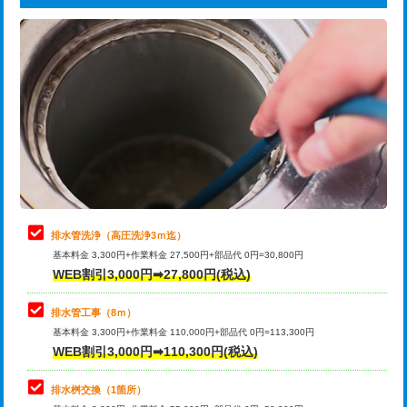
給水管工事※（ライニング鋼管・銅
44,000円
追加トーラー機使用/3m超え
+3,300円
管・ポリ管・HT管使用/3ｍまで)
カメラ調査
33,000円
給水管工事※（ライニング鋼管・銅
+8,800円
管・ポリ管・HT管使用/3ｍ超え)
桝清掃
8,800円
排水管工事（土の掘削・埋め戻し作
11,000円~
止水・漏水調査・防水処理・清掃・修
11,000円
業）
理・調整・分解・加工など（軽作業）
排水管工事（排水管工事/3ｍまで）
55,000円
止水・漏水調査・防水処理・清掃・修
22,000円
理・調整・分解・加工など（中作業）
排水管工事（追加 排水管工事/3ｍ超
+11,000円
排水管洗浄（高圧洗浄3ｍ迄）
え）
基本料金 3,300円+作業料金 27,500円+部品代 0円=30,800円
止水・漏水調査・防水処理・清掃・修
33,000円
WEB割引3,000円➡27,800円(税込)
理・調整・分解・加工など（重作業）
マス交換（土の掘削・埋め戻し作業）
11,000円~
排水管工事（8ｍ）
その他部品の脱着
8,800円～
マス交換（深さ50㎝未満）
55,000円
基本料金 3,300円+作業料金 110,000円+部品代 0円=113,300円
WEB割引3,000円➡110,300円(税込)
交換・取付（タンク）
22,000円+材料費
マス交換（深さ50㎝以上）
66,000円
交換・取付(単水栓（壁付・デッキ
13,200円+材料費
コンクリート斫り（厚さ10㎝まで）
27,500円
排水桝交換（1箇所）