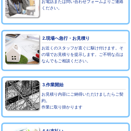
お電話または問い合わせフォームよりご連絡
ください。
モルタル補修（厚さ10㎝まで）
27,500円
モルタル補修（厚さ10㎝超え）
38,500円
追加人工
16,500円
2.現場へ急行・お見積り
廃棄・処分
現場見積
お近くのスタッフが直ぐに駆け付けます。そ
の場でお見積りを提示します。ご不明な点は
なんでもご相談ください。
※給水管工事は20mmまでの価格です。
3.作業開始
お見積り内容にご納得いただけましたらご契
約。
作業に取り掛かります
4.お支払い