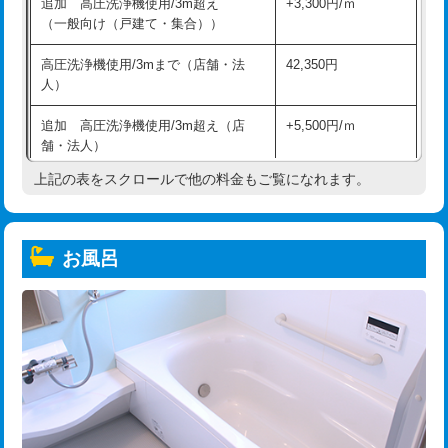
追加 高圧洗浄機使用/3m超え
+3,300円/ｍ
（一般向け（戸建て・集合））
高圧洗浄機使用/3mまで（店舗・法
42,350円
人）
追加 高圧洗浄機使用/3m超え（店
+5,500円/ｍ
舗・法人）
上記の表をスクロールで他の料金もご覧になれます。
高度高圧洗浄換
現地調査
トーラー作業
16,500円
お風呂
トーラー機使用/3mまで
33,000円
追加トーラー機使用/3m超え
+3,300円
カメラ調査
33,000円
桝清掃
8,800円
止水・漏水調査・防水処理・清掃・修
11,000円