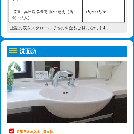
給水管工事※（ホール加工)
16,500円
コンクリート斫り（厚さ10㎝超え）
38,500円
追加 高圧洗浄機使用/3m超え（店
+5,500円/ｍ
給水管工事※（バンド止め)
3,300円
モルタル補修（厚さ10㎝まで）
27,500円
舗・法人）
給水管工事※（支持金具設置)
5,500円
モルタル補修（厚さ10㎝超え）
38,500円
上記の表をスクロールで他の料金もご覧になれます。
高度高圧洗浄換
現地調査
給水管工事※（保温材使用（バンド止
5,500円
洗面台設置
38,500円
トーラー作業
16,500円
め込み）)
洗面所
追加人工
16,500円
トーラー機使用/3mまで
33,000円
給水管工事※（土の掘削・埋め戻し作
11,000円
業)
廃棄・処分
現場見積
追加トーラー機使用/3m超え
+3,300円
給水管工事※（塩ビ管（VP・HI）使
33,000円
※給水管工事は20mmまでの価格です。
カメラ調査
33,000円
用/3ｍまで)
桝清掃
8,800円
給水管工事※（塩ビ管（VP・HI）使
+8,800円
用（追加）/3ｍ超え)
止水・漏水調査・防水処理・清掃・修
11,000円
理・調整・分解・加工など（軽作業）
給水管工事※（ライニング鋼管・銅
44,000円
管・ポリ管・HT管使用/3ｍまで)
止水・漏水調査・防水処理・清掃・修
22,000円
理・調整・分解・加工など（中作業）
給水管工事※（ライニング鋼管・銅
+8,800円
洗濯用水栓交換（単水栓）