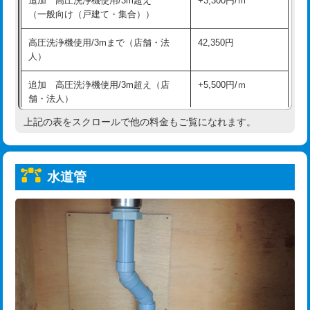
追加 高圧洗浄機使用/3m超え
+3,300円/ｍ
給水管工事※（保温材使用（バンド止
5,500円
（一般向け（戸建て・集合））
め込み）)
高圧洗浄機使用/3mまで（店舗・法
42,350円
給水管工事※（土の掘削・埋め戻し作
11,000円
人）
業)
追加 高圧洗浄機使用/3m超え（店
+5,500円/ｍ
給水管工事※（塩ビ管（VP・HI）使
33,000円
舗・法人）
用/3ｍまで)
上記の表をスクロールで他の料金もご覧になれます。
高度高圧洗浄換
現地調査
給水管工事※（塩ビ管（VP・HI）使
+8,800円
用（追加）/3ｍ超え)
トーラー作業
16,500円
給水管工事※（ライニング鋼管・銅
44,000円
水道管
トーラー機使用/3mまで
33,000円
管・ポリ管・HT管使用/3ｍまで)
追加トーラー機使用/3m超え
+3,300円
給水管工事※（ライニング鋼管・銅
+8,800円
管・ポリ管・HT管使用/3ｍ超え)
カメラ調査
33,000円
排水管工事（土の掘削・埋め戻し作
11,000円~
桝清掃
8,800円
業）
止水・漏水調査・防水処理・清掃・修
11,000円
排水管工事（排水管工事/3ｍまで）
55,000円