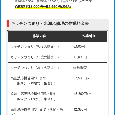
基本料金 3,300円+作業料金 16,500円+部品代 35,750円=55,550円
給水管工事※（ライニング鋼管・銅
44,000円
WEB割引3,000円➡52,550円(税込)
その他部品の脱着
8,800円～
管・ポリ管・HT管使用/3ｍまで)
交換・取付（タンク）
22,000円+材料費
給水管工事※（ライニング鋼管・銅
+8,800円
管・ポリ管・HT管使用/3ｍ超え)
キッチンつまり・水漏れ修理の作業料金表
交換・取付(単水栓（壁付・デッキ
13,200円+材料費
式）)
排水管工事（土の掘削・埋め戻し作
11,000円~
作業内容
作業料金
業）
交換・取付(混合水栓（壁付・デッキ
16,500円+材料費
キッチンつまり（軽度の詰まり）
5,500円
式・ワンホール）)
排水管工事（排水管工事/3ｍまで）
55,000円
キッチンつまり（中度の詰まり）
11,000円
交換・取付(排水栓・排水トラップ
22,000円+材料費
排水管工事（追加 排水管工事/3ｍ超
+11,000円
（P/S/ポップアップ））
え）
キッチンつまり（高度の詰まり）
現地調査
交換・取付（その他部品）
11,000円+材料費
マス交換（土の掘削・埋め戻し作業）
11,000円~
高圧洗浄機使用/3mまで
27,500円～
（一般向け（戸建て・集合））
持込商品取付（単水栓）
13,200円
マス交換（深さ50㎝未満）
55,000円
追加 高圧洗浄機使用/3m超え
+3,300円/ｍ
持込商品取付（混合水栓）
16,500円
マス交換（深さ50㎝以上）
66,000円
（一般向け（戸建て・集合））
持込商品取付（浄水器・分岐水栓）
16,500円
コンクリート斫り（厚さ10㎝まで）
27,500円
高圧洗浄機使用/3mまで（店舗・法
42,350円
人）