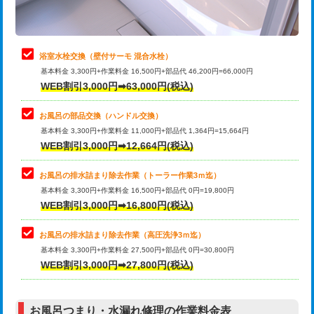
理・調整・分解・加工など（軽作業）
止水・漏水調査・防水処理・清掃・修
22,000円
理・調整・分解・加工など（中作業）
浴室水栓交換（壁付サーモ 混合水栓）
基本料金 3,300円+作業料金 16,500円+部品代 46,200円=66,000円
止水・漏水調査・防水処理・清掃・修
33,000円
WEB割引3,000円➡63,000円(税込)
理・調整・分解・加工など（重作業）
お風呂の部品交換（ハンドル交換）
トイレタンク脱着
16,500円
基本料金 3,300円+作業料金 11,000円+部品代 1,364円=15,664円
WEB割引3,000円➡12,664円(税込)
トイレ便器脱着
16,500円
タンクレストイレ脱着
33,000円
お風呂の排水詰まり除去作業（トーラー作業3ｍ迄）
基本料金 3,300円+作業料金 16,500円+部品代 0円=19,800円
小便器トイレ脱着
現地見積
WEB割引3,000円➡16,800円(税込)
その他部品の脱着
8,800円～
お風呂の排水詰まり除去作業（高圧洗浄3ｍ迄）
基本料金 3,300円+作業料金 27,500円+部品代 0円=30,800円
交換・取付（タンク）
22,000円+材料費
WEB割引3,000円➡27,800円(税込)
交換・取付（便器）
22,000円+材料費
お風呂つまり・水漏れ修理の作業料金表