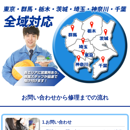
給水管工事※（塩ビ管（VP・HI）使
33,000円
用/3ｍまで)
給水管工事※（塩ビ管（VP・HI）使
+8,800円
用（追加）/3ｍ超え)
給水管工事※（ライニング鋼管・銅
44,000円
管・ポリ管・HT管使用/3ｍまで)
給水管工事※（ライニング鋼管・銅
+8,800円
管・ポリ管・HT管使用/3ｍ超え)
マス交換（土の掘削・埋め戻し作業）
11,000円~
マス交換（深さ50㎝未満）
55,000円
お問い合わせから修理までの流れ
マス交換（深さ50㎝以上）
66,000円
コンクリート斫り（厚さ10㎝まで）
27,500円
1.お問い合わせ
コンクリート斫り（厚さ10㎝超え）
38,500円