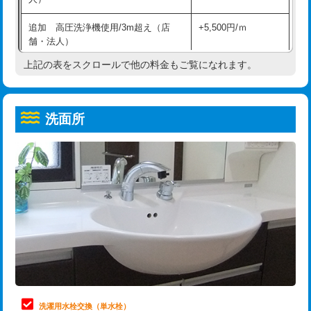
給水管工事※（ホール加工)
16,500円
コンクリート斫り（厚さ10㎝超え）
38,500円
追加 高圧洗浄機使用/3m超え（店
+5,500円/ｍ
給水管工事※（バンド止め)
3,300円
モルタル補修（厚さ10㎝まで）
27,500円
舗・法人）
給水管工事※（支持金具設置)
5,500円
モルタル補修（厚さ10㎝超え）
38,500円
上記の表をスクロールで他の料金もご覧になれます。
高度高圧洗浄換
現地調査
給水管工事※（保温材使用（バンド止
5,500円
洗面台設置
38,500円
トーラー作業
16,500円
め込み）)
洗面所
追加人工
16,500円
トーラー機使用/3mまで
33,000円
給水管工事※（土の掘削・埋め戻し作
11,000円
業)
廃棄・処分
現場見積
追加トーラー機使用/3m超え
+3,300円
給水管工事※（塩ビ管（VP・HI）使
33,000円
※給水管工事は20mmまでの価格です。
カメラ調査
33,000円
用/3ｍまで)
桝清掃
8,800円
給水管工事※（塩ビ管（VP・HI）使
+8,800円
用（追加）/3ｍ超え)
止水・漏水調査・防水処理・清掃・修
11,000円
理・調整・分解・加工など（軽作業）
給水管工事※（ライニング鋼管・銅
44,000円
管・ポリ管・HT管使用/3ｍまで)
止水・漏水調査・防水処理・清掃・修
22,000円
理・調整・分解・加工など（中作業）
給水管工事※（ライニング鋼管・銅
+8,800円
洗濯用水栓交換（単水栓）