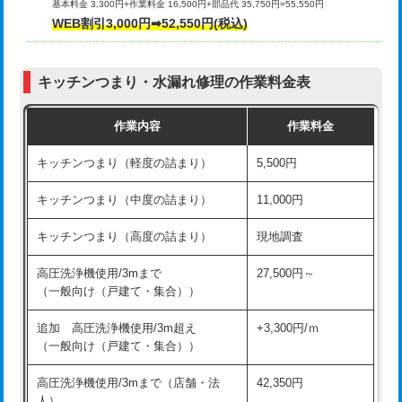
基本料金 3,300円+作業料金 16,500円+部品代 35,750円=55,550円
給水管工事※（ライニング鋼管・銅
44,000円
WEB割引3,000円➡52,550円(税込)
その他部品の脱着
8,800円～
管・ポリ管・HT管使用/3ｍまで)
交換・取付（タンク）
22,000円+材料費
給水管工事※（ライニング鋼管・銅
+8,800円
管・ポリ管・HT管使用/3ｍ超え)
キッチンつまり・水漏れ修理の作業料金表
交換・取付(単水栓（壁付・デッキ
13,200円+材料費
式）)
排水管工事（土の掘削・埋め戻し作
11,000円~
作業内容
作業料金
業）
交換・取付(混合水栓（壁付・デッキ
16,500円+材料費
キッチンつまり（軽度の詰まり）
5,500円
式・ワンホール）)
排水管工事（排水管工事/3ｍまで）
55,000円
キッチンつまり（中度の詰まり）
11,000円
交換・取付(排水栓・排水トラップ
22,000円+材料費
排水管工事（追加 排水管工事/3ｍ超
+11,000円
（P/S/ポップアップ））
え）
キッチンつまり（高度の詰まり）
現地調査
交換・取付（その他部品）
11,000円+材料費
マス交換（土の掘削・埋め戻し作業）
11,000円~
高圧洗浄機使用/3mまで
27,500円～
（一般向け（戸建て・集合））
持込商品取付（単水栓）
13,200円
マス交換（深さ50㎝未満）
55,000円
追加 高圧洗浄機使用/3m超え
+3,300円/ｍ
持込商品取付（混合水栓）
16,500円
マス交換（深さ50㎝以上）
66,000円
（一般向け（戸建て・集合））
持込商品取付（浄水器・分岐水栓）
16,500円
コンクリート斫り（厚さ10㎝まで）
27,500円
高圧洗浄機使用/3mまで（店舗・法
42,350円
人）