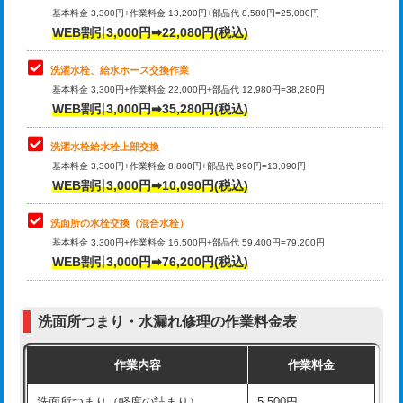
管・ポリ管・HT管使用/3ｍ超え)
基本料金 3,300円+作業料金 13,200円+部品代 8,580円=25,080円
止水・漏水調査・防水処理・清掃・修
33,000円
WEB割引3,000円➡22,080円(税込)
理・調整・分解・加工など（重作業）
排水管工事（土の掘削・埋め戻し作
11,000円~
業）
洗濯水栓、給水ホース交換作業
キッチンタンク脱着
16,500円
基本料金 3,300円+作業料金 22,000円+部品代 12,980円=38,280円
排水管工事（排水管工事/3ｍまで）
55,000円
WEB割引3,000円➡35,280円(税込)
その他部品の脱着
8,800円～
排水管工事（追加 排水管工事/3ｍ超
+11,000円
交換・取付（タンク）
22,000円+材料費
洗濯水栓給水栓上部交換
え）
基本料金 3,300円+作業料金 8,800円+部品代 990円=13,090円
交換・取付(単水栓（壁付・デッキ
13,200円+材料費
WEB割引3,000円➡10,090円(税込)
マス交換（土の掘削・埋め戻し作業）
11,000円~
式）)
洗面所の水栓交換（混合水栓）
マス交換（深さ50㎝未満）
55,000円
交換・取付(混合水栓（壁付・デッキ
16,500円+材料費
基本料金 3,300円+作業料金 16,500円+部品代 59,400円=79,200円
式・ワンホール）)
WEB割引3,000円➡76,200円(税込)
マス交換（深さ50㎝以上）
66,000円
交換・取付(排水栓・排水トラップ
22,000円+材料費
コンクリート斫り（厚さ10㎝まで）
27,500円
（P/S/ポップアップ））
洗面所つまり・水漏れ修理の作業料金表
コンクリート斫り（厚さ10㎝超え）
38,500円
交換・取付（その他部品）
11,000円+材料費
作業内容
作業料金
モルタル補修（厚さ10㎝まで）
27,500円
持込商品取付（単水栓）
13,200円
洗面所つまり（軽度の詰まり）
5,500円