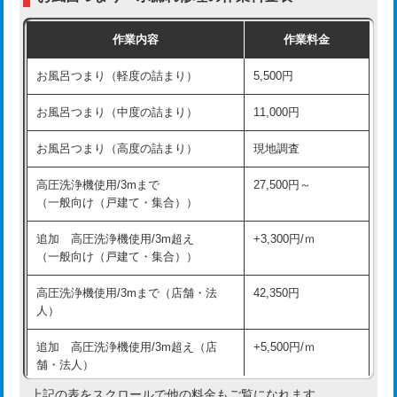
交換・取付（普通便座）
11,000円+材料費
作業内容
作業料金
交換・取付（温水洗浄便座）
16,500円+材料費
お風呂つまり（軽度の詰まり）
5,500円
交換・取付(単水栓（壁付・デッキ
13,200円+材料費
式）)
お風呂つまり（中度の詰まり）
11,000円
交換・取付(混合水栓（壁付・デッキ
16,500円+材料費
お風呂つまり（高度の詰まり）
現地調査
式・ワンホール）)
高圧洗浄機使用/3mまで
27,500円～
交換・取付(排水栓・排水トラップ
22,000円+材料費
（一般向け（戸建て・集合））
（P/S/ポップアップ））
追加 高圧洗浄機使用/3m超え
+3,300円/ｍ
交換・取付（その他部品）
11,000円+材料費
（一般向け（戸建て・集合））
持込商品取付（単水栓）
13,200円
高圧洗浄機使用/3mまで（店舗・法
42,350円
人）
持込商品取付（混合水栓）
16,500円
追加 高圧洗浄機使用/3m超え（店
+5,500円/ｍ
持込商品取付（浄水器・分岐水栓）
16,500円
舗・法人）
持込商品取付（温水洗浄便座）
22,000円
上記の表をスクロールで他の料金もご覧になれます。