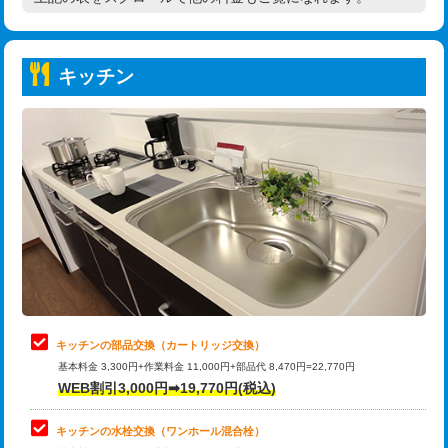
高度高圧洗浄換
現地調査
持込商品取付（普通便座⇔温水洗浄便
22,000円
トーラー作業
16,500円
座）
キッチン
トーラー機使用/3mまで
33,000円
給水管工事※（ホール加工)
16,500円
追加トーラー機使用/3m超え
+3,300円
給水管工事※（バンド止め)
3,300円
カメラ調査
33,000円
給水管工事※（支持金具設置)
5,500円
桝清掃
8,800円
給水管工事※（保温材使用（バンド止
5,500円
め込み）)
止水・漏水調査・防水処理・清掃・修
11,000円
理・調整・分解・加工など（軽作業）
給水管工事※（土の掘削・埋め戻し作
11,000円
業)
止水・漏水調査・防水処理・清掃・修
22,000円
理・調整・分解・加工など（中作業）
給水管工事※（塩ビ管（VP・HI）使
33,000円
キッチンの部品交換（カートリッジ交換）
用/3ｍまで)
基本料金 3,300円+作業料金 11,000円+部品代 8,470円=22,770円
止水・漏水調査・防水処理・清掃・修
33,000円
WEB割引3,000円➡19,770円(税込)
理・調整・分解・加工など（重作業）
給水管工事※（塩ビ管（VP・HI）使
+8,800円
用（追加）/3ｍ超え)
キッチンの水栓交換（ワンホール混合栓）
お風呂タンク脱着
16,500円