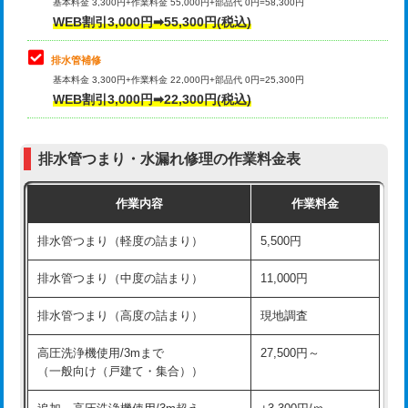
式）)
基本料金 3,300円+作業料金 55,000円+部品代 0円=58,300円
コンクリート斫り（厚さ10㎝超え）
38,500円
WEB割引3,000円➡55,300円(税込)
交換・取付(混合水栓（壁付・デッキ
16,500円+材料費
式・ワンホール）)
モルタル補修（厚さ10㎝まで）
27,500円
排水管補修
基本料金 3,300円+作業料金 22,000円+部品代 0円=25,300円
交換・取付(排水栓・排水トラップ
22,000円+材料費
モルタル補修（厚さ10㎝超え）
38,500円
WEB割引3,000円➡22,300円(税込)
（P/S/ポップアップ））
台所シンク・作業台設置
現場見積
交換・取付（その他部品）
11,000円+材料費
排水管つまり・水漏れ修理の作業料金表
追加人工
16,500円
持込商品取付（単水栓）
13,200円
作業内容
作業料金
廃棄・処分
現場見積
持込商品取付（混合水栓）
16,500円
排水管つまり（軽度の詰まり）
5,500円
※給水管工事は20mmまでの価格です。
持込商品取付（浄水器・分岐水栓）
16,500円
排水管つまり（中度の詰まり）
11,000円
給水管工事※（ホール加工)
16,500円
排水管つまり（高度の詰まり）
現地調査
給水管工事※（バンド止め)
3,300円
高圧洗浄機使用/3mまで
27,500円～
（一般向け（戸建て・集合））
給水管工事※（支持金具設置)
5,500円