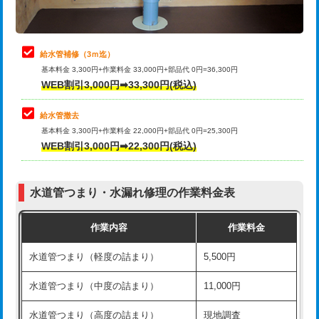
理・調整・分解・加工など（軽作業）
排水管工事（追加 排水管工事/3ｍ超
+11,000円
止水・漏水調査・防水処理・清掃・修
22,000円
え）
理・調整・分解・加工など（中作業）
給水管補修（3ｍ迄）
マス交換（土の掘削・埋め戻し作業）
11,000円~
基本料金 3,300円+作業料金 33,000円+部品代 0円=36,300円
止水・漏水調査・防水処理・清掃・修
33,000円
WEB割引3,000円➡33,300円(税込)
理・調整・分解・加工など（重作業）
マス交換（深さ50㎝未満）
55,000円
給水管撤去
その他部品の脱着
8,800円～
マス交換（深さ50㎝以上）
66,000円
基本料金 3,300円+作業料金 22,000円+部品代 0円=25,300円
WEB割引3,000円➡22,300円(税込)
交換・取付（タンク）
22,000円+材料費
コンクリート斫り（厚さ10㎝まで）
27,500円
交換・取付(単水栓（壁付・デッキ
13,200円+材料費
コンクリート斫り（厚さ10㎝超え）
38,500円
式）)
水道管つまり・水漏れ修理の作業料金表
モルタル補修（厚さ10㎝まで）
27,500円
交換・取付(混合水栓（壁付・デッキ
16,500円+材料費
作業内容
作業料金
式・ワンホール）)
モルタル補修（厚さ10㎝超え）
38,500円
水道管つまり（軽度の詰まり）
5,500円
交換・取付(排水栓・排水トラップ
22,000円+材料費
洗面台設置
38,500円
（P/S/ポップアップ））
水道管つまり（中度の詰まり）
11,000円
化粧台設置
22,000円
交換・取付（その他部品）
11,000円+材料費
水道管つまり（高度の詰まり）
現地調査