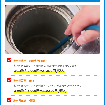
給水管工事※（ライニング鋼管・銅
44,000円
追加トーラー機使用/3m超え
+3,300円
管・ポリ管・HT管使用/3ｍまで)
カメラ調査
33,000円
給水管工事※（ライニング鋼管・銅
+8,800円
管・ポリ管・HT管使用/3ｍ超え)
桝清掃
8,800円
排水管工事（土の掘削・埋め戻し作
11,000円~
止水・漏水調査・防水処理・清掃・修
11,000円
業）
理・調整・分解・加工など（軽作業）
排水管工事（排水管工事/3ｍまで）
55,000円
止水・漏水調査・防水処理・清掃・修
22,000円
理・調整・分解・加工など（中作業）
排水管工事（追加 排水管工事/3ｍ超
+11,000円
排水管洗浄（高圧洗浄3ｍ迄）
え）
基本料金 3,300円+作業料金 27,500円+部品代 0円=30,800円
止水・漏水調査・防水処理・清掃・修
33,000円
WEB割引3,000円➡27,800円(税込)
理・調整・分解・加工など（重作業）
マス交換（土の掘削・埋め戻し作業）
11,000円~
排水管工事（8ｍ）
その他部品の脱着
8,800円～
マス交換（深さ50㎝未満）
55,000円
基本料金 3,300円+作業料金 110,000円+部品代 0円=113,300円
WEB割引3,000円➡110,300円(税込)
交換・取付（タンク）
22,000円+材料費
マス交換（深さ50㎝以上）
66,000円
交換・取付(単水栓（壁付・デッキ
13,200円+材料費
コンクリート斫り（厚さ10㎝まで）
27,500円
排水桝交換（1箇所）