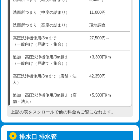
モルタル補修（厚さ10㎝超え）
38,500円
持込商品取付（混合水栓）
16,500円
洗面所つまり（中度の詰まり）
11,000円
洗面台設置
38,500円
持込商品取付（浄水器・分岐水栓）
16,500円
洗面所つまり（高度の詰まり）
現地調査
バスタブ設置
現場見積
給水管工事※（ホール加工)
16,500円
高圧洗浄機使用/3mまで
27,500円～
追加人工
16,500円
（一般向け（戸建て・集合））
給水管工事※（バンド止め)
3,300円
廃棄・処分
現場見積
追加 高圧洗浄機使用/3m超え
+3,300円/ｍ
給水管工事※（支持金具設置)
5,500円
（一般向け（戸建て・集合））
※給水管工事は20mmまでの価格です。
給水管工事※（保温材使用（バンド止
5,500円
高圧洗浄機使用/3mまで（店舗・法
42,350円
め込み）)
人）
給水管工事※（土の掘削・埋め戻し作
11,000円
追加 高圧洗浄機使用/3m超え（店
+5,500円/ｍ
業)
舗・法人）
給水管工事※（塩ビ管（VP・HI）使
33,000円
上記の表をスクロールで他の料金もご覧になれます。
高度高圧洗浄換
現地調査
用/3ｍまで)
トーラー作業
16,500円
給水管工事※（塩ビ管（VP・HI）使
+8,800円
用（追加）/3ｍ超え)
排水口 排水管
トーラー機使用/3mまで
33,000円