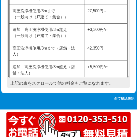
追加人工
16,500円
持込商品取付（単水栓）
13,200円
高圧洗浄機使用/3mまで
27,500円～
廃棄・処分
現場見積
（一般向け（戸建て・集合））
持込商品取付（混合水栓）
16,500円
※給水管工事は20mmまでの価格です。
追加 高圧洗浄機使用/3m超え
+3,300円/ｍ
持込商品取付（浄水器・分岐水栓）
16,500円
（一般向け（戸建て・集合））
排水管工事（土の掘削・埋め戻し作
11,000円~
高圧洗浄機使用/3mまで（店舗・法
42,350円
業）
人）
排水管工事（排水管工事/3ｍまで）
55,000円
追加 高圧洗浄機使用/3m超え（店
+5,500円/ｍ
舗・法人）
排水管工事（追加 排水管工事/3ｍ超
+11,000円
え）
上記の表をスクロールで他の料金もご覧になれます。
高度高圧洗浄換
現地調査
マス交換（土の掘削・埋め戻し作業）
11,000円~
トーラー作業
16,500円
全て税込表記
マス交換（深さ50㎝未満）
55,000円
トーラー機使用/3mまで
33,000円
マス交換（深さ50㎝以上）
66,000円
追加トーラー機使用/3m超え
+3,300円
コンクリート斫り（厚さ10㎝まで）
27,500円
カメラ調査
33,000円