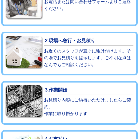
お電話または問い合わせフォームよりご連絡
ください。
モルタル補修（厚さ10㎝まで）
27,500円
モルタル補修（厚さ10㎝超え）
38,500円
追加人工
16,500円
2.現場へ急行・お見積り
廃棄・処分
現場見積
お近くのスタッフが直ぐに駆け付けます。そ
の場でお見積りを提示します。ご不明な点は
なんでもご相談ください。
※給水管工事は20mmまでの価格です。
3.作業開始
お見積り内容にご納得いただけましたらご契
約。
作業に取り掛かります
4.お支払い