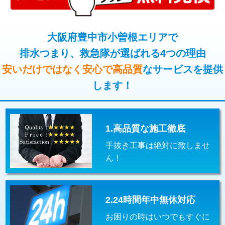
コンクリート斫り（厚さ10㎝超え）
38,500円
桝清掃
8,800円
モルタル補修（厚さ10㎝まで）
27,500円
大阪府豊中市小曽根エリアで
止水・漏水調査・防水処理・清掃・修
11,000円
理・調整・分解・加工など（軽作業）
排水つまり、救急隊が選ばれる4つの理由
モルタル補修（厚さ10㎝超え）
38,500円
安いだけではなく安心で高品質
なサービスを提供
止水・漏水調査・防水処理・清掃・修
22,000円
追加人工
16,500円
理・調整・分解・加工など（中作業）
します！
廃棄・処分
現場見積
止水・漏水調査・防水処理・清掃・修
33,000円
理・調整・分解・加工など（重作業）
1.高品質な施工徹底
その他部品の脱着
8,800円～
手抜き工事は絶対に致しませ
交換・取付（タンク）
22,000円+材料費
ん！
交換・取付(単水栓（壁付・デッキ
13,200円+材料費
式）)
2.24時間年中無休対応
交換・取付(混合水栓（壁付・デッキ
16,500円+材料費
式・ワンホール）)
お困りの時はいつでもすぐに