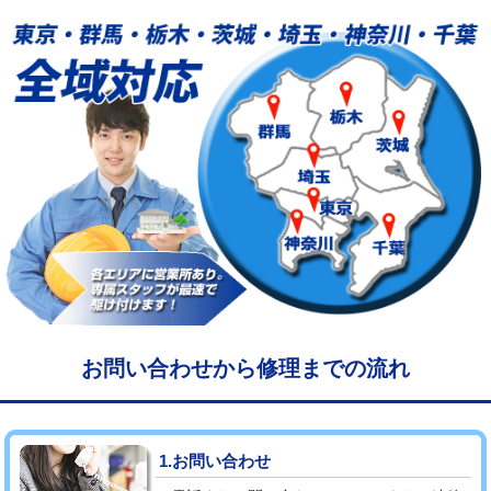
給水管工事※（塩ビ管（VP・HI）使
33,000円
用/3ｍまで)
給水管工事※（塩ビ管（VP・HI）使
+8,800円
用（追加）/3ｍ超え)
給水管工事※（ライニング鋼管・銅
44,000円
管・ポリ管・HT管使用/3ｍまで)
給水管工事※（ライニング鋼管・銅
+8,800円
管・ポリ管・HT管使用/3ｍ超え)
マス交換（土の掘削・埋め戻し作業）
11,000円~
マス交換（深さ50㎝未満）
55,000円
お問い合わせから修理までの流れ
マス交換（深さ50㎝以上）
66,000円
コンクリート斫り（厚さ10㎝まで）
27,500円
1.お問い合わせ
コンクリート斫り（厚さ10㎝超え）
38,500円