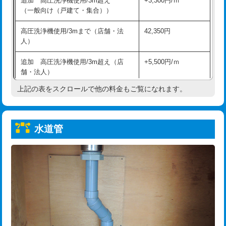
追加 高圧洗浄機使用/3m超え
+3,300円/ｍ
給水管工事※（保温材使用（バンド止
5,500円
（一般向け（戸建て・集合））
め込み）)
高圧洗浄機使用/3mまで（店舗・法
42,350円
給水管工事※（土の掘削・埋め戻し作
11,000円
人）
業)
追加 高圧洗浄機使用/3m超え（店
+5,500円/ｍ
給水管工事※（塩ビ管（VP・HI）使
33,000円
舗・法人）
用/3ｍまで)
上記の表をスクロールで他の料金もご覧になれます。
高度高圧洗浄換
現地調査
給水管工事※（塩ビ管（VP・HI）使
+8,800円
用（追加）/3ｍ超え)
トーラー作業
16,500円
給水管工事※（ライニング鋼管・銅
44,000円
水道管
トーラー機使用/3mまで
33,000円
管・ポリ管・HT管使用/3ｍまで)
追加トーラー機使用/3m超え
+3,300円
給水管工事※（ライニング鋼管・銅
+8,800円
管・ポリ管・HT管使用/3ｍ超え)
カメラ調査
33,000円
排水管工事（土の掘削・埋め戻し作
11,000円~
桝清掃
8,800円
業）
止水・漏水調査・防水処理・清掃・修
11,000円
排水管工事（排水管工事/3ｍまで）
55,000円