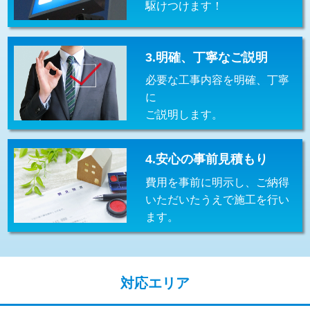
駆けつけます！
交換・取付(排水栓・排水トラップ
22,000円+材料費
（P/S/ポップアップ））
交換・取付（その他部品）
11,000円+材料費
3.明確、丁寧なご説明
必要な工事内容を明確、丁寧
持込商品取付（単水栓）
13,200円
に
持込商品取付（混合水栓）
16,500円
ご説明します。
持込商品取付（浄水器・分岐水栓）
16,500円
4.安心の事前見積もり
給水管工事※（ホール加工)
16,500円
費用を事前に明示し、ご納得
給水管工事※（バンド止め)
3,300円
いただいたうえで施工を行い
ます。
給水管工事※（支持金具設置)
5,500円
給水管工事※（保温材使用（バンド止
5,500円
め込み）)
対応エリア
給水管工事※（土の掘削・埋め戻し作
11,000円
業)