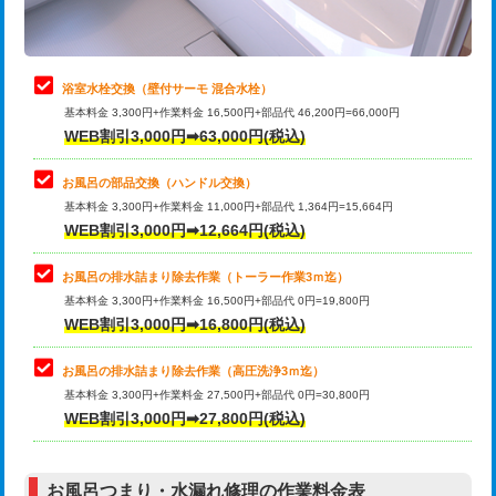
理・調整・分解・加工など（軽作業）
止水・漏水調査・防水処理・清掃・修
22,000円
理・調整・分解・加工など（中作業）
浴室水栓交換（壁付サーモ 混合水栓）
基本料金 3,300円+作業料金 16,500円+部品代 46,200円=66,000円
止水・漏水調査・防水処理・清掃・修
33,000円
WEB割引3,000円➡63,000円(税込)
理・調整・分解・加工など（重作業）
お風呂の部品交換（ハンドル交換）
トイレタンク脱着
16,500円
基本料金 3,300円+作業料金 11,000円+部品代 1,364円=15,664円
WEB割引3,000円➡12,664円(税込)
トイレ便器脱着
16,500円
タンクレストイレ脱着
33,000円
お風呂の排水詰まり除去作業（トーラー作業3ｍ迄）
基本料金 3,300円+作業料金 16,500円+部品代 0円=19,800円
小便器トイレ脱着
現地見積
WEB割引3,000円➡16,800円(税込)
その他部品の脱着
8,800円～
お風呂の排水詰まり除去作業（高圧洗浄3ｍ迄）
基本料金 3,300円+作業料金 27,500円+部品代 0円=30,800円
交換・取付（タンク）
22,000円+材料費
WEB割引3,000円➡27,800円(税込)
交換・取付（便器）
22,000円+材料費
お風呂つまり・水漏れ修理の作業料金表