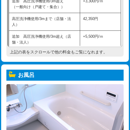
追加 高圧洗浄機使用/3m超え
+3,300円/ｍ
（一般向け（戸建て・集合））
高圧洗浄機使用/3mまで（店舗・法
42,350円
人）
追加 高圧洗浄機使用/3m超え（店
+5,500円/ｍ
舗・法人）
上記の表をスクロールで他の料金もご覧になれます。
高度高圧洗浄換
現地調査
トーラー作業
16,500円
お風呂
トーラー機使用/3mまで
33,000円
追加トーラー機使用/3m超え
+3,300円
カメラ調査
33,000円
桝清掃
8,800円
止水・漏水調査・防水処理・清掃・修
11,000円