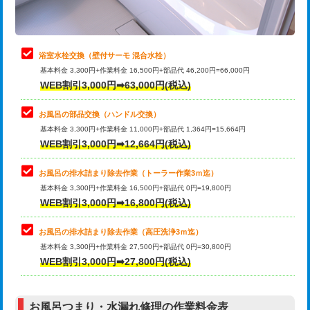
理・調整・分解・加工など（軽作業）
止水・漏水調査・防水処理・清掃・修
22,000円
理・調整・分解・加工など（中作業）
浴室水栓交換（壁付サーモ 混合水栓）
基本料金 3,300円+作業料金 16,500円+部品代 46,200円=66,000円
止水・漏水調査・防水処理・清掃・修
33,000円
WEB割引3,000円➡63,000円(税込)
理・調整・分解・加工など（重作業）
お風呂の部品交換（ハンドル交換）
トイレタンク脱着
16,500円
基本料金 3,300円+作業料金 11,000円+部品代 1,364円=15,664円
WEB割引3,000円➡12,664円(税込)
トイレ便器脱着
16,500円
タンクレストイレ脱着
33,000円
お風呂の排水詰まり除去作業（トーラー作業3ｍ迄）
基本料金 3,300円+作業料金 16,500円+部品代 0円=19,800円
小便器トイレ脱着
現地見積
WEB割引3,000円➡16,800円(税込)
その他部品の脱着
8,800円～
お風呂の排水詰まり除去作業（高圧洗浄3ｍ迄）
基本料金 3,300円+作業料金 27,500円+部品代 0円=30,800円
交換・取付（タンク）
22,000円+材料費
WEB割引3,000円➡27,800円(税込)
交換・取付（便器）
22,000円+材料費
お風呂つまり・水漏れ修理の作業料金表