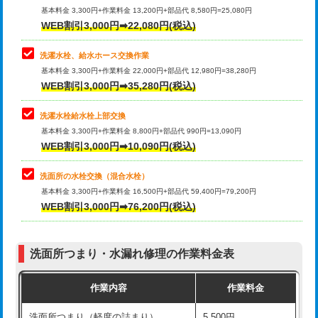
管・ポリ管・HT管使用/3ｍ超え)
基本料金 3,300円+作業料金 13,200円+部品代 8,580円=25,080円
止水・漏水調査・防水処理・清掃・修
33,000円
WEB割引3,000円➡22,080円(税込)
理・調整・分解・加工など（重作業）
排水管工事（土の掘削・埋め戻し作
11,000円~
業）
洗濯水栓、給水ホース交換作業
キッチンタンク脱着
16,500円
基本料金 3,300円+作業料金 22,000円+部品代 12,980円=38,280円
排水管工事（排水管工事/3ｍまで）
55,000円
WEB割引3,000円➡35,280円(税込)
その他部品の脱着
8,800円～
排水管工事（追加 排水管工事/3ｍ超
+11,000円
交換・取付（タンク）
22,000円+材料費
洗濯水栓給水栓上部交換
え）
基本料金 3,300円+作業料金 8,800円+部品代 990円=13,090円
交換・取付(単水栓（壁付・デッキ
13,200円+材料費
WEB割引3,000円➡10,090円(税込)
マス交換（土の掘削・埋め戻し作業）
11,000円~
式）)
洗面所の水栓交換（混合水栓）
マス交換（深さ50㎝未満）
55,000円
交換・取付(混合水栓（壁付・デッキ
16,500円+材料費
基本料金 3,300円+作業料金 16,500円+部品代 59,400円=79,200円
式・ワンホール）)
WEB割引3,000円➡76,200円(税込)
マス交換（深さ50㎝以上）
66,000円
交換・取付(排水栓・排水トラップ
22,000円+材料費
コンクリート斫り（厚さ10㎝まで）
27,500円
（P/S/ポップアップ））
洗面所つまり・水漏れ修理の作業料金表
コンクリート斫り（厚さ10㎝超え）
38,500円
交換・取付（その他部品）
11,000円+材料費
作業内容
作業料金
モルタル補修（厚さ10㎝まで）
27,500円
持込商品取付（単水栓）
13,200円
洗面所つまり（軽度の詰まり）
5,500円