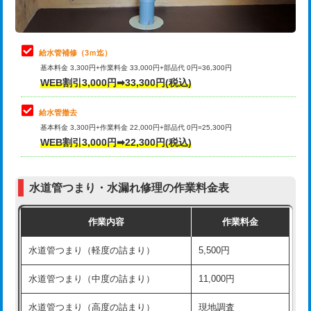
理・調整・分解・加工など（軽作業）
排水管工事（追加 排水管工事/3ｍ超
+11,000円
止水・漏水調査・防水処理・清掃・修
22,000円
え）
理・調整・分解・加工など（中作業）
給水管補修（3ｍ迄）
マス交換（土の掘削・埋め戻し作業）
11,000円~
基本料金 3,300円+作業料金 33,000円+部品代 0円=36,300円
止水・漏水調査・防水処理・清掃・修
33,000円
WEB割引3,000円➡33,300円(税込)
理・調整・分解・加工など（重作業）
マス交換（深さ50㎝未満）
55,000円
給水管撤去
その他部品の脱着
8,800円～
マス交換（深さ50㎝以上）
66,000円
基本料金 3,300円+作業料金 22,000円+部品代 0円=25,300円
WEB割引3,000円➡22,300円(税込)
交換・取付（タンク）
22,000円+材料費
コンクリート斫り（厚さ10㎝まで）
27,500円
交換・取付(単水栓（壁付・デッキ
13,200円+材料費
コンクリート斫り（厚さ10㎝超え）
38,500円
式）)
水道管つまり・水漏れ修理の作業料金表
モルタル補修（厚さ10㎝まで）
27,500円
交換・取付(混合水栓（壁付・デッキ
16,500円+材料費
作業内容
作業料金
式・ワンホール）)
モルタル補修（厚さ10㎝超え）
38,500円
水道管つまり（軽度の詰まり）
5,500円
交換・取付(排水栓・排水トラップ
22,000円+材料費
洗面台設置
38,500円
（P/S/ポップアップ））
水道管つまり（中度の詰まり）
11,000円
化粧台設置
22,000円
交換・取付（その他部品）
11,000円+材料費
水道管つまり（高度の詰まり）
現地調査