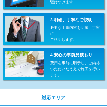
駆けつけます！
交換・取付(排水栓・排水トラップ
22,000円+材料費
（P/S/ポップアップ））
交換・取付（その他部品）
11,000円+材料費
3.明確、丁寧なご説明
必要な工事内容を明確、丁寧
持込商品取付（単水栓）
13,200円
に
持込商品取付（混合水栓）
16,500円
ご説明します。
持込商品取付（浄水器・分岐水栓）
16,500円
4.安心の事前見積もり
給水管工事※（ホール加工)
16,500円
費用を事前に明示し、ご納得
給水管工事※（バンド止め)
3,300円
いただいたうえで施工を行い
ます。
給水管工事※（支持金具設置)
5,500円
給水管工事※（保温材使用（バンド止
5,500円
め込み）)
対応エリア
給水管工事※（土の掘削・埋め戻し作
11,000円
業)