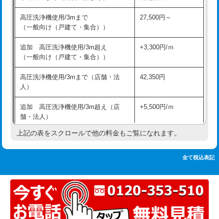
追加人工
16,500円
持込商品取付（単水栓）
13,200円
高圧洗浄機使用/3mまで
27,500円～
廃棄・処分
現場見積
（一般向け（戸建て・集合））
持込商品取付（混合水栓）
16,500円
※給水管工事は20mmまでの価格です。
追加 高圧洗浄機使用/3m超え
+3,300円/ｍ
持込商品取付（浄水器・分岐水栓）
16,500円
（一般向け（戸建て・集合））
排水管工事（土の掘削・埋め戻し作
11,000円~
高圧洗浄機使用/3mまで（店舗・法
42,350円
業）
人）
排水管工事（排水管工事/3ｍまで）
55,000円
追加 高圧洗浄機使用/3m超え（店
+5,500円/ｍ
舗・法人）
排水管工事（追加 排水管工事/3ｍ超
+11,000円
え）
上記の表をスクロールで他の料金もご覧になれます。
高度高圧洗浄換
現地調査
マス交換（土の掘削・埋め戻し作業）
11,000円~
トーラー作業
16,500円
全て税込表記
マス交換（深さ50㎝未満）
55,000円
トーラー機使用/3mまで
33,000円
マス交換（深さ50㎝以上）
66,000円
追加トーラー機使用/3m超え
+3,300円
コンクリート斫り（厚さ10㎝まで）
27,500円
カメラ調査
33,000円