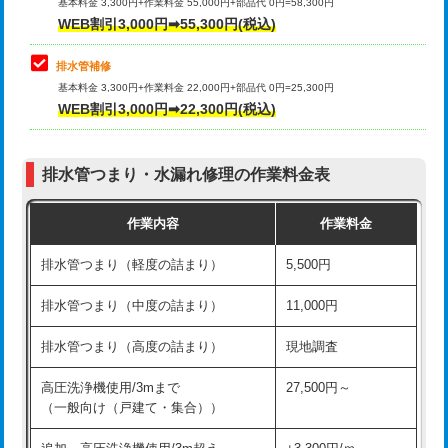
式）)
基本料金 3,300円+作業料金 55,000円+部品代 0円=58,300円
コンクリート斫り（厚さ10㎝超え）
38,500円
WEB割引3,000円➡55,300円(税込)
交換・取付(混合水栓（壁付・デッキ
16,500円+材料費
式・ワンホール）)
モルタル補修（厚さ10㎝まで）
27,500円
排水管補修
基本料金 3,300円+作業料金 22,000円+部品代 0円=25,300円
交換・取付(排水栓・排水トラップ
22,000円+材料費
モルタル補修（厚さ10㎝超え）
38,500円
WEB割引3,000円➡22,300円(税込)
（P/S/ポップアップ））
台所シンク・作業台設置
現場見積
交換・取付（その他部品）
11,000円+材料費
排水管つまり・水漏れ修理の作業料金表
追加人工
16,500円
持込商品取付（単水栓）
13,200円
作業内容
作業料金
廃棄・処分
現場見積
持込商品取付（混合水栓）
16,500円
排水管つまり（軽度の詰まり）
5,500円
※給水管工事は20mmまでの価格です。
持込商品取付（浄水器・分岐水栓）
16,500円
排水管つまり（中度の詰まり）
11,000円
給水管工事※（ホール加工)
16,500円
排水管つまり（高度の詰まり）
現地調査
給水管工事※（バンド止め)
3,300円
高圧洗浄機使用/3mまで
27,500円～
（一般向け（戸建て・集合））
給水管工事※（支持金具設置)
5,500円