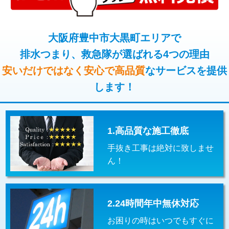
コンクリート斫り（厚さ10㎝超え）
38,500円
桝清掃
8,800円
モルタル補修（厚さ10㎝まで）
27,500円
大阪府豊中市大黒町エリアで
止水・漏水調査・防水処理・清掃・修
11,000円
理・調整・分解・加工など（軽作業）
排水つまり、救急隊が選ばれる4つの理由
モルタル補修（厚さ10㎝超え）
38,500円
安いだけではなく安心で高品質
なサービスを提供
止水・漏水調査・防水処理・清掃・修
22,000円
追加人工
16,500円
理・調整・分解・加工など（中作業）
します！
廃棄・処分
現場見積
止水・漏水調査・防水処理・清掃・修
33,000円
理・調整・分解・加工など（重作業）
1.高品質な施工徹底
その他部品の脱着
8,800円～
手抜き工事は絶対に致しませ
交換・取付（タンク）
22,000円+材料費
ん！
交換・取付(単水栓（壁付・デッキ
13,200円+材料費
式）)
2.24時間年中無休対応
交換・取付(混合水栓（壁付・デッキ
16,500円+材料費
式・ワンホール）)
お困りの時はいつでもすぐに