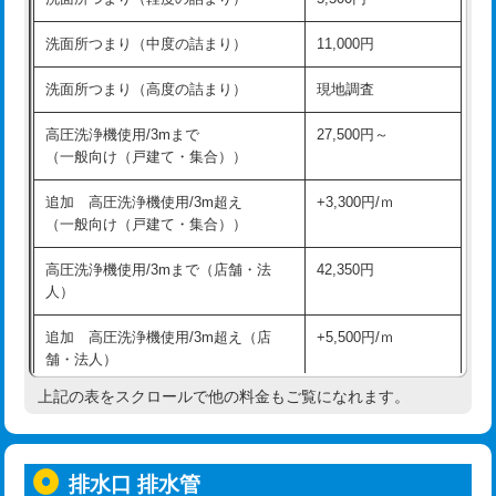
モルタル補修（厚さ10㎝超え）
38,500円
持込商品取付（混合水栓）
16,500円
洗面所つまり（中度の詰まり）
11,000円
洗面台設置
38,500円
持込商品取付（浄水器・分岐水栓）
16,500円
洗面所つまり（高度の詰まり）
現地調査
バスタブ設置
現場見積
給水管工事※（ホール加工)
16,500円
高圧洗浄機使用/3mまで
27,500円～
追加人工
16,500円
（一般向け（戸建て・集合））
給水管工事※（バンド止め)
3,300円
廃棄・処分
現場見積
追加 高圧洗浄機使用/3m超え
+3,300円/ｍ
給水管工事※（支持金具設置)
5,500円
（一般向け（戸建て・集合））
※給水管工事は20mmまでの価格です。
給水管工事※（保温材使用（バンド止
5,500円
高圧洗浄機使用/3mまで（店舗・法
42,350円
め込み）)
人）
給水管工事※（土の掘削・埋め戻し作
11,000円
追加 高圧洗浄機使用/3m超え（店
+5,500円/ｍ
業)
舗・法人）
給水管工事※（塩ビ管（VP・HI）使
33,000円
上記の表をスクロールで他の料金もご覧になれます。
高度高圧洗浄換
現地調査
用/3ｍまで)
トーラー作業
16,500円
給水管工事※（塩ビ管（VP・HI）使
+8,800円
用（追加）/3ｍ超え)
排水口 排水管
トーラー機使用/3mまで
33,000円