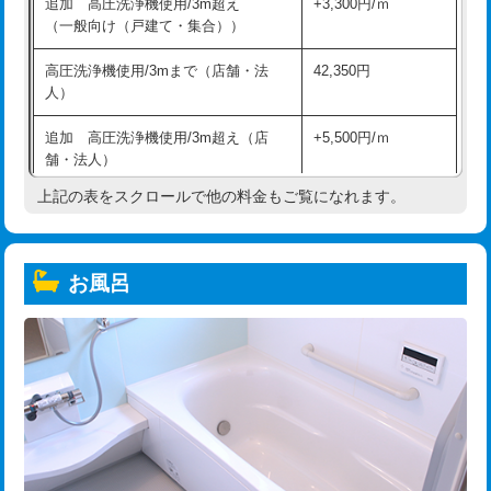
追加 高圧洗浄機使用/3m超え
+3,300円/ｍ
（一般向け（戸建て・集合））
高圧洗浄機使用/3mまで（店舗・法
42,350円
人）
追加 高圧洗浄機使用/3m超え（店
+5,500円/ｍ
舗・法人）
上記の表をスクロールで他の料金もご覧になれます。
高度高圧洗浄換
現地調査
トーラー作業
16,500円
お風呂
トーラー機使用/3mまで
33,000円
追加トーラー機使用/3m超え
+3,300円
カメラ調査
33,000円
桝清掃
8,800円
止水・漏水調査・防水処理・清掃・修
11,000円