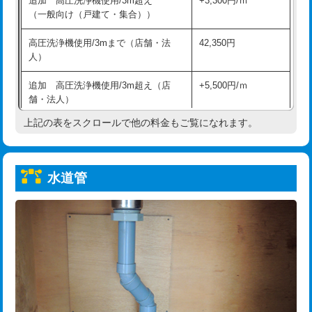
追加 高圧洗浄機使用/3m超え
+3,300円/ｍ
給水管工事※（保温材使用（バンド止
5,500円
（一般向け（戸建て・集合））
め込み）)
高圧洗浄機使用/3mまで（店舗・法
42,350円
給水管工事※（土の掘削・埋め戻し作
11,000円
人）
業)
追加 高圧洗浄機使用/3m超え（店
+5,500円/ｍ
給水管工事※（塩ビ管（VP・HI）使
33,000円
舗・法人）
用/3ｍまで)
上記の表をスクロールで他の料金もご覧になれます。
高度高圧洗浄換
現地調査
給水管工事※（塩ビ管（VP・HI）使
+8,800円
用（追加）/3ｍ超え)
トーラー作業
16,500円
給水管工事※（ライニング鋼管・銅
44,000円
水道管
トーラー機使用/3mまで
33,000円
管・ポリ管・HT管使用/3ｍまで)
追加トーラー機使用/3m超え
+3,300円
給水管工事※（ライニング鋼管・銅
+8,800円
管・ポリ管・HT管使用/3ｍ超え)
カメラ調査
33,000円
排水管工事（土の掘削・埋め戻し作
11,000円~
桝清掃
8,800円
業）
止水・漏水調査・防水処理・清掃・修
11,000円
排水管工事（排水管工事/3ｍまで）
55,000円