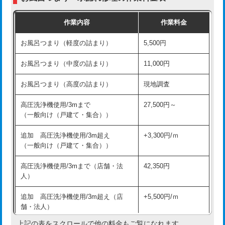
交換・取付（普通便座）
11,000円+材料費
作業内容
作業料金
交換・取付（温水洗浄便座）
16,500円+材料費
お風呂つまり（軽度の詰まり）
5,500円
交換・取付(単水栓（壁付・デッキ
13,200円+材料費
式）)
お風呂つまり（中度の詰まり）
11,000円
交換・取付(混合水栓（壁付・デッキ
16,500円+材料費
お風呂つまり（高度の詰まり）
現地調査
式・ワンホール）)
高圧洗浄機使用/3mまで
27,500円～
交換・取付(排水栓・排水トラップ
22,000円+材料費
（一般向け（戸建て・集合））
（P/S/ポップアップ））
追加 高圧洗浄機使用/3m超え
+3,300円/ｍ
交換・取付（その他部品）
11,000円+材料費
（一般向け（戸建て・集合））
持込商品取付（単水栓）
13,200円
高圧洗浄機使用/3mまで（店舗・法
42,350円
人）
持込商品取付（混合水栓）
16,500円
追加 高圧洗浄機使用/3m超え（店
+5,500円/ｍ
持込商品取付（浄水器・分岐水栓）
16,500円
舗・法人）
持込商品取付（温水洗浄便座）
22,000円
上記の表をスクロールで他の料金もご覧になれます。