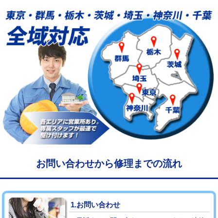
給水管工事※（塩ビ管（VP・HI）使
33,000円
用/3ｍまで)
給水管工事※（塩ビ管（VP・HI）使
+8,800円
用（追加）/3ｍ超え)
給水管工事※（ライニング鋼管・銅
44,000円
管・ポリ管・HT管使用/3ｍまで)
給水管工事※（ライニング鋼管・銅
+8,800円
管・ポリ管・HT管使用/3ｍ超え)
マス交換（土の掘削・埋め戻し作業）
11,000円~
マス交換（深さ50㎝未満）
55,000円
お問い合わせから修理までの流れ
マス交換（深さ50㎝以上）
66,000円
コンクリート斫り（厚さ10㎝まで）
27,500円
1.お問い合わせ
コンクリート斫り（厚さ10㎝超え）
38,500円