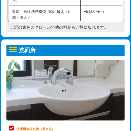
給水管工事※（ホール加工)
16,500円
コンクリート斫り（厚さ10㎝超え）
38,500円
追加 高圧洗浄機使用/3m超え（店
+5,500円/ｍ
給水管工事※（バンド止め)
3,300円
モルタル補修（厚さ10㎝まで）
27,500円
舗・法人）
給水管工事※（支持金具設置)
5,500円
モルタル補修（厚さ10㎝超え）
38,500円
上記の表をスクロールで他の料金もご覧になれます。
高度高圧洗浄換
現地調査
給水管工事※（保温材使用（バンド止
5,500円
洗面台設置
38,500円
トーラー作業
16,500円
め込み）)
洗面所
追加人工
16,500円
トーラー機使用/3mまで
33,000円
給水管工事※（土の掘削・埋め戻し作
11,000円
業)
廃棄・処分
現場見積
追加トーラー機使用/3m超え
+3,300円
給水管工事※（塩ビ管（VP・HI）使
33,000円
※給水管工事は20mmまでの価格です。
カメラ調査
33,000円
用/3ｍまで)
桝清掃
8,800円
給水管工事※（塩ビ管（VP・HI）使
+8,800円
用（追加）/3ｍ超え)
止水・漏水調査・防水処理・清掃・修
11,000円
理・調整・分解・加工など（軽作業）
給水管工事※（ライニング鋼管・銅
44,000円
管・ポリ管・HT管使用/3ｍまで)
止水・漏水調査・防水処理・清掃・修
22,000円
理・調整・分解・加工など（中作業）
給水管工事※（ライニング鋼管・銅
+8,800円
洗濯用水栓交換（単水栓）