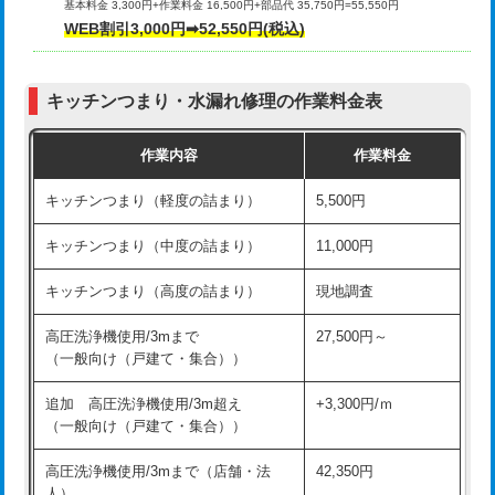
基本料金 3,300円+作業料金 16,500円+部品代 35,750円=55,550円
給水管工事※（ライニング鋼管・銅
44,000円
WEB割引3,000円➡52,550円(税込)
その他部品の脱着
8,800円～
管・ポリ管・HT管使用/3ｍまで)
交換・取付（タンク）
22,000円+材料費
給水管工事※（ライニング鋼管・銅
+8,800円
管・ポリ管・HT管使用/3ｍ超え)
キッチンつまり・水漏れ修理の作業料金表
交換・取付(単水栓（壁付・デッキ
13,200円+材料費
式）)
排水管工事（土の掘削・埋め戻し作
11,000円~
作業内容
作業料金
業）
交換・取付(混合水栓（壁付・デッキ
16,500円+材料費
キッチンつまり（軽度の詰まり）
5,500円
式・ワンホール）)
排水管工事（排水管工事/3ｍまで）
55,000円
キッチンつまり（中度の詰まり）
11,000円
交換・取付(排水栓・排水トラップ
22,000円+材料費
排水管工事（追加 排水管工事/3ｍ超
+11,000円
（P/S/ポップアップ））
え）
キッチンつまり（高度の詰まり）
現地調査
交換・取付（その他部品）
11,000円+材料費
マス交換（土の掘削・埋め戻し作業）
11,000円~
高圧洗浄機使用/3mまで
27,500円～
（一般向け（戸建て・集合））
持込商品取付（単水栓）
13,200円
マス交換（深さ50㎝未満）
55,000円
追加 高圧洗浄機使用/3m超え
+3,300円/ｍ
持込商品取付（混合水栓）
16,500円
マス交換（深さ50㎝以上）
66,000円
（一般向け（戸建て・集合））
持込商品取付（浄水器・分岐水栓）
16,500円
コンクリート斫り（厚さ10㎝まで）
27,500円
高圧洗浄機使用/3mまで（店舗・法
42,350円
人）