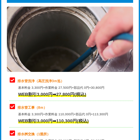
給水管工事※（ライニング鋼管・銅
44,000円
追加トーラー機使用/3m超え
+3,300円
管・ポリ管・HT管使用/3ｍまで)
カメラ調査
33,000円
給水管工事※（ライニング鋼管・銅
+8,800円
管・ポリ管・HT管使用/3ｍ超え)
桝清掃
8,800円
排水管工事（土の掘削・埋め戻し作
11,000円~
止水・漏水調査・防水処理・清掃・修
11,000円
業）
理・調整・分解・加工など（軽作業）
排水管工事（排水管工事/3ｍまで）
55,000円
止水・漏水調査・防水処理・清掃・修
22,000円
理・調整・分解・加工など（中作業）
排水管工事（追加 排水管工事/3ｍ超
+11,000円
排水管洗浄（高圧洗浄3ｍ迄）
え）
基本料金 3,300円+作業料金 27,500円+部品代 0円=30,800円
止水・漏水調査・防水処理・清掃・修
33,000円
WEB割引3,000円➡27,800円(税込)
理・調整・分解・加工など（重作業）
マス交換（土の掘削・埋め戻し作業）
11,000円~
排水管工事（8ｍ）
その他部品の脱着
8,800円～
マス交換（深さ50㎝未満）
55,000円
基本料金 3,300円+作業料金 110,000円+部品代 0円=113,300円
WEB割引3,000円➡110,300円(税込)
交換・取付（タンク）
22,000円+材料費
マス交換（深さ50㎝以上）
66,000円
交換・取付(単水栓（壁付・デッキ
13,200円+材料費
コンクリート斫り（厚さ10㎝まで）
27,500円
排水桝交換（1箇所）