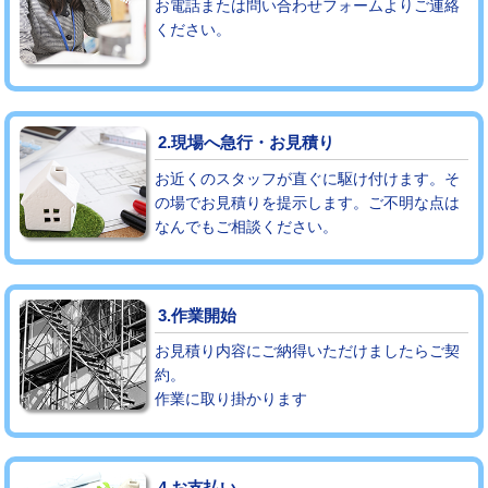
お電話または問い合わせフォームよりご連絡
ください。
モルタル補修（厚さ10㎝まで）
27,500円
モルタル補修（厚さ10㎝超え）
38,500円
追加人工
16,500円
2.現場へ急行・お見積り
廃棄・処分
現場見積
お近くのスタッフが直ぐに駆け付けます。そ
の場でお見積りを提示します。ご不明な点は
なんでもご相談ください。
※給水管工事は20mmまでの価格です。
3.作業開始
お見積り内容にご納得いただけましたらご契
約。
作業に取り掛かります
4.お支払い