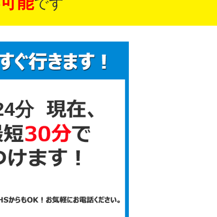
可能
です
24分