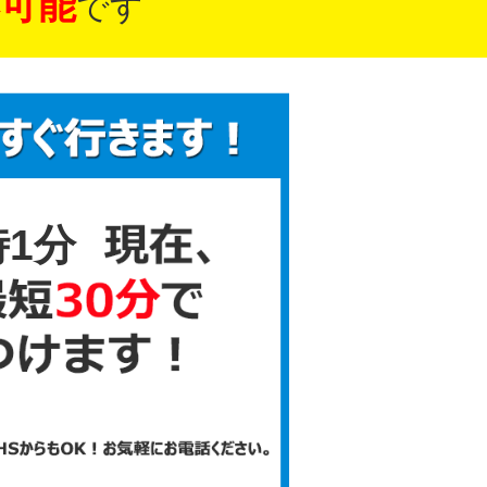
可能
です
時1分