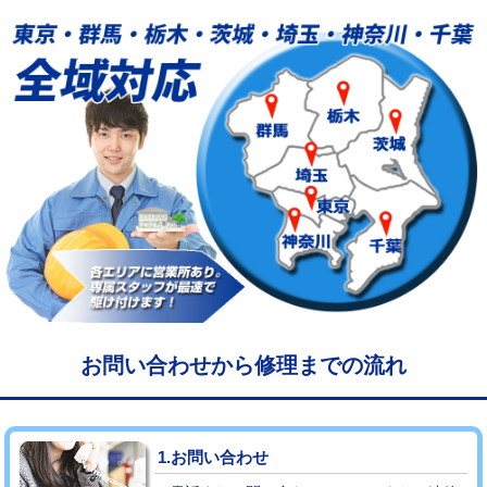
給水管工事※（塩ビ管（VP・HI）使
33,000円
用/3ｍまで)
給水管工事※（塩ビ管（VP・HI）使
+8,800円
用（追加）/3ｍ超え)
給水管工事※（ライニング鋼管・銅
44,000円
管・ポリ管・HT管使用/3ｍまで)
給水管工事※（ライニング鋼管・銅
+8,800円
管・ポリ管・HT管使用/3ｍ超え)
マス交換（土の掘削・埋め戻し作業）
11,000円~
マス交換（深さ50㎝未満）
55,000円
お問い合わせから修理までの流れ
マス交換（深さ50㎝以上）
66,000円
コンクリート斫り（厚さ10㎝まで）
27,500円
1.お問い合わせ
コンクリート斫り（厚さ10㎝超え）
38,500円