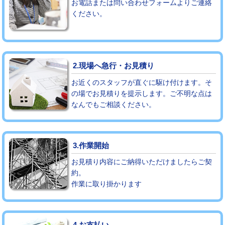
お電話または問い合わせフォームよりご連絡
ください。
モルタル補修（厚さ10㎝まで）
27,500円
モルタル補修（厚さ10㎝超え）
38,500円
追加人工
16,500円
2.現場へ急行・お見積り
廃棄・処分
現場見積
お近くのスタッフが直ぐに駆け付けます。そ
の場でお見積りを提示します。ご不明な点は
なんでもご相談ください。
※給水管工事は20mmまでの価格です。
3.作業開始
お見積り内容にご納得いただけましたらご契
約。
作業に取り掛かります
4.お支払い