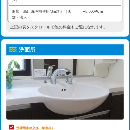
給水管工事※（ホール加工)
16,500円
コンクリート斫り（厚さ10㎝超え）
38,500円
追加 高圧洗浄機使用/3m超え（店
+5,500円/ｍ
給水管工事※（バンド止め)
3,300円
モルタル補修（厚さ10㎝まで）
27,500円
舗・法人）
給水管工事※（支持金具設置)
5,500円
モルタル補修（厚さ10㎝超え）
38,500円
上記の表をスクロールで他の料金もご覧になれます。
高度高圧洗浄換
現地調査
給水管工事※（保温材使用（バンド止
5,500円
洗面台設置
38,500円
トーラー作業
16,500円
め込み）)
洗面所
追加人工
16,500円
トーラー機使用/3mまで
33,000円
給水管工事※（土の掘削・埋め戻し作
11,000円
業)
廃棄・処分
現場見積
追加トーラー機使用/3m超え
+3,300円
給水管工事※（塩ビ管（VP・HI）使
33,000円
※給水管工事は20mmまでの価格です。
カメラ調査
33,000円
用/3ｍまで)
桝清掃
8,800円
給水管工事※（塩ビ管（VP・HI）使
+8,800円
用（追加）/3ｍ超え)
止水・漏水調査・防水処理・清掃・修
11,000円
理・調整・分解・加工など（軽作業）
給水管工事※（ライニング鋼管・銅
44,000円
管・ポリ管・HT管使用/3ｍまで)
止水・漏水調査・防水処理・清掃・修
22,000円
理・調整・分解・加工など（中作業）
給水管工事※（ライニング鋼管・銅
+8,800円
洗濯用水栓交換（単水栓）