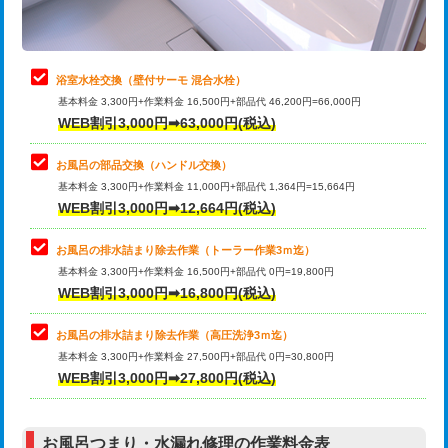
理・調整・分解・加工など（軽作業）
止水・漏水調査・防水処理・清掃・修
22,000円
理・調整・分解・加工など（中作業）
浴室水栓交換（壁付サーモ 混合水栓）
基本料金 3,300円+作業料金 16,500円+部品代 46,200円=66,000円
止水・漏水調査・防水処理・清掃・修
33,000円
WEB割引3,000円➡63,000円(税込)
理・調整・分解・加工など（重作業）
お風呂の部品交換（ハンドル交換）
トイレタンク脱着
16,500円
基本料金 3,300円+作業料金 11,000円+部品代 1,364円=15,664円
WEB割引3,000円➡12,664円(税込)
トイレ便器脱着
16,500円
タンクレストイレ脱着
33,000円
お風呂の排水詰まり除去作業（トーラー作業3ｍ迄）
基本料金 3,300円+作業料金 16,500円+部品代 0円=19,800円
小便器トイレ脱着
現地見積
WEB割引3,000円➡16,800円(税込)
その他部品の脱着
8,800円～
お風呂の排水詰まり除去作業（高圧洗浄3ｍ迄）
基本料金 3,300円+作業料金 27,500円+部品代 0円=30,800円
交換・取付（タンク）
22,000円+材料費
WEB割引3,000円➡27,800円(税込)
交換・取付（便器）
22,000円+材料費
お風呂つまり・水漏れ修理の作業料金表