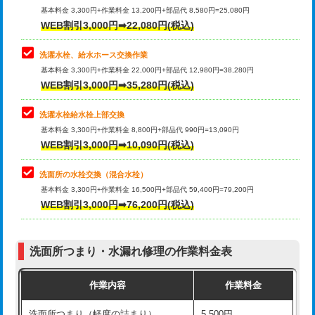
管・ポリ管・HT管使用/3ｍ超え)
基本料金 3,300円+作業料金 13,200円+部品代 8,580円=25,080円
止水・漏水調査・防水処理・清掃・修
33,000円
WEB割引3,000円➡22,080円(税込)
理・調整・分解・加工など（重作業）
排水管工事（土の掘削・埋め戻し作
11,000円~
業）
洗濯水栓、給水ホース交換作業
キッチンタンク脱着
16,500円
基本料金 3,300円+作業料金 22,000円+部品代 12,980円=38,280円
排水管工事（排水管工事/3ｍまで）
55,000円
WEB割引3,000円➡35,280円(税込)
その他部品の脱着
8,800円～
排水管工事（追加 排水管工事/3ｍ超
+11,000円
交換・取付（タンク）
22,000円+材料費
洗濯水栓給水栓上部交換
え）
基本料金 3,300円+作業料金 8,800円+部品代 990円=13,090円
交換・取付(単水栓（壁付・デッキ
13,200円+材料費
WEB割引3,000円➡10,090円(税込)
マス交換（土の掘削・埋め戻し作業）
11,000円~
式）)
洗面所の水栓交換（混合水栓）
マス交換（深さ50㎝未満）
55,000円
交換・取付(混合水栓（壁付・デッキ
16,500円+材料費
基本料金 3,300円+作業料金 16,500円+部品代 59,400円=79,200円
式・ワンホール）)
WEB割引3,000円➡76,200円(税込)
マス交換（深さ50㎝以上）
66,000円
交換・取付(排水栓・排水トラップ
22,000円+材料費
コンクリート斫り（厚さ10㎝まで）
27,500円
（P/S/ポップアップ））
洗面所つまり・水漏れ修理の作業料金表
コンクリート斫り（厚さ10㎝超え）
38,500円
交換・取付（その他部品）
11,000円+材料費
作業内容
作業料金
モルタル補修（厚さ10㎝まで）
27,500円
持込商品取付（単水栓）
13,200円
洗面所つまり（軽度の詰まり）
5,500円