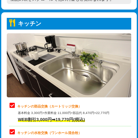
高度高圧洗浄換
現地調査
持込商品取付（普通便座⇔温水洗浄便
22,000円
トーラー作業
16,500円
座）
キッチン
トーラー機使用/3mまで
33,000円
給水管工事※（ホール加工)
16,500円
追加トーラー機使用/3m超え
+3,300円
給水管工事※（バンド止め)
3,300円
カメラ調査
33,000円
給水管工事※（支持金具設置)
5,500円
桝清掃
8,800円
給水管工事※（保温材使用（バンド止
5,500円
め込み）)
止水・漏水調査・防水処理・清掃・修
11,000円
理・調整・分解・加工など（軽作業）
給水管工事※（土の掘削・埋め戻し作
11,000円
業)
止水・漏水調査・防水処理・清掃・修
22,000円
理・調整・分解・加工など（中作業）
給水管工事※（塩ビ管（VP・HI）使
33,000円
キッチンの部品交換（カートリッジ交換）
用/3ｍまで)
基本料金 3,300円+作業料金 11,000円+部品代 8,470円=22,770円
止水・漏水調査・防水処理・清掃・修
33,000円
WEB割引3,000円➡19,770円(税込)
理・調整・分解・加工など（重作業）
給水管工事※（塩ビ管（VP・HI）使
+8,800円
用（追加）/3ｍ超え)
キッチンの水栓交換（ワンホール混合栓）
お風呂タンク脱着
16,500円