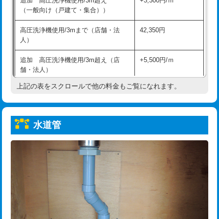
追加 高圧洗浄機使用/3m超え
+3,300円/ｍ
給水管工事※（保温材使用（バンド止
5,500円
（一般向け（戸建て・集合））
め込み）)
高圧洗浄機使用/3mまで（店舗・法
42,350円
給水管工事※（土の掘削・埋め戻し作
11,000円
人）
業)
追加 高圧洗浄機使用/3m超え（店
+5,500円/ｍ
給水管工事※（塩ビ管（VP・HI）使
33,000円
舗・法人）
用/3ｍまで)
上記の表をスクロールで他の料金もご覧になれます。
高度高圧洗浄換
現地調査
給水管工事※（塩ビ管（VP・HI）使
+8,800円
用（追加）/3ｍ超え)
トーラー作業
16,500円
給水管工事※（ライニング鋼管・銅
44,000円
水道管
トーラー機使用/3mまで
33,000円
管・ポリ管・HT管使用/3ｍまで)
追加トーラー機使用/3m超え
+3,300円
給水管工事※（ライニング鋼管・銅
+8,800円
管・ポリ管・HT管使用/3ｍ超え)
カメラ調査
33,000円
排水管工事（土の掘削・埋め戻し作
11,000円~
桝清掃
8,800円
業）
止水・漏水調査・防水処理・清掃・修
11,000円
排水管工事（排水管工事/3ｍまで）
55,000円