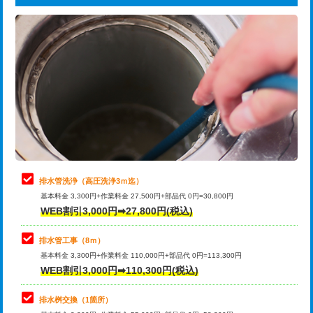
給水管工事※（ライニング鋼管・銅
44,000円
追加トーラー機使用/3m超え
+3,300円
管・ポリ管・HT管使用/3ｍまで)
カメラ調査
33,000円
給水管工事※（ライニング鋼管・銅
+8,800円
管・ポリ管・HT管使用/3ｍ超え)
桝清掃
8,800円
排水管工事（土の掘削・埋め戻し作
11,000円~
止水・漏水調査・防水処理・清掃・修
11,000円
業）
理・調整・分解・加工など（軽作業）
排水管工事（排水管工事/3ｍまで）
55,000円
止水・漏水調査・防水処理・清掃・修
22,000円
理・調整・分解・加工など（中作業）
排水管工事（追加 排水管工事/3ｍ超
+11,000円
排水管洗浄（高圧洗浄3ｍ迄）
え）
基本料金 3,300円+作業料金 27,500円+部品代 0円=30,800円
止水・漏水調査・防水処理・清掃・修
33,000円
WEB割引3,000円➡27,800円(税込)
理・調整・分解・加工など（重作業）
マス交換（土の掘削・埋め戻し作業）
11,000円~
排水管工事（8ｍ）
その他部品の脱着
8,800円～
マス交換（深さ50㎝未満）
55,000円
基本料金 3,300円+作業料金 110,000円+部品代 0円=113,300円
WEB割引3,000円➡110,300円(税込)
交換・取付（タンク）
22,000円+材料費
マス交換（深さ50㎝以上）
66,000円
交換・取付(単水栓（壁付・デッキ
13,200円+材料費
コンクリート斫り（厚さ10㎝まで）
27,500円
排水桝交換（1箇所）