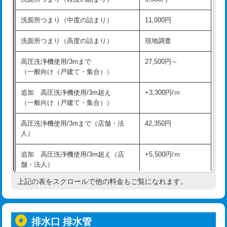
モルタル補修（厚さ10㎝超え）
38,500円
持込商品取付（混合水栓）
16,500円
洗面所つまり（中度の詰まり）
11,000円
洗面台設置
38,500円
持込商品取付（浄水器・分岐水栓）
16,500円
洗面所つまり（高度の詰まり）
現地調査
バスタブ設置
現場見積
給水管工事※（ホール加工)
16,500円
高圧洗浄機使用/3mまで
27,500円～
追加人工
16,500円
（一般向け（戸建て・集合））
給水管工事※（バンド止め)
3,300円
廃棄・処分
現場見積
追加 高圧洗浄機使用/3m超え
+3,300円/ｍ
給水管工事※（支持金具設置)
5,500円
（一般向け（戸建て・集合））
※給水管工事は20mmまでの価格です。
給水管工事※（保温材使用（バンド止
5,500円
高圧洗浄機使用/3mまで（店舗・法
42,350円
め込み）)
人）
給水管工事※（土の掘削・埋め戻し作
11,000円
追加 高圧洗浄機使用/3m超え（店
+5,500円/ｍ
業)
舗・法人）
給水管工事※（塩ビ管（VP・HI）使
33,000円
上記の表をスクロールで他の料金もご覧になれます。
高度高圧洗浄換
現地調査
用/3ｍまで)
トーラー作業
16,500円
給水管工事※（塩ビ管（VP・HI）使
+8,800円
用（追加）/3ｍ超え)
排水口 排水管
トーラー機使用/3mまで
33,000円