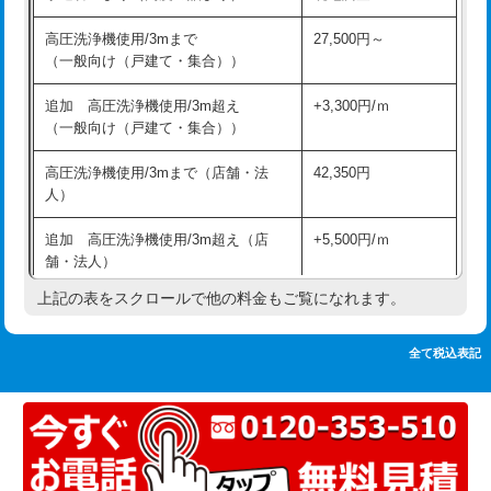
追加人工
16,500円
持込商品取付（単水栓）
13,200円
高圧洗浄機使用/3mまで
27,500円～
廃棄・処分
現場見積
（一般向け（戸建て・集合））
持込商品取付（混合水栓）
16,500円
※給水管工事は20mmまでの価格です。
追加 高圧洗浄機使用/3m超え
+3,300円/ｍ
持込商品取付（浄水器・分岐水栓）
16,500円
（一般向け（戸建て・集合））
排水管工事（土の掘削・埋め戻し作
11,000円~
高圧洗浄機使用/3mまで（店舗・法
42,350円
業）
人）
排水管工事（排水管工事/3ｍまで）
55,000円
追加 高圧洗浄機使用/3m超え（店
+5,500円/ｍ
舗・法人）
排水管工事（追加 排水管工事/3ｍ超
+11,000円
え）
上記の表をスクロールで他の料金もご覧になれます。
高度高圧洗浄換
現地調査
マス交換（土の掘削・埋め戻し作業）
11,000円~
トーラー作業
16,500円
全て税込表記
マス交換（深さ50㎝未満）
55,000円
トーラー機使用/3mまで
33,000円
マス交換（深さ50㎝以上）
66,000円
追加トーラー機使用/3m超え
+3,300円
コンクリート斫り（厚さ10㎝まで）
27,500円
カメラ調査
33,000円