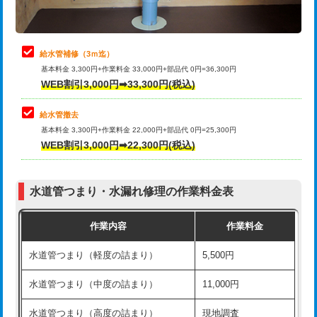
理・調整・分解・加工など（軽作業）
排水管工事（追加 排水管工事/3ｍ超
+11,000円
止水・漏水調査・防水処理・清掃・修
22,000円
え）
理・調整・分解・加工など（中作業）
給水管補修（3ｍ迄）
マス交換（土の掘削・埋め戻し作業）
11,000円~
基本料金 3,300円+作業料金 33,000円+部品代 0円=36,300円
止水・漏水調査・防水処理・清掃・修
33,000円
WEB割引3,000円➡33,300円(税込)
理・調整・分解・加工など（重作業）
マス交換（深さ50㎝未満）
55,000円
給水管撤去
その他部品の脱着
8,800円～
マス交換（深さ50㎝以上）
66,000円
基本料金 3,300円+作業料金 22,000円+部品代 0円=25,300円
WEB割引3,000円➡22,300円(税込)
交換・取付（タンク）
22,000円+材料費
コンクリート斫り（厚さ10㎝まで）
27,500円
交換・取付(単水栓（壁付・デッキ
13,200円+材料費
コンクリート斫り（厚さ10㎝超え）
38,500円
式）)
水道管つまり・水漏れ修理の作業料金表
モルタル補修（厚さ10㎝まで）
27,500円
交換・取付(混合水栓（壁付・デッキ
16,500円+材料費
作業内容
作業料金
式・ワンホール）)
モルタル補修（厚さ10㎝超え）
38,500円
水道管つまり（軽度の詰まり）
5,500円
交換・取付(排水栓・排水トラップ
22,000円+材料費
洗面台設置
38,500円
（P/S/ポップアップ））
水道管つまり（中度の詰まり）
11,000円
化粧台設置
22,000円
交換・取付（その他部品）
11,000円+材料費
水道管つまり（高度の詰まり）
現地調査