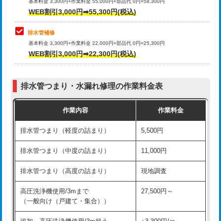
式）)
基本料金 3,300円+作業料金 55,000円+部品代 0円=58,300円
コンクリート斫り（厚さ10㎝超え）
38,500円
WEB割引3,000円➡55,300円(税込)
交換・取付(混合水栓（壁付・デッキ
16,500円+材料費
式・ワンホール）)
モルタル補修（厚さ10㎝まで）
27,500円
排水管補修
基本料金 3,300円+作業料金 22,000円+部品代 0円=25,300円
交換・取付(排水栓・排水トラップ
22,000円+材料費
モルタル補修（厚さ10㎝超え）
38,500円
WEB割引3,000円➡22,300円(税込)
（P/S/ポップアップ））
台所シンク・作業台設置
現場見積
交換・取付（その他部品）
11,000円+材料費
排水管つまり・水漏れ修理の作業料金表
追加人工
16,500円
持込商品取付（単水栓）
13,200円
作業内容
作業料金
廃棄・処分
現場見積
持込商品取付（混合水栓）
16,500円
排水管つまり（軽度の詰まり）
5,500円
※給水管工事は20mmまでの価格です。
持込商品取付（浄水器・分岐水栓）
16,500円
排水管つまり（中度の詰まり）
11,000円
給水管工事※（ホール加工)
16,500円
排水管つまり（高度の詰まり）
現地調査
給水管工事※（バンド止め)
3,300円
高圧洗浄機使用/3mまで
27,500円～
（一般向け（戸建て・集合））
給水管工事※（支持金具設置)
5,500円