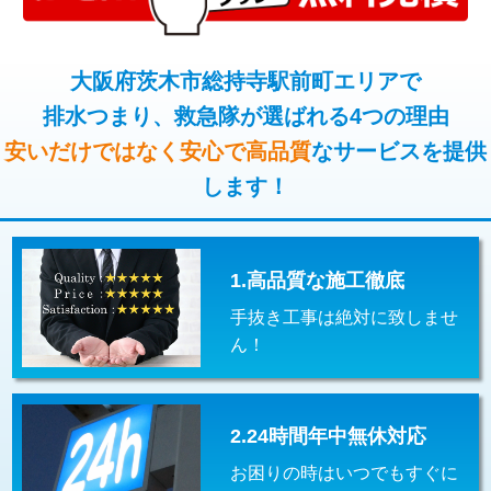
コンクリート斫り（厚さ10㎝超え）
38,500円
桝清掃
8,800円
モルタル補修（厚さ10㎝まで）
27,500円
大阪府茨木市総持寺駅前町エリアで
止水・漏水調査・防水処理・清掃・修
11,000円
理・調整・分解・加工など（軽作業）
排水つまり、救急隊が選ばれる4つの理由
モルタル補修（厚さ10㎝超え）
38,500円
安いだけではなく安心で高品質
なサービスを提供
止水・漏水調査・防水処理・清掃・修
22,000円
追加人工
16,500円
理・調整・分解・加工など（中作業）
します！
廃棄・処分
現場見積
止水・漏水調査・防水処理・清掃・修
33,000円
理・調整・分解・加工など（重作業）
1.高品質な施工徹底
その他部品の脱着
8,800円～
手抜き工事は絶対に致しませ
交換・取付（タンク）
22,000円+材料費
ん！
交換・取付(単水栓（壁付・デッキ
13,200円+材料費
式）)
2.24時間年中無休対応
交換・取付(混合水栓（壁付・デッキ
16,500円+材料費
式・ワンホール）)
お困りの時はいつでもすぐに