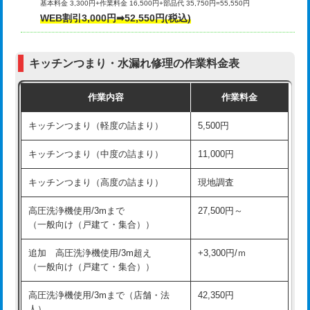
基本料金 3,300円+作業料金 16,500円+部品代 35,750円=55,550円
給水管工事※（ライニング鋼管・銅
44,000円
WEB割引3,000円➡52,550円(税込)
その他部品の脱着
8,800円～
管・ポリ管・HT管使用/3ｍまで)
交換・取付（タンク）
22,000円+材料費
給水管工事※（ライニング鋼管・銅
+8,800円
管・ポリ管・HT管使用/3ｍ超え)
キッチンつまり・水漏れ修理の作業料金表
交換・取付(単水栓（壁付・デッキ
13,200円+材料費
式）)
排水管工事（土の掘削・埋め戻し作
11,000円~
作業内容
作業料金
業）
交換・取付(混合水栓（壁付・デッキ
16,500円+材料費
キッチンつまり（軽度の詰まり）
5,500円
式・ワンホール）)
排水管工事（排水管工事/3ｍまで）
55,000円
キッチンつまり（中度の詰まり）
11,000円
交換・取付(排水栓・排水トラップ
22,000円+材料費
排水管工事（追加 排水管工事/3ｍ超
+11,000円
（P/S/ポップアップ））
え）
キッチンつまり（高度の詰まり）
現地調査
交換・取付（その他部品）
11,000円+材料費
マス交換（土の掘削・埋め戻し作業）
11,000円~
高圧洗浄機使用/3mまで
27,500円～
（一般向け（戸建て・集合））
持込商品取付（単水栓）
13,200円
マス交換（深さ50㎝未満）
55,000円
追加 高圧洗浄機使用/3m超え
+3,300円/ｍ
持込商品取付（混合水栓）
16,500円
マス交換（深さ50㎝以上）
66,000円
（一般向け（戸建て・集合））
持込商品取付（浄水器・分岐水栓）
16,500円
コンクリート斫り（厚さ10㎝まで）
27,500円
高圧洗浄機使用/3mまで（店舗・法
42,350円
人）