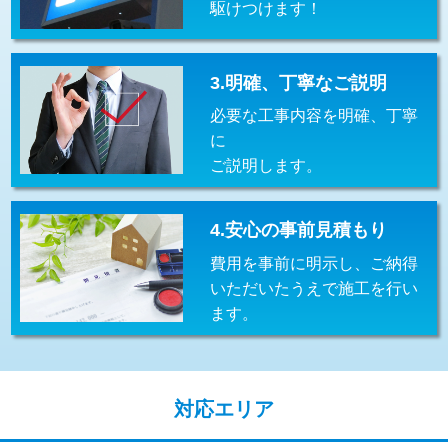
駆けつけます！
交換・取付(排水栓・排水トラップ
22,000円+材料費
（P/S/ポップアップ））
交換・取付（その他部品）
11,000円+材料費
3.明確、丁寧なご説明
必要な工事内容を明確、丁寧
持込商品取付（単水栓）
13,200円
に
持込商品取付（混合水栓）
16,500円
ご説明します。
持込商品取付（浄水器・分岐水栓）
16,500円
4.安心の事前見積もり
給水管工事※（ホール加工)
16,500円
費用を事前に明示し、ご納得
給水管工事※（バンド止め)
3,300円
いただいたうえで施工を行い
ます。
給水管工事※（支持金具設置)
5,500円
給水管工事※（保温材使用（バンド止
5,500円
め込み）)
対応エリア
給水管工事※（土の掘削・埋め戻し作
11,000円
業)