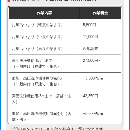
交換・取付（普通便座）
11,000円+材料費
作業内容
作業料金
交換・取付（温水洗浄便座）
16,500円+材料費
お風呂つまり（軽度の詰まり）
5,500円
交換・取付(単水栓（壁付・デッキ
13,200円+材料費
式）)
お風呂つまり（中度の詰まり）
11,000円
交換・取付(混合水栓（壁付・デッキ
16,500円+材料費
お風呂つまり（高度の詰まり）
現地調査
式・ワンホール）)
高圧洗浄機使用/3mまで
27,500円～
交換・取付(排水栓・排水トラップ
22,000円+材料費
（一般向け（戸建て・集合））
（P/S/ポップアップ））
追加 高圧洗浄機使用/3m超え
+3,300円/ｍ
交換・取付（その他部品）
11,000円+材料費
（一般向け（戸建て・集合））
持込商品取付（単水栓）
13,200円
高圧洗浄機使用/3mまで（店舗・法
42,350円
人）
持込商品取付（混合水栓）
16,500円
追加 高圧洗浄機使用/3m超え（店
+5,500円/ｍ
持込商品取付（浄水器・分岐水栓）
16,500円
舗・法人）
持込商品取付（温水洗浄便座）
22,000円
上記の表をスクロールで他の料金もご覧になれます。