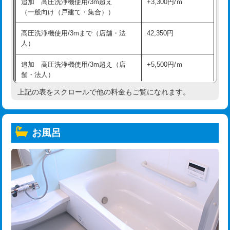
追加 高圧洗浄機使用/3m超え
+3,300円/ｍ
（一般向け（戸建て・集合））
高圧洗浄機使用/3mまで（店舗・法
42,350円
人）
追加 高圧洗浄機使用/3m超え（店
+5,500円/ｍ
舗・法人）
上記の表をスクロールで他の料金もご覧になれます。
高度高圧洗浄換
現地調査
トーラー作業
16,500円
お風呂
トーラー機使用/3mまで
33,000円
追加トーラー機使用/3m超え
+3,300円
カメラ調査
33,000円
桝清掃
8,800円
止水・漏水調査・防水処理・清掃・修
11,000円