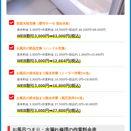
理・調整・分解・加工など（軽作業）
止水・漏水調査・防水処理・清掃・修
22,000円
理・調整・分解・加工など（中作業）
浴室水栓交換（壁付サーモ 混合水栓）
基本料金 3,300円+作業料金 16,500円+部品代 46,200円=66,000円
止水・漏水調査・防水処理・清掃・修
33,000円
WEB割引3,000円➡63,000円(税込)
理・調整・分解・加工など（重作業）
お風呂の部品交換（ハンドル交換）
トイレタンク脱着
16,500円
基本料金 3,300円+作業料金 11,000円+部品代 1,364円=15,664円
WEB割引3,000円➡12,664円(税込)
トイレ便器脱着
16,500円
タンクレストイレ脱着
33,000円
お風呂の排水詰まり除去作業（トーラー作業3ｍ迄）
基本料金 3,300円+作業料金 16,500円+部品代 0円=19,800円
小便器トイレ脱着
現地見積
WEB割引3,000円➡16,800円(税込)
その他部品の脱着
8,800円～
お風呂の排水詰まり除去作業（高圧洗浄3ｍ迄）
基本料金 3,300円+作業料金 27,500円+部品代 0円=30,800円
交換・取付（タンク）
22,000円+材料費
WEB割引3,000円➡27,800円(税込)
交換・取付（便器）
22,000円+材料費
お風呂つまり・水漏れ修理の作業料金表