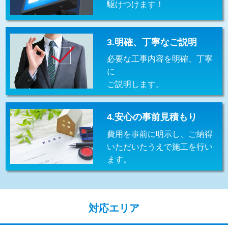
駆けつけます！
交換・取付(排水栓・排水トラップ
22,000円+材料費
（P/S/ポップアップ））
交換・取付（その他部品）
11,000円+材料費
3.明確、丁寧なご説明
必要な工事内容を明確、丁寧
持込商品取付（単水栓）
13,200円
に
持込商品取付（混合水栓）
16,500円
ご説明します。
持込商品取付（浄水器・分岐水栓）
16,500円
4.安心の事前見積もり
給水管工事※（ホール加工)
16,500円
費用を事前に明示し、ご納得
給水管工事※（バンド止め)
3,300円
いただいたうえで施工を行い
ます。
給水管工事※（支持金具設置)
5,500円
給水管工事※（保温材使用（バンド止
5,500円
め込み）)
対応エリア
給水管工事※（土の掘削・埋め戻し作
11,000円
業)