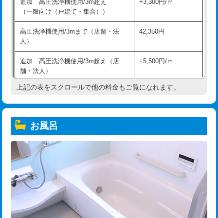
追加 高圧洗浄機使用/3m超え
+3,300円/ｍ
（一般向け（戸建て・集合））
高圧洗浄機使用/3mまで（店舗・法
42,350円
人）
追加 高圧洗浄機使用/3m超え（店
+5,500円/ｍ
舗・法人）
上記の表をスクロールで他の料金もご覧になれます。
高度高圧洗浄換
現地調査
トーラー作業
16,500円
お風呂
トーラー機使用/3mまで
33,000円
追加トーラー機使用/3m超え
+3,300円
カメラ調査
33,000円
桝清掃
8,800円
止水・漏水調査・防水処理・清掃・修
11,000円