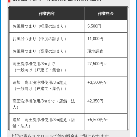
交換・取付（普通便座）
11,000円+材料費
作業内容
作業料金
交換・取付（温水洗浄便座）
16,500円+材料費
お風呂つまり（軽度の詰まり）
5,500円
交換・取付(単水栓（壁付・デッキ
13,200円+材料費
式）)
お風呂つまり（中度の詰まり）
11,000円
交換・取付(混合水栓（壁付・デッキ
16,500円+材料費
お風呂つまり（高度の詰まり）
現地調査
式・ワンホール）)
高圧洗浄機使用/3mまで
27,500円～
交換・取付(排水栓・排水トラップ
22,000円+材料費
（一般向け（戸建て・集合））
（P/S/ポップアップ））
追加 高圧洗浄機使用/3m超え
+3,300円/ｍ
交換・取付（その他部品）
11,000円+材料費
（一般向け（戸建て・集合））
持込商品取付（単水栓）
13,200円
高圧洗浄機使用/3mまで（店舗・法
42,350円
人）
持込商品取付（混合水栓）
16,500円
追加 高圧洗浄機使用/3m超え（店
+5,500円/ｍ
持込商品取付（浄水器・分岐水栓）
16,500円
舗・法人）
持込商品取付（温水洗浄便座）
22,000円
上記の表をスクロールで他の料金もご覧になれます。