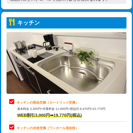
高度高圧洗浄換
現地調査
持込商品取付（普通便座⇔温水洗浄便
22,000円
トーラー作業
16,500円
座）
キッチン
トーラー機使用/3mまで
33,000円
給水管工事※（ホール加工)
16,500円
追加トーラー機使用/3m超え
+3,300円
給水管工事※（バンド止め)
3,300円
カメラ調査
33,000円
給水管工事※（支持金具設置)
5,500円
桝清掃
8,800円
給水管工事※（保温材使用（バンド止
5,500円
め込み）)
止水・漏水調査・防水処理・清掃・修
11,000円
理・調整・分解・加工など（軽作業）
給水管工事※（土の掘削・埋め戻し作
11,000円
業)
止水・漏水調査・防水処理・清掃・修
22,000円
理・調整・分解・加工など（中作業）
給水管工事※（塩ビ管（VP・HI）使
33,000円
キッチンの部品交換（カートリッジ交換）
用/3ｍまで)
基本料金 3,300円+作業料金 11,000円+部品代 8,470円=22,770円
止水・漏水調査・防水処理・清掃・修
33,000円
WEB割引3,000円➡19,770円(税込)
理・調整・分解・加工など（重作業）
給水管工事※（塩ビ管（VP・HI）使
+8,800円
用（追加）/3ｍ超え)
キッチンの水栓交換（ワンホール混合栓）
お風呂タンク脱着
16,500円