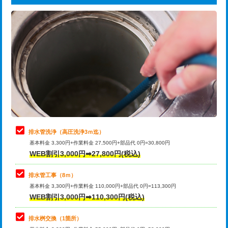
給水管工事※（ライニング鋼管・銅
44,000円
追加トーラー機使用/3m超え
+3,300円
管・ポリ管・HT管使用/3ｍまで)
カメラ調査
33,000円
給水管工事※（ライニング鋼管・銅
+8,800円
管・ポリ管・HT管使用/3ｍ超え)
桝清掃
8,800円
排水管工事（土の掘削・埋め戻し作
11,000円~
止水・漏水調査・防水処理・清掃・修
11,000円
業）
理・調整・分解・加工など（軽作業）
排水管工事（排水管工事/3ｍまで）
55,000円
止水・漏水調査・防水処理・清掃・修
22,000円
理・調整・分解・加工など（中作業）
排水管工事（追加 排水管工事/3ｍ超
+11,000円
排水管洗浄（高圧洗浄3ｍ迄）
え）
基本料金 3,300円+作業料金 27,500円+部品代 0円=30,800円
止水・漏水調査・防水処理・清掃・修
33,000円
WEB割引3,000円➡27,800円(税込)
理・調整・分解・加工など（重作業）
マス交換（土の掘削・埋め戻し作業）
11,000円~
排水管工事（8ｍ）
その他部品の脱着
8,800円～
マス交換（深さ50㎝未満）
55,000円
基本料金 3,300円+作業料金 110,000円+部品代 0円=113,300円
WEB割引3,000円➡110,300円(税込)
交換・取付（タンク）
22,000円+材料費
マス交換（深さ50㎝以上）
66,000円
交換・取付(単水栓（壁付・デッキ
13,200円+材料費
コンクリート斫り（厚さ10㎝まで）
27,500円
排水桝交換（1箇所）