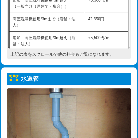
追加 高圧洗浄機使用/3m超え
+3,300円/ｍ
給水管工事※（保温材使用（バンド止
5,500円
（一般向け（戸建て・集合））
め込み）)
高圧洗浄機使用/3mまで（店舗・法
42,350円
給水管工事※（土の掘削・埋め戻し作
11,000円
人）
業)
追加 高圧洗浄機使用/3m超え（店
+5,500円/ｍ
給水管工事※（塩ビ管（VP・HI）使
33,000円
舗・法人）
用/3ｍまで)
上記の表をスクロールで他の料金もご覧になれます。
高度高圧洗浄換
現地調査
給水管工事※（塩ビ管（VP・HI）使
+8,800円
用（追加）/3ｍ超え)
トーラー作業
16,500円
給水管工事※（ライニング鋼管・銅
44,000円
水道管
トーラー機使用/3mまで
33,000円
管・ポリ管・HT管使用/3ｍまで)
追加トーラー機使用/3m超え
+3,300円
給水管工事※（ライニング鋼管・銅
+8,800円
管・ポリ管・HT管使用/3ｍ超え)
カメラ調査
33,000円
排水管工事（土の掘削・埋め戻し作
11,000円~
桝清掃
8,800円
業）
止水・漏水調査・防水処理・清掃・修
11,000円
排水管工事（排水管工事/3ｍまで）
55,000円