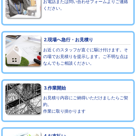
お電話または問い合わせフォームよりご連絡
ください。
モルタル補修（厚さ10㎝まで）
27,500円
モルタル補修（厚さ10㎝超え）
38,500円
追加人工
16,500円
2.現場へ急行・お見積り
廃棄・処分
現場見積
お近くのスタッフが直ぐに駆け付けます。そ
の場でお見積りを提示します。ご不明な点は
なんでもご相談ください。
※給水管工事は20mmまでの価格です。
3.作業開始
お見積り内容にご納得いただけましたらご契
約。
作業に取り掛かります
4.お支払い