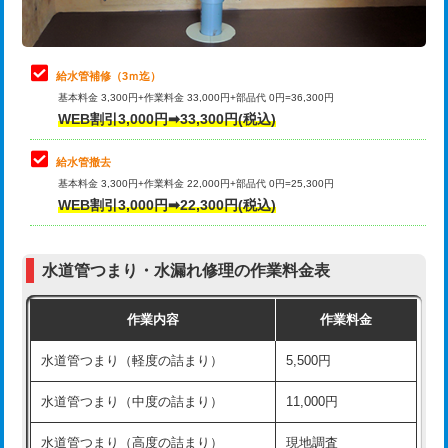
理・調整・分解・加工など（軽作業）
排水管工事（追加 排水管工事/3ｍ超
+11,000円
止水・漏水調査・防水処理・清掃・修
22,000円
え）
理・調整・分解・加工など（中作業）
給水管補修（3ｍ迄）
マス交換（土の掘削・埋め戻し作業）
11,000円~
基本料金 3,300円+作業料金 33,000円+部品代 0円=36,300円
止水・漏水調査・防水処理・清掃・修
33,000円
WEB割引3,000円➡33,300円(税込)
理・調整・分解・加工など（重作業）
マス交換（深さ50㎝未満）
55,000円
給水管撤去
その他部品の脱着
8,800円～
マス交換（深さ50㎝以上）
66,000円
基本料金 3,300円+作業料金 22,000円+部品代 0円=25,300円
WEB割引3,000円➡22,300円(税込)
交換・取付（タンク）
22,000円+材料費
コンクリート斫り（厚さ10㎝まで）
27,500円
交換・取付(単水栓（壁付・デッキ
13,200円+材料費
コンクリート斫り（厚さ10㎝超え）
38,500円
式）)
水道管つまり・水漏れ修理の作業料金表
モルタル補修（厚さ10㎝まで）
27,500円
交換・取付(混合水栓（壁付・デッキ
16,500円+材料費
作業内容
作業料金
式・ワンホール）)
モルタル補修（厚さ10㎝超え）
38,500円
水道管つまり（軽度の詰まり）
5,500円
交換・取付(排水栓・排水トラップ
22,000円+材料費
洗面台設置
38,500円
（P/S/ポップアップ））
水道管つまり（中度の詰まり）
11,000円
化粧台設置
22,000円
交換・取付（その他部品）
11,000円+材料費
水道管つまり（高度の詰まり）
現地調査