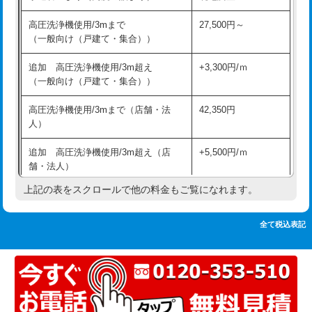
追加人工
16,500円
持込商品取付（単水栓）
13,200円
高圧洗浄機使用/3mまで
27,500円～
廃棄・処分
現場見積
（一般向け（戸建て・集合））
持込商品取付（混合水栓）
16,500円
※給水管工事は20mmまでの価格です。
追加 高圧洗浄機使用/3m超え
+3,300円/ｍ
持込商品取付（浄水器・分岐水栓）
16,500円
（一般向け（戸建て・集合））
排水管工事（土の掘削・埋め戻し作
11,000円~
高圧洗浄機使用/3mまで（店舗・法
42,350円
業）
人）
排水管工事（排水管工事/3ｍまで）
55,000円
追加 高圧洗浄機使用/3m超え（店
+5,500円/ｍ
舗・法人）
排水管工事（追加 排水管工事/3ｍ超
+11,000円
え）
上記の表をスクロールで他の料金もご覧になれます。
高度高圧洗浄換
現地調査
マス交換（土の掘削・埋め戻し作業）
11,000円~
トーラー作業
16,500円
全て税込表記
マス交換（深さ50㎝未満）
55,000円
トーラー機使用/3mまで
33,000円
マス交換（深さ50㎝以上）
66,000円
追加トーラー機使用/3m超え
+3,300円
コンクリート斫り（厚さ10㎝まで）
27,500円
カメラ調査
33,000円