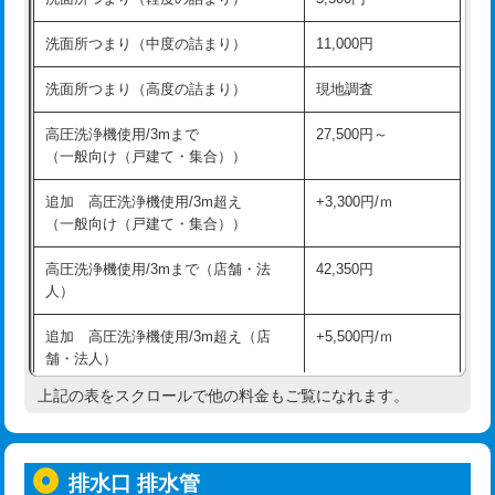
モルタル補修（厚さ10㎝超え）
38,500円
持込商品取付（混合水栓）
16,500円
洗面所つまり（中度の詰まり）
11,000円
洗面台設置
38,500円
持込商品取付（浄水器・分岐水栓）
16,500円
洗面所つまり（高度の詰まり）
現地調査
バスタブ設置
現場見積
給水管工事※（ホール加工)
16,500円
高圧洗浄機使用/3mまで
27,500円～
追加人工
16,500円
（一般向け（戸建て・集合））
給水管工事※（バンド止め)
3,300円
廃棄・処分
現場見積
追加 高圧洗浄機使用/3m超え
+3,300円/ｍ
給水管工事※（支持金具設置)
5,500円
（一般向け（戸建て・集合））
※給水管工事は20mmまでの価格です。
給水管工事※（保温材使用（バンド止
5,500円
高圧洗浄機使用/3mまで（店舗・法
42,350円
め込み）)
人）
給水管工事※（土の掘削・埋め戻し作
11,000円
追加 高圧洗浄機使用/3m超え（店
+5,500円/ｍ
業)
舗・法人）
給水管工事※（塩ビ管（VP・HI）使
33,000円
上記の表をスクロールで他の料金もご覧になれます。
高度高圧洗浄換
現地調査
用/3ｍまで)
トーラー作業
16,500円
給水管工事※（塩ビ管（VP・HI）使
+8,800円
用（追加）/3ｍ超え)
排水口 排水管
トーラー機使用/3mまで
33,000円