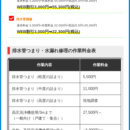
式）)
基本料金 3,300円+作業料金 55,000円+部品代 0円=58,300円
コンクリート斫り（厚さ10㎝超え）
38,500円
WEB割引3,000円➡55,300円(税込)
交換・取付(混合水栓（壁付・デッキ
16,500円+材料費
式・ワンホール）)
モルタル補修（厚さ10㎝まで）
27,500円
排水管補修
基本料金 3,300円+作業料金 22,000円+部品代 0円=25,300円
交換・取付(排水栓・排水トラップ
22,000円+材料費
モルタル補修（厚さ10㎝超え）
38,500円
WEB割引3,000円➡22,300円(税込)
（P/S/ポップアップ））
台所シンク・作業台設置
現場見積
交換・取付（その他部品）
11,000円+材料費
排水管つまり・水漏れ修理の作業料金表
追加人工
16,500円
持込商品取付（単水栓）
13,200円
作業内容
作業料金
廃棄・処分
現場見積
持込商品取付（混合水栓）
16,500円
排水管つまり（軽度の詰まり）
5,500円
※給水管工事は20mmまでの価格です。
持込商品取付（浄水器・分岐水栓）
16,500円
排水管つまり（中度の詰まり）
11,000円
給水管工事※（ホール加工)
16,500円
排水管つまり（高度の詰まり）
現地調査
給水管工事※（バンド止め)
3,300円
高圧洗浄機使用/3mまで
27,500円～
（一般向け（戸建て・集合））
給水管工事※（支持金具設置)
5,500円