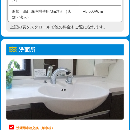
給水管工事※（ホール加工)
16,500円
コンクリート斫り（厚さ10㎝超え）
38,500円
追加 高圧洗浄機使用/3m超え（店
+5,500円/ｍ
給水管工事※（バンド止め)
3,300円
モルタル補修（厚さ10㎝まで）
27,500円
舗・法人）
給水管工事※（支持金具設置)
5,500円
モルタル補修（厚さ10㎝超え）
38,500円
上記の表をスクロールで他の料金もご覧になれます。
高度高圧洗浄換
現地調査
給水管工事※（保温材使用（バンド止
5,500円
洗面台設置
38,500円
トーラー作業
16,500円
め込み）)
洗面所
追加人工
16,500円
トーラー機使用/3mまで
33,000円
給水管工事※（土の掘削・埋め戻し作
11,000円
業)
廃棄・処分
現場見積
追加トーラー機使用/3m超え
+3,300円
給水管工事※（塩ビ管（VP・HI）使
33,000円
※給水管工事は20mmまでの価格です。
カメラ調査
33,000円
用/3ｍまで)
桝清掃
8,800円
給水管工事※（塩ビ管（VP・HI）使
+8,800円
用（追加）/3ｍ超え)
止水・漏水調査・防水処理・清掃・修
11,000円
理・調整・分解・加工など（軽作業）
給水管工事※（ライニング鋼管・銅
44,000円
管・ポリ管・HT管使用/3ｍまで)
止水・漏水調査・防水処理・清掃・修
22,000円
理・調整・分解・加工など（中作業）
給水管工事※（ライニング鋼管・銅
+8,800円
洗濯用水栓交換（単水栓）