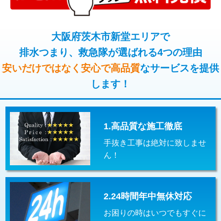
コンクリート斫り（厚さ10㎝超え）
38,500円
桝清掃
8,800円
モルタル補修（厚さ10㎝まで）
27,500円
大阪府茨木市新堂エリアで
止水・漏水調査・防水処理・清掃・修
11,000円
理・調整・分解・加工など（軽作業）
排水つまり、救急隊が選ばれる4つの理由
モルタル補修（厚さ10㎝超え）
38,500円
安いだけではなく安心で高品質
なサービスを提供
止水・漏水調査・防水処理・清掃・修
22,000円
追加人工
16,500円
理・調整・分解・加工など（中作業）
します！
廃棄・処分
現場見積
止水・漏水調査・防水処理・清掃・修
33,000円
理・調整・分解・加工など（重作業）
1.高品質な施工徹底
その他部品の脱着
8,800円～
手抜き工事は絶対に致しませ
交換・取付（タンク）
22,000円+材料費
ん！
交換・取付(単水栓（壁付・デッキ
13,200円+材料費
式）)
2.24時間年中無休対応
交換・取付(混合水栓（壁付・デッキ
16,500円+材料費
式・ワンホール）)
お困りの時はいつでもすぐに