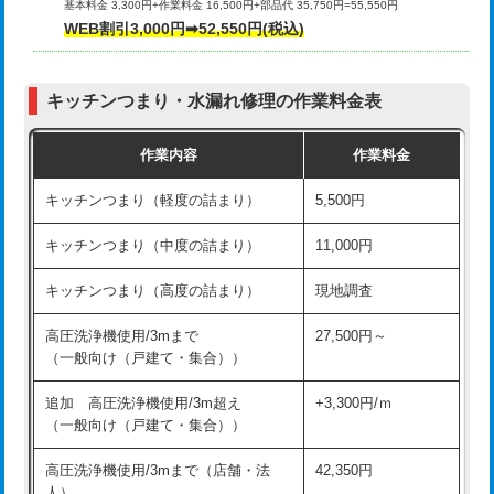
基本料金 3,300円+作業料金 16,500円+部品代 35,750円=55,550円
給水管工事※（ライニング鋼管・銅
44,000円
WEB割引3,000円➡52,550円(税込)
その他部品の脱着
8,800円～
管・ポリ管・HT管使用/3ｍまで)
交換・取付（タンク）
22,000円+材料費
給水管工事※（ライニング鋼管・銅
+8,800円
管・ポリ管・HT管使用/3ｍ超え)
キッチンつまり・水漏れ修理の作業料金表
交換・取付(単水栓（壁付・デッキ
13,200円+材料費
式）)
排水管工事（土の掘削・埋め戻し作
11,000円~
作業内容
作業料金
業）
交換・取付(混合水栓（壁付・デッキ
16,500円+材料費
キッチンつまり（軽度の詰まり）
5,500円
式・ワンホール）)
排水管工事（排水管工事/3ｍまで）
55,000円
キッチンつまり（中度の詰まり）
11,000円
交換・取付(排水栓・排水トラップ
22,000円+材料費
排水管工事（追加 排水管工事/3ｍ超
+11,000円
（P/S/ポップアップ））
え）
キッチンつまり（高度の詰まり）
現地調査
交換・取付（その他部品）
11,000円+材料費
マス交換（土の掘削・埋め戻し作業）
11,000円~
高圧洗浄機使用/3mまで
27,500円～
（一般向け（戸建て・集合））
持込商品取付（単水栓）
13,200円
マス交換（深さ50㎝未満）
55,000円
追加 高圧洗浄機使用/3m超え
+3,300円/ｍ
持込商品取付（混合水栓）
16,500円
マス交換（深さ50㎝以上）
66,000円
（一般向け（戸建て・集合））
持込商品取付（浄水器・分岐水栓）
16,500円
コンクリート斫り（厚さ10㎝まで）
27,500円
高圧洗浄機使用/3mまで（店舗・法
42,350円
人）