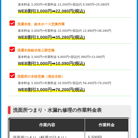
管・ポリ管・HT管使用/3ｍ超え)
基本料金 3,300円+作業料金 13,200円+部品代 8,580円=25,080円
止水・漏水調査・防水処理・清掃・修
33,000円
WEB割引3,000円➡22,080円(税込)
理・調整・分解・加工など（重作業）
排水管工事（土の掘削・埋め戻し作
11,000円~
業）
洗濯水栓、給水ホース交換作業
キッチンタンク脱着
16,500円
基本料金 3,300円+作業料金 22,000円+部品代 12,980円=38,280円
排水管工事（排水管工事/3ｍまで）
55,000円
WEB割引3,000円➡35,280円(税込)
その他部品の脱着
8,800円～
排水管工事（追加 排水管工事/3ｍ超
+11,000円
交換・取付（タンク）
22,000円+材料費
洗濯水栓給水栓上部交換
え）
基本料金 3,300円+作業料金 8,800円+部品代 990円=13,090円
交換・取付(単水栓（壁付・デッキ
13,200円+材料費
WEB割引3,000円➡10,090円(税込)
マス交換（土の掘削・埋め戻し作業）
11,000円~
式）)
洗面所の水栓交換（混合水栓）
マス交換（深さ50㎝未満）
55,000円
交換・取付(混合水栓（壁付・デッキ
16,500円+材料費
基本料金 3,300円+作業料金 16,500円+部品代 59,400円=79,200円
式・ワンホール）)
WEB割引3,000円➡76,200円(税込)
マス交換（深さ50㎝以上）
66,000円
交換・取付(排水栓・排水トラップ
22,000円+材料費
コンクリート斫り（厚さ10㎝まで）
27,500円
（P/S/ポップアップ））
洗面所つまり・水漏れ修理の作業料金表
コンクリート斫り（厚さ10㎝超え）
38,500円
交換・取付（その他部品）
11,000円+材料費
作業内容
作業料金
モルタル補修（厚さ10㎝まで）
27,500円
持込商品取付（単水栓）
13,200円
洗面所つまり（軽度の詰まり）
5,500円