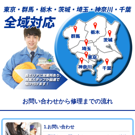
給水管工事※（塩ビ管（VP・HI）使
33,000円
用/3ｍまで)
給水管工事※（塩ビ管（VP・HI）使
+8,800円
用（追加）/3ｍ超え)
給水管工事※（ライニング鋼管・銅
44,000円
管・ポリ管・HT管使用/3ｍまで)
給水管工事※（ライニング鋼管・銅
+8,800円
管・ポリ管・HT管使用/3ｍ超え)
マス交換（土の掘削・埋め戻し作業）
11,000円~
マス交換（深さ50㎝未満）
55,000円
お問い合わせから修理までの流れ
マス交換（深さ50㎝以上）
66,000円
コンクリート斫り（厚さ10㎝まで）
27,500円
1.お問い合わせ
コンクリート斫り（厚さ10㎝超え）
38,500円