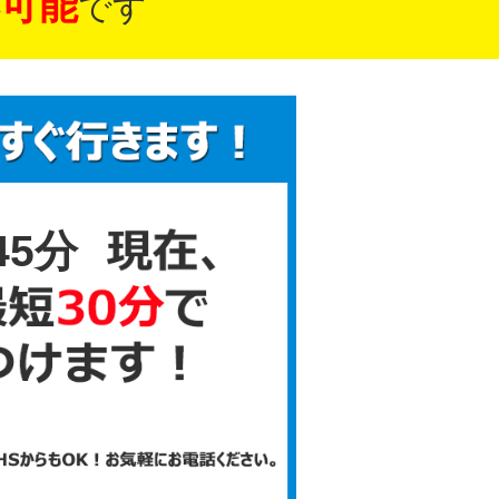
可能
です
45分