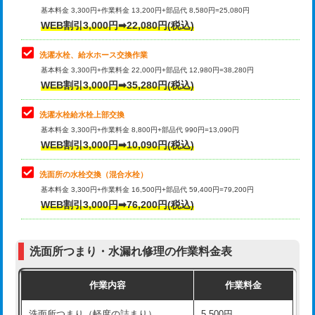
管・ポリ管・HT管使用/3ｍ超え)
基本料金 3,300円+作業料金 13,200円+部品代 8,580円=25,080円
止水・漏水調査・防水処理・清掃・修
33,000円
WEB割引3,000円➡22,080円(税込)
理・調整・分解・加工など（重作業）
排水管工事（土の掘削・埋め戻し作
11,000円~
業）
洗濯水栓、給水ホース交換作業
キッチンタンク脱着
16,500円
基本料金 3,300円+作業料金 22,000円+部品代 12,980円=38,280円
排水管工事（排水管工事/3ｍまで）
55,000円
WEB割引3,000円➡35,280円(税込)
その他部品の脱着
8,800円～
排水管工事（追加 排水管工事/3ｍ超
+11,000円
交換・取付（タンク）
22,000円+材料費
洗濯水栓給水栓上部交換
え）
基本料金 3,300円+作業料金 8,800円+部品代 990円=13,090円
交換・取付(単水栓（壁付・デッキ
13,200円+材料費
WEB割引3,000円➡10,090円(税込)
マス交換（土の掘削・埋め戻し作業）
11,000円~
式）)
洗面所の水栓交換（混合水栓）
マス交換（深さ50㎝未満）
55,000円
交換・取付(混合水栓（壁付・デッキ
16,500円+材料費
基本料金 3,300円+作業料金 16,500円+部品代 59,400円=79,200円
式・ワンホール）)
WEB割引3,000円➡76,200円(税込)
マス交換（深さ50㎝以上）
66,000円
交換・取付(排水栓・排水トラップ
22,000円+材料費
コンクリート斫り（厚さ10㎝まで）
27,500円
（P/S/ポップアップ））
洗面所つまり・水漏れ修理の作業料金表
コンクリート斫り（厚さ10㎝超え）
38,500円
交換・取付（その他部品）
11,000円+材料費
作業内容
作業料金
モルタル補修（厚さ10㎝まで）
27,500円
持込商品取付（単水栓）
13,200円
洗面所つまり（軽度の詰まり）
5,500円