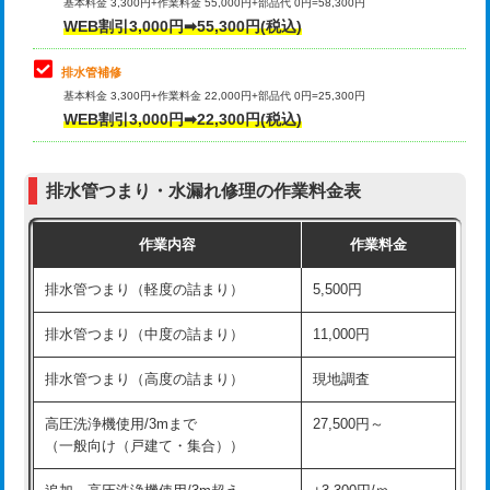
式）)
基本料金 3,300円+作業料金 55,000円+部品代 0円=58,300円
コンクリート斫り（厚さ10㎝超え）
38,500円
WEB割引3,000円➡55,300円(税込)
交換・取付(混合水栓（壁付・デッキ
16,500円+材料費
式・ワンホール）)
モルタル補修（厚さ10㎝まで）
27,500円
排水管補修
基本料金 3,300円+作業料金 22,000円+部品代 0円=25,300円
交換・取付(排水栓・排水トラップ
22,000円+材料費
モルタル補修（厚さ10㎝超え）
38,500円
WEB割引3,000円➡22,300円(税込)
（P/S/ポップアップ））
台所シンク・作業台設置
現場見積
交換・取付（その他部品）
11,000円+材料費
排水管つまり・水漏れ修理の作業料金表
追加人工
16,500円
持込商品取付（単水栓）
13,200円
作業内容
作業料金
廃棄・処分
現場見積
持込商品取付（混合水栓）
16,500円
排水管つまり（軽度の詰まり）
5,500円
※給水管工事は20mmまでの価格です。
持込商品取付（浄水器・分岐水栓）
16,500円
排水管つまり（中度の詰まり）
11,000円
給水管工事※（ホール加工)
16,500円
排水管つまり（高度の詰まり）
現地調査
給水管工事※（バンド止め)
3,300円
高圧洗浄機使用/3mまで
27,500円～
（一般向け（戸建て・集合））
給水管工事※（支持金具設置)
5,500円