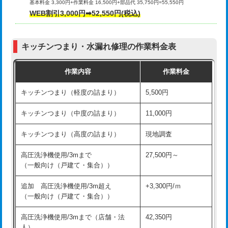
基本料金 3,300円+作業料金 16,500円+部品代 35,750円=55,550円
給水管工事※（ライニング鋼管・銅
44,000円
WEB割引3,000円➡52,550円(税込)
その他部品の脱着
8,800円～
管・ポリ管・HT管使用/3ｍまで)
交換・取付（タンク）
22,000円+材料費
給水管工事※（ライニング鋼管・銅
+8,800円
管・ポリ管・HT管使用/3ｍ超え)
キッチンつまり・水漏れ修理の作業料金表
交換・取付(単水栓（壁付・デッキ
13,200円+材料費
式）)
排水管工事（土の掘削・埋め戻し作
11,000円~
作業内容
作業料金
業）
交換・取付(混合水栓（壁付・デッキ
16,500円+材料費
キッチンつまり（軽度の詰まり）
5,500円
式・ワンホール）)
排水管工事（排水管工事/3ｍまで）
55,000円
キッチンつまり（中度の詰まり）
11,000円
交換・取付(排水栓・排水トラップ
22,000円+材料費
排水管工事（追加 排水管工事/3ｍ超
+11,000円
（P/S/ポップアップ））
え）
キッチンつまり（高度の詰まり）
現地調査
交換・取付（その他部品）
11,000円+材料費
マス交換（土の掘削・埋め戻し作業）
11,000円~
高圧洗浄機使用/3mまで
27,500円～
（一般向け（戸建て・集合））
持込商品取付（単水栓）
13,200円
マス交換（深さ50㎝未満）
55,000円
追加 高圧洗浄機使用/3m超え
+3,300円/ｍ
持込商品取付（混合水栓）
16,500円
マス交換（深さ50㎝以上）
66,000円
（一般向け（戸建て・集合））
持込商品取付（浄水器・分岐水栓）
16,500円
コンクリート斫り（厚さ10㎝まで）
27,500円
高圧洗浄機使用/3mまで（店舗・法
42,350円
人）