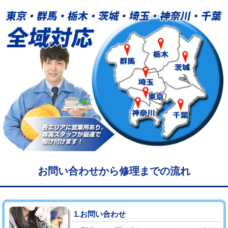
給水管工事※（塩ビ管（VP・HI）使
33,000円
用/3ｍまで)
給水管工事※（塩ビ管（VP・HI）使
+8,800円
用（追加）/3ｍ超え)
給水管工事※（ライニング鋼管・銅
44,000円
管・ポリ管・HT管使用/3ｍまで)
給水管工事※（ライニング鋼管・銅
+8,800円
管・ポリ管・HT管使用/3ｍ超え)
マス交換（土の掘削・埋め戻し作業）
11,000円~
マス交換（深さ50㎝未満）
55,000円
お問い合わせから修理までの流れ
マス交換（深さ50㎝以上）
66,000円
コンクリート斫り（厚さ10㎝まで）
27,500円
1.お問い合わせ
コンクリート斫り（厚さ10㎝超え）
38,500円