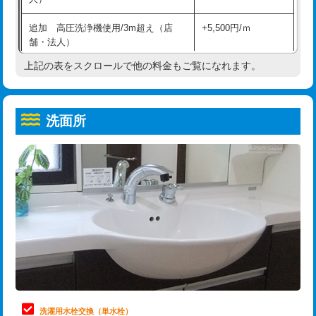
給水管工事※（ホール加工)
16,500円
コンクリート斫り（厚さ10㎝超え）
38,500円
追加 高圧洗浄機使用/3m超え（店
+5,500円/ｍ
給水管工事※（バンド止め)
3,300円
モルタル補修（厚さ10㎝まで）
27,500円
舗・法人）
給水管工事※（支持金具設置)
5,500円
モルタル補修（厚さ10㎝超え）
38,500円
上記の表をスクロールで他の料金もご覧になれます。
高度高圧洗浄換
現地調査
給水管工事※（保温材使用（バンド止
5,500円
洗面台設置
38,500円
トーラー作業
16,500円
め込み）)
洗面所
追加人工
16,500円
トーラー機使用/3mまで
33,000円
給水管工事※（土の掘削・埋め戻し作
11,000円
業)
廃棄・処分
現場見積
追加トーラー機使用/3m超え
+3,300円
給水管工事※（塩ビ管（VP・HI）使
33,000円
※給水管工事は20mmまでの価格です。
カメラ調査
33,000円
用/3ｍまで)
桝清掃
8,800円
給水管工事※（塩ビ管（VP・HI）使
+8,800円
用（追加）/3ｍ超え)
止水・漏水調査・防水処理・清掃・修
11,000円
理・調整・分解・加工など（軽作業）
給水管工事※（ライニング鋼管・銅
44,000円
管・ポリ管・HT管使用/3ｍまで)
止水・漏水調査・防水処理・清掃・修
22,000円
理・調整・分解・加工など（中作業）
給水管工事※（ライニング鋼管・銅
+8,800円
洗濯用水栓交換（単水栓）