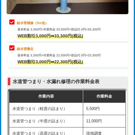
理・調整・分解・加工など（軽作業）
排水管工事（追加 排水管工事/3ｍ超
+11,000円
止水・漏水調査・防水処理・清掃・修
22,000円
え）
理・調整・分解・加工など（中作業）
給水管補修（3ｍ迄）
マス交換（土の掘削・埋め戻し作業）
11,000円~
基本料金 3,300円+作業料金 33,000円+部品代 0円=36,300円
止水・漏水調査・防水処理・清掃・修
33,000円
WEB割引3,000円➡33,300円(税込)
理・調整・分解・加工など（重作業）
マス交換（深さ50㎝未満）
55,000円
給水管撤去
その他部品の脱着
8,800円～
マス交換（深さ50㎝以上）
66,000円
基本料金 3,300円+作業料金 22,000円+部品代 0円=25,300円
WEB割引3,000円➡22,300円(税込)
交換・取付（タンク）
22,000円+材料費
コンクリート斫り（厚さ10㎝まで）
27,500円
交換・取付(単水栓（壁付・デッキ
13,200円+材料費
コンクリート斫り（厚さ10㎝超え）
38,500円
式）)
水道管つまり・水漏れ修理の作業料金表
モルタル補修（厚さ10㎝まで）
27,500円
交換・取付(混合水栓（壁付・デッキ
16,500円+材料費
作業内容
作業料金
式・ワンホール）)
モルタル補修（厚さ10㎝超え）
38,500円
水道管つまり（軽度の詰まり）
5,500円
交換・取付(排水栓・排水トラップ
22,000円+材料費
洗面台設置
38,500円
（P/S/ポップアップ））
水道管つまり（中度の詰まり）
11,000円
化粧台設置
22,000円
交換・取付（その他部品）
11,000円+材料費
水道管つまり（高度の詰まり）
現地調査