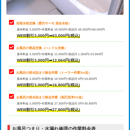
理・調整・分解・加工など（軽作業）
止水・漏水調査・防水処理・清掃・修
22,000円
理・調整・分解・加工など（中作業）
浴室水栓交換（壁付サーモ 混合水栓）
基本料金 3,300円+作業料金 16,500円+部品代 46,200円=66,000円
止水・漏水調査・防水処理・清掃・修
33,000円
WEB割引3,000円➡63,000円(税込)
理・調整・分解・加工など（重作業）
お風呂の部品交換（ハンドル交換）
トイレタンク脱着
16,500円
基本料金 3,300円+作業料金 11,000円+部品代 1,364円=15,664円
WEB割引3,000円➡12,664円(税込)
トイレ便器脱着
16,500円
タンクレストイレ脱着
33,000円
お風呂の排水詰まり除去作業（トーラー作業3ｍ迄）
基本料金 3,300円+作業料金 16,500円+部品代 0円=19,800円
小便器トイレ脱着
現地見積
WEB割引3,000円➡16,800円(税込)
その他部品の脱着
8,800円～
お風呂の排水詰まり除去作業（高圧洗浄3ｍ迄）
基本料金 3,300円+作業料金 27,500円+部品代 0円=30,800円
交換・取付（タンク）
22,000円+材料費
WEB割引3,000円➡27,800円(税込)
交換・取付（便器）
22,000円+材料費
お風呂つまり・水漏れ修理の作業料金表