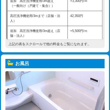
追加 高圧洗浄機使用/3m超え
+3,300円/ｍ
（一般向け（戸建て・集合））
高圧洗浄機使用/3mまで（店舗・法
42,350円
人）
追加 高圧洗浄機使用/3m超え（店
+5,500円/ｍ
舗・法人）
上記の表をスクロールで他の料金もご覧になれます。
高度高圧洗浄換
現地調査
トーラー作業
16,500円
お風呂
トーラー機使用/3mまで
33,000円
追加トーラー機使用/3m超え
+3,300円
カメラ調査
33,000円
桝清掃
8,800円
止水・漏水調査・防水処理・清掃・修
11,000円