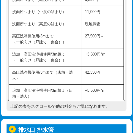
モルタル補修（厚さ10㎝超え）
38,500円
持込商品取付（混合水栓）
16,500円
洗面所つまり（中度の詰まり）
11,000円
洗面台設置
38,500円
持込商品取付（浄水器・分岐水栓）
16,500円
洗面所つまり（高度の詰まり）
現地調査
バスタブ設置
現場見積
給水管工事※（ホール加工)
16,500円
高圧洗浄機使用/3mまで
27,500円～
追加人工
16,500円
（一般向け（戸建て・集合））
給水管工事※（バンド止め)
3,300円
廃棄・処分
現場見積
追加 高圧洗浄機使用/3m超え
+3,300円/ｍ
給水管工事※（支持金具設置)
5,500円
（一般向け（戸建て・集合））
※給水管工事は20mmまでの価格です。
給水管工事※（保温材使用（バンド止
5,500円
高圧洗浄機使用/3mまで（店舗・法
42,350円
め込み）)
人）
給水管工事※（土の掘削・埋め戻し作
11,000円
追加 高圧洗浄機使用/3m超え（店
+5,500円/ｍ
業)
舗・法人）
給水管工事※（塩ビ管（VP・HI）使
33,000円
上記の表をスクロールで他の料金もご覧になれます。
高度高圧洗浄換
現地調査
用/3ｍまで)
トーラー作業
16,500円
給水管工事※（塩ビ管（VP・HI）使
+8,800円
用（追加）/3ｍ超え)
排水口 排水管
トーラー機使用/3mまで
33,000円