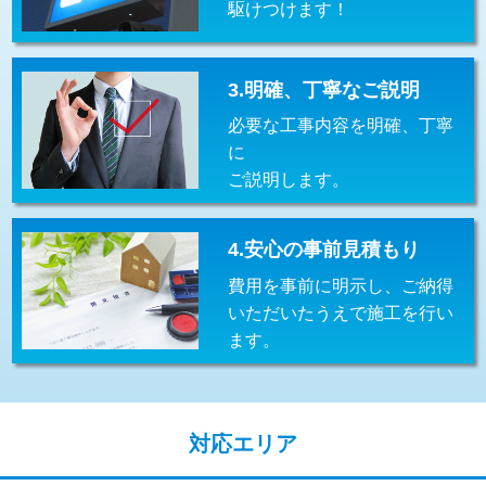
駆けつけます！
交換・取付(排水栓・排水トラップ
22,000円+材料費
（P/S/ポップアップ））
交換・取付（その他部品）
11,000円+材料費
3.明確、丁寧なご説明
必要な工事内容を明確、丁寧
持込商品取付（単水栓）
13,200円
に
持込商品取付（混合水栓）
16,500円
ご説明します。
持込商品取付（浄水器・分岐水栓）
16,500円
4.安心の事前見積もり
給水管工事※（ホール加工)
16,500円
費用を事前に明示し、ご納得
給水管工事※（バンド止め)
3,300円
いただいたうえで施工を行い
ます。
給水管工事※（支持金具設置)
5,500円
給水管工事※（保温材使用（バンド止
5,500円
め込み）)
対応エリア
給水管工事※（土の掘削・埋め戻し作
11,000円
業)