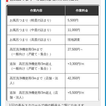
交換・取付（普通便座）
11,000円+材料費
作業内容
作業料金
交換・取付（温水洗浄便座）
16,500円+材料費
お風呂つまり（軽度の詰まり）
5,500円
交換・取付(単水栓（壁付・デッキ
13,200円+材料費
式）)
お風呂つまり（中度の詰まり）
11,000円
交換・取付(混合水栓（壁付・デッキ
16,500円+材料費
お風呂つまり（高度の詰まり）
現地調査
式・ワンホール）)
高圧洗浄機使用/3mまで
27,500円～
交換・取付(排水栓・排水トラップ
22,000円+材料費
（一般向け（戸建て・集合））
（P/S/ポップアップ））
追加 高圧洗浄機使用/3m超え
+3,300円/ｍ
交換・取付（その他部品）
11,000円+材料費
（一般向け（戸建て・集合））
持込商品取付（単水栓）
13,200円
高圧洗浄機使用/3mまで（店舗・法
42,350円
人）
持込商品取付（混合水栓）
16,500円
追加 高圧洗浄機使用/3m超え（店
+5,500円/ｍ
持込商品取付（浄水器・分岐水栓）
16,500円
舗・法人）
持込商品取付（温水洗浄便座）
22,000円
上記の表をスクロールで他の料金もご覧になれます。