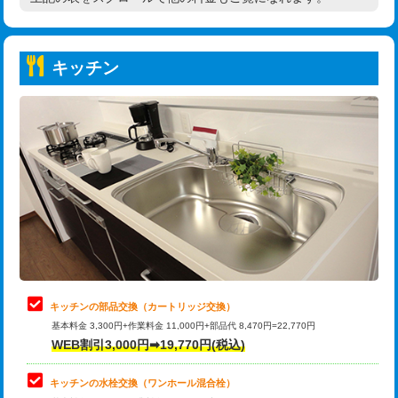
高度高圧洗浄換
現地調査
持込商品取付（普通便座⇔温水洗浄便
22,000円
トーラー作業
16,500円
座）
キッチン
トーラー機使用/3mまで
33,000円
給水管工事※（ホール加工)
16,500円
追加トーラー機使用/3m超え
+3,300円
給水管工事※（バンド止め)
3,300円
カメラ調査
33,000円
給水管工事※（支持金具設置)
5,500円
桝清掃
8,800円
給水管工事※（保温材使用（バンド止
5,500円
め込み）)
止水・漏水調査・防水処理・清掃・修
11,000円
理・調整・分解・加工など（軽作業）
給水管工事※（土の掘削・埋め戻し作
11,000円
業)
止水・漏水調査・防水処理・清掃・修
22,000円
理・調整・分解・加工など（中作業）
給水管工事※（塩ビ管（VP・HI）使
33,000円
キッチンの部品交換（カートリッジ交換）
用/3ｍまで)
基本料金 3,300円+作業料金 11,000円+部品代 8,470円=22,770円
止水・漏水調査・防水処理・清掃・修
33,000円
WEB割引3,000円➡19,770円(税込)
理・調整・分解・加工など（重作業）
給水管工事※（塩ビ管（VP・HI）使
+8,800円
用（追加）/3ｍ超え)
キッチンの水栓交換（ワンホール混合栓）
お風呂タンク脱着
16,500円