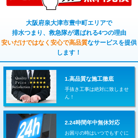
コンクリート斫り（厚さ10㎝超え）
38,500円
桝清掃
8,800円
モルタル補修（厚さ10㎝まで）
27,500円
大阪府泉大津市豊中町エリアで
止水・漏水調査・防水処理・清掃・修
11,000円
理・調整・分解・加工など（軽作業）
排水つまり、救急隊が選ばれる4つの理由
モルタル補修（厚さ10㎝超え）
38,500円
安いだけではなく安心で高品質
なサービスを提供
止水・漏水調査・防水処理・清掃・修
22,000円
追加人工
16,500円
理・調整・分解・加工など（中作業）
します！
廃棄・処分
現場見積
止水・漏水調査・防水処理・清掃・修
33,000円
理・調整・分解・加工など（重作業）
1.高品質な施工徹底
その他部品の脱着
8,800円～
手抜き工事は絶対に致しませ
交換・取付（タンク）
22,000円+材料費
ん！
交換・取付(単水栓（壁付・デッキ
13,200円+材料費
式）)
2.24時間年中無休対応
交換・取付(混合水栓（壁付・デッキ
16,500円+材料費
式・ワンホール）)
お困りの時はいつでもすぐに