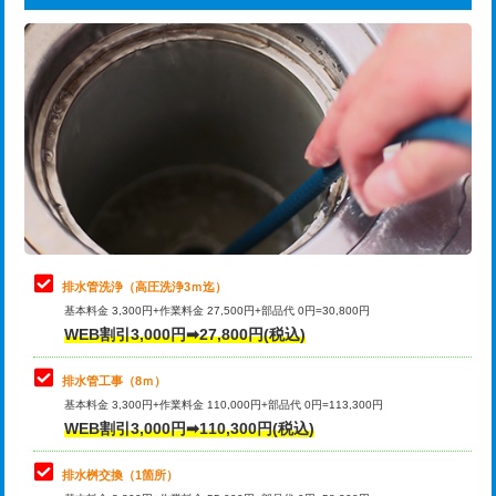
給水管工事※（ライニング鋼管・銅
44,000円
追加トーラー機使用/3m超え
+3,300円
管・ポリ管・HT管使用/3ｍまで)
カメラ調査
33,000円
給水管工事※（ライニング鋼管・銅
+8,800円
管・ポリ管・HT管使用/3ｍ超え)
桝清掃
8,800円
排水管工事（土の掘削・埋め戻し作
11,000円~
止水・漏水調査・防水処理・清掃・修
11,000円
業）
理・調整・分解・加工など（軽作業）
排水管工事（排水管工事/3ｍまで）
55,000円
止水・漏水調査・防水処理・清掃・修
22,000円
理・調整・分解・加工など（中作業）
排水管工事（追加 排水管工事/3ｍ超
+11,000円
排水管洗浄（高圧洗浄3ｍ迄）
え）
基本料金 3,300円+作業料金 27,500円+部品代 0円=30,800円
止水・漏水調査・防水処理・清掃・修
33,000円
WEB割引3,000円➡27,800円(税込)
理・調整・分解・加工など（重作業）
マス交換（土の掘削・埋め戻し作業）
11,000円~
排水管工事（8ｍ）
その他部品の脱着
8,800円～
マス交換（深さ50㎝未満）
55,000円
基本料金 3,300円+作業料金 110,000円+部品代 0円=113,300円
WEB割引3,000円➡110,300円(税込)
交換・取付（タンク）
22,000円+材料費
マス交換（深さ50㎝以上）
66,000円
交換・取付(単水栓（壁付・デッキ
13,200円+材料費
コンクリート斫り（厚さ10㎝まで）
27,500円
排水桝交換（1箇所）