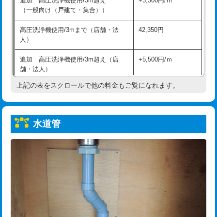
追加 高圧洗浄機使用/3m超え
+3,300円/ｍ
給水管工事※（保温材使用（バンド止
5,500円
（一般向け（戸建て・集合））
め込み）)
高圧洗浄機使用/3mまで（店舗・法
42,350円
給水管工事※（土の掘削・埋め戻し作
11,000円
人）
業)
追加 高圧洗浄機使用/3m超え（店
+5,500円/ｍ
給水管工事※（塩ビ管（VP・HI）使
33,000円
舗・法人）
用/3ｍまで)
上記の表をスクロールで他の料金もご覧になれます。
高度高圧洗浄換
現地調査
給水管工事※（塩ビ管（VP・HI）使
+8,800円
用（追加）/3ｍ超え)
トーラー作業
16,500円
給水管工事※（ライニング鋼管・銅
44,000円
水道管
トーラー機使用/3mまで
33,000円
管・ポリ管・HT管使用/3ｍまで)
追加トーラー機使用/3m超え
+3,300円
給水管工事※（ライニング鋼管・銅
+8,800円
管・ポリ管・HT管使用/3ｍ超え)
カメラ調査
33,000円
排水管工事（土の掘削・埋め戻し作
11,000円~
桝清掃
8,800円
業）
止水・漏水調査・防水処理・清掃・修
11,000円
排水管工事（排水管工事/3ｍまで）
55,000円