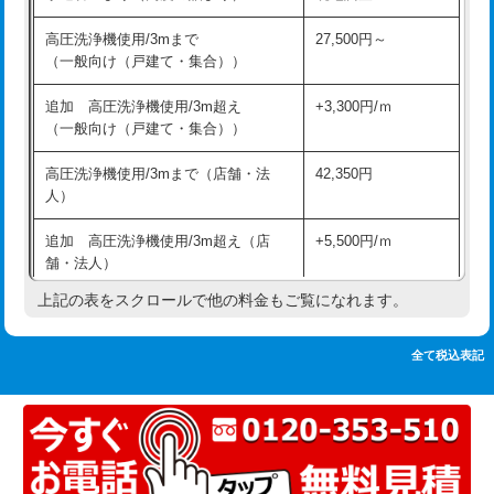
追加人工
16,500円
持込商品取付（単水栓）
13,200円
高圧洗浄機使用/3mまで
27,500円～
廃棄・処分
現場見積
（一般向け（戸建て・集合））
持込商品取付（混合水栓）
16,500円
※給水管工事は20mmまでの価格です。
追加 高圧洗浄機使用/3m超え
+3,300円/ｍ
持込商品取付（浄水器・分岐水栓）
16,500円
（一般向け（戸建て・集合））
排水管工事（土の掘削・埋め戻し作
11,000円~
高圧洗浄機使用/3mまで（店舗・法
42,350円
業）
人）
排水管工事（排水管工事/3ｍまで）
55,000円
追加 高圧洗浄機使用/3m超え（店
+5,500円/ｍ
舗・法人）
排水管工事（追加 排水管工事/3ｍ超
+11,000円
え）
上記の表をスクロールで他の料金もご覧になれます。
高度高圧洗浄換
現地調査
マス交換（土の掘削・埋め戻し作業）
11,000円~
トーラー作業
16,500円
全て税込表記
マス交換（深さ50㎝未満）
55,000円
トーラー機使用/3mまで
33,000円
マス交換（深さ50㎝以上）
66,000円
追加トーラー機使用/3m超え
+3,300円
コンクリート斫り（厚さ10㎝まで）
27,500円
カメラ調査
33,000円