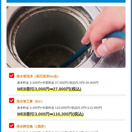
給水管工事※（ライニング鋼管・銅
44,000円
追加トーラー機使用/3m超え
+3,300円
管・ポリ管・HT管使用/3ｍまで)
カメラ調査
33,000円
給水管工事※（ライニング鋼管・銅
+8,800円
管・ポリ管・HT管使用/3ｍ超え)
桝清掃
8,800円
排水管工事（土の掘削・埋め戻し作
11,000円~
止水・漏水調査・防水処理・清掃・修
11,000円
業）
理・調整・分解・加工など（軽作業）
排水管工事（排水管工事/3ｍまで）
55,000円
止水・漏水調査・防水処理・清掃・修
22,000円
理・調整・分解・加工など（中作業）
排水管工事（追加 排水管工事/3ｍ超
+11,000円
排水管洗浄（高圧洗浄3ｍ迄）
え）
基本料金 3,300円+作業料金 27,500円+部品代 0円=30,800円
止水・漏水調査・防水処理・清掃・修
33,000円
WEB割引3,000円➡27,800円(税込)
理・調整・分解・加工など（重作業）
マス交換（土の掘削・埋め戻し作業）
11,000円~
排水管工事（8ｍ）
その他部品の脱着
8,800円～
マス交換（深さ50㎝未満）
55,000円
基本料金 3,300円+作業料金 110,000円+部品代 0円=113,300円
WEB割引3,000円➡110,300円(税込)
交換・取付（タンク）
22,000円+材料費
マス交換（深さ50㎝以上）
66,000円
交換・取付(単水栓（壁付・デッキ
13,200円+材料費
コンクリート斫り（厚さ10㎝まで）
27,500円
排水桝交換（1箇所）