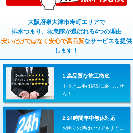
コンクリート斫り（厚さ10㎝超え）
38,500円
桝清掃
8,800円
モルタル補修（厚さ10㎝まで）
27,500円
大阪府泉大津市寿町エリアで
止水・漏水調査・防水処理・清掃・修
11,000円
理・調整・分解・加工など（軽作業）
排水つまり、救急隊が選ばれる4つの理由
モルタル補修（厚さ10㎝超え）
38,500円
安いだけではなく安心で高品質
なサービスを提供
止水・漏水調査・防水処理・清掃・修
22,000円
追加人工
16,500円
理・調整・分解・加工など（中作業）
します！
廃棄・処分
現場見積
止水・漏水調査・防水処理・清掃・修
33,000円
理・調整・分解・加工など（重作業）
1.高品質な施工徹底
その他部品の脱着
8,800円～
手抜き工事は絶対に致しませ
交換・取付（タンク）
22,000円+材料費
ん！
交換・取付(単水栓（壁付・デッキ
13,200円+材料費
式）)
2.24時間年中無休対応
交換・取付(混合水栓（壁付・デッキ
16,500円+材料費
式・ワンホール）)
お困りの時はいつでもすぐに