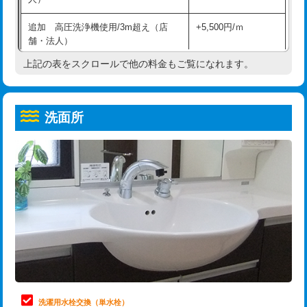
給水管工事※（ホール加工)
16,500円
コンクリート斫り（厚さ10㎝超え）
38,500円
追加 高圧洗浄機使用/3m超え（店
+5,500円/ｍ
給水管工事※（バンド止め)
3,300円
モルタル補修（厚さ10㎝まで）
27,500円
舗・法人）
給水管工事※（支持金具設置)
5,500円
モルタル補修（厚さ10㎝超え）
38,500円
上記の表をスクロールで他の料金もご覧になれます。
高度高圧洗浄換
現地調査
給水管工事※（保温材使用（バンド止
5,500円
洗面台設置
38,500円
トーラー作業
16,500円
め込み）)
洗面所
追加人工
16,500円
トーラー機使用/3mまで
33,000円
給水管工事※（土の掘削・埋め戻し作
11,000円
業)
廃棄・処分
現場見積
追加トーラー機使用/3m超え
+3,300円
給水管工事※（塩ビ管（VP・HI）使
33,000円
※給水管工事は20mmまでの価格です。
カメラ調査
33,000円
用/3ｍまで)
桝清掃
8,800円
給水管工事※（塩ビ管（VP・HI）使
+8,800円
用（追加）/3ｍ超え)
止水・漏水調査・防水処理・清掃・修
11,000円
理・調整・分解・加工など（軽作業）
給水管工事※（ライニング鋼管・銅
44,000円
管・ポリ管・HT管使用/3ｍまで)
止水・漏水調査・防水処理・清掃・修
22,000円
理・調整・分解・加工など（中作業）
給水管工事※（ライニング鋼管・銅
+8,800円
洗濯用水栓交換（単水栓）