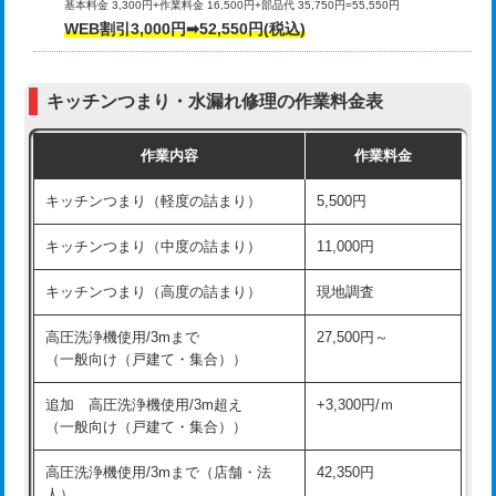
基本料金 3,300円+作業料金 16,500円+部品代 35,750円=55,550円
給水管工事※（ライニング鋼管・銅
44,000円
WEB割引3,000円➡52,550円(税込)
その他部品の脱着
8,800円～
管・ポリ管・HT管使用/3ｍまで)
交換・取付（タンク）
22,000円+材料費
給水管工事※（ライニング鋼管・銅
+8,800円
管・ポリ管・HT管使用/3ｍ超え)
キッチンつまり・水漏れ修理の作業料金表
交換・取付(単水栓（壁付・デッキ
13,200円+材料費
式）)
排水管工事（土の掘削・埋め戻し作
11,000円~
作業内容
作業料金
業）
交換・取付(混合水栓（壁付・デッキ
16,500円+材料費
キッチンつまり（軽度の詰まり）
5,500円
式・ワンホール）)
排水管工事（排水管工事/3ｍまで）
55,000円
キッチンつまり（中度の詰まり）
11,000円
交換・取付(排水栓・排水トラップ
22,000円+材料費
排水管工事（追加 排水管工事/3ｍ超
+11,000円
（P/S/ポップアップ））
え）
キッチンつまり（高度の詰まり）
現地調査
交換・取付（その他部品）
11,000円+材料費
マス交換（土の掘削・埋め戻し作業）
11,000円~
高圧洗浄機使用/3mまで
27,500円～
（一般向け（戸建て・集合））
持込商品取付（単水栓）
13,200円
マス交換（深さ50㎝未満）
55,000円
追加 高圧洗浄機使用/3m超え
+3,300円/ｍ
持込商品取付（混合水栓）
16,500円
マス交換（深さ50㎝以上）
66,000円
（一般向け（戸建て・集合））
持込商品取付（浄水器・分岐水栓）
16,500円
コンクリート斫り（厚さ10㎝まで）
27,500円
高圧洗浄機使用/3mまで（店舗・法
42,350円
人）