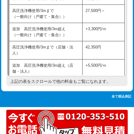
追加人工
16,500円
持込商品取付（単水栓）
13,200円
高圧洗浄機使用/3mまで
27,500円～
廃棄・処分
現場見積
（一般向け（戸建て・集合））
持込商品取付（混合水栓）
16,500円
※給水管工事は20mmまでの価格です。
追加 高圧洗浄機使用/3m超え
+3,300円/ｍ
持込商品取付（浄水器・分岐水栓）
16,500円
（一般向け（戸建て・集合））
排水管工事（土の掘削・埋め戻し作
11,000円~
高圧洗浄機使用/3mまで（店舗・法
42,350円
業）
人）
排水管工事（排水管工事/3ｍまで）
55,000円
追加 高圧洗浄機使用/3m超え（店
+5,500円/ｍ
舗・法人）
排水管工事（追加 排水管工事/3ｍ超
+11,000円
え）
上記の表をスクロールで他の料金もご覧になれます。
高度高圧洗浄換
現地調査
マス交換（土の掘削・埋め戻し作業）
11,000円~
トーラー作業
16,500円
全て税込表記
マス交換（深さ50㎝未満）
55,000円
トーラー機使用/3mまで
33,000円
マス交換（深さ50㎝以上）
66,000円
追加トーラー機使用/3m超え
+3,300円
コンクリート斫り（厚さ10㎝まで）
27,500円
カメラ調査
33,000円