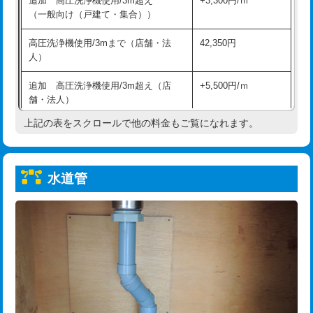
追加 高圧洗浄機使用/3m超え
+3,300円/ｍ
給水管工事※（保温材使用（バンド止
5,500円
（一般向け（戸建て・集合））
め込み）)
高圧洗浄機使用/3mまで（店舗・法
42,350円
給水管工事※（土の掘削・埋め戻し作
11,000円
人）
業)
追加 高圧洗浄機使用/3m超え（店
+5,500円/ｍ
給水管工事※（塩ビ管（VP・HI）使
33,000円
舗・法人）
用/3ｍまで)
上記の表をスクロールで他の料金もご覧になれます。
高度高圧洗浄換
現地調査
給水管工事※（塩ビ管（VP・HI）使
+8,800円
用（追加）/3ｍ超え)
トーラー作業
16,500円
給水管工事※（ライニング鋼管・銅
44,000円
水道管
トーラー機使用/3mまで
33,000円
管・ポリ管・HT管使用/3ｍまで)
追加トーラー機使用/3m超え
+3,300円
給水管工事※（ライニング鋼管・銅
+8,800円
管・ポリ管・HT管使用/3ｍ超え)
カメラ調査
33,000円
排水管工事（土の掘削・埋め戻し作
11,000円~
桝清掃
8,800円
業）
止水・漏水調査・防水処理・清掃・修
11,000円
排水管工事（排水管工事/3ｍまで）
55,000円