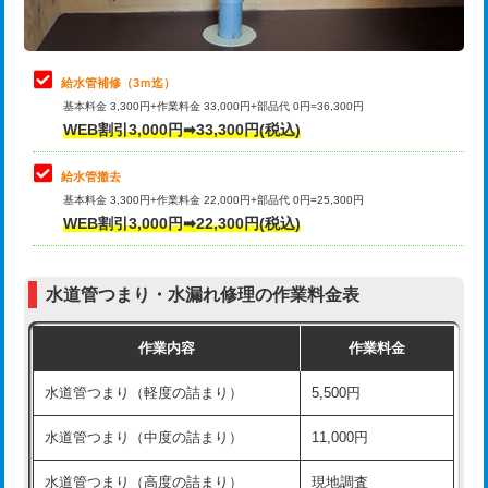
理・調整・分解・加工など（軽作業）
排水管工事（追加 排水管工事/3ｍ超
+11,000円
止水・漏水調査・防水処理・清掃・修
22,000円
え）
理・調整・分解・加工など（中作業）
給水管補修（3ｍ迄）
マス交換（土の掘削・埋め戻し作業）
11,000円~
基本料金 3,300円+作業料金 33,000円+部品代 0円=36,300円
止水・漏水調査・防水処理・清掃・修
33,000円
WEB割引3,000円➡33,300円(税込)
理・調整・分解・加工など（重作業）
マス交換（深さ50㎝未満）
55,000円
給水管撤去
その他部品の脱着
8,800円～
マス交換（深さ50㎝以上）
66,000円
基本料金 3,300円+作業料金 22,000円+部品代 0円=25,300円
WEB割引3,000円➡22,300円(税込)
交換・取付（タンク）
22,000円+材料費
コンクリート斫り（厚さ10㎝まで）
27,500円
交換・取付(単水栓（壁付・デッキ
13,200円+材料費
コンクリート斫り（厚さ10㎝超え）
38,500円
式）)
水道管つまり・水漏れ修理の作業料金表
モルタル補修（厚さ10㎝まで）
27,500円
交換・取付(混合水栓（壁付・デッキ
16,500円+材料費
作業内容
作業料金
式・ワンホール）)
モルタル補修（厚さ10㎝超え）
38,500円
水道管つまり（軽度の詰まり）
5,500円
交換・取付(排水栓・排水トラップ
22,000円+材料費
洗面台設置
38,500円
（P/S/ポップアップ））
水道管つまり（中度の詰まり）
11,000円
化粧台設置
22,000円
交換・取付（その他部品）
11,000円+材料費
水道管つまり（高度の詰まり）
現地調査