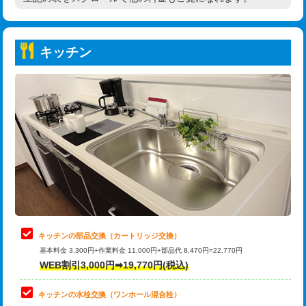
高度高圧洗浄換
現地調査
持込商品取付（普通便座⇔温水洗浄便
22,000円
トーラー作業
16,500円
座）
キッチン
トーラー機使用/3mまで
33,000円
給水管工事※（ホール加工)
16,500円
追加トーラー機使用/3m超え
+3,300円
給水管工事※（バンド止め)
3,300円
カメラ調査
33,000円
給水管工事※（支持金具設置)
5,500円
桝清掃
8,800円
給水管工事※（保温材使用（バンド止
5,500円
め込み）)
止水・漏水調査・防水処理・清掃・修
11,000円
理・調整・分解・加工など（軽作業）
給水管工事※（土の掘削・埋め戻し作
11,000円
業)
止水・漏水調査・防水処理・清掃・修
22,000円
理・調整・分解・加工など（中作業）
給水管工事※（塩ビ管（VP・HI）使
33,000円
キッチンの部品交換（カートリッジ交換）
用/3ｍまで)
基本料金 3,300円+作業料金 11,000円+部品代 8,470円=22,770円
止水・漏水調査・防水処理・清掃・修
33,000円
WEB割引3,000円➡19,770円(税込)
理・調整・分解・加工など（重作業）
給水管工事※（塩ビ管（VP・HI）使
+8,800円
用（追加）/3ｍ超え)
キッチンの水栓交換（ワンホール混合栓）
お風呂タンク脱着
16,500円