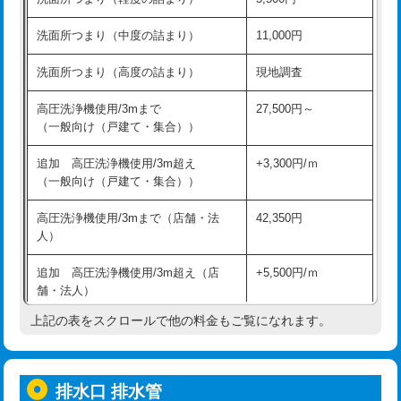
モルタル補修（厚さ10㎝超え）
38,500円
持込商品取付（混合水栓）
16,500円
洗面所つまり（中度の詰まり）
11,000円
洗面台設置
38,500円
持込商品取付（浄水器・分岐水栓）
16,500円
洗面所つまり（高度の詰まり）
現地調査
バスタブ設置
現場見積
給水管工事※（ホール加工)
16,500円
高圧洗浄機使用/3mまで
27,500円～
追加人工
16,500円
（一般向け（戸建て・集合））
給水管工事※（バンド止め)
3,300円
廃棄・処分
現場見積
追加 高圧洗浄機使用/3m超え
+3,300円/ｍ
給水管工事※（支持金具設置)
5,500円
（一般向け（戸建て・集合））
※給水管工事は20mmまでの価格です。
給水管工事※（保温材使用（バンド止
5,500円
高圧洗浄機使用/3mまで（店舗・法
42,350円
め込み）)
人）
給水管工事※（土の掘削・埋め戻し作
11,000円
追加 高圧洗浄機使用/3m超え（店
+5,500円/ｍ
業)
舗・法人）
給水管工事※（塩ビ管（VP・HI）使
33,000円
上記の表をスクロールで他の料金もご覧になれます。
高度高圧洗浄換
現地調査
用/3ｍまで)
トーラー作業
16,500円
給水管工事※（塩ビ管（VP・HI）使
+8,800円
用（追加）/3ｍ超え)
排水口 排水管
トーラー機使用/3mまで
33,000円