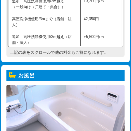
追加 高圧洗浄機使用/3m超え
+3,300円/ｍ
（一般向け（戸建て・集合））
高圧洗浄機使用/3mまで（店舗・法
42,350円
人）
追加 高圧洗浄機使用/3m超え（店
+5,500円/ｍ
舗・法人）
上記の表をスクロールで他の料金もご覧になれます。
高度高圧洗浄換
現地調査
トーラー作業
16,500円
お風呂
トーラー機使用/3mまで
33,000円
追加トーラー機使用/3m超え
+3,300円
カメラ調査
33,000円
桝清掃
8,800円
止水・漏水調査・防水処理・清掃・修
11,000円