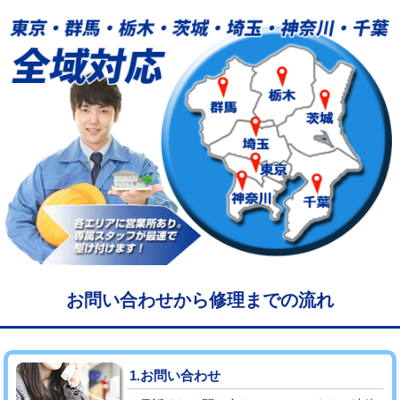
給水管工事※（塩ビ管（VP・HI）使
33,000円
用/3ｍまで)
給水管工事※（塩ビ管（VP・HI）使
+8,800円
用（追加）/3ｍ超え)
給水管工事※（ライニング鋼管・銅
44,000円
管・ポリ管・HT管使用/3ｍまで)
給水管工事※（ライニング鋼管・銅
+8,800円
管・ポリ管・HT管使用/3ｍ超え)
マス交換（土の掘削・埋め戻し作業）
11,000円~
マス交換（深さ50㎝未満）
55,000円
お問い合わせから修理までの流れ
マス交換（深さ50㎝以上）
66,000円
コンクリート斫り（厚さ10㎝まで）
27,500円
1.お問い合わせ
コンクリート斫り（厚さ10㎝超え）
38,500円