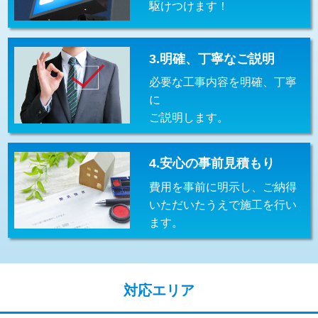
駆けつけます！
交換・取付(排水栓・排水トラップ
22,000円+材料費
（P/S/ポップアップ））
交換・取付（その他部品）
11,000円+材料費
3.明確、丁寧なご説明
必要な工事内容を明確、丁寧
持込商品取付（単水栓）
13,200円
に
持込商品取付（混合水栓）
16,500円
ご説明します。
持込商品取付（浄水器・分岐水栓）
16,500円
4.安心の事前見積もり
給水管工事※（ホール加工)
16,500円
費用を事前に明示し、ご納得
給水管工事※（バンド止め)
3,300円
いただいたうえで施工を行い
ます。
給水管工事※（支持金具設置)
5,500円
給水管工事※（保温材使用（バンド止
5,500円
め込み）)
対応エリア
給水管工事※（土の掘削・埋め戻し作
11,000円
業)