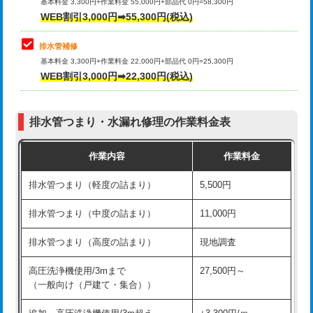
式）)
基本料金 3,300円+作業料金 55,000円+部品代 0円=58,300円
コンクリート斫り（厚さ10㎝超え）
38,500円
WEB割引3,000円➡55,300円(税込)
交換・取付(混合水栓（壁付・デッキ
16,500円+材料費
式・ワンホール）)
モルタル補修（厚さ10㎝まで）
27,500円
排水管補修
基本料金 3,300円+作業料金 22,000円+部品代 0円=25,300円
交換・取付(排水栓・排水トラップ
22,000円+材料費
モルタル補修（厚さ10㎝超え）
38,500円
WEB割引3,000円➡22,300円(税込)
（P/S/ポップアップ））
台所シンク・作業台設置
現場見積
交換・取付（その他部品）
11,000円+材料費
排水管つまり・水漏れ修理の作業料金表
追加人工
16,500円
持込商品取付（単水栓）
13,200円
作業内容
作業料金
廃棄・処分
現場見積
持込商品取付（混合水栓）
16,500円
排水管つまり（軽度の詰まり）
5,500円
※給水管工事は20mmまでの価格です。
持込商品取付（浄水器・分岐水栓）
16,500円
排水管つまり（中度の詰まり）
11,000円
給水管工事※（ホール加工)
16,500円
排水管つまり（高度の詰まり）
現地調査
給水管工事※（バンド止め)
3,300円
高圧洗浄機使用/3mまで
27,500円～
（一般向け（戸建て・集合））
給水管工事※（支持金具設置)
5,500円