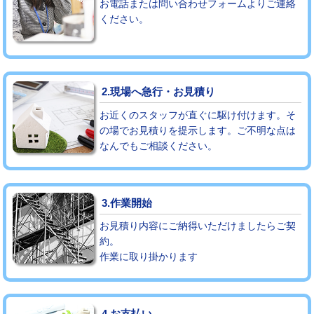
お電話または問い合わせフォームよりご連絡
ください。
モルタル補修（厚さ10㎝まで）
27,500円
モルタル補修（厚さ10㎝超え）
38,500円
追加人工
16,500円
2.現場へ急行・お見積り
廃棄・処分
現場見積
お近くのスタッフが直ぐに駆け付けます。そ
の場でお見積りを提示します。ご不明な点は
なんでもご相談ください。
※給水管工事は20mmまでの価格です。
3.作業開始
お見積り内容にご納得いただけましたらご契
約。
作業に取り掛かります
4.お支払い