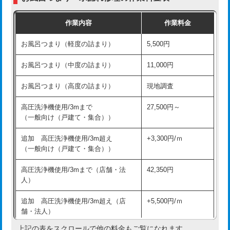
交換・取付（普通便座）
11,000円+材料費
作業内容
作業料金
交換・取付（温水洗浄便座）
16,500円+材料費
お風呂つまり（軽度の詰まり）
5,500円
交換・取付(単水栓（壁付・デッキ
13,200円+材料費
式）)
お風呂つまり（中度の詰まり）
11,000円
交換・取付(混合水栓（壁付・デッキ
16,500円+材料費
お風呂つまり（高度の詰まり）
現地調査
式・ワンホール）)
高圧洗浄機使用/3mまで
27,500円～
交換・取付(排水栓・排水トラップ
22,000円+材料費
（一般向け（戸建て・集合））
（P/S/ポップアップ））
追加 高圧洗浄機使用/3m超え
+3,300円/ｍ
交換・取付（その他部品）
11,000円+材料費
（一般向け（戸建て・集合））
持込商品取付（単水栓）
13,200円
高圧洗浄機使用/3mまで（店舗・法
42,350円
人）
持込商品取付（混合水栓）
16,500円
追加 高圧洗浄機使用/3m超え（店
+5,500円/ｍ
持込商品取付（浄水器・分岐水栓）
16,500円
舗・法人）
持込商品取付（温水洗浄便座）
22,000円
上記の表をスクロールで他の料金もご覧になれます。