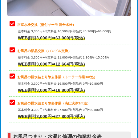
理・調整・分解・加工など（軽作業）
止水・漏水調査・防水処理・清掃・修
22,000円
理・調整・分解・加工など（中作業）
浴室水栓交換（壁付サーモ 混合水栓）
基本料金 3,300円+作業料金 16,500円+部品代 46,200円=66,000円
止水・漏水調査・防水処理・清掃・修
33,000円
WEB割引3,000円➡63,000円(税込)
理・調整・分解・加工など（重作業）
お風呂の部品交換（ハンドル交換）
トイレタンク脱着
16,500円
基本料金 3,300円+作業料金 11,000円+部品代 1,364円=15,664円
WEB割引3,000円➡12,664円(税込)
トイレ便器脱着
16,500円
タンクレストイレ脱着
33,000円
お風呂の排水詰まり除去作業（トーラー作業3ｍ迄）
基本料金 3,300円+作業料金 16,500円+部品代 0円=19,800円
小便器トイレ脱着
現地見積
WEB割引3,000円➡16,800円(税込)
その他部品の脱着
8,800円～
お風呂の排水詰まり除去作業（高圧洗浄3ｍ迄）
基本料金 3,300円+作業料金 27,500円+部品代 0円=30,800円
交換・取付（タンク）
22,000円+材料費
WEB割引3,000円➡27,800円(税込)
交換・取付（便器）
22,000円+材料費
お風呂つまり・水漏れ修理の作業料金表