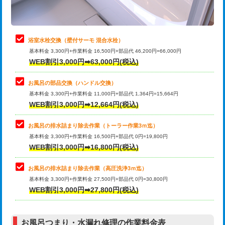
理・調整・分解・加工など（軽作業）
止水・漏水調査・防水処理・清掃・修
22,000円
理・調整・分解・加工など（中作業）
浴室水栓交換（壁付サーモ 混合水栓）
基本料金 3,300円+作業料金 16,500円+部品代 46,200円=66,000円
止水・漏水調査・防水処理・清掃・修
33,000円
WEB割引3,000円➡63,000円(税込)
理・調整・分解・加工など（重作業）
お風呂の部品交換（ハンドル交換）
トイレタンク脱着
16,500円
基本料金 3,300円+作業料金 11,000円+部品代 1,364円=15,664円
WEB割引3,000円➡12,664円(税込)
トイレ便器脱着
16,500円
タンクレストイレ脱着
33,000円
お風呂の排水詰まり除去作業（トーラー作業3ｍ迄）
基本料金 3,300円+作業料金 16,500円+部品代 0円=19,800円
小便器トイレ脱着
現地見積
WEB割引3,000円➡16,800円(税込)
その他部品の脱着
8,800円～
お風呂の排水詰まり除去作業（高圧洗浄3ｍ迄）
基本料金 3,300円+作業料金 27,500円+部品代 0円=30,800円
交換・取付（タンク）
22,000円+材料費
WEB割引3,000円➡27,800円(税込)
交換・取付（便器）
22,000円+材料費
お風呂つまり・水漏れ修理の作業料金表