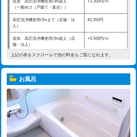
追加 高圧洗浄機使用/3m超え
+3,300円/ｍ
（一般向け（戸建て・集合））
高圧洗浄機使用/3mまで（店舗・法
42,350円
人）
追加 高圧洗浄機使用/3m超え（店
+5,500円/ｍ
舗・法人）
上記の表をスクロールで他の料金もご覧になれます。
高度高圧洗浄換
現地調査
トーラー作業
16,500円
お風呂
トーラー機使用/3mまで
33,000円
追加トーラー機使用/3m超え
+3,300円
カメラ調査
33,000円
桝清掃
8,800円
止水・漏水調査・防水処理・清掃・修
11,000円