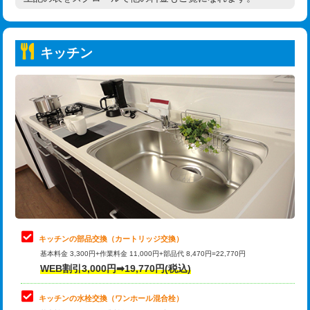
高度高圧洗浄換
現地調査
持込商品取付（普通便座⇔温水洗浄便
22,000円
トーラー作業
16,500円
座）
キッチン
トーラー機使用/3mまで
33,000円
給水管工事※（ホール加工)
16,500円
追加トーラー機使用/3m超え
+3,300円
給水管工事※（バンド止め)
3,300円
カメラ調査
33,000円
給水管工事※（支持金具設置)
5,500円
桝清掃
8,800円
給水管工事※（保温材使用（バンド止
5,500円
め込み）)
止水・漏水調査・防水処理・清掃・修
11,000円
理・調整・分解・加工など（軽作業）
給水管工事※（土の掘削・埋め戻し作
11,000円
業)
止水・漏水調査・防水処理・清掃・修
22,000円
理・調整・分解・加工など（中作業）
給水管工事※（塩ビ管（VP・HI）使
33,000円
キッチンの部品交換（カートリッジ交換）
用/3ｍまで)
基本料金 3,300円+作業料金 11,000円+部品代 8,470円=22,770円
止水・漏水調査・防水処理・清掃・修
33,000円
WEB割引3,000円➡19,770円(税込)
理・調整・分解・加工など（重作業）
給水管工事※（塩ビ管（VP・HI）使
+8,800円
用（追加）/3ｍ超え)
キッチンの水栓交換（ワンホール混合栓）
お風呂タンク脱着
16,500円