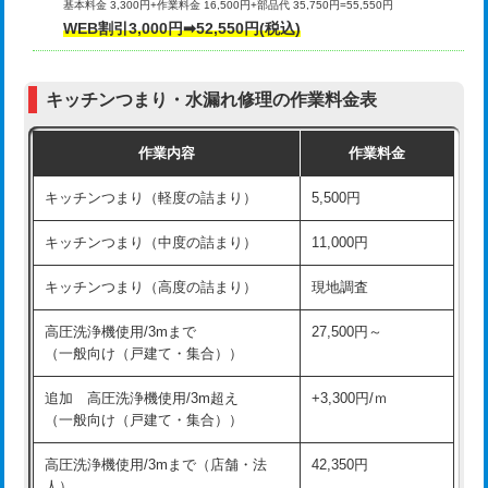
基本料金 3,300円+作業料金 16,500円+部品代 35,750円=55,550円
給水管工事※（ライニング鋼管・銅
44,000円
WEB割引3,000円➡52,550円(税込)
その他部品の脱着
8,800円～
管・ポリ管・HT管使用/3ｍまで)
交換・取付（タンク）
22,000円+材料費
給水管工事※（ライニング鋼管・銅
+8,800円
管・ポリ管・HT管使用/3ｍ超え)
キッチンつまり・水漏れ修理の作業料金表
交換・取付(単水栓（壁付・デッキ
13,200円+材料費
式）)
排水管工事（土の掘削・埋め戻し作
11,000円~
作業内容
作業料金
業）
交換・取付(混合水栓（壁付・デッキ
16,500円+材料費
キッチンつまり（軽度の詰まり）
5,500円
式・ワンホール）)
排水管工事（排水管工事/3ｍまで）
55,000円
キッチンつまり（中度の詰まり）
11,000円
交換・取付(排水栓・排水トラップ
22,000円+材料費
排水管工事（追加 排水管工事/3ｍ超
+11,000円
（P/S/ポップアップ））
え）
キッチンつまり（高度の詰まり）
現地調査
交換・取付（その他部品）
11,000円+材料費
マス交換（土の掘削・埋め戻し作業）
11,000円~
高圧洗浄機使用/3mまで
27,500円～
（一般向け（戸建て・集合））
持込商品取付（単水栓）
13,200円
マス交換（深さ50㎝未満）
55,000円
追加 高圧洗浄機使用/3m超え
+3,300円/ｍ
持込商品取付（混合水栓）
16,500円
マス交換（深さ50㎝以上）
66,000円
（一般向け（戸建て・集合））
持込商品取付（浄水器・分岐水栓）
16,500円
コンクリート斫り（厚さ10㎝まで）
27,500円
高圧洗浄機使用/3mまで（店舗・法
42,350円
人）