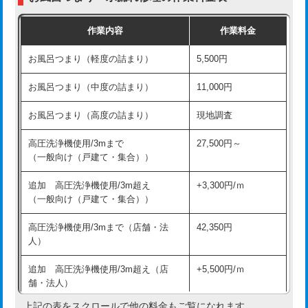
交換・取付（普通便座）
11,000円+材料費
作業内容
作業料金
交換・取付（温水洗浄便座）
16,500円+材料費
お風呂つまり（軽度の詰まり）
5,500円
交換・取付(単水栓（壁付・デッキ
13,200円+材料費
式）)
お風呂つまり（中度の詰まり）
11,000円
交換・取付(混合水栓（壁付・デッキ
16,500円+材料費
お風呂つまり（高度の詰まり）
現地調査
式・ワンホール）)
高圧洗浄機使用/3mまで
27,500円～
交換・取付(排水栓・排水トラップ
22,000円+材料費
（一般向け（戸建て・集合））
（P/S/ポップアップ））
追加 高圧洗浄機使用/3m超え
+3,300円/ｍ
交換・取付（その他部品）
11,000円+材料費
（一般向け（戸建て・集合））
持込商品取付（単水栓）
13,200円
高圧洗浄機使用/3mまで（店舗・法
42,350円
人）
持込商品取付（混合水栓）
16,500円
追加 高圧洗浄機使用/3m超え（店
+5,500円/ｍ
持込商品取付（浄水器・分岐水栓）
16,500円
舗・法人）
持込商品取付（温水洗浄便座）
22,000円
上記の表をスクロールで他の料金もご覧になれます。