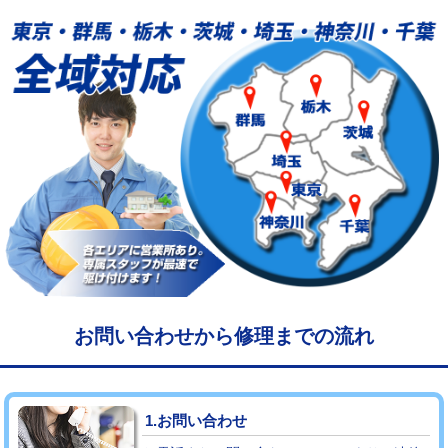
給水管工事※（塩ビ管（VP・HI）使
33,000円
用/3ｍまで)
給水管工事※（塩ビ管（VP・HI）使
+8,800円
用（追加）/3ｍ超え)
給水管工事※（ライニング鋼管・銅
44,000円
管・ポリ管・HT管使用/3ｍまで)
給水管工事※（ライニング鋼管・銅
+8,800円
管・ポリ管・HT管使用/3ｍ超え)
マス交換（土の掘削・埋め戻し作業）
11,000円~
マス交換（深さ50㎝未満）
55,000円
お問い合わせから修理までの流れ
マス交換（深さ50㎝以上）
66,000円
コンクリート斫り（厚さ10㎝まで）
27,500円
1.お問い合わせ
コンクリート斫り（厚さ10㎝超え）
38,500円