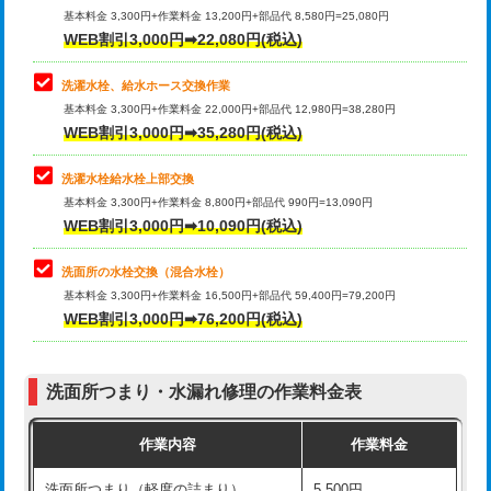
管・ポリ管・HT管使用/3ｍ超え)
基本料金 3,300円+作業料金 13,200円+部品代 8,580円=25,080円
止水・漏水調査・防水処理・清掃・修
33,000円
WEB割引3,000円➡22,080円(税込)
理・調整・分解・加工など（重作業）
排水管工事（土の掘削・埋め戻し作
11,000円~
業）
洗濯水栓、給水ホース交換作業
キッチンタンク脱着
16,500円
基本料金 3,300円+作業料金 22,000円+部品代 12,980円=38,280円
排水管工事（排水管工事/3ｍまで）
55,000円
WEB割引3,000円➡35,280円(税込)
その他部品の脱着
8,800円～
排水管工事（追加 排水管工事/3ｍ超
+11,000円
交換・取付（タンク）
22,000円+材料費
洗濯水栓給水栓上部交換
え）
基本料金 3,300円+作業料金 8,800円+部品代 990円=13,090円
交換・取付(単水栓（壁付・デッキ
13,200円+材料費
WEB割引3,000円➡10,090円(税込)
マス交換（土の掘削・埋め戻し作業）
11,000円~
式）)
洗面所の水栓交換（混合水栓）
マス交換（深さ50㎝未満）
55,000円
交換・取付(混合水栓（壁付・デッキ
16,500円+材料費
基本料金 3,300円+作業料金 16,500円+部品代 59,400円=79,200円
式・ワンホール）)
WEB割引3,000円➡76,200円(税込)
マス交換（深さ50㎝以上）
66,000円
交換・取付(排水栓・排水トラップ
22,000円+材料費
コンクリート斫り（厚さ10㎝まで）
27,500円
（P/S/ポップアップ））
洗面所つまり・水漏れ修理の作業料金表
コンクリート斫り（厚さ10㎝超え）
38,500円
交換・取付（その他部品）
11,000円+材料費
作業内容
作業料金
モルタル補修（厚さ10㎝まで）
27,500円
持込商品取付（単水栓）
13,200円
洗面所つまり（軽度の詰まり）
5,500円