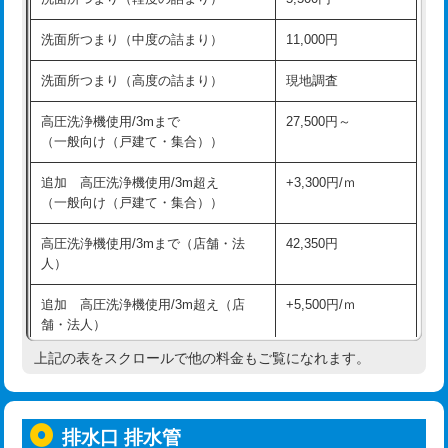
モルタル補修（厚さ10㎝超え）
38,500円
持込商品取付（混合水栓）
16,500円
洗面所つまり（中度の詰まり）
11,000円
洗面台設置
38,500円
持込商品取付（浄水器・分岐水栓）
16,500円
洗面所つまり（高度の詰まり）
現地調査
バスタブ設置
現場見積
給水管工事※（ホール加工)
16,500円
高圧洗浄機使用/3mまで
27,500円～
追加人工
16,500円
（一般向け（戸建て・集合））
給水管工事※（バンド止め)
3,300円
廃棄・処分
現場見積
追加 高圧洗浄機使用/3m超え
+3,300円/ｍ
給水管工事※（支持金具設置)
5,500円
（一般向け（戸建て・集合））
※給水管工事は20mmまでの価格です。
給水管工事※（保温材使用（バンド止
5,500円
高圧洗浄機使用/3mまで（店舗・法
42,350円
め込み）)
人）
給水管工事※（土の掘削・埋め戻し作
11,000円
追加 高圧洗浄機使用/3m超え（店
+5,500円/ｍ
業)
舗・法人）
給水管工事※（塩ビ管（VP・HI）使
33,000円
上記の表をスクロールで他の料金もご覧になれます。
高度高圧洗浄換
現地調査
用/3ｍまで)
トーラー作業
16,500円
給水管工事※（塩ビ管（VP・HI）使
+8,800円
用（追加）/3ｍ超え)
排水口 排水管
トーラー機使用/3mまで
33,000円