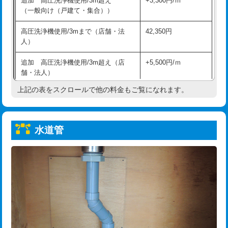
追加 高圧洗浄機使用/3m超え
+3,300円/ｍ
給水管工事※（保温材使用（バンド止
5,500円
（一般向け（戸建て・集合））
め込み）)
高圧洗浄機使用/3mまで（店舗・法
42,350円
給水管工事※（土の掘削・埋め戻し作
11,000円
人）
業)
追加 高圧洗浄機使用/3m超え（店
+5,500円/ｍ
給水管工事※（塩ビ管（VP・HI）使
33,000円
舗・法人）
用/3ｍまで)
上記の表をスクロールで他の料金もご覧になれます。
高度高圧洗浄換
現地調査
給水管工事※（塩ビ管（VP・HI）使
+8,800円
用（追加）/3ｍ超え)
トーラー作業
16,500円
給水管工事※（ライニング鋼管・銅
44,000円
水道管
トーラー機使用/3mまで
33,000円
管・ポリ管・HT管使用/3ｍまで)
追加トーラー機使用/3m超え
+3,300円
給水管工事※（ライニング鋼管・銅
+8,800円
管・ポリ管・HT管使用/3ｍ超え)
カメラ調査
33,000円
排水管工事（土の掘削・埋め戻し作
11,000円~
桝清掃
8,800円
業）
止水・漏水調査・防水処理・清掃・修
11,000円
排水管工事（排水管工事/3ｍまで）
55,000円