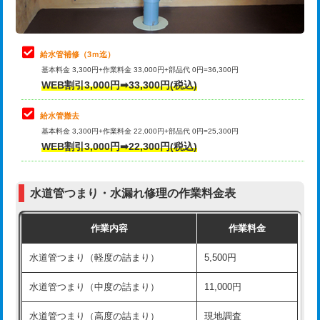
理・調整・分解・加工など（軽作業）
排水管工事（追加 排水管工事/3ｍ超
+11,000円
止水・漏水調査・防水処理・清掃・修
22,000円
え）
理・調整・分解・加工など（中作業）
給水管補修（3ｍ迄）
マス交換（土の掘削・埋め戻し作業）
11,000円~
基本料金 3,300円+作業料金 33,000円+部品代 0円=36,300円
止水・漏水調査・防水処理・清掃・修
33,000円
WEB割引3,000円➡33,300円(税込)
理・調整・分解・加工など（重作業）
マス交換（深さ50㎝未満）
55,000円
給水管撤去
その他部品の脱着
8,800円～
マス交換（深さ50㎝以上）
66,000円
基本料金 3,300円+作業料金 22,000円+部品代 0円=25,300円
WEB割引3,000円➡22,300円(税込)
交換・取付（タンク）
22,000円+材料費
コンクリート斫り（厚さ10㎝まで）
27,500円
交換・取付(単水栓（壁付・デッキ
13,200円+材料費
コンクリート斫り（厚さ10㎝超え）
38,500円
式）)
水道管つまり・水漏れ修理の作業料金表
モルタル補修（厚さ10㎝まで）
27,500円
交換・取付(混合水栓（壁付・デッキ
16,500円+材料費
作業内容
作業料金
式・ワンホール）)
モルタル補修（厚さ10㎝超え）
38,500円
水道管つまり（軽度の詰まり）
5,500円
交換・取付(排水栓・排水トラップ
22,000円+材料費
洗面台設置
38,500円
（P/S/ポップアップ））
水道管つまり（中度の詰まり）
11,000円
化粧台設置
22,000円
交換・取付（その他部品）
11,000円+材料費
水道管つまり（高度の詰まり）
現地調査