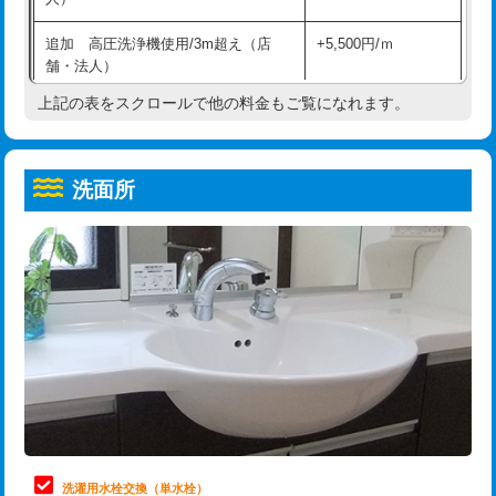
給水管工事※（ホール加工)
16,500円
コンクリート斫り（厚さ10㎝超え）
38,500円
追加 高圧洗浄機使用/3m超え（店
+5,500円/ｍ
給水管工事※（バンド止め)
3,300円
モルタル補修（厚さ10㎝まで）
27,500円
舗・法人）
給水管工事※（支持金具設置)
5,500円
モルタル補修（厚さ10㎝超え）
38,500円
上記の表をスクロールで他の料金もご覧になれます。
高度高圧洗浄換
現地調査
給水管工事※（保温材使用（バンド止
5,500円
洗面台設置
38,500円
トーラー作業
16,500円
め込み）)
洗面所
追加人工
16,500円
トーラー機使用/3mまで
33,000円
給水管工事※（土の掘削・埋め戻し作
11,000円
業)
廃棄・処分
現場見積
追加トーラー機使用/3m超え
+3,300円
給水管工事※（塩ビ管（VP・HI）使
33,000円
※給水管工事は20mmまでの価格です。
カメラ調査
33,000円
用/3ｍまで)
桝清掃
8,800円
給水管工事※（塩ビ管（VP・HI）使
+8,800円
用（追加）/3ｍ超え)
止水・漏水調査・防水処理・清掃・修
11,000円
理・調整・分解・加工など（軽作業）
給水管工事※（ライニング鋼管・銅
44,000円
管・ポリ管・HT管使用/3ｍまで)
止水・漏水調査・防水処理・清掃・修
22,000円
理・調整・分解・加工など（中作業）
給水管工事※（ライニング鋼管・銅
+8,800円
洗濯用水栓交換（単水栓）