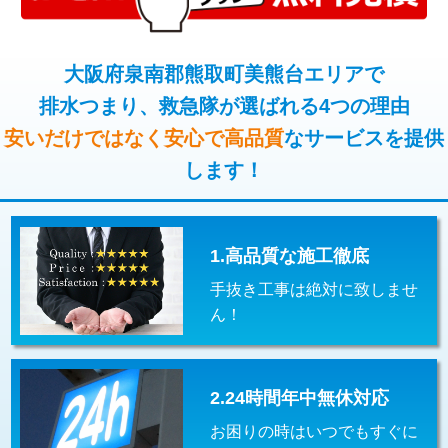
コンクリート斫り（厚さ10㎝超え）
38,500円
桝清掃
8,800円
モルタル補修（厚さ10㎝まで）
27,500円
大阪府泉南郡熊取町美熊台エリアで
止水・漏水調査・防水処理・清掃・修
11,000円
理・調整・分解・加工など（軽作業）
排水つまり、救急隊が選ばれる4つの理由
モルタル補修（厚さ10㎝超え）
38,500円
安いだけではなく安心で高品質
なサービスを提供
止水・漏水調査・防水処理・清掃・修
22,000円
追加人工
16,500円
理・調整・分解・加工など（中作業）
します！
廃棄・処分
現場見積
止水・漏水調査・防水処理・清掃・修
33,000円
理・調整・分解・加工など（重作業）
1.高品質な施工徹底
その他部品の脱着
8,800円～
手抜き工事は絶対に致しませ
交換・取付（タンク）
22,000円+材料費
ん！
交換・取付(単水栓（壁付・デッキ
13,200円+材料費
式）)
2.24時間年中無休対応
交換・取付(混合水栓（壁付・デッキ
16,500円+材料費
式・ワンホール）)
お困りの時はいつでもすぐに