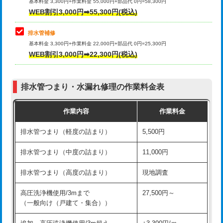
式）)
基本料金 3,300円+作業料金 55,000円+部品代 0円=58,300円
コンクリート斫り（厚さ10㎝超え）
38,500円
WEB割引3,000円➡55,300円(税込)
交換・取付(混合水栓（壁付・デッキ
16,500円+材料費
式・ワンホール）)
モルタル補修（厚さ10㎝まで）
27,500円
排水管補修
基本料金 3,300円+作業料金 22,000円+部品代 0円=25,300円
交換・取付(排水栓・排水トラップ
22,000円+材料費
モルタル補修（厚さ10㎝超え）
38,500円
WEB割引3,000円➡22,300円(税込)
（P/S/ポップアップ））
台所シンク・作業台設置
現場見積
交換・取付（その他部品）
11,000円+材料費
排水管つまり・水漏れ修理の作業料金表
追加人工
16,500円
持込商品取付（単水栓）
13,200円
作業内容
作業料金
廃棄・処分
現場見積
持込商品取付（混合水栓）
16,500円
排水管つまり（軽度の詰まり）
5,500円
※給水管工事は20mmまでの価格です。
持込商品取付（浄水器・分岐水栓）
16,500円
排水管つまり（中度の詰まり）
11,000円
給水管工事※（ホール加工)
16,500円
排水管つまり（高度の詰まり）
現地調査
給水管工事※（バンド止め)
3,300円
高圧洗浄機使用/3mまで
27,500円～
（一般向け（戸建て・集合））
給水管工事※（支持金具設置)
5,500円