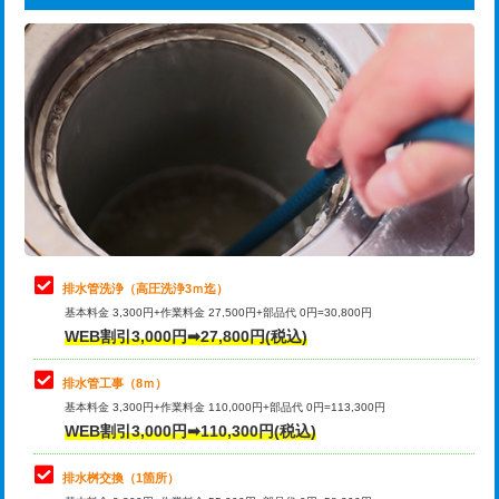
給水管工事※（ライニング鋼管・銅
44,000円
追加トーラー機使用/3m超え
+3,300円
管・ポリ管・HT管使用/3ｍまで)
カメラ調査
33,000円
給水管工事※（ライニング鋼管・銅
+8,800円
管・ポリ管・HT管使用/3ｍ超え)
桝清掃
8,800円
排水管工事（土の掘削・埋め戻し作
11,000円~
止水・漏水調査・防水処理・清掃・修
11,000円
業）
理・調整・分解・加工など（軽作業）
排水管工事（排水管工事/3ｍまで）
55,000円
止水・漏水調査・防水処理・清掃・修
22,000円
理・調整・分解・加工など（中作業）
排水管工事（追加 排水管工事/3ｍ超
+11,000円
排水管洗浄（高圧洗浄3ｍ迄）
え）
基本料金 3,300円+作業料金 27,500円+部品代 0円=30,800円
止水・漏水調査・防水処理・清掃・修
33,000円
WEB割引3,000円➡27,800円(税込)
理・調整・分解・加工など（重作業）
マス交換（土の掘削・埋め戻し作業）
11,000円~
排水管工事（8ｍ）
その他部品の脱着
8,800円～
マス交換（深さ50㎝未満）
55,000円
基本料金 3,300円+作業料金 110,000円+部品代 0円=113,300円
WEB割引3,000円➡110,300円(税込)
交換・取付（タンク）
22,000円+材料費
マス交換（深さ50㎝以上）
66,000円
交換・取付(単水栓（壁付・デッキ
13,200円+材料費
コンクリート斫り（厚さ10㎝まで）
27,500円
排水桝交換（1箇所）