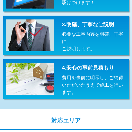
駆けつけます！
交換・取付(排水栓・排水トラップ
22,000円+材料費
（P/S/ポップアップ））
交換・取付（その他部品）
11,000円+材料費
3.明確、丁寧なご説明
必要な工事内容を明確、丁寧
持込商品取付（単水栓）
13,200円
に
持込商品取付（混合水栓）
16,500円
ご説明します。
持込商品取付（浄水器・分岐水栓）
16,500円
4.安心の事前見積もり
給水管工事※（ホール加工)
16,500円
費用を事前に明示し、ご納得
給水管工事※（バンド止め)
3,300円
いただいたうえで施工を行い
ます。
給水管工事※（支持金具設置)
5,500円
給水管工事※（保温材使用（バンド止
5,500円
め込み）)
対応エリア
給水管工事※（土の掘削・埋め戻し作
11,000円
業)