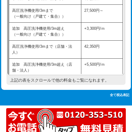
追加人工
16,500円
持込商品取付（単水栓）
13,200円
高圧洗浄機使用/3mまで
27,500円～
廃棄・処分
現場見積
（一般向け（戸建て・集合））
持込商品取付（混合水栓）
16,500円
※給水管工事は20mmまでの価格です。
追加 高圧洗浄機使用/3m超え
+3,300円/ｍ
持込商品取付（浄水器・分岐水栓）
16,500円
（一般向け（戸建て・集合））
排水管工事（土の掘削・埋め戻し作
11,000円~
高圧洗浄機使用/3mまで（店舗・法
42,350円
業）
人）
排水管工事（排水管工事/3ｍまで）
55,000円
追加 高圧洗浄機使用/3m超え（店
+5,500円/ｍ
舗・法人）
排水管工事（追加 排水管工事/3ｍ超
+11,000円
え）
上記の表をスクロールで他の料金もご覧になれます。
高度高圧洗浄換
現地調査
マス交換（土の掘削・埋め戻し作業）
11,000円~
トーラー作業
16,500円
全て税込表記
マス交換（深さ50㎝未満）
55,000円
トーラー機使用/3mまで
33,000円
マス交換（深さ50㎝以上）
66,000円
追加トーラー機使用/3m超え
+3,300円
コンクリート斫り（厚さ10㎝まで）
27,500円
カメラ調査
33,000円