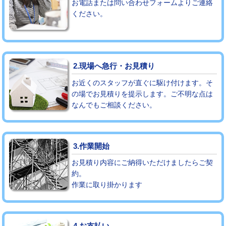
お電話または問い合わせフォームよりご連絡
ください。
モルタル補修（厚さ10㎝まで）
27,500円
モルタル補修（厚さ10㎝超え）
38,500円
追加人工
16,500円
2.現場へ急行・お見積り
廃棄・処分
現場見積
お近くのスタッフが直ぐに駆け付けます。そ
の場でお見積りを提示します。ご不明な点は
なんでもご相談ください。
※給水管工事は20mmまでの価格です。
3.作業開始
お見積り内容にご納得いただけましたらご契
約。
作業に取り掛かります
4.お支払い