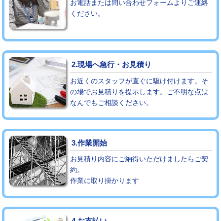
お電話または問い合わせフォームよりご連絡
ください。
モルタル補修（厚さ10㎝まで）
27,500円
モルタル補修（厚さ10㎝超え）
38,500円
追加人工
16,500円
2.現場へ急行・お見積り
廃棄・処分
現場見積
お近くのスタッフが直ぐに駆け付けます。そ
の場でお見積りを提示します。ご不明な点は
なんでもご相談ください。
※給水管工事は20mmまでの価格です。
3.作業開始
お見積り内容にご納得いただけましたらご契
約。
作業に取り掛かります
4.お支払い