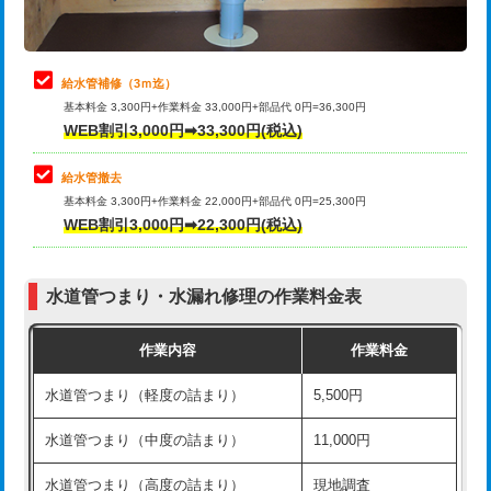
理・調整・分解・加工など（軽作業）
排水管工事（追加 排水管工事/3ｍ超
+11,000円
止水・漏水調査・防水処理・清掃・修
22,000円
え）
理・調整・分解・加工など（中作業）
給水管補修（3ｍ迄）
マス交換（土の掘削・埋め戻し作業）
11,000円~
基本料金 3,300円+作業料金 33,000円+部品代 0円=36,300円
止水・漏水調査・防水処理・清掃・修
33,000円
WEB割引3,000円➡33,300円(税込)
理・調整・分解・加工など（重作業）
マス交換（深さ50㎝未満）
55,000円
給水管撤去
その他部品の脱着
8,800円～
マス交換（深さ50㎝以上）
66,000円
基本料金 3,300円+作業料金 22,000円+部品代 0円=25,300円
WEB割引3,000円➡22,300円(税込)
交換・取付（タンク）
22,000円+材料費
コンクリート斫り（厚さ10㎝まで）
27,500円
交換・取付(単水栓（壁付・デッキ
13,200円+材料費
コンクリート斫り（厚さ10㎝超え）
38,500円
式）)
水道管つまり・水漏れ修理の作業料金表
モルタル補修（厚さ10㎝まで）
27,500円
交換・取付(混合水栓（壁付・デッキ
16,500円+材料費
作業内容
作業料金
式・ワンホール）)
モルタル補修（厚さ10㎝超え）
38,500円
水道管つまり（軽度の詰まり）
5,500円
交換・取付(排水栓・排水トラップ
22,000円+材料費
洗面台設置
38,500円
（P/S/ポップアップ））
水道管つまり（中度の詰まり）
11,000円
化粧台設置
22,000円
交換・取付（その他部品）
11,000円+材料費
水道管つまり（高度の詰まり）
現地調査