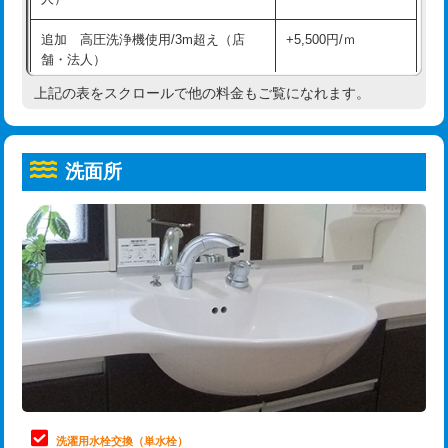
給水管工事※（ホール加工)
16,500円
コンクリート斫り（厚さ10㎝超え）
38,500円
追加 高圧洗浄機使用/3m超え（店
+5,500円/ｍ
給水管工事※（バンド止め)
3,300円
モルタル補修（厚さ10㎝まで）
27,500円
舗・法人）
給水管工事※（支持金具設置)
5,500円
モルタル補修（厚さ10㎝超え）
38,500円
上記の表をスクロールで他の料金もご覧になれます。
高度高圧洗浄換
現地調査
給水管工事※（保温材使用（バンド止
5,500円
洗面台設置
38,500円
トーラー作業
16,500円
め込み）)
洗面所
追加人工
16,500円
トーラー機使用/3mまで
33,000円
給水管工事※（土の掘削・埋め戻し作
11,000円
業)
廃棄・処分
現場見積
追加トーラー機使用/3m超え
+3,300円
給水管工事※（塩ビ管（VP・HI）使
33,000円
※給水管工事は20mmまでの価格です。
カメラ調査
33,000円
用/3ｍまで)
桝清掃
8,800円
給水管工事※（塩ビ管（VP・HI）使
+8,800円
用（追加）/3ｍ超え)
止水・漏水調査・防水処理・清掃・修
11,000円
理・調整・分解・加工など（軽作業）
給水管工事※（ライニング鋼管・銅
44,000円
管・ポリ管・HT管使用/3ｍまで)
止水・漏水調査・防水処理・清掃・修
22,000円
理・調整・分解・加工など（中作業）
給水管工事※（ライニング鋼管・銅
+8,800円
洗濯用水栓交換（単水栓）