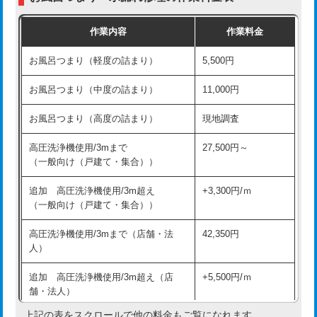
交換・取付（普通便座）
11,000円+材料費
作業内容
作業料金
交換・取付（温水洗浄便座）
16,500円+材料費
お風呂つまり（軽度の詰まり）
5,500円
交換・取付(単水栓（壁付・デッキ
13,200円+材料費
式）)
お風呂つまり（中度の詰まり）
11,000円
交換・取付(混合水栓（壁付・デッキ
16,500円+材料費
お風呂つまり（高度の詰まり）
現地調査
式・ワンホール）)
高圧洗浄機使用/3mまで
27,500円～
交換・取付(排水栓・排水トラップ
22,000円+材料費
（一般向け（戸建て・集合））
（P/S/ポップアップ））
追加 高圧洗浄機使用/3m超え
+3,300円/ｍ
交換・取付（その他部品）
11,000円+材料費
（一般向け（戸建て・集合））
持込商品取付（単水栓）
13,200円
高圧洗浄機使用/3mまで（店舗・法
42,350円
人）
持込商品取付（混合水栓）
16,500円
追加 高圧洗浄機使用/3m超え（店
+5,500円/ｍ
持込商品取付（浄水器・分岐水栓）
16,500円
舗・法人）
持込商品取付（温水洗浄便座）
22,000円
上記の表をスクロールで他の料金もご覧になれます。