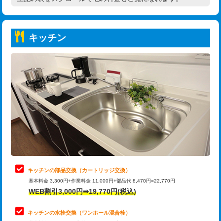
高度高圧洗浄換
現地調査
持込商品取付（普通便座⇔温水洗浄便
22,000円
トーラー作業
16,500円
座）
キッチン
トーラー機使用/3mまで
33,000円
給水管工事※（ホール加工)
16,500円
追加トーラー機使用/3m超え
+3,300円
給水管工事※（バンド止め)
3,300円
カメラ調査
33,000円
給水管工事※（支持金具設置)
5,500円
桝清掃
8,800円
給水管工事※（保温材使用（バンド止
5,500円
め込み）)
止水・漏水調査・防水処理・清掃・修
11,000円
理・調整・分解・加工など（軽作業）
給水管工事※（土の掘削・埋め戻し作
11,000円
業)
止水・漏水調査・防水処理・清掃・修
22,000円
理・調整・分解・加工など（中作業）
給水管工事※（塩ビ管（VP・HI）使
33,000円
キッチンの部品交換（カートリッジ交換）
用/3ｍまで)
基本料金 3,300円+作業料金 11,000円+部品代 8,470円=22,770円
止水・漏水調査・防水処理・清掃・修
33,000円
WEB割引3,000円➡19,770円(税込)
理・調整・分解・加工など（重作業）
給水管工事※（塩ビ管（VP・HI）使
+8,800円
用（追加）/3ｍ超え)
キッチンの水栓交換（ワンホール混合栓）
お風呂タンク脱着
16,500円