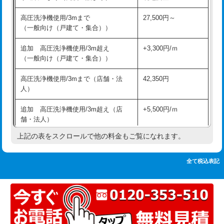
追加人工
16,500円
持込商品取付（単水栓）
13,200円
高圧洗浄機使用/3mまで
27,500円～
廃棄・処分
現場見積
（一般向け（戸建て・集合））
持込商品取付（混合水栓）
16,500円
※給水管工事は20mmまでの価格です。
追加 高圧洗浄機使用/3m超え
+3,300円/ｍ
持込商品取付（浄水器・分岐水栓）
16,500円
（一般向け（戸建て・集合））
排水管工事（土の掘削・埋め戻し作
11,000円~
高圧洗浄機使用/3mまで（店舗・法
42,350円
業）
人）
排水管工事（排水管工事/3ｍまで）
55,000円
追加 高圧洗浄機使用/3m超え（店
+5,500円/ｍ
舗・法人）
排水管工事（追加 排水管工事/3ｍ超
+11,000円
え）
上記の表をスクロールで他の料金もご覧になれます。
高度高圧洗浄換
現地調査
マス交換（土の掘削・埋め戻し作業）
11,000円~
トーラー作業
16,500円
全て税込表記
マス交換（深さ50㎝未満）
55,000円
トーラー機使用/3mまで
33,000円
マス交換（深さ50㎝以上）
66,000円
追加トーラー機使用/3m超え
+3,300円
コンクリート斫り（厚さ10㎝まで）
27,500円
カメラ調査
33,000円