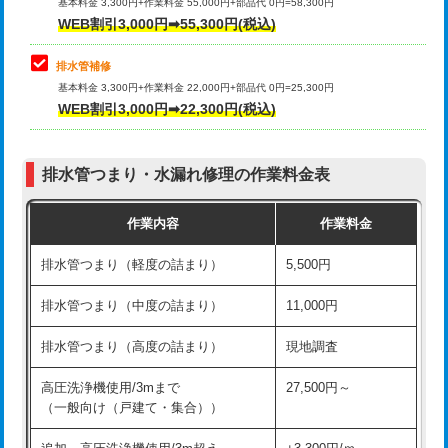
式）)
基本料金 3,300円+作業料金 55,000円+部品代 0円=58,300円
コンクリート斫り（厚さ10㎝超え）
38,500円
WEB割引3,000円➡55,300円(税込)
交換・取付(混合水栓（壁付・デッキ
16,500円+材料費
式・ワンホール）)
モルタル補修（厚さ10㎝まで）
27,500円
排水管補修
基本料金 3,300円+作業料金 22,000円+部品代 0円=25,300円
交換・取付(排水栓・排水トラップ
22,000円+材料費
モルタル補修（厚さ10㎝超え）
38,500円
WEB割引3,000円➡22,300円(税込)
（P/S/ポップアップ））
台所シンク・作業台設置
現場見積
交換・取付（その他部品）
11,000円+材料費
排水管つまり・水漏れ修理の作業料金表
追加人工
16,500円
持込商品取付（単水栓）
13,200円
作業内容
作業料金
廃棄・処分
現場見積
持込商品取付（混合水栓）
16,500円
排水管つまり（軽度の詰まり）
5,500円
※給水管工事は20mmまでの価格です。
持込商品取付（浄水器・分岐水栓）
16,500円
排水管つまり（中度の詰まり）
11,000円
給水管工事※（ホール加工)
16,500円
排水管つまり（高度の詰まり）
現地調査
給水管工事※（バンド止め)
3,300円
高圧洗浄機使用/3mまで
27,500円～
（一般向け（戸建て・集合））
給水管工事※（支持金具設置)
5,500円