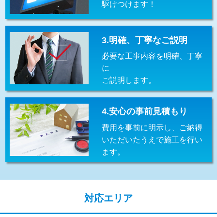
駆けつけます！
交換・取付(排水栓・排水トラップ
22,000円+材料費
（P/S/ポップアップ））
交換・取付（その他部品）
11,000円+材料費
3.明確、丁寧なご説明
必要な工事内容を明確、丁寧
持込商品取付（単水栓）
13,200円
に
持込商品取付（混合水栓）
16,500円
ご説明します。
持込商品取付（浄水器・分岐水栓）
16,500円
4.安心の事前見積もり
給水管工事※（ホール加工)
16,500円
費用を事前に明示し、ご納得
給水管工事※（バンド止め)
3,300円
いただいたうえで施工を行い
ます。
給水管工事※（支持金具設置)
5,500円
給水管工事※（保温材使用（バンド止
5,500円
め込み）)
対応エリア
給水管工事※（土の掘削・埋め戻し作
11,000円
業)