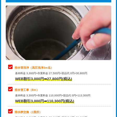
給水管工事※（ライニング鋼管・銅
44,000円
追加トーラー機使用/3m超え
+3,300円
管・ポリ管・HT管使用/3ｍまで)
カメラ調査
33,000円
給水管工事※（ライニング鋼管・銅
+8,800円
管・ポリ管・HT管使用/3ｍ超え)
桝清掃
8,800円
排水管工事（土の掘削・埋め戻し作
11,000円~
止水・漏水調査・防水処理・清掃・修
11,000円
業）
理・調整・分解・加工など（軽作業）
排水管工事（排水管工事/3ｍまで）
55,000円
止水・漏水調査・防水処理・清掃・修
22,000円
理・調整・分解・加工など（中作業）
排水管工事（追加 排水管工事/3ｍ超
+11,000円
排水管洗浄（高圧洗浄3ｍ迄）
え）
基本料金 3,300円+作業料金 27,500円+部品代 0円=30,800円
止水・漏水調査・防水処理・清掃・修
33,000円
WEB割引3,000円➡27,800円(税込)
理・調整・分解・加工など（重作業）
マス交換（土の掘削・埋め戻し作業）
11,000円~
排水管工事（8ｍ）
その他部品の脱着
8,800円～
マス交換（深さ50㎝未満）
55,000円
基本料金 3,300円+作業料金 110,000円+部品代 0円=113,300円
WEB割引3,000円➡110,300円(税込)
交換・取付（タンク）
22,000円+材料費
マス交換（深さ50㎝以上）
66,000円
交換・取付(単水栓（壁付・デッキ
13,200円+材料費
コンクリート斫り（厚さ10㎝まで）
27,500円
排水桝交換（1箇所）