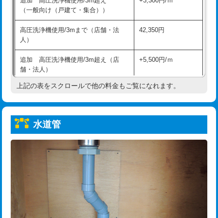
追加 高圧洗浄機使用/3m超え
+3,300円/ｍ
給水管工事※（保温材使用（バンド止
5,500円
（一般向け（戸建て・集合））
め込み）)
高圧洗浄機使用/3mまで（店舗・法
42,350円
給水管工事※（土の掘削・埋め戻し作
11,000円
人）
業)
追加 高圧洗浄機使用/3m超え（店
+5,500円/ｍ
給水管工事※（塩ビ管（VP・HI）使
33,000円
舗・法人）
用/3ｍまで)
上記の表をスクロールで他の料金もご覧になれます。
高度高圧洗浄換
現地調査
給水管工事※（塩ビ管（VP・HI）使
+8,800円
用（追加）/3ｍ超え)
トーラー作業
16,500円
給水管工事※（ライニング鋼管・銅
44,000円
水道管
トーラー機使用/3mまで
33,000円
管・ポリ管・HT管使用/3ｍまで)
追加トーラー機使用/3m超え
+3,300円
給水管工事※（ライニング鋼管・銅
+8,800円
管・ポリ管・HT管使用/3ｍ超え)
カメラ調査
33,000円
排水管工事（土の掘削・埋め戻し作
11,000円~
桝清掃
8,800円
業）
止水・漏水調査・防水処理・清掃・修
11,000円
排水管工事（排水管工事/3ｍまで）
55,000円