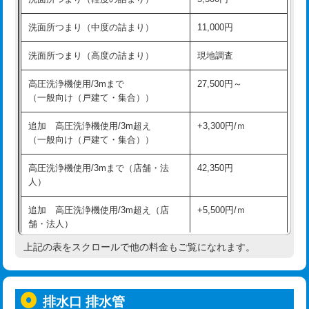
モルタル補修（厚さ10㎝超え）
38,500円
持込商品取付（混合水栓）
16,500円
洗面所つまり（中度の詰まり）
11,000円
洗面台設置
38,500円
持込商品取付（浄水器・分岐水栓）
16,500円
洗面所つまり（高度の詰まり）
現地調査
バスタブ設置
現場見積
給水管工事※（ホール加工)
16,500円
高圧洗浄機使用/3mまで
27,500円～
追加人工
16,500円
（一般向け（戸建て・集合））
給水管工事※（バンド止め)
3,300円
廃棄・処分
現場見積
追加 高圧洗浄機使用/3m超え
+3,300円/ｍ
給水管工事※（支持金具設置)
5,500円
（一般向け（戸建て・集合））
※給水管工事は20mmまでの価格です。
給水管工事※（保温材使用（バンド止
5,500円
高圧洗浄機使用/3mまで（店舗・法
42,350円
め込み）)
人）
給水管工事※（土の掘削・埋め戻し作
11,000円
追加 高圧洗浄機使用/3m超え（店
+5,500円/ｍ
業)
舗・法人）
給水管工事※（塩ビ管（VP・HI）使
33,000円
上記の表をスクロールで他の料金もご覧になれます。
高度高圧洗浄換
現地調査
用/3ｍまで)
トーラー作業
16,500円
給水管工事※（塩ビ管（VP・HI）使
+8,800円
用（追加）/3ｍ超え)
排水口 排水管
トーラー機使用/3mまで
33,000円