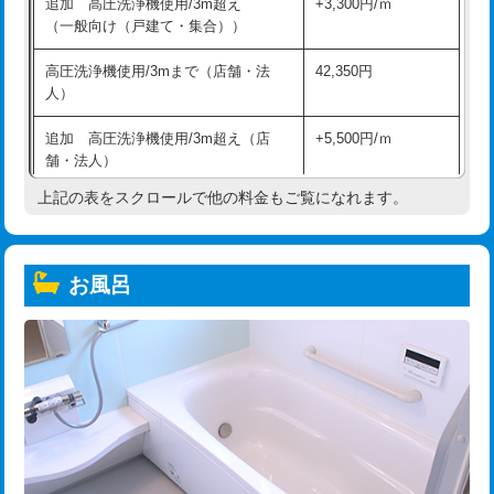
追加 高圧洗浄機使用/3m超え
+3,300円/ｍ
（一般向け（戸建て・集合））
高圧洗浄機使用/3mまで（店舗・法
42,350円
人）
追加 高圧洗浄機使用/3m超え（店
+5,500円/ｍ
舗・法人）
上記の表をスクロールで他の料金もご覧になれます。
高度高圧洗浄換
現地調査
トーラー作業
16,500円
お風呂
トーラー機使用/3mまで
33,000円
追加トーラー機使用/3m超え
+3,300円
カメラ調査
33,000円
桝清掃
8,800円
止水・漏水調査・防水処理・清掃・修
11,000円