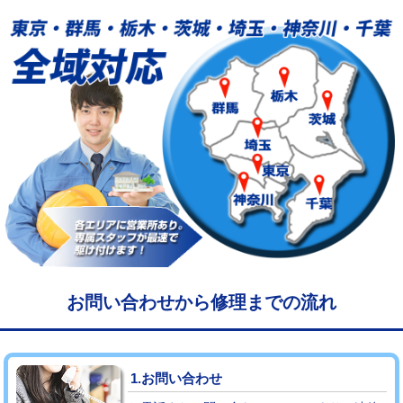
給水管工事※（塩ビ管（VP・HI）使
33,000円
用/3ｍまで)
給水管工事※（塩ビ管（VP・HI）使
+8,800円
用（追加）/3ｍ超え)
給水管工事※（ライニング鋼管・銅
44,000円
管・ポリ管・HT管使用/3ｍまで)
給水管工事※（ライニング鋼管・銅
+8,800円
管・ポリ管・HT管使用/3ｍ超え)
マス交換（土の掘削・埋め戻し作業）
11,000円~
マス交換（深さ50㎝未満）
55,000円
お問い合わせから修理までの流れ
マス交換（深さ50㎝以上）
66,000円
コンクリート斫り（厚さ10㎝まで）
27,500円
1.お問い合わせ
コンクリート斫り（厚さ10㎝超え）
38,500円