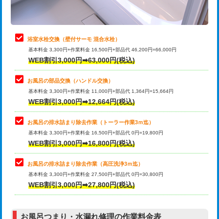
理・調整・分解・加工など（軽作業）
止水・漏水調査・防水処理・清掃・修
22,000円
理・調整・分解・加工など（中作業）
浴室水栓交換（壁付サーモ 混合水栓）
基本料金 3,300円+作業料金 16,500円+部品代 46,200円=66,000円
止水・漏水調査・防水処理・清掃・修
33,000円
WEB割引3,000円➡63,000円(税込)
理・調整・分解・加工など（重作業）
お風呂の部品交換（ハンドル交換）
トイレタンク脱着
16,500円
基本料金 3,300円+作業料金 11,000円+部品代 1,364円=15,664円
WEB割引3,000円➡12,664円(税込)
トイレ便器脱着
16,500円
タンクレストイレ脱着
33,000円
お風呂の排水詰まり除去作業（トーラー作業3ｍ迄）
基本料金 3,300円+作業料金 16,500円+部品代 0円=19,800円
小便器トイレ脱着
現地見積
WEB割引3,000円➡16,800円(税込)
その他部品の脱着
8,800円～
お風呂の排水詰まり除去作業（高圧洗浄3ｍ迄）
基本料金 3,300円+作業料金 27,500円+部品代 0円=30,800円
交換・取付（タンク）
22,000円+材料費
WEB割引3,000円➡27,800円(税込)
交換・取付（便器）
22,000円+材料費
お風呂つまり・水漏れ修理の作業料金表