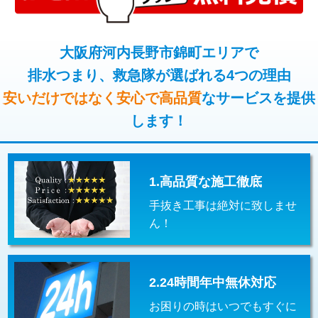
コンクリート斫り（厚さ10㎝超え）
38,500円
桝清掃
8,800円
モルタル補修（厚さ10㎝まで）
27,500円
大阪府河内長野市錦町エリアで
止水・漏水調査・防水処理・清掃・修
11,000円
理・調整・分解・加工など（軽作業）
排水つまり、救急隊が選ばれる4つの理由
モルタル補修（厚さ10㎝超え）
38,500円
安いだけではなく安心で高品質
なサービスを提供
止水・漏水調査・防水処理・清掃・修
22,000円
追加人工
16,500円
理・調整・分解・加工など（中作業）
します！
廃棄・処分
現場見積
止水・漏水調査・防水処理・清掃・修
33,000円
理・調整・分解・加工など（重作業）
1.高品質な施工徹底
その他部品の脱着
8,800円～
手抜き工事は絶対に致しませ
交換・取付（タンク）
22,000円+材料費
ん！
交換・取付(単水栓（壁付・デッキ
13,200円+材料費
式）)
2.24時間年中無休対応
交換・取付(混合水栓（壁付・デッキ
16,500円+材料費
式・ワンホール）)
お困りの時はいつでもすぐに