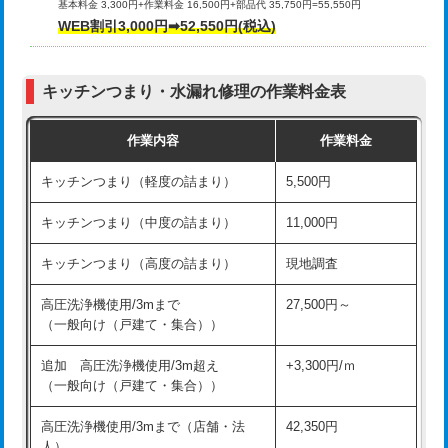
基本料金 3,300円+作業料金 16,500円+部品代 35,750円=55,550円
給水管工事※（ライニング鋼管・銅
44,000円
WEB割引3,000円➡52,550円(税込)
その他部品の脱着
8,800円～
管・ポリ管・HT管使用/3ｍまで)
交換・取付（タンク）
22,000円+材料費
給水管工事※（ライニング鋼管・銅
+8,800円
管・ポリ管・HT管使用/3ｍ超え)
キッチンつまり・水漏れ修理の作業料金表
交換・取付(単水栓（壁付・デッキ
13,200円+材料費
式）)
排水管工事（土の掘削・埋め戻し作
11,000円~
作業内容
作業料金
業）
交換・取付(混合水栓（壁付・デッキ
16,500円+材料費
キッチンつまり（軽度の詰まり）
5,500円
式・ワンホール）)
排水管工事（排水管工事/3ｍまで）
55,000円
キッチンつまり（中度の詰まり）
11,000円
交換・取付(排水栓・排水トラップ
22,000円+材料費
排水管工事（追加 排水管工事/3ｍ超
+11,000円
（P/S/ポップアップ））
え）
キッチンつまり（高度の詰まり）
現地調査
交換・取付（その他部品）
11,000円+材料費
マス交換（土の掘削・埋め戻し作業）
11,000円~
高圧洗浄機使用/3mまで
27,500円～
（一般向け（戸建て・集合））
持込商品取付（単水栓）
13,200円
マス交換（深さ50㎝未満）
55,000円
追加 高圧洗浄機使用/3m超え
+3,300円/ｍ
持込商品取付（混合水栓）
16,500円
マス交換（深さ50㎝以上）
66,000円
（一般向け（戸建て・集合））
持込商品取付（浄水器・分岐水栓）
16,500円
コンクリート斫り（厚さ10㎝まで）
27,500円
高圧洗浄機使用/3mまで（店舗・法
42,350円
人）