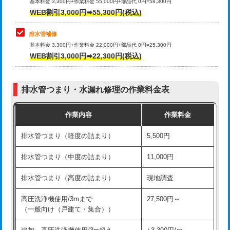
式）)
基本料金 3,300円+作業料金 55,000円+部品代 0円=58,300円
コンクリート斫り（厚さ10㎝超え）
38,500円
WEB割引3,000円➡55,300円(税込)
交換・取付(混合水栓（壁付・デッキ
16,500円+材料費
式・ワンホール）)
モルタル補修（厚さ10㎝まで）
27,500円
排水管補修
基本料金 3,300円+作業料金 22,000円+部品代 0円=25,300円
交換・取付(排水栓・排水トラップ
22,000円+材料費
モルタル補修（厚さ10㎝超え）
38,500円
WEB割引3,000円➡22,300円(税込)
（P/S/ポップアップ））
台所シンク・作業台設置
現場見積
交換・取付（その他部品）
11,000円+材料費
排水管つまり・水漏れ修理の作業料金表
追加人工
16,500円
持込商品取付（単水栓）
13,200円
作業内容
作業料金
廃棄・処分
現場見積
持込商品取付（混合水栓）
16,500円
排水管つまり（軽度の詰まり）
5,500円
※給水管工事は20mmまでの価格です。
持込商品取付（浄水器・分岐水栓）
16,500円
排水管つまり（中度の詰まり）
11,000円
給水管工事※（ホール加工)
16,500円
排水管つまり（高度の詰まり）
現地調査
給水管工事※（バンド止め)
3,300円
高圧洗浄機使用/3mまで
27,500円～
（一般向け（戸建て・集合））
給水管工事※（支持金具設置)
5,500円