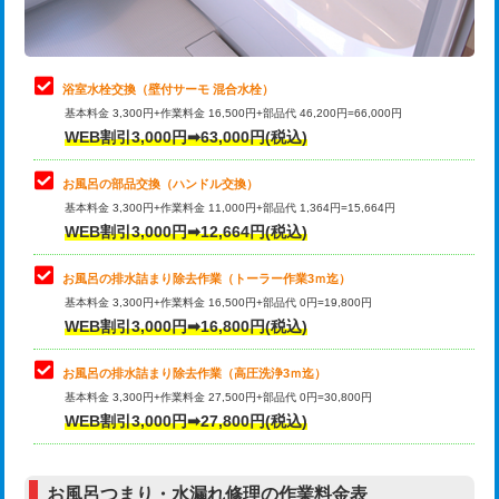
理・調整・分解・加工など（軽作業）
止水・漏水調査・防水処理・清掃・修
22,000円
理・調整・分解・加工など（中作業）
浴室水栓交換（壁付サーモ 混合水栓）
基本料金 3,300円+作業料金 16,500円+部品代 46,200円=66,000円
止水・漏水調査・防水処理・清掃・修
33,000円
WEB割引3,000円➡63,000円(税込)
理・調整・分解・加工など（重作業）
お風呂の部品交換（ハンドル交換）
トイレタンク脱着
16,500円
基本料金 3,300円+作業料金 11,000円+部品代 1,364円=15,664円
WEB割引3,000円➡12,664円(税込)
トイレ便器脱着
16,500円
タンクレストイレ脱着
33,000円
お風呂の排水詰まり除去作業（トーラー作業3ｍ迄）
基本料金 3,300円+作業料金 16,500円+部品代 0円=19,800円
小便器トイレ脱着
現地見積
WEB割引3,000円➡16,800円(税込)
その他部品の脱着
8,800円～
お風呂の排水詰まり除去作業（高圧洗浄3ｍ迄）
基本料金 3,300円+作業料金 27,500円+部品代 0円=30,800円
交換・取付（タンク）
22,000円+材料費
WEB割引3,000円➡27,800円(税込)
交換・取付（便器）
22,000円+材料費
お風呂つまり・水漏れ修理の作業料金表