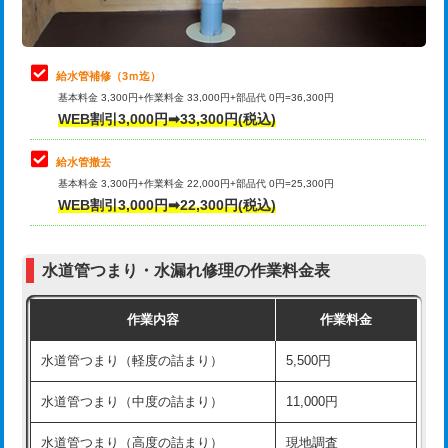
理・調整・分解・加工など（軽作業）
排水管工事（追加 排水管工事/3ｍ超
+11,000円
止水・漏水調査・防水処理・清掃・修
22,000円
え）
理・調整・分解・加工など（中作業）
給水管補修（3ｍ迄）
マス交換（土の掘削・埋め戻し作業）
11,000円~
基本料金 3,300円+作業料金 33,000円+部品代 0円=36,300円
止水・漏水調査・防水処理・清掃・修
33,000円
WEB割引3,000円➡33,300円(税込)
理・調整・分解・加工など（重作業）
マス交換（深さ50㎝未満）
55,000円
給水管撤去
その他部品の脱着
8,800円～
マス交換（深さ50㎝以上）
66,000円
基本料金 3,300円+作業料金 22,000円+部品代 0円=25,300円
WEB割引3,000円➡22,300円(税込)
交換・取付（タンク）
22,000円+材料費
コンクリート斫り（厚さ10㎝まで）
27,500円
交換・取付(単水栓（壁付・デッキ
13,200円+材料費
コンクリート斫り（厚さ10㎝超え）
38,500円
式）)
水道管つまり・水漏れ修理の作業料金表
モルタル補修（厚さ10㎝まで）
27,500円
交換・取付(混合水栓（壁付・デッキ
16,500円+材料費
作業内容
作業料金
式・ワンホール）)
モルタル補修（厚さ10㎝超え）
38,500円
水道管つまり（軽度の詰まり）
5,500円
交換・取付(排水栓・排水トラップ
22,000円+材料費
洗面台設置
38,500円
（P/S/ポップアップ））
水道管つまり（中度の詰まり）
11,000円
化粧台設置
22,000円
交換・取付（その他部品）
11,000円+材料費
水道管つまり（高度の詰まり）
現地調査