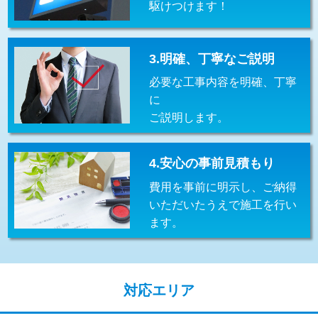
駆けつけます！
交換・取付(排水栓・排水トラップ
22,000円+材料費
（P/S/ポップアップ））
交換・取付（その他部品）
11,000円+材料費
3.明確、丁寧なご説明
必要な工事内容を明確、丁寧
持込商品取付（単水栓）
13,200円
に
持込商品取付（混合水栓）
16,500円
ご説明します。
持込商品取付（浄水器・分岐水栓）
16,500円
4.安心の事前見積もり
給水管工事※（ホール加工)
16,500円
費用を事前に明示し、ご納得
給水管工事※（バンド止め)
3,300円
いただいたうえで施工を行い
ます。
給水管工事※（支持金具設置)
5,500円
給水管工事※（保温材使用（バンド止
5,500円
め込み）)
対応エリア
給水管工事※（土の掘削・埋め戻し作
11,000円
業)