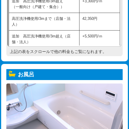
追加 高圧洗浄機使用/3m超え
+3,300円/ｍ
（一般向け（戸建て・集合））
高圧洗浄機使用/3mまで（店舗・法
42,350円
人）
追加 高圧洗浄機使用/3m超え（店
+5,500円/ｍ
舗・法人）
上記の表をスクロールで他の料金もご覧になれます。
高度高圧洗浄換
現地調査
トーラー作業
16,500円
お風呂
トーラー機使用/3mまで
33,000円
追加トーラー機使用/3m超え
+3,300円
カメラ調査
33,000円
桝清掃
8,800円
止水・漏水調査・防水処理・清掃・修
11,000円