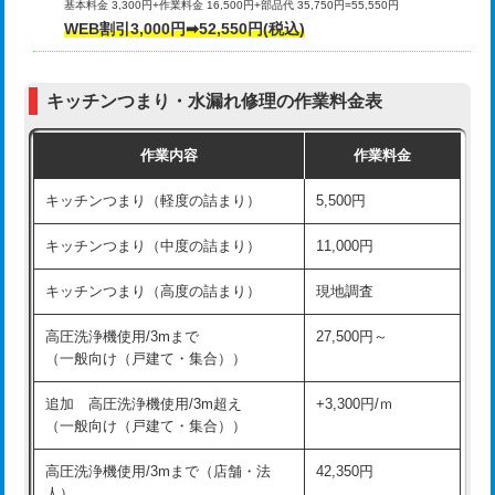
基本料金 3,300円+作業料金 16,500円+部品代 35,750円=55,550円
給水管工事※（ライニング鋼管・銅
44,000円
WEB割引3,000円➡52,550円(税込)
その他部品の脱着
8,800円～
管・ポリ管・HT管使用/3ｍまで)
交換・取付（タンク）
22,000円+材料費
給水管工事※（ライニング鋼管・銅
+8,800円
管・ポリ管・HT管使用/3ｍ超え)
キッチンつまり・水漏れ修理の作業料金表
交換・取付(単水栓（壁付・デッキ
13,200円+材料費
式）)
排水管工事（土の掘削・埋め戻し作
11,000円~
作業内容
作業料金
業）
交換・取付(混合水栓（壁付・デッキ
16,500円+材料費
キッチンつまり（軽度の詰まり）
5,500円
式・ワンホール）)
排水管工事（排水管工事/3ｍまで）
55,000円
キッチンつまり（中度の詰まり）
11,000円
交換・取付(排水栓・排水トラップ
22,000円+材料費
排水管工事（追加 排水管工事/3ｍ超
+11,000円
（P/S/ポップアップ））
え）
キッチンつまり（高度の詰まり）
現地調査
交換・取付（その他部品）
11,000円+材料費
マス交換（土の掘削・埋め戻し作業）
11,000円~
高圧洗浄機使用/3mまで
27,500円～
（一般向け（戸建て・集合））
持込商品取付（単水栓）
13,200円
マス交換（深さ50㎝未満）
55,000円
追加 高圧洗浄機使用/3m超え
+3,300円/ｍ
持込商品取付（混合水栓）
16,500円
マス交換（深さ50㎝以上）
66,000円
（一般向け（戸建て・集合））
持込商品取付（浄水器・分岐水栓）
16,500円
コンクリート斫り（厚さ10㎝まで）
27,500円
高圧洗浄機使用/3mまで（店舗・法
42,350円
人）