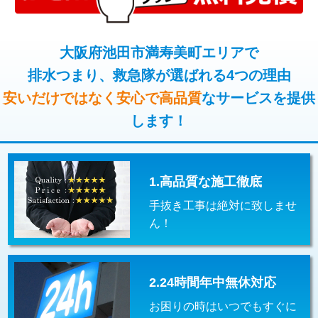
コンクリート斫り（厚さ10㎝超え）
38,500円
桝清掃
8,800円
モルタル補修（厚さ10㎝まで）
27,500円
大阪府池田市満寿美町エリアで
止水・漏水調査・防水処理・清掃・修
11,000円
理・調整・分解・加工など（軽作業）
排水つまり、救急隊が選ばれる4つの理由
モルタル補修（厚さ10㎝超え）
38,500円
安いだけではなく安心で高品質
なサービスを提供
止水・漏水調査・防水処理・清掃・修
22,000円
追加人工
16,500円
理・調整・分解・加工など（中作業）
します！
廃棄・処分
現場見積
止水・漏水調査・防水処理・清掃・修
33,000円
理・調整・分解・加工など（重作業）
1.高品質な施工徹底
その他部品の脱着
8,800円～
手抜き工事は絶対に致しませ
交換・取付（タンク）
22,000円+材料費
ん！
交換・取付(単水栓（壁付・デッキ
13,200円+材料費
式）)
2.24時間年中無休対応
交換・取付(混合水栓（壁付・デッキ
16,500円+材料費
式・ワンホール）)
お困りの時はいつでもすぐに