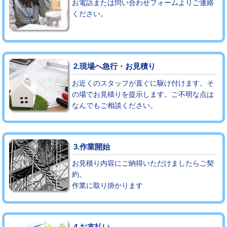
お電話または問い合わせフォームよりご連絡
ください。
モルタル補修（厚さ10㎝まで）
27,500円
モルタル補修（厚さ10㎝超え）
38,500円
追加人工
16,500円
2.現場へ急行・お見積り
廃棄・処分
現場見積
お近くのスタッフが直ぐに駆け付けます。そ
の場でお見積りを提示します。ご不明な点は
なんでもご相談ください。
※給水管工事は20mmまでの価格です。
3.作業開始
お見積り内容にご納得いただけましたらご契
約。
作業に取り掛かります
4.お支払い