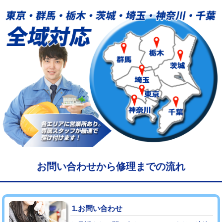
給水管工事※（塩ビ管（VP・HI）使
33,000円
用/3ｍまで)
給水管工事※（塩ビ管（VP・HI）使
+8,800円
用（追加）/3ｍ超え)
給水管工事※（ライニング鋼管・銅
44,000円
管・ポリ管・HT管使用/3ｍまで)
給水管工事※（ライニング鋼管・銅
+8,800円
管・ポリ管・HT管使用/3ｍ超え)
マス交換（土の掘削・埋め戻し作業）
11,000円~
マス交換（深さ50㎝未満）
55,000円
お問い合わせから修理までの流れ
マス交換（深さ50㎝以上）
66,000円
コンクリート斫り（厚さ10㎝まで）
27,500円
1.お問い合わせ
コンクリート斫り（厚さ10㎝超え）
38,500円