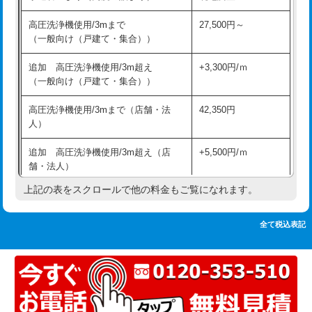
追加人工
16,500円
持込商品取付（単水栓）
13,200円
高圧洗浄機使用/3mまで
27,500円～
廃棄・処分
現場見積
（一般向け（戸建て・集合））
持込商品取付（混合水栓）
16,500円
※給水管工事は20mmまでの価格です。
追加 高圧洗浄機使用/3m超え
+3,300円/ｍ
持込商品取付（浄水器・分岐水栓）
16,500円
（一般向け（戸建て・集合））
排水管工事（土の掘削・埋め戻し作
11,000円~
高圧洗浄機使用/3mまで（店舗・法
42,350円
業）
人）
排水管工事（排水管工事/3ｍまで）
55,000円
追加 高圧洗浄機使用/3m超え（店
+5,500円/ｍ
舗・法人）
排水管工事（追加 排水管工事/3ｍ超
+11,000円
え）
上記の表をスクロールで他の料金もご覧になれます。
高度高圧洗浄換
現地調査
マス交換（土の掘削・埋め戻し作業）
11,000円~
トーラー作業
16,500円
全て税込表記
マス交換（深さ50㎝未満）
55,000円
トーラー機使用/3mまで
33,000円
マス交換（深さ50㎝以上）
66,000円
追加トーラー機使用/3m超え
+3,300円
コンクリート斫り（厚さ10㎝まで）
27,500円
カメラ調査
33,000円