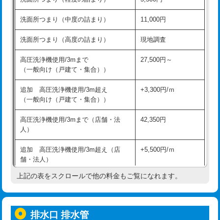
モルタル補修（厚さ10㎝超え）
38,500円
持込商品取付（混合水栓）
16,500円
洗面所つまり（中度の詰まり）
11,000円
洗面台設置
38,500円
持込商品取付（浄水器・分岐水栓）
16,500円
洗面所つまり（高度の詰まり）
現地調査
バスタブ設置
現場見積
給水管工事※（ホール加工)
16,500円
高圧洗浄機使用/3mまで
27,500円～
追加人工
16,500円
（一般向け（戸建て・集合））
給水管工事※（バンド止め)
3,300円
廃棄・処分
現場見積
追加 高圧洗浄機使用/3m超え
+3,300円/ｍ
給水管工事※（支持金具設置)
5,500円
（一般向け（戸建て・集合））
※給水管工事は20mmまでの価格です。
給水管工事※（保温材使用（バンド止
5,500円
高圧洗浄機使用/3mまで（店舗・法
42,350円
め込み）)
人）
給水管工事※（土の掘削・埋め戻し作
11,000円
追加 高圧洗浄機使用/3m超え（店
+5,500円/ｍ
業)
舗・法人）
給水管工事※（塩ビ管（VP・HI）使
33,000円
上記の表をスクロールで他の料金もご覧になれます。
高度高圧洗浄換
現地調査
用/3ｍまで)
トーラー作業
16,500円
給水管工事※（塩ビ管（VP・HI）使
+8,800円
用（追加）/3ｍ超え)
排水口 排水管
トーラー機使用/3mまで
33,000円