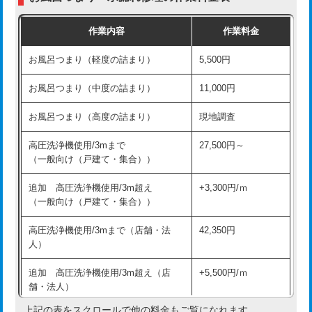
交換・取付（普通便座）
11,000円+材料費
作業内容
作業料金
交換・取付（温水洗浄便座）
16,500円+材料費
お風呂つまり（軽度の詰まり）
5,500円
交換・取付(単水栓（壁付・デッキ
13,200円+材料費
式）)
お風呂つまり（中度の詰まり）
11,000円
交換・取付(混合水栓（壁付・デッキ
16,500円+材料費
お風呂つまり（高度の詰まり）
現地調査
式・ワンホール）)
高圧洗浄機使用/3mまで
27,500円～
交換・取付(排水栓・排水トラップ
22,000円+材料費
（一般向け（戸建て・集合））
（P/S/ポップアップ））
追加 高圧洗浄機使用/3m超え
+3,300円/ｍ
交換・取付（その他部品）
11,000円+材料費
（一般向け（戸建て・集合））
持込商品取付（単水栓）
13,200円
高圧洗浄機使用/3mまで（店舗・法
42,350円
人）
持込商品取付（混合水栓）
16,500円
追加 高圧洗浄機使用/3m超え（店
+5,500円/ｍ
持込商品取付（浄水器・分岐水栓）
16,500円
舗・法人）
持込商品取付（温水洗浄便座）
22,000円
上記の表をスクロールで他の料金もご覧になれます。