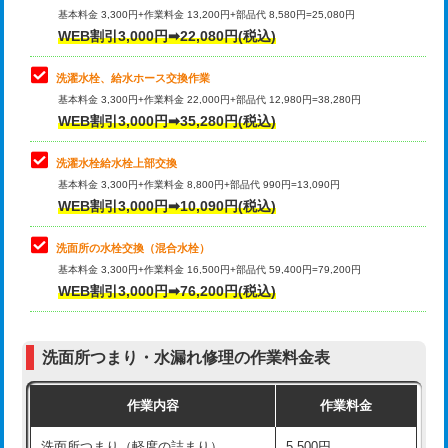
管・ポリ管・HT管使用/3ｍ超え)
基本料金 3,300円+作業料金 13,200円+部品代 8,580円=25,080円
止水・漏水調査・防水処理・清掃・修
33,000円
WEB割引3,000円➡22,080円(税込)
理・調整・分解・加工など（重作業）
排水管工事（土の掘削・埋め戻し作
11,000円~
業）
洗濯水栓、給水ホース交換作業
キッチンタンク脱着
16,500円
基本料金 3,300円+作業料金 22,000円+部品代 12,980円=38,280円
排水管工事（排水管工事/3ｍまで）
55,000円
WEB割引3,000円➡35,280円(税込)
その他部品の脱着
8,800円～
排水管工事（追加 排水管工事/3ｍ超
+11,000円
交換・取付（タンク）
22,000円+材料費
洗濯水栓給水栓上部交換
え）
基本料金 3,300円+作業料金 8,800円+部品代 990円=13,090円
交換・取付(単水栓（壁付・デッキ
13,200円+材料費
WEB割引3,000円➡10,090円(税込)
マス交換（土の掘削・埋め戻し作業）
11,000円~
式）)
洗面所の水栓交換（混合水栓）
マス交換（深さ50㎝未満）
55,000円
交換・取付(混合水栓（壁付・デッキ
16,500円+材料費
基本料金 3,300円+作業料金 16,500円+部品代 59,400円=79,200円
式・ワンホール）)
WEB割引3,000円➡76,200円(税込)
マス交換（深さ50㎝以上）
66,000円
交換・取付(排水栓・排水トラップ
22,000円+材料費
コンクリート斫り（厚さ10㎝まで）
27,500円
（P/S/ポップアップ））
洗面所つまり・水漏れ修理の作業料金表
コンクリート斫り（厚さ10㎝超え）
38,500円
交換・取付（その他部品）
11,000円+材料費
作業内容
作業料金
モルタル補修（厚さ10㎝まで）
27,500円
持込商品取付（単水栓）
13,200円
洗面所つまり（軽度の詰まり）
5,500円