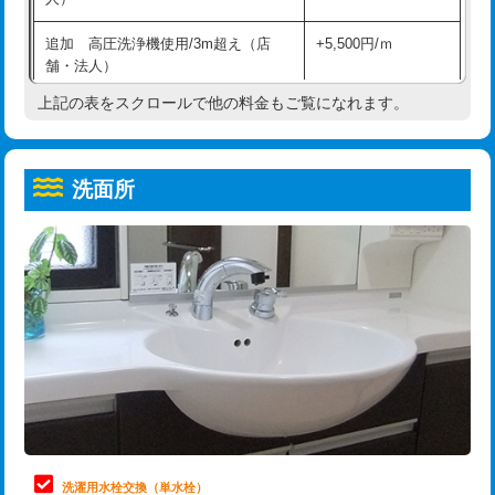
給水管工事※（ホール加工)
16,500円
コンクリート斫り（厚さ10㎝超え）
38,500円
追加 高圧洗浄機使用/3m超え（店
+5,500円/ｍ
給水管工事※（バンド止め)
3,300円
モルタル補修（厚さ10㎝まで）
27,500円
舗・法人）
給水管工事※（支持金具設置)
5,500円
モルタル補修（厚さ10㎝超え）
38,500円
上記の表をスクロールで他の料金もご覧になれます。
高度高圧洗浄換
現地調査
給水管工事※（保温材使用（バンド止
5,500円
洗面台設置
38,500円
トーラー作業
16,500円
め込み）)
洗面所
追加人工
16,500円
トーラー機使用/3mまで
33,000円
給水管工事※（土の掘削・埋め戻し作
11,000円
業)
廃棄・処分
現場見積
追加トーラー機使用/3m超え
+3,300円
給水管工事※（塩ビ管（VP・HI）使
33,000円
※給水管工事は20mmまでの価格です。
カメラ調査
33,000円
用/3ｍまで)
桝清掃
8,800円
給水管工事※（塩ビ管（VP・HI）使
+8,800円
用（追加）/3ｍ超え)
止水・漏水調査・防水処理・清掃・修
11,000円
理・調整・分解・加工など（軽作業）
給水管工事※（ライニング鋼管・銅
44,000円
管・ポリ管・HT管使用/3ｍまで)
止水・漏水調査・防水処理・清掃・修
22,000円
理・調整・分解・加工など（中作業）
給水管工事※（ライニング鋼管・銅
+8,800円
洗濯用水栓交換（単水栓）