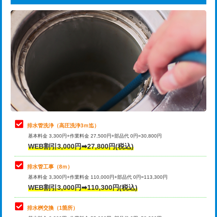
給水管工事※（ライニング鋼管・銅
44,000円
追加トーラー機使用/3m超え
+3,300円
管・ポリ管・HT管使用/3ｍまで)
カメラ調査
33,000円
給水管工事※（ライニング鋼管・銅
+8,800円
管・ポリ管・HT管使用/3ｍ超え)
桝清掃
8,800円
排水管工事（土の掘削・埋め戻し作
11,000円~
止水・漏水調査・防水処理・清掃・修
11,000円
業）
理・調整・分解・加工など（軽作業）
排水管工事（排水管工事/3ｍまで）
55,000円
止水・漏水調査・防水処理・清掃・修
22,000円
理・調整・分解・加工など（中作業）
排水管工事（追加 排水管工事/3ｍ超
+11,000円
排水管洗浄（高圧洗浄3ｍ迄）
え）
基本料金 3,300円+作業料金 27,500円+部品代 0円=30,800円
止水・漏水調査・防水処理・清掃・修
33,000円
WEB割引3,000円➡27,800円(税込)
理・調整・分解・加工など（重作業）
マス交換（土の掘削・埋め戻し作業）
11,000円~
排水管工事（8ｍ）
その他部品の脱着
8,800円～
マス交換（深さ50㎝未満）
55,000円
基本料金 3,300円+作業料金 110,000円+部品代 0円=113,300円
WEB割引3,000円➡110,300円(税込)
交換・取付（タンク）
22,000円+材料費
マス交換（深さ50㎝以上）
66,000円
交換・取付(単水栓（壁付・デッキ
13,200円+材料費
コンクリート斫り（厚さ10㎝まで）
27,500円
排水桝交換（1箇所）