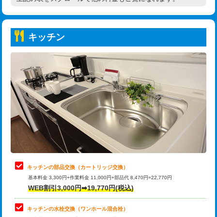
高度高圧洗浄換
現地調査
持込商品取付（普通便座⇔温水洗浄便
22,000円
トーラー作業
16,500円
座）
キッチン
トーラー機使用/3mまで
33,000円
給水管工事※（ホール加工)
16,500円
追加トーラー機使用/3m超え
+3,300円
給水管工事※（バンド止め)
3,300円
カメラ調査
33,000円
給水管工事※（支持金具設置)
5,500円
桝清掃
8,800円
給水管工事※（保温材使用（バンド止
5,500円
め込み）)
止水・漏水調査・防水処理・清掃・修
11,000円
理・調整・分解・加工など（軽作業）
給水管工事※（土の掘削・埋め戻し作
11,000円
業)
止水・漏水調査・防水処理・清掃・修
22,000円
理・調整・分解・加工など（中作業）
給水管工事※（塩ビ管（VP・HI）使
33,000円
キッチンの部品交換（カートリッジ交換）
用/3ｍまで)
基本料金 3,300円+作業料金 11,000円+部品代 8,470円=22,770円
止水・漏水調査・防水処理・清掃・修
33,000円
WEB割引3,000円➡19,770円(税込)
理・調整・分解・加工など（重作業）
給水管工事※（塩ビ管（VP・HI）使
+8,800円
用（追加）/3ｍ超え)
キッチンの水栓交換（ワンホール混合栓）
お風呂タンク脱着
16,500円