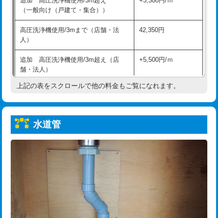
追加 高圧洗浄機使用/3m超え
+3,300円/ｍ
給水管工事※（保温材使用（バンド止
5,500円
（一般向け（戸建て・集合））
め込み）)
高圧洗浄機使用/3mまで（店舗・法
42,350円
給水管工事※（土の掘削・埋め戻し作
11,000円
人）
業)
追加 高圧洗浄機使用/3m超え（店
+5,500円/ｍ
給水管工事※（塩ビ管（VP・HI）使
33,000円
舗・法人）
用/3ｍまで)
上記の表をスクロールで他の料金もご覧になれます。
高度高圧洗浄換
現地調査
給水管工事※（塩ビ管（VP・HI）使
+8,800円
用（追加）/3ｍ超え)
トーラー作業
16,500円
給水管工事※（ライニング鋼管・銅
44,000円
水道管
トーラー機使用/3mまで
33,000円
管・ポリ管・HT管使用/3ｍまで)
追加トーラー機使用/3m超え
+3,300円
給水管工事※（ライニング鋼管・銅
+8,800円
管・ポリ管・HT管使用/3ｍ超え)
カメラ調査
33,000円
排水管工事（土の掘削・埋め戻し作
11,000円~
桝清掃
8,800円
業）
止水・漏水調査・防水処理・清掃・修
11,000円
排水管工事（排水管工事/3ｍまで）
55,000円