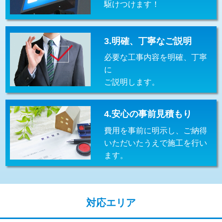
駆けつけます！
交換・取付(排水栓・排水トラップ
22,000円+材料費
（P/S/ポップアップ））
交換・取付（その他部品）
11,000円+材料費
3.明確、丁寧なご説明
必要な工事内容を明確、丁寧
持込商品取付（単水栓）
13,200円
に
持込商品取付（混合水栓）
16,500円
ご説明します。
持込商品取付（浄水器・分岐水栓）
16,500円
4.安心の事前見積もり
給水管工事※（ホール加工)
16,500円
費用を事前に明示し、ご納得
給水管工事※（バンド止め)
3,300円
いただいたうえで施工を行い
ます。
給水管工事※（支持金具設置)
5,500円
給水管工事※（保温材使用（バンド止
5,500円
め込み）)
対応エリア
給水管工事※（土の掘削・埋め戻し作
11,000円
業)