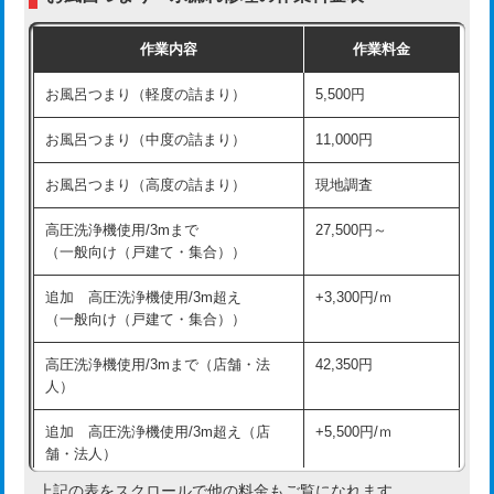
交換・取付（普通便座）
11,000円+材料費
作業内容
作業料金
交換・取付（温水洗浄便座）
16,500円+材料費
お風呂つまり（軽度の詰まり）
5,500円
交換・取付(単水栓（壁付・デッキ
13,200円+材料費
式）)
お風呂つまり（中度の詰まり）
11,000円
交換・取付(混合水栓（壁付・デッキ
16,500円+材料費
お風呂つまり（高度の詰まり）
現地調査
式・ワンホール）)
高圧洗浄機使用/3mまで
27,500円～
交換・取付(排水栓・排水トラップ
22,000円+材料費
（一般向け（戸建て・集合））
（P/S/ポップアップ））
追加 高圧洗浄機使用/3m超え
+3,300円/ｍ
交換・取付（その他部品）
11,000円+材料費
（一般向け（戸建て・集合））
持込商品取付（単水栓）
13,200円
高圧洗浄機使用/3mまで（店舗・法
42,350円
人）
持込商品取付（混合水栓）
16,500円
追加 高圧洗浄機使用/3m超え（店
+5,500円/ｍ
持込商品取付（浄水器・分岐水栓）
16,500円
舗・法人）
持込商品取付（温水洗浄便座）
22,000円
上記の表をスクロールで他の料金もご覧になれます。