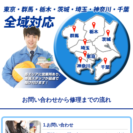
給水管工事※（塩ビ管（VP・HI）使
33,000円
用/3ｍまで)
給水管工事※（塩ビ管（VP・HI）使
+8,800円
用（追加）/3ｍ超え)
給水管工事※（ライニング鋼管・銅
44,000円
管・ポリ管・HT管使用/3ｍまで)
給水管工事※（ライニング鋼管・銅
+8,800円
管・ポリ管・HT管使用/3ｍ超え)
マス交換（土の掘削・埋め戻し作業）
11,000円~
マス交換（深さ50㎝未満）
55,000円
お問い合わせから修理までの流れ
マス交換（深さ50㎝以上）
66,000円
コンクリート斫り（厚さ10㎝まで）
27,500円
1.お問い合わせ
コンクリート斫り（厚さ10㎝超え）
38,500円