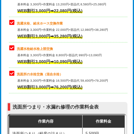
管・ポリ管・HT管使用/3ｍ超え)
基本料金 3,300円+作業料金 13,200円+部品代 8,580円=25,080円
止水・漏水調査・防水処理・清掃・修
33,000円
WEB割引3,000円➡22,080円(税込)
理・調整・分解・加工など（重作業）
排水管工事（土の掘削・埋め戻し作
11,000円~
業）
洗濯水栓、給水ホース交換作業
キッチンタンク脱着
16,500円
基本料金 3,300円+作業料金 22,000円+部品代 12,980円=38,280円
排水管工事（排水管工事/3ｍまで）
55,000円
WEB割引3,000円➡35,280円(税込)
その他部品の脱着
8,800円～
排水管工事（追加 排水管工事/3ｍ超
+11,000円
交換・取付（タンク）
22,000円+材料費
洗濯水栓給水栓上部交換
え）
基本料金 3,300円+作業料金 8,800円+部品代 990円=13,090円
交換・取付(単水栓（壁付・デッキ
13,200円+材料費
WEB割引3,000円➡10,090円(税込)
マス交換（土の掘削・埋め戻し作業）
11,000円~
式）)
洗面所の水栓交換（混合水栓）
マス交換（深さ50㎝未満）
55,000円
交換・取付(混合水栓（壁付・デッキ
16,500円+材料費
基本料金 3,300円+作業料金 16,500円+部品代 59,400円=79,200円
式・ワンホール）)
WEB割引3,000円➡76,200円(税込)
マス交換（深さ50㎝以上）
66,000円
交換・取付(排水栓・排水トラップ
22,000円+材料費
コンクリート斫り（厚さ10㎝まで）
27,500円
（P/S/ポップアップ））
洗面所つまり・水漏れ修理の作業料金表
コンクリート斫り（厚さ10㎝超え）
38,500円
交換・取付（その他部品）
11,000円+材料費
作業内容
作業料金
モルタル補修（厚さ10㎝まで）
27,500円
持込商品取付（単水栓）
13,200円
洗面所つまり（軽度の詰まり）
5,500円