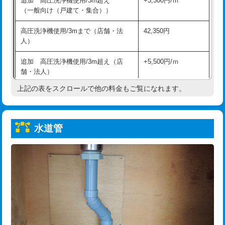
追加 高圧洗浄機使用/3m超え
+3,300円/ｍ
給水管工事※（保温材使用（バンド止
5,500円
（一般向け（戸建て・集合））
め込み）)
高圧洗浄機使用/3mまで（店舗・法
42,350円
給水管工事※（土の掘削・埋め戻し作
11,000円
人）
業)
追加 高圧洗浄機使用/3m超え（店
+5,500円/ｍ
給水管工事※（塩ビ管（VP・HI）使
33,000円
舗・法人）
用/3ｍまで)
上記の表をスクロールで他の料金もご覧になれます。
高度高圧洗浄換
現地調査
給水管工事※（塩ビ管（VP・HI）使
+8,800円
用（追加）/3ｍ超え)
トーラー作業
16,500円
給水管工事※（ライニング鋼管・銅
44,000円
水道管
トーラー機使用/3mまで
33,000円
管・ポリ管・HT管使用/3ｍまで)
追加トーラー機使用/3m超え
+3,300円
給水管工事※（ライニング鋼管・銅
+8,800円
管・ポリ管・HT管使用/3ｍ超え)
カメラ調査
33,000円
排水管工事（土の掘削・埋め戻し作
11,000円~
桝清掃
8,800円
業）
止水・漏水調査・防水処理・清掃・修
11,000円
排水管工事（排水管工事/3ｍまで）
55,000円