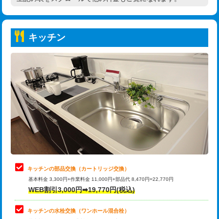
高度高圧洗浄換
現地調査
持込商品取付（普通便座⇔温水洗浄便
22,000円
トーラー作業
16,500円
座）
キッチン
トーラー機使用/3mまで
33,000円
給水管工事※（ホール加工)
16,500円
追加トーラー機使用/3m超え
+3,300円
給水管工事※（バンド止め)
3,300円
カメラ調査
33,000円
給水管工事※（支持金具設置)
5,500円
桝清掃
8,800円
給水管工事※（保温材使用（バンド止
5,500円
め込み）)
止水・漏水調査・防水処理・清掃・修
11,000円
理・調整・分解・加工など（軽作業）
給水管工事※（土の掘削・埋め戻し作
11,000円
業)
止水・漏水調査・防水処理・清掃・修
22,000円
理・調整・分解・加工など（中作業）
給水管工事※（塩ビ管（VP・HI）使
33,000円
キッチンの部品交換（カートリッジ交換）
用/3ｍまで)
基本料金 3,300円+作業料金 11,000円+部品代 8,470円=22,770円
止水・漏水調査・防水処理・清掃・修
33,000円
WEB割引3,000円➡19,770円(税込)
理・調整・分解・加工など（重作業）
給水管工事※（塩ビ管（VP・HI）使
+8,800円
用（追加）/3ｍ超え)
キッチンの水栓交換（ワンホール混合栓）
お風呂タンク脱着
16,500円