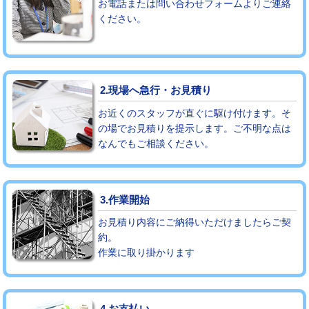
お電話または問い合わせフォームよりご連絡
ください。
モルタル補修（厚さ10㎝まで）
27,500円
モルタル補修（厚さ10㎝超え）
38,500円
追加人工
16,500円
2.現場へ急行・お見積り
廃棄・処分
現場見積
お近くのスタッフが直ぐに駆け付けます。そ
の場でお見積りを提示します。ご不明な点は
なんでもご相談ください。
※給水管工事は20mmまでの価格です。
3.作業開始
お見積り内容にご納得いただけましたらご契
約。
作業に取り掛かります
4.お支払い