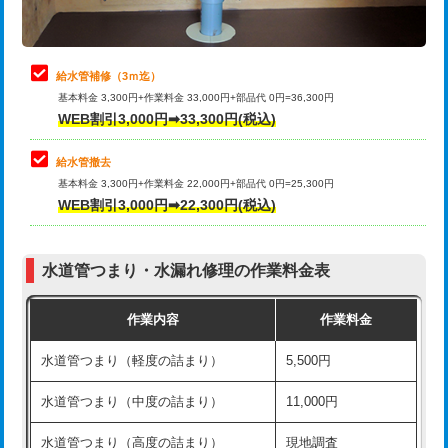
理・調整・分解・加工など（軽作業）
排水管工事（追加 排水管工事/3ｍ超
+11,000円
止水・漏水調査・防水処理・清掃・修
22,000円
え）
理・調整・分解・加工など（中作業）
給水管補修（3ｍ迄）
マス交換（土の掘削・埋め戻し作業）
11,000円~
基本料金 3,300円+作業料金 33,000円+部品代 0円=36,300円
止水・漏水調査・防水処理・清掃・修
33,000円
WEB割引3,000円➡33,300円(税込)
理・調整・分解・加工など（重作業）
マス交換（深さ50㎝未満）
55,000円
給水管撤去
その他部品の脱着
8,800円～
マス交換（深さ50㎝以上）
66,000円
基本料金 3,300円+作業料金 22,000円+部品代 0円=25,300円
WEB割引3,000円➡22,300円(税込)
交換・取付（タンク）
22,000円+材料費
コンクリート斫り（厚さ10㎝まで）
27,500円
交換・取付(単水栓（壁付・デッキ
13,200円+材料費
コンクリート斫り（厚さ10㎝超え）
38,500円
式）)
水道管つまり・水漏れ修理の作業料金表
モルタル補修（厚さ10㎝まで）
27,500円
交換・取付(混合水栓（壁付・デッキ
16,500円+材料費
作業内容
作業料金
式・ワンホール）)
モルタル補修（厚さ10㎝超え）
38,500円
水道管つまり（軽度の詰まり）
5,500円
交換・取付(排水栓・排水トラップ
22,000円+材料費
洗面台設置
38,500円
（P/S/ポップアップ））
水道管つまり（中度の詰まり）
11,000円
化粧台設置
22,000円
交換・取付（その他部品）
11,000円+材料費
水道管つまり（高度の詰まり）
現地調査