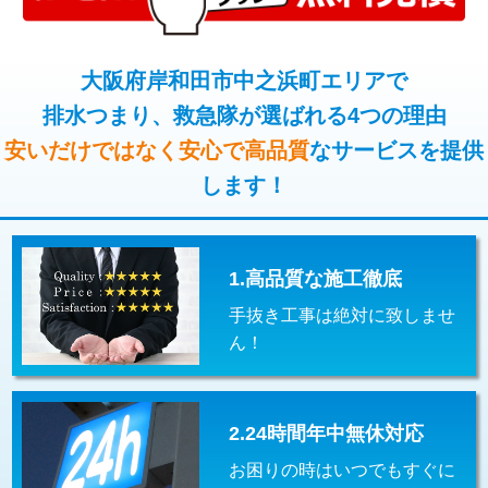
コンクリート斫り（厚さ10㎝超え）
38,500円
桝清掃
8,800円
モルタル補修（厚さ10㎝まで）
27,500円
大阪府岸和田市中之浜町エリアで
止水・漏水調査・防水処理・清掃・修
11,000円
理・調整・分解・加工など（軽作業）
排水つまり、救急隊が選ばれる4つの理由
モルタル補修（厚さ10㎝超え）
38,500円
安いだけではなく安心で高品質
なサービスを提供
止水・漏水調査・防水処理・清掃・修
22,000円
追加人工
16,500円
理・調整・分解・加工など（中作業）
します！
廃棄・処分
現場見積
止水・漏水調査・防水処理・清掃・修
33,000円
理・調整・分解・加工など（重作業）
1.高品質な施工徹底
その他部品の脱着
8,800円～
手抜き工事は絶対に致しませ
交換・取付（タンク）
22,000円+材料費
ん！
交換・取付(単水栓（壁付・デッキ
13,200円+材料費
式）)
2.24時間年中無休対応
交換・取付(混合水栓（壁付・デッキ
16,500円+材料費
式・ワンホール）)
お困りの時はいつでもすぐに