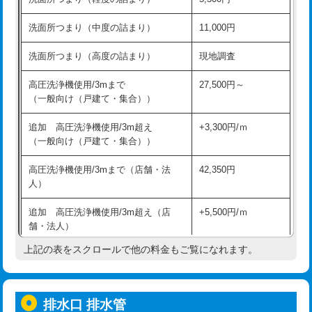
モルタル補修（厚さ10㎝超え）
38,500円
持込商品取付（混合水栓）
16,500円
洗面所つまり（中度の詰まり）
11,000円
洗面台設置
38,500円
持込商品取付（浄水器・分岐水栓）
16,500円
洗面所つまり（高度の詰まり）
現地調査
バスタブ設置
現場見積
給水管工事※（ホール加工)
16,500円
高圧洗浄機使用/3mまで
27,500円～
追加人工
16,500円
（一般向け（戸建て・集合））
給水管工事※（バンド止め)
3,300円
廃棄・処分
現場見積
追加 高圧洗浄機使用/3m超え
+3,300円/ｍ
給水管工事※（支持金具設置)
5,500円
（一般向け（戸建て・集合））
※給水管工事は20mmまでの価格です。
給水管工事※（保温材使用（バンド止
5,500円
高圧洗浄機使用/3mまで（店舗・法
42,350円
め込み）)
人）
給水管工事※（土の掘削・埋め戻し作
11,000円
追加 高圧洗浄機使用/3m超え（店
+5,500円/ｍ
業)
舗・法人）
給水管工事※（塩ビ管（VP・HI）使
33,000円
上記の表をスクロールで他の料金もご覧になれます。
高度高圧洗浄換
現地調査
用/3ｍまで)
トーラー作業
16,500円
給水管工事※（塩ビ管（VP・HI）使
+8,800円
用（追加）/3ｍ超え)
排水口 排水管
トーラー機使用/3mまで
33,000円