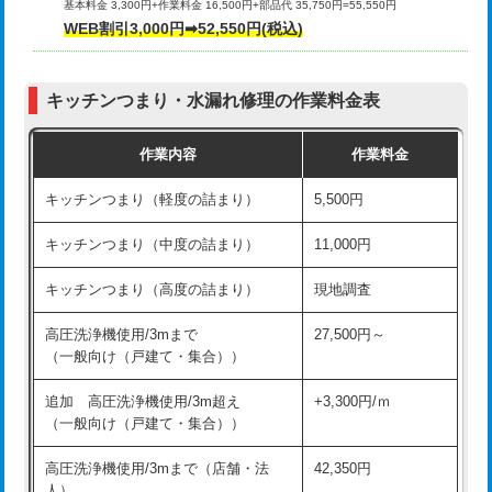
基本料金 3,300円+作業料金 16,500円+部品代 35,750円=55,550円
給水管工事※（ライニング鋼管・銅
44,000円
WEB割引3,000円➡52,550円(税込)
その他部品の脱着
8,800円～
管・ポリ管・HT管使用/3ｍまで)
交換・取付（タンク）
22,000円+材料費
給水管工事※（ライニング鋼管・銅
+8,800円
管・ポリ管・HT管使用/3ｍ超え)
キッチンつまり・水漏れ修理の作業料金表
交換・取付(単水栓（壁付・デッキ
13,200円+材料費
式）)
排水管工事（土の掘削・埋め戻し作
11,000円~
作業内容
作業料金
業）
交換・取付(混合水栓（壁付・デッキ
16,500円+材料費
キッチンつまり（軽度の詰まり）
5,500円
式・ワンホール）)
排水管工事（排水管工事/3ｍまで）
55,000円
キッチンつまり（中度の詰まり）
11,000円
交換・取付(排水栓・排水トラップ
22,000円+材料費
排水管工事（追加 排水管工事/3ｍ超
+11,000円
（P/S/ポップアップ））
え）
キッチンつまり（高度の詰まり）
現地調査
交換・取付（その他部品）
11,000円+材料費
マス交換（土の掘削・埋め戻し作業）
11,000円~
高圧洗浄機使用/3mまで
27,500円～
（一般向け（戸建て・集合））
持込商品取付（単水栓）
13,200円
マス交換（深さ50㎝未満）
55,000円
追加 高圧洗浄機使用/3m超え
+3,300円/ｍ
持込商品取付（混合水栓）
16,500円
マス交換（深さ50㎝以上）
66,000円
（一般向け（戸建て・集合））
持込商品取付（浄水器・分岐水栓）
16,500円
コンクリート斫り（厚さ10㎝まで）
27,500円
高圧洗浄機使用/3mまで（店舗・法
42,350円
人）