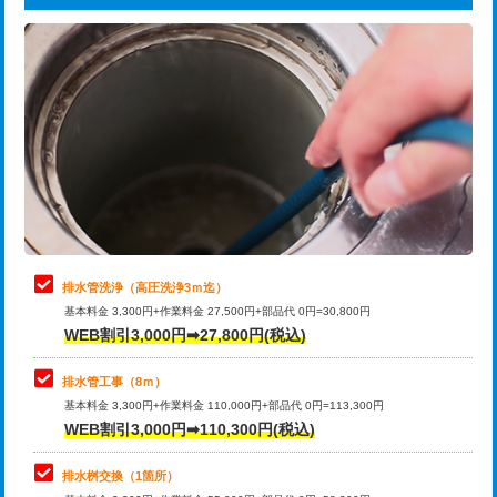
給水管工事※（ライニング鋼管・銅
44,000円
追加トーラー機使用/3m超え
+3,300円
管・ポリ管・HT管使用/3ｍまで)
カメラ調査
33,000円
給水管工事※（ライニング鋼管・銅
+8,800円
管・ポリ管・HT管使用/3ｍ超え)
桝清掃
8,800円
排水管工事（土の掘削・埋め戻し作
11,000円~
止水・漏水調査・防水処理・清掃・修
11,000円
業）
理・調整・分解・加工など（軽作業）
排水管工事（排水管工事/3ｍまで）
55,000円
止水・漏水調査・防水処理・清掃・修
22,000円
理・調整・分解・加工など（中作業）
排水管工事（追加 排水管工事/3ｍ超
+11,000円
排水管洗浄（高圧洗浄3ｍ迄）
え）
基本料金 3,300円+作業料金 27,500円+部品代 0円=30,800円
止水・漏水調査・防水処理・清掃・修
33,000円
WEB割引3,000円➡27,800円(税込)
理・調整・分解・加工など（重作業）
マス交換（土の掘削・埋め戻し作業）
11,000円~
排水管工事（8ｍ）
その他部品の脱着
8,800円～
マス交換（深さ50㎝未満）
55,000円
基本料金 3,300円+作業料金 110,000円+部品代 0円=113,300円
WEB割引3,000円➡110,300円(税込)
交換・取付（タンク）
22,000円+材料費
マス交換（深さ50㎝以上）
66,000円
交換・取付(単水栓（壁付・デッキ
13,200円+材料費
コンクリート斫り（厚さ10㎝まで）
27,500円
排水桝交換（1箇所）