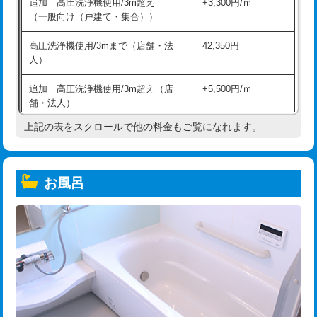
追加 高圧洗浄機使用/3m超え
+3,300円/ｍ
（一般向け（戸建て・集合））
高圧洗浄機使用/3mまで（店舗・法
42,350円
人）
追加 高圧洗浄機使用/3m超え（店
+5,500円/ｍ
舗・法人）
上記の表をスクロールで他の料金もご覧になれます。
高度高圧洗浄換
現地調査
トーラー作業
16,500円
お風呂
トーラー機使用/3mまで
33,000円
追加トーラー機使用/3m超え
+3,300円
カメラ調査
33,000円
桝清掃
8,800円
止水・漏水調査・防水処理・清掃・修
11,000円