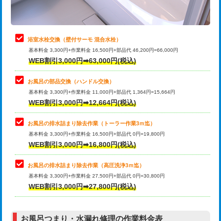
理・調整・分解・加工など（軽作業）
止水・漏水調査・防水処理・清掃・修
22,000円
理・調整・分解・加工など（中作業）
浴室水栓交換（壁付サーモ 混合水栓）
基本料金 3,300円+作業料金 16,500円+部品代 46,200円=66,000円
止水・漏水調査・防水処理・清掃・修
33,000円
WEB割引3,000円➡63,000円(税込)
理・調整・分解・加工など（重作業）
お風呂の部品交換（ハンドル交換）
トイレタンク脱着
16,500円
基本料金 3,300円+作業料金 11,000円+部品代 1,364円=15,664円
WEB割引3,000円➡12,664円(税込)
トイレ便器脱着
16,500円
タンクレストイレ脱着
33,000円
お風呂の排水詰まり除去作業（トーラー作業3ｍ迄）
基本料金 3,300円+作業料金 16,500円+部品代 0円=19,800円
小便器トイレ脱着
現地見積
WEB割引3,000円➡16,800円(税込)
その他部品の脱着
8,800円～
お風呂の排水詰まり除去作業（高圧洗浄3ｍ迄）
基本料金 3,300円+作業料金 27,500円+部品代 0円=30,800円
交換・取付（タンク）
22,000円+材料費
WEB割引3,000円➡27,800円(税込)
交換・取付（便器）
22,000円+材料費
お風呂つまり・水漏れ修理の作業料金表