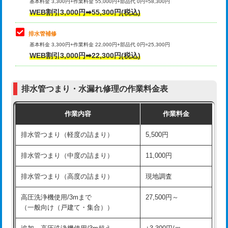
式）)
基本料金 3,300円+作業料金 55,000円+部品代 0円=58,300円
コンクリート斫り（厚さ10㎝超え）
38,500円
WEB割引3,000円➡55,300円(税込)
交換・取付(混合水栓（壁付・デッキ
16,500円+材料費
式・ワンホール）)
モルタル補修（厚さ10㎝まで）
27,500円
排水管補修
基本料金 3,300円+作業料金 22,000円+部品代 0円=25,300円
交換・取付(排水栓・排水トラップ
22,000円+材料費
モルタル補修（厚さ10㎝超え）
38,500円
WEB割引3,000円➡22,300円(税込)
（P/S/ポップアップ））
台所シンク・作業台設置
現場見積
交換・取付（その他部品）
11,000円+材料費
排水管つまり・水漏れ修理の作業料金表
追加人工
16,500円
持込商品取付（単水栓）
13,200円
作業内容
作業料金
廃棄・処分
現場見積
持込商品取付（混合水栓）
16,500円
排水管つまり（軽度の詰まり）
5,500円
※給水管工事は20mmまでの価格です。
持込商品取付（浄水器・分岐水栓）
16,500円
排水管つまり（中度の詰まり）
11,000円
給水管工事※（ホール加工)
16,500円
排水管つまり（高度の詰まり）
現地調査
給水管工事※（バンド止め)
3,300円
高圧洗浄機使用/3mまで
27,500円～
（一般向け（戸建て・集合））
給水管工事※（支持金具設置)
5,500円