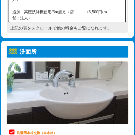
給水管工事※（ホール加工)
16,500円
コンクリート斫り（厚さ10㎝超え）
38,500円
追加 高圧洗浄機使用/3m超え（店
+5,500円/ｍ
給水管工事※（バンド止め)
3,300円
モルタル補修（厚さ10㎝まで）
27,500円
舗・法人）
給水管工事※（支持金具設置)
5,500円
モルタル補修（厚さ10㎝超え）
38,500円
上記の表をスクロールで他の料金もご覧になれます。
高度高圧洗浄換
現地調査
給水管工事※（保温材使用（バンド止
5,500円
洗面台設置
38,500円
トーラー作業
16,500円
め込み）)
洗面所
追加人工
16,500円
トーラー機使用/3mまで
33,000円
給水管工事※（土の掘削・埋め戻し作
11,000円
業)
廃棄・処分
現場見積
追加トーラー機使用/3m超え
+3,300円
給水管工事※（塩ビ管（VP・HI）使
33,000円
※給水管工事は20mmまでの価格です。
カメラ調査
33,000円
用/3ｍまで)
桝清掃
8,800円
給水管工事※（塩ビ管（VP・HI）使
+8,800円
用（追加）/3ｍ超え)
止水・漏水調査・防水処理・清掃・修
11,000円
理・調整・分解・加工など（軽作業）
給水管工事※（ライニング鋼管・銅
44,000円
管・ポリ管・HT管使用/3ｍまで)
止水・漏水調査・防水処理・清掃・修
22,000円
理・調整・分解・加工など（中作業）
給水管工事※（ライニング鋼管・銅
+8,800円
洗濯用水栓交換（単水栓）