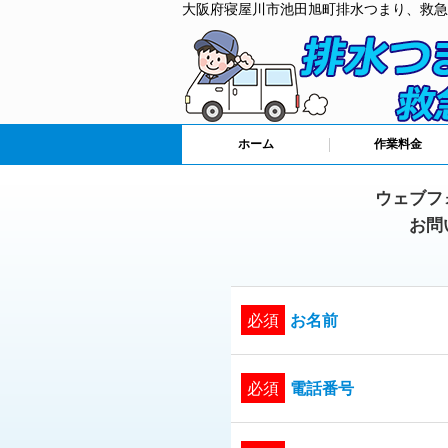
大阪府寝屋川市池田旭町排水つまり、救急
ホーム
作業料金
ウェブフ
お問
必須
お名前
必須
電話番号