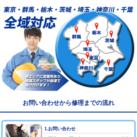
給水管工事※（塩ビ管（VP・HI）使
33,000円
用/3ｍまで)
給水管工事※（塩ビ管（VP・HI）使
+8,800円
用（追加）/3ｍ超え)
給水管工事※（ライニング鋼管・銅
44,000円
管・ポリ管・HT管使用/3ｍまで)
給水管工事※（ライニング鋼管・銅
+8,800円
管・ポリ管・HT管使用/3ｍ超え)
マス交換（土の掘削・埋め戻し作業）
11,000円~
マス交換（深さ50㎝未満）
55,000円
お問い合わせから修理までの流れ
マス交換（深さ50㎝以上）
66,000円
コンクリート斫り（厚さ10㎝まで）
27,500円
1.お問い合わせ
コンクリート斫り（厚さ10㎝超え）
38,500円