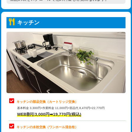
高度高圧洗浄換
現地調査
持込商品取付（普通便座⇔温水洗浄便
22,000円
トーラー作業
16,500円
座）
キッチン
トーラー機使用/3mまで
33,000円
給水管工事※（ホール加工)
16,500円
追加トーラー機使用/3m超え
+3,300円
給水管工事※（バンド止め)
3,300円
カメラ調査
33,000円
給水管工事※（支持金具設置)
5,500円
桝清掃
8,800円
給水管工事※（保温材使用（バンド止
5,500円
め込み）)
止水・漏水調査・防水処理・清掃・修
11,000円
理・調整・分解・加工など（軽作業）
給水管工事※（土の掘削・埋め戻し作
11,000円
業)
止水・漏水調査・防水処理・清掃・修
22,000円
理・調整・分解・加工など（中作業）
給水管工事※（塩ビ管（VP・HI）使
33,000円
キッチンの部品交換（カートリッジ交換）
用/3ｍまで)
基本料金 3,300円+作業料金 11,000円+部品代 8,470円=22,770円
止水・漏水調査・防水処理・清掃・修
33,000円
WEB割引3,000円➡19,770円(税込)
理・調整・分解・加工など（重作業）
給水管工事※（塩ビ管（VP・HI）使
+8,800円
用（追加）/3ｍ超え)
キッチンの水栓交換（ワンホール混合栓）
お風呂タンク脱着
16,500円