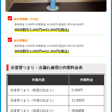
理・調整・分解・加工など（軽作業）
排水管工事（追加 排水管工事/3ｍ超
+11,000円
止水・漏水調査・防水処理・清掃・修
22,000円
え）
理・調整・分解・加工など（中作業）
給水管補修（3ｍ迄）
マス交換（土の掘削・埋め戻し作業）
11,000円~
基本料金 3,300円+作業料金 33,000円+部品代 0円=36,300円
止水・漏水調査・防水処理・清掃・修
33,000円
WEB割引3,000円➡33,300円(税込)
理・調整・分解・加工など（重作業）
マス交換（深さ50㎝未満）
55,000円
給水管撤去
その他部品の脱着
8,800円～
マス交換（深さ50㎝以上）
66,000円
基本料金 3,300円+作業料金 22,000円+部品代 0円=25,300円
WEB割引3,000円➡22,300円(税込)
交換・取付（タンク）
22,000円+材料費
コンクリート斫り（厚さ10㎝まで）
27,500円
交換・取付(単水栓（壁付・デッキ
13,200円+材料費
コンクリート斫り（厚さ10㎝超え）
38,500円
式）)
水道管つまり・水漏れ修理の作業料金表
モルタル補修（厚さ10㎝まで）
27,500円
交換・取付(混合水栓（壁付・デッキ
16,500円+材料費
作業内容
作業料金
式・ワンホール）)
モルタル補修（厚さ10㎝超え）
38,500円
水道管つまり（軽度の詰まり）
5,500円
交換・取付(排水栓・排水トラップ
22,000円+材料費
洗面台設置
38,500円
（P/S/ポップアップ））
水道管つまり（中度の詰まり）
11,000円
化粧台設置
22,000円
交換・取付（その他部品）
11,000円+材料費
水道管つまり（高度の詰まり）
現地調査