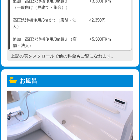
追加 高圧洗浄機使用/3m超え
+3,300円/ｍ
（一般向け（戸建て・集合））
高圧洗浄機使用/3mまで（店舗・法
42,350円
人）
追加 高圧洗浄機使用/3m超え（店
+5,500円/ｍ
舗・法人）
上記の表をスクロールで他の料金もご覧になれます。
高度高圧洗浄換
現地調査
トーラー作業
16,500円
お風呂
トーラー機使用/3mまで
33,000円
追加トーラー機使用/3m超え
+3,300円
カメラ調査
33,000円
桝清掃
8,800円
止水・漏水調査・防水処理・清掃・修
11,000円