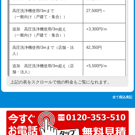
追加人工
16,500円
持込商品取付（単水栓）
13,200円
高圧洗浄機使用/3mまで
27,500円～
廃棄・処分
現場見積
（一般向け（戸建て・集合））
持込商品取付（混合水栓）
16,500円
※給水管工事は20mmまでの価格です。
追加 高圧洗浄機使用/3m超え
+3,300円/ｍ
持込商品取付（浄水器・分岐水栓）
16,500円
（一般向け（戸建て・集合））
排水管工事（土の掘削・埋め戻し作
11,000円~
高圧洗浄機使用/3mまで（店舗・法
42,350円
業）
人）
排水管工事（排水管工事/3ｍまで）
55,000円
追加 高圧洗浄機使用/3m超え（店
+5,500円/ｍ
舗・法人）
排水管工事（追加 排水管工事/3ｍ超
+11,000円
え）
上記の表をスクロールで他の料金もご覧になれます。
高度高圧洗浄換
現地調査
マス交換（土の掘削・埋め戻し作業）
11,000円~
トーラー作業
16,500円
全て税込表記
マス交換（深さ50㎝未満）
55,000円
トーラー機使用/3mまで
33,000円
マス交換（深さ50㎝以上）
66,000円
追加トーラー機使用/3m超え
+3,300円
コンクリート斫り（厚さ10㎝まで）
27,500円
カメラ調査
33,000円