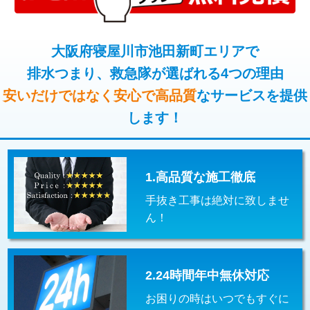
コンクリート斫り（厚さ10㎝超え）
38,500円
桝清掃
8,800円
モルタル補修（厚さ10㎝まで）
27,500円
大阪府寝屋川市池田新町エリアで
止水・漏水調査・防水処理・清掃・修
11,000円
理・調整・分解・加工など（軽作業）
排水つまり、救急隊が選ばれる4つの理由
モルタル補修（厚さ10㎝超え）
38,500円
安いだけではなく安心で高品質
なサービスを提供
止水・漏水調査・防水処理・清掃・修
22,000円
追加人工
16,500円
理・調整・分解・加工など（中作業）
します！
廃棄・処分
現場見積
止水・漏水調査・防水処理・清掃・修
33,000円
理・調整・分解・加工など（重作業）
1.高品質な施工徹底
その他部品の脱着
8,800円～
手抜き工事は絶対に致しませ
交換・取付（タンク）
22,000円+材料費
ん！
交換・取付(単水栓（壁付・デッキ
13,200円+材料費
式）)
2.24時間年中無休対応
交換・取付(混合水栓（壁付・デッキ
16,500円+材料費
式・ワンホール）)
お困りの時はいつでもすぐに