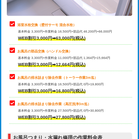
理・調整・分解・加工など（軽作業）
止水・漏水調査・防水処理・清掃・修
22,000円
理・調整・分解・加工など（中作業）
浴室水栓交換（壁付サーモ 混合水栓）
基本料金 3,300円+作業料金 16,500円+部品代 46,200円=66,000円
止水・漏水調査・防水処理・清掃・修
33,000円
WEB割引3,000円➡63,000円(税込)
理・調整・分解・加工など（重作業）
お風呂の部品交換（ハンドル交換）
トイレタンク脱着
16,500円
基本料金 3,300円+作業料金 11,000円+部品代 1,364円=15,664円
WEB割引3,000円➡12,664円(税込)
トイレ便器脱着
16,500円
タンクレストイレ脱着
33,000円
お風呂の排水詰まり除去作業（トーラー作業3ｍ迄）
基本料金 3,300円+作業料金 16,500円+部品代 0円=19,800円
小便器トイレ脱着
現地見積
WEB割引3,000円➡16,800円(税込)
その他部品の脱着
8,800円～
お風呂の排水詰まり除去作業（高圧洗浄3ｍ迄）
基本料金 3,300円+作業料金 27,500円+部品代 0円=30,800円
交換・取付（タンク）
22,000円+材料費
WEB割引3,000円➡27,800円(税込)
交換・取付（便器）
22,000円+材料費
お風呂つまり・水漏れ修理の作業料金表