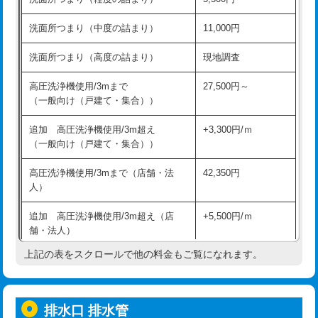
モルタル補修（厚さ10㎝超え）
38,500円
持込商品取付（混合水栓）
16,500円
洗面所つまり（中度の詰まり）
11,000円
洗面台設置
38,500円
持込商品取付（浄水器・分岐水栓）
16,500円
洗面所つまり（高度の詰まり）
現地調査
バスタブ設置
現場見積
給水管工事※（ホール加工)
16,500円
高圧洗浄機使用/3mまで
27,500円～
追加人工
16,500円
（一般向け（戸建て・集合））
給水管工事※（バンド止め)
3,300円
廃棄・処分
現場見積
追加 高圧洗浄機使用/3m超え
+3,300円/ｍ
給水管工事※（支持金具設置)
5,500円
（一般向け（戸建て・集合））
※給水管工事は20mmまでの価格です。
給水管工事※（保温材使用（バンド止
5,500円
高圧洗浄機使用/3mまで（店舗・法
42,350円
め込み）)
人）
給水管工事※（土の掘削・埋め戻し作
11,000円
追加 高圧洗浄機使用/3m超え（店
+5,500円/ｍ
業)
舗・法人）
給水管工事※（塩ビ管（VP・HI）使
33,000円
上記の表をスクロールで他の料金もご覧になれます。
高度高圧洗浄換
現地調査
用/3ｍまで)
トーラー作業
16,500円
給水管工事※（塩ビ管（VP・HI）使
+8,800円
用（追加）/3ｍ超え)
排水口 排水管
トーラー機使用/3mまで
33,000円