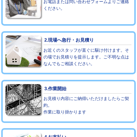
お電話または問い合わせフォームよりご連絡
ください。
モルタル補修（厚さ10㎝まで）
27,500円
モルタル補修（厚さ10㎝超え）
38,500円
追加人工
16,500円
2.現場へ急行・お見積り
廃棄・処分
現場見積
お近くのスタッフが直ぐに駆け付けます。そ
の場でお見積りを提示します。ご不明な点は
なんでもご相談ください。
※給水管工事は20mmまでの価格です。
3.作業開始
お見積り内容にご納得いただけましたらご契
約。
作業に取り掛かります
4.お支払い