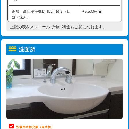
給水管工事※（ホール加工)
16,500円
コンクリート斫り（厚さ10㎝超え）
38,500円
追加 高圧洗浄機使用/3m超え（店
+5,500円/ｍ
給水管工事※（バンド止め)
3,300円
モルタル補修（厚さ10㎝まで）
27,500円
舗・法人）
給水管工事※（支持金具設置)
5,500円
モルタル補修（厚さ10㎝超え）
38,500円
上記の表をスクロールで他の料金もご覧になれます。
高度高圧洗浄換
現地調査
給水管工事※（保温材使用（バンド止
5,500円
洗面台設置
38,500円
トーラー作業
16,500円
め込み）)
洗面所
追加人工
16,500円
トーラー機使用/3mまで
33,000円
給水管工事※（土の掘削・埋め戻し作
11,000円
業)
廃棄・処分
現場見積
追加トーラー機使用/3m超え
+3,300円
給水管工事※（塩ビ管（VP・HI）使
33,000円
※給水管工事は20mmまでの価格です。
カメラ調査
33,000円
用/3ｍまで)
桝清掃
8,800円
給水管工事※（塩ビ管（VP・HI）使
+8,800円
用（追加）/3ｍ超え)
止水・漏水調査・防水処理・清掃・修
11,000円
理・調整・分解・加工など（軽作業）
給水管工事※（ライニング鋼管・銅
44,000円
管・ポリ管・HT管使用/3ｍまで)
止水・漏水調査・防水処理・清掃・修
22,000円
理・調整・分解・加工など（中作業）
給水管工事※（ライニング鋼管・銅
+8,800円
洗濯用水栓交換（単水栓）