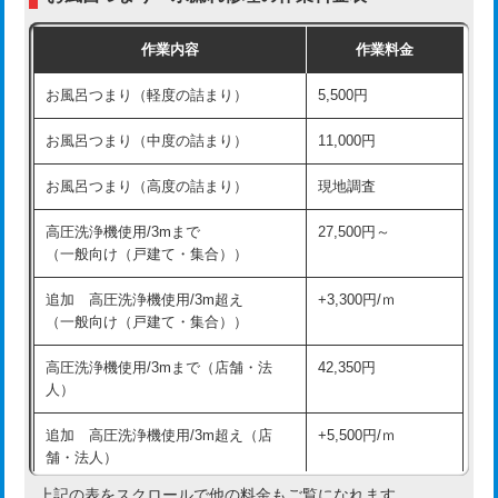
交換・取付（普通便座）
11,000円+材料費
作業内容
作業料金
交換・取付（温水洗浄便座）
16,500円+材料費
お風呂つまり（軽度の詰まり）
5,500円
交換・取付(単水栓（壁付・デッキ
13,200円+材料費
式）)
お風呂つまり（中度の詰まり）
11,000円
交換・取付(混合水栓（壁付・デッキ
16,500円+材料費
お風呂つまり（高度の詰まり）
現地調査
式・ワンホール）)
高圧洗浄機使用/3mまで
27,500円～
交換・取付(排水栓・排水トラップ
22,000円+材料費
（一般向け（戸建て・集合））
（P/S/ポップアップ））
追加 高圧洗浄機使用/3m超え
+3,300円/ｍ
交換・取付（その他部品）
11,000円+材料費
（一般向け（戸建て・集合））
持込商品取付（単水栓）
13,200円
高圧洗浄機使用/3mまで（店舗・法
42,350円
人）
持込商品取付（混合水栓）
16,500円
追加 高圧洗浄機使用/3m超え（店
+5,500円/ｍ
持込商品取付（浄水器・分岐水栓）
16,500円
舗・法人）
持込商品取付（温水洗浄便座）
22,000円
上記の表をスクロールで他の料金もご覧になれます。