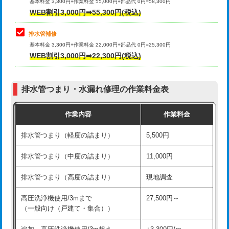
式）)
基本料金 3,300円+作業料金 55,000円+部品代 0円=58,300円
コンクリート斫り（厚さ10㎝超え）
38,500円
WEB割引3,000円➡55,300円(税込)
交換・取付(混合水栓（壁付・デッキ
16,500円+材料費
式・ワンホール）)
モルタル補修（厚さ10㎝まで）
27,500円
排水管補修
基本料金 3,300円+作業料金 22,000円+部品代 0円=25,300円
交換・取付(排水栓・排水トラップ
22,000円+材料費
モルタル補修（厚さ10㎝超え）
38,500円
WEB割引3,000円➡22,300円(税込)
（P/S/ポップアップ））
台所シンク・作業台設置
現場見積
交換・取付（その他部品）
11,000円+材料費
排水管つまり・水漏れ修理の作業料金表
追加人工
16,500円
持込商品取付（単水栓）
13,200円
作業内容
作業料金
廃棄・処分
現場見積
持込商品取付（混合水栓）
16,500円
排水管つまり（軽度の詰まり）
5,500円
※給水管工事は20mmまでの価格です。
持込商品取付（浄水器・分岐水栓）
16,500円
排水管つまり（中度の詰まり）
11,000円
給水管工事※（ホール加工)
16,500円
排水管つまり（高度の詰まり）
現地調査
給水管工事※（バンド止め)
3,300円
高圧洗浄機使用/3mまで
27,500円～
（一般向け（戸建て・集合））
給水管工事※（支持金具設置)
5,500円