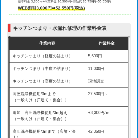
基本料金 3,300円+作業料金 16,500円+部品代 35,750円=55,550円
給水管工事※（ライニング鋼管・銅
44,000円
WEB割引3,000円➡52,550円(税込)
その他部品の脱着
8,800円～
管・ポリ管・HT管使用/3ｍまで)
交換・取付（タンク）
22,000円+材料費
給水管工事※（ライニング鋼管・銅
+8,800円
管・ポリ管・HT管使用/3ｍ超え)
キッチンつまり・水漏れ修理の作業料金表
交換・取付(単水栓（壁付・デッキ
13,200円+材料費
式）)
排水管工事（土の掘削・埋め戻し作
11,000円~
作業内容
作業料金
業）
交換・取付(混合水栓（壁付・デッキ
16,500円+材料費
キッチンつまり（軽度の詰まり）
5,500円
式・ワンホール）)
排水管工事（排水管工事/3ｍまで）
55,000円
キッチンつまり（中度の詰まり）
11,000円
交換・取付(排水栓・排水トラップ
22,000円+材料費
排水管工事（追加 排水管工事/3ｍ超
+11,000円
（P/S/ポップアップ））
え）
キッチンつまり（高度の詰まり）
現地調査
交換・取付（その他部品）
11,000円+材料費
マス交換（土の掘削・埋め戻し作業）
11,000円~
高圧洗浄機使用/3mまで
27,500円～
（一般向け（戸建て・集合））
持込商品取付（単水栓）
13,200円
マス交換（深さ50㎝未満）
55,000円
追加 高圧洗浄機使用/3m超え
+3,300円/ｍ
持込商品取付（混合水栓）
16,500円
マス交換（深さ50㎝以上）
66,000円
（一般向け（戸建て・集合））
持込商品取付（浄水器・分岐水栓）
16,500円
コンクリート斫り（厚さ10㎝まで）
27,500円
高圧洗浄機使用/3mまで（店舗・法
42,350円
人）