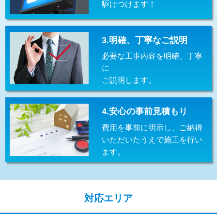
駆けつけます！
交換・取付(排水栓・排水トラップ
22,000円+材料費
（P/S/ポップアップ））
交換・取付（その他部品）
11,000円+材料費
3.明確、丁寧なご説明
必要な工事内容を明確、丁寧
持込商品取付（単水栓）
13,200円
に
持込商品取付（混合水栓）
16,500円
ご説明します。
持込商品取付（浄水器・分岐水栓）
16,500円
4.安心の事前見積もり
給水管工事※（ホール加工)
16,500円
費用を事前に明示し、ご納得
給水管工事※（バンド止め)
3,300円
いただいたうえで施工を行い
ます。
給水管工事※（支持金具設置)
5,500円
給水管工事※（保温材使用（バンド止
5,500円
め込み）)
対応エリア
給水管工事※（土の掘削・埋め戻し作
11,000円
業)