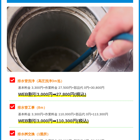
給水管工事※（ライニング鋼管・銅
44,000円
追加トーラー機使用/3m超え
+3,300円
管・ポリ管・HT管使用/3ｍまで)
カメラ調査
33,000円
給水管工事※（ライニング鋼管・銅
+8,800円
管・ポリ管・HT管使用/3ｍ超え)
桝清掃
8,800円
排水管工事（土の掘削・埋め戻し作
11,000円~
止水・漏水調査・防水処理・清掃・修
11,000円
業）
理・調整・分解・加工など（軽作業）
排水管工事（排水管工事/3ｍまで）
55,000円
止水・漏水調査・防水処理・清掃・修
22,000円
理・調整・分解・加工など（中作業）
排水管工事（追加 排水管工事/3ｍ超
+11,000円
排水管洗浄（高圧洗浄3ｍ迄）
え）
基本料金 3,300円+作業料金 27,500円+部品代 0円=30,800円
止水・漏水調査・防水処理・清掃・修
33,000円
WEB割引3,000円➡27,800円(税込)
理・調整・分解・加工など（重作業）
マス交換（土の掘削・埋め戻し作業）
11,000円~
排水管工事（8ｍ）
その他部品の脱着
8,800円～
マス交換（深さ50㎝未満）
55,000円
基本料金 3,300円+作業料金 110,000円+部品代 0円=113,300円
WEB割引3,000円➡110,300円(税込)
交換・取付（タンク）
22,000円+材料費
マス交換（深さ50㎝以上）
66,000円
交換・取付(単水栓（壁付・デッキ
13,200円+材料費
コンクリート斫り（厚さ10㎝まで）
27,500円
排水桝交換（1箇所）