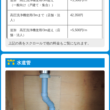
追加 高圧洗浄機使用/3m超え
+3,300円/ｍ
給水管工事※（保温材使用（バンド止
5,500円
（一般向け（戸建て・集合））
め込み）)
高圧洗浄機使用/3mまで（店舗・法
42,350円
給水管工事※（土の掘削・埋め戻し作
11,000円
人）
業)
追加 高圧洗浄機使用/3m超え（店
+5,500円/ｍ
給水管工事※（塩ビ管（VP・HI）使
33,000円
舗・法人）
用/3ｍまで)
上記の表をスクロールで他の料金もご覧になれます。
高度高圧洗浄換
現地調査
給水管工事※（塩ビ管（VP・HI）使
+8,800円
用（追加）/3ｍ超え)
トーラー作業
16,500円
給水管工事※（ライニング鋼管・銅
44,000円
水道管
トーラー機使用/3mまで
33,000円
管・ポリ管・HT管使用/3ｍまで)
追加トーラー機使用/3m超え
+3,300円
給水管工事※（ライニング鋼管・銅
+8,800円
管・ポリ管・HT管使用/3ｍ超え)
カメラ調査
33,000円
排水管工事（土の掘削・埋め戻し作
11,000円~
桝清掃
8,800円
業）
止水・漏水調査・防水処理・清掃・修
11,000円
排水管工事（排水管工事/3ｍまで）
55,000円