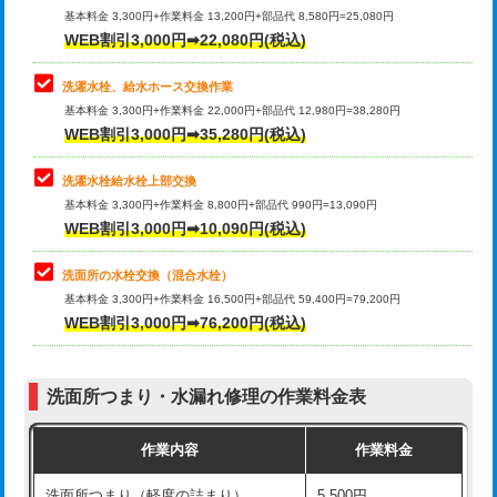
管・ポリ管・HT管使用/3ｍ超え)
基本料金 3,300円+作業料金 13,200円+部品代 8,580円=25,080円
止水・漏水調査・防水処理・清掃・修
33,000円
WEB割引3,000円➡22,080円(税込)
理・調整・分解・加工など（重作業）
排水管工事（土の掘削・埋め戻し作
11,000円~
業）
洗濯水栓、給水ホース交換作業
キッチンタンク脱着
16,500円
基本料金 3,300円+作業料金 22,000円+部品代 12,980円=38,280円
排水管工事（排水管工事/3ｍまで）
55,000円
WEB割引3,000円➡35,280円(税込)
その他部品の脱着
8,800円～
排水管工事（追加 排水管工事/3ｍ超
+11,000円
交換・取付（タンク）
22,000円+材料費
洗濯水栓給水栓上部交換
え）
基本料金 3,300円+作業料金 8,800円+部品代 990円=13,090円
交換・取付(単水栓（壁付・デッキ
13,200円+材料費
WEB割引3,000円➡10,090円(税込)
マス交換（土の掘削・埋め戻し作業）
11,000円~
式）)
洗面所の水栓交換（混合水栓）
マス交換（深さ50㎝未満）
55,000円
交換・取付(混合水栓（壁付・デッキ
16,500円+材料費
基本料金 3,300円+作業料金 16,500円+部品代 59,400円=79,200円
式・ワンホール）)
WEB割引3,000円➡76,200円(税込)
マス交換（深さ50㎝以上）
66,000円
交換・取付(排水栓・排水トラップ
22,000円+材料費
コンクリート斫り（厚さ10㎝まで）
27,500円
（P/S/ポップアップ））
洗面所つまり・水漏れ修理の作業料金表
コンクリート斫り（厚さ10㎝超え）
38,500円
交換・取付（その他部品）
11,000円+材料費
作業内容
作業料金
モルタル補修（厚さ10㎝まで）
27,500円
持込商品取付（単水栓）
13,200円
洗面所つまり（軽度の詰まり）
5,500円