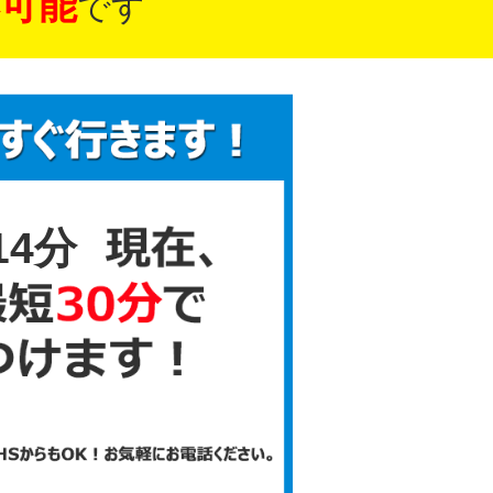
可能
です
14分