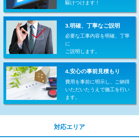
駆けつけます！
交換・取付(排水栓・排水トラップ
22,000円+材料費
（P/S/ポップアップ））
交換・取付（その他部品）
11,000円+材料費
3.明確、丁寧なご説明
必要な工事内容を明確、丁寧
持込商品取付（単水栓）
13,200円
に
持込商品取付（混合水栓）
16,500円
ご説明します。
持込商品取付（浄水器・分岐水栓）
16,500円
4.安心の事前見積もり
給水管工事※（ホール加工)
16,500円
費用を事前に明示し、ご納得
給水管工事※（バンド止め)
3,300円
いただいたうえで施工を行い
ます。
給水管工事※（支持金具設置)
5,500円
給水管工事※（保温材使用（バンド止
5,500円
め込み）)
対応エリア
給水管工事※（土の掘削・埋め戻し作
11,000円
業)