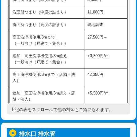
モルタル補修（厚さ10㎝超え）
38,500円
持込商品取付（混合水栓）
16,500円
洗面所つまり（中度の詰まり）
11,000円
洗面台設置
38,500円
持込商品取付（浄水器・分岐水栓）
16,500円
洗面所つまり（高度の詰まり）
現地調査
バスタブ設置
現場見積
給水管工事※（ホール加工)
16,500円
高圧洗浄機使用/3mまで
27,500円～
追加人工
16,500円
（一般向け（戸建て・集合））
給水管工事※（バンド止め)
3,300円
廃棄・処分
現場見積
追加 高圧洗浄機使用/3m超え
+3,300円/ｍ
給水管工事※（支持金具設置)
5,500円
（一般向け（戸建て・集合））
※給水管工事は20mmまでの価格です。
給水管工事※（保温材使用（バンド止
5,500円
高圧洗浄機使用/3mまで（店舗・法
42,350円
め込み）)
人）
給水管工事※（土の掘削・埋め戻し作
11,000円
追加 高圧洗浄機使用/3m超え（店
+5,500円/ｍ
業)
舗・法人）
給水管工事※（塩ビ管（VP・HI）使
33,000円
上記の表をスクロールで他の料金もご覧になれます。
高度高圧洗浄換
現地調査
用/3ｍまで)
トーラー作業
16,500円
給水管工事※（塩ビ管（VP・HI）使
+8,800円
用（追加）/3ｍ超え)
排水口 排水管
トーラー機使用/3mまで
33,000円