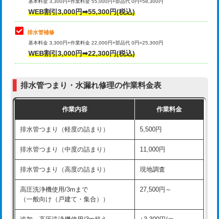
式）)
基本料金 3,300円+作業料金 55,000円+部品代 0円=58,300円
コンクリート斫り（厚さ10㎝超え）
38,500円
WEB割引3,000円➡55,300円(税込)
交換・取付(混合水栓（壁付・デッキ
16,500円+材料費
式・ワンホール）)
モルタル補修（厚さ10㎝まで）
27,500円
排水管補修
基本料金 3,300円+作業料金 22,000円+部品代 0円=25,300円
交換・取付(排水栓・排水トラップ
22,000円+材料費
モルタル補修（厚さ10㎝超え）
38,500円
WEB割引3,000円➡22,300円(税込)
（P/S/ポップアップ））
台所シンク・作業台設置
現場見積
交換・取付（その他部品）
11,000円+材料費
排水管つまり・水漏れ修理の作業料金表
追加人工
16,500円
持込商品取付（単水栓）
13,200円
作業内容
作業料金
廃棄・処分
現場見積
持込商品取付（混合水栓）
16,500円
排水管つまり（軽度の詰まり）
5,500円
※給水管工事は20mmまでの価格です。
持込商品取付（浄水器・分岐水栓）
16,500円
排水管つまり（中度の詰まり）
11,000円
給水管工事※（ホール加工)
16,500円
排水管つまり（高度の詰まり）
現地調査
給水管工事※（バンド止め)
3,300円
高圧洗浄機使用/3mまで
27,500円～
（一般向け（戸建て・集合））
給水管工事※（支持金具設置)
5,500円