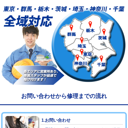
給水管工事※（塩ビ管（VP・HI）使
33,000円
用/3ｍまで)
給水管工事※（塩ビ管（VP・HI）使
+8,800円
用（追加）/3ｍ超え)
給水管工事※（ライニング鋼管・銅
44,000円
管・ポリ管・HT管使用/3ｍまで)
給水管工事※（ライニング鋼管・銅
+8,800円
管・ポリ管・HT管使用/3ｍ超え)
マス交換（土の掘削・埋め戻し作業）
11,000円~
マス交換（深さ50㎝未満）
55,000円
お問い合わせから修理までの流れ
マス交換（深さ50㎝以上）
66,000円
コンクリート斫り（厚さ10㎝まで）
27,500円
1.お問い合わせ
コンクリート斫り（厚さ10㎝超え）
38,500円