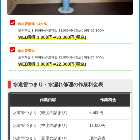
理・調整・分解・加工など（軽作業）
排水管工事（追加 排水管工事/3ｍ超
+11,000円
止水・漏水調査・防水処理・清掃・修
22,000円
え）
理・調整・分解・加工など（中作業）
給水管補修（3ｍ迄）
マス交換（土の掘削・埋め戻し作業）
11,000円~
基本料金 3,300円+作業料金 33,000円+部品代 0円=36,300円
止水・漏水調査・防水処理・清掃・修
33,000円
WEB割引3,000円➡33,300円(税込)
理・調整・分解・加工など（重作業）
マス交換（深さ50㎝未満）
55,000円
給水管撤去
その他部品の脱着
8,800円～
マス交換（深さ50㎝以上）
66,000円
基本料金 3,300円+作業料金 22,000円+部品代 0円=25,300円
WEB割引3,000円➡22,300円(税込)
交換・取付（タンク）
22,000円+材料費
コンクリート斫り（厚さ10㎝まで）
27,500円
交換・取付(単水栓（壁付・デッキ
13,200円+材料費
コンクリート斫り（厚さ10㎝超え）
38,500円
式）)
水道管つまり・水漏れ修理の作業料金表
モルタル補修（厚さ10㎝まで）
27,500円
交換・取付(混合水栓（壁付・デッキ
16,500円+材料費
作業内容
作業料金
式・ワンホール）)
モルタル補修（厚さ10㎝超え）
38,500円
水道管つまり（軽度の詰まり）
5,500円
交換・取付(排水栓・排水トラップ
22,000円+材料費
洗面台設置
38,500円
（P/S/ポップアップ））
水道管つまり（中度の詰まり）
11,000円
化粧台設置
22,000円
交換・取付（その他部品）
11,000円+材料費
水道管つまり（高度の詰まり）
現地調査