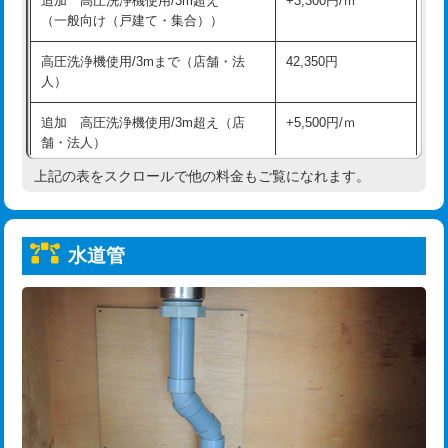
追加 高圧洗浄機使用/3m超え
+3,300円/ｍ
給水管工事※（保温材使用（バンド止
5,500円
（一般向け（戸建て・集合））
め込み）)
高圧洗浄機使用/3mまで（店舗・法
42,350円
給水管工事※（土の掘削・埋め戻し作
11,000円
人）
業)
追加 高圧洗浄機使用/3m超え（店
+5,500円/ｍ
給水管工事※（塩ビ管（VP・HI）使
33,000円
舗・法人）
用/3ｍまで)
上記の表をスクロールで他の料金もご覧になれます。
高度高圧洗浄換
現地調査
給水管工事※（塩ビ管（VP・HI）使
+8,800円
用（追加）/3ｍ超え)
トーラー作業
16,500円
給水管工事※（ライニング鋼管・銅
44,000円
水道管
トーラー機使用/3mまで
33,000円
管・ポリ管・HT管使用/3ｍまで)
追加トーラー機使用/3m超え
+3,300円
給水管工事※（ライニング鋼管・銅
+8,800円
管・ポリ管・HT管使用/3ｍ超え)
カメラ調査
33,000円
排水管工事（土の掘削・埋め戻し作
11,000円~
桝清掃
8,800円
業）
止水・漏水調査・防水処理・清掃・修
11,000円
排水管工事（排水管工事/3ｍまで）
55,000円