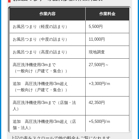
交換・取付（普通便座）
11,000円+材料費
作業内容
作業料金
交換・取付（温水洗浄便座）
16,500円+材料費
お風呂つまり（軽度の詰まり）
5,500円
交換・取付(単水栓（壁付・デッキ
13,200円+材料費
式）)
お風呂つまり（中度の詰まり）
11,000円
交換・取付(混合水栓（壁付・デッキ
16,500円+材料費
お風呂つまり（高度の詰まり）
現地調査
式・ワンホール）)
高圧洗浄機使用/3mまで
27,500円～
交換・取付(排水栓・排水トラップ
22,000円+材料費
（一般向け（戸建て・集合））
（P/S/ポップアップ））
追加 高圧洗浄機使用/3m超え
+3,300円/ｍ
交換・取付（その他部品）
11,000円+材料費
（一般向け（戸建て・集合））
持込商品取付（単水栓）
13,200円
高圧洗浄機使用/3mまで（店舗・法
42,350円
人）
持込商品取付（混合水栓）
16,500円
追加 高圧洗浄機使用/3m超え（店
+5,500円/ｍ
持込商品取付（浄水器・分岐水栓）
16,500円
舗・法人）
持込商品取付（温水洗浄便座）
22,000円
上記の表をスクロールで他の料金もご覧になれます。