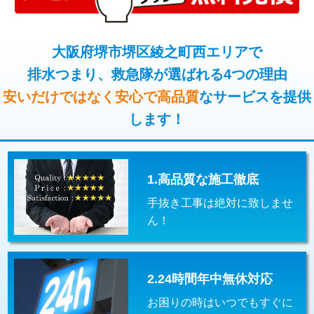
コンクリート斫り（厚さ10㎝超え）
38,500円
桝清掃
8,800円
モルタル補修（厚さ10㎝まで）
27,500円
大阪府堺市堺区綾之町西エリアで
止水・漏水調査・防水処理・清掃・修
11,000円
理・調整・分解・加工など（軽作業）
排水つまり、救急隊が選ばれる4つの理由
モルタル補修（厚さ10㎝超え）
38,500円
安いだけではなく安心で高品質
なサービスを提供
止水・漏水調査・防水処理・清掃・修
22,000円
追加人工
16,500円
理・調整・分解・加工など（中作業）
します！
廃棄・処分
現場見積
止水・漏水調査・防水処理・清掃・修
33,000円
理・調整・分解・加工など（重作業）
1.高品質な施工徹底
その他部品の脱着
8,800円～
手抜き工事は絶対に致しませ
交換・取付（タンク）
22,000円+材料費
ん！
交換・取付(単水栓（壁付・デッキ
13,200円+材料費
式）)
2.24時間年中無休対応
交換・取付(混合水栓（壁付・デッキ
16,500円+材料費
式・ワンホール）)
お困りの時はいつでもすぐに