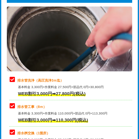
給水管工事※（ライニング鋼管・銅
44,000円
追加トーラー機使用/3m超え
+3,300円
管・ポリ管・HT管使用/3ｍまで)
カメラ調査
33,000円
給水管工事※（ライニング鋼管・銅
+8,800円
管・ポリ管・HT管使用/3ｍ超え)
桝清掃
8,800円
排水管工事（土の掘削・埋め戻し作
11,000円~
止水・漏水調査・防水処理・清掃・修
11,000円
業）
理・調整・分解・加工など（軽作業）
排水管工事（排水管工事/3ｍまで）
55,000円
止水・漏水調査・防水処理・清掃・修
22,000円
理・調整・分解・加工など（中作業）
排水管工事（追加 排水管工事/3ｍ超
+11,000円
排水管洗浄（高圧洗浄3ｍ迄）
え）
基本料金 3,300円+作業料金 27,500円+部品代 0円=30,800円
止水・漏水調査・防水処理・清掃・修
33,000円
WEB割引3,000円➡27,800円(税込)
理・調整・分解・加工など（重作業）
マス交換（土の掘削・埋め戻し作業）
11,000円~
排水管工事（8ｍ）
その他部品の脱着
8,800円～
マス交換（深さ50㎝未満）
55,000円
基本料金 3,300円+作業料金 110,000円+部品代 0円=113,300円
WEB割引3,000円➡110,300円(税込)
交換・取付（タンク）
22,000円+材料費
マス交換（深さ50㎝以上）
66,000円
交換・取付(単水栓（壁付・デッキ
13,200円+材料費
コンクリート斫り（厚さ10㎝まで）
27,500円
排水桝交換（1箇所）