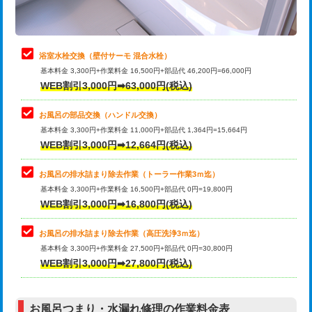
理・調整・分解・加工など（軽作業）
止水・漏水調査・防水処理・清掃・修
22,000円
理・調整・分解・加工など（中作業）
浴室水栓交換（壁付サーモ 混合水栓）
基本料金 3,300円+作業料金 16,500円+部品代 46,200円=66,000円
止水・漏水調査・防水処理・清掃・修
33,000円
WEB割引3,000円➡63,000円(税込)
理・調整・分解・加工など（重作業）
お風呂の部品交換（ハンドル交換）
トイレタンク脱着
16,500円
基本料金 3,300円+作業料金 11,000円+部品代 1,364円=15,664円
WEB割引3,000円➡12,664円(税込)
トイレ便器脱着
16,500円
タンクレストイレ脱着
33,000円
お風呂の排水詰まり除去作業（トーラー作業3ｍ迄）
基本料金 3,300円+作業料金 16,500円+部品代 0円=19,800円
小便器トイレ脱着
現地見積
WEB割引3,000円➡16,800円(税込)
その他部品の脱着
8,800円～
お風呂の排水詰まり除去作業（高圧洗浄3ｍ迄）
基本料金 3,300円+作業料金 27,500円+部品代 0円=30,800円
交換・取付（タンク）
22,000円+材料費
WEB割引3,000円➡27,800円(税込)
交換・取付（便器）
22,000円+材料費
お風呂つまり・水漏れ修理の作業料金表