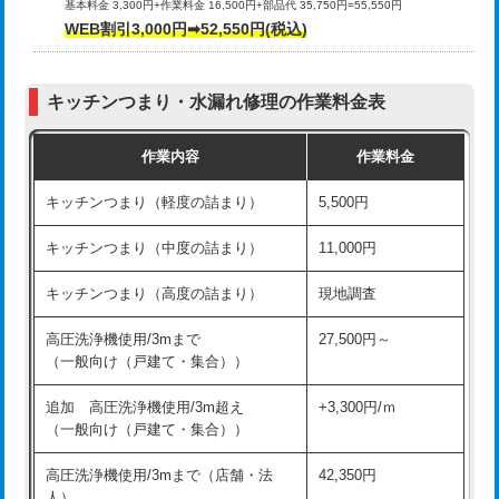
基本料金 3,300円+作業料金 16,500円+部品代 35,750円=55,550円
給水管工事※（ライニング鋼管・銅
44,000円
WEB割引3,000円➡52,550円(税込)
その他部品の脱着
8,800円～
管・ポリ管・HT管使用/3ｍまで)
交換・取付（タンク）
22,000円+材料費
給水管工事※（ライニング鋼管・銅
+8,800円
管・ポリ管・HT管使用/3ｍ超え)
キッチンつまり・水漏れ修理の作業料金表
交換・取付(単水栓（壁付・デッキ
13,200円+材料費
式）)
排水管工事（土の掘削・埋め戻し作
11,000円~
作業内容
作業料金
業）
交換・取付(混合水栓（壁付・デッキ
16,500円+材料費
キッチンつまり（軽度の詰まり）
5,500円
式・ワンホール）)
排水管工事（排水管工事/3ｍまで）
55,000円
キッチンつまり（中度の詰まり）
11,000円
交換・取付(排水栓・排水トラップ
22,000円+材料費
排水管工事（追加 排水管工事/3ｍ超
+11,000円
（P/S/ポップアップ））
え）
キッチンつまり（高度の詰まり）
現地調査
交換・取付（その他部品）
11,000円+材料費
マス交換（土の掘削・埋め戻し作業）
11,000円~
高圧洗浄機使用/3mまで
27,500円～
（一般向け（戸建て・集合））
持込商品取付（単水栓）
13,200円
マス交換（深さ50㎝未満）
55,000円
追加 高圧洗浄機使用/3m超え
+3,300円/ｍ
持込商品取付（混合水栓）
16,500円
マス交換（深さ50㎝以上）
66,000円
（一般向け（戸建て・集合））
持込商品取付（浄水器・分岐水栓）
16,500円
コンクリート斫り（厚さ10㎝まで）
27,500円
高圧洗浄機使用/3mまで（店舗・法
42,350円
人）