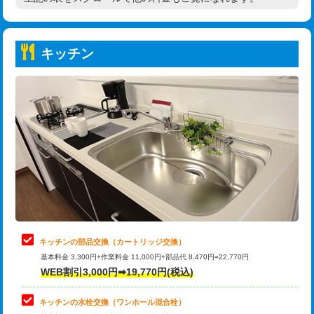
高度高圧洗浄換
現地調査
持込商品取付（普通便座⇔温水洗浄便
22,000円
トーラー作業
16,500円
座）
キッチン
トーラー機使用/3mまで
33,000円
給水管工事※（ホール加工)
16,500円
追加トーラー機使用/3m超え
+3,300円
給水管工事※（バンド止め)
3,300円
カメラ調査
33,000円
給水管工事※（支持金具設置)
5,500円
桝清掃
8,800円
給水管工事※（保温材使用（バンド止
5,500円
め込み）)
止水・漏水調査・防水処理・清掃・修
11,000円
理・調整・分解・加工など（軽作業）
給水管工事※（土の掘削・埋め戻し作
11,000円
業)
止水・漏水調査・防水処理・清掃・修
22,000円
理・調整・分解・加工など（中作業）
給水管工事※（塩ビ管（VP・HI）使
33,000円
キッチンの部品交換（カートリッジ交換）
用/3ｍまで)
基本料金 3,300円+作業料金 11,000円+部品代 8,470円=22,770円
止水・漏水調査・防水処理・清掃・修
33,000円
WEB割引3,000円➡19,770円(税込)
理・調整・分解・加工など（重作業）
給水管工事※（塩ビ管（VP・HI）使
+8,800円
用（追加）/3ｍ超え)
キッチンの水栓交換（ワンホール混合栓）
お風呂タンク脱着
16,500円