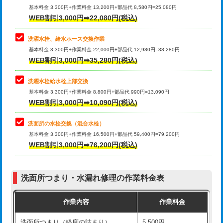
管・ポリ管・HT管使用/3ｍ超え)
基本料金 3,300円+作業料金 13,200円+部品代 8,580円=25,080円
止水・漏水調査・防水処理・清掃・修
33,000円
WEB割引3,000円➡22,080円(税込)
理・調整・分解・加工など（重作業）
排水管工事（土の掘削・埋め戻し作
11,000円~
業）
洗濯水栓、給水ホース交換作業
キッチンタンク脱着
16,500円
基本料金 3,300円+作業料金 22,000円+部品代 12,980円=38,280円
排水管工事（排水管工事/3ｍまで）
55,000円
WEB割引3,000円➡35,280円(税込)
その他部品の脱着
8,800円～
排水管工事（追加 排水管工事/3ｍ超
+11,000円
交換・取付（タンク）
22,000円+材料費
洗濯水栓給水栓上部交換
え）
基本料金 3,300円+作業料金 8,800円+部品代 990円=13,090円
交換・取付(単水栓（壁付・デッキ
13,200円+材料費
WEB割引3,000円➡10,090円(税込)
マス交換（土の掘削・埋め戻し作業）
11,000円~
式）)
洗面所の水栓交換（混合水栓）
マス交換（深さ50㎝未満）
55,000円
交換・取付(混合水栓（壁付・デッキ
16,500円+材料費
基本料金 3,300円+作業料金 16,500円+部品代 59,400円=79,200円
式・ワンホール）)
WEB割引3,000円➡76,200円(税込)
マス交換（深さ50㎝以上）
66,000円
交換・取付(排水栓・排水トラップ
22,000円+材料費
コンクリート斫り（厚さ10㎝まで）
27,500円
（P/S/ポップアップ））
洗面所つまり・水漏れ修理の作業料金表
コンクリート斫り（厚さ10㎝超え）
38,500円
交換・取付（その他部品）
11,000円+材料費
作業内容
作業料金
モルタル補修（厚さ10㎝まで）
27,500円
持込商品取付（単水栓）
13,200円
洗面所つまり（軽度の詰まり）
5,500円