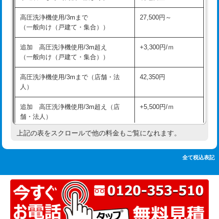
追加人工
16,500円
持込商品取付（単水栓）
13,200円
高圧洗浄機使用/3mまで
27,500円～
廃棄・処分
現場見積
（一般向け（戸建て・集合））
持込商品取付（混合水栓）
16,500円
※給水管工事は20mmまでの価格です。
追加 高圧洗浄機使用/3m超え
+3,300円/ｍ
持込商品取付（浄水器・分岐水栓）
16,500円
（一般向け（戸建て・集合））
排水管工事（土の掘削・埋め戻し作
11,000円~
高圧洗浄機使用/3mまで（店舗・法
42,350円
業）
人）
排水管工事（排水管工事/3ｍまで）
55,000円
追加 高圧洗浄機使用/3m超え（店
+5,500円/ｍ
舗・法人）
排水管工事（追加 排水管工事/3ｍ超
+11,000円
え）
上記の表をスクロールで他の料金もご覧になれます。
高度高圧洗浄換
現地調査
マス交換（土の掘削・埋め戻し作業）
11,000円~
トーラー作業
16,500円
全て税込表記
マス交換（深さ50㎝未満）
55,000円
トーラー機使用/3mまで
33,000円
マス交換（深さ50㎝以上）
66,000円
追加トーラー機使用/3m超え
+3,300円
コンクリート斫り（厚さ10㎝まで）
27,500円
カメラ調査
33,000円