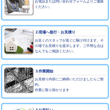
お電話または問い合わせフォームよりご連絡
ください。
モルタル補修（厚さ10㎝まで）
27,500円
モルタル補修（厚さ10㎝超え）
38,500円
追加人工
16,500円
2.現場へ急行・お見積り
廃棄・処分
現場見積
お近くのスタッフが直ぐに駆け付けます。そ
の場でお見積りを提示します。ご不明な点は
なんでもご相談ください。
※給水管工事は20mmまでの価格です。
3.作業開始
お見積り内容にご納得いただけましたらご契
約。
作業に取り掛かります
4.お支払い