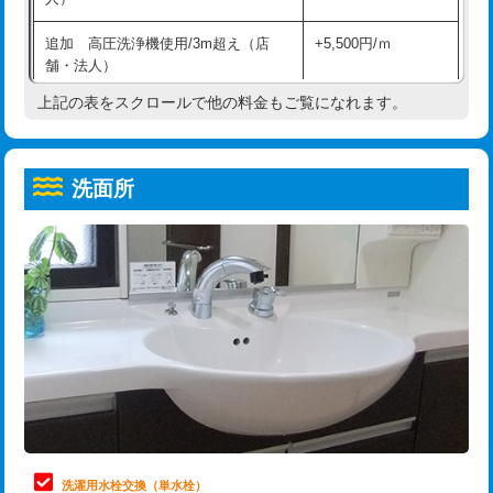
給水管工事※（ホール加工)
16,500円
コンクリート斫り（厚さ10㎝超え）
38,500円
追加 高圧洗浄機使用/3m超え（店
+5,500円/ｍ
給水管工事※（バンド止め)
3,300円
モルタル補修（厚さ10㎝まで）
27,500円
舗・法人）
給水管工事※（支持金具設置)
5,500円
モルタル補修（厚さ10㎝超え）
38,500円
上記の表をスクロールで他の料金もご覧になれます。
高度高圧洗浄換
現地調査
給水管工事※（保温材使用（バンド止
5,500円
洗面台設置
38,500円
トーラー作業
16,500円
め込み）)
洗面所
追加人工
16,500円
トーラー機使用/3mまで
33,000円
給水管工事※（土の掘削・埋め戻し作
11,000円
業)
廃棄・処分
現場見積
追加トーラー機使用/3m超え
+3,300円
給水管工事※（塩ビ管（VP・HI）使
33,000円
※給水管工事は20mmまでの価格です。
カメラ調査
33,000円
用/3ｍまで)
桝清掃
8,800円
給水管工事※（塩ビ管（VP・HI）使
+8,800円
用（追加）/3ｍ超え)
止水・漏水調査・防水処理・清掃・修
11,000円
理・調整・分解・加工など（軽作業）
給水管工事※（ライニング鋼管・銅
44,000円
管・ポリ管・HT管使用/3ｍまで)
止水・漏水調査・防水処理・清掃・修
22,000円
理・調整・分解・加工など（中作業）
給水管工事※（ライニング鋼管・銅
+8,800円
洗濯用水栓交換（単水栓）