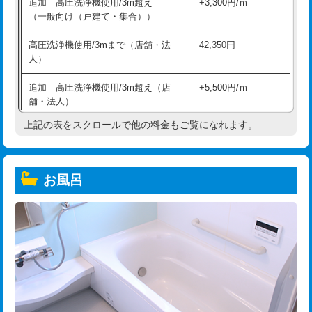
追加 高圧洗浄機使用/3m超え
+3,300円/ｍ
（一般向け（戸建て・集合））
高圧洗浄機使用/3mまで（店舗・法
42,350円
人）
追加 高圧洗浄機使用/3m超え（店
+5,500円/ｍ
舗・法人）
上記の表をスクロールで他の料金もご覧になれます。
高度高圧洗浄換
現地調査
トーラー作業
16,500円
お風呂
トーラー機使用/3mまで
33,000円
追加トーラー機使用/3m超え
+3,300円
カメラ調査
33,000円
桝清掃
8,800円
止水・漏水調査・防水処理・清掃・修
11,000円