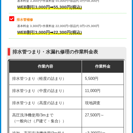
式）)
基本料金 3,300円+作業料金 55,000円+部品代 0円=58,300円
コンクリート斫り（厚さ10㎝超え）
38,500円
WEB割引3,000円➡55,300円(税込)
交換・取付(混合水栓（壁付・デッキ
16,500円+材料費
式・ワンホール）)
モルタル補修（厚さ10㎝まで）
27,500円
排水管補修
基本料金 3,300円+作業料金 22,000円+部品代 0円=25,300円
交換・取付(排水栓・排水トラップ
22,000円+材料費
モルタル補修（厚さ10㎝超え）
38,500円
WEB割引3,000円➡22,300円(税込)
（P/S/ポップアップ））
台所シンク・作業台設置
現場見積
交換・取付（その他部品）
11,000円+材料費
排水管つまり・水漏れ修理の作業料金表
追加人工
16,500円
持込商品取付（単水栓）
13,200円
作業内容
作業料金
廃棄・処分
現場見積
持込商品取付（混合水栓）
16,500円
排水管つまり（軽度の詰まり）
5,500円
※給水管工事は20mmまでの価格です。
持込商品取付（浄水器・分岐水栓）
16,500円
排水管つまり（中度の詰まり）
11,000円
給水管工事※（ホール加工)
16,500円
排水管つまり（高度の詰まり）
現地調査
給水管工事※（バンド止め)
3,300円
高圧洗浄機使用/3mまで
27,500円～
（一般向け（戸建て・集合））
給水管工事※（支持金具設置)
5,500円