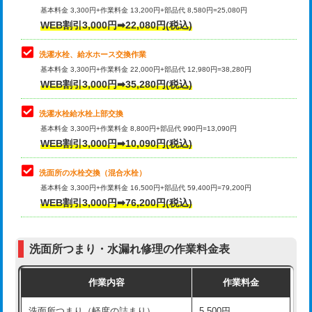
管・ポリ管・HT管使用/3ｍ超え)
基本料金 3,300円+作業料金 13,200円+部品代 8,580円=25,080円
止水・漏水調査・防水処理・清掃・修
33,000円
WEB割引3,000円➡22,080円(税込)
理・調整・分解・加工など（重作業）
排水管工事（土の掘削・埋め戻し作
11,000円~
業）
洗濯水栓、給水ホース交換作業
キッチンタンク脱着
16,500円
基本料金 3,300円+作業料金 22,000円+部品代 12,980円=38,280円
排水管工事（排水管工事/3ｍまで）
55,000円
WEB割引3,000円➡35,280円(税込)
その他部品の脱着
8,800円～
排水管工事（追加 排水管工事/3ｍ超
+11,000円
交換・取付（タンク）
22,000円+材料費
洗濯水栓給水栓上部交換
え）
基本料金 3,300円+作業料金 8,800円+部品代 990円=13,090円
交換・取付(単水栓（壁付・デッキ
13,200円+材料費
WEB割引3,000円➡10,090円(税込)
マス交換（土の掘削・埋め戻し作業）
11,000円~
式）)
洗面所の水栓交換（混合水栓）
マス交換（深さ50㎝未満）
55,000円
交換・取付(混合水栓（壁付・デッキ
16,500円+材料費
基本料金 3,300円+作業料金 16,500円+部品代 59,400円=79,200円
式・ワンホール）)
WEB割引3,000円➡76,200円(税込)
マス交換（深さ50㎝以上）
66,000円
交換・取付(排水栓・排水トラップ
22,000円+材料費
コンクリート斫り（厚さ10㎝まで）
27,500円
（P/S/ポップアップ））
洗面所つまり・水漏れ修理の作業料金表
コンクリート斫り（厚さ10㎝超え）
38,500円
交換・取付（その他部品）
11,000円+材料費
作業内容
作業料金
モルタル補修（厚さ10㎝まで）
27,500円
持込商品取付（単水栓）
13,200円
洗面所つまり（軽度の詰まり）
5,500円