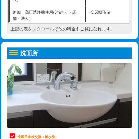
給水管工事※（ホール加工)
16,500円
コンクリート斫り（厚さ10㎝超え）
38,500円
追加 高圧洗浄機使用/3m超え（店
+5,500円/ｍ
給水管工事※（バンド止め)
3,300円
モルタル補修（厚さ10㎝まで）
27,500円
舗・法人）
給水管工事※（支持金具設置)
5,500円
モルタル補修（厚さ10㎝超え）
38,500円
上記の表をスクロールで他の料金もご覧になれます。
高度高圧洗浄換
現地調査
給水管工事※（保温材使用（バンド止
5,500円
洗面台設置
38,500円
トーラー作業
16,500円
め込み）)
洗面所
追加人工
16,500円
トーラー機使用/3mまで
33,000円
給水管工事※（土の掘削・埋め戻し作
11,000円
業)
廃棄・処分
現場見積
追加トーラー機使用/3m超え
+3,300円
給水管工事※（塩ビ管（VP・HI）使
33,000円
※給水管工事は20mmまでの価格です。
カメラ調査
33,000円
用/3ｍまで)
桝清掃
8,800円
給水管工事※（塩ビ管（VP・HI）使
+8,800円
用（追加）/3ｍ超え)
止水・漏水調査・防水処理・清掃・修
11,000円
理・調整・分解・加工など（軽作業）
給水管工事※（ライニング鋼管・銅
44,000円
管・ポリ管・HT管使用/3ｍまで)
止水・漏水調査・防水処理・清掃・修
22,000円
理・調整・分解・加工など（中作業）
給水管工事※（ライニング鋼管・銅
+8,800円
洗濯用水栓交換（単水栓）