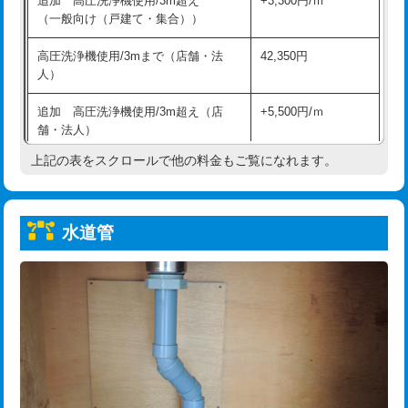
追加 高圧洗浄機使用/3m超え
+3,300円/ｍ
給水管工事※（保温材使用（バンド止
5,500円
（一般向け（戸建て・集合））
め込み）)
高圧洗浄機使用/3mまで（店舗・法
42,350円
給水管工事※（土の掘削・埋め戻し作
11,000円
人）
業)
追加 高圧洗浄機使用/3m超え（店
+5,500円/ｍ
給水管工事※（塩ビ管（VP・HI）使
33,000円
舗・法人）
用/3ｍまで)
上記の表をスクロールで他の料金もご覧になれます。
高度高圧洗浄換
現地調査
給水管工事※（塩ビ管（VP・HI）使
+8,800円
用（追加）/3ｍ超え)
トーラー作業
16,500円
給水管工事※（ライニング鋼管・銅
44,000円
水道管
トーラー機使用/3mまで
33,000円
管・ポリ管・HT管使用/3ｍまで)
追加トーラー機使用/3m超え
+3,300円
給水管工事※（ライニング鋼管・銅
+8,800円
管・ポリ管・HT管使用/3ｍ超え)
カメラ調査
33,000円
排水管工事（土の掘削・埋め戻し作
11,000円~
桝清掃
8,800円
業）
止水・漏水調査・防水処理・清掃・修
11,000円
排水管工事（排水管工事/3ｍまで）
55,000円