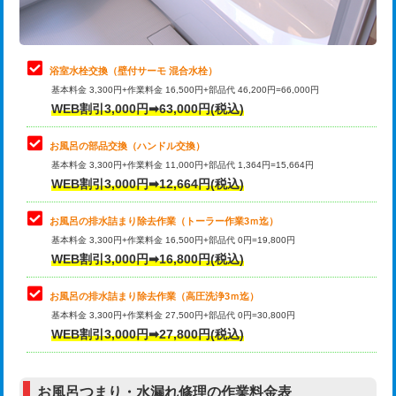
理・調整・分解・加工など（軽作業）
止水・漏水調査・防水処理・清掃・修
22,000円
理・調整・分解・加工など（中作業）
浴室水栓交換（壁付サーモ 混合水栓）
基本料金 3,300円+作業料金 16,500円+部品代 46,200円=66,000円
止水・漏水調査・防水処理・清掃・修
33,000円
WEB割引3,000円➡63,000円(税込)
理・調整・分解・加工など（重作業）
お風呂の部品交換（ハンドル交換）
トイレタンク脱着
16,500円
基本料金 3,300円+作業料金 11,000円+部品代 1,364円=15,664円
WEB割引3,000円➡12,664円(税込)
トイレ便器脱着
16,500円
タンクレストイレ脱着
33,000円
お風呂の排水詰まり除去作業（トーラー作業3ｍ迄）
基本料金 3,300円+作業料金 16,500円+部品代 0円=19,800円
小便器トイレ脱着
現地見積
WEB割引3,000円➡16,800円(税込)
その他部品の脱着
8,800円～
お風呂の排水詰まり除去作業（高圧洗浄3ｍ迄）
基本料金 3,300円+作業料金 27,500円+部品代 0円=30,800円
交換・取付（タンク）
22,000円+材料費
WEB割引3,000円➡27,800円(税込)
交換・取付（便器）
22,000円+材料費
お風呂つまり・水漏れ修理の作業料金表