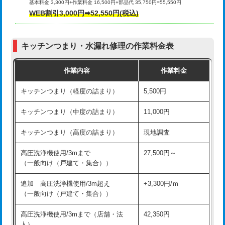
基本料金 3,300円+作業料金 16,500円+部品代 35,750円=55,550円
給水管工事※（ライニング鋼管・銅
44,000円
WEB割引3,000円➡52,550円(税込)
その他部品の脱着
8,800円～
管・ポリ管・HT管使用/3ｍまで)
交換・取付（タンク）
22,000円+材料費
給水管工事※（ライニング鋼管・銅
+8,800円
管・ポリ管・HT管使用/3ｍ超え)
キッチンつまり・水漏れ修理の作業料金表
交換・取付(単水栓（壁付・デッキ
13,200円+材料費
式）)
排水管工事（土の掘削・埋め戻し作
11,000円~
作業内容
作業料金
業）
交換・取付(混合水栓（壁付・デッキ
16,500円+材料費
キッチンつまり（軽度の詰まり）
5,500円
式・ワンホール）)
排水管工事（排水管工事/3ｍまで）
55,000円
キッチンつまり（中度の詰まり）
11,000円
交換・取付(排水栓・排水トラップ
22,000円+材料費
排水管工事（追加 排水管工事/3ｍ超
+11,000円
（P/S/ポップアップ））
え）
キッチンつまり（高度の詰まり）
現地調査
交換・取付（その他部品）
11,000円+材料費
マス交換（土の掘削・埋め戻し作業）
11,000円~
高圧洗浄機使用/3mまで
27,500円～
（一般向け（戸建て・集合））
持込商品取付（単水栓）
13,200円
マス交換（深さ50㎝未満）
55,000円
追加 高圧洗浄機使用/3m超え
+3,300円/ｍ
持込商品取付（混合水栓）
16,500円
マス交換（深さ50㎝以上）
66,000円
（一般向け（戸建て・集合））
持込商品取付（浄水器・分岐水栓）
16,500円
コンクリート斫り（厚さ10㎝まで）
27,500円
高圧洗浄機使用/3mまで（店舗・法
42,350円
人）