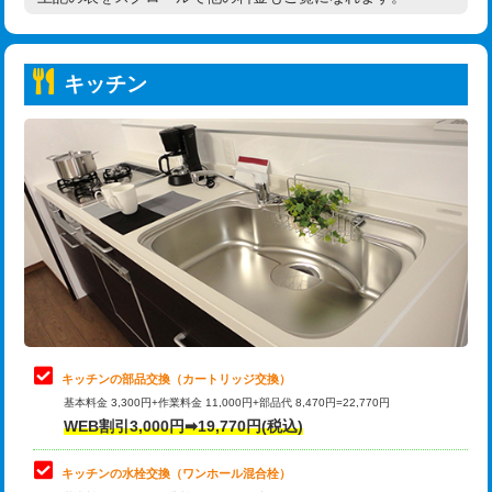
高度高圧洗浄換
現地調査
持込商品取付（普通便座⇔温水洗浄便
22,000円
トーラー作業
16,500円
座）
キッチン
トーラー機使用/3mまで
33,000円
給水管工事※（ホール加工)
16,500円
追加トーラー機使用/3m超え
+3,300円
給水管工事※（バンド止め)
3,300円
カメラ調査
33,000円
給水管工事※（支持金具設置)
5,500円
桝清掃
8,800円
給水管工事※（保温材使用（バンド止
5,500円
め込み）)
止水・漏水調査・防水処理・清掃・修
11,000円
理・調整・分解・加工など（軽作業）
給水管工事※（土の掘削・埋め戻し作
11,000円
業)
止水・漏水調査・防水処理・清掃・修
22,000円
理・調整・分解・加工など（中作業）
給水管工事※（塩ビ管（VP・HI）使
33,000円
キッチンの部品交換（カートリッジ交換）
用/3ｍまで)
基本料金 3,300円+作業料金 11,000円+部品代 8,470円=22,770円
止水・漏水調査・防水処理・清掃・修
33,000円
WEB割引3,000円➡19,770円(税込)
理・調整・分解・加工など（重作業）
給水管工事※（塩ビ管（VP・HI）使
+8,800円
用（追加）/3ｍ超え)
キッチンの水栓交換（ワンホール混合栓）
お風呂タンク脱着
16,500円