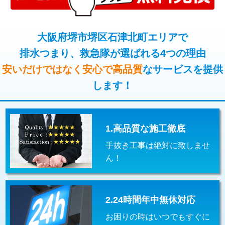
コンクリート斫り（厚さ10㎝超え）
38,500円
桝清掃
8,800円
モルタル補修（厚さ10㎝まで）
27,500円
大阪府堺市堺区石津北町エリアで
止水・漏水調査・防水処理・清掃・修
11,000円
理・調整・分解・加工など（軽作業）
排水つまり、救急隊が選ばれる4つの理由
モルタル補修（厚さ10㎝超え）
38,500円
安いだけではなく安心で高品質
なサービスを提供
止水・漏水調査・防水処理・清掃・修
22,000円
追加人工
16,500円
理・調整・分解・加工など（中作業）
します！
廃棄・処分
現場見積
止水・漏水調査・防水処理・清掃・修
33,000円
理・調整・分解・加工など（重作業）
1.高品質な施工徹底
その他部品の脱着
8,800円～
手抜き工事は絶対に致しませ
交換・取付（タンク）
22,000円+材料費
ん！
交換・取付(単水栓（壁付・デッキ
13,200円+材料費
式）)
2.24時間年中無休対応
交換・取付(混合水栓（壁付・デッキ
16,500円+材料費
式・ワンホール）)
お困りの時はいつでもすぐに