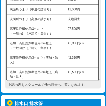
モルタル補修（厚さ10㎝超え）
38,500円
持込商品取付（混合水栓）
16,500円
洗面所つまり（中度の詰まり）
11,000円
洗面台設置
38,500円
持込商品取付（浄水器・分岐水栓）
16,500円
洗面所つまり（高度の詰まり）
現地調査
バスタブ設置
現場見積
給水管工事※（ホール加工)
16,500円
高圧洗浄機使用/3mまで
27,500円～
追加人工
16,500円
（一般向け（戸建て・集合））
給水管工事※（バンド止め)
3,300円
廃棄・処分
現場見積
追加 高圧洗浄機使用/3m超え
+3,300円/ｍ
給水管工事※（支持金具設置)
5,500円
（一般向け（戸建て・集合））
※給水管工事は20mmまでの価格です。
給水管工事※（保温材使用（バンド止
5,500円
高圧洗浄機使用/3mまで（店舗・法
42,350円
め込み）)
人）
給水管工事※（土の掘削・埋め戻し作
11,000円
追加 高圧洗浄機使用/3m超え（店
+5,500円/ｍ
業)
舗・法人）
給水管工事※（塩ビ管（VP・HI）使
33,000円
上記の表をスクロールで他の料金もご覧になれます。
高度高圧洗浄換
現地調査
用/3ｍまで)
トーラー作業
16,500円
給水管工事※（塩ビ管（VP・HI）使
+8,800円
用（追加）/3ｍ超え)
排水口 排水管
トーラー機使用/3mまで
33,000円