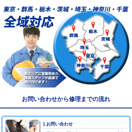
給水管工事※（塩ビ管（VP・HI）使
33,000円
用/3ｍまで)
給水管工事※（塩ビ管（VP・HI）使
+8,800円
用（追加）/3ｍ超え)
給水管工事※（ライニング鋼管・銅
44,000円
管・ポリ管・HT管使用/3ｍまで)
給水管工事※（ライニング鋼管・銅
+8,800円
管・ポリ管・HT管使用/3ｍ超え)
マス交換（土の掘削・埋め戻し作業）
11,000円~
マス交換（深さ50㎝未満）
55,000円
お問い合わせから修理までの流れ
マス交換（深さ50㎝以上）
66,000円
コンクリート斫り（厚さ10㎝まで）
27,500円
1.お問い合わせ
コンクリート斫り（厚さ10㎝超え）
38,500円