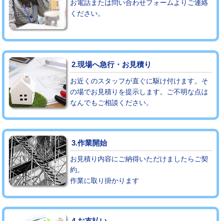
お電話または問い合わせフォームよりご連絡
ください。
モルタル補修（厚さ10㎝まで）
27,500円
モルタル補修（厚さ10㎝超え）
38,500円
追加人工
16,500円
2.現場へ急行・お見積り
廃棄・処分
現場見積
お近くのスタッフが直ぐに駆け付けます。そ
の場でお見積りを提示します。ご不明な点は
なんでもご相談ください。
※給水管工事は20mmまでの価格です。
3.作業開始
お見積り内容にご納得いただけましたらご契
約。
作業に取り掛かります
4.お支払い