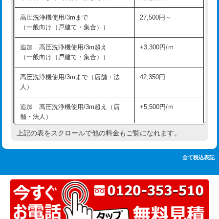
追加人工
16,500円
持込商品取付（単水栓）
13,200円
高圧洗浄機使用/3mまで
27,500円～
廃棄・処分
現場見積
（一般向け（戸建て・集合））
持込商品取付（混合水栓）
16,500円
※給水管工事は20mmまでの価格です。
追加 高圧洗浄機使用/3m超え
+3,300円/ｍ
持込商品取付（浄水器・分岐水栓）
16,500円
（一般向け（戸建て・集合））
排水管工事（土の掘削・埋め戻し作
11,000円~
高圧洗浄機使用/3mまで（店舗・法
42,350円
業）
人）
排水管工事（排水管工事/3ｍまで）
55,000円
追加 高圧洗浄機使用/3m超え（店
+5,500円/ｍ
舗・法人）
排水管工事（追加 排水管工事/3ｍ超
+11,000円
え）
上記の表をスクロールで他の料金もご覧になれます。
高度高圧洗浄換
現地調査
マス交換（土の掘削・埋め戻し作業）
11,000円~
トーラー作業
16,500円
全て税込表記
マス交換（深さ50㎝未満）
55,000円
トーラー機使用/3mまで
33,000円
マス交換（深さ50㎝以上）
66,000円
追加トーラー機使用/3m超え
+3,300円
コンクリート斫り（厚さ10㎝まで）
27,500円
カメラ調査
33,000円