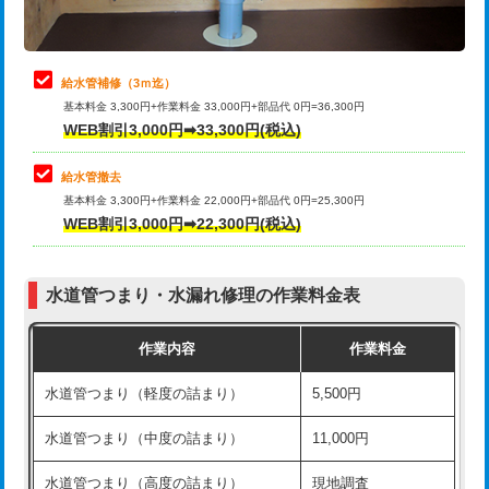
理・調整・分解・加工など（軽作業）
排水管工事（追加 排水管工事/3ｍ超
+11,000円
止水・漏水調査・防水処理・清掃・修
22,000円
え）
理・調整・分解・加工など（中作業）
給水管補修（3ｍ迄）
マス交換（土の掘削・埋め戻し作業）
11,000円~
基本料金 3,300円+作業料金 33,000円+部品代 0円=36,300円
止水・漏水調査・防水処理・清掃・修
33,000円
WEB割引3,000円➡33,300円(税込)
理・調整・分解・加工など（重作業）
マス交換（深さ50㎝未満）
55,000円
給水管撤去
その他部品の脱着
8,800円～
マス交換（深さ50㎝以上）
66,000円
基本料金 3,300円+作業料金 22,000円+部品代 0円=25,300円
WEB割引3,000円➡22,300円(税込)
交換・取付（タンク）
22,000円+材料費
コンクリート斫り（厚さ10㎝まで）
27,500円
交換・取付(単水栓（壁付・デッキ
13,200円+材料費
コンクリート斫り（厚さ10㎝超え）
38,500円
式）)
水道管つまり・水漏れ修理の作業料金表
モルタル補修（厚さ10㎝まで）
27,500円
交換・取付(混合水栓（壁付・デッキ
16,500円+材料費
作業内容
作業料金
式・ワンホール）)
モルタル補修（厚さ10㎝超え）
38,500円
水道管つまり（軽度の詰まり）
5,500円
交換・取付(排水栓・排水トラップ
22,000円+材料費
洗面台設置
38,500円
（P/S/ポップアップ））
水道管つまり（中度の詰まり）
11,000円
化粧台設置
22,000円
交換・取付（その他部品）
11,000円+材料費
水道管つまり（高度の詰まり）
現地調査