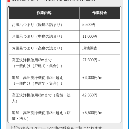
交換・取付（普通便座）
11,000円+材料費
作業内容
作業料金
交換・取付（温水洗浄便座）
16,500円+材料費
お風呂つまり（軽度の詰まり）
5,500円
交換・取付(単水栓（壁付・デッキ
13,200円+材料費
式）)
お風呂つまり（中度の詰まり）
11,000円
交換・取付(混合水栓（壁付・デッキ
16,500円+材料費
お風呂つまり（高度の詰まり）
現地調査
式・ワンホール）)
高圧洗浄機使用/3mまで
27,500円～
交換・取付(排水栓・排水トラップ
22,000円+材料費
（一般向け（戸建て・集合））
（P/S/ポップアップ））
追加 高圧洗浄機使用/3m超え
+3,300円/ｍ
交換・取付（その他部品）
11,000円+材料費
（一般向け（戸建て・集合））
持込商品取付（単水栓）
13,200円
高圧洗浄機使用/3mまで（店舗・法
42,350円
人）
持込商品取付（混合水栓）
16,500円
追加 高圧洗浄機使用/3m超え（店
+5,500円/ｍ
持込商品取付（浄水器・分岐水栓）
16,500円
舗・法人）
持込商品取付（温水洗浄便座）
22,000円
上記の表をスクロールで他の料金もご覧になれます。