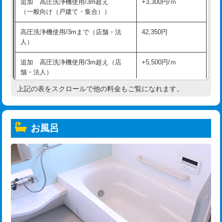
追加 高圧洗浄機使用/3m超え
+3,300円/ｍ
（一般向け（戸建て・集合））
高圧洗浄機使用/3mまで（店舗・法
42,350円
人）
追加 高圧洗浄機使用/3m超え（店
+5,500円/ｍ
舗・法人）
上記の表をスクロールで他の料金もご覧になれます。
高度高圧洗浄換
現地調査
トーラー作業
16,500円
お風呂
トーラー機使用/3mまで
33,000円
追加トーラー機使用/3m超え
+3,300円
カメラ調査
33,000円
桝清掃
8,800円
止水・漏水調査・防水処理・清掃・修
11,000円