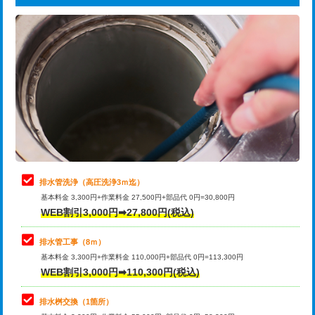
給水管工事※（ライニング鋼管・銅
44,000円
追加トーラー機使用/3m超え
+3,300円
管・ポリ管・HT管使用/3ｍまで)
カメラ調査
33,000円
給水管工事※（ライニング鋼管・銅
+8,800円
管・ポリ管・HT管使用/3ｍ超え)
桝清掃
8,800円
排水管工事（土の掘削・埋め戻し作
11,000円~
止水・漏水調査・防水処理・清掃・修
11,000円
業）
理・調整・分解・加工など（軽作業）
排水管工事（排水管工事/3ｍまで）
55,000円
止水・漏水調査・防水処理・清掃・修
22,000円
理・調整・分解・加工など（中作業）
排水管工事（追加 排水管工事/3ｍ超
+11,000円
排水管洗浄（高圧洗浄3ｍ迄）
え）
基本料金 3,300円+作業料金 27,500円+部品代 0円=30,800円
止水・漏水調査・防水処理・清掃・修
33,000円
WEB割引3,000円➡27,800円(税込)
理・調整・分解・加工など（重作業）
マス交換（土の掘削・埋め戻し作業）
11,000円~
排水管工事（8ｍ）
その他部品の脱着
8,800円～
マス交換（深さ50㎝未満）
55,000円
基本料金 3,300円+作業料金 110,000円+部品代 0円=113,300円
WEB割引3,000円➡110,300円(税込)
交換・取付（タンク）
22,000円+材料費
マス交換（深さ50㎝以上）
66,000円
交換・取付(単水栓（壁付・デッキ
13,200円+材料費
コンクリート斫り（厚さ10㎝まで）
27,500円
排水桝交換（1箇所）