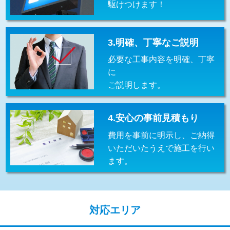
駆けつけます！
交換・取付(排水栓・排水トラップ
22,000円+材料費
（P/S/ポップアップ））
交換・取付（その他部品）
11,000円+材料費
3.明確、丁寧なご説明
必要な工事内容を明確、丁寧
持込商品取付（単水栓）
13,200円
に
持込商品取付（混合水栓）
16,500円
ご説明します。
持込商品取付（浄水器・分岐水栓）
16,500円
4.安心の事前見積もり
給水管工事※（ホール加工)
16,500円
費用を事前に明示し、ご納得
給水管工事※（バンド止め)
3,300円
いただいたうえで施工を行い
ます。
給水管工事※（支持金具設置)
5,500円
給水管工事※（保温材使用（バンド止
5,500円
め込み）)
対応エリア
給水管工事※（土の掘削・埋め戻し作
11,000円
業)