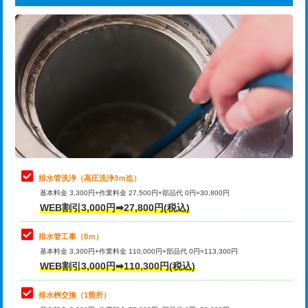
給水管工事※（ライニング鋼管・銅
44,000円
追加トーラー機使用/3m超え
+3,300円
管・ポリ管・HT管使用/3ｍまで)
カメラ調査
33,000円
給水管工事※（ライニング鋼管・銅
+8,800円
管・ポリ管・HT管使用/3ｍ超え)
桝清掃
8,800円
排水管工事（土の掘削・埋め戻し作
11,000円~
止水・漏水調査・防水処理・清掃・修
11,000円
業）
理・調整・分解・加工など（軽作業）
排水管工事（排水管工事/3ｍまで）
55,000円
止水・漏水調査・防水処理・清掃・修
22,000円
理・調整・分解・加工など（中作業）
排水管工事（追加 排水管工事/3ｍ超
+11,000円
排水管洗浄（高圧洗浄3ｍ迄）
え）
基本料金 3,300円+作業料金 27,500円+部品代 0円=30,800円
止水・漏水調査・防水処理・清掃・修
33,000円
WEB割引3,000円➡27,800円(税込)
理・調整・分解・加工など（重作業）
マス交換（土の掘削・埋め戻し作業）
11,000円~
排水管工事（8ｍ）
その他部品の脱着
8,800円～
マス交換（深さ50㎝未満）
55,000円
基本料金 3,300円+作業料金 110,000円+部品代 0円=113,300円
WEB割引3,000円➡110,300円(税込)
交換・取付（タンク）
22,000円+材料費
マス交換（深さ50㎝以上）
66,000円
交換・取付(単水栓（壁付・デッキ
13,200円+材料費
コンクリート斫り（厚さ10㎝まで）
27,500円
排水桝交換（1箇所）