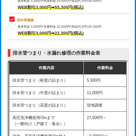
式）)
基本料金 3,300円+作業料金 55,000円+部品代 0円=58,300円
コンクリート斫り（厚さ10㎝超え）
38,500円
WEB割引3,000円➡55,300円(税込)
交換・取付(混合水栓（壁付・デッキ
16,500円+材料費
式・ワンホール）)
モルタル補修（厚さ10㎝まで）
27,500円
排水管補修
基本料金 3,300円+作業料金 22,000円+部品代 0円=25,300円
交換・取付(排水栓・排水トラップ
22,000円+材料費
モルタル補修（厚さ10㎝超え）
38,500円
WEB割引3,000円➡22,300円(税込)
（P/S/ポップアップ））
台所シンク・作業台設置
現場見積
交換・取付（その他部品）
11,000円+材料費
排水管つまり・水漏れ修理の作業料金表
追加人工
16,500円
持込商品取付（単水栓）
13,200円
作業内容
作業料金
廃棄・処分
現場見積
持込商品取付（混合水栓）
16,500円
排水管つまり（軽度の詰まり）
5,500円
※給水管工事は20mmまでの価格です。
持込商品取付（浄水器・分岐水栓）
16,500円
排水管つまり（中度の詰まり）
11,000円
給水管工事※（ホール加工)
16,500円
排水管つまり（高度の詰まり）
現地調査
給水管工事※（バンド止め)
3,300円
高圧洗浄機使用/3mまで
27,500円～
（一般向け（戸建て・集合））
給水管工事※（支持金具設置)
5,500円