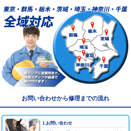
給水管工事※（塩ビ管（VP・HI）使
33,000円
用/3ｍまで)
給水管工事※（塩ビ管（VP・HI）使
+8,800円
用（追加）/3ｍ超え)
給水管工事※（ライニング鋼管・銅
44,000円
管・ポリ管・HT管使用/3ｍまで)
給水管工事※（ライニング鋼管・銅
+8,800円
管・ポリ管・HT管使用/3ｍ超え)
マス交換（土の掘削・埋め戻し作業）
11,000円~
マス交換（深さ50㎝未満）
55,000円
お問い合わせから修理までの流れ
マス交換（深さ50㎝以上）
66,000円
コンクリート斫り（厚さ10㎝まで）
27,500円
1.お問い合わせ
コンクリート斫り（厚さ10㎝超え）
38,500円