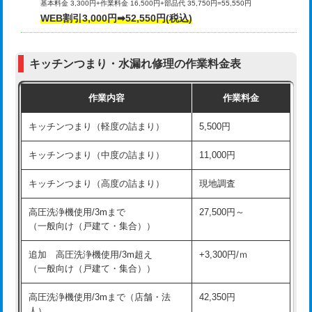
基本料金 3,300円+作業料金 16,500円+部品代 35,750円=55,550円
給水管工事※（ライニング鋼管・銅
44,000円
WEB割引3,000円➡52,550円(税込)
その他部品の脱着
8,800円～
管・ポリ管・HT管使用/3ｍまで)
交換・取付（タンク）
22,000円+材料費
給水管工事※（ライニング鋼管・銅
+8,800円
管・ポリ管・HT管使用/3ｍ超え)
キッチンつまり・水漏れ修理の作業料金表
交換・取付(単水栓（壁付・デッキ
13,200円+材料費
式）)
排水管工事（土の掘削・埋め戻し作
11,000円~
作業内容
作業料金
業）
交換・取付(混合水栓（壁付・デッキ
16,500円+材料費
キッチンつまり（軽度の詰まり）
5,500円
式・ワンホール）)
排水管工事（排水管工事/3ｍまで）
55,000円
キッチンつまり（中度の詰まり）
11,000円
交換・取付(排水栓・排水トラップ
22,000円+材料費
排水管工事（追加 排水管工事/3ｍ超
+11,000円
（P/S/ポップアップ））
え）
キッチンつまり（高度の詰まり）
現地調査
交換・取付（その他部品）
11,000円+材料費
マス交換（土の掘削・埋め戻し作業）
11,000円~
高圧洗浄機使用/3mまで
27,500円～
（一般向け（戸建て・集合））
持込商品取付（単水栓）
13,200円
マス交換（深さ50㎝未満）
55,000円
追加 高圧洗浄機使用/3m超え
+3,300円/ｍ
持込商品取付（混合水栓）
16,500円
マス交換（深さ50㎝以上）
66,000円
（一般向け（戸建て・集合））
持込商品取付（浄水器・分岐水栓）
16,500円
コンクリート斫り（厚さ10㎝まで）
27,500円
高圧洗浄機使用/3mまで（店舗・法
42,350円
人）