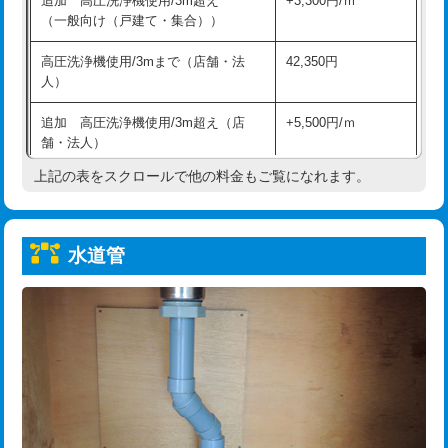
追加 高圧洗浄機使用/3m超え
+3,300円/ｍ
給水管工事※（保温材使用（バンド止
5,500円
（一般向け（戸建て・集合））
め込み）)
高圧洗浄機使用/3mまで（店舗・法
42,350円
給水管工事※（土の掘削・埋め戻し作
11,000円
人）
業)
追加 高圧洗浄機使用/3m超え（店
+5,500円/ｍ
給水管工事※（塩ビ管（VP・HI）使
33,000円
舗・法人）
用/3ｍまで)
上記の表をスクロールで他の料金もご覧になれます。
高度高圧洗浄換
現地調査
給水管工事※（塩ビ管（VP・HI）使
+8,800円
用（追加）/3ｍ超え)
トーラー作業
16,500円
給水管工事※（ライニング鋼管・銅
44,000円
水道管
トーラー機使用/3mまで
33,000円
管・ポリ管・HT管使用/3ｍまで)
追加トーラー機使用/3m超え
+3,300円
給水管工事※（ライニング鋼管・銅
+8,800円
管・ポリ管・HT管使用/3ｍ超え)
カメラ調査
33,000円
排水管工事（土の掘削・埋め戻し作
11,000円~
桝清掃
8,800円
業）
止水・漏水調査・防水処理・清掃・修
11,000円
排水管工事（排水管工事/3ｍまで）
55,000円