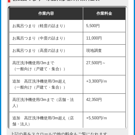
交換・取付（普通便座）
11,000円+材料費
作業内容
作業料金
交換・取付（温水洗浄便座）
16,500円+材料費
お風呂つまり（軽度の詰まり）
5,500円
交換・取付(単水栓（壁付・デッキ
13,200円+材料費
式）)
お風呂つまり（中度の詰まり）
11,000円
交換・取付(混合水栓（壁付・デッキ
16,500円+材料費
お風呂つまり（高度の詰まり）
現地調査
式・ワンホール）)
高圧洗浄機使用/3mまで
27,500円～
交換・取付(排水栓・排水トラップ
22,000円+材料費
（一般向け（戸建て・集合））
（P/S/ポップアップ））
追加 高圧洗浄機使用/3m超え
+3,300円/ｍ
交換・取付（その他部品）
11,000円+材料費
（一般向け（戸建て・集合））
持込商品取付（単水栓）
13,200円
高圧洗浄機使用/3mまで（店舗・法
42,350円
人）
持込商品取付（混合水栓）
16,500円
追加 高圧洗浄機使用/3m超え（店
+5,500円/ｍ
持込商品取付（浄水器・分岐水栓）
16,500円
舗・法人）
持込商品取付（温水洗浄便座）
22,000円
上記の表をスクロールで他の料金もご覧になれます。