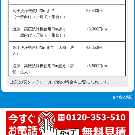
追加人工
16,500円
持込商品取付（単水栓）
13,200円
高圧洗浄機使用/3mまで
27,500円～
廃棄・処分
現場見積
（一般向け（戸建て・集合））
持込商品取付（混合水栓）
16,500円
※給水管工事は20mmまでの価格です。
追加 高圧洗浄機使用/3m超え
+3,300円/ｍ
持込商品取付（浄水器・分岐水栓）
16,500円
（一般向け（戸建て・集合））
排水管工事（土の掘削・埋め戻し作
11,000円~
高圧洗浄機使用/3mまで（店舗・法
42,350円
業）
人）
排水管工事（排水管工事/3ｍまで）
55,000円
追加 高圧洗浄機使用/3m超え（店
+5,500円/ｍ
舗・法人）
排水管工事（追加 排水管工事/3ｍ超
+11,000円
え）
上記の表をスクロールで他の料金もご覧になれます。
高度高圧洗浄換
現地調査
マス交換（土の掘削・埋め戻し作業）
11,000円~
トーラー作業
16,500円
全て税込表記
マス交換（深さ50㎝未満）
55,000円
トーラー機使用/3mまで
33,000円
マス交換（深さ50㎝以上）
66,000円
追加トーラー機使用/3m超え
+3,300円
コンクリート斫り（厚さ10㎝まで）
27,500円
カメラ調査
33,000円