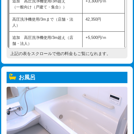
追加 高圧洗浄機使用/3m超え
+3,300円/ｍ
（一般向け（戸建て・集合））
高圧洗浄機使用/3mまで（店舗・法
42,350円
人）
追加 高圧洗浄機使用/3m超え（店
+5,500円/ｍ
舗・法人）
上記の表をスクロールで他の料金もご覧になれます。
高度高圧洗浄換
現地調査
トーラー作業
16,500円
お風呂
トーラー機使用/3mまで
33,000円
追加トーラー機使用/3m超え
+3,300円
カメラ調査
33,000円
桝清掃
8,800円
止水・漏水調査・防水処理・清掃・修
11,000円