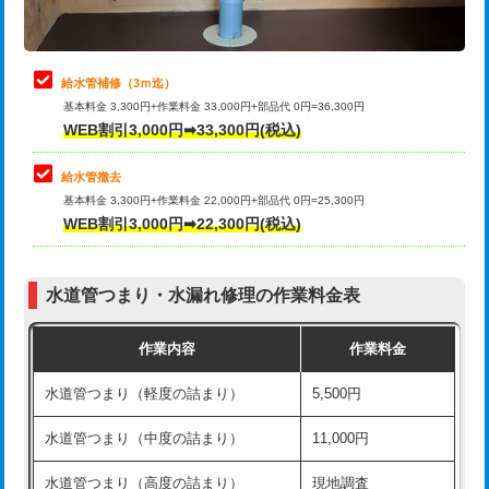
理・調整・分解・加工など（軽作業）
排水管工事（追加 排水管工事/3ｍ超
+11,000円
止水・漏水調査・防水処理・清掃・修
22,000円
え）
理・調整・分解・加工など（中作業）
給水管補修（3ｍ迄）
マス交換（土の掘削・埋め戻し作業）
11,000円~
基本料金 3,300円+作業料金 33,000円+部品代 0円=36,300円
止水・漏水調査・防水処理・清掃・修
33,000円
WEB割引3,000円➡33,300円(税込)
理・調整・分解・加工など（重作業）
マス交換（深さ50㎝未満）
55,000円
給水管撤去
その他部品の脱着
8,800円～
マス交換（深さ50㎝以上）
66,000円
基本料金 3,300円+作業料金 22,000円+部品代 0円=25,300円
WEB割引3,000円➡22,300円(税込)
交換・取付（タンク）
22,000円+材料費
コンクリート斫り（厚さ10㎝まで）
27,500円
交換・取付(単水栓（壁付・デッキ
13,200円+材料費
コンクリート斫り（厚さ10㎝超え）
38,500円
式）)
水道管つまり・水漏れ修理の作業料金表
モルタル補修（厚さ10㎝まで）
27,500円
交換・取付(混合水栓（壁付・デッキ
16,500円+材料費
作業内容
作業料金
式・ワンホール）)
モルタル補修（厚さ10㎝超え）
38,500円
水道管つまり（軽度の詰まり）
5,500円
交換・取付(排水栓・排水トラップ
22,000円+材料費
洗面台設置
38,500円
（P/S/ポップアップ））
水道管つまり（中度の詰まり）
11,000円
化粧台設置
22,000円
交換・取付（その他部品）
11,000円+材料費
水道管つまり（高度の詰まり）
現地調査