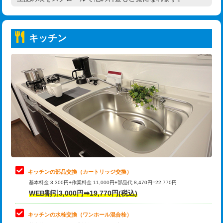
高度高圧洗浄換
現地調査
持込商品取付（普通便座⇔温水洗浄便
22,000円
トーラー作業
16,500円
座）
キッチン
トーラー機使用/3mまで
33,000円
給水管工事※（ホール加工)
16,500円
追加トーラー機使用/3m超え
+3,300円
給水管工事※（バンド止め)
3,300円
カメラ調査
33,000円
給水管工事※（支持金具設置)
5,500円
桝清掃
8,800円
給水管工事※（保温材使用（バンド止
5,500円
め込み）)
止水・漏水調査・防水処理・清掃・修
11,000円
理・調整・分解・加工など（軽作業）
給水管工事※（土の掘削・埋め戻し作
11,000円
業)
止水・漏水調査・防水処理・清掃・修
22,000円
理・調整・分解・加工など（中作業）
給水管工事※（塩ビ管（VP・HI）使
33,000円
キッチンの部品交換（カートリッジ交換）
用/3ｍまで)
基本料金 3,300円+作業料金 11,000円+部品代 8,470円=22,770円
止水・漏水調査・防水処理・清掃・修
33,000円
WEB割引3,000円➡19,770円(税込)
理・調整・分解・加工など（重作業）
給水管工事※（塩ビ管（VP・HI）使
+8,800円
用（追加）/3ｍ超え)
キッチンの水栓交換（ワンホール混合栓）
お風呂タンク脱着
16,500円