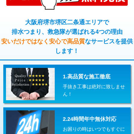
コンクリート斫り（厚さ10㎝超え）
38,500円
桝清掃
8,800円
モルタル補修（厚さ10㎝まで）
27,500円
大阪府堺市堺区二条通エリアで
止水・漏水調査・防水処理・清掃・修
11,000円
理・調整・分解・加工など（軽作業）
排水つまり、救急隊が選ばれる4つの理由
モルタル補修（厚さ10㎝超え）
38,500円
安いだけではなく安心で高品質
なサービスを提供
止水・漏水調査・防水処理・清掃・修
22,000円
追加人工
16,500円
理・調整・分解・加工など（中作業）
します！
廃棄・処分
現場見積
止水・漏水調査・防水処理・清掃・修
33,000円
理・調整・分解・加工など（重作業）
1.高品質な施工徹底
その他部品の脱着
8,800円～
手抜き工事は絶対に致しませ
交換・取付（タンク）
22,000円+材料費
ん！
交換・取付(単水栓（壁付・デッキ
13,200円+材料費
式）)
2.24時間年中無休対応
交換・取付(混合水栓（壁付・デッキ
16,500円+材料費
式・ワンホール）)
お困りの時はいつでもすぐに