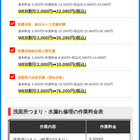
管・ポリ管・HT管使用/3ｍ超え)
基本料金 3,300円+作業料金 13,200円+部品代 8,580円=25,080円
止水・漏水調査・防水処理・清掃・修
33,000円
WEB割引3,000円➡22,080円(税込)
理・調整・分解・加工など（重作業）
排水管工事（土の掘削・埋め戻し作
11,000円~
業）
洗濯水栓、給水ホース交換作業
キッチンタンク脱着
16,500円
基本料金 3,300円+作業料金 22,000円+部品代 12,980円=38,280円
排水管工事（排水管工事/3ｍまで）
55,000円
WEB割引3,000円➡35,280円(税込)
その他部品の脱着
8,800円～
排水管工事（追加 排水管工事/3ｍ超
+11,000円
交換・取付（タンク）
22,000円+材料費
洗濯水栓給水栓上部交換
え）
基本料金 3,300円+作業料金 8,800円+部品代 990円=13,090円
交換・取付(単水栓（壁付・デッキ
13,200円+材料費
WEB割引3,000円➡10,090円(税込)
マス交換（土の掘削・埋め戻し作業）
11,000円~
式）)
洗面所の水栓交換（混合水栓）
マス交換（深さ50㎝未満）
55,000円
交換・取付(混合水栓（壁付・デッキ
16,500円+材料費
基本料金 3,300円+作業料金 16,500円+部品代 59,400円=79,200円
式・ワンホール）)
WEB割引3,000円➡76,200円(税込)
マス交換（深さ50㎝以上）
66,000円
交換・取付(排水栓・排水トラップ
22,000円+材料費
コンクリート斫り（厚さ10㎝まで）
27,500円
（P/S/ポップアップ））
洗面所つまり・水漏れ修理の作業料金表
コンクリート斫り（厚さ10㎝超え）
38,500円
交換・取付（その他部品）
11,000円+材料費
作業内容
作業料金
モルタル補修（厚さ10㎝まで）
27,500円
持込商品取付（単水栓）
13,200円
洗面所つまり（軽度の詰まり）
5,500円