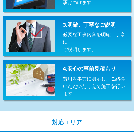
駆けつけます！
交換・取付(排水栓・排水トラップ
22,000円+材料費
（P/S/ポップアップ））
交換・取付（その他部品）
11,000円+材料費
3.明確、丁寧なご説明
必要な工事内容を明確、丁寧
持込商品取付（単水栓）
13,200円
に
持込商品取付（混合水栓）
16,500円
ご説明します。
持込商品取付（浄水器・分岐水栓）
16,500円
4.安心の事前見積もり
給水管工事※（ホール加工)
16,500円
費用を事前に明示し、ご納得
給水管工事※（バンド止め)
3,300円
いただいたうえで施工を行い
ます。
給水管工事※（支持金具設置)
5,500円
給水管工事※（保温材使用（バンド止
5,500円
め込み）)
対応エリア
給水管工事※（土の掘削・埋め戻し作
11,000円
業)