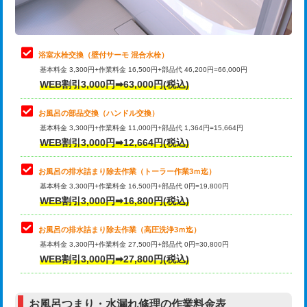
理・調整・分解・加工など（軽作業）
止水・漏水調査・防水処理・清掃・修
22,000円
理・調整・分解・加工など（中作業）
浴室水栓交換（壁付サーモ 混合水栓）
基本料金 3,300円+作業料金 16,500円+部品代 46,200円=66,000円
止水・漏水調査・防水処理・清掃・修
33,000円
WEB割引3,000円➡63,000円(税込)
理・調整・分解・加工など（重作業）
お風呂の部品交換（ハンドル交換）
トイレタンク脱着
16,500円
基本料金 3,300円+作業料金 11,000円+部品代 1,364円=15,664円
WEB割引3,000円➡12,664円(税込)
トイレ便器脱着
16,500円
タンクレストイレ脱着
33,000円
お風呂の排水詰まり除去作業（トーラー作業3ｍ迄）
基本料金 3,300円+作業料金 16,500円+部品代 0円=19,800円
小便器トイレ脱着
現地見積
WEB割引3,000円➡16,800円(税込)
その他部品の脱着
8,800円～
お風呂の排水詰まり除去作業（高圧洗浄3ｍ迄）
基本料金 3,300円+作業料金 27,500円+部品代 0円=30,800円
交換・取付（タンク）
22,000円+材料費
WEB割引3,000円➡27,800円(税込)
交換・取付（便器）
22,000円+材料費
お風呂つまり・水漏れ修理の作業料金表