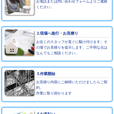
お電話または問い合わせフォームよりご連絡
ください。
モルタル補修（厚さ10㎝まで）
27,500円
モルタル補修（厚さ10㎝超え）
38,500円
追加人工
16,500円
2.現場へ急行・お見積り
廃棄・処分
現場見積
お近くのスタッフが直ぐに駆け付けます。そ
の場でお見積りを提示します。ご不明な点は
なんでもご相談ください。
※給水管工事は20mmまでの価格です。
3.作業開始
お見積り内容にご納得いただけましたらご契
約。
作業に取り掛かります
4.お支払い