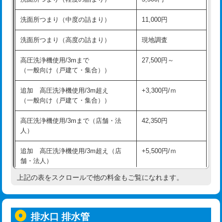
モルタル補修（厚さ10㎝超え）
38,500円
持込商品取付（混合水栓）
16,500円
洗面所つまり（中度の詰まり）
11,000円
洗面台設置
38,500円
持込商品取付（浄水器・分岐水栓）
16,500円
洗面所つまり（高度の詰まり）
現地調査
バスタブ設置
現場見積
給水管工事※（ホール加工)
16,500円
高圧洗浄機使用/3mまで
27,500円～
追加人工
16,500円
（一般向け（戸建て・集合））
給水管工事※（バンド止め)
3,300円
廃棄・処分
現場見積
追加 高圧洗浄機使用/3m超え
+3,300円/ｍ
給水管工事※（支持金具設置)
5,500円
（一般向け（戸建て・集合））
※給水管工事は20mmまでの価格です。
給水管工事※（保温材使用（バンド止
5,500円
高圧洗浄機使用/3mまで（店舗・法
42,350円
め込み）)
人）
給水管工事※（土の掘削・埋め戻し作
11,000円
追加 高圧洗浄機使用/3m超え（店
+5,500円/ｍ
業)
舗・法人）
給水管工事※（塩ビ管（VP・HI）使
33,000円
上記の表をスクロールで他の料金もご覧になれます。
高度高圧洗浄換
現地調査
用/3ｍまで)
トーラー作業
16,500円
給水管工事※（塩ビ管（VP・HI）使
+8,800円
用（追加）/3ｍ超え)
排水口 排水管
トーラー機使用/3mまで
33,000円