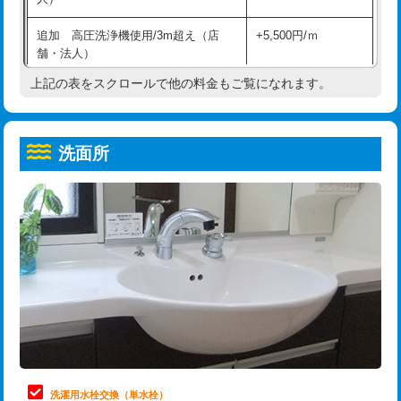
給水管工事※（ホール加工)
16,500円
コンクリート斫り（厚さ10㎝超え）
38,500円
追加 高圧洗浄機使用/3m超え（店
+5,500円/ｍ
給水管工事※（バンド止め)
3,300円
モルタル補修（厚さ10㎝まで）
27,500円
舗・法人）
給水管工事※（支持金具設置)
5,500円
モルタル補修（厚さ10㎝超え）
38,500円
上記の表をスクロールで他の料金もご覧になれます。
高度高圧洗浄換
現地調査
給水管工事※（保温材使用（バンド止
5,500円
洗面台設置
38,500円
トーラー作業
16,500円
め込み）)
洗面所
追加人工
16,500円
トーラー機使用/3mまで
33,000円
給水管工事※（土の掘削・埋め戻し作
11,000円
業)
廃棄・処分
現場見積
追加トーラー機使用/3m超え
+3,300円
給水管工事※（塩ビ管（VP・HI）使
33,000円
※給水管工事は20mmまでの価格です。
カメラ調査
33,000円
用/3ｍまで)
桝清掃
8,800円
給水管工事※（塩ビ管（VP・HI）使
+8,800円
用（追加）/3ｍ超え)
止水・漏水調査・防水処理・清掃・修
11,000円
理・調整・分解・加工など（軽作業）
給水管工事※（ライニング鋼管・銅
44,000円
管・ポリ管・HT管使用/3ｍまで)
止水・漏水調査・防水処理・清掃・修
22,000円
理・調整・分解・加工など（中作業）
給水管工事※（ライニング鋼管・銅
+8,800円
洗濯用水栓交換（単水栓）