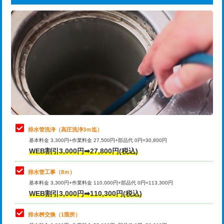
給水管工事※（ライニング鋼管・銅
44,000円
追加トーラー機使用/3m超え
+3,300円
管・ポリ管・HT管使用/3ｍまで)
カメラ調査
33,000円
給水管工事※（ライニング鋼管・銅
+8,800円
管・ポリ管・HT管使用/3ｍ超え)
桝清掃
8,800円
排水管工事（土の掘削・埋め戻し作
11,000円~
止水・漏水調査・防水処理・清掃・修
11,000円
業）
理・調整・分解・加工など（軽作業）
排水管工事（排水管工事/3ｍまで）
55,000円
止水・漏水調査・防水処理・清掃・修
22,000円
理・調整・分解・加工など（中作業）
排水管工事（追加 排水管工事/3ｍ超
+11,000円
排水管洗浄（高圧洗浄3ｍ迄）
え）
基本料金 3,300円+作業料金 27,500円+部品代 0円=30,800円
止水・漏水調査・防水処理・清掃・修
33,000円
WEB割引3,000円➡27,800円(税込)
理・調整・分解・加工など（重作業）
マス交換（土の掘削・埋め戻し作業）
11,000円~
排水管工事（8ｍ）
その他部品の脱着
8,800円～
マス交換（深さ50㎝未満）
55,000円
基本料金 3,300円+作業料金 110,000円+部品代 0円=113,300円
WEB割引3,000円➡110,300円(税込)
交換・取付（タンク）
22,000円+材料費
マス交換（深さ50㎝以上）
66,000円
交換・取付(単水栓（壁付・デッキ
13,200円+材料費
コンクリート斫り（厚さ10㎝まで）
27,500円
排水桝交換（1箇所）