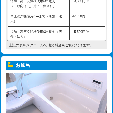
追加 高圧洗浄機使用/3m超え
+3,300円/ｍ
（一般向け（戸建て・集合））
高圧洗浄機使用/3mまで（店舗・法
42,350円
人）
追加 高圧洗浄機使用/3m超え（店
+5,500円/ｍ
舗・法人）
上記の表をスクロールで他の料金もご覧になれます。
高度高圧洗浄換
現地調査
トーラー作業
16,500円
お風呂
トーラー機使用/3mまで
33,000円
追加トーラー機使用/3m超え
+3,300円
カメラ調査
33,000円
桝清掃
8,800円
止水・漏水調査・防水処理・清掃・修
11,000円