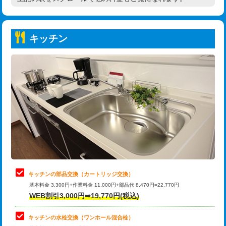
高度高圧洗浄換
現地調査
持込商品取付（普通便座⇔温水洗浄便
22,000円
トーラー作業
16,500円
座）
キッチン
トーラー機使用/3mまで
33,000円
給水管工事※（ホール加工)
16,500円
追加トーラー機使用/3m超え
+3,300円
給水管工事※（バンド止め)
3,300円
カメラ調査
33,000円
給水管工事※（支持金具設置)
5,500円
桝清掃
8,800円
給水管工事※（保温材使用（バンド止
5,500円
め込み）)
止水・漏水調査・防水処理・清掃・修
11,000円
理・調整・分解・加工など（軽作業）
給水管工事※（土の掘削・埋め戻し作
11,000円
業)
止水・漏水調査・防水処理・清掃・修
22,000円
理・調整・分解・加工など（中作業）
給水管工事※（塩ビ管（VP・HI）使
33,000円
キッチンの部品交換（カートリッジ交換）
用/3ｍまで)
基本料金 3,300円+作業料金 11,000円+部品代 8,470円=22,770円
止水・漏水調査・防水処理・清掃・修
33,000円
WEB割引3,000円➡19,770円(税込)
理・調整・分解・加工など（重作業）
給水管工事※（塩ビ管（VP・HI）使
+8,800円
用（追加）/3ｍ超え)
キッチンの水栓交換（ワンホール混合栓）
お風呂タンク脱着
16,500円