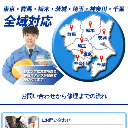
給水管工事※（塩ビ管（VP・HI）使
33,000円
用/3ｍまで)
給水管工事※（塩ビ管（VP・HI）使
+8,800円
用（追加）/3ｍ超え)
給水管工事※（ライニング鋼管・銅
44,000円
管・ポリ管・HT管使用/3ｍまで)
給水管工事※（ライニング鋼管・銅
+8,800円
管・ポリ管・HT管使用/3ｍ超え)
マス交換（土の掘削・埋め戻し作業）
11,000円~
マス交換（深さ50㎝未満）
55,000円
お問い合わせから修理までの流れ
マス交換（深さ50㎝以上）
66,000円
コンクリート斫り（厚さ10㎝まで）
27,500円
1.お問い合わせ
コンクリート斫り（厚さ10㎝超え）
38,500円