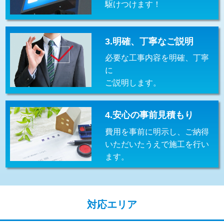
駆けつけます！
交換・取付(排水栓・排水トラップ
22,000円+材料費
（P/S/ポップアップ））
交換・取付（その他部品）
11,000円+材料費
3.明確、丁寧なご説明
必要な工事内容を明確、丁寧
持込商品取付（単水栓）
13,200円
に
持込商品取付（混合水栓）
16,500円
ご説明します。
持込商品取付（浄水器・分岐水栓）
16,500円
4.安心の事前見積もり
給水管工事※（ホール加工)
16,500円
費用を事前に明示し、ご納得
給水管工事※（バンド止め)
3,300円
いただいたうえで施工を行い
ます。
給水管工事※（支持金具設置)
5,500円
給水管工事※（保温材使用（バンド止
5,500円
め込み）)
対応エリア
給水管工事※（土の掘削・埋め戻し作
11,000円
業)