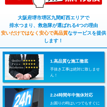
コンクリート斫り（厚さ10㎝超え）
38,500円
桝清掃
8,800円
モルタル補修（厚さ10㎝まで）
27,500円
大阪府堺市堺区九間町西エリアで
止水・漏水調査・防水処理・清掃・修
11,000円
理・調整・分解・加工など（軽作業）
排水つまり、救急隊が選ばれる4つの理由
モルタル補修（厚さ10㎝超え）
38,500円
安いだけではなく安心で高品質
なサービスを提供
止水・漏水調査・防水処理・清掃・修
22,000円
追加人工
16,500円
理・調整・分解・加工など（中作業）
します！
廃棄・処分
現場見積
止水・漏水調査・防水処理・清掃・修
33,000円
理・調整・分解・加工など（重作業）
1.高品質な施工徹底
その他部品の脱着
8,800円～
手抜き工事は絶対に致しませ
交換・取付（タンク）
22,000円+材料費
ん！
交換・取付(単水栓（壁付・デッキ
13,200円+材料費
式）)
2.24時間年中無休対応
交換・取付(混合水栓（壁付・デッキ
16,500円+材料費
式・ワンホール）)
お困りの時はいつでもすぐに