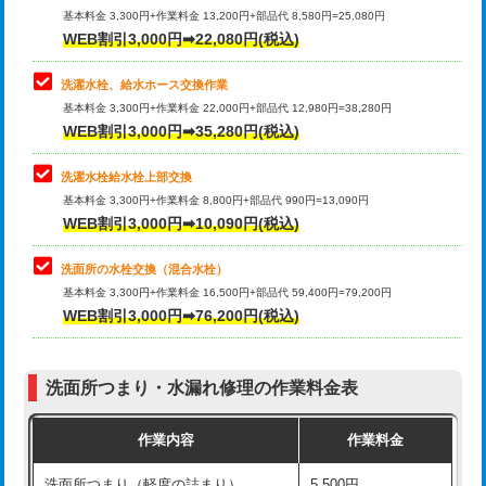
管・ポリ管・HT管使用/3ｍ超え)
基本料金 3,300円+作業料金 13,200円+部品代 8,580円=25,080円
止水・漏水調査・防水処理・清掃・修
33,000円
WEB割引3,000円➡22,080円(税込)
理・調整・分解・加工など（重作業）
排水管工事（土の掘削・埋め戻し作
11,000円~
業）
洗濯水栓、給水ホース交換作業
キッチンタンク脱着
16,500円
基本料金 3,300円+作業料金 22,000円+部品代 12,980円=38,280円
排水管工事（排水管工事/3ｍまで）
55,000円
WEB割引3,000円➡35,280円(税込)
その他部品の脱着
8,800円～
排水管工事（追加 排水管工事/3ｍ超
+11,000円
交換・取付（タンク）
22,000円+材料費
洗濯水栓給水栓上部交換
え）
基本料金 3,300円+作業料金 8,800円+部品代 990円=13,090円
交換・取付(単水栓（壁付・デッキ
13,200円+材料費
WEB割引3,000円➡10,090円(税込)
マス交換（土の掘削・埋め戻し作業）
11,000円~
式）)
洗面所の水栓交換（混合水栓）
マス交換（深さ50㎝未満）
55,000円
交換・取付(混合水栓（壁付・デッキ
16,500円+材料費
基本料金 3,300円+作業料金 16,500円+部品代 59,400円=79,200円
式・ワンホール）)
WEB割引3,000円➡76,200円(税込)
マス交換（深さ50㎝以上）
66,000円
交換・取付(排水栓・排水トラップ
22,000円+材料費
コンクリート斫り（厚さ10㎝まで）
27,500円
（P/S/ポップアップ））
洗面所つまり・水漏れ修理の作業料金表
コンクリート斫り（厚さ10㎝超え）
38,500円
交換・取付（その他部品）
11,000円+材料費
作業内容
作業料金
モルタル補修（厚さ10㎝まで）
27,500円
持込商品取付（単水栓）
13,200円
洗面所つまり（軽度の詰まり）
5,500円