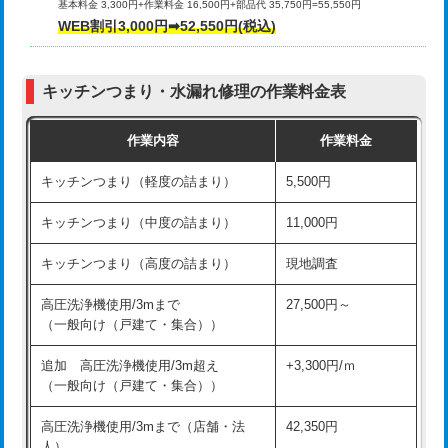
基本料金 3,300円+作業料金 16,500円+部品代 35,750円=55,550円
給水管工事※（ライニング鋼管・銅
44,000円
WEB割引3,000円➡52,550円(税込)
その他部品の脱着
8,800円～
管・ポリ管・HT管使用/3ｍまで)
交換・取付（タンク）
22,000円+材料費
給水管工事※（ライニング鋼管・銅
+8,800円
管・ポリ管・HT管使用/3ｍ超え)
キッチンつまり・水漏れ修理の作業料金表
交換・取付(単水栓（壁付・デッキ
13,200円+材料費
式）)
排水管工事（土の掘削・埋め戻し作
11,000円~
作業内容
作業料金
業）
交換・取付(混合水栓（壁付・デッキ
16,500円+材料費
キッチンつまり（軽度の詰まり）
5,500円
式・ワンホール）)
排水管工事（排水管工事/3ｍまで）
55,000円
キッチンつまり（中度の詰まり）
11,000円
交換・取付(排水栓・排水トラップ
22,000円+材料費
排水管工事（追加 排水管工事/3ｍ超
+11,000円
（P/S/ポップアップ））
え）
キッチンつまり（高度の詰まり）
現地調査
交換・取付（その他部品）
11,000円+材料費
マス交換（土の掘削・埋め戻し作業）
11,000円~
高圧洗浄機使用/3mまで
27,500円～
（一般向け（戸建て・集合））
持込商品取付（単水栓）
13,200円
マス交換（深さ50㎝未満）
55,000円
追加 高圧洗浄機使用/3m超え
+3,300円/ｍ
持込商品取付（混合水栓）
16,500円
マス交換（深さ50㎝以上）
66,000円
（一般向け（戸建て・集合））
持込商品取付（浄水器・分岐水栓）
16,500円
コンクリート斫り（厚さ10㎝まで）
27,500円
高圧洗浄機使用/3mまで（店舗・法
42,350円
人）