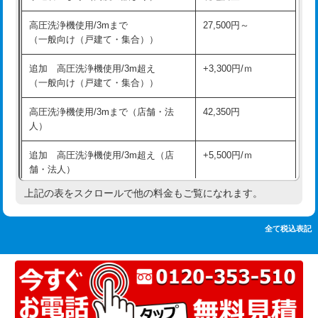
追加人工
16,500円
持込商品取付（単水栓）
13,200円
高圧洗浄機使用/3mまで
27,500円～
廃棄・処分
現場見積
（一般向け（戸建て・集合））
持込商品取付（混合水栓）
16,500円
※給水管工事は20mmまでの価格です。
追加 高圧洗浄機使用/3m超え
+3,300円/ｍ
持込商品取付（浄水器・分岐水栓）
16,500円
（一般向け（戸建て・集合））
排水管工事（土の掘削・埋め戻し作
11,000円~
高圧洗浄機使用/3mまで（店舗・法
42,350円
業）
人）
排水管工事（排水管工事/3ｍまで）
55,000円
追加 高圧洗浄機使用/3m超え（店
+5,500円/ｍ
舗・法人）
排水管工事（追加 排水管工事/3ｍ超
+11,000円
え）
上記の表をスクロールで他の料金もご覧になれます。
高度高圧洗浄換
現地調査
マス交換（土の掘削・埋め戻し作業）
11,000円~
トーラー作業
16,500円
全て税込表記
マス交換（深さ50㎝未満）
55,000円
トーラー機使用/3mまで
33,000円
マス交換（深さ50㎝以上）
66,000円
追加トーラー機使用/3m超え
+3,300円
コンクリート斫り（厚さ10㎝まで）
27,500円
カメラ調査
33,000円