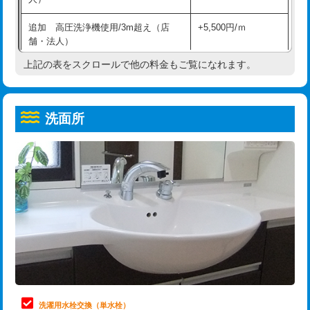
給水管工事※（ホール加工)
16,500円
コンクリート斫り（厚さ10㎝超え）
38,500円
追加 高圧洗浄機使用/3m超え（店
+5,500円/ｍ
給水管工事※（バンド止め)
3,300円
モルタル補修（厚さ10㎝まで）
27,500円
舗・法人）
給水管工事※（支持金具設置)
5,500円
モルタル補修（厚さ10㎝超え）
38,500円
上記の表をスクロールで他の料金もご覧になれます。
高度高圧洗浄換
現地調査
給水管工事※（保温材使用（バンド止
5,500円
洗面台設置
38,500円
トーラー作業
16,500円
め込み）)
洗面所
追加人工
16,500円
トーラー機使用/3mまで
33,000円
給水管工事※（土の掘削・埋め戻し作
11,000円
業)
廃棄・処分
現場見積
追加トーラー機使用/3m超え
+3,300円
給水管工事※（塩ビ管（VP・HI）使
33,000円
※給水管工事は20mmまでの価格です。
カメラ調査
33,000円
用/3ｍまで)
桝清掃
8,800円
給水管工事※（塩ビ管（VP・HI）使
+8,800円
用（追加）/3ｍ超え)
止水・漏水調査・防水処理・清掃・修
11,000円
理・調整・分解・加工など（軽作業）
給水管工事※（ライニング鋼管・銅
44,000円
管・ポリ管・HT管使用/3ｍまで)
止水・漏水調査・防水処理・清掃・修
22,000円
理・調整・分解・加工など（中作業）
給水管工事※（ライニング鋼管・銅
+8,800円
洗濯用水栓交換（単水栓）