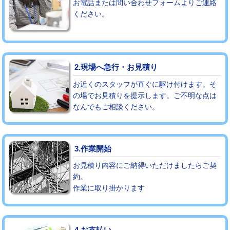
お電話または問い合わせフォームよりご連絡
ください。
モルタル補修（厚さ10㎝まで）
27,500円
モルタル補修（厚さ10㎝超え）
38,500円
追加人工
16,500円
2.現場へ急行・お見積り
廃棄・処分
現場見積
お近くのスタッフが直ぐに駆け付けます。そ
の場でお見積りを提示します。ご不明な点は
なんでもご相談ください。
※給水管工事は20mmまでの価格です。
3.作業開始
お見積り内容にご納得いただけましたらご契
約。
作業に取り掛かります
4.お支払い