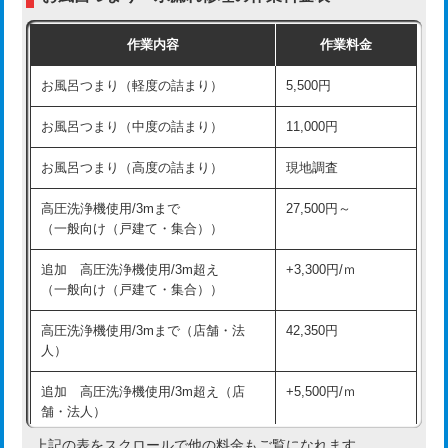
交換・取付（普通便座）
11,000円+材料費
作業内容
作業料金
交換・取付（温水洗浄便座）
16,500円+材料費
お風呂つまり（軽度の詰まり）
5,500円
交換・取付(単水栓（壁付・デッキ
13,200円+材料費
式）)
お風呂つまり（中度の詰まり）
11,000円
交換・取付(混合水栓（壁付・デッキ
16,500円+材料費
お風呂つまり（高度の詰まり）
現地調査
式・ワンホール）)
高圧洗浄機使用/3mまで
27,500円～
交換・取付(排水栓・排水トラップ
22,000円+材料費
（一般向け（戸建て・集合））
（P/S/ポップアップ））
追加 高圧洗浄機使用/3m超え
+3,300円/ｍ
交換・取付（その他部品）
11,000円+材料費
（一般向け（戸建て・集合））
持込商品取付（単水栓）
13,200円
高圧洗浄機使用/3mまで（店舗・法
42,350円
人）
持込商品取付（混合水栓）
16,500円
追加 高圧洗浄機使用/3m超え（店
+5,500円/ｍ
持込商品取付（浄水器・分岐水栓）
16,500円
舗・法人）
持込商品取付（温水洗浄便座）
22,000円
上記の表をスクロールで他の料金もご覧になれます。