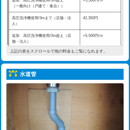
追加 高圧洗浄機使用/3m超え
+3,300円/ｍ
給水管工事※（保温材使用（バンド止
5,500円
（一般向け（戸建て・集合））
め込み）)
高圧洗浄機使用/3mまで（店舗・法
42,350円
給水管工事※（土の掘削・埋め戻し作
11,000円
人）
業)
追加 高圧洗浄機使用/3m超え（店
+5,500円/ｍ
給水管工事※（塩ビ管（VP・HI）使
33,000円
舗・法人）
用/3ｍまで)
上記の表をスクロールで他の料金もご覧になれます。
高度高圧洗浄換
現地調査
給水管工事※（塩ビ管（VP・HI）使
+8,800円
用（追加）/3ｍ超え)
トーラー作業
16,500円
給水管工事※（ライニング鋼管・銅
44,000円
水道管
トーラー機使用/3mまで
33,000円
管・ポリ管・HT管使用/3ｍまで)
追加トーラー機使用/3m超え
+3,300円
給水管工事※（ライニング鋼管・銅
+8,800円
管・ポリ管・HT管使用/3ｍ超え)
カメラ調査
33,000円
排水管工事（土の掘削・埋め戻し作
11,000円~
桝清掃
8,800円
業）
止水・漏水調査・防水処理・清掃・修
11,000円
排水管工事（排水管工事/3ｍまで）
55,000円