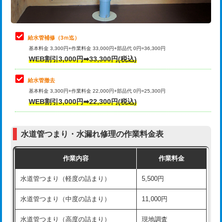
理・調整・分解・加工など（軽作業）
排水管工事（追加 排水管工事/3ｍ超
+11,000円
止水・漏水調査・防水処理・清掃・修
22,000円
え）
理・調整・分解・加工など（中作業）
給水管補修（3ｍ迄）
マス交換（土の掘削・埋め戻し作業）
11,000円~
基本料金 3,300円+作業料金 33,000円+部品代 0円=36,300円
止水・漏水調査・防水処理・清掃・修
33,000円
WEB割引3,000円➡33,300円(税込)
理・調整・分解・加工など（重作業）
マス交換（深さ50㎝未満）
55,000円
給水管撤去
その他部品の脱着
8,800円～
マス交換（深さ50㎝以上）
66,000円
基本料金 3,300円+作業料金 22,000円+部品代 0円=25,300円
WEB割引3,000円➡22,300円(税込)
交換・取付（タンク）
22,000円+材料費
コンクリート斫り（厚さ10㎝まで）
27,500円
交換・取付(単水栓（壁付・デッキ
13,200円+材料費
コンクリート斫り（厚さ10㎝超え）
38,500円
式）)
水道管つまり・水漏れ修理の作業料金表
モルタル補修（厚さ10㎝まで）
27,500円
交換・取付(混合水栓（壁付・デッキ
16,500円+材料費
作業内容
作業料金
式・ワンホール）)
モルタル補修（厚さ10㎝超え）
38,500円
水道管つまり（軽度の詰まり）
5,500円
交換・取付(排水栓・排水トラップ
22,000円+材料費
洗面台設置
38,500円
（P/S/ポップアップ））
水道管つまり（中度の詰まり）
11,000円
化粧台設置
22,000円
交換・取付（その他部品）
11,000円+材料費
水道管つまり（高度の詰まり）
現地調査