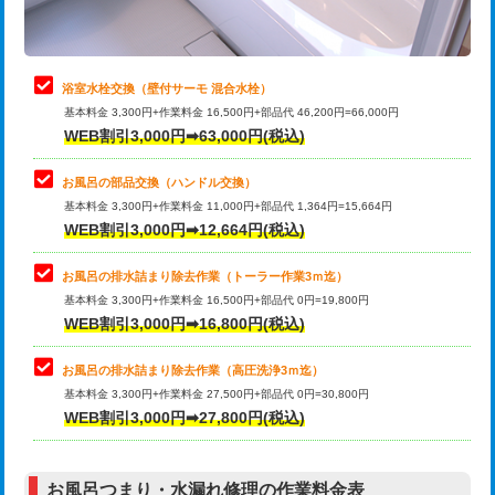
理・調整・分解・加工など（軽作業）
止水・漏水調査・防水処理・清掃・修
22,000円
理・調整・分解・加工など（中作業）
浴室水栓交換（壁付サーモ 混合水栓）
基本料金 3,300円+作業料金 16,500円+部品代 46,200円=66,000円
止水・漏水調査・防水処理・清掃・修
33,000円
WEB割引3,000円➡63,000円(税込)
理・調整・分解・加工など（重作業）
お風呂の部品交換（ハンドル交換）
トイレタンク脱着
16,500円
基本料金 3,300円+作業料金 11,000円+部品代 1,364円=15,664円
WEB割引3,000円➡12,664円(税込)
トイレ便器脱着
16,500円
タンクレストイレ脱着
33,000円
お風呂の排水詰まり除去作業（トーラー作業3ｍ迄）
基本料金 3,300円+作業料金 16,500円+部品代 0円=19,800円
小便器トイレ脱着
現地見積
WEB割引3,000円➡16,800円(税込)
その他部品の脱着
8,800円～
お風呂の排水詰まり除去作業（高圧洗浄3ｍ迄）
基本料金 3,300円+作業料金 27,500円+部品代 0円=30,800円
交換・取付（タンク）
22,000円+材料費
WEB割引3,000円➡27,800円(税込)
交換・取付（便器）
22,000円+材料費
お風呂つまり・水漏れ修理の作業料金表