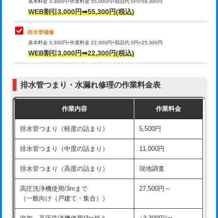
式）)
基本料金 3,300円+作業料金 55,000円+部品代 0円=58,300円
コンクリート斫り（厚さ10㎝超え）
38,500円
WEB割引3,000円➡55,300円(税込)
交換・取付(混合水栓（壁付・デッキ
16,500円+材料費
式・ワンホール）)
モルタル補修（厚さ10㎝まで）
27,500円
排水管補修
基本料金 3,300円+作業料金 22,000円+部品代 0円=25,300円
交換・取付(排水栓・排水トラップ
22,000円+材料費
モルタル補修（厚さ10㎝超え）
38,500円
WEB割引3,000円➡22,300円(税込)
（P/S/ポップアップ））
台所シンク・作業台設置
現場見積
交換・取付（その他部品）
11,000円+材料費
排水管つまり・水漏れ修理の作業料金表
追加人工
16,500円
持込商品取付（単水栓）
13,200円
作業内容
作業料金
廃棄・処分
現場見積
持込商品取付（混合水栓）
16,500円
排水管つまり（軽度の詰まり）
5,500円
※給水管工事は20mmまでの価格です。
持込商品取付（浄水器・分岐水栓）
16,500円
排水管つまり（中度の詰まり）
11,000円
給水管工事※（ホール加工)
16,500円
排水管つまり（高度の詰まり）
現地調査
給水管工事※（バンド止め)
3,300円
高圧洗浄機使用/3mまで
27,500円～
（一般向け（戸建て・集合））
給水管工事※（支持金具設置)
5,500円