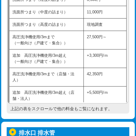
モルタル補修（厚さ10㎝超え）
38,500円
持込商品取付（混合水栓）
16,500円
洗面所つまり（中度の詰まり）
11,000円
洗面台設置
38,500円
持込商品取付（浄水器・分岐水栓）
16,500円
洗面所つまり（高度の詰まり）
現地調査
バスタブ設置
現場見積
給水管工事※（ホール加工)
16,500円
高圧洗浄機使用/3mまで
27,500円～
追加人工
16,500円
（一般向け（戸建て・集合））
給水管工事※（バンド止め)
3,300円
廃棄・処分
現場見積
追加 高圧洗浄機使用/3m超え
+3,300円/ｍ
給水管工事※（支持金具設置)
5,500円
（一般向け（戸建て・集合））
※給水管工事は20mmまでの価格です。
給水管工事※（保温材使用（バンド止
5,500円
高圧洗浄機使用/3mまで（店舗・法
42,350円
め込み）)
人）
給水管工事※（土の掘削・埋め戻し作
11,000円
追加 高圧洗浄機使用/3m超え（店
+5,500円/ｍ
業)
舗・法人）
給水管工事※（塩ビ管（VP・HI）使
33,000円
上記の表をスクロールで他の料金もご覧になれます。
高度高圧洗浄換
現地調査
用/3ｍまで)
トーラー作業
16,500円
給水管工事※（塩ビ管（VP・HI）使
+8,800円
用（追加）/3ｍ超え)
排水口 排水管
トーラー機使用/3mまで
33,000円