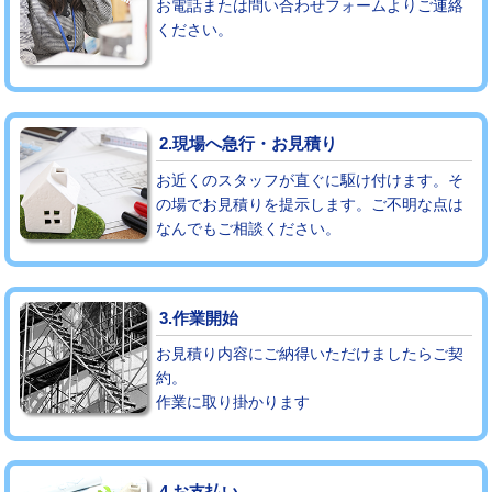
お電話または問い合わせフォームよりご連絡
ください。
モルタル補修（厚さ10㎝まで）
27,500円
モルタル補修（厚さ10㎝超え）
38,500円
追加人工
16,500円
2.現場へ急行・お見積り
廃棄・処分
現場見積
お近くのスタッフが直ぐに駆け付けます。そ
の場でお見積りを提示します。ご不明な点は
なんでもご相談ください。
※給水管工事は20mmまでの価格です。
3.作業開始
お見積り内容にご納得いただけましたらご契
約。
作業に取り掛かります
4.お支払い