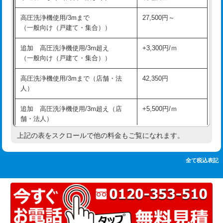
追加人工
16,500円
持込商品取付（単水栓）
13,200円
高圧洗浄機使用/3mまで
27,500円～
廃棄・処分
現場見積
（一般向け（戸建て・集合））
持込商品取付（混合水栓）
16,500円
※給水管工事は20mmまでの価格です。
追加 高圧洗浄機使用/3m超え
+3,300円/ｍ
持込商品取付（浄水器・分岐水栓）
16,500円
（一般向け（戸建て・集合））
排水管工事（土の掘削・埋め戻し作
11,000円~
高圧洗浄機使用/3mまで（店舗・法
42,350円
業）
人）
排水管工事（排水管工事/3ｍまで）
55,000円
追加 高圧洗浄機使用/3m超え（店
+5,500円/ｍ
舗・法人）
排水管工事（追加 排水管工事/3ｍ超
+11,000円
え）
上記の表をスクロールで他の料金もご覧になれます。
高度高圧洗浄換
現地調査
マス交換（土の掘削・埋め戻し作業）
11,000円~
トーラー作業
16,500円
全て税込表記
マス交換（深さ50㎝未満）
55,000円
トーラー機使用/3mまで
33,000円
マス交換（深さ50㎝以上）
66,000円
追加トーラー機使用/3m超え
+3,300円
コンクリート斫り（厚さ10㎝まで）
27,500円
カメラ調査
33,000円