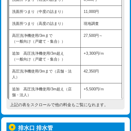
モルタル補修（厚さ10㎝超え）
38,500円
持込商品取付（混合水栓）
16,500円
洗面所つまり（中度の詰まり）
11,000円
洗面台設置
38,500円
持込商品取付（浄水器・分岐水栓）
16,500円
洗面所つまり（高度の詰まり）
現地調査
バスタブ設置
現場見積
給水管工事※（ホール加工)
16,500円
高圧洗浄機使用/3mまで
27,500円～
追加人工
16,500円
（一般向け（戸建て・集合））
給水管工事※（バンド止め)
3,300円
廃棄・処分
現場見積
追加 高圧洗浄機使用/3m超え
+3,300円/ｍ
給水管工事※（支持金具設置)
5,500円
（一般向け（戸建て・集合））
※給水管工事は20mmまでの価格です。
給水管工事※（保温材使用（バンド止
5,500円
高圧洗浄機使用/3mまで（店舗・法
42,350円
め込み）)
人）
給水管工事※（土の掘削・埋め戻し作
11,000円
追加 高圧洗浄機使用/3m超え（店
+5,500円/ｍ
業)
舗・法人）
給水管工事※（塩ビ管（VP・HI）使
33,000円
上記の表をスクロールで他の料金もご覧になれます。
高度高圧洗浄換
現地調査
用/3ｍまで)
トーラー作業
16,500円
給水管工事※（塩ビ管（VP・HI）使
+8,800円
用（追加）/3ｍ超え)
排水口 排水管
トーラー機使用/3mまで
33,000円