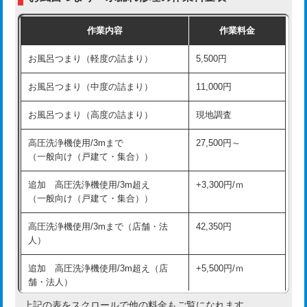
交換・取付（普通便座）
11,000円+材料費
作業内容
作業料金
交換・取付（温水洗浄便座）
16,500円+材料費
お風呂つまり（軽度の詰まり）
5,500円
交換・取付(単水栓（壁付・デッキ
13,200円+材料費
式）)
お風呂つまり（中度の詰まり）
11,000円
交換・取付(混合水栓（壁付・デッキ
16,500円+材料費
お風呂つまり（高度の詰まり）
現地調査
式・ワンホール）)
高圧洗浄機使用/3mまで
27,500円～
交換・取付(排水栓・排水トラップ
22,000円+材料費
（一般向け（戸建て・集合））
（P/S/ポップアップ））
追加 高圧洗浄機使用/3m超え
+3,300円/ｍ
交換・取付（その他部品）
11,000円+材料費
（一般向け（戸建て・集合））
持込商品取付（単水栓）
13,200円
高圧洗浄機使用/3mまで（店舗・法
42,350円
人）
持込商品取付（混合水栓）
16,500円
追加 高圧洗浄機使用/3m超え（店
+5,500円/ｍ
持込商品取付（浄水器・分岐水栓）
16,500円
舗・法人）
持込商品取付（温水洗浄便座）
22,000円
上記の表をスクロールで他の料金もご覧になれます。