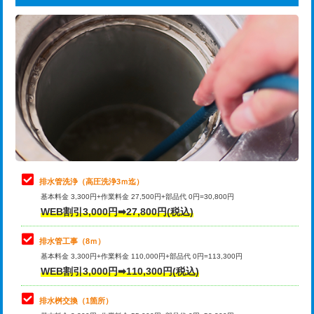
給水管工事※（ライニング鋼管・銅
44,000円
追加トーラー機使用/3m超え
+3,300円
管・ポリ管・HT管使用/3ｍまで)
カメラ調査
33,000円
給水管工事※（ライニング鋼管・銅
+8,800円
管・ポリ管・HT管使用/3ｍ超え)
桝清掃
8,800円
排水管工事（土の掘削・埋め戻し作
11,000円~
止水・漏水調査・防水処理・清掃・修
11,000円
業）
理・調整・分解・加工など（軽作業）
排水管工事（排水管工事/3ｍまで）
55,000円
止水・漏水調査・防水処理・清掃・修
22,000円
理・調整・分解・加工など（中作業）
排水管工事（追加 排水管工事/3ｍ超
+11,000円
排水管洗浄（高圧洗浄3ｍ迄）
え）
基本料金 3,300円+作業料金 27,500円+部品代 0円=30,800円
止水・漏水調査・防水処理・清掃・修
33,000円
WEB割引3,000円➡27,800円(税込)
理・調整・分解・加工など（重作業）
マス交換（土の掘削・埋め戻し作業）
11,000円~
排水管工事（8ｍ）
その他部品の脱着
8,800円～
マス交換（深さ50㎝未満）
55,000円
基本料金 3,300円+作業料金 110,000円+部品代 0円=113,300円
WEB割引3,000円➡110,300円(税込)
交換・取付（タンク）
22,000円+材料費
マス交換（深さ50㎝以上）
66,000円
交換・取付(単水栓（壁付・デッキ
13,200円+材料費
コンクリート斫り（厚さ10㎝まで）
27,500円
排水桝交換（1箇所）