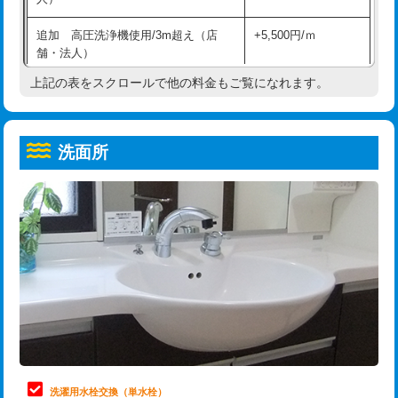
給水管工事※（ホール加工)
16,500円
コンクリート斫り（厚さ10㎝超え）
38,500円
追加 高圧洗浄機使用/3m超え（店
+5,500円/ｍ
給水管工事※（バンド止め)
3,300円
モルタル補修（厚さ10㎝まで）
27,500円
舗・法人）
給水管工事※（支持金具設置)
5,500円
モルタル補修（厚さ10㎝超え）
38,500円
上記の表をスクロールで他の料金もご覧になれます。
高度高圧洗浄換
現地調査
給水管工事※（保温材使用（バンド止
5,500円
洗面台設置
38,500円
トーラー作業
16,500円
め込み）)
洗面所
追加人工
16,500円
トーラー機使用/3mまで
33,000円
給水管工事※（土の掘削・埋め戻し作
11,000円
業)
廃棄・処分
現場見積
追加トーラー機使用/3m超え
+3,300円
給水管工事※（塩ビ管（VP・HI）使
33,000円
※給水管工事は20mmまでの価格です。
カメラ調査
33,000円
用/3ｍまで)
桝清掃
8,800円
給水管工事※（塩ビ管（VP・HI）使
+8,800円
用（追加）/3ｍ超え)
止水・漏水調査・防水処理・清掃・修
11,000円
理・調整・分解・加工など（軽作業）
給水管工事※（ライニング鋼管・銅
44,000円
管・ポリ管・HT管使用/3ｍまで)
止水・漏水調査・防水処理・清掃・修
22,000円
理・調整・分解・加工など（中作業）
給水管工事※（ライニング鋼管・銅
+8,800円
洗濯用水栓交換（単水栓）