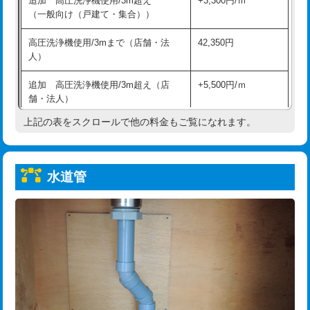
追加 高圧洗浄機使用/3m超え
+3,300円/ｍ
給水管工事※（保温材使用（バンド止
5,500円
（一般向け（戸建て・集合））
め込み）)
高圧洗浄機使用/3mまで（店舗・法
42,350円
給水管工事※（土の掘削・埋め戻し作
11,000円
人）
業)
追加 高圧洗浄機使用/3m超え（店
+5,500円/ｍ
給水管工事※（塩ビ管（VP・HI）使
33,000円
舗・法人）
用/3ｍまで)
上記の表をスクロールで他の料金もご覧になれます。
高度高圧洗浄換
現地調査
給水管工事※（塩ビ管（VP・HI）使
+8,800円
用（追加）/3ｍ超え)
トーラー作業
16,500円
給水管工事※（ライニング鋼管・銅
44,000円
水道管
トーラー機使用/3mまで
33,000円
管・ポリ管・HT管使用/3ｍまで)
追加トーラー機使用/3m超え
+3,300円
給水管工事※（ライニング鋼管・銅
+8,800円
管・ポリ管・HT管使用/3ｍ超え)
カメラ調査
33,000円
排水管工事（土の掘削・埋め戻し作
11,000円~
桝清掃
8,800円
業）
止水・漏水調査・防水処理・清掃・修
11,000円
排水管工事（排水管工事/3ｍまで）
55,000円