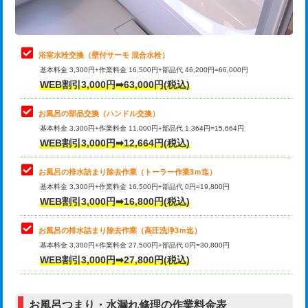
理・調整・分解・加工など（軽作業）
止水・漏水調査・防水処理・清掃・修
22,000円
理・調整・分解・加工など（中作業）
浴室水栓交換（壁付サーモ 混合水栓）
基本料金 3,300円+作業料金 16,500円+部品代 46,200円=66,000円
止水・漏水調査・防水処理・清掃・修
33,000円
WEB割引3,000円➡63,000円(税込)
理・調整・分解・加工など（重作業）
お風呂の部品交換（ハンドル交換）
トイレタンク脱着
16,500円
基本料金 3,300円+作業料金 11,000円+部品代 1,364円=15,664円
WEB割引3,000円➡12,664円(税込)
トイレ便器脱着
16,500円
タンクレストイレ脱着
33,000円
お風呂の排水詰まり除去作業（トーラー作業3ｍ迄）
基本料金 3,300円+作業料金 16,500円+部品代 0円=19,800円
小便器トイレ脱着
現地見積
WEB割引3,000円➡16,800円(税込)
その他部品の脱着
8,800円～
お風呂の排水詰まり除去作業（高圧洗浄3ｍ迄）
基本料金 3,300円+作業料金 27,500円+部品代 0円=30,800円
交換・取付（タンク）
22,000円+材料費
WEB割引3,000円➡27,800円(税込)
交換・取付（便器）
22,000円+材料費
お風呂つまり・水漏れ修理の作業料金表