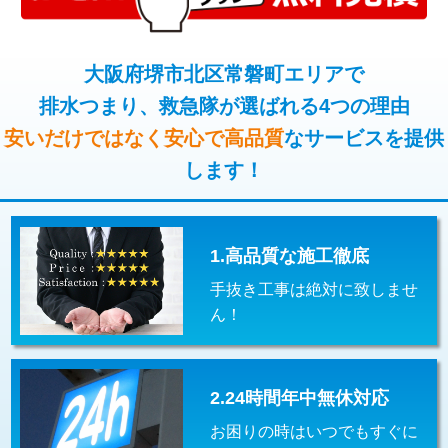
コンクリート斫り（厚さ10㎝超え）
38,500円
桝清掃
8,800円
モルタル補修（厚さ10㎝まで）
27,500円
大阪府堺市北区常磐町エリアで
止水・漏水調査・防水処理・清掃・修
11,000円
理・調整・分解・加工など（軽作業）
排水つまり、救急隊が選ばれる4つの理由
モルタル補修（厚さ10㎝超え）
38,500円
安いだけではなく安心で高品質
なサービスを提供
止水・漏水調査・防水処理・清掃・修
22,000円
追加人工
16,500円
理・調整・分解・加工など（中作業）
します！
廃棄・処分
現場見積
止水・漏水調査・防水処理・清掃・修
33,000円
理・調整・分解・加工など（重作業）
1.高品質な施工徹底
その他部品の脱着
8,800円～
手抜き工事は絶対に致しませ
交換・取付（タンク）
22,000円+材料費
ん！
交換・取付(単水栓（壁付・デッキ
13,200円+材料費
式）)
2.24時間年中無休対応
交換・取付(混合水栓（壁付・デッキ
16,500円+材料費
式・ワンホール）)
お困りの時はいつでもすぐに