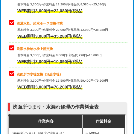
管・ポリ管・HT管使用/3ｍ超え)
基本料金 3,300円+作業料金 13,200円+部品代 8,580円=25,080円
止水・漏水調査・防水処理・清掃・修
33,000円
WEB割引3,000円➡22,080円(税込)
理・調整・分解・加工など（重作業）
排水管工事（土の掘削・埋め戻し作
11,000円~
業）
洗濯水栓、給水ホース交換作業
キッチンタンク脱着
16,500円
基本料金 3,300円+作業料金 22,000円+部品代 12,980円=38,280円
排水管工事（排水管工事/3ｍまで）
55,000円
WEB割引3,000円➡35,280円(税込)
その他部品の脱着
8,800円～
排水管工事（追加 排水管工事/3ｍ超
+11,000円
交換・取付（タンク）
22,000円+材料費
洗濯水栓給水栓上部交換
え）
基本料金 3,300円+作業料金 8,800円+部品代 990円=13,090円
交換・取付(単水栓（壁付・デッキ
13,200円+材料費
WEB割引3,000円➡10,090円(税込)
マス交換（土の掘削・埋め戻し作業）
11,000円~
式）)
洗面所の水栓交換（混合水栓）
マス交換（深さ50㎝未満）
55,000円
交換・取付(混合水栓（壁付・デッキ
16,500円+材料費
基本料金 3,300円+作業料金 16,500円+部品代 59,400円=79,200円
式・ワンホール）)
WEB割引3,000円➡76,200円(税込)
マス交換（深さ50㎝以上）
66,000円
交換・取付(排水栓・排水トラップ
22,000円+材料費
コンクリート斫り（厚さ10㎝まで）
27,500円
（P/S/ポップアップ））
洗面所つまり・水漏れ修理の作業料金表
コンクリート斫り（厚さ10㎝超え）
38,500円
交換・取付（その他部品）
11,000円+材料費
作業内容
作業料金
モルタル補修（厚さ10㎝まで）
27,500円
持込商品取付（単水栓）
13,200円
洗面所つまり（軽度の詰まり）
5,500円