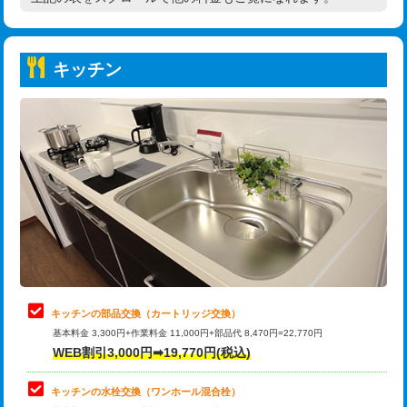
高度高圧洗浄換
現地調査
持込商品取付（普通便座⇔温水洗浄便
22,000円
トーラー作業
16,500円
座）
キッチン
トーラー機使用/3mまで
33,000円
給水管工事※（ホール加工)
16,500円
追加トーラー機使用/3m超え
+3,300円
給水管工事※（バンド止め)
3,300円
カメラ調査
33,000円
給水管工事※（支持金具設置)
5,500円
桝清掃
8,800円
給水管工事※（保温材使用（バンド止
5,500円
め込み）)
止水・漏水調査・防水処理・清掃・修
11,000円
理・調整・分解・加工など（軽作業）
給水管工事※（土の掘削・埋め戻し作
11,000円
業)
止水・漏水調査・防水処理・清掃・修
22,000円
理・調整・分解・加工など（中作業）
給水管工事※（塩ビ管（VP・HI）使
33,000円
キッチンの部品交換（カートリッジ交換）
用/3ｍまで)
基本料金 3,300円+作業料金 11,000円+部品代 8,470円=22,770円
止水・漏水調査・防水処理・清掃・修
33,000円
WEB割引3,000円➡19,770円(税込)
理・調整・分解・加工など（重作業）
給水管工事※（塩ビ管（VP・HI）使
+8,800円
用（追加）/3ｍ超え)
キッチンの水栓交換（ワンホール混合栓）
お風呂タンク脱着
16,500円