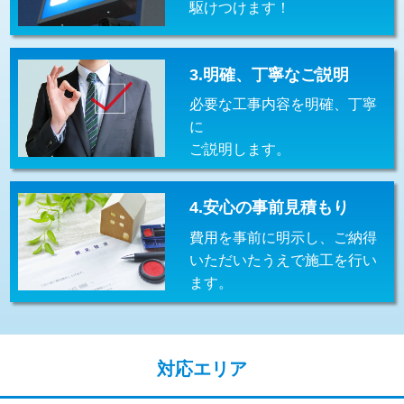
駆けつけます！
交換・取付(排水栓・排水トラップ
22,000円+材料費
（P/S/ポップアップ））
交換・取付（その他部品）
11,000円+材料費
3.明確、丁寧なご説明
必要な工事内容を明確、丁寧
持込商品取付（単水栓）
13,200円
に
持込商品取付（混合水栓）
16,500円
ご説明します。
持込商品取付（浄水器・分岐水栓）
16,500円
4.安心の事前見積もり
給水管工事※（ホール加工)
16,500円
費用を事前に明示し、ご納得
給水管工事※（バンド止め)
3,300円
いただいたうえで施工を行い
ます。
給水管工事※（支持金具設置)
5,500円
給水管工事※（保温材使用（バンド止
5,500円
め込み）)
対応エリア
給水管工事※（土の掘削・埋め戻し作
11,000円
業)