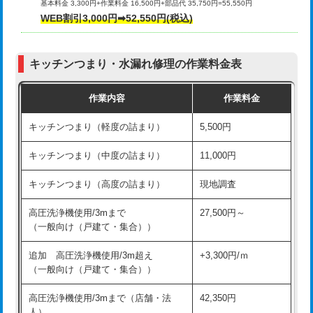
基本料金 3,300円+作業料金 16,500円+部品代 35,750円=55,550円
給水管工事※（ライニング鋼管・銅
44,000円
WEB割引3,000円➡52,550円(税込)
その他部品の脱着
8,800円～
管・ポリ管・HT管使用/3ｍまで)
交換・取付（タンク）
22,000円+材料費
給水管工事※（ライニング鋼管・銅
+8,800円
管・ポリ管・HT管使用/3ｍ超え)
キッチンつまり・水漏れ修理の作業料金表
交換・取付(単水栓（壁付・デッキ
13,200円+材料費
式）)
排水管工事（土の掘削・埋め戻し作
11,000円~
作業内容
作業料金
業）
交換・取付(混合水栓（壁付・デッキ
16,500円+材料費
キッチンつまり（軽度の詰まり）
5,500円
式・ワンホール）)
排水管工事（排水管工事/3ｍまで）
55,000円
キッチンつまり（中度の詰まり）
11,000円
交換・取付(排水栓・排水トラップ
22,000円+材料費
排水管工事（追加 排水管工事/3ｍ超
+11,000円
（P/S/ポップアップ））
え）
キッチンつまり（高度の詰まり）
現地調査
交換・取付（その他部品）
11,000円+材料費
マス交換（土の掘削・埋め戻し作業）
11,000円~
高圧洗浄機使用/3mまで
27,500円～
（一般向け（戸建て・集合））
持込商品取付（単水栓）
13,200円
マス交換（深さ50㎝未満）
55,000円
追加 高圧洗浄機使用/3m超え
+3,300円/ｍ
持込商品取付（混合水栓）
16,500円
マス交換（深さ50㎝以上）
66,000円
（一般向け（戸建て・集合））
持込商品取付（浄水器・分岐水栓）
16,500円
コンクリート斫り（厚さ10㎝まで）
27,500円
高圧洗浄機使用/3mまで（店舗・法
42,350円
人）