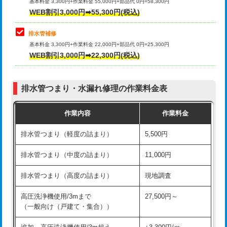
式）)
基本料金 3,300円+作業料金 55,000円+部品代 0円=58,300円
コンクリート斫り（厚さ10㎝超え）
38,500円
WEB割引3,000円➡55,300円(税込)
交換・取付(混合水栓（壁付・デッキ
16,500円+材料費
式・ワンホール）)
モルタル補修（厚さ10㎝まで）
27,500円
排水管補修
基本料金 3,300円+作業料金 22,000円+部品代 0円=25,300円
交換・取付(排水栓・排水トラップ
22,000円+材料費
モルタル補修（厚さ10㎝超え）
38,500円
WEB割引3,000円➡22,300円(税込)
（P/S/ポップアップ））
台所シンク・作業台設置
現場見積
交換・取付（その他部品）
11,000円+材料費
排水管つまり・水漏れ修理の作業料金表
追加人工
16,500円
持込商品取付（単水栓）
13,200円
作業内容
作業料金
廃棄・処分
現場見積
持込商品取付（混合水栓）
16,500円
排水管つまり（軽度の詰まり）
5,500円
※給水管工事は20mmまでの価格です。
持込商品取付（浄水器・分岐水栓）
16,500円
排水管つまり（中度の詰まり）
11,000円
給水管工事※（ホール加工)
16,500円
排水管つまり（高度の詰まり）
現地調査
給水管工事※（バンド止め)
3,300円
高圧洗浄機使用/3mまで
27,500円～
（一般向け（戸建て・集合））
給水管工事※（支持金具設置)
5,500円