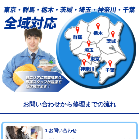
給水管工事※（塩ビ管（VP・HI）使
33,000円
用/3ｍまで)
給水管工事※（塩ビ管（VP・HI）使
+8,800円
用（追加）/3ｍ超え)
給水管工事※（ライニング鋼管・銅
44,000円
管・ポリ管・HT管使用/3ｍまで)
給水管工事※（ライニング鋼管・銅
+8,800円
管・ポリ管・HT管使用/3ｍ超え)
マス交換（土の掘削・埋め戻し作業）
11,000円~
マス交換（深さ50㎝未満）
55,000円
お問い合わせから修理までの流れ
マス交換（深さ50㎝以上）
66,000円
コンクリート斫り（厚さ10㎝まで）
27,500円
1.お問い合わせ
コンクリート斫り（厚さ10㎝超え）
38,500円