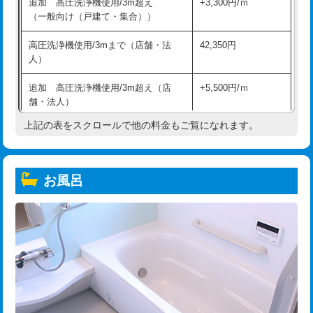
追加 高圧洗浄機使用/3m超え
+3,300円/ｍ
（一般向け（戸建て・集合））
高圧洗浄機使用/3mまで（店舗・法
42,350円
人）
追加 高圧洗浄機使用/3m超え（店
+5,500円/ｍ
舗・法人）
上記の表をスクロールで他の料金もご覧になれます。
高度高圧洗浄換
現地調査
トーラー作業
16,500円
お風呂
トーラー機使用/3mまで
33,000円
追加トーラー機使用/3m超え
+3,300円
カメラ調査
33,000円
桝清掃
8,800円
止水・漏水調査・防水処理・清掃・修
11,000円