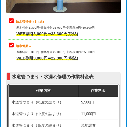
理・調整・分解・加工など（軽作業）
排水管工事（追加 排水管工事/3ｍ超
+11,000円
止水・漏水調査・防水処理・清掃・修
22,000円
え）
理・調整・分解・加工など（中作業）
給水管補修（3ｍ迄）
マス交換（土の掘削・埋め戻し作業）
11,000円~
基本料金 3,300円+作業料金 33,000円+部品代 0円=36,300円
止水・漏水調査・防水処理・清掃・修
33,000円
WEB割引3,000円➡33,300円(税込)
理・調整・分解・加工など（重作業）
マス交換（深さ50㎝未満）
55,000円
給水管撤去
その他部品の脱着
8,800円～
マス交換（深さ50㎝以上）
66,000円
基本料金 3,300円+作業料金 22,000円+部品代 0円=25,300円
WEB割引3,000円➡22,300円(税込)
交換・取付（タンク）
22,000円+材料費
コンクリート斫り（厚さ10㎝まで）
27,500円
交換・取付(単水栓（壁付・デッキ
13,200円+材料費
コンクリート斫り（厚さ10㎝超え）
38,500円
式）)
水道管つまり・水漏れ修理の作業料金表
モルタル補修（厚さ10㎝まで）
27,500円
交換・取付(混合水栓（壁付・デッキ
16,500円+材料費
作業内容
作業料金
式・ワンホール）)
モルタル補修（厚さ10㎝超え）
38,500円
水道管つまり（軽度の詰まり）
5,500円
交換・取付(排水栓・排水トラップ
22,000円+材料費
洗面台設置
38,500円
（P/S/ポップアップ））
水道管つまり（中度の詰まり）
11,000円
化粧台設置
22,000円
交換・取付（その他部品）
11,000円+材料費
水道管つまり（高度の詰まり）
現地調査