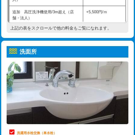
給水管工事※（ホール加工)
16,500円
コンクリート斫り（厚さ10㎝超え）
38,500円
追加 高圧洗浄機使用/3m超え（店
+5,500円/ｍ
給水管工事※（バンド止め)
3,300円
モルタル補修（厚さ10㎝まで）
27,500円
舗・法人）
給水管工事※（支持金具設置)
5,500円
モルタル補修（厚さ10㎝超え）
38,500円
上記の表をスクロールで他の料金もご覧になれます。
高度高圧洗浄換
現地調査
給水管工事※（保温材使用（バンド止
5,500円
洗面台設置
38,500円
トーラー作業
16,500円
め込み）)
洗面所
追加人工
16,500円
トーラー機使用/3mまで
33,000円
給水管工事※（土の掘削・埋め戻し作
11,000円
業)
廃棄・処分
現場見積
追加トーラー機使用/3m超え
+3,300円
給水管工事※（塩ビ管（VP・HI）使
33,000円
※給水管工事は20mmまでの価格です。
カメラ調査
33,000円
用/3ｍまで)
桝清掃
8,800円
給水管工事※（塩ビ管（VP・HI）使
+8,800円
用（追加）/3ｍ超え)
止水・漏水調査・防水処理・清掃・修
11,000円
理・調整・分解・加工など（軽作業）
給水管工事※（ライニング鋼管・銅
44,000円
管・ポリ管・HT管使用/3ｍまで)
止水・漏水調査・防水処理・清掃・修
22,000円
理・調整・分解・加工など（中作業）
給水管工事※（ライニング鋼管・銅
+8,800円
洗濯用水栓交換（単水栓）