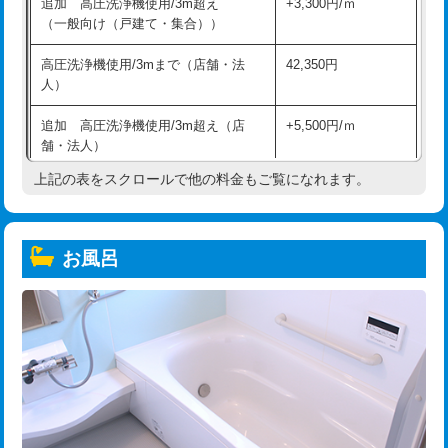
追加 高圧洗浄機使用/3m超え
+3,300円/ｍ
（一般向け（戸建て・集合））
高圧洗浄機使用/3mまで（店舗・法
42,350円
人）
追加 高圧洗浄機使用/3m超え（店
+5,500円/ｍ
舗・法人）
上記の表をスクロールで他の料金もご覧になれます。
高度高圧洗浄換
現地調査
トーラー作業
16,500円
お風呂
トーラー機使用/3mまで
33,000円
追加トーラー機使用/3m超え
+3,300円
カメラ調査
33,000円
桝清掃
8,800円
止水・漏水調査・防水処理・清掃・修
11,000円