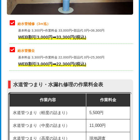
理・調整・分解・加工など（軽作業）
排水管工事（追加 排水管工事/3ｍ超
+11,000円
止水・漏水調査・防水処理・清掃・修
22,000円
え）
理・調整・分解・加工など（中作業）
給水管補修（3ｍ迄）
マス交換（土の掘削・埋め戻し作業）
11,000円~
基本料金 3,300円+作業料金 33,000円+部品代 0円=36,300円
止水・漏水調査・防水処理・清掃・修
33,000円
WEB割引3,000円➡33,300円(税込)
理・調整・分解・加工など（重作業）
マス交換（深さ50㎝未満）
55,000円
給水管撤去
その他部品の脱着
8,800円～
マス交換（深さ50㎝以上）
66,000円
基本料金 3,300円+作業料金 22,000円+部品代 0円=25,300円
WEB割引3,000円➡22,300円(税込)
交換・取付（タンク）
22,000円+材料費
コンクリート斫り（厚さ10㎝まで）
27,500円
交換・取付(単水栓（壁付・デッキ
13,200円+材料費
コンクリート斫り（厚さ10㎝超え）
38,500円
式）)
水道管つまり・水漏れ修理の作業料金表
モルタル補修（厚さ10㎝まで）
27,500円
交換・取付(混合水栓（壁付・デッキ
16,500円+材料費
作業内容
作業料金
式・ワンホール）)
モルタル補修（厚さ10㎝超え）
38,500円
水道管つまり（軽度の詰まり）
5,500円
交換・取付(排水栓・排水トラップ
22,000円+材料費
洗面台設置
38,500円
（P/S/ポップアップ））
水道管つまり（中度の詰まり）
11,000円
化粧台設置
22,000円
交換・取付（その他部品）
11,000円+材料費
水道管つまり（高度の詰まり）
現地調査