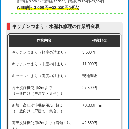
基本料金 3,300円+作業料金 16,500円+部品代 35,750円=55,550円
給水管工事※（ライニング鋼管・銅
44,000円
WEB割引3,000円➡52,550円(税込)
その他部品の脱着
8,800円～
管・ポリ管・HT管使用/3ｍまで)
交換・取付（タンク）
22,000円+材料費
給水管工事※（ライニング鋼管・銅
+8,800円
管・ポリ管・HT管使用/3ｍ超え)
キッチンつまり・水漏れ修理の作業料金表
交換・取付(単水栓（壁付・デッキ
13,200円+材料費
式）)
排水管工事（土の掘削・埋め戻し作
11,000円~
作業内容
作業料金
業）
交換・取付(混合水栓（壁付・デッキ
16,500円+材料費
キッチンつまり（軽度の詰まり）
5,500円
式・ワンホール）)
排水管工事（排水管工事/3ｍまで）
55,000円
キッチンつまり（中度の詰まり）
11,000円
交換・取付(排水栓・排水トラップ
22,000円+材料費
排水管工事（追加 排水管工事/3ｍ超
+11,000円
（P/S/ポップアップ））
え）
キッチンつまり（高度の詰まり）
現地調査
交換・取付（その他部品）
11,000円+材料費
マス交換（土の掘削・埋め戻し作業）
11,000円~
高圧洗浄機使用/3mまで
27,500円～
（一般向け（戸建て・集合））
持込商品取付（単水栓）
13,200円
マス交換（深さ50㎝未満）
55,000円
追加 高圧洗浄機使用/3m超え
+3,300円/ｍ
持込商品取付（混合水栓）
16,500円
マス交換（深さ50㎝以上）
66,000円
（一般向け（戸建て・集合））
持込商品取付（浄水器・分岐水栓）
16,500円
コンクリート斫り（厚さ10㎝まで）
27,500円
高圧洗浄機使用/3mまで（店舗・法
42,350円
人）