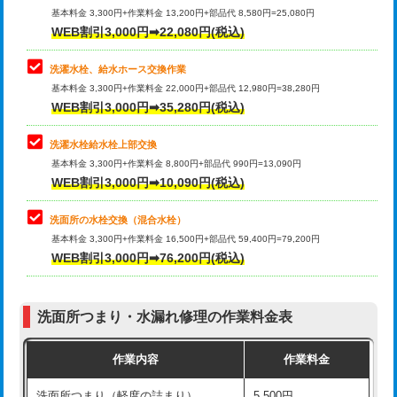
管・ポリ管・HT管使用/3ｍ超え)
基本料金 3,300円+作業料金 13,200円+部品代 8,580円=25,080円
止水・漏水調査・防水処理・清掃・修
33,000円
WEB割引3,000円➡22,080円(税込)
理・調整・分解・加工など（重作業）
排水管工事（土の掘削・埋め戻し作
11,000円~
業）
洗濯水栓、給水ホース交換作業
キッチンタンク脱着
16,500円
基本料金 3,300円+作業料金 22,000円+部品代 12,980円=38,280円
排水管工事（排水管工事/3ｍまで）
55,000円
WEB割引3,000円➡35,280円(税込)
その他部品の脱着
8,800円～
排水管工事（追加 排水管工事/3ｍ超
+11,000円
交換・取付（タンク）
22,000円+材料費
洗濯水栓給水栓上部交換
え）
基本料金 3,300円+作業料金 8,800円+部品代 990円=13,090円
交換・取付(単水栓（壁付・デッキ
13,200円+材料費
WEB割引3,000円➡10,090円(税込)
マス交換（土の掘削・埋め戻し作業）
11,000円~
式）)
洗面所の水栓交換（混合水栓）
マス交換（深さ50㎝未満）
55,000円
交換・取付(混合水栓（壁付・デッキ
16,500円+材料費
基本料金 3,300円+作業料金 16,500円+部品代 59,400円=79,200円
式・ワンホール）)
WEB割引3,000円➡76,200円(税込)
マス交換（深さ50㎝以上）
66,000円
交換・取付(排水栓・排水トラップ
22,000円+材料費
コンクリート斫り（厚さ10㎝まで）
27,500円
（P/S/ポップアップ））
洗面所つまり・水漏れ修理の作業料金表
コンクリート斫り（厚さ10㎝超え）
38,500円
交換・取付（その他部品）
11,000円+材料費
作業内容
作業料金
モルタル補修（厚さ10㎝まで）
27,500円
持込商品取付（単水栓）
13,200円
洗面所つまり（軽度の詰まり）
5,500円