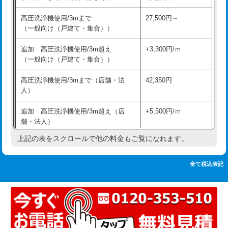
追加人工
16,500円
持込商品取付（単水栓）
13,200円
高圧洗浄機使用/3mまで
27,500円～
廃棄・処分
現場見積
（一般向け（戸建て・集合））
持込商品取付（混合水栓）
16,500円
※給水管工事は20mmまでの価格です。
追加 高圧洗浄機使用/3m超え
+3,300円/ｍ
持込商品取付（浄水器・分岐水栓）
16,500円
（一般向け（戸建て・集合））
排水管工事（土の掘削・埋め戻し作
11,000円~
高圧洗浄機使用/3mまで（店舗・法
42,350円
業）
人）
排水管工事（排水管工事/3ｍまで）
55,000円
追加 高圧洗浄機使用/3m超え（店
+5,500円/ｍ
舗・法人）
排水管工事（追加 排水管工事/3ｍ超
+11,000円
え）
上記の表をスクロールで他の料金もご覧になれます。
高度高圧洗浄換
現地調査
マス交換（土の掘削・埋め戻し作業）
11,000円~
トーラー作業
16,500円
全て税込表記
マス交換（深さ50㎝未満）
55,000円
トーラー機使用/3mまで
33,000円
マス交換（深さ50㎝以上）
66,000円
追加トーラー機使用/3m超え
+3,300円
コンクリート斫り（厚さ10㎝まで）
27,500円
カメラ調査
33,000円