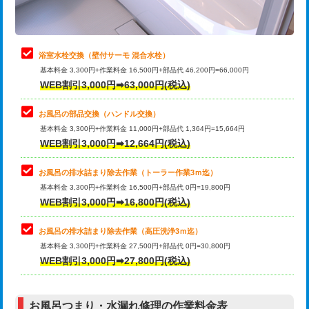
理・調整・分解・加工など（軽作業）
止水・漏水調査・防水処理・清掃・修
22,000円
理・調整・分解・加工など（中作業）
浴室水栓交換（壁付サーモ 混合水栓）
基本料金 3,300円+作業料金 16,500円+部品代 46,200円=66,000円
止水・漏水調査・防水処理・清掃・修
33,000円
WEB割引3,000円➡63,000円(税込)
理・調整・分解・加工など（重作業）
お風呂の部品交換（ハンドル交換）
トイレタンク脱着
16,500円
基本料金 3,300円+作業料金 11,000円+部品代 1,364円=15,664円
WEB割引3,000円➡12,664円(税込)
トイレ便器脱着
16,500円
タンクレストイレ脱着
33,000円
お風呂の排水詰まり除去作業（トーラー作業3ｍ迄）
基本料金 3,300円+作業料金 16,500円+部品代 0円=19,800円
小便器トイレ脱着
現地見積
WEB割引3,000円➡16,800円(税込)
その他部品の脱着
8,800円～
お風呂の排水詰まり除去作業（高圧洗浄3ｍ迄）
基本料金 3,300円+作業料金 27,500円+部品代 0円=30,800円
交換・取付（タンク）
22,000円+材料費
WEB割引3,000円➡27,800円(税込)
交換・取付（便器）
22,000円+材料費
お風呂つまり・水漏れ修理の作業料金表