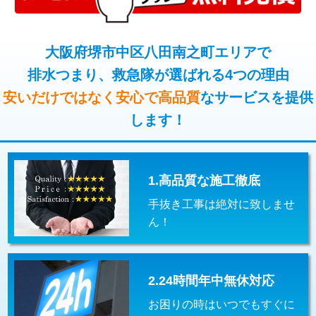
コンクリート斫り（厚さ10㎝超え）
38,500円
桝清掃
8,800円
モルタル補修（厚さ10㎝まで）
27,500円
大阪府堺市中区八田南之町エリアで
止水・漏水調査・防水処理・清掃・修
11,000円
理・調整・分解・加工など（軽作業）
排水つまり、救急隊が選ばれる4つの理由
モルタル補修（厚さ10㎝超え）
38,500円
安いだけではなく安心で高品質
なサービスを提供
止水・漏水調査・防水処理・清掃・修
22,000円
追加人工
16,500円
理・調整・分解・加工など（中作業）
します！
廃棄・処分
現場見積
止水・漏水調査・防水処理・清掃・修
33,000円
理・調整・分解・加工など（重作業）
1.高品質な施工徹底
その他部品の脱着
8,800円～
手抜き工事は絶対に致しませ
交換・取付（タンク）
22,000円+材料費
ん！
交換・取付(単水栓（壁付・デッキ
13,200円+材料費
式）)
2.24時間年中無休対応
交換・取付(混合水栓（壁付・デッキ
16,500円+材料費
式・ワンホール）)
お困りの時はいつでもすぐに