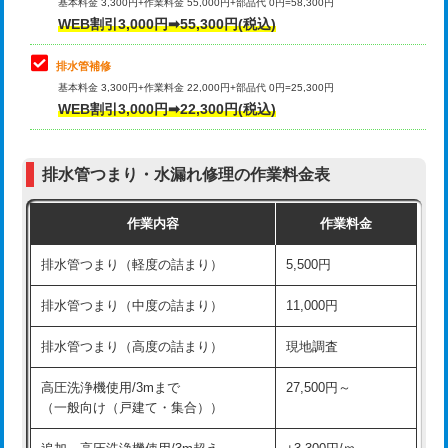
式）)
基本料金 3,300円+作業料金 55,000円+部品代 0円=58,300円
コンクリート斫り（厚さ10㎝超え）
38,500円
WEB割引3,000円➡55,300円(税込)
交換・取付(混合水栓（壁付・デッキ
16,500円+材料費
式・ワンホール）)
モルタル補修（厚さ10㎝まで）
27,500円
排水管補修
基本料金 3,300円+作業料金 22,000円+部品代 0円=25,300円
交換・取付(排水栓・排水トラップ
22,000円+材料費
モルタル補修（厚さ10㎝超え）
38,500円
WEB割引3,000円➡22,300円(税込)
（P/S/ポップアップ））
台所シンク・作業台設置
現場見積
交換・取付（その他部品）
11,000円+材料費
排水管つまり・水漏れ修理の作業料金表
追加人工
16,500円
持込商品取付（単水栓）
13,200円
作業内容
作業料金
廃棄・処分
現場見積
持込商品取付（混合水栓）
16,500円
排水管つまり（軽度の詰まり）
5,500円
※給水管工事は20mmまでの価格です。
持込商品取付（浄水器・分岐水栓）
16,500円
排水管つまり（中度の詰まり）
11,000円
給水管工事※（ホール加工)
16,500円
排水管つまり（高度の詰まり）
現地調査
給水管工事※（バンド止め)
3,300円
高圧洗浄機使用/3mまで
27,500円～
（一般向け（戸建て・集合））
給水管工事※（支持金具設置)
5,500円