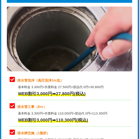
給水管工事※（ライニング鋼管・銅
44,000円
追加トーラー機使用/3m超え
+3,300円
管・ポリ管・HT管使用/3ｍまで)
カメラ調査
33,000円
給水管工事※（ライニング鋼管・銅
+8,800円
管・ポリ管・HT管使用/3ｍ超え)
桝清掃
8,800円
排水管工事（土の掘削・埋め戻し作
11,000円~
止水・漏水調査・防水処理・清掃・修
11,000円
業）
理・調整・分解・加工など（軽作業）
排水管工事（排水管工事/3ｍまで）
55,000円
止水・漏水調査・防水処理・清掃・修
22,000円
理・調整・分解・加工など（中作業）
排水管工事（追加 排水管工事/3ｍ超
+11,000円
排水管洗浄（高圧洗浄3ｍ迄）
え）
基本料金 3,300円+作業料金 27,500円+部品代 0円=30,800円
止水・漏水調査・防水処理・清掃・修
33,000円
WEB割引3,000円➡27,800円(税込)
理・調整・分解・加工など（重作業）
マス交換（土の掘削・埋め戻し作業）
11,000円~
排水管工事（8ｍ）
その他部品の脱着
8,800円～
マス交換（深さ50㎝未満）
55,000円
基本料金 3,300円+作業料金 110,000円+部品代 0円=113,300円
WEB割引3,000円➡110,300円(税込)
交換・取付（タンク）
22,000円+材料費
マス交換（深さ50㎝以上）
66,000円
交換・取付(単水栓（壁付・デッキ
13,200円+材料費
コンクリート斫り（厚さ10㎝まで）
27,500円
排水桝交換（1箇所）