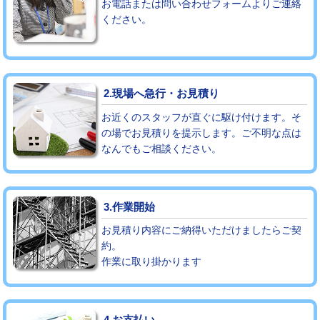
お電話または問い合わせフォームよりご連絡
ください。
モルタル補修（厚さ10㎝まで）
27,500円
モルタル補修（厚さ10㎝超え）
38,500円
追加人工
16,500円
2.現場へ急行・お見積り
廃棄・処分
現場見積
お近くのスタッフが直ぐに駆け付けます。そ
の場でお見積りを提示します。ご不明な点は
なんでもご相談ください。
※給水管工事は20mmまでの価格です。
3.作業開始
お見積り内容にご納得いただけましたらご契
約。
作業に取り掛かります
4.お支払い