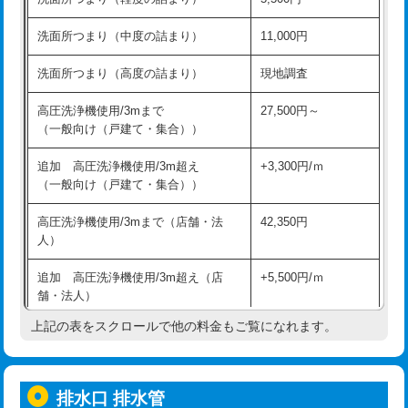
モルタル補修（厚さ10㎝超え）
38,500円
持込商品取付（混合水栓）
16,500円
洗面所つまり（中度の詰まり）
11,000円
洗面台設置
38,500円
持込商品取付（浄水器・分岐水栓）
16,500円
洗面所つまり（高度の詰まり）
現地調査
バスタブ設置
現場見積
給水管工事※（ホール加工)
16,500円
高圧洗浄機使用/3mまで
27,500円～
追加人工
16,500円
（一般向け（戸建て・集合））
給水管工事※（バンド止め)
3,300円
廃棄・処分
現場見積
追加 高圧洗浄機使用/3m超え
+3,300円/ｍ
給水管工事※（支持金具設置)
5,500円
（一般向け（戸建て・集合））
※給水管工事は20mmまでの価格です。
給水管工事※（保温材使用（バンド止
5,500円
高圧洗浄機使用/3mまで（店舗・法
42,350円
め込み）)
人）
給水管工事※（土の掘削・埋め戻し作
11,000円
追加 高圧洗浄機使用/3m超え（店
+5,500円/ｍ
業)
舗・法人）
給水管工事※（塩ビ管（VP・HI）使
33,000円
上記の表をスクロールで他の料金もご覧になれます。
高度高圧洗浄換
現地調査
用/3ｍまで)
トーラー作業
16,500円
給水管工事※（塩ビ管（VP・HI）使
+8,800円
用（追加）/3ｍ超え)
排水口 排水管
トーラー機使用/3mまで
33,000円