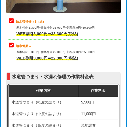
理・調整・分解・加工など（軽作業）
排水管工事（追加 排水管工事/3ｍ超
+11,000円
止水・漏水調査・防水処理・清掃・修
22,000円
え）
理・調整・分解・加工など（中作業）
給水管補修（3ｍ迄）
マス交換（土の掘削・埋め戻し作業）
11,000円~
基本料金 3,300円+作業料金 33,000円+部品代 0円=36,300円
止水・漏水調査・防水処理・清掃・修
33,000円
WEB割引3,000円➡33,300円(税込)
理・調整・分解・加工など（重作業）
マス交換（深さ50㎝未満）
55,000円
給水管撤去
その他部品の脱着
8,800円～
マス交換（深さ50㎝以上）
66,000円
基本料金 3,300円+作業料金 22,000円+部品代 0円=25,300円
WEB割引3,000円➡22,300円(税込)
交換・取付（タンク）
22,000円+材料費
コンクリート斫り（厚さ10㎝まで）
27,500円
交換・取付(単水栓（壁付・デッキ
13,200円+材料費
コンクリート斫り（厚さ10㎝超え）
38,500円
式）)
水道管つまり・水漏れ修理の作業料金表
モルタル補修（厚さ10㎝まで）
27,500円
交換・取付(混合水栓（壁付・デッキ
16,500円+材料費
作業内容
作業料金
式・ワンホール）)
モルタル補修（厚さ10㎝超え）
38,500円
水道管つまり（軽度の詰まり）
5,500円
交換・取付(排水栓・排水トラップ
22,000円+材料費
洗面台設置
38,500円
（P/S/ポップアップ））
水道管つまり（中度の詰まり）
11,000円
化粧台設置
22,000円
交換・取付（その他部品）
11,000円+材料費
水道管つまり（高度の詰まり）
現地調査