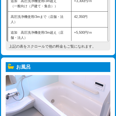
追加 高圧洗浄機使用/3m超え
+3,300円/ｍ
（一般向け（戸建て・集合））
高圧洗浄機使用/3mまで（店舗・法
42,350円
人）
追加 高圧洗浄機使用/3m超え（店
+5,500円/ｍ
舗・法人）
上記の表をスクロールで他の料金もご覧になれます。
高度高圧洗浄換
現地調査
トーラー作業
16,500円
お風呂
トーラー機使用/3mまで
33,000円
追加トーラー機使用/3m超え
+3,300円
カメラ調査
33,000円
桝清掃
8,800円
止水・漏水調査・防水処理・清掃・修
11,000円