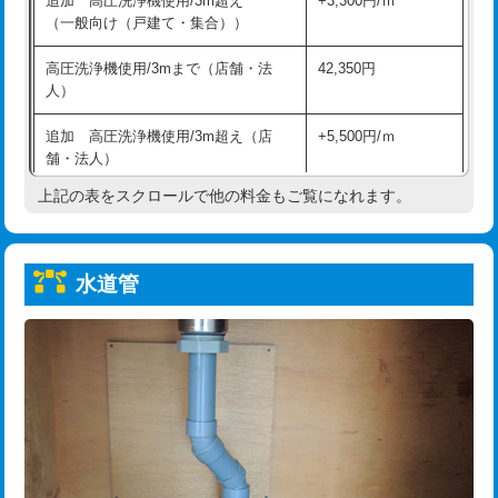
追加 高圧洗浄機使用/3m超え
+3,300円/ｍ
給水管工事※（保温材使用（バンド止
5,500円
（一般向け（戸建て・集合））
め込み）)
高圧洗浄機使用/3mまで（店舗・法
42,350円
給水管工事※（土の掘削・埋め戻し作
11,000円
人）
業)
追加 高圧洗浄機使用/3m超え（店
+5,500円/ｍ
給水管工事※（塩ビ管（VP・HI）使
33,000円
舗・法人）
用/3ｍまで)
上記の表をスクロールで他の料金もご覧になれます。
高度高圧洗浄換
現地調査
給水管工事※（塩ビ管（VP・HI）使
+8,800円
用（追加）/3ｍ超え)
トーラー作業
16,500円
給水管工事※（ライニング鋼管・銅
44,000円
水道管
トーラー機使用/3mまで
33,000円
管・ポリ管・HT管使用/3ｍまで)
追加トーラー機使用/3m超え
+3,300円
給水管工事※（ライニング鋼管・銅
+8,800円
管・ポリ管・HT管使用/3ｍ超え)
カメラ調査
33,000円
排水管工事（土の掘削・埋め戻し作
11,000円~
桝清掃
8,800円
業）
止水・漏水調査・防水処理・清掃・修
11,000円
排水管工事（排水管工事/3ｍまで）
55,000円