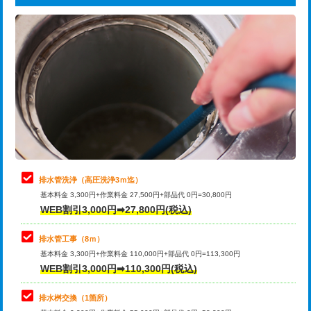
給水管工事※（ライニング鋼管・銅
44,000円
追加トーラー機使用/3m超え
+3,300円
管・ポリ管・HT管使用/3ｍまで)
カメラ調査
33,000円
給水管工事※（ライニング鋼管・銅
+8,800円
管・ポリ管・HT管使用/3ｍ超え)
桝清掃
8,800円
排水管工事（土の掘削・埋め戻し作
11,000円~
止水・漏水調査・防水処理・清掃・修
11,000円
業）
理・調整・分解・加工など（軽作業）
排水管工事（排水管工事/3ｍまで）
55,000円
止水・漏水調査・防水処理・清掃・修
22,000円
理・調整・分解・加工など（中作業）
排水管工事（追加 排水管工事/3ｍ超
+11,000円
排水管洗浄（高圧洗浄3ｍ迄）
え）
基本料金 3,300円+作業料金 27,500円+部品代 0円=30,800円
止水・漏水調査・防水処理・清掃・修
33,000円
WEB割引3,000円➡27,800円(税込)
理・調整・分解・加工など（重作業）
マス交換（土の掘削・埋め戻し作業）
11,000円~
排水管工事（8ｍ）
その他部品の脱着
8,800円～
マス交換（深さ50㎝未満）
55,000円
基本料金 3,300円+作業料金 110,000円+部品代 0円=113,300円
WEB割引3,000円➡110,300円(税込)
交換・取付（タンク）
22,000円+材料費
マス交換（深さ50㎝以上）
66,000円
交換・取付(単水栓（壁付・デッキ
13,200円+材料費
コンクリート斫り（厚さ10㎝まで）
27,500円
排水桝交換（1箇所）