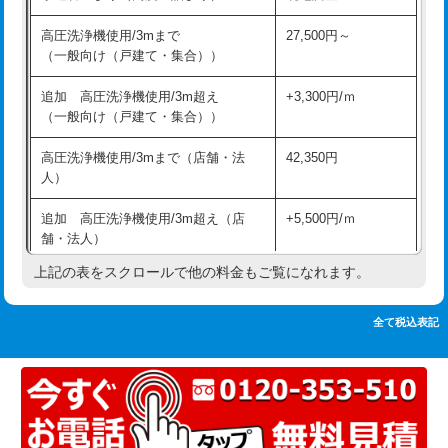
追加人工
16,500円
持込商品取付（単水栓）
13,200円
高圧洗浄機使用/3mまで
27,500円～
廃棄・処分
現場見積
（一般向け（戸建て・集合））
持込商品取付（混合水栓）
16,500円
※給水管工事は20mmまでの価格です。
追加 高圧洗浄機使用/3m超え
+3,300円/ｍ
持込商品取付（浄水器・分岐水栓）
16,500円
（一般向け（戸建て・集合））
排水管工事（土の掘削・埋め戻し作
11,000円~
高圧洗浄機使用/3mまで（店舗・法
42,350円
業）
人）
排水管工事（排水管工事/3ｍまで）
55,000円
追加 高圧洗浄機使用/3m超え（店
+5,500円/ｍ
舗・法人）
排水管工事（追加 排水管工事/3ｍ超
+11,000円
え）
上記の表をスクロールで他の料金もご覧になれます。
高度高圧洗浄換
現地調査
マス交換（土の掘削・埋め戻し作業）
11,000円~
トーラー作業
16,500円
全て税込表記
マス交換（深さ50㎝未満）
55,000円
トーラー機使用/3mまで
33,000円
マス交換（深さ50㎝以上）
66,000円
追加トーラー機使用/3m超え
+3,300円
コンクリート斫り（厚さ10㎝まで）
27,500円
カメラ調査
33,000円