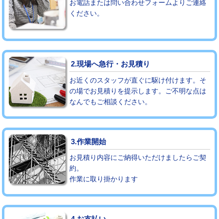
お電話または問い合わせフォームよりご連絡
ください。
モルタル補修（厚さ10㎝まで）
27,500円
モルタル補修（厚さ10㎝超え）
38,500円
追加人工
16,500円
2.現場へ急行・お見積り
廃棄・処分
現場見積
お近くのスタッフが直ぐに駆け付けます。そ
の場でお見積りを提示します。ご不明な点は
なんでもご相談ください。
※給水管工事は20mmまでの価格です。
3.作業開始
お見積り内容にご納得いただけましたらご契
約。
作業に取り掛かります
4.お支払い