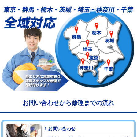
給水管工事※（塩ビ管（VP・HI）使
33,000円
用/3ｍまで)
給水管工事※（塩ビ管（VP・HI）使
+8,800円
用（追加）/3ｍ超え)
給水管工事※（ライニング鋼管・銅
44,000円
管・ポリ管・HT管使用/3ｍまで)
給水管工事※（ライニング鋼管・銅
+8,800円
管・ポリ管・HT管使用/3ｍ超え)
マス交換（土の掘削・埋め戻し作業）
11,000円~
マス交換（深さ50㎝未満）
55,000円
お問い合わせから修理までの流れ
マス交換（深さ50㎝以上）
66,000円
コンクリート斫り（厚さ10㎝まで）
27,500円
1.お問い合わせ
コンクリート斫り（厚さ10㎝超え）
38,500円