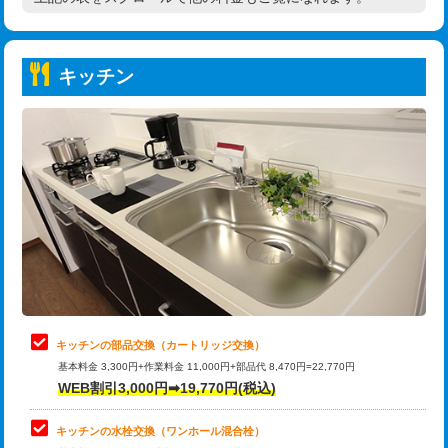
高度高圧洗浄換
現地調査
持込商品取付（普通便座⇔温水洗浄便
22,000円
トーラー作業
16,500円
座）
キッチン
トーラー機使用/3mまで
33,000円
給水管工事※（ホール加工)
16,500円
追加トーラー機使用/3m超え
+3,300円
給水管工事※（バンド止め)
3,300円
カメラ調査
33,000円
給水管工事※（支持金具設置)
5,500円
桝清掃
8,800円
給水管工事※（保温材使用（バンド止
5,500円
め込み）)
止水・漏水調査・防水処理・清掃・修
11,000円
理・調整・分解・加工など（軽作業）
給水管工事※（土の掘削・埋め戻し作
11,000円
業)
止水・漏水調査・防水処理・清掃・修
22,000円
理・調整・分解・加工など（中作業）
給水管工事※（塩ビ管（VP・HI）使
33,000円
キッチンの部品交換（カートリッジ交換）
用/3ｍまで)
基本料金 3,300円+作業料金 11,000円+部品代 8,470円=22,770円
止水・漏水調査・防水処理・清掃・修
33,000円
WEB割引3,000円➡19,770円(税込)
理・調整・分解・加工など（重作業）
給水管工事※（塩ビ管（VP・HI）使
+8,800円
用（追加）/3ｍ超え)
キッチンの水栓交換（ワンホール混合栓）
お風呂タンク脱着
16,500円