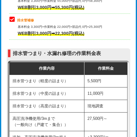
式）)
基本料金 3,300円+作業料金 55,000円+部品代 0円=58,300円
コンクリート斫り（厚さ10㎝超え）
38,500円
WEB割引3,000円➡55,300円(税込)
交換・取付(混合水栓（壁付・デッキ
16,500円+材料費
式・ワンホール）)
モルタル補修（厚さ10㎝まで）
27,500円
排水管補修
基本料金 3,300円+作業料金 22,000円+部品代 0円=25,300円
交換・取付(排水栓・排水トラップ
22,000円+材料費
モルタル補修（厚さ10㎝超え）
38,500円
WEB割引3,000円➡22,300円(税込)
（P/S/ポップアップ））
台所シンク・作業台設置
現場見積
交換・取付（その他部品）
11,000円+材料費
排水管つまり・水漏れ修理の作業料金表
追加人工
16,500円
持込商品取付（単水栓）
13,200円
作業内容
作業料金
廃棄・処分
現場見積
持込商品取付（混合水栓）
16,500円
排水管つまり（軽度の詰まり）
5,500円
※給水管工事は20mmまでの価格です。
持込商品取付（浄水器・分岐水栓）
16,500円
排水管つまり（中度の詰まり）
11,000円
給水管工事※（ホール加工)
16,500円
排水管つまり（高度の詰まり）
現地調査
給水管工事※（バンド止め)
3,300円
高圧洗浄機使用/3mまで
27,500円～
（一般向け（戸建て・集合））
給水管工事※（支持金具設置)
5,500円