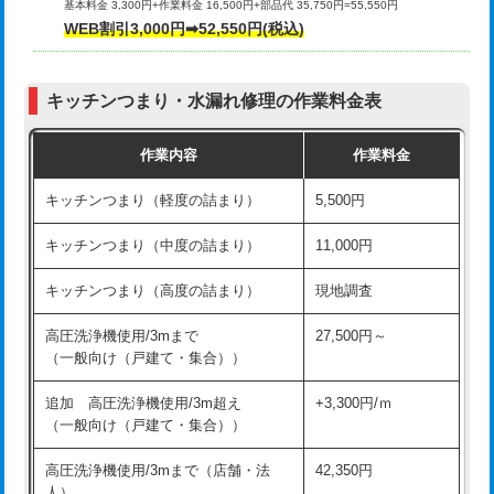
基本料金 3,300円+作業料金 16,500円+部品代 35,750円=55,550円
給水管工事※（ライニング鋼管・銅
44,000円
WEB割引3,000円➡52,550円(税込)
その他部品の脱着
8,800円～
管・ポリ管・HT管使用/3ｍまで)
交換・取付（タンク）
22,000円+材料費
給水管工事※（ライニング鋼管・銅
+8,800円
管・ポリ管・HT管使用/3ｍ超え)
キッチンつまり・水漏れ修理の作業料金表
交換・取付(単水栓（壁付・デッキ
13,200円+材料費
式）)
排水管工事（土の掘削・埋め戻し作
11,000円~
作業内容
作業料金
業）
交換・取付(混合水栓（壁付・デッキ
16,500円+材料費
キッチンつまり（軽度の詰まり）
5,500円
式・ワンホール）)
排水管工事（排水管工事/3ｍまで）
55,000円
キッチンつまり（中度の詰まり）
11,000円
交換・取付(排水栓・排水トラップ
22,000円+材料費
排水管工事（追加 排水管工事/3ｍ超
+11,000円
（P/S/ポップアップ））
え）
キッチンつまり（高度の詰まり）
現地調査
交換・取付（その他部品）
11,000円+材料費
マス交換（土の掘削・埋め戻し作業）
11,000円~
高圧洗浄機使用/3mまで
27,500円～
（一般向け（戸建て・集合））
持込商品取付（単水栓）
13,200円
マス交換（深さ50㎝未満）
55,000円
追加 高圧洗浄機使用/3m超え
+3,300円/ｍ
持込商品取付（混合水栓）
16,500円
マス交換（深さ50㎝以上）
66,000円
（一般向け（戸建て・集合））
持込商品取付（浄水器・分岐水栓）
16,500円
コンクリート斫り（厚さ10㎝まで）
27,500円
高圧洗浄機使用/3mまで（店舗・法
42,350円
人）