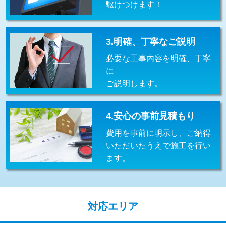
駆けつけます！
交換・取付(排水栓・排水トラップ
22,000円+材料費
（P/S/ポップアップ））
交換・取付（その他部品）
11,000円+材料費
3.明確、丁寧なご説明
必要な工事内容を明確、丁寧
持込商品取付（単水栓）
13,200円
に
持込商品取付（混合水栓）
16,500円
ご説明します。
持込商品取付（浄水器・分岐水栓）
16,500円
4.安心の事前見積もり
給水管工事※（ホール加工)
16,500円
費用を事前に明示し、ご納得
給水管工事※（バンド止め)
3,300円
いただいたうえで施工を行い
ます。
給水管工事※（支持金具設置)
5,500円
給水管工事※（保温材使用（バンド止
5,500円
め込み）)
対応エリア
給水管工事※（土の掘削・埋め戻し作
11,000円
業)