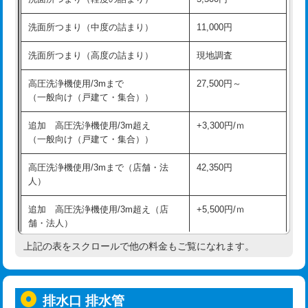
モルタル補修（厚さ10㎝超え）
38,500円
持込商品取付（混合水栓）
16,500円
洗面所つまり（中度の詰まり）
11,000円
洗面台設置
38,500円
持込商品取付（浄水器・分岐水栓）
16,500円
洗面所つまり（高度の詰まり）
現地調査
バスタブ設置
現場見積
給水管工事※（ホール加工)
16,500円
高圧洗浄機使用/3mまで
27,500円～
追加人工
16,500円
（一般向け（戸建て・集合））
給水管工事※（バンド止め)
3,300円
廃棄・処分
現場見積
追加 高圧洗浄機使用/3m超え
+3,300円/ｍ
給水管工事※（支持金具設置)
5,500円
（一般向け（戸建て・集合））
※給水管工事は20mmまでの価格です。
給水管工事※（保温材使用（バンド止
5,500円
高圧洗浄機使用/3mまで（店舗・法
42,350円
め込み）)
人）
給水管工事※（土の掘削・埋め戻し作
11,000円
追加 高圧洗浄機使用/3m超え（店
+5,500円/ｍ
業)
舗・法人）
給水管工事※（塩ビ管（VP・HI）使
33,000円
上記の表をスクロールで他の料金もご覧になれます。
高度高圧洗浄換
現地調査
用/3ｍまで)
トーラー作業
16,500円
給水管工事※（塩ビ管（VP・HI）使
+8,800円
用（追加）/3ｍ超え)
排水口 排水管
トーラー機使用/3mまで
33,000円