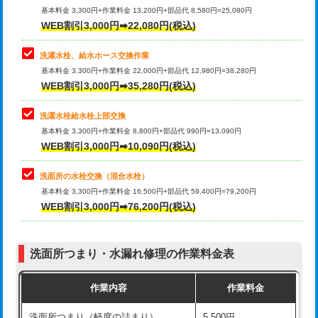
管・ポリ管・HT管使用/3ｍ超え)
基本料金 3,300円+作業料金 13,200円+部品代 8,580円=25,080円
止水・漏水調査・防水処理・清掃・修
33,000円
WEB割引3,000円➡22,080円(税込)
理・調整・分解・加工など（重作業）
排水管工事（土の掘削・埋め戻し作
11,000円~
業）
洗濯水栓、給水ホース交換作業
キッチンタンク脱着
16,500円
基本料金 3,300円+作業料金 22,000円+部品代 12,980円=38,280円
排水管工事（排水管工事/3ｍまで）
55,000円
WEB割引3,000円➡35,280円(税込)
その他部品の脱着
8,800円～
排水管工事（追加 排水管工事/3ｍ超
+11,000円
交換・取付（タンク）
22,000円+材料費
洗濯水栓給水栓上部交換
え）
基本料金 3,300円+作業料金 8,800円+部品代 990円=13,090円
交換・取付(単水栓（壁付・デッキ
13,200円+材料費
WEB割引3,000円➡10,090円(税込)
マス交換（土の掘削・埋め戻し作業）
11,000円~
式）)
洗面所の水栓交換（混合水栓）
マス交換（深さ50㎝未満）
55,000円
交換・取付(混合水栓（壁付・デッキ
16,500円+材料費
基本料金 3,300円+作業料金 16,500円+部品代 59,400円=79,200円
式・ワンホール）)
WEB割引3,000円➡76,200円(税込)
マス交換（深さ50㎝以上）
66,000円
交換・取付(排水栓・排水トラップ
22,000円+材料費
コンクリート斫り（厚さ10㎝まで）
27,500円
（P/S/ポップアップ））
洗面所つまり・水漏れ修理の作業料金表
コンクリート斫り（厚さ10㎝超え）
38,500円
交換・取付（その他部品）
11,000円+材料費
作業内容
作業料金
モルタル補修（厚さ10㎝まで）
27,500円
持込商品取付（単水栓）
13,200円
洗面所つまり（軽度の詰まり）
5,500円