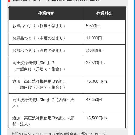
交換・取付（普通便座）
11,000円+材料費
作業内容
作業料金
交換・取付（温水洗浄便座）
16,500円+材料費
お風呂つまり（軽度の詰まり）
5,500円
交換・取付(単水栓（壁付・デッキ
13,200円+材料費
式）)
お風呂つまり（中度の詰まり）
11,000円
交換・取付(混合水栓（壁付・デッキ
16,500円+材料費
お風呂つまり（高度の詰まり）
現地調査
式・ワンホール）)
高圧洗浄機使用/3mまで
27,500円～
交換・取付(排水栓・排水トラップ
22,000円+材料費
（一般向け（戸建て・集合））
（P/S/ポップアップ））
追加 高圧洗浄機使用/3m超え
+3,300円/ｍ
交換・取付（その他部品）
11,000円+材料費
（一般向け（戸建て・集合））
持込商品取付（単水栓）
13,200円
高圧洗浄機使用/3mまで（店舗・法
42,350円
人）
持込商品取付（混合水栓）
16,500円
追加 高圧洗浄機使用/3m超え（店
+5,500円/ｍ
持込商品取付（浄水器・分岐水栓）
16,500円
舗・法人）
持込商品取付（温水洗浄便座）
22,000円
上記の表をスクロールで他の料金もご覧になれます。