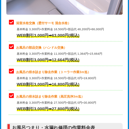
理・調整・分解・加工など（軽作業）
止水・漏水調査・防水処理・清掃・修
22,000円
理・調整・分解・加工など（中作業）
浴室水栓交換（壁付サーモ 混合水栓）
基本料金 3,300円+作業料金 16,500円+部品代 46,200円=66,000円
止水・漏水調査・防水処理・清掃・修
33,000円
WEB割引3,000円➡63,000円(税込)
理・調整・分解・加工など（重作業）
お風呂の部品交換（ハンドル交換）
トイレタンク脱着
16,500円
基本料金 3,300円+作業料金 11,000円+部品代 1,364円=15,664円
WEB割引3,000円➡12,664円(税込)
トイレ便器脱着
16,500円
タンクレストイレ脱着
33,000円
お風呂の排水詰まり除去作業（トーラー作業3ｍ迄）
基本料金 3,300円+作業料金 16,500円+部品代 0円=19,800円
小便器トイレ脱着
現地見積
WEB割引3,000円➡16,800円(税込)
その他部品の脱着
8,800円～
お風呂の排水詰まり除去作業（高圧洗浄3ｍ迄）
基本料金 3,300円+作業料金 27,500円+部品代 0円=30,800円
交換・取付（タンク）
22,000円+材料費
WEB割引3,000円➡27,800円(税込)
交換・取付（便器）
22,000円+材料費
お風呂つまり・水漏れ修理の作業料金表