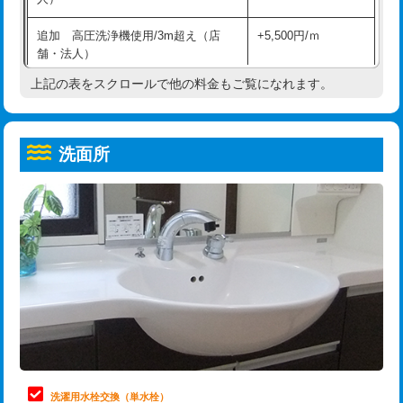
給水管工事※（ホール加工)
16,500円
コンクリート斫り（厚さ10㎝超え）
38,500円
追加 高圧洗浄機使用/3m超え（店
+5,500円/ｍ
給水管工事※（バンド止め)
3,300円
モルタル補修（厚さ10㎝まで）
27,500円
舗・法人）
給水管工事※（支持金具設置)
5,500円
モルタル補修（厚さ10㎝超え）
38,500円
上記の表をスクロールで他の料金もご覧になれます。
高度高圧洗浄換
現地調査
給水管工事※（保温材使用（バンド止
5,500円
洗面台設置
38,500円
トーラー作業
16,500円
め込み）)
洗面所
追加人工
16,500円
トーラー機使用/3mまで
33,000円
給水管工事※（土の掘削・埋め戻し作
11,000円
業)
廃棄・処分
現場見積
追加トーラー機使用/3m超え
+3,300円
給水管工事※（塩ビ管（VP・HI）使
33,000円
※給水管工事は20mmまでの価格です。
カメラ調査
33,000円
用/3ｍまで)
桝清掃
8,800円
給水管工事※（塩ビ管（VP・HI）使
+8,800円
用（追加）/3ｍ超え)
止水・漏水調査・防水処理・清掃・修
11,000円
理・調整・分解・加工など（軽作業）
給水管工事※（ライニング鋼管・銅
44,000円
管・ポリ管・HT管使用/3ｍまで)
止水・漏水調査・防水処理・清掃・修
22,000円
理・調整・分解・加工など（中作業）
給水管工事※（ライニング鋼管・銅
+8,800円
洗濯用水栓交換（単水栓）