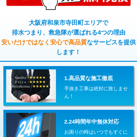
コンクリート斫り（厚さ10㎝超え）
38,500円
桝清掃
8,800円
モルタル補修（厚さ10㎝まで）
27,500円
大阪府和泉市寺田町エリアで
止水・漏水調査・防水処理・清掃・修
11,000円
理・調整・分解・加工など（軽作業）
排水つまり、救急隊が選ばれる4つの理由
モルタル補修（厚さ10㎝超え）
38,500円
安いだけではなく安心で高品質
なサービスを提供
止水・漏水調査・防水処理・清掃・修
22,000円
追加人工
16,500円
理・調整・分解・加工など（中作業）
します！
廃棄・処分
現場見積
止水・漏水調査・防水処理・清掃・修
33,000円
理・調整・分解・加工など（重作業）
1.高品質な施工徹底
その他部品の脱着
8,800円～
手抜き工事は絶対に致しませ
交換・取付（タンク）
22,000円+材料費
ん！
交換・取付(単水栓（壁付・デッキ
13,200円+材料費
式）)
2.24時間年中無休対応
交換・取付(混合水栓（壁付・デッキ
16,500円+材料費
式・ワンホール）)
お困りの時はいつでもすぐに