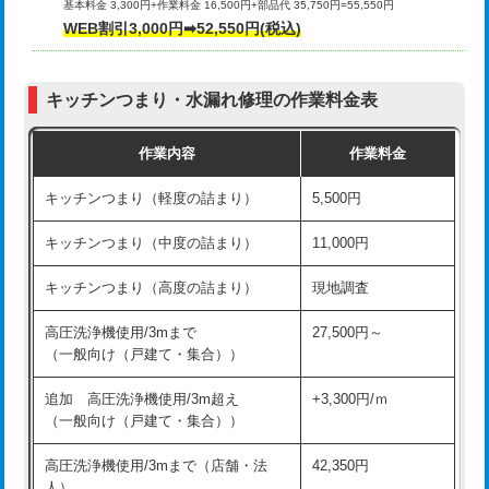
基本料金 3,300円+作業料金 16,500円+部品代 35,750円=55,550円
給水管工事※（ライニング鋼管・銅
44,000円
WEB割引3,000円➡52,550円(税込)
その他部品の脱着
8,800円～
管・ポリ管・HT管使用/3ｍまで)
交換・取付（タンク）
22,000円+材料費
給水管工事※（ライニング鋼管・銅
+8,800円
管・ポリ管・HT管使用/3ｍ超え)
キッチンつまり・水漏れ修理の作業料金表
交換・取付(単水栓（壁付・デッキ
13,200円+材料費
式）)
排水管工事（土の掘削・埋め戻し作
11,000円~
作業内容
作業料金
業）
交換・取付(混合水栓（壁付・デッキ
16,500円+材料費
キッチンつまり（軽度の詰まり）
5,500円
式・ワンホール）)
排水管工事（排水管工事/3ｍまで）
55,000円
キッチンつまり（中度の詰まり）
11,000円
交換・取付(排水栓・排水トラップ
22,000円+材料費
排水管工事（追加 排水管工事/3ｍ超
+11,000円
（P/S/ポップアップ））
え）
キッチンつまり（高度の詰まり）
現地調査
交換・取付（その他部品）
11,000円+材料費
マス交換（土の掘削・埋め戻し作業）
11,000円~
高圧洗浄機使用/3mまで
27,500円～
（一般向け（戸建て・集合））
持込商品取付（単水栓）
13,200円
マス交換（深さ50㎝未満）
55,000円
追加 高圧洗浄機使用/3m超え
+3,300円/ｍ
持込商品取付（混合水栓）
16,500円
マス交換（深さ50㎝以上）
66,000円
（一般向け（戸建て・集合））
持込商品取付（浄水器・分岐水栓）
16,500円
コンクリート斫り（厚さ10㎝まで）
27,500円
高圧洗浄機使用/3mまで（店舗・法
42,350円
人）