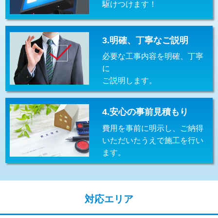
駆けつけます！
交換・取付(排水栓・排水トラップ
22,000円+材料費
（P/S/ポップアップ））
交換・取付（その他部品）
11,000円+材料費
3.明確、丁寧なご説明
必要な工事内容を明確、丁寧
持込商品取付（単水栓）
13,200円
に
持込商品取付（混合水栓）
16,500円
ご説明します。
持込商品取付（浄水器・分岐水栓）
16,500円
4.安心の事前見積もり
給水管工事※（ホール加工)
16,500円
費用を事前に明示し、ご納得
給水管工事※（バンド止め)
3,300円
いただいたうえで施工を行い
ます。
給水管工事※（支持金具設置)
5,500円
給水管工事※（保温材使用（バンド止
5,500円
め込み）)
対応エリア
給水管工事※（土の掘削・埋め戻し作
11,000円
業)