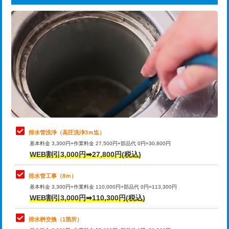
給水管工事※（ライニング鋼管・銅
44,000円
追加トーラー機使用/3m超え
+3,300円
管・ポリ管・HT管使用/3ｍまで)
カメラ調査
33,000円
給水管工事※（ライニング鋼管・銅
+8,800円
管・ポリ管・HT管使用/3ｍ超え)
桝清掃
8,800円
排水管工事（土の掘削・埋め戻し作
11,000円~
止水・漏水調査・防水処理・清掃・修
11,000円
業）
理・調整・分解・加工など（軽作業）
排水管工事（排水管工事/3ｍまで）
55,000円
止水・漏水調査・防水処理・清掃・修
22,000円
理・調整・分解・加工など（中作業）
排水管工事（追加 排水管工事/3ｍ超
+11,000円
排水管洗浄（高圧洗浄3ｍ迄）
え）
基本料金 3,300円+作業料金 27,500円+部品代 0円=30,800円
止水・漏水調査・防水処理・清掃・修
33,000円
WEB割引3,000円➡27,800円(税込)
理・調整・分解・加工など（重作業）
マス交換（土の掘削・埋め戻し作業）
11,000円~
排水管工事（8ｍ）
その他部品の脱着
8,800円～
マス交換（深さ50㎝未満）
55,000円
基本料金 3,300円+作業料金 110,000円+部品代 0円=113,300円
WEB割引3,000円➡110,300円(税込)
交換・取付（タンク）
22,000円+材料費
マス交換（深さ50㎝以上）
66,000円
交換・取付(単水栓（壁付・デッキ
13,200円+材料費
コンクリート斫り（厚さ10㎝まで）
27,500円
排水桝交換（1箇所）