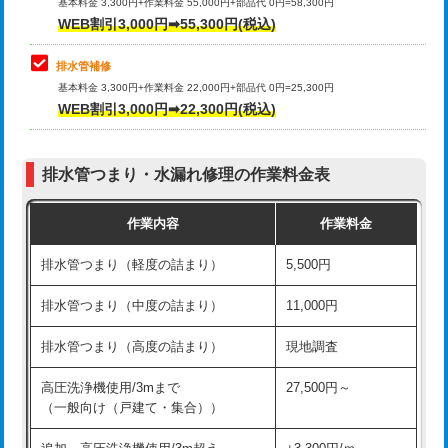
式）)
基本料金 3,300円+作業料金 55,000円+部品代 0円=58,300円
コンクリート斫り（厚さ10㎝超え）
38,500円
WEB割引3,000円➡55,300円(税込)
交換・取付(混合水栓（壁付・デッキ
16,500円+材料費
式・ワンホール）)
モルタル補修（厚さ10㎝まで）
27,500円
排水管補修
基本料金 3,300円+作業料金 22,000円+部品代 0円=25,300円
交換・取付(排水栓・排水トラップ
22,000円+材料費
モルタル補修（厚さ10㎝超え）
38,500円
WEB割引3,000円➡22,300円(税込)
（P/S/ポップアップ））
台所シンク・作業台設置
現場見積
交換・取付（その他部品）
11,000円+材料費
排水管つまり・水漏れ修理の作業料金表
追加人工
16,500円
持込商品取付（単水栓）
13,200円
作業内容
作業料金
廃棄・処分
現場見積
持込商品取付（混合水栓）
16,500円
排水管つまり（軽度の詰まり）
5,500円
※給水管工事は20mmまでの価格です。
持込商品取付（浄水器・分岐水栓）
16,500円
排水管つまり（中度の詰まり）
11,000円
給水管工事※（ホール加工)
16,500円
排水管つまり（高度の詰まり）
現地調査
給水管工事※（バンド止め)
3,300円
高圧洗浄機使用/3mまで
27,500円～
（一般向け（戸建て・集合））
給水管工事※（支持金具設置)
5,500円