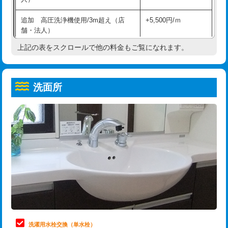
給水管工事※（ホール加工)
16,500円
コンクリート斫り（厚さ10㎝超え）
38,500円
追加 高圧洗浄機使用/3m超え（店
+5,500円/ｍ
給水管工事※（バンド止め)
3,300円
モルタル補修（厚さ10㎝まで）
27,500円
舗・法人）
給水管工事※（支持金具設置)
5,500円
モルタル補修（厚さ10㎝超え）
38,500円
上記の表をスクロールで他の料金もご覧になれます。
高度高圧洗浄換
現地調査
給水管工事※（保温材使用（バンド止
5,500円
洗面台設置
38,500円
トーラー作業
16,500円
め込み）)
洗面所
追加人工
16,500円
トーラー機使用/3mまで
33,000円
給水管工事※（土の掘削・埋め戻し作
11,000円
業)
廃棄・処分
現場見積
追加トーラー機使用/3m超え
+3,300円
給水管工事※（塩ビ管（VP・HI）使
33,000円
※給水管工事は20mmまでの価格です。
カメラ調査
33,000円
用/3ｍまで)
桝清掃
8,800円
給水管工事※（塩ビ管（VP・HI）使
+8,800円
用（追加）/3ｍ超え)
止水・漏水調査・防水処理・清掃・修
11,000円
理・調整・分解・加工など（軽作業）
給水管工事※（ライニング鋼管・銅
44,000円
管・ポリ管・HT管使用/3ｍまで)
止水・漏水調査・防水処理・清掃・修
22,000円
理・調整・分解・加工など（中作業）
給水管工事※（ライニング鋼管・銅
+8,800円
洗濯用水栓交換（単水栓）