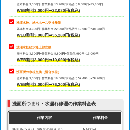
管・ポリ管・HT管使用/3ｍ超え)
基本料金 3,300円+作業料金 13,200円+部品代 8,580円=25,080円
止水・漏水調査・防水処理・清掃・修
33,000円
WEB割引3,000円➡22,080円(税込)
理・調整・分解・加工など（重作業）
排水管工事（土の掘削・埋め戻し作
11,000円~
業）
洗濯水栓、給水ホース交換作業
キッチンタンク脱着
16,500円
基本料金 3,300円+作業料金 22,000円+部品代 12,980円=38,280円
排水管工事（排水管工事/3ｍまで）
55,000円
WEB割引3,000円➡35,280円(税込)
その他部品の脱着
8,800円～
排水管工事（追加 排水管工事/3ｍ超
+11,000円
交換・取付（タンク）
22,000円+材料費
洗濯水栓給水栓上部交換
え）
基本料金 3,300円+作業料金 8,800円+部品代 990円=13,090円
交換・取付(単水栓（壁付・デッキ
13,200円+材料費
WEB割引3,000円➡10,090円(税込)
マス交換（土の掘削・埋め戻し作業）
11,000円~
式）)
洗面所の水栓交換（混合水栓）
マス交換（深さ50㎝未満）
55,000円
交換・取付(混合水栓（壁付・デッキ
16,500円+材料費
基本料金 3,300円+作業料金 16,500円+部品代 59,400円=79,200円
式・ワンホール）)
WEB割引3,000円➡76,200円(税込)
マス交換（深さ50㎝以上）
66,000円
交換・取付(排水栓・排水トラップ
22,000円+材料費
コンクリート斫り（厚さ10㎝まで）
27,500円
（P/S/ポップアップ））
洗面所つまり・水漏れ修理の作業料金表
コンクリート斫り（厚さ10㎝超え）
38,500円
交換・取付（その他部品）
11,000円+材料費
作業内容
作業料金
モルタル補修（厚さ10㎝まで）
27,500円
持込商品取付（単水栓）
13,200円
洗面所つまり（軽度の詰まり）
5,500円