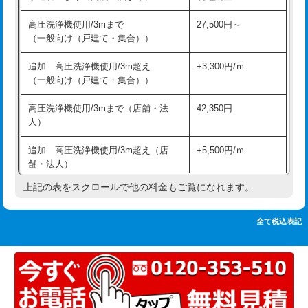
追加人工
16,500円
持込商品取付（単水栓）
13,200円
高圧洗浄機使用/3mまで
27,500円～
廃棄・処分
現場見積
（一般向け（戸建て・集合））
持込商品取付（混合水栓）
16,500円
※給水管工事は20mmまでの価格です。
追加 高圧洗浄機使用/3m超え
+3,300円/ｍ
持込商品取付（浄水器・分岐水栓）
16,500円
（一般向け（戸建て・集合））
排水管工事（土の掘削・埋め戻し作
11,000円~
高圧洗浄機使用/3mまで（店舗・法
42,350円
業）
人）
排水管工事（排水管工事/3ｍまで）
55,000円
追加 高圧洗浄機使用/3m超え（店
+5,500円/ｍ
舗・法人）
排水管工事（追加 排水管工事/3ｍ超
+11,000円
え）
上記の表をスクロールで他の料金もご覧になれます。
高度高圧洗浄換
現地調査
マス交換（土の掘削・埋め戻し作業）
11,000円~
トーラー作業
16,500円
全て税込表記
マス交換（深さ50㎝未満）
55,000円
トーラー機使用/3mまで
33,000円
マス交換（深さ50㎝以上）
66,000円
追加トーラー機使用/3m超え
+3,300円
コンクリート斫り（厚さ10㎝まで）
27,500円
カメラ調査
33,000円