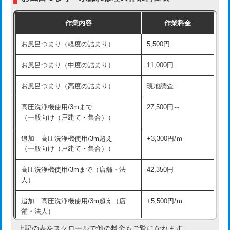
交換・取付（普通便座）
11,000円+材料費
作業内容
作業料金
交換・取付（温水洗浄便座）
16,500円+材料費
お風呂つまり（軽度の詰まり）
5,500円
交換・取付(単水栓（壁付・デッキ
13,200円+材料費
式）)
お風呂つまり（中度の詰まり）
11,000円
交換・取付(混合水栓（壁付・デッキ
16,500円+材料費
お風呂つまり（高度の詰まり）
現地調査
式・ワンホール）)
高圧洗浄機使用/3mまで
27,500円～
交換・取付(排水栓・排水トラップ
22,000円+材料費
（一般向け（戸建て・集合））
（P/S/ポップアップ））
追加 高圧洗浄機使用/3m超え
+3,300円/ｍ
交換・取付（その他部品）
11,000円+材料費
（一般向け（戸建て・集合））
持込商品取付（単水栓）
13,200円
高圧洗浄機使用/3mまで（店舗・法
42,350円
人）
持込商品取付（混合水栓）
16,500円
追加 高圧洗浄機使用/3m超え（店
+5,500円/ｍ
持込商品取付（浄水器・分岐水栓）
16,500円
舗・法人）
持込商品取付（温水洗浄便座）
22,000円
上記の表をスクロールで他の料金もご覧になれます。