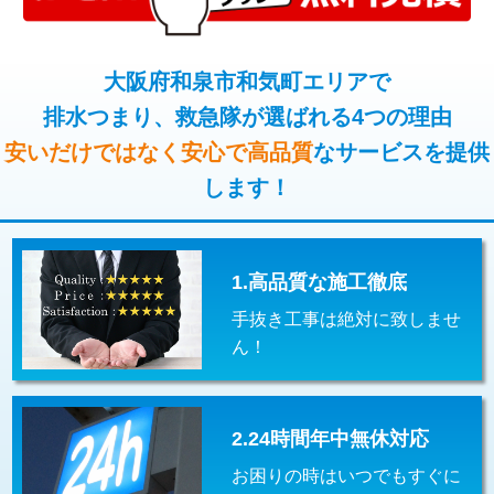
コンクリート斫り（厚さ10㎝超え）
38,500円
桝清掃
8,800円
モルタル補修（厚さ10㎝まで）
27,500円
大阪府和泉市和気町エリアで
止水・漏水調査・防水処理・清掃・修
11,000円
理・調整・分解・加工など（軽作業）
排水つまり、救急隊が選ばれる4つの理由
モルタル補修（厚さ10㎝超え）
38,500円
安いだけではなく安心で高品質
なサービスを提供
止水・漏水調査・防水処理・清掃・修
22,000円
追加人工
16,500円
理・調整・分解・加工など（中作業）
します！
廃棄・処分
現場見積
止水・漏水調査・防水処理・清掃・修
33,000円
理・調整・分解・加工など（重作業）
1.高品質な施工徹底
その他部品の脱着
8,800円～
手抜き工事は絶対に致しませ
交換・取付（タンク）
22,000円+材料費
ん！
交換・取付(単水栓（壁付・デッキ
13,200円+材料費
式）)
2.24時間年中無休対応
交換・取付(混合水栓（壁付・デッキ
16,500円+材料費
式・ワンホール）)
お困りの時はいつでもすぐに