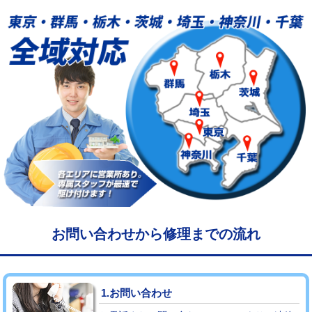
給水管工事※（塩ビ管（VP・HI）使
33,000円
用/3ｍまで)
給水管工事※（塩ビ管（VP・HI）使
+8,800円
用（追加）/3ｍ超え)
給水管工事※（ライニング鋼管・銅
44,000円
管・ポリ管・HT管使用/3ｍまで)
給水管工事※（ライニング鋼管・銅
+8,800円
管・ポリ管・HT管使用/3ｍ超え)
マス交換（土の掘削・埋め戻し作業）
11,000円~
マス交換（深さ50㎝未満）
55,000円
お問い合わせから修理までの流れ
マス交換（深さ50㎝以上）
66,000円
コンクリート斫り（厚さ10㎝まで）
27,500円
1.お問い合わせ
コンクリート斫り（厚さ10㎝超え）
38,500円