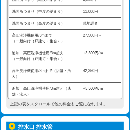
モルタル補修（厚さ10㎝超え）
38,500円
持込商品取付（混合水栓）
16,500円
洗面所つまり（中度の詰まり）
11,000円
洗面台設置
38,500円
持込商品取付（浄水器・分岐水栓）
16,500円
洗面所つまり（高度の詰まり）
現地調査
バスタブ設置
現場見積
給水管工事※（ホール加工)
16,500円
高圧洗浄機使用/3mまで
27,500円～
追加人工
16,500円
（一般向け（戸建て・集合））
給水管工事※（バンド止め)
3,300円
廃棄・処分
現場見積
追加 高圧洗浄機使用/3m超え
+3,300円/ｍ
給水管工事※（支持金具設置)
5,500円
（一般向け（戸建て・集合））
※給水管工事は20mmまでの価格です。
給水管工事※（保温材使用（バンド止
5,500円
高圧洗浄機使用/3mまで（店舗・法
42,350円
め込み）)
人）
給水管工事※（土の掘削・埋め戻し作
11,000円
追加 高圧洗浄機使用/3m超え（店
+5,500円/ｍ
業)
舗・法人）
給水管工事※（塩ビ管（VP・HI）使
33,000円
上記の表をスクロールで他の料金もご覧になれます。
高度高圧洗浄換
現地調査
用/3ｍまで)
トーラー作業
16,500円
給水管工事※（塩ビ管（VP・HI）使
+8,800円
用（追加）/3ｍ超え)
排水口 排水管
トーラー機使用/3mまで
33,000円