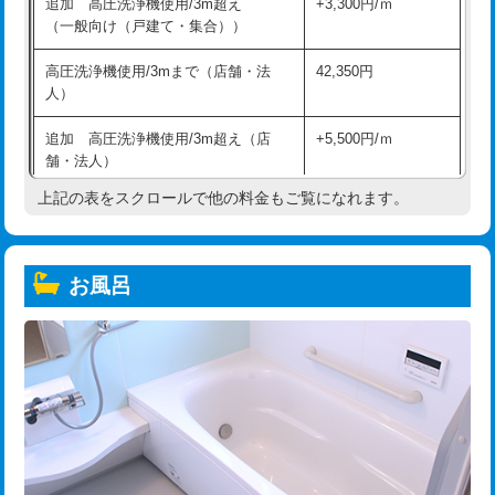
追加 高圧洗浄機使用/3m超え
+3,300円/ｍ
（一般向け（戸建て・集合））
高圧洗浄機使用/3mまで（店舗・法
42,350円
人）
追加 高圧洗浄機使用/3m超え（店
+5,500円/ｍ
舗・法人）
上記の表をスクロールで他の料金もご覧になれます。
高度高圧洗浄換
現地調査
トーラー作業
16,500円
お風呂
トーラー機使用/3mまで
33,000円
追加トーラー機使用/3m超え
+3,300円
カメラ調査
33,000円
桝清掃
8,800円
止水・漏水調査・防水処理・清掃・修
11,000円