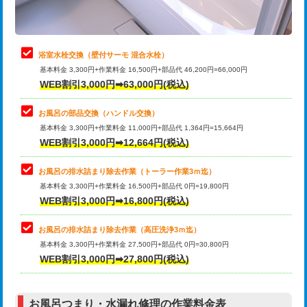
理・調整・分解・加工など（軽作業）
止水・漏水調査・防水処理・清掃・修
22,000円
理・調整・分解・加工など（中作業）
浴室水栓交換（壁付サーモ 混合水栓）
基本料金 3,300円+作業料金 16,500円+部品代 46,200円=66,000円
止水・漏水調査・防水処理・清掃・修
33,000円
WEB割引3,000円➡63,000円(税込)
理・調整・分解・加工など（重作業）
お風呂の部品交換（ハンドル交換）
トイレタンク脱着
16,500円
基本料金 3,300円+作業料金 11,000円+部品代 1,364円=15,664円
WEB割引3,000円➡12,664円(税込)
トイレ便器脱着
16,500円
タンクレストイレ脱着
33,000円
お風呂の排水詰まり除去作業（トーラー作業3ｍ迄）
基本料金 3,300円+作業料金 16,500円+部品代 0円=19,800円
小便器トイレ脱着
現地見積
WEB割引3,000円➡16,800円(税込)
その他部品の脱着
8,800円～
お風呂の排水詰まり除去作業（高圧洗浄3ｍ迄）
基本料金 3,300円+作業料金 27,500円+部品代 0円=30,800円
交換・取付（タンク）
22,000円+材料費
WEB割引3,000円➡27,800円(税込)
交換・取付（便器）
22,000円+材料費
お風呂つまり・水漏れ修理の作業料金表