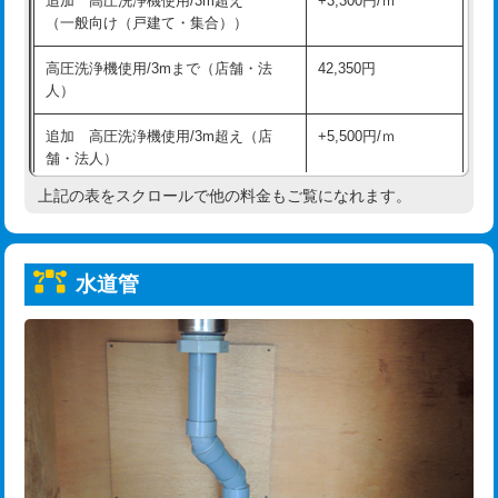
追加 高圧洗浄機使用/3m超え
+3,300円/ｍ
給水管工事※（保温材使用（バンド止
5,500円
（一般向け（戸建て・集合））
め込み）)
高圧洗浄機使用/3mまで（店舗・法
42,350円
給水管工事※（土の掘削・埋め戻し作
11,000円
人）
業)
追加 高圧洗浄機使用/3m超え（店
+5,500円/ｍ
給水管工事※（塩ビ管（VP・HI）使
33,000円
舗・法人）
用/3ｍまで)
上記の表をスクロールで他の料金もご覧になれます。
高度高圧洗浄換
現地調査
給水管工事※（塩ビ管（VP・HI）使
+8,800円
用（追加）/3ｍ超え)
トーラー作業
16,500円
給水管工事※（ライニング鋼管・銅
44,000円
水道管
トーラー機使用/3mまで
33,000円
管・ポリ管・HT管使用/3ｍまで)
追加トーラー機使用/3m超え
+3,300円
給水管工事※（ライニング鋼管・銅
+8,800円
管・ポリ管・HT管使用/3ｍ超え)
カメラ調査
33,000円
排水管工事（土の掘削・埋め戻し作
11,000円~
桝清掃
8,800円
業）
止水・漏水調査・防水処理・清掃・修
11,000円
排水管工事（排水管工事/3ｍまで）
55,000円