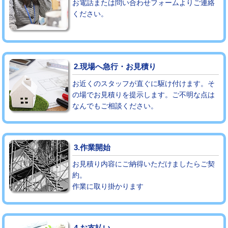
お電話または問い合わせフォームよりご連絡
ください。
モルタル補修（厚さ10㎝まで）
27,500円
モルタル補修（厚さ10㎝超え）
38,500円
追加人工
16,500円
2.現場へ急行・お見積り
廃棄・処分
現場見積
お近くのスタッフが直ぐに駆け付けます。そ
の場でお見積りを提示します。ご不明な点は
なんでもご相談ください。
※給水管工事は20mmまでの価格です。
3.作業開始
お見積り内容にご納得いただけましたらご契
約。
作業に取り掛かります
4.お支払い