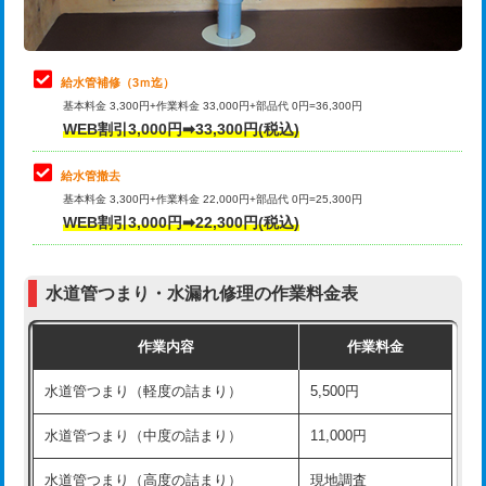
理・調整・分解・加工など（軽作業）
排水管工事（追加 排水管工事/3ｍ超
+11,000円
止水・漏水調査・防水処理・清掃・修
22,000円
え）
理・調整・分解・加工など（中作業）
給水管補修（3ｍ迄）
マス交換（土の掘削・埋め戻し作業）
11,000円~
基本料金 3,300円+作業料金 33,000円+部品代 0円=36,300円
止水・漏水調査・防水処理・清掃・修
33,000円
WEB割引3,000円➡33,300円(税込)
理・調整・分解・加工など（重作業）
マス交換（深さ50㎝未満）
55,000円
給水管撤去
その他部品の脱着
8,800円～
マス交換（深さ50㎝以上）
66,000円
基本料金 3,300円+作業料金 22,000円+部品代 0円=25,300円
WEB割引3,000円➡22,300円(税込)
交換・取付（タンク）
22,000円+材料費
コンクリート斫り（厚さ10㎝まで）
27,500円
交換・取付(単水栓（壁付・デッキ
13,200円+材料費
コンクリート斫り（厚さ10㎝超え）
38,500円
式）)
水道管つまり・水漏れ修理の作業料金表
モルタル補修（厚さ10㎝まで）
27,500円
交換・取付(混合水栓（壁付・デッキ
16,500円+材料費
作業内容
作業料金
式・ワンホール）)
モルタル補修（厚さ10㎝超え）
38,500円
水道管つまり（軽度の詰まり）
5,500円
交換・取付(排水栓・排水トラップ
22,000円+材料費
洗面台設置
38,500円
（P/S/ポップアップ））
水道管つまり（中度の詰まり）
11,000円
化粧台設置
22,000円
交換・取付（その他部品）
11,000円+材料費
水道管つまり（高度の詰まり）
現地調査