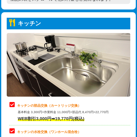
高度高圧洗浄換
現地調査
持込商品取付（普通便座⇔温水洗浄便
22,000円
トーラー作業
16,500円
座）
キッチン
トーラー機使用/3mまで
33,000円
給水管工事※（ホール加工)
16,500円
追加トーラー機使用/3m超え
+3,300円
給水管工事※（バンド止め)
3,300円
カメラ調査
33,000円
給水管工事※（支持金具設置)
5,500円
桝清掃
8,800円
給水管工事※（保温材使用（バンド止
5,500円
め込み）)
止水・漏水調査・防水処理・清掃・修
11,000円
理・調整・分解・加工など（軽作業）
給水管工事※（土の掘削・埋め戻し作
11,000円
業)
止水・漏水調査・防水処理・清掃・修
22,000円
理・調整・分解・加工など（中作業）
給水管工事※（塩ビ管（VP・HI）使
33,000円
キッチンの部品交換（カートリッジ交換）
用/3ｍまで)
基本料金 3,300円+作業料金 11,000円+部品代 8,470円=22,770円
止水・漏水調査・防水処理・清掃・修
33,000円
WEB割引3,000円➡19,770円(税込)
理・調整・分解・加工など（重作業）
給水管工事※（塩ビ管（VP・HI）使
+8,800円
用（追加）/3ｍ超え)
キッチンの水栓交換（ワンホール混合栓）
お風呂タンク脱着
16,500円