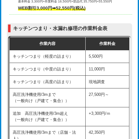
基本料金 3,300円+作業料金 16,500円+部品代 35,750円=55,550円
給水管工事※（ライニング鋼管・銅
44,000円
WEB割引3,000円➡52,550円(税込)
その他部品の脱着
8,800円～
管・ポリ管・HT管使用/3ｍまで)
交換・取付（タンク）
22,000円+材料費
給水管工事※（ライニング鋼管・銅
+8,800円
管・ポリ管・HT管使用/3ｍ超え)
キッチンつまり・水漏れ修理の作業料金表
交換・取付(単水栓（壁付・デッキ
13,200円+材料費
式）)
排水管工事（土の掘削・埋め戻し作
11,000円~
作業内容
作業料金
業）
交換・取付(混合水栓（壁付・デッキ
16,500円+材料費
キッチンつまり（軽度の詰まり）
5,500円
式・ワンホール）)
排水管工事（排水管工事/3ｍまで）
55,000円
キッチンつまり（中度の詰まり）
11,000円
交換・取付(排水栓・排水トラップ
22,000円+材料費
排水管工事（追加 排水管工事/3ｍ超
+11,000円
（P/S/ポップアップ））
え）
キッチンつまり（高度の詰まり）
現地調査
交換・取付（その他部品）
11,000円+材料費
マス交換（土の掘削・埋め戻し作業）
11,000円~
高圧洗浄機使用/3mまで
27,500円～
（一般向け（戸建て・集合））
持込商品取付（単水栓）
13,200円
マス交換（深さ50㎝未満）
55,000円
追加 高圧洗浄機使用/3m超え
+3,300円/ｍ
持込商品取付（混合水栓）
16,500円
マス交換（深さ50㎝以上）
66,000円
（一般向け（戸建て・集合））
持込商品取付（浄水器・分岐水栓）
16,500円
コンクリート斫り（厚さ10㎝まで）
27,500円
高圧洗浄機使用/3mまで（店舗・法
42,350円
人）