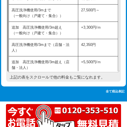
追加人工
16,500円
持込商品取付（単水栓）
13,200円
高圧洗浄機使用/3mまで
27,500円～
廃棄・処分
現場見積
（一般向け（戸建て・集合））
持込商品取付（混合水栓）
16,500円
※給水管工事は20mmまでの価格です。
追加 高圧洗浄機使用/3m超え
+3,300円/ｍ
持込商品取付（浄水器・分岐水栓）
16,500円
（一般向け（戸建て・集合））
排水管工事（土の掘削・埋め戻し作
11,000円~
高圧洗浄機使用/3mまで（店舗・法
42,350円
業）
人）
排水管工事（排水管工事/3ｍまで）
55,000円
追加 高圧洗浄機使用/3m超え（店
+5,500円/ｍ
舗・法人）
排水管工事（追加 排水管工事/3ｍ超
+11,000円
え）
上記の表をスクロールで他の料金もご覧になれます。
高度高圧洗浄換
現地調査
マス交換（土の掘削・埋め戻し作業）
11,000円~
トーラー作業
16,500円
全て税込表記
マス交換（深さ50㎝未満）
55,000円
トーラー機使用/3mまで
33,000円
マス交換（深さ50㎝以上）
66,000円
追加トーラー機使用/3m超え
+3,300円
コンクリート斫り（厚さ10㎝まで）
27,500円
カメラ調査
33,000円