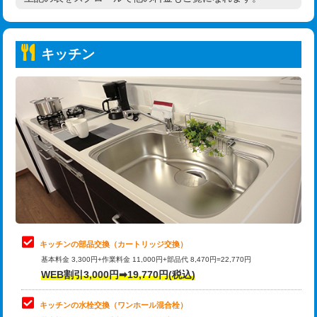
高度高圧洗浄換
現地調査
持込商品取付（普通便座⇔温水洗浄便
22,000円
トーラー作業
16,500円
座）
キッチン
トーラー機使用/3mまで
33,000円
給水管工事※（ホール加工)
16,500円
追加トーラー機使用/3m超え
+3,300円
給水管工事※（バンド止め)
3,300円
カメラ調査
33,000円
給水管工事※（支持金具設置)
5,500円
桝清掃
8,800円
給水管工事※（保温材使用（バンド止
5,500円
め込み）)
止水・漏水調査・防水処理・清掃・修
11,000円
理・調整・分解・加工など（軽作業）
給水管工事※（土の掘削・埋め戻し作
11,000円
業)
止水・漏水調査・防水処理・清掃・修
22,000円
理・調整・分解・加工など（中作業）
給水管工事※（塩ビ管（VP・HI）使
33,000円
キッチンの部品交換（カートリッジ交換）
用/3ｍまで)
基本料金 3,300円+作業料金 11,000円+部品代 8,470円=22,770円
止水・漏水調査・防水処理・清掃・修
33,000円
WEB割引3,000円➡19,770円(税込)
理・調整・分解・加工など（重作業）
給水管工事※（塩ビ管（VP・HI）使
+8,800円
用（追加）/3ｍ超え)
キッチンの水栓交換（ワンホール混合栓）
お風呂タンク脱着
16,500円