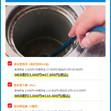
給水管工事※（ライニング鋼管・銅
44,000円
追加トーラー機使用/3m超え
+3,300円
管・ポリ管・HT管使用/3ｍまで)
カメラ調査
33,000円
給水管工事※（ライニング鋼管・銅
+8,800円
管・ポリ管・HT管使用/3ｍ超え)
桝清掃
8,800円
排水管工事（土の掘削・埋め戻し作
11,000円~
止水・漏水調査・防水処理・清掃・修
11,000円
業）
理・調整・分解・加工など（軽作業）
排水管工事（排水管工事/3ｍまで）
55,000円
止水・漏水調査・防水処理・清掃・修
22,000円
理・調整・分解・加工など（中作業）
排水管工事（追加 排水管工事/3ｍ超
+11,000円
排水管洗浄（高圧洗浄3ｍ迄）
え）
基本料金 3,300円+作業料金 27,500円+部品代 0円=30,800円
止水・漏水調査・防水処理・清掃・修
33,000円
WEB割引3,000円➡27,800円(税込)
理・調整・分解・加工など（重作業）
マス交換（土の掘削・埋め戻し作業）
11,000円~
排水管工事（8ｍ）
その他部品の脱着
8,800円～
マス交換（深さ50㎝未満）
55,000円
基本料金 3,300円+作業料金 110,000円+部品代 0円=113,300円
WEB割引3,000円➡110,300円(税込)
交換・取付（タンク）
22,000円+材料費
マス交換（深さ50㎝以上）
66,000円
交換・取付(単水栓（壁付・デッキ
13,200円+材料費
コンクリート斫り（厚さ10㎝まで）
27,500円
排水桝交換（1箇所）