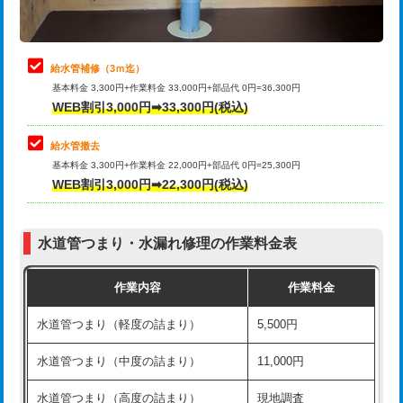
理・調整・分解・加工など（軽作業）
排水管工事（追加 排水管工事/3ｍ超
+11,000円
止水・漏水調査・防水処理・清掃・修
22,000円
え）
理・調整・分解・加工など（中作業）
給水管補修（3ｍ迄）
マス交換（土の掘削・埋め戻し作業）
11,000円~
基本料金 3,300円+作業料金 33,000円+部品代 0円=36,300円
止水・漏水調査・防水処理・清掃・修
33,000円
WEB割引3,000円➡33,300円(税込)
理・調整・分解・加工など（重作業）
マス交換（深さ50㎝未満）
55,000円
給水管撤去
その他部品の脱着
8,800円～
マス交換（深さ50㎝以上）
66,000円
基本料金 3,300円+作業料金 22,000円+部品代 0円=25,300円
WEB割引3,000円➡22,300円(税込)
交換・取付（タンク）
22,000円+材料費
コンクリート斫り（厚さ10㎝まで）
27,500円
交換・取付(単水栓（壁付・デッキ
13,200円+材料費
コンクリート斫り（厚さ10㎝超え）
38,500円
式）)
水道管つまり・水漏れ修理の作業料金表
モルタル補修（厚さ10㎝まで）
27,500円
交換・取付(混合水栓（壁付・デッキ
16,500円+材料費
作業内容
作業料金
式・ワンホール）)
モルタル補修（厚さ10㎝超え）
38,500円
水道管つまり（軽度の詰まり）
5,500円
交換・取付(排水栓・排水トラップ
22,000円+材料費
洗面台設置
38,500円
（P/S/ポップアップ））
水道管つまり（中度の詰まり）
11,000円
化粧台設置
22,000円
交換・取付（その他部品）
11,000円+材料費
水道管つまり（高度の詰まり）
現地調査