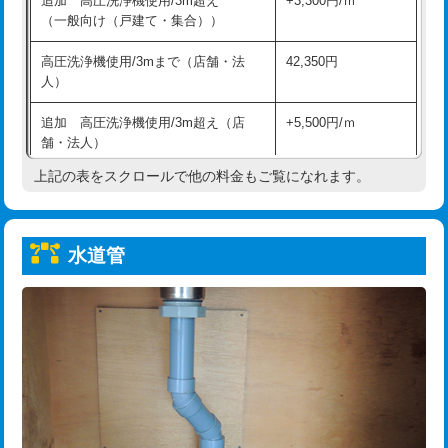
追加 高圧洗浄機使用/3m超え
+3,300円/ｍ
給水管工事※（保温材使用（バンド止
5,500円
（一般向け（戸建て・集合））
め込み）)
高圧洗浄機使用/3mまで（店舗・法
42,350円
給水管工事※（土の掘削・埋め戻し作
11,000円
人）
業)
追加 高圧洗浄機使用/3m超え（店
+5,500円/ｍ
給水管工事※（塩ビ管（VP・HI）使
33,000円
舗・法人）
用/3ｍまで)
上記の表をスクロールで他の料金もご覧になれます。
高度高圧洗浄換
現地調査
給水管工事※（塩ビ管（VP・HI）使
+8,800円
用（追加）/3ｍ超え)
トーラー作業
16,500円
給水管工事※（ライニング鋼管・銅
44,000円
水道管
トーラー機使用/3mまで
33,000円
管・ポリ管・HT管使用/3ｍまで)
追加トーラー機使用/3m超え
+3,300円
給水管工事※（ライニング鋼管・銅
+8,800円
管・ポリ管・HT管使用/3ｍ超え)
カメラ調査
33,000円
排水管工事（土の掘削・埋め戻し作
11,000円~
桝清掃
8,800円
業）
止水・漏水調査・防水処理・清掃・修
11,000円
排水管工事（排水管工事/3ｍまで）
55,000円