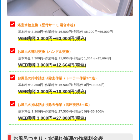
理・調整・分解・加工など（軽作業）
止水・漏水調査・防水処理・清掃・修
22,000円
理・調整・分解・加工など（中作業）
浴室水栓交換（壁付サーモ 混合水栓）
基本料金 3,300円+作業料金 16,500円+部品代 46,200円=66,000円
止水・漏水調査・防水処理・清掃・修
33,000円
WEB割引3,000円➡63,000円(税込)
理・調整・分解・加工など（重作業）
お風呂の部品交換（ハンドル交換）
トイレタンク脱着
16,500円
基本料金 3,300円+作業料金 11,000円+部品代 1,364円=15,664円
WEB割引3,000円➡12,664円(税込)
トイレ便器脱着
16,500円
タンクレストイレ脱着
33,000円
お風呂の排水詰まり除去作業（トーラー作業3ｍ迄）
基本料金 3,300円+作業料金 16,500円+部品代 0円=19,800円
小便器トイレ脱着
現地見積
WEB割引3,000円➡16,800円(税込)
その他部品の脱着
8,800円～
お風呂の排水詰まり除去作業（高圧洗浄3ｍ迄）
基本料金 3,300円+作業料金 27,500円+部品代 0円=30,800円
交換・取付（タンク）
22,000円+材料費
WEB割引3,000円➡27,800円(税込)
交換・取付（便器）
22,000円+材料費
お風呂つまり・水漏れ修理の作業料金表