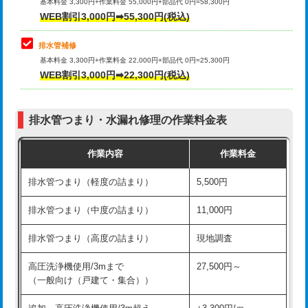
式）)
基本料金 3,300円+作業料金 55,000円+部品代 0円=58,300円
コンクリート斫り（厚さ10㎝超え）
38,500円
WEB割引3,000円➡55,300円(税込)
交換・取付(混合水栓（壁付・デッキ
16,500円+材料費
式・ワンホール）)
モルタル補修（厚さ10㎝まで）
27,500円
排水管補修
基本料金 3,300円+作業料金 22,000円+部品代 0円=25,300円
交換・取付(排水栓・排水トラップ
22,000円+材料費
モルタル補修（厚さ10㎝超え）
38,500円
WEB割引3,000円➡22,300円(税込)
（P/S/ポップアップ））
台所シンク・作業台設置
現場見積
交換・取付（その他部品）
11,000円+材料費
排水管つまり・水漏れ修理の作業料金表
追加人工
16,500円
持込商品取付（単水栓）
13,200円
作業内容
作業料金
廃棄・処分
現場見積
持込商品取付（混合水栓）
16,500円
排水管つまり（軽度の詰まり）
5,500円
※給水管工事は20mmまでの価格です。
持込商品取付（浄水器・分岐水栓）
16,500円
排水管つまり（中度の詰まり）
11,000円
給水管工事※（ホール加工)
16,500円
排水管つまり（高度の詰まり）
現地調査
給水管工事※（バンド止め)
3,300円
高圧洗浄機使用/3mまで
27,500円～
（一般向け（戸建て・集合））
給水管工事※（支持金具設置)
5,500円