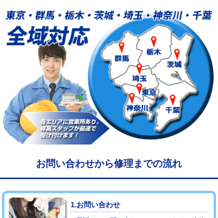
給水管工事※（塩ビ管（VP・HI）使
33,000円
用/3ｍまで)
給水管工事※（塩ビ管（VP・HI）使
+8,800円
用（追加）/3ｍ超え)
給水管工事※（ライニング鋼管・銅
44,000円
管・ポリ管・HT管使用/3ｍまで)
給水管工事※（ライニング鋼管・銅
+8,800円
管・ポリ管・HT管使用/3ｍ超え)
マス交換（土の掘削・埋め戻し作業）
11,000円~
マス交換（深さ50㎝未満）
55,000円
お問い合わせから修理までの流れ
マス交換（深さ50㎝以上）
66,000円
コンクリート斫り（厚さ10㎝まで）
27,500円
1.お問い合わせ
コンクリート斫り（厚さ10㎝超え）
38,500円