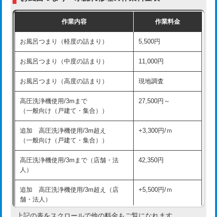
交換・取付（普通便座）
11,000円+材料費
作業内容
作業料金
交換・取付（温水洗浄便座）
16,500円+材料費
お風呂つまり（軽度の詰まり）
5,500円
交換・取付(単水栓（壁付・デッキ
13,200円+材料費
式）)
お風呂つまり（中度の詰まり）
11,000円
交換・取付(混合水栓（壁付・デッキ
16,500円+材料費
お風呂つまり（高度の詰まり）
現地調査
式・ワンホール）)
高圧洗浄機使用/3mまで
27,500円～
交換・取付(排水栓・排水トラップ
22,000円+材料費
（一般向け（戸建て・集合））
（P/S/ポップアップ））
追加 高圧洗浄機使用/3m超え
+3,300円/ｍ
交換・取付（その他部品）
11,000円+材料費
（一般向け（戸建て・集合））
持込商品取付（単水栓）
13,200円
高圧洗浄機使用/3mまで（店舗・法
42,350円
人）
持込商品取付（混合水栓）
16,500円
追加 高圧洗浄機使用/3m超え（店
+5,500円/ｍ
持込商品取付（浄水器・分岐水栓）
16,500円
舗・法人）
持込商品取付（温水洗浄便座）
22,000円
上記の表をスクロールで他の料金もご覧になれます。