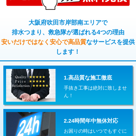
コンクリート斫り（厚さ10㎝超え）
38,500円
桝清掃
8,800円
モルタル補修（厚さ10㎝まで）
27,500円
大阪府吹田市岸部南エリアで
止水・漏水調査・防水処理・清掃・修
11,000円
理・調整・分解・加工など（軽作業）
排水つまり、救急隊が選ばれる4つの理由
モルタル補修（厚さ10㎝超え）
38,500円
安いだけではなく安心で高品質
なサービスを提供
止水・漏水調査・防水処理・清掃・修
22,000円
追加人工
16,500円
理・調整・分解・加工など（中作業）
します！
廃棄・処分
現場見積
止水・漏水調査・防水処理・清掃・修
33,000円
理・調整・分解・加工など（重作業）
1.高品質な施工徹底
その他部品の脱着
8,800円～
手抜き工事は絶対に致しませ
交換・取付（タンク）
22,000円+材料費
ん！
交換・取付(単水栓（壁付・デッキ
13,200円+材料費
式）)
2.24時間年中無休対応
交換・取付(混合水栓（壁付・デッキ
16,500円+材料費
式・ワンホール）)
お困りの時はいつでもすぐに