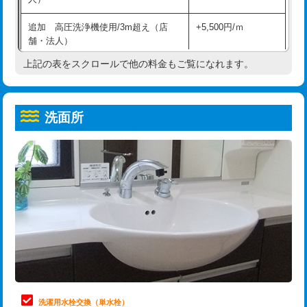
給水管工事※（ホール加工)
16,500円
コンクリート斫り（厚さ10㎝超え）
38,500円
追加 高圧洗浄機使用/3m超え（店
+5,500円/ｍ
給水管工事※（バンド止め)
3,300円
モルタル補修（厚さ10㎝まで）
27,500円
舗・法人）
給水管工事※（支持金具設置)
5,500円
モルタル補修（厚さ10㎝超え）
38,500円
上記の表をスクロールで他の料金もご覧になれます。
高度高圧洗浄換
現地調査
給水管工事※（保温材使用（バンド止
5,500円
洗面台設置
38,500円
トーラー作業
16,500円
め込み）)
洗面所
追加人工
16,500円
トーラー機使用/3mまで
33,000円
給水管工事※（土の掘削・埋め戻し作
11,000円
業)
廃棄・処分
現場見積
追加トーラー機使用/3m超え
+3,300円
給水管工事※（塩ビ管（VP・HI）使
33,000円
※給水管工事は20mmまでの価格です。
カメラ調査
33,000円
用/3ｍまで)
桝清掃
8,800円
給水管工事※（塩ビ管（VP・HI）使
+8,800円
用（追加）/3ｍ超え)
止水・漏水調査・防水処理・清掃・修
11,000円
理・調整・分解・加工など（軽作業）
給水管工事※（ライニング鋼管・銅
44,000円
管・ポリ管・HT管使用/3ｍまで)
止水・漏水調査・防水処理・清掃・修
22,000円
理・調整・分解・加工など（中作業）
給水管工事※（ライニング鋼管・銅
+8,800円
洗濯用水栓交換（単水栓）