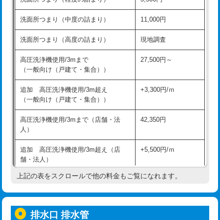
モルタル補修（厚さ10㎝超え）
38,500円
持込商品取付（混合水栓）
16,500円
洗面所つまり（中度の詰まり）
11,000円
洗面台設置
38,500円
持込商品取付（浄水器・分岐水栓）
16,500円
洗面所つまり（高度の詰まり）
現地調査
バスタブ設置
現場見積
給水管工事※（ホール加工)
16,500円
高圧洗浄機使用/3mまで
27,500円～
追加人工
16,500円
（一般向け（戸建て・集合））
給水管工事※（バンド止め)
3,300円
廃棄・処分
現場見積
追加 高圧洗浄機使用/3m超え
+3,300円/ｍ
給水管工事※（支持金具設置)
5,500円
（一般向け（戸建て・集合））
※給水管工事は20mmまでの価格です。
給水管工事※（保温材使用（バンド止
5,500円
高圧洗浄機使用/3mまで（店舗・法
42,350円
め込み）)
人）
給水管工事※（土の掘削・埋め戻し作
11,000円
追加 高圧洗浄機使用/3m超え（店
+5,500円/ｍ
業)
舗・法人）
給水管工事※（塩ビ管（VP・HI）使
33,000円
上記の表をスクロールで他の料金もご覧になれます。
高度高圧洗浄換
現地調査
用/3ｍまで)
トーラー作業
16,500円
給水管工事※（塩ビ管（VP・HI）使
+8,800円
用（追加）/3ｍ超え)
排水口 排水管
トーラー機使用/3mまで
33,000円