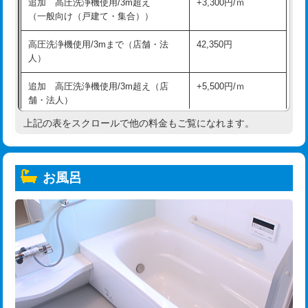
追加 高圧洗浄機使用/3m超え
+3,300円/ｍ
（一般向け（戸建て・集合））
高圧洗浄機使用/3mまで（店舗・法
42,350円
人）
追加 高圧洗浄機使用/3m超え（店
+5,500円/ｍ
舗・法人）
上記の表をスクロールで他の料金もご覧になれます。
高度高圧洗浄換
現地調査
トーラー作業
16,500円
お風呂
トーラー機使用/3mまで
33,000円
追加トーラー機使用/3m超え
+3,300円
カメラ調査
33,000円
桝清掃
8,800円
止水・漏水調査・防水処理・清掃・修
11,000円