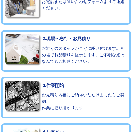
お電話または問い合わせフォームよりご連絡
ください。
モルタル補修（厚さ10㎝まで）
27,500円
モルタル補修（厚さ10㎝超え）
38,500円
追加人工
16,500円
2.現場へ急行・お見積り
廃棄・処分
現場見積
お近くのスタッフが直ぐに駆け付けます。そ
の場でお見積りを提示します。ご不明な点は
なんでもご相談ください。
※給水管工事は20mmまでの価格です。
3.作業開始
お見積り内容にご納得いただけましたらご契
約。
作業に取り掛かります
4.お支払い