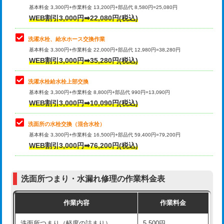
管・ポリ管・HT管使用/3ｍ超え)
基本料金 3,300円+作業料金 13,200円+部品代 8,580円=25,080円
止水・漏水調査・防水処理・清掃・修
33,000円
WEB割引3,000円➡22,080円(税込)
理・調整・分解・加工など（重作業）
排水管工事（土の掘削・埋め戻し作
11,000円~
業）
洗濯水栓、給水ホース交換作業
キッチンタンク脱着
16,500円
基本料金 3,300円+作業料金 22,000円+部品代 12,980円=38,280円
排水管工事（排水管工事/3ｍまで）
55,000円
WEB割引3,000円➡35,280円(税込)
その他部品の脱着
8,800円～
排水管工事（追加 排水管工事/3ｍ超
+11,000円
交換・取付（タンク）
22,000円+材料費
洗濯水栓給水栓上部交換
え）
基本料金 3,300円+作業料金 8,800円+部品代 990円=13,090円
交換・取付(単水栓（壁付・デッキ
13,200円+材料費
WEB割引3,000円➡10,090円(税込)
マス交換（土の掘削・埋め戻し作業）
11,000円~
式）)
洗面所の水栓交換（混合水栓）
マス交換（深さ50㎝未満）
55,000円
交換・取付(混合水栓（壁付・デッキ
16,500円+材料費
基本料金 3,300円+作業料金 16,500円+部品代 59,400円=79,200円
式・ワンホール）)
WEB割引3,000円➡76,200円(税込)
マス交換（深さ50㎝以上）
66,000円
交換・取付(排水栓・排水トラップ
22,000円+材料費
コンクリート斫り（厚さ10㎝まで）
27,500円
（P/S/ポップアップ））
洗面所つまり・水漏れ修理の作業料金表
コンクリート斫り（厚さ10㎝超え）
38,500円
交換・取付（その他部品）
11,000円+材料費
作業内容
作業料金
モルタル補修（厚さ10㎝まで）
27,500円
持込商品取付（単水栓）
13,200円
洗面所つまり（軽度の詰まり）
5,500円