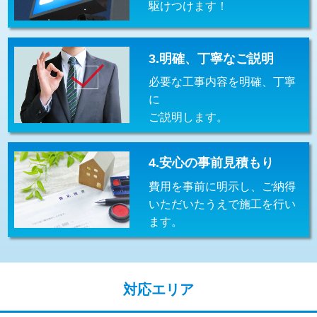
駆けつけます！
交換・取付(排水栓・排水トラップ
22,000円+材料費
（P/S/ポップアップ））
交換・取付（その他部品）
11,000円+材料費
3.明確、丁寧なご説明
必要な工事内容を明確、丁寧
持込商品取付（単水栓）
13,200円
に
持込商品取付（混合水栓）
16,500円
ご説明します。
持込商品取付（浄水器・分岐水栓）
16,500円
4.安心の事前見積もり
給水管工事※（ホール加工)
16,500円
費用を事前に明示し、ご納得
給水管工事※（バンド止め)
3,300円
いただいたうえで施工を行い
ます。
給水管工事※（支持金具設置)
5,500円
給水管工事※（保温材使用（バンド止
5,500円
め込み）)
対応エリア
給水管工事※（土の掘削・埋め戻し作
11,000円
業)