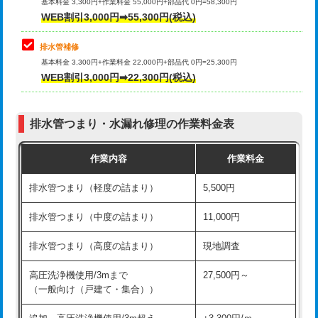
式）)
基本料金 3,300円+作業料金 55,000円+部品代 0円=58,300円
コンクリート斫り（厚さ10㎝超え）
38,500円
WEB割引3,000円➡55,300円(税込)
交換・取付(混合水栓（壁付・デッキ
16,500円+材料費
式・ワンホール）)
モルタル補修（厚さ10㎝まで）
27,500円
排水管補修
基本料金 3,300円+作業料金 22,000円+部品代 0円=25,300円
交換・取付(排水栓・排水トラップ
22,000円+材料費
モルタル補修（厚さ10㎝超え）
38,500円
WEB割引3,000円➡22,300円(税込)
（P/S/ポップアップ））
台所シンク・作業台設置
現場見積
交換・取付（その他部品）
11,000円+材料費
排水管つまり・水漏れ修理の作業料金表
追加人工
16,500円
持込商品取付（単水栓）
13,200円
作業内容
作業料金
廃棄・処分
現場見積
持込商品取付（混合水栓）
16,500円
排水管つまり（軽度の詰まり）
5,500円
※給水管工事は20mmまでの価格です。
持込商品取付（浄水器・分岐水栓）
16,500円
排水管つまり（中度の詰まり）
11,000円
給水管工事※（ホール加工)
16,500円
排水管つまり（高度の詰まり）
現地調査
給水管工事※（バンド止め)
3,300円
高圧洗浄機使用/3mまで
27,500円～
（一般向け（戸建て・集合））
給水管工事※（支持金具設置)
5,500円