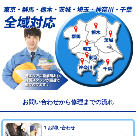
給水管工事※（塩ビ管（VP・HI）使
33,000円
用/3ｍまで)
給水管工事※（塩ビ管（VP・HI）使
+8,800円
用（追加）/3ｍ超え)
給水管工事※（ライニング鋼管・銅
44,000円
管・ポリ管・HT管使用/3ｍまで)
給水管工事※（ライニング鋼管・銅
+8,800円
管・ポリ管・HT管使用/3ｍ超え)
マス交換（土の掘削・埋め戻し作業）
11,000円~
マス交換（深さ50㎝未満）
55,000円
お問い合わせから修理までの流れ
マス交換（深さ50㎝以上）
66,000円
コンクリート斫り（厚さ10㎝まで）
27,500円
1.お問い合わせ
コンクリート斫り（厚さ10㎝超え）
38,500円