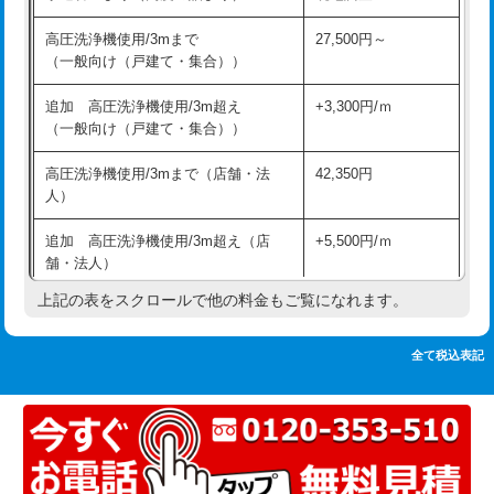
追加人工
16,500円
持込商品取付（単水栓）
13,200円
高圧洗浄機使用/3mまで
27,500円～
廃棄・処分
現場見積
（一般向け（戸建て・集合））
持込商品取付（混合水栓）
16,500円
※給水管工事は20mmまでの価格です。
追加 高圧洗浄機使用/3m超え
+3,300円/ｍ
持込商品取付（浄水器・分岐水栓）
16,500円
（一般向け（戸建て・集合））
排水管工事（土の掘削・埋め戻し作
11,000円~
高圧洗浄機使用/3mまで（店舗・法
42,350円
業）
人）
排水管工事（排水管工事/3ｍまで）
55,000円
追加 高圧洗浄機使用/3m超え（店
+5,500円/ｍ
舗・法人）
排水管工事（追加 排水管工事/3ｍ超
+11,000円
え）
上記の表をスクロールで他の料金もご覧になれます。
高度高圧洗浄換
現地調査
マス交換（土の掘削・埋め戻し作業）
11,000円~
トーラー作業
16,500円
全て税込表記
マス交換（深さ50㎝未満）
55,000円
トーラー機使用/3mまで
33,000円
マス交換（深さ50㎝以上）
66,000円
追加トーラー機使用/3m超え
+3,300円
コンクリート斫り（厚さ10㎝まで）
27,500円
カメラ調査
33,000円