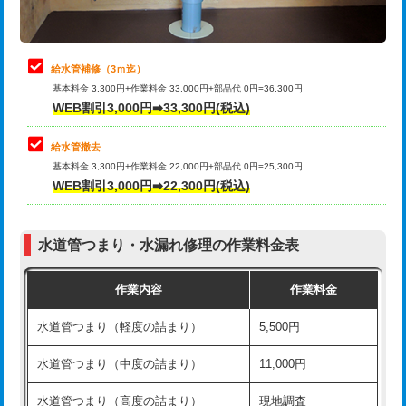
理・調整・分解・加工など（軽作業）
排水管工事（追加 排水管工事/3ｍ超
+11,000円
止水・漏水調査・防水処理・清掃・修
22,000円
え）
理・調整・分解・加工など（中作業）
給水管補修（3ｍ迄）
マス交換（土の掘削・埋め戻し作業）
11,000円~
基本料金 3,300円+作業料金 33,000円+部品代 0円=36,300円
止水・漏水調査・防水処理・清掃・修
33,000円
WEB割引3,000円➡33,300円(税込)
理・調整・分解・加工など（重作業）
マス交換（深さ50㎝未満）
55,000円
給水管撤去
その他部品の脱着
8,800円～
マス交換（深さ50㎝以上）
66,000円
基本料金 3,300円+作業料金 22,000円+部品代 0円=25,300円
WEB割引3,000円➡22,300円(税込)
交換・取付（タンク）
22,000円+材料費
コンクリート斫り（厚さ10㎝まで）
27,500円
交換・取付(単水栓（壁付・デッキ
13,200円+材料費
コンクリート斫り（厚さ10㎝超え）
38,500円
式）)
水道管つまり・水漏れ修理の作業料金表
モルタル補修（厚さ10㎝まで）
27,500円
交換・取付(混合水栓（壁付・デッキ
16,500円+材料費
作業内容
作業料金
式・ワンホール）)
モルタル補修（厚さ10㎝超え）
38,500円
水道管つまり（軽度の詰まり）
5,500円
交換・取付(排水栓・排水トラップ
22,000円+材料費
洗面台設置
38,500円
（P/S/ポップアップ））
水道管つまり（中度の詰まり）
11,000円
化粧台設置
22,000円
交換・取付（その他部品）
11,000円+材料費
水道管つまり（高度の詰まり）
現地調査