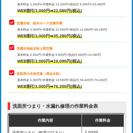
管・ポリ管・HT管使用/3ｍ超え)
基本料金 3,300円+作業料金 13,200円+部品代 8,580円=25,080円
止水・漏水調査・防水処理・清掃・修
33,000円
WEB割引3,000円➡22,080円(税込)
理・調整・分解・加工など（重作業）
排水管工事（土の掘削・埋め戻し作
11,000円~
業）
洗濯水栓、給水ホース交換作業
キッチンタンク脱着
16,500円
基本料金 3,300円+作業料金 22,000円+部品代 12,980円=38,280円
排水管工事（排水管工事/3ｍまで）
55,000円
WEB割引3,000円➡35,280円(税込)
その他部品の脱着
8,800円～
排水管工事（追加 排水管工事/3ｍ超
+11,000円
交換・取付（タンク）
22,000円+材料費
洗濯水栓給水栓上部交換
え）
基本料金 3,300円+作業料金 8,800円+部品代 990円=13,090円
交換・取付(単水栓（壁付・デッキ
13,200円+材料費
WEB割引3,000円➡10,090円(税込)
マス交換（土の掘削・埋め戻し作業）
11,000円~
式）)
洗面所の水栓交換（混合水栓）
マス交換（深さ50㎝未満）
55,000円
交換・取付(混合水栓（壁付・デッキ
16,500円+材料費
基本料金 3,300円+作業料金 16,500円+部品代 59,400円=79,200円
式・ワンホール）)
WEB割引3,000円➡76,200円(税込)
マス交換（深さ50㎝以上）
66,000円
交換・取付(排水栓・排水トラップ
22,000円+材料費
コンクリート斫り（厚さ10㎝まで）
27,500円
（P/S/ポップアップ））
洗面所つまり・水漏れ修理の作業料金表
コンクリート斫り（厚さ10㎝超え）
38,500円
交換・取付（その他部品）
11,000円+材料費
作業内容
作業料金
モルタル補修（厚さ10㎝まで）
27,500円
持込商品取付（単水栓）
13,200円
洗面所つまり（軽度の詰まり）
5,500円