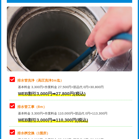
給水管工事※（ライニング鋼管・銅
44,000円
追加トーラー機使用/3m超え
+3,300円
管・ポリ管・HT管使用/3ｍまで)
カメラ調査
33,000円
給水管工事※（ライニング鋼管・銅
+8,800円
管・ポリ管・HT管使用/3ｍ超え)
桝清掃
8,800円
排水管工事（土の掘削・埋め戻し作
11,000円~
止水・漏水調査・防水処理・清掃・修
11,000円
業）
理・調整・分解・加工など（軽作業）
排水管工事（排水管工事/3ｍまで）
55,000円
止水・漏水調査・防水処理・清掃・修
22,000円
理・調整・分解・加工など（中作業）
排水管工事（追加 排水管工事/3ｍ超
+11,000円
排水管洗浄（高圧洗浄3ｍ迄）
え）
基本料金 3,300円+作業料金 27,500円+部品代 0円=30,800円
止水・漏水調査・防水処理・清掃・修
33,000円
WEB割引3,000円➡27,800円(税込)
理・調整・分解・加工など（重作業）
マス交換（土の掘削・埋め戻し作業）
11,000円~
排水管工事（8ｍ）
その他部品の脱着
8,800円～
マス交換（深さ50㎝未満）
55,000円
基本料金 3,300円+作業料金 110,000円+部品代 0円=113,300円
WEB割引3,000円➡110,300円(税込)
交換・取付（タンク）
22,000円+材料費
マス交換（深さ50㎝以上）
66,000円
交換・取付(単水栓（壁付・デッキ
13,200円+材料費
コンクリート斫り（厚さ10㎝まで）
27,500円
排水桝交換（1箇所）