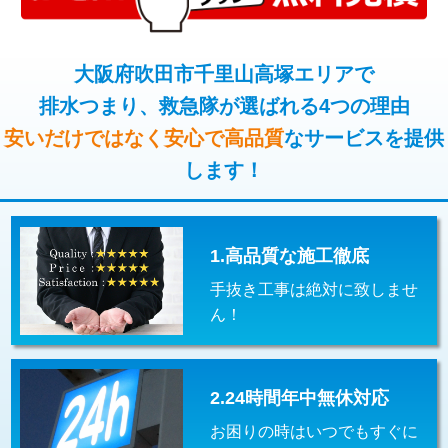
コンクリート斫り（厚さ10㎝超え）
38,500円
桝清掃
8,800円
モルタル補修（厚さ10㎝まで）
27,500円
大阪府吹田市千里山高塚エリアで
止水・漏水調査・防水処理・清掃・修
11,000円
理・調整・分解・加工など（軽作業）
排水つまり、救急隊が選ばれる4つの理由
モルタル補修（厚さ10㎝超え）
38,500円
安いだけではなく安心で高品質
なサービスを提供
止水・漏水調査・防水処理・清掃・修
22,000円
追加人工
16,500円
理・調整・分解・加工など（中作業）
します！
廃棄・処分
現場見積
止水・漏水調査・防水処理・清掃・修
33,000円
理・調整・分解・加工など（重作業）
1.高品質な施工徹底
その他部品の脱着
8,800円～
手抜き工事は絶対に致しませ
交換・取付（タンク）
22,000円+材料費
ん！
交換・取付(単水栓（壁付・デッキ
13,200円+材料費
式）)
2.24時間年中無休対応
交換・取付(混合水栓（壁付・デッキ
16,500円+材料費
式・ワンホール）)
お困りの時はいつでもすぐに