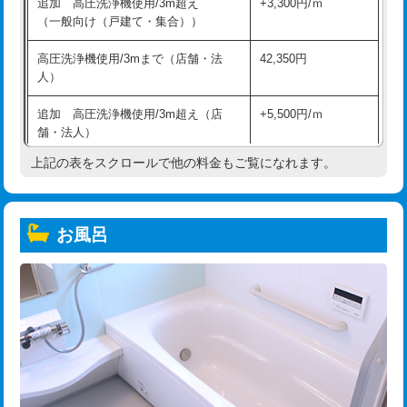
追加 高圧洗浄機使用/3m超え
+3,300円/ｍ
（一般向け（戸建て・集合））
高圧洗浄機使用/3mまで（店舗・法
42,350円
人）
追加 高圧洗浄機使用/3m超え（店
+5,500円/ｍ
舗・法人）
上記の表をスクロールで他の料金もご覧になれます。
高度高圧洗浄換
現地調査
トーラー作業
16,500円
お風呂
トーラー機使用/3mまで
33,000円
追加トーラー機使用/3m超え
+3,300円
カメラ調査
33,000円
桝清掃
8,800円
止水・漏水調査・防水処理・清掃・修
11,000円