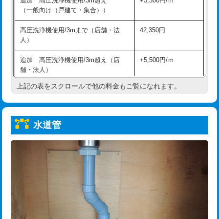
追加 高圧洗浄機使用/3m超え
+3,300円/ｍ
給水管工事※（保温材使用（バンド止
5,500円
（一般向け（戸建て・集合））
め込み）)
高圧洗浄機使用/3mまで（店舗・法
42,350円
給水管工事※（土の掘削・埋め戻し作
11,000円
人）
業)
追加 高圧洗浄機使用/3m超え（店
+5,500円/ｍ
給水管工事※（塩ビ管（VP・HI）使
33,000円
舗・法人）
用/3ｍまで)
上記の表をスクロールで他の料金もご覧になれます。
高度高圧洗浄換
現地調査
給水管工事※（塩ビ管（VP・HI）使
+8,800円
用（追加）/3ｍ超え)
トーラー作業
16,500円
給水管工事※（ライニング鋼管・銅
44,000円
水道管
トーラー機使用/3mまで
33,000円
管・ポリ管・HT管使用/3ｍまで)
追加トーラー機使用/3m超え
+3,300円
給水管工事※（ライニング鋼管・銅
+8,800円
管・ポリ管・HT管使用/3ｍ超え)
カメラ調査
33,000円
排水管工事（土の掘削・埋め戻し作
11,000円~
桝清掃
8,800円
業）
止水・漏水調査・防水処理・清掃・修
11,000円
排水管工事（排水管工事/3ｍまで）
55,000円