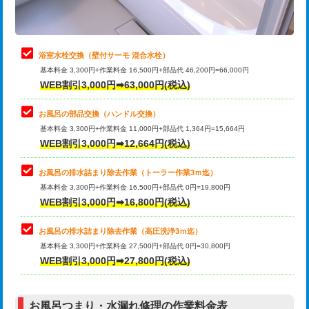
理・調整・分解・加工など（軽作業）
止水・漏水調査・防水処理・清掃・修
22,000円
理・調整・分解・加工など（中作業）
浴室水栓交換（壁付サーモ 混合水栓）
基本料金 3,300円+作業料金 16,500円+部品代 46,200円=66,000円
止水・漏水調査・防水処理・清掃・修
33,000円
WEB割引3,000円➡63,000円(税込)
理・調整・分解・加工など（重作業）
お風呂の部品交換（ハンドル交換）
トイレタンク脱着
16,500円
基本料金 3,300円+作業料金 11,000円+部品代 1,364円=15,664円
WEB割引3,000円➡12,664円(税込)
トイレ便器脱着
16,500円
タンクレストイレ脱着
33,000円
お風呂の排水詰まり除去作業（トーラー作業3ｍ迄）
基本料金 3,300円+作業料金 16,500円+部品代 0円=19,800円
小便器トイレ脱着
現地見積
WEB割引3,000円➡16,800円(税込)
その他部品の脱着
8,800円～
お風呂の排水詰まり除去作業（高圧洗浄3ｍ迄）
基本料金 3,300円+作業料金 27,500円+部品代 0円=30,800円
交換・取付（タンク）
22,000円+材料費
WEB割引3,000円➡27,800円(税込)
交換・取付（便器）
22,000円+材料費
お風呂つまり・水漏れ修理の作業料金表