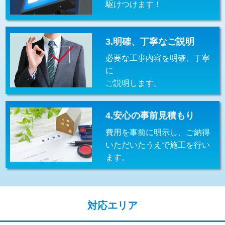
駆けつけます！
交換・取付(排水栓・排水トラップ
22,000円+材料費
（P/S/ポップアップ））
交換・取付（その他部品）
11,000円+材料費
3.明確、丁寧なご説明
必要な工事内容を明確、丁寧
持込商品取付（単水栓）
13,200円
に
持込商品取付（混合水栓）
16,500円
ご説明します。
持込商品取付（浄水器・分岐水栓）
16,500円
4.安心の事前見積もり
給水管工事※（ホール加工)
16,500円
費用を事前に明示し、ご納得
給水管工事※（バンド止め)
3,300円
いただいたうえで施工を行い
ます。
給水管工事※（支持金具設置)
5,500円
給水管工事※（保温材使用（バンド止
5,500円
め込み）)
対応エリア
給水管工事※（土の掘削・埋め戻し作
11,000円
業)