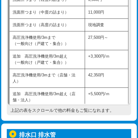
モルタル補修（厚さ10㎝超え）
38,500円
持込商品取付（混合水栓）
16,500円
洗面所つまり（中度の詰まり）
11,000円
洗面台設置
38,500円
持込商品取付（浄水器・分岐水栓）
16,500円
洗面所つまり（高度の詰まり）
現地調査
バスタブ設置
現場見積
給水管工事※（ホール加工)
16,500円
高圧洗浄機使用/3mまで
27,500円～
追加人工
16,500円
（一般向け（戸建て・集合））
給水管工事※（バンド止め)
3,300円
廃棄・処分
現場見積
追加 高圧洗浄機使用/3m超え
+3,300円/ｍ
給水管工事※（支持金具設置)
5,500円
（一般向け（戸建て・集合））
※給水管工事は20mmまでの価格です。
給水管工事※（保温材使用（バンド止
5,500円
高圧洗浄機使用/3mまで（店舗・法
42,350円
め込み）)
人）
給水管工事※（土の掘削・埋め戻し作
11,000円
追加 高圧洗浄機使用/3m超え（店
+5,500円/ｍ
業)
舗・法人）
給水管工事※（塩ビ管（VP・HI）使
33,000円
上記の表をスクロールで他の料金もご覧になれます。
高度高圧洗浄換
現地調査
用/3ｍまで)
トーラー作業
16,500円
給水管工事※（塩ビ管（VP・HI）使
+8,800円
用（追加）/3ｍ超え)
排水口 排水管
トーラー機使用/3mまで
33,000円