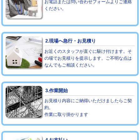
お電話または問い合わせフォームよりご連絡
ください。
モルタル補修（厚さ10㎝まで）
27,500円
モルタル補修（厚さ10㎝超え）
38,500円
追加人工
16,500円
2.現場へ急行・お見積り
廃棄・処分
現場見積
お近くのスタッフが直ぐに駆け付けます。そ
の場でお見積りを提示します。ご不明な点は
なんでもご相談ください。
※給水管工事は20mmまでの価格です。
3.作業開始
お見積り内容にご納得いただけましたらご契
約。
作業に取り掛かります
4.お支払い