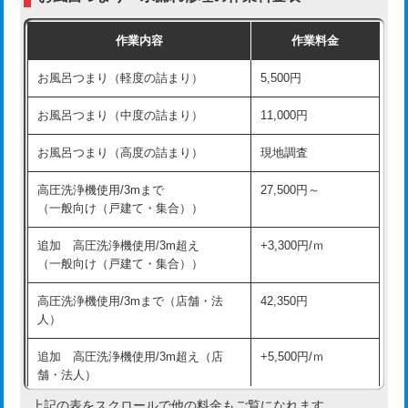
交換・取付（普通便座）
11,000円+材料費
作業内容
作業料金
交換・取付（温水洗浄便座）
16,500円+材料費
お風呂つまり（軽度の詰まり）
5,500円
交換・取付(単水栓（壁付・デッキ
13,200円+材料費
式）)
お風呂つまり（中度の詰まり）
11,000円
交換・取付(混合水栓（壁付・デッキ
16,500円+材料費
お風呂つまり（高度の詰まり）
現地調査
式・ワンホール）)
高圧洗浄機使用/3mまで
27,500円～
交換・取付(排水栓・排水トラップ
22,000円+材料費
（一般向け（戸建て・集合））
（P/S/ポップアップ））
追加 高圧洗浄機使用/3m超え
+3,300円/ｍ
交換・取付（その他部品）
11,000円+材料費
（一般向け（戸建て・集合））
持込商品取付（単水栓）
13,200円
高圧洗浄機使用/3mまで（店舗・法
42,350円
人）
持込商品取付（混合水栓）
16,500円
追加 高圧洗浄機使用/3m超え（店
+5,500円/ｍ
持込商品取付（浄水器・分岐水栓）
16,500円
舗・法人）
持込商品取付（温水洗浄便座）
22,000円
上記の表をスクロールで他の料金もご覧になれます。