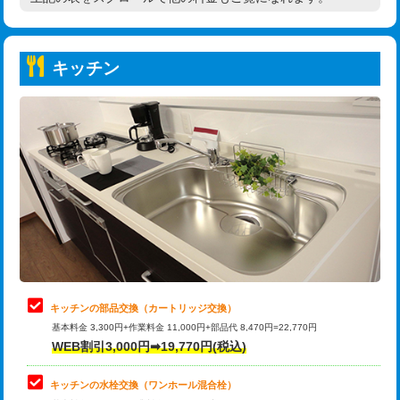
高度高圧洗浄換
現地調査
持込商品取付（普通便座⇔温水洗浄便
22,000円
トーラー作業
16,500円
座）
キッチン
トーラー機使用/3mまで
33,000円
給水管工事※（ホール加工)
16,500円
追加トーラー機使用/3m超え
+3,300円
給水管工事※（バンド止め)
3,300円
カメラ調査
33,000円
給水管工事※（支持金具設置)
5,500円
桝清掃
8,800円
給水管工事※（保温材使用（バンド止
5,500円
め込み）)
止水・漏水調査・防水処理・清掃・修
11,000円
理・調整・分解・加工など（軽作業）
給水管工事※（土の掘削・埋め戻し作
11,000円
業)
止水・漏水調査・防水処理・清掃・修
22,000円
理・調整・分解・加工など（中作業）
給水管工事※（塩ビ管（VP・HI）使
33,000円
キッチンの部品交換（カートリッジ交換）
用/3ｍまで)
基本料金 3,300円+作業料金 11,000円+部品代 8,470円=22,770円
止水・漏水調査・防水処理・清掃・修
33,000円
WEB割引3,000円➡19,770円(税込)
理・調整・分解・加工など（重作業）
給水管工事※（塩ビ管（VP・HI）使
+8,800円
用（追加）/3ｍ超え)
キッチンの水栓交換（ワンホール混合栓）
お風呂タンク脱着
16,500円