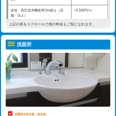
給水管工事※（ホール加工)
16,500円
コンクリート斫り（厚さ10㎝超え）
38,500円
追加 高圧洗浄機使用/3m超え（店
+5,500円/ｍ
給水管工事※（バンド止め)
3,300円
モルタル補修（厚さ10㎝まで）
27,500円
舗・法人）
給水管工事※（支持金具設置)
5,500円
モルタル補修（厚さ10㎝超え）
38,500円
上記の表をスクロールで他の料金もご覧になれます。
高度高圧洗浄換
現地調査
給水管工事※（保温材使用（バンド止
5,500円
洗面台設置
38,500円
トーラー作業
16,500円
め込み）)
洗面所
追加人工
16,500円
トーラー機使用/3mまで
33,000円
給水管工事※（土の掘削・埋め戻し作
11,000円
業)
廃棄・処分
現場見積
追加トーラー機使用/3m超え
+3,300円
給水管工事※（塩ビ管（VP・HI）使
33,000円
※給水管工事は20mmまでの価格です。
カメラ調査
33,000円
用/3ｍまで)
桝清掃
8,800円
給水管工事※（塩ビ管（VP・HI）使
+8,800円
用（追加）/3ｍ超え)
止水・漏水調査・防水処理・清掃・修
11,000円
理・調整・分解・加工など（軽作業）
給水管工事※（ライニング鋼管・銅
44,000円
管・ポリ管・HT管使用/3ｍまで)
止水・漏水調査・防水処理・清掃・修
22,000円
理・調整・分解・加工など（中作業）
給水管工事※（ライニング鋼管・銅
+8,800円
洗濯用水栓交換（単水栓）