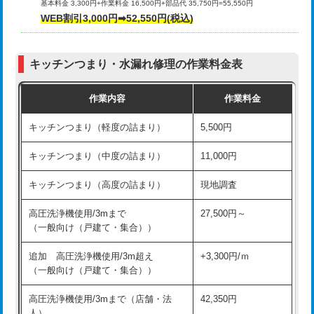
基本料金 3,300円+作業料金 16,500円+部品代 35,750円=55,550円
給水管工事※（ライニング鋼管・銅
44,000円
WEB割引3,000円➡52,550円(税込)
その他部品の脱着
8,800円～
管・ポリ管・HT管使用/3ｍまで)
交換・取付（タンク）
22,000円+材料費
給水管工事※（ライニング鋼管・銅
+8,800円
管・ポリ管・HT管使用/3ｍ超え)
キッチンつまり・水漏れ修理の作業料金表
交換・取付(単水栓（壁付・デッキ
13,200円+材料費
式）)
排水管工事（土の掘削・埋め戻し作
11,000円~
作業内容
作業料金
業）
交換・取付(混合水栓（壁付・デッキ
16,500円+材料費
キッチンつまり（軽度の詰まり）
5,500円
式・ワンホール）)
排水管工事（排水管工事/3ｍまで）
55,000円
キッチンつまり（中度の詰まり）
11,000円
交換・取付(排水栓・排水トラップ
22,000円+材料費
排水管工事（追加 排水管工事/3ｍ超
+11,000円
（P/S/ポップアップ））
え）
キッチンつまり（高度の詰まり）
現地調査
交換・取付（その他部品）
11,000円+材料費
マス交換（土の掘削・埋め戻し作業）
11,000円~
高圧洗浄機使用/3mまで
27,500円～
（一般向け（戸建て・集合））
持込商品取付（単水栓）
13,200円
マス交換（深さ50㎝未満）
55,000円
追加 高圧洗浄機使用/3m超え
+3,300円/ｍ
持込商品取付（混合水栓）
16,500円
マス交換（深さ50㎝以上）
66,000円
（一般向け（戸建て・集合））
持込商品取付（浄水器・分岐水栓）
16,500円
コンクリート斫り（厚さ10㎝まで）
27,500円
高圧洗浄機使用/3mまで（店舗・法
42,350円
人）