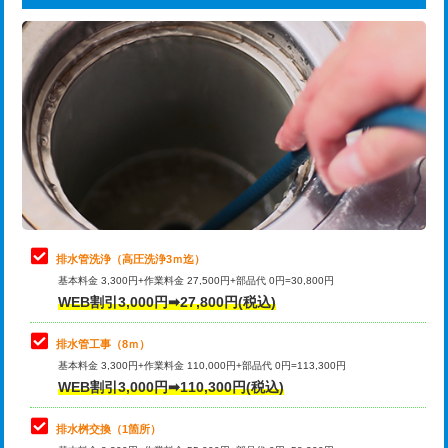
給水管工事※（ライニング鋼管・銅
44,000円
追加トーラー機使用/3m超え
+3,300円
管・ポリ管・HT管使用/3ｍまで)
カメラ調査
33,000円
給水管工事※（ライニング鋼管・銅
+8,800円
管・ポリ管・HT管使用/3ｍ超え)
桝清掃
8,800円
排水管工事（土の掘削・埋め戻し作
11,000円~
止水・漏水調査・防水処理・清掃・修
11,000円
業）
理・調整・分解・加工など（軽作業）
排水管工事（排水管工事/3ｍまで）
55,000円
止水・漏水調査・防水処理・清掃・修
22,000円
理・調整・分解・加工など（中作業）
排水管工事（追加 排水管工事/3ｍ超
+11,000円
排水管洗浄（高圧洗浄3ｍ迄）
え）
基本料金 3,300円+作業料金 27,500円+部品代 0円=30,800円
止水・漏水調査・防水処理・清掃・修
33,000円
WEB割引3,000円➡27,800円(税込)
理・調整・分解・加工など（重作業）
マス交換（土の掘削・埋め戻し作業）
11,000円~
排水管工事（8ｍ）
その他部品の脱着
8,800円～
マス交換（深さ50㎝未満）
55,000円
基本料金 3,300円+作業料金 110,000円+部品代 0円=113,300円
WEB割引3,000円➡110,300円(税込)
交換・取付（タンク）
22,000円+材料費
マス交換（深さ50㎝以上）
66,000円
交換・取付(単水栓（壁付・デッキ
13,200円+材料費
コンクリート斫り（厚さ10㎝まで）
27,500円
排水桝交換（1箇所）