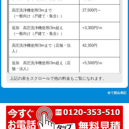
追加人工
16,500円
持込商品取付（単水栓）
13,200円
高圧洗浄機使用/3mまで
27,500円～
廃棄・処分
現場見積
（一般向け（戸建て・集合））
持込商品取付（混合水栓）
16,500円
※給水管工事は20mmまでの価格です。
追加 高圧洗浄機使用/3m超え
+3,300円/ｍ
持込商品取付（浄水器・分岐水栓）
16,500円
（一般向け（戸建て・集合））
排水管工事（土の掘削・埋め戻し作
11,000円~
高圧洗浄機使用/3mまで（店舗・法
42,350円
業）
人）
排水管工事（排水管工事/3ｍまで）
55,000円
追加 高圧洗浄機使用/3m超え（店
+5,500円/ｍ
舗・法人）
排水管工事（追加 排水管工事/3ｍ超
+11,000円
え）
上記の表をスクロールで他の料金もご覧になれます。
高度高圧洗浄換
現地調査
マス交換（土の掘削・埋め戻し作業）
11,000円~
トーラー作業
16,500円
全て税込表記
マス交換（深さ50㎝未満）
55,000円
トーラー機使用/3mまで
33,000円
マス交換（深さ50㎝以上）
66,000円
追加トーラー機使用/3m超え
+3,300円
コンクリート斫り（厚さ10㎝まで）
27,500円
カメラ調査
33,000円