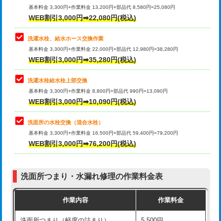
管・ポリ管・HT管使用/3ｍ超え)
基本料金 3,300円+作業料金 13,200円+部品代 8,580円=25,080円
止水・漏水調査・防水処理・清掃・修
33,000円
WEB割引3,000円➡22,080円(税込)
理・調整・分解・加工など（重作業）
排水管工事（土の掘削・埋め戻し作
11,000円~
業）
洗濯水栓、給水ホース交換作業
キッチンタンク脱着
16,500円
基本料金 3,300円+作業料金 22,000円+部品代 12,980円=38,280円
排水管工事（排水管工事/3ｍまで）
55,000円
WEB割引3,000円➡35,280円(税込)
その他部品の脱着
8,800円～
排水管工事（追加 排水管工事/3ｍ超
+11,000円
交換・取付（タンク）
22,000円+材料費
洗濯水栓給水栓上部交換
え）
基本料金 3,300円+作業料金 8,800円+部品代 990円=13,090円
交換・取付(単水栓（壁付・デッキ
13,200円+材料費
WEB割引3,000円➡10,090円(税込)
マス交換（土の掘削・埋め戻し作業）
11,000円~
式）)
洗面所の水栓交換（混合水栓）
マス交換（深さ50㎝未満）
55,000円
交換・取付(混合水栓（壁付・デッキ
16,500円+材料費
基本料金 3,300円+作業料金 16,500円+部品代 59,400円=79,200円
式・ワンホール）)
WEB割引3,000円➡76,200円(税込)
マス交換（深さ50㎝以上）
66,000円
交換・取付(排水栓・排水トラップ
22,000円+材料費
コンクリート斫り（厚さ10㎝まで）
27,500円
（P/S/ポップアップ））
洗面所つまり・水漏れ修理の作業料金表
コンクリート斫り（厚さ10㎝超え）
38,500円
交換・取付（その他部品）
11,000円+材料費
作業内容
作業料金
モルタル補修（厚さ10㎝まで）
27,500円
持込商品取付（単水栓）
13,200円
洗面所つまり（軽度の詰まり）
5,500円