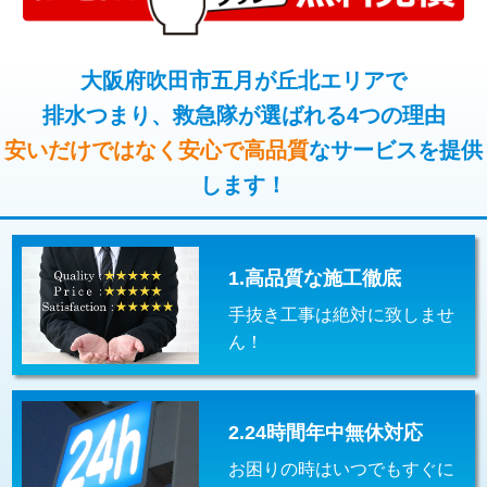
コンクリート斫り（厚さ10㎝超え）
38,500円
桝清掃
8,800円
モルタル補修（厚さ10㎝まで）
27,500円
大阪府吹田市五月が丘北エリアで
止水・漏水調査・防水処理・清掃・修
11,000円
理・調整・分解・加工など（軽作業）
排水つまり、救急隊が選ばれる4つの理由
モルタル補修（厚さ10㎝超え）
38,500円
安いだけではなく安心で高品質
なサービスを提供
止水・漏水調査・防水処理・清掃・修
22,000円
追加人工
16,500円
理・調整・分解・加工など（中作業）
します！
廃棄・処分
現場見積
止水・漏水調査・防水処理・清掃・修
33,000円
理・調整・分解・加工など（重作業）
1.高品質な施工徹底
その他部品の脱着
8,800円～
手抜き工事は絶対に致しませ
交換・取付（タンク）
22,000円+材料費
ん！
交換・取付(単水栓（壁付・デッキ
13,200円+材料費
式）)
2.24時間年中無休対応
交換・取付(混合水栓（壁付・デッキ
16,500円+材料費
式・ワンホール）)
お困りの時はいつでもすぐに