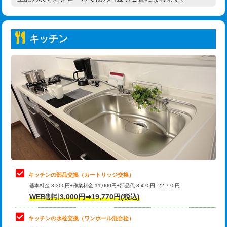
高度高圧洗浄換
現地調査
持込商品取付（普通便座⇔温水洗浄便
22,000円
トーラー作業
16,500円
座）
キッチン
トーラー機使用/3mまで
33,000円
給水管工事※（ホール加工)
16,500円
追加トーラー機使用/3m超え
+3,300円
給水管工事※（バンド止め)
3,300円
カメラ調査
33,000円
給水管工事※（支持金具設置)
5,500円
桝清掃
8,800円
給水管工事※（保温材使用（バンド止
5,500円
め込み）)
止水・漏水調査・防水処理・清掃・修
11,000円
理・調整・分解・加工など（軽作業）
給水管工事※（土の掘削・埋め戻し作
11,000円
業)
止水・漏水調査・防水処理・清掃・修
22,000円
理・調整・分解・加工など（中作業）
給水管工事※（塩ビ管（VP・HI）使
33,000円
キッチンの部品交換（カートリッジ交換）
用/3ｍまで)
基本料金 3,300円+作業料金 11,000円+部品代 8,470円=22,770円
止水・漏水調査・防水処理・清掃・修
33,000円
WEB割引3,000円➡19,770円(税込)
理・調整・分解・加工など（重作業）
給水管工事※（塩ビ管（VP・HI）使
+8,800円
用（追加）/3ｍ超え)
キッチンの水栓交換（ワンホール混合栓）
お風呂タンク脱着
16,500円