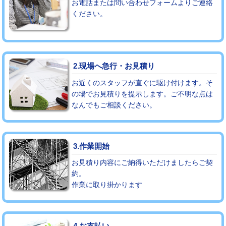
お電話または問い合わせフォームよりご連絡
ください。
モルタル補修（厚さ10㎝まで）
27,500円
モルタル補修（厚さ10㎝超え）
38,500円
追加人工
16,500円
2.現場へ急行・お見積り
廃棄・処分
現場見積
お近くのスタッフが直ぐに駆け付けます。そ
の場でお見積りを提示します。ご不明な点は
なんでもご相談ください。
※給水管工事は20mmまでの価格です。
3.作業開始
お見積り内容にご納得いただけましたらご契
約。
作業に取り掛かります
4.お支払い