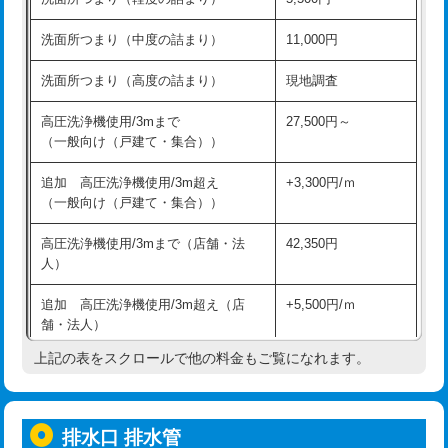
モルタル補修（厚さ10㎝超え）
38,500円
持込商品取付（混合水栓）
16,500円
洗面所つまり（中度の詰まり）
11,000円
洗面台設置
38,500円
持込商品取付（浄水器・分岐水栓）
16,500円
洗面所つまり（高度の詰まり）
現地調査
バスタブ設置
現場見積
給水管工事※（ホール加工)
16,500円
高圧洗浄機使用/3mまで
27,500円～
追加人工
16,500円
（一般向け（戸建て・集合））
給水管工事※（バンド止め)
3,300円
廃棄・処分
現場見積
追加 高圧洗浄機使用/3m超え
+3,300円/ｍ
給水管工事※（支持金具設置)
5,500円
（一般向け（戸建て・集合））
※給水管工事は20mmまでの価格です。
給水管工事※（保温材使用（バンド止
5,500円
高圧洗浄機使用/3mまで（店舗・法
42,350円
め込み）)
人）
給水管工事※（土の掘削・埋め戻し作
11,000円
追加 高圧洗浄機使用/3m超え（店
+5,500円/ｍ
業)
舗・法人）
給水管工事※（塩ビ管（VP・HI）使
33,000円
上記の表をスクロールで他の料金もご覧になれます。
高度高圧洗浄換
現地調査
用/3ｍまで)
トーラー作業
16,500円
給水管工事※（塩ビ管（VP・HI）使
+8,800円
用（追加）/3ｍ超え)
排水口 排水管
トーラー機使用/3mまで
33,000円