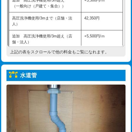
追加 高圧洗浄機使用/3m超え
+3,300円/ｍ
給水管工事※（保温材使用（バンド止
5,500円
（一般向け（戸建て・集合））
め込み）)
高圧洗浄機使用/3mまで（店舗・法
42,350円
給水管工事※（土の掘削・埋め戻し作
11,000円
人）
業)
追加 高圧洗浄機使用/3m超え（店
+5,500円/ｍ
給水管工事※（塩ビ管（VP・HI）使
33,000円
舗・法人）
用/3ｍまで)
上記の表をスクロールで他の料金もご覧になれます。
高度高圧洗浄換
現地調査
給水管工事※（塩ビ管（VP・HI）使
+8,800円
用（追加）/3ｍ超え)
トーラー作業
16,500円
給水管工事※（ライニング鋼管・銅
44,000円
水道管
トーラー機使用/3mまで
33,000円
管・ポリ管・HT管使用/3ｍまで)
追加トーラー機使用/3m超え
+3,300円
給水管工事※（ライニング鋼管・銅
+8,800円
管・ポリ管・HT管使用/3ｍ超え)
カメラ調査
33,000円
排水管工事（土の掘削・埋め戻し作
11,000円~
桝清掃
8,800円
業）
止水・漏水調査・防水処理・清掃・修
11,000円
排水管工事（排水管工事/3ｍまで）
55,000円