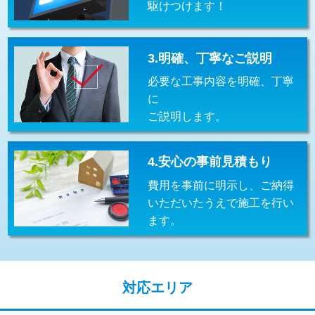
駆けつけます！
交換・取付(排水栓・排水トラップ
22,000円+材料費
（P/S/ポップアップ））
交換・取付（その他部品）
11,000円+材料費
3.明確、丁寧なご説明
必要な工事内容を明確、丁寧
持込商品取付（単水栓）
13,200円
に
持込商品取付（混合水栓）
16,500円
ご説明します。
持込商品取付（浄水器・分岐水栓）
16,500円
4.安心の事前見積もり
給水管工事※（ホール加工)
16,500円
費用を事前に明示し、ご納得
給水管工事※（バンド止め)
3,300円
いただいたうえで施工を行い
ます。
給水管工事※（支持金具設置)
5,500円
給水管工事※（保温材使用（バンド止
5,500円
め込み）)
対応エリア
給水管工事※（土の掘削・埋め戻し作
11,000円
業)