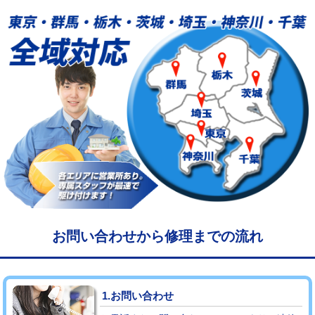
給水管工事※（塩ビ管（VP・HI）使
33,000円
用/3ｍまで)
給水管工事※（塩ビ管（VP・HI）使
+8,800円
用（追加）/3ｍ超え)
給水管工事※（ライニング鋼管・銅
44,000円
管・ポリ管・HT管使用/3ｍまで)
給水管工事※（ライニング鋼管・銅
+8,800円
管・ポリ管・HT管使用/3ｍ超え)
マス交換（土の掘削・埋め戻し作業）
11,000円~
マス交換（深さ50㎝未満）
55,000円
お問い合わせから修理までの流れ
マス交換（深さ50㎝以上）
66,000円
コンクリート斫り（厚さ10㎝まで）
27,500円
1.お問い合わせ
コンクリート斫り（厚さ10㎝超え）
38,500円