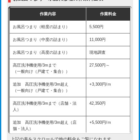
交換・取付（普通便座）
11,000円+材料費
作業内容
作業料金
交換・取付（温水洗浄便座）
16,500円+材料費
お風呂つまり（軽度の詰まり）
5,500円
交換・取付(単水栓（壁付・デッキ
13,200円+材料費
式）)
お風呂つまり（中度の詰まり）
11,000円
交換・取付(混合水栓（壁付・デッキ
16,500円+材料費
お風呂つまり（高度の詰まり）
現地調査
式・ワンホール）)
高圧洗浄機使用/3mまで
27,500円～
交換・取付(排水栓・排水トラップ
22,000円+材料費
（一般向け（戸建て・集合））
（P/S/ポップアップ））
追加 高圧洗浄機使用/3m超え
+3,300円/ｍ
交換・取付（その他部品）
11,000円+材料費
（一般向け（戸建て・集合））
持込商品取付（単水栓）
13,200円
高圧洗浄機使用/3mまで（店舗・法
42,350円
人）
持込商品取付（混合水栓）
16,500円
追加 高圧洗浄機使用/3m超え（店
+5,500円/ｍ
持込商品取付（浄水器・分岐水栓）
16,500円
舗・法人）
持込商品取付（温水洗浄便座）
22,000円
上記の表をスクロールで他の料金もご覧になれます。