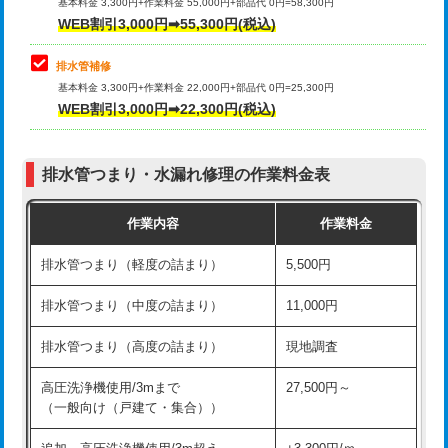
式）)
基本料金 3,300円+作業料金 55,000円+部品代 0円=58,300円
コンクリート斫り（厚さ10㎝超え）
38,500円
WEB割引3,000円➡55,300円(税込)
交換・取付(混合水栓（壁付・デッキ
16,500円+材料費
式・ワンホール）)
モルタル補修（厚さ10㎝まで）
27,500円
排水管補修
基本料金 3,300円+作業料金 22,000円+部品代 0円=25,300円
交換・取付(排水栓・排水トラップ
22,000円+材料費
モルタル補修（厚さ10㎝超え）
38,500円
WEB割引3,000円➡22,300円(税込)
（P/S/ポップアップ））
台所シンク・作業台設置
現場見積
交換・取付（その他部品）
11,000円+材料費
排水管つまり・水漏れ修理の作業料金表
追加人工
16,500円
持込商品取付（単水栓）
13,200円
作業内容
作業料金
廃棄・処分
現場見積
持込商品取付（混合水栓）
16,500円
排水管つまり（軽度の詰まり）
5,500円
※給水管工事は20mmまでの価格です。
持込商品取付（浄水器・分岐水栓）
16,500円
排水管つまり（中度の詰まり）
11,000円
給水管工事※（ホール加工)
16,500円
排水管つまり（高度の詰まり）
現地調査
給水管工事※（バンド止め)
3,300円
高圧洗浄機使用/3mまで
27,500円～
（一般向け（戸建て・集合））
給水管工事※（支持金具設置)
5,500円