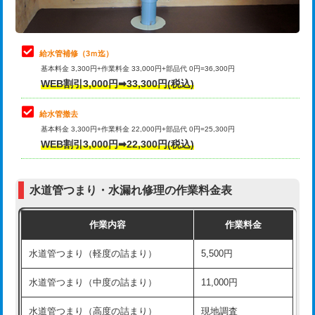
理・調整・分解・加工など（軽作業）
排水管工事（追加 排水管工事/3ｍ超
+11,000円
止水・漏水調査・防水処理・清掃・修
22,000円
え）
理・調整・分解・加工など（中作業）
給水管補修（3ｍ迄）
マス交換（土の掘削・埋め戻し作業）
11,000円~
基本料金 3,300円+作業料金 33,000円+部品代 0円=36,300円
止水・漏水調査・防水処理・清掃・修
33,000円
WEB割引3,000円➡33,300円(税込)
理・調整・分解・加工など（重作業）
マス交換（深さ50㎝未満）
55,000円
給水管撤去
その他部品の脱着
8,800円～
マス交換（深さ50㎝以上）
66,000円
基本料金 3,300円+作業料金 22,000円+部品代 0円=25,300円
WEB割引3,000円➡22,300円(税込)
交換・取付（タンク）
22,000円+材料費
コンクリート斫り（厚さ10㎝まで）
27,500円
交換・取付(単水栓（壁付・デッキ
13,200円+材料費
コンクリート斫り（厚さ10㎝超え）
38,500円
式）)
水道管つまり・水漏れ修理の作業料金表
モルタル補修（厚さ10㎝まで）
27,500円
交換・取付(混合水栓（壁付・デッキ
16,500円+材料費
作業内容
作業料金
式・ワンホール）)
モルタル補修（厚さ10㎝超え）
38,500円
水道管つまり（軽度の詰まり）
5,500円
交換・取付(排水栓・排水トラップ
22,000円+材料費
洗面台設置
38,500円
（P/S/ポップアップ））
水道管つまり（中度の詰まり）
11,000円
化粧台設置
22,000円
交換・取付（その他部品）
11,000円+材料費
水道管つまり（高度の詰まり）
現地調査