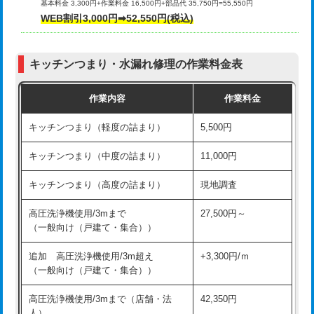
基本料金 3,300円+作業料金 16,500円+部品代 35,750円=55,550円
給水管工事※（ライニング鋼管・銅
44,000円
WEB割引3,000円➡52,550円(税込)
その他部品の脱着
8,800円～
管・ポリ管・HT管使用/3ｍまで)
交換・取付（タンク）
22,000円+材料費
給水管工事※（ライニング鋼管・銅
+8,800円
管・ポリ管・HT管使用/3ｍ超え)
キッチンつまり・水漏れ修理の作業料金表
交換・取付(単水栓（壁付・デッキ
13,200円+材料費
式）)
排水管工事（土の掘削・埋め戻し作
11,000円~
作業内容
作業料金
業）
交換・取付(混合水栓（壁付・デッキ
16,500円+材料費
キッチンつまり（軽度の詰まり）
5,500円
式・ワンホール）)
排水管工事（排水管工事/3ｍまで）
55,000円
キッチンつまり（中度の詰まり）
11,000円
交換・取付(排水栓・排水トラップ
22,000円+材料費
排水管工事（追加 排水管工事/3ｍ超
+11,000円
（P/S/ポップアップ））
え）
キッチンつまり（高度の詰まり）
現地調査
交換・取付（その他部品）
11,000円+材料費
マス交換（土の掘削・埋め戻し作業）
11,000円~
高圧洗浄機使用/3mまで
27,500円～
（一般向け（戸建て・集合））
持込商品取付（単水栓）
13,200円
マス交換（深さ50㎝未満）
55,000円
追加 高圧洗浄機使用/3m超え
+3,300円/ｍ
持込商品取付（混合水栓）
16,500円
マス交換（深さ50㎝以上）
66,000円
（一般向け（戸建て・集合））
持込商品取付（浄水器・分岐水栓）
16,500円
コンクリート斫り（厚さ10㎝まで）
27,500円
高圧洗浄機使用/3mまで（店舗・法
42,350円
人）