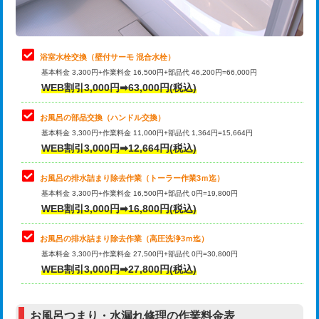
理・調整・分解・加工など（軽作業）
止水・漏水調査・防水処理・清掃・修
22,000円
理・調整・分解・加工など（中作業）
浴室水栓交換（壁付サーモ 混合水栓）
基本料金 3,300円+作業料金 16,500円+部品代 46,200円=66,000円
止水・漏水調査・防水処理・清掃・修
33,000円
WEB割引3,000円➡63,000円(税込)
理・調整・分解・加工など（重作業）
お風呂の部品交換（ハンドル交換）
トイレタンク脱着
16,500円
基本料金 3,300円+作業料金 11,000円+部品代 1,364円=15,664円
WEB割引3,000円➡12,664円(税込)
トイレ便器脱着
16,500円
タンクレストイレ脱着
33,000円
お風呂の排水詰まり除去作業（トーラー作業3ｍ迄）
基本料金 3,300円+作業料金 16,500円+部品代 0円=19,800円
小便器トイレ脱着
現地見積
WEB割引3,000円➡16,800円(税込)
その他部品の脱着
8,800円～
お風呂の排水詰まり除去作業（高圧洗浄3ｍ迄）
基本料金 3,300円+作業料金 27,500円+部品代 0円=30,800円
交換・取付（タンク）
22,000円+材料費
WEB割引3,000円➡27,800円(税込)
交換・取付（便器）
22,000円+材料費
お風呂つまり・水漏れ修理の作業料金表