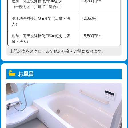
追加 高圧洗浄機使用/3m超え
+3,300円/ｍ
（一般向け（戸建て・集合））
高圧洗浄機使用/3mまで（店舗・法
42,350円
人）
追加 高圧洗浄機使用/3m超え（店
+5,500円/ｍ
舗・法人）
上記の表をスクロールで他の料金もご覧になれます。
高度高圧洗浄換
現地調査
トーラー作業
16,500円
お風呂
トーラー機使用/3mまで
33,000円
追加トーラー機使用/3m超え
+3,300円
カメラ調査
33,000円
桝清掃
8,800円
止水・漏水調査・防水処理・清掃・修
11,000円