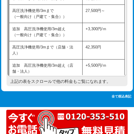
追加人工
16,500円
持込商品取付（単水栓）
13,200円
高圧洗浄機使用/3mまで
27,500円～
廃棄・処分
現場見積
（一般向け（戸建て・集合））
持込商品取付（混合水栓）
16,500円
※給水管工事は20mmまでの価格です。
追加 高圧洗浄機使用/3m超え
+3,300円/ｍ
持込商品取付（浄水器・分岐水栓）
16,500円
（一般向け（戸建て・集合））
排水管工事（土の掘削・埋め戻し作
11,000円~
高圧洗浄機使用/3mまで（店舗・法
42,350円
業）
人）
排水管工事（排水管工事/3ｍまで）
55,000円
追加 高圧洗浄機使用/3m超え（店
+5,500円/ｍ
舗・法人）
排水管工事（追加 排水管工事/3ｍ超
+11,000円
え）
上記の表をスクロールで他の料金もご覧になれます。
高度高圧洗浄換
現地調査
マス交換（土の掘削・埋め戻し作業）
11,000円~
トーラー作業
16,500円
全て税込表記
マス交換（深さ50㎝未満）
55,000円
トーラー機使用/3mまで
33,000円
マス交換（深さ50㎝以上）
66,000円
追加トーラー機使用/3m超え
+3,300円
コンクリート斫り（厚さ10㎝まで）
27,500円
カメラ調査
33,000円