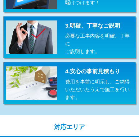
駆けつけます！
交換・取付(排水栓・排水トラップ
22,000円+材料費
（P/S/ポップアップ））
交換・取付（その他部品）
11,000円+材料費
3.明確、丁寧なご説明
必要な工事内容を明確、丁寧
持込商品取付（単水栓）
13,200円
に
持込商品取付（混合水栓）
16,500円
ご説明します。
持込商品取付（浄水器・分岐水栓）
16,500円
4.安心の事前見積もり
給水管工事※（ホール加工)
16,500円
費用を事前に明示し、ご納得
給水管工事※（バンド止め)
3,300円
いただいたうえで施工を行い
ます。
給水管工事※（支持金具設置)
5,500円
給水管工事※（保温材使用（バンド止
5,500円
め込み）)
対応エリア
給水管工事※（土の掘削・埋め戻し作
11,000円
業)