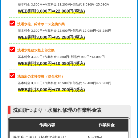
管・ポリ管・HT管使用/3ｍ超え)
基本料金 3,300円+作業料金 13,200円+部品代 8,580円=25,080円
止水・漏水調査・防水処理・清掃・修
33,000円
WEB割引3,000円➡22,080円(税込)
理・調整・分解・加工など（重作業）
排水管工事（土の掘削・埋め戻し作
11,000円~
業）
洗濯水栓、給水ホース交換作業
キッチンタンク脱着
16,500円
基本料金 3,300円+作業料金 22,000円+部品代 12,980円=38,280円
排水管工事（排水管工事/3ｍまで）
55,000円
WEB割引3,000円➡35,280円(税込)
その他部品の脱着
8,800円～
排水管工事（追加 排水管工事/3ｍ超
+11,000円
交換・取付（タンク）
22,000円+材料費
洗濯水栓給水栓上部交換
え）
基本料金 3,300円+作業料金 8,800円+部品代 990円=13,090円
交換・取付(単水栓（壁付・デッキ
13,200円+材料費
WEB割引3,000円➡10,090円(税込)
マス交換（土の掘削・埋め戻し作業）
11,000円~
式）)
洗面所の水栓交換（混合水栓）
マス交換（深さ50㎝未満）
55,000円
交換・取付(混合水栓（壁付・デッキ
16,500円+材料費
基本料金 3,300円+作業料金 16,500円+部品代 59,400円=79,200円
式・ワンホール）)
WEB割引3,000円➡76,200円(税込)
マス交換（深さ50㎝以上）
66,000円
交換・取付(排水栓・排水トラップ
22,000円+材料費
コンクリート斫り（厚さ10㎝まで）
27,500円
（P/S/ポップアップ））
洗面所つまり・水漏れ修理の作業料金表
コンクリート斫り（厚さ10㎝超え）
38,500円
交換・取付（その他部品）
11,000円+材料費
作業内容
作業料金
モルタル補修（厚さ10㎝まで）
27,500円
持込商品取付（単水栓）
13,200円
洗面所つまり（軽度の詰まり）
5,500円