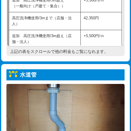
追加 高圧洗浄機使用/3m超え
+3,300円/ｍ
給水管工事※（保温材使用（バンド止
5,500円
（一般向け（戸建て・集合））
め込み）)
高圧洗浄機使用/3mまで（店舗・法
42,350円
給水管工事※（土の掘削・埋め戻し作
11,000円
人）
業)
追加 高圧洗浄機使用/3m超え（店
+5,500円/ｍ
給水管工事※（塩ビ管（VP・HI）使
33,000円
舗・法人）
用/3ｍまで)
上記の表をスクロールで他の料金もご覧になれます。
高度高圧洗浄換
現地調査
給水管工事※（塩ビ管（VP・HI）使
+8,800円
用（追加）/3ｍ超え)
トーラー作業
16,500円
給水管工事※（ライニング鋼管・銅
44,000円
水道管
トーラー機使用/3mまで
33,000円
管・ポリ管・HT管使用/3ｍまで)
追加トーラー機使用/3m超え
+3,300円
給水管工事※（ライニング鋼管・銅
+8,800円
管・ポリ管・HT管使用/3ｍ超え)
カメラ調査
33,000円
排水管工事（土の掘削・埋め戻し作
11,000円~
桝清掃
8,800円
業）
止水・漏水調査・防水処理・清掃・修
11,000円
排水管工事（排水管工事/3ｍまで）
55,000円