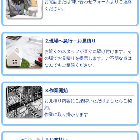
お電話または問い合わせフォームよりご連絡
ください。
モルタル補修（厚さ10㎝まで）
27,500円
モルタル補修（厚さ10㎝超え）
38,500円
追加人工
16,500円
2.現場へ急行・お見積り
廃棄・処分
現場見積
お近くのスタッフが直ぐに駆け付けます。そ
の場でお見積りを提示します。ご不明な点は
なんでもご相談ください。
※給水管工事は20mmまでの価格です。
3.作業開始
お見積り内容にご納得いただけましたらご契
約。
作業に取り掛かります
4.お支払い