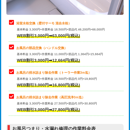
理・調整・分解・加工など（軽作業）
止水・漏水調査・防水処理・清掃・修
22,000円
理・調整・分解・加工など（中作業）
浴室水栓交換（壁付サーモ 混合水栓）
基本料金 3,300円+作業料金 16,500円+部品代 46,200円=66,000円
止水・漏水調査・防水処理・清掃・修
33,000円
WEB割引3,000円➡63,000円(税込)
理・調整・分解・加工など（重作業）
お風呂の部品交換（ハンドル交換）
トイレタンク脱着
16,500円
基本料金 3,300円+作業料金 11,000円+部品代 1,364円=15,664円
WEB割引3,000円➡12,664円(税込)
トイレ便器脱着
16,500円
タンクレストイレ脱着
33,000円
お風呂の排水詰まり除去作業（トーラー作業3ｍ迄）
基本料金 3,300円+作業料金 16,500円+部品代 0円=19,800円
小便器トイレ脱着
現地見積
WEB割引3,000円➡16,800円(税込)
その他部品の脱着
8,800円～
お風呂の排水詰まり除去作業（高圧洗浄3ｍ迄）
基本料金 3,300円+作業料金 27,500円+部品代 0円=30,800円
交換・取付（タンク）
22,000円+材料費
WEB割引3,000円➡27,800円(税込)
交換・取付（便器）
22,000円+材料費
お風呂つまり・水漏れ修理の作業料金表