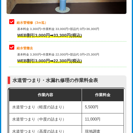
理・調整・分解・加工など（軽作業）
排水管工事（追加 排水管工事/3ｍ超
+11,000円
止水・漏水調査・防水処理・清掃・修
22,000円
え）
理・調整・分解・加工など（中作業）
給水管補修（3ｍ迄）
マス交換（土の掘削・埋め戻し作業）
11,000円~
基本料金 3,300円+作業料金 33,000円+部品代 0円=36,300円
止水・漏水調査・防水処理・清掃・修
33,000円
WEB割引3,000円➡33,300円(税込)
理・調整・分解・加工など（重作業）
マス交換（深さ50㎝未満）
55,000円
給水管撤去
その他部品の脱着
8,800円～
マス交換（深さ50㎝以上）
66,000円
基本料金 3,300円+作業料金 22,000円+部品代 0円=25,300円
WEB割引3,000円➡22,300円(税込)
交換・取付（タンク）
22,000円+材料費
コンクリート斫り（厚さ10㎝まで）
27,500円
交換・取付(単水栓（壁付・デッキ
13,200円+材料費
コンクリート斫り（厚さ10㎝超え）
38,500円
式）)
水道管つまり・水漏れ修理の作業料金表
モルタル補修（厚さ10㎝まで）
27,500円
交換・取付(混合水栓（壁付・デッキ
16,500円+材料費
作業内容
作業料金
式・ワンホール）)
モルタル補修（厚さ10㎝超え）
38,500円
水道管つまり（軽度の詰まり）
5,500円
交換・取付(排水栓・排水トラップ
22,000円+材料費
洗面台設置
38,500円
（P/S/ポップアップ））
水道管つまり（中度の詰まり）
11,000円
化粧台設置
22,000円
交換・取付（その他部品）
11,000円+材料費
水道管つまり（高度の詰まり）
現地調査