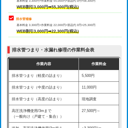
式）)
基本料金 3,300円+作業料金 55,000円+部品代 0円=58,300円
コンクリート斫り（厚さ10㎝超え）
38,500円
WEB割引3,000円➡55,300円(税込)
交換・取付(混合水栓（壁付・デッキ
16,500円+材料費
式・ワンホール）)
モルタル補修（厚さ10㎝まで）
27,500円
排水管補修
基本料金 3,300円+作業料金 22,000円+部品代 0円=25,300円
交換・取付(排水栓・排水トラップ
22,000円+材料費
モルタル補修（厚さ10㎝超え）
38,500円
WEB割引3,000円➡22,300円(税込)
（P/S/ポップアップ））
台所シンク・作業台設置
現場見積
交換・取付（その他部品）
11,000円+材料費
排水管つまり・水漏れ修理の作業料金表
追加人工
16,500円
持込商品取付（単水栓）
13,200円
作業内容
作業料金
廃棄・処分
現場見積
持込商品取付（混合水栓）
16,500円
排水管つまり（軽度の詰まり）
5,500円
※給水管工事は20mmまでの価格です。
持込商品取付（浄水器・分岐水栓）
16,500円
排水管つまり（中度の詰まり）
11,000円
給水管工事※（ホール加工)
16,500円
排水管つまり（高度の詰まり）
現地調査
給水管工事※（バンド止め)
3,300円
高圧洗浄機使用/3mまで
27,500円～
（一般向け（戸建て・集合））
給水管工事※（支持金具設置)
5,500円