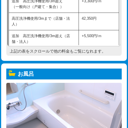
追加 高圧洗浄機使用/3m超え
+3,300円/ｍ
（一般向け（戸建て・集合））
高圧洗浄機使用/3mまで（店舗・法
42,350円
人）
追加 高圧洗浄機使用/3m超え（店
+5,500円/ｍ
舗・法人）
上記の表をスクロールで他の料金もご覧になれます。
高度高圧洗浄換
現地調査
トーラー作業
16,500円
お風呂
トーラー機使用/3mまで
33,000円
追加トーラー機使用/3m超え
+3,300円
カメラ調査
33,000円
桝清掃
8,800円
止水・漏水調査・防水処理・清掃・修
11,000円