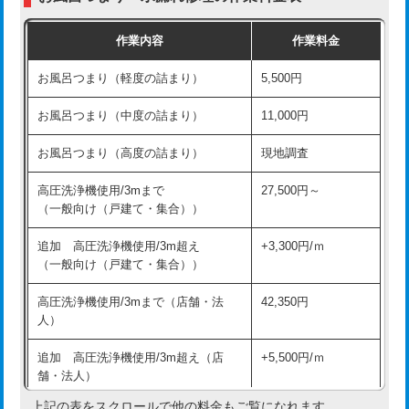
交換・取付（普通便座）
11,000円+材料費
作業内容
作業料金
交換・取付（温水洗浄便座）
16,500円+材料費
お風呂つまり（軽度の詰まり）
5,500円
交換・取付(単水栓（壁付・デッキ
13,200円+材料費
式）)
お風呂つまり（中度の詰まり）
11,000円
交換・取付(混合水栓（壁付・デッキ
16,500円+材料費
お風呂つまり（高度の詰まり）
現地調査
式・ワンホール）)
高圧洗浄機使用/3mまで
27,500円～
交換・取付(排水栓・排水トラップ
22,000円+材料費
（一般向け（戸建て・集合））
（P/S/ポップアップ））
追加 高圧洗浄機使用/3m超え
+3,300円/ｍ
交換・取付（その他部品）
11,000円+材料費
（一般向け（戸建て・集合））
持込商品取付（単水栓）
13,200円
高圧洗浄機使用/3mまで（店舗・法
42,350円
人）
持込商品取付（混合水栓）
16,500円
追加 高圧洗浄機使用/3m超え（店
+5,500円/ｍ
持込商品取付（浄水器・分岐水栓）
16,500円
舗・法人）
持込商品取付（温水洗浄便座）
22,000円
上記の表をスクロールで他の料金もご覧になれます。