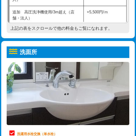
給水管工事※（ホール加工)
16,500円
コンクリート斫り（厚さ10㎝超え）
38,500円
追加 高圧洗浄機使用/3m超え（店
+5,500円/ｍ
給水管工事※（バンド止め)
3,300円
モルタル補修（厚さ10㎝まで）
27,500円
舗・法人）
給水管工事※（支持金具設置)
5,500円
モルタル補修（厚さ10㎝超え）
38,500円
上記の表をスクロールで他の料金もご覧になれます。
高度高圧洗浄換
現地調査
給水管工事※（保温材使用（バンド止
5,500円
洗面台設置
38,500円
トーラー作業
16,500円
め込み）)
洗面所
追加人工
16,500円
トーラー機使用/3mまで
33,000円
給水管工事※（土の掘削・埋め戻し作
11,000円
業)
廃棄・処分
現場見積
追加トーラー機使用/3m超え
+3,300円
給水管工事※（塩ビ管（VP・HI）使
33,000円
※給水管工事は20mmまでの価格です。
カメラ調査
33,000円
用/3ｍまで)
桝清掃
8,800円
給水管工事※（塩ビ管（VP・HI）使
+8,800円
用（追加）/3ｍ超え)
止水・漏水調査・防水処理・清掃・修
11,000円
理・調整・分解・加工など（軽作業）
給水管工事※（ライニング鋼管・銅
44,000円
管・ポリ管・HT管使用/3ｍまで)
止水・漏水調査・防水処理・清掃・修
22,000円
理・調整・分解・加工など（中作業）
給水管工事※（ライニング鋼管・銅
+8,800円
洗濯用水栓交換（単水栓）