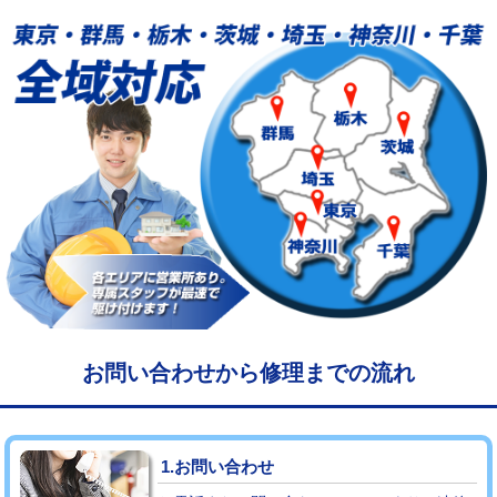
給水管工事※（塩ビ管（VP・HI）使
33,000円
用/3ｍまで)
給水管工事※（塩ビ管（VP・HI）使
+8,800円
用（追加）/3ｍ超え)
給水管工事※（ライニング鋼管・銅
44,000円
管・ポリ管・HT管使用/3ｍまで)
給水管工事※（ライニング鋼管・銅
+8,800円
管・ポリ管・HT管使用/3ｍ超え)
マス交換（土の掘削・埋め戻し作業）
11,000円~
マス交換（深さ50㎝未満）
55,000円
お問い合わせから修理までの流れ
マス交換（深さ50㎝以上）
66,000円
コンクリート斫り（厚さ10㎝まで）
27,500円
1.お問い合わせ
コンクリート斫り（厚さ10㎝超え）
38,500円