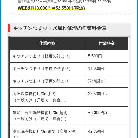
基本料金 3,300円+作業料金 16,500円+部品代 35,750円=55,550円
給水管工事※（ライニング鋼管・銅
44,000円
WEB割引3,000円➡52,550円(税込)
その他部品の脱着
8,800円～
管・ポリ管・HT管使用/3ｍまで)
交換・取付（タンク）
22,000円+材料費
給水管工事※（ライニング鋼管・銅
+8,800円
管・ポリ管・HT管使用/3ｍ超え)
キッチンつまり・水漏れ修理の作業料金表
交換・取付(単水栓（壁付・デッキ
13,200円+材料費
式）)
排水管工事（土の掘削・埋め戻し作
11,000円~
作業内容
作業料金
業）
交換・取付(混合水栓（壁付・デッキ
16,500円+材料費
キッチンつまり（軽度の詰まり）
5,500円
式・ワンホール）)
排水管工事（排水管工事/3ｍまで）
55,000円
キッチンつまり（中度の詰まり）
11,000円
交換・取付(排水栓・排水トラップ
22,000円+材料費
排水管工事（追加 排水管工事/3ｍ超
+11,000円
（P/S/ポップアップ））
え）
キッチンつまり（高度の詰まり）
現地調査
交換・取付（その他部品）
11,000円+材料費
マス交換（土の掘削・埋め戻し作業）
11,000円~
高圧洗浄機使用/3mまで
27,500円～
（一般向け（戸建て・集合））
持込商品取付（単水栓）
13,200円
マス交換（深さ50㎝未満）
55,000円
追加 高圧洗浄機使用/3m超え
+3,300円/ｍ
持込商品取付（混合水栓）
16,500円
マス交換（深さ50㎝以上）
66,000円
（一般向け（戸建て・集合））
持込商品取付（浄水器・分岐水栓）
16,500円
コンクリート斫り（厚さ10㎝まで）
27,500円
高圧洗浄機使用/3mまで（店舗・法
42,350円
人）