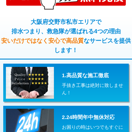
コンクリート斫り（厚さ10㎝超え）
38,500円
桝清掃
8,800円
モルタル補修（厚さ10㎝まで）
27,500円
大阪府交野市私市エリアで
止水・漏水調査・防水処理・清掃・修
11,000円
理・調整・分解・加工など（軽作業）
排水つまり、救急隊が選ばれる4つの理由
モルタル補修（厚さ10㎝超え）
38,500円
安いだけではなく安心で高品質
なサービスを提供
止水・漏水調査・防水処理・清掃・修
22,000円
追加人工
16,500円
理・調整・分解・加工など（中作業）
します！
廃棄・処分
現場見積
止水・漏水調査・防水処理・清掃・修
33,000円
理・調整・分解・加工など（重作業）
1.高品質な施工徹底
その他部品の脱着
8,800円～
手抜き工事は絶対に致しませ
交換・取付（タンク）
22,000円+材料費
ん！
交換・取付(単水栓（壁付・デッキ
13,200円+材料費
式）)
2.24時間年中無休対応
交換・取付(混合水栓（壁付・デッキ
16,500円+材料費
式・ワンホール）)
お困りの時はいつでもすぐに