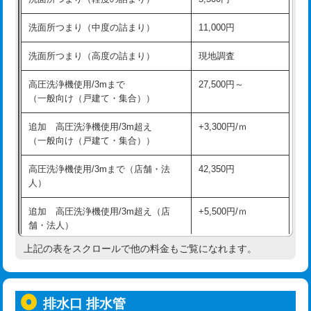
モルタル補修（厚さ10㎝超え）
38,500円
持込商品取付（混合水栓）
16,500円
洗面所つまり（中度の詰まり）
11,000円
洗面台設置
38,500円
持込商品取付（浄水器・分岐水栓）
16,500円
洗面所つまり（高度の詰まり）
現地調査
バスタブ設置
現場見積
給水管工事※（ホール加工)
16,500円
高圧洗浄機使用/3mまで
27,500円～
追加人工
16,500円
（一般向け（戸建て・集合））
給水管工事※（バンド止め)
3,300円
廃棄・処分
現場見積
追加 高圧洗浄機使用/3m超え
+3,300円/ｍ
給水管工事※（支持金具設置)
5,500円
（一般向け（戸建て・集合））
※給水管工事は20mmまでの価格です。
給水管工事※（保温材使用（バンド止
5,500円
高圧洗浄機使用/3mまで（店舗・法
42,350円
め込み）)
人）
給水管工事※（土の掘削・埋め戻し作
11,000円
追加 高圧洗浄機使用/3m超え（店
+5,500円/ｍ
業)
舗・法人）
給水管工事※（塩ビ管（VP・HI）使
33,000円
上記の表をスクロールで他の料金もご覧になれます。
高度高圧洗浄換
現地調査
用/3ｍまで)
トーラー作業
16,500円
給水管工事※（塩ビ管（VP・HI）使
+8,800円
用（追加）/3ｍ超え)
排水口 排水管
トーラー機使用/3mまで
33,000円