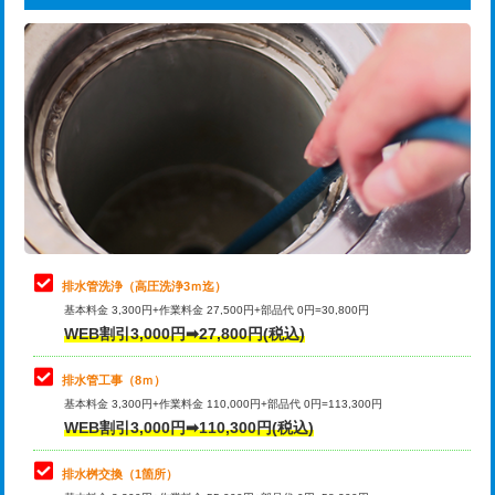
給水管工事※（ライニング鋼管・銅
44,000円
追加トーラー機使用/3m超え
+3,300円
管・ポリ管・HT管使用/3ｍまで)
カメラ調査
33,000円
給水管工事※（ライニング鋼管・銅
+8,800円
管・ポリ管・HT管使用/3ｍ超え)
桝清掃
8,800円
排水管工事（土の掘削・埋め戻し作
11,000円~
止水・漏水調査・防水処理・清掃・修
11,000円
業）
理・調整・分解・加工など（軽作業）
排水管工事（排水管工事/3ｍまで）
55,000円
止水・漏水調査・防水処理・清掃・修
22,000円
理・調整・分解・加工など（中作業）
排水管工事（追加 排水管工事/3ｍ超
+11,000円
排水管洗浄（高圧洗浄3ｍ迄）
え）
基本料金 3,300円+作業料金 27,500円+部品代 0円=30,800円
止水・漏水調査・防水処理・清掃・修
33,000円
WEB割引3,000円➡27,800円(税込)
理・調整・分解・加工など（重作業）
マス交換（土の掘削・埋め戻し作業）
11,000円~
排水管工事（8ｍ）
その他部品の脱着
8,800円～
マス交換（深さ50㎝未満）
55,000円
基本料金 3,300円+作業料金 110,000円+部品代 0円=113,300円
WEB割引3,000円➡110,300円(税込)
交換・取付（タンク）
22,000円+材料費
マス交換（深さ50㎝以上）
66,000円
交換・取付(単水栓（壁付・デッキ
13,200円+材料費
コンクリート斫り（厚さ10㎝まで）
27,500円
排水桝交換（1箇所）