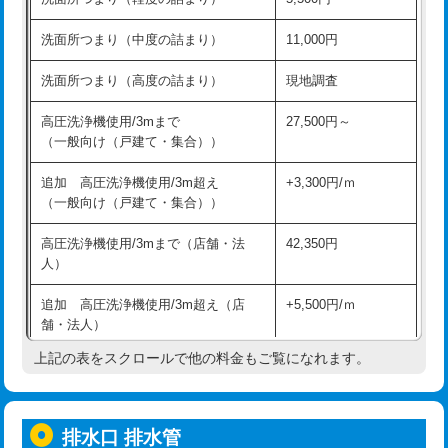
モルタル補修（厚さ10㎝超え）
38,500円
持込商品取付（混合水栓）
16,500円
洗面所つまり（中度の詰まり）
11,000円
洗面台設置
38,500円
持込商品取付（浄水器・分岐水栓）
16,500円
洗面所つまり（高度の詰まり）
現地調査
バスタブ設置
現場見積
給水管工事※（ホール加工)
16,500円
高圧洗浄機使用/3mまで
27,500円～
追加人工
16,500円
（一般向け（戸建て・集合））
給水管工事※（バンド止め)
3,300円
廃棄・処分
現場見積
追加 高圧洗浄機使用/3m超え
+3,300円/ｍ
給水管工事※（支持金具設置)
5,500円
（一般向け（戸建て・集合））
※給水管工事は20mmまでの価格です。
給水管工事※（保温材使用（バンド止
5,500円
高圧洗浄機使用/3mまで（店舗・法
42,350円
め込み）)
人）
給水管工事※（土の掘削・埋め戻し作
11,000円
追加 高圧洗浄機使用/3m超え（店
+5,500円/ｍ
業)
舗・法人）
給水管工事※（塩ビ管（VP・HI）使
33,000円
上記の表をスクロールで他の料金もご覧になれます。
高度高圧洗浄換
現地調査
用/3ｍまで)
トーラー作業
16,500円
給水管工事※（塩ビ管（VP・HI）使
+8,800円
用（追加）/3ｍ超え)
排水口 排水管
トーラー機使用/3mまで
33,000円