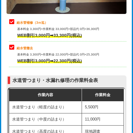
理・調整・分解・加工など（軽作業）
排水管工事（追加 排水管工事/3ｍ超
+11,000円
止水・漏水調査・防水処理・清掃・修
22,000円
え）
理・調整・分解・加工など（中作業）
給水管補修（3ｍ迄）
マス交換（土の掘削・埋め戻し作業）
11,000円~
基本料金 3,300円+作業料金 33,000円+部品代 0円=36,300円
止水・漏水調査・防水処理・清掃・修
33,000円
WEB割引3,000円➡33,300円(税込)
理・調整・分解・加工など（重作業）
マス交換（深さ50㎝未満）
55,000円
給水管撤去
その他部品の脱着
8,800円～
マス交換（深さ50㎝以上）
66,000円
基本料金 3,300円+作業料金 22,000円+部品代 0円=25,300円
WEB割引3,000円➡22,300円(税込)
交換・取付（タンク）
22,000円+材料費
コンクリート斫り（厚さ10㎝まで）
27,500円
交換・取付(単水栓（壁付・デッキ
13,200円+材料費
コンクリート斫り（厚さ10㎝超え）
38,500円
式）)
水道管つまり・水漏れ修理の作業料金表
モルタル補修（厚さ10㎝まで）
27,500円
交換・取付(混合水栓（壁付・デッキ
16,500円+材料費
作業内容
作業料金
式・ワンホール）)
モルタル補修（厚さ10㎝超え）
38,500円
水道管つまり（軽度の詰まり）
5,500円
交換・取付(排水栓・排水トラップ
22,000円+材料費
洗面台設置
38,500円
（P/S/ポップアップ））
水道管つまり（中度の詰まり）
11,000円
化粧台設置
22,000円
交換・取付（その他部品）
11,000円+材料費
水道管つまり（高度の詰まり）
現地調査