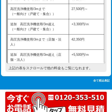
追加人工
16,500円
持込商品取付（単水栓）
13,200円
高圧洗浄機使用/3mまで
27,500円～
廃棄・処分
現場見積
（一般向け（戸建て・集合））
持込商品取付（混合水栓）
16,500円
※給水管工事は20mmまでの価格です。
追加 高圧洗浄機使用/3m超え
+3,300円/ｍ
持込商品取付（浄水器・分岐水栓）
16,500円
（一般向け（戸建て・集合））
排水管工事（土の掘削・埋め戻し作
11,000円~
高圧洗浄機使用/3mまで（店舗・法
42,350円
業）
人）
排水管工事（排水管工事/3ｍまで）
55,000円
追加 高圧洗浄機使用/3m超え（店
+5,500円/ｍ
舗・法人）
排水管工事（追加 排水管工事/3ｍ超
+11,000円
え）
上記の表をスクロールで他の料金もご覧になれます。
高度高圧洗浄換
現地調査
マス交換（土の掘削・埋め戻し作業）
11,000円~
トーラー作業
16,500円
全て税込表記
マス交換（深さ50㎝未満）
55,000円
トーラー機使用/3mまで
33,000円
マス交換（深さ50㎝以上）
66,000円
追加トーラー機使用/3m超え
+3,300円
コンクリート斫り（厚さ10㎝まで）
27,500円
カメラ調査
33,000円