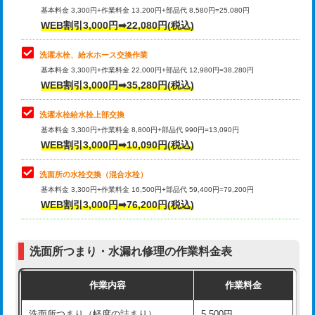
管・ポリ管・HT管使用/3ｍ超え)
基本料金 3,300円+作業料金 13,200円+部品代 8,580円=25,080円
止水・漏水調査・防水処理・清掃・修
33,000円
WEB割引3,000円➡22,080円(税込)
理・調整・分解・加工など（重作業）
排水管工事（土の掘削・埋め戻し作
11,000円~
業）
洗濯水栓、給水ホース交換作業
キッチンタンク脱着
16,500円
基本料金 3,300円+作業料金 22,000円+部品代 12,980円=38,280円
排水管工事（排水管工事/3ｍまで）
55,000円
WEB割引3,000円➡35,280円(税込)
その他部品の脱着
8,800円～
排水管工事（追加 排水管工事/3ｍ超
+11,000円
交換・取付（タンク）
22,000円+材料費
洗濯水栓給水栓上部交換
え）
基本料金 3,300円+作業料金 8,800円+部品代 990円=13,090円
交換・取付(単水栓（壁付・デッキ
13,200円+材料費
WEB割引3,000円➡10,090円(税込)
マス交換（土の掘削・埋め戻し作業）
11,000円~
式）)
洗面所の水栓交換（混合水栓）
マス交換（深さ50㎝未満）
55,000円
交換・取付(混合水栓（壁付・デッキ
16,500円+材料費
基本料金 3,300円+作業料金 16,500円+部品代 59,400円=79,200円
式・ワンホール）)
WEB割引3,000円➡76,200円(税込)
マス交換（深さ50㎝以上）
66,000円
交換・取付(排水栓・排水トラップ
22,000円+材料費
コンクリート斫り（厚さ10㎝まで）
27,500円
（P/S/ポップアップ））
洗面所つまり・水漏れ修理の作業料金表
コンクリート斫り（厚さ10㎝超え）
38,500円
交換・取付（その他部品）
11,000円+材料費
作業内容
作業料金
モルタル補修（厚さ10㎝まで）
27,500円
持込商品取付（単水栓）
13,200円
洗面所つまり（軽度の詰まり）
5,500円