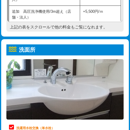
給水管工事※（ホール加工)
16,500円
コンクリート斫り（厚さ10㎝超え）
38,500円
追加 高圧洗浄機使用/3m超え（店
+5,500円/ｍ
給水管工事※（バンド止め)
3,300円
モルタル補修（厚さ10㎝まで）
27,500円
舗・法人）
給水管工事※（支持金具設置)
5,500円
モルタル補修（厚さ10㎝超え）
38,500円
上記の表をスクロールで他の料金もご覧になれます。
高度高圧洗浄換
現地調査
給水管工事※（保温材使用（バンド止
5,500円
洗面台設置
38,500円
トーラー作業
16,500円
め込み）)
洗面所
追加人工
16,500円
トーラー機使用/3mまで
33,000円
給水管工事※（土の掘削・埋め戻し作
11,000円
業)
廃棄・処分
現場見積
追加トーラー機使用/3m超え
+3,300円
給水管工事※（塩ビ管（VP・HI）使
33,000円
※給水管工事は20mmまでの価格です。
カメラ調査
33,000円
用/3ｍまで)
桝清掃
8,800円
給水管工事※（塩ビ管（VP・HI）使
+8,800円
用（追加）/3ｍ超え)
止水・漏水調査・防水処理・清掃・修
11,000円
理・調整・分解・加工など（軽作業）
給水管工事※（ライニング鋼管・銅
44,000円
管・ポリ管・HT管使用/3ｍまで)
止水・漏水調査・防水処理・清掃・修
22,000円
理・調整・分解・加工など（中作業）
給水管工事※（ライニング鋼管・銅
+8,800円
洗濯用水栓交換（単水栓）