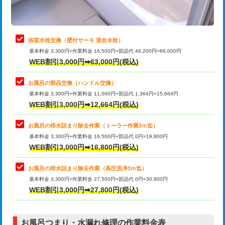
理・調整・分解・加工など（軽作業）
止水・漏水調査・防水処理・清掃・修
22,000円
理・調整・分解・加工など（中作業）
浴室水栓交換（壁付サーモ 混合水栓）
基本料金 3,300円+作業料金 16,500円+部品代 46,200円=66,000円
止水・漏水調査・防水処理・清掃・修
33,000円
WEB割引3,000円➡63,000円(税込)
理・調整・分解・加工など（重作業）
お風呂の部品交換（ハンドル交換）
トイレタンク脱着
16,500円
基本料金 3,300円+作業料金 11,000円+部品代 1,364円=15,664円
WEB割引3,000円➡12,664円(税込)
トイレ便器脱着
16,500円
タンクレストイレ脱着
33,000円
お風呂の排水詰まり除去作業（トーラー作業3ｍ迄）
基本料金 3,300円+作業料金 16,500円+部品代 0円=19,800円
小便器トイレ脱着
現地見積
WEB割引3,000円➡16,800円(税込)
その他部品の脱着
8,800円～
お風呂の排水詰まり除去作業（高圧洗浄3ｍ迄）
基本料金 3,300円+作業料金 27,500円+部品代 0円=30,800円
交換・取付（タンク）
22,000円+材料費
WEB割引3,000円➡27,800円(税込)
交換・取付（便器）
22,000円+材料費
お風呂つまり・水漏れ修理の作業料金表