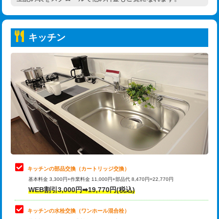
高度高圧洗浄換
現地調査
持込商品取付（普通便座⇔温水洗浄便
22,000円
トーラー作業
16,500円
座）
キッチン
トーラー機使用/3mまで
33,000円
給水管工事※（ホール加工)
16,500円
追加トーラー機使用/3m超え
+3,300円
給水管工事※（バンド止め)
3,300円
カメラ調査
33,000円
給水管工事※（支持金具設置)
5,500円
桝清掃
8,800円
給水管工事※（保温材使用（バンド止
5,500円
め込み）)
止水・漏水調査・防水処理・清掃・修
11,000円
理・調整・分解・加工など（軽作業）
給水管工事※（土の掘削・埋め戻し作
11,000円
業)
止水・漏水調査・防水処理・清掃・修
22,000円
理・調整・分解・加工など（中作業）
給水管工事※（塩ビ管（VP・HI）使
33,000円
キッチンの部品交換（カートリッジ交換）
用/3ｍまで)
基本料金 3,300円+作業料金 11,000円+部品代 8,470円=22,770円
止水・漏水調査・防水処理・清掃・修
33,000円
WEB割引3,000円➡19,770円(税込)
理・調整・分解・加工など（重作業）
給水管工事※（塩ビ管（VP・HI）使
+8,800円
用（追加）/3ｍ超え)
キッチンの水栓交換（ワンホール混合栓）
お風呂タンク脱着
16,500円