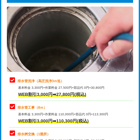
給水管工事※（ライニング鋼管・銅
44,000円
追加トーラー機使用/3m超え
+3,300円
管・ポリ管・HT管使用/3ｍまで)
カメラ調査
33,000円
給水管工事※（ライニング鋼管・銅
+8,800円
管・ポリ管・HT管使用/3ｍ超え)
桝清掃
8,800円
排水管工事（土の掘削・埋め戻し作
11,000円~
止水・漏水調査・防水処理・清掃・修
11,000円
業）
理・調整・分解・加工など（軽作業）
排水管工事（排水管工事/3ｍまで）
55,000円
止水・漏水調査・防水処理・清掃・修
22,000円
理・調整・分解・加工など（中作業）
排水管工事（追加 排水管工事/3ｍ超
+11,000円
排水管洗浄（高圧洗浄3ｍ迄）
え）
基本料金 3,300円+作業料金 27,500円+部品代 0円=30,800円
止水・漏水調査・防水処理・清掃・修
33,000円
WEB割引3,000円➡27,800円(税込)
理・調整・分解・加工など（重作業）
マス交換（土の掘削・埋め戻し作業）
11,000円~
排水管工事（8ｍ）
その他部品の脱着
8,800円～
マス交換（深さ50㎝未満）
55,000円
基本料金 3,300円+作業料金 110,000円+部品代 0円=113,300円
WEB割引3,000円➡110,300円(税込)
交換・取付（タンク）
22,000円+材料費
マス交換（深さ50㎝以上）
66,000円
交換・取付(単水栓（壁付・デッキ
13,200円+材料費
コンクリート斫り（厚さ10㎝まで）
27,500円
排水桝交換（1箇所）