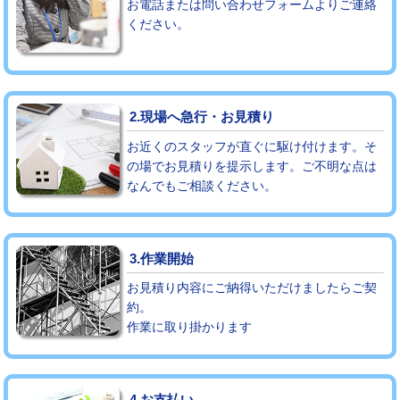
お電話または問い合わせフォームよりご連絡
ください。
モルタル補修（厚さ10㎝まで）
27,500円
モルタル補修（厚さ10㎝超え）
38,500円
追加人工
16,500円
2.現場へ急行・お見積り
廃棄・処分
現場見積
お近くのスタッフが直ぐに駆け付けます。そ
の場でお見積りを提示します。ご不明な点は
なんでもご相談ください。
※給水管工事は20mmまでの価格です。
3.作業開始
お見積り内容にご納得いただけましたらご契
約。
作業に取り掛かります
4.お支払い