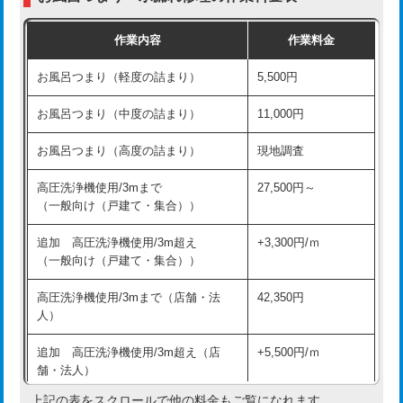
交換・取付（普通便座）
11,000円+材料費
作業内容
作業料金
交換・取付（温水洗浄便座）
16,500円+材料費
お風呂つまり（軽度の詰まり）
5,500円
交換・取付(単水栓（壁付・デッキ
13,200円+材料費
式）)
お風呂つまり（中度の詰まり）
11,000円
交換・取付(混合水栓（壁付・デッキ
16,500円+材料費
お風呂つまり（高度の詰まり）
現地調査
式・ワンホール）)
高圧洗浄機使用/3mまで
27,500円～
交換・取付(排水栓・排水トラップ
22,000円+材料費
（一般向け（戸建て・集合））
（P/S/ポップアップ））
追加 高圧洗浄機使用/3m超え
+3,300円/ｍ
交換・取付（その他部品）
11,000円+材料費
（一般向け（戸建て・集合））
持込商品取付（単水栓）
13,200円
高圧洗浄機使用/3mまで（店舗・法
42,350円
人）
持込商品取付（混合水栓）
16,500円
追加 高圧洗浄機使用/3m超え（店
+5,500円/ｍ
持込商品取付（浄水器・分岐水栓）
16,500円
舗・法人）
持込商品取付（温水洗浄便座）
22,000円
上記の表をスクロールで他の料金もご覧になれます。