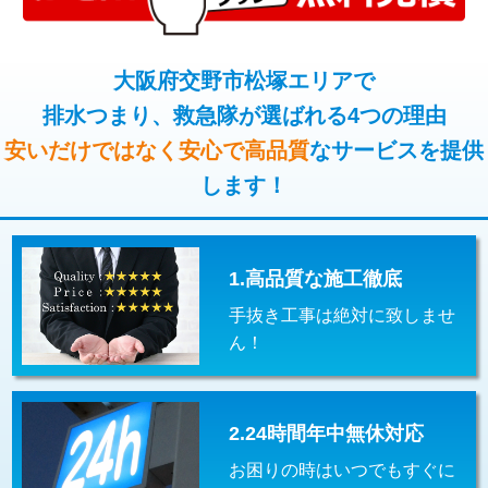
コンクリート斫り（厚さ10㎝超え）
38,500円
桝清掃
8,800円
モルタル補修（厚さ10㎝まで）
27,500円
大阪府交野市松塚エリアで
止水・漏水調査・防水処理・清掃・修
11,000円
理・調整・分解・加工など（軽作業）
排水つまり、救急隊が選ばれる4つの理由
モルタル補修（厚さ10㎝超え）
38,500円
安いだけではなく安心で高品質
なサービスを提供
止水・漏水調査・防水処理・清掃・修
22,000円
追加人工
16,500円
理・調整・分解・加工など（中作業）
します！
廃棄・処分
現場見積
止水・漏水調査・防水処理・清掃・修
33,000円
理・調整・分解・加工など（重作業）
1.高品質な施工徹底
その他部品の脱着
8,800円～
手抜き工事は絶対に致しませ
交換・取付（タンク）
22,000円+材料費
ん！
交換・取付(単水栓（壁付・デッキ
13,200円+材料費
式）)
2.24時間年中無休対応
交換・取付(混合水栓（壁付・デッキ
16,500円+材料費
式・ワンホール）)
お困りの時はいつでもすぐに