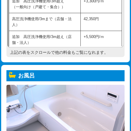
追加 高圧洗浄機使用/3m超え
+3,300円/ｍ
（一般向け（戸建て・集合））
高圧洗浄機使用/3mまで（店舗・法
42,350円
人）
追加 高圧洗浄機使用/3m超え（店
+5,500円/ｍ
舗・法人）
上記の表をスクロールで他の料金もご覧になれます。
高度高圧洗浄換
現地調査
トーラー作業
16,500円
お風呂
トーラー機使用/3mまで
33,000円
追加トーラー機使用/3m超え
+3,300円
カメラ調査
33,000円
桝清掃
8,800円
止水・漏水調査・防水処理・清掃・修
11,000円