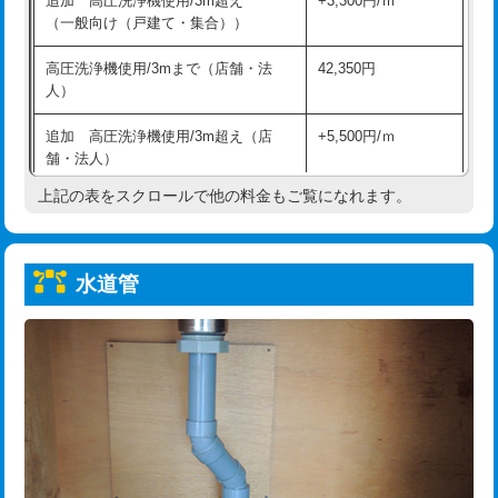
追加 高圧洗浄機使用/3m超え
+3,300円/ｍ
給水管工事※（保温材使用（バンド止
5,500円
（一般向け（戸建て・集合））
め込み）)
高圧洗浄機使用/3mまで（店舗・法
42,350円
給水管工事※（土の掘削・埋め戻し作
11,000円
人）
業)
追加 高圧洗浄機使用/3m超え（店
+5,500円/ｍ
給水管工事※（塩ビ管（VP・HI）使
33,000円
舗・法人）
用/3ｍまで)
上記の表をスクロールで他の料金もご覧になれます。
高度高圧洗浄換
現地調査
給水管工事※（塩ビ管（VP・HI）使
+8,800円
用（追加）/3ｍ超え)
トーラー作業
16,500円
給水管工事※（ライニング鋼管・銅
44,000円
水道管
トーラー機使用/3mまで
33,000円
管・ポリ管・HT管使用/3ｍまで)
追加トーラー機使用/3m超え
+3,300円
給水管工事※（ライニング鋼管・銅
+8,800円
管・ポリ管・HT管使用/3ｍ超え)
カメラ調査
33,000円
排水管工事（土の掘削・埋め戻し作
11,000円~
桝清掃
8,800円
業）
止水・漏水調査・防水処理・清掃・修
11,000円
排水管工事（排水管工事/3ｍまで）
55,000円