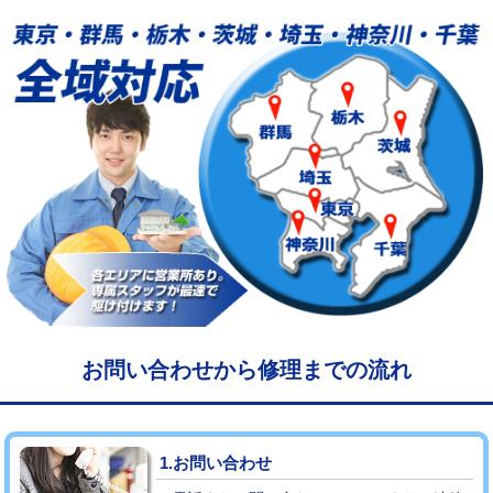
給水管工事※（塩ビ管（VP・HI）使
33,000円
用/3ｍまで)
給水管工事※（塩ビ管（VP・HI）使
+8,800円
用（追加）/3ｍ超え)
給水管工事※（ライニング鋼管・銅
44,000円
管・ポリ管・HT管使用/3ｍまで)
給水管工事※（ライニング鋼管・銅
+8,800円
管・ポリ管・HT管使用/3ｍ超え)
マス交換（土の掘削・埋め戻し作業）
11,000円~
マス交換（深さ50㎝未満）
55,000円
お問い合わせから修理までの流れ
マス交換（深さ50㎝以上）
66,000円
コンクリート斫り（厚さ10㎝まで）
27,500円
1.お問い合わせ
コンクリート斫り（厚さ10㎝超え）
38,500円