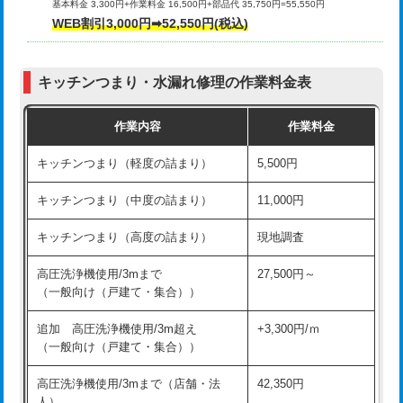
基本料金 3,300円+作業料金 16,500円+部品代 35,750円=55,550円
給水管工事※（ライニング鋼管・銅
44,000円
WEB割引3,000円➡52,550円(税込)
その他部品の脱着
8,800円～
管・ポリ管・HT管使用/3ｍまで)
交換・取付（タンク）
22,000円+材料費
給水管工事※（ライニング鋼管・銅
+8,800円
管・ポリ管・HT管使用/3ｍ超え)
キッチンつまり・水漏れ修理の作業料金表
交換・取付(単水栓（壁付・デッキ
13,200円+材料費
式）)
排水管工事（土の掘削・埋め戻し作
11,000円~
作業内容
作業料金
業）
交換・取付(混合水栓（壁付・デッキ
16,500円+材料費
キッチンつまり（軽度の詰まり）
5,500円
式・ワンホール）)
排水管工事（排水管工事/3ｍまで）
55,000円
キッチンつまり（中度の詰まり）
11,000円
交換・取付(排水栓・排水トラップ
22,000円+材料費
排水管工事（追加 排水管工事/3ｍ超
+11,000円
（P/S/ポップアップ））
え）
キッチンつまり（高度の詰まり）
現地調査
交換・取付（その他部品）
11,000円+材料費
マス交換（土の掘削・埋め戻し作業）
11,000円~
高圧洗浄機使用/3mまで
27,500円～
（一般向け（戸建て・集合））
持込商品取付（単水栓）
13,200円
マス交換（深さ50㎝未満）
55,000円
追加 高圧洗浄機使用/3m超え
+3,300円/ｍ
持込商品取付（混合水栓）
16,500円
マス交換（深さ50㎝以上）
66,000円
（一般向け（戸建て・集合））
持込商品取付（浄水器・分岐水栓）
16,500円
コンクリート斫り（厚さ10㎝まで）
27,500円
高圧洗浄機使用/3mまで（店舗・法
42,350円
人）