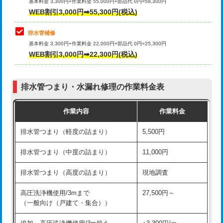
式）)
基本料金 3,300円+作業料金 55,000円+部品代 0円=58,300円
コンクリート斫り（厚さ10㎝超え）
38,500円
WEB割引3,000円➡55,300円(税込)
交換・取付(混合水栓（壁付・デッキ
16,500円+材料費
式・ワンホール）)
モルタル補修（厚さ10㎝まで）
27,500円
排水管補修
基本料金 3,300円+作業料金 22,000円+部品代 0円=25,300円
交換・取付(排水栓・排水トラップ
22,000円+材料費
モルタル補修（厚さ10㎝超え）
38,500円
WEB割引3,000円➡22,300円(税込)
（P/S/ポップアップ））
台所シンク・作業台設置
現場見積
交換・取付（その他部品）
11,000円+材料費
排水管つまり・水漏れ修理の作業料金表
追加人工
16,500円
持込商品取付（単水栓）
13,200円
作業内容
作業料金
廃棄・処分
現場見積
持込商品取付（混合水栓）
16,500円
排水管つまり（軽度の詰まり）
5,500円
※給水管工事は20mmまでの価格です。
持込商品取付（浄水器・分岐水栓）
16,500円
排水管つまり（中度の詰まり）
11,000円
給水管工事※（ホール加工)
16,500円
排水管つまり（高度の詰まり）
現地調査
給水管工事※（バンド止め)
3,300円
高圧洗浄機使用/3mまで
27,500円～
（一般向け（戸建て・集合））
給水管工事※（支持金具設置)
5,500円