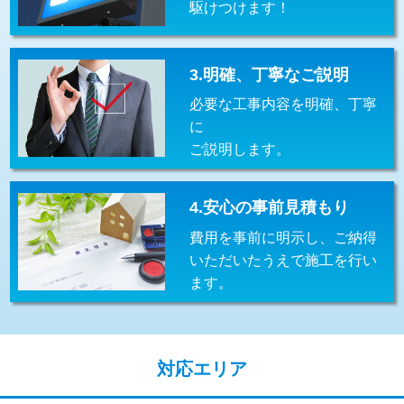
駆けつけます！
交換・取付(排水栓・排水トラップ
22,000円+材料費
（P/S/ポップアップ））
交換・取付（その他部品）
11,000円+材料費
3.明確、丁寧なご説明
必要な工事内容を明確、丁寧
持込商品取付（単水栓）
13,200円
に
持込商品取付（混合水栓）
16,500円
ご説明します。
持込商品取付（浄水器・分岐水栓）
16,500円
4.安心の事前見積もり
給水管工事※（ホール加工)
16,500円
費用を事前に明示し、ご納得
給水管工事※（バンド止め)
3,300円
いただいたうえで施工を行い
ます。
給水管工事※（支持金具設置)
5,500円
給水管工事※（保温材使用（バンド止
5,500円
め込み）)
対応エリア
給水管工事※（土の掘削・埋め戻し作
11,000円
業)