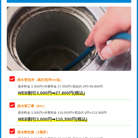
給水管工事※（ライニング鋼管・銅
44,000円
追加トーラー機使用/3m超え
+3,300円
管・ポリ管・HT管使用/3ｍまで)
カメラ調査
33,000円
給水管工事※（ライニング鋼管・銅
+8,800円
管・ポリ管・HT管使用/3ｍ超え)
桝清掃
8,800円
排水管工事（土の掘削・埋め戻し作
11,000円~
止水・漏水調査・防水処理・清掃・修
11,000円
業）
理・調整・分解・加工など（軽作業）
排水管工事（排水管工事/3ｍまで）
55,000円
止水・漏水調査・防水処理・清掃・修
22,000円
理・調整・分解・加工など（中作業）
排水管工事（追加 排水管工事/3ｍ超
+11,000円
排水管洗浄（高圧洗浄3ｍ迄）
え）
基本料金 3,300円+作業料金 27,500円+部品代 0円=30,800円
止水・漏水調査・防水処理・清掃・修
33,000円
WEB割引3,000円➡27,800円(税込)
理・調整・分解・加工など（重作業）
マス交換（土の掘削・埋め戻し作業）
11,000円~
排水管工事（8ｍ）
その他部品の脱着
8,800円～
マス交換（深さ50㎝未満）
55,000円
基本料金 3,300円+作業料金 110,000円+部品代 0円=113,300円
WEB割引3,000円➡110,300円(税込)
交換・取付（タンク）
22,000円+材料費
マス交換（深さ50㎝以上）
66,000円
交換・取付(単水栓（壁付・デッキ
13,200円+材料費
コンクリート斫り（厚さ10㎝まで）
27,500円
排水桝交換（1箇所）