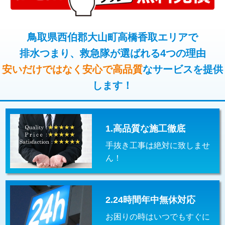
コンクリート斫り（厚さ10㎝超え）
38,500円
桝清掃
8,800円
モルタル補修（厚さ10㎝まで）
27,500円
鳥取県西伯郡大山町高橋香取エリアで
止水・漏水調査・防水処理・清掃・修
11,000円
理・調整・分解・加工など（軽作業）
排水つまり、救急隊が選ばれる4つの理由
モルタル補修（厚さ10㎝超え）
38,500円
安いだけではなく安心で高品質
なサービスを提供
止水・漏水調査・防水処理・清掃・修
22,000円
追加人工
16,500円
理・調整・分解・加工など（中作業）
します！
廃棄・処分
現場見積
止水・漏水調査・防水処理・清掃・修
33,000円
理・調整・分解・加工など（重作業）
1.高品質な施工徹底
その他部品の脱着
8,800円～
手抜き工事は絶対に致しませ
交換・取付（タンク）
22,000円+材料費
ん！
交換・取付(単水栓（壁付・デッキ
13,200円+材料費
式）)
2.24時間年中無休対応
交換・取付(混合水栓（壁付・デッキ
16,500円+材料費
式・ワンホール）)
お困りの時はいつでもすぐに