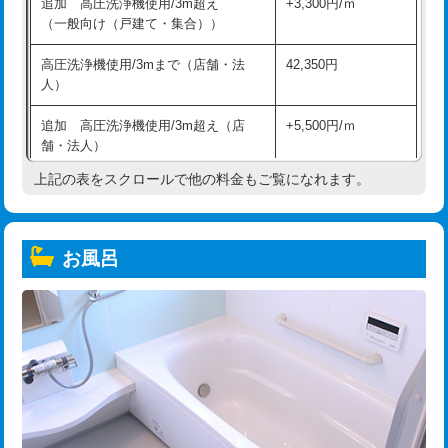
追加 高圧洗浄機使用/3m超え
+3,300円/ｍ
（一般向け（戸建て・集合））
高圧洗浄機使用/3mまで（店舗・法
42,350円
人）
追加 高圧洗浄機使用/3m超え（店
+5,500円/ｍ
舗・法人）
上記の表をスクロールで他の料金もご覧になれます。
高度高圧洗浄換
現地調査
トーラー作業
16,500円
お風呂
トーラー機使用/3mまで
33,000円
追加トーラー機使用/3m超え
+3,300円
カメラ調査
33,000円
桝清掃
8,800円
止水・漏水調査・防水処理・清掃・修
11,000円