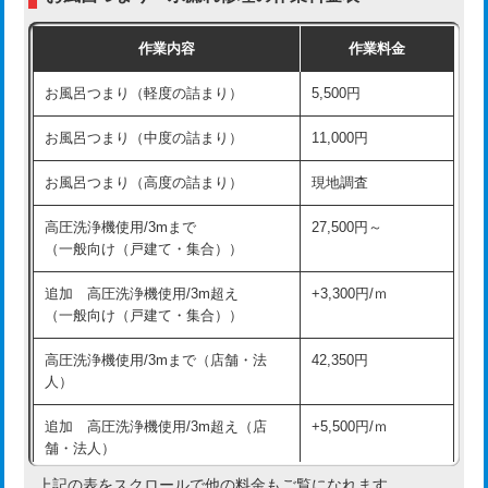
交換・取付（普通便座）
11,000円+材料費
作業内容
作業料金
交換・取付（温水洗浄便座）
16,500円+材料費
お風呂つまり（軽度の詰まり）
5,500円
交換・取付(単水栓（壁付・デッキ
13,200円+材料費
式）)
お風呂つまり（中度の詰まり）
11,000円
交換・取付(混合水栓（壁付・デッキ
16,500円+材料費
お風呂つまり（高度の詰まり）
現地調査
式・ワンホール）)
高圧洗浄機使用/3mまで
27,500円～
交換・取付(排水栓・排水トラップ
22,000円+材料費
（一般向け（戸建て・集合））
（P/S/ポップアップ））
追加 高圧洗浄機使用/3m超え
+3,300円/ｍ
交換・取付（その他部品）
11,000円+材料費
（一般向け（戸建て・集合））
持込商品取付（単水栓）
13,200円
高圧洗浄機使用/3mまで（店舗・法
42,350円
人）
持込商品取付（混合水栓）
16,500円
追加 高圧洗浄機使用/3m超え（店
+5,500円/ｍ
持込商品取付（浄水器・分岐水栓）
16,500円
舗・法人）
持込商品取付（温水洗浄便座）
22,000円
上記の表をスクロールで他の料金もご覧になれます。