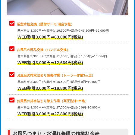
理・調整・分解・加工など（軽作業）
止水・漏水調査・防水処理・清掃・修
22,000円
理・調整・分解・加工など（中作業）
浴室水栓交換（壁付サーモ 混合水栓）
基本料金 3,300円+作業料金 16,500円+部品代 46,200円=66,000円
止水・漏水調査・防水処理・清掃・修
33,000円
WEB割引3,000円➡63,000円(税込)
理・調整・分解・加工など（重作業）
お風呂の部品交換（ハンドル交換）
トイレタンク脱着
16,500円
基本料金 3,300円+作業料金 11,000円+部品代 1,364円=15,664円
WEB割引3,000円➡12,664円(税込)
トイレ便器脱着
16,500円
タンクレストイレ脱着
33,000円
お風呂の排水詰まり除去作業（トーラー作業3ｍ迄）
基本料金 3,300円+作業料金 16,500円+部品代 0円=19,800円
小便器トイレ脱着
現地見積
WEB割引3,000円➡16,800円(税込)
その他部品の脱着
8,800円～
お風呂の排水詰まり除去作業（高圧洗浄3ｍ迄）
基本料金 3,300円+作業料金 27,500円+部品代 0円=30,800円
交換・取付（タンク）
22,000円+材料費
WEB割引3,000円➡27,800円(税込)
交換・取付（便器）
22,000円+材料費
お風呂つまり・水漏れ修理の作業料金表