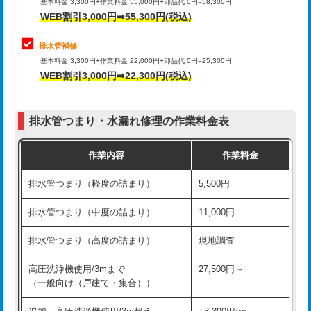
式）)
基本料金 3,300円+作業料金 55,000円+部品代 0円=58,300円
コンクリート斫り（厚さ10㎝超え）
38,500円
WEB割引3,000円➡55,300円(税込)
交換・取付(混合水栓（壁付・デッキ
16,500円+材料費
式・ワンホール）)
モルタル補修（厚さ10㎝まで）
27,500円
排水管補修
基本料金 3,300円+作業料金 22,000円+部品代 0円=25,300円
交換・取付(排水栓・排水トラップ
22,000円+材料費
モルタル補修（厚さ10㎝超え）
38,500円
WEB割引3,000円➡22,300円(税込)
（P/S/ポップアップ））
台所シンク・作業台設置
現場見積
交換・取付（その他部品）
11,000円+材料費
排水管つまり・水漏れ修理の作業料金表
追加人工
16,500円
持込商品取付（単水栓）
13,200円
作業内容
作業料金
廃棄・処分
現場見積
持込商品取付（混合水栓）
16,500円
排水管つまり（軽度の詰まり）
5,500円
※給水管工事は20mmまでの価格です。
持込商品取付（浄水器・分岐水栓）
16,500円
排水管つまり（中度の詰まり）
11,000円
給水管工事※（ホール加工)
16,500円
排水管つまり（高度の詰まり）
現地調査
給水管工事※（バンド止め)
3,300円
高圧洗浄機使用/3mまで
27,500円～
（一般向け（戸建て・集合））
給水管工事※（支持金具設置)
5,500円