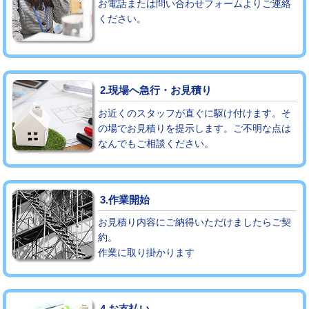
お電話または問い合わせフォームよりご連絡
ください。
モルタル補修（厚さ10㎝まで）
27,500円
モルタル補修（厚さ10㎝超え）
38,500円
追加人工
16,500円
2.現場へ急行・お見積り
廃棄・処分
現場見積
お近くのスタッフが直ぐに駆け付けます。そ
の場でお見積りを提示します。ご不明な点は
なんでもご相談ください。
※給水管工事は20mmまでの価格です。
3.作業開始
お見積り内容にご納得いただけましたらご契
約。
作業に取り掛かります
4.お支払い