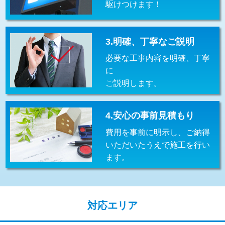
駆けつけます！
交換・取付(排水栓・排水トラップ
22,000円+材料費
（P/S/ポップアップ））
交換・取付（その他部品）
11,000円+材料費
3.明確、丁寧なご説明
必要な工事内容を明確、丁寧
持込商品取付（単水栓）
13,200円
に
持込商品取付（混合水栓）
16,500円
ご説明します。
持込商品取付（浄水器・分岐水栓）
16,500円
4.安心の事前見積もり
給水管工事※（ホール加工)
16,500円
費用を事前に明示し、ご納得
給水管工事※（バンド止め)
3,300円
いただいたうえで施工を行い
ます。
給水管工事※（支持金具設置)
5,500円
給水管工事※（保温材使用（バンド止
5,500円
め込み）)
対応エリア
給水管工事※（土の掘削・埋め戻し作
11,000円
業)