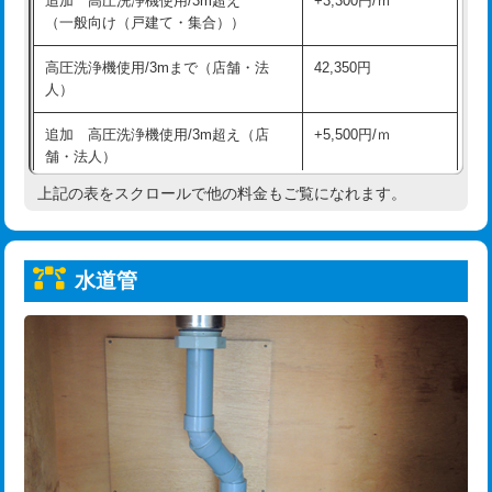
追加 高圧洗浄機使用/3m超え
+3,300円/ｍ
給水管工事※（保温材使用（バンド止
5,500円
（一般向け（戸建て・集合））
め込み）)
高圧洗浄機使用/3mまで（店舗・法
42,350円
給水管工事※（土の掘削・埋め戻し作
11,000円
人）
業)
追加 高圧洗浄機使用/3m超え（店
+5,500円/ｍ
給水管工事※（塩ビ管（VP・HI）使
33,000円
舗・法人）
用/3ｍまで)
上記の表をスクロールで他の料金もご覧になれます。
高度高圧洗浄換
現地調査
給水管工事※（塩ビ管（VP・HI）使
+8,800円
用（追加）/3ｍ超え)
トーラー作業
16,500円
給水管工事※（ライニング鋼管・銅
44,000円
水道管
トーラー機使用/3mまで
33,000円
管・ポリ管・HT管使用/3ｍまで)
追加トーラー機使用/3m超え
+3,300円
給水管工事※（ライニング鋼管・銅
+8,800円
管・ポリ管・HT管使用/3ｍ超え)
カメラ調査
33,000円
排水管工事（土の掘削・埋め戻し作
11,000円~
桝清掃
8,800円
業）
止水・漏水調査・防水処理・清掃・修
11,000円
排水管工事（排水管工事/3ｍまで）
55,000円