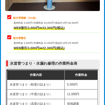
理・調整・分解・加工など（軽作業）
排水管工事（追加 排水管工事/3ｍ超
+11,000円
止水・漏水調査・防水処理・清掃・修
22,000円
え）
理・調整・分解・加工など（中作業）
給水管補修（3ｍ迄）
マス交換（土の掘削・埋め戻し作業）
11,000円~
基本料金 3,300円+作業料金 33,000円+部品代 0円=36,300円
止水・漏水調査・防水処理・清掃・修
33,000円
WEB割引3,000円➡33,300円(税込)
理・調整・分解・加工など（重作業）
マス交換（深さ50㎝未満）
55,000円
給水管撤去
その他部品の脱着
8,800円～
マス交換（深さ50㎝以上）
66,000円
基本料金 3,300円+作業料金 22,000円+部品代 0円=25,300円
WEB割引3,000円➡22,300円(税込)
交換・取付（タンク）
22,000円+材料費
コンクリート斫り（厚さ10㎝まで）
27,500円
交換・取付(単水栓（壁付・デッキ
13,200円+材料費
コンクリート斫り（厚さ10㎝超え）
38,500円
式）)
水道管つまり・水漏れ修理の作業料金表
モルタル補修（厚さ10㎝まで）
27,500円
交換・取付(混合水栓（壁付・デッキ
16,500円+材料費
作業内容
作業料金
式・ワンホール）)
モルタル補修（厚さ10㎝超え）
38,500円
水道管つまり（軽度の詰まり）
5,500円
交換・取付(排水栓・排水トラップ
22,000円+材料費
洗面台設置
38,500円
（P/S/ポップアップ））
水道管つまり（中度の詰まり）
11,000円
化粧台設置
22,000円
交換・取付（その他部品）
11,000円+材料費
水道管つまり（高度の詰まり）
現地調査