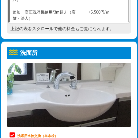
給水管工事※（ホール加工)
16,500円
コンクリート斫り（厚さ10㎝超え）
38,500円
追加 高圧洗浄機使用/3m超え（店
+5,500円/ｍ
給水管工事※（バンド止め)
3,300円
モルタル補修（厚さ10㎝まで）
27,500円
舗・法人）
給水管工事※（支持金具設置)
5,500円
モルタル補修（厚さ10㎝超え）
38,500円
上記の表をスクロールで他の料金もご覧になれます。
高度高圧洗浄換
現地調査
給水管工事※（保温材使用（バンド止
5,500円
洗面台設置
38,500円
トーラー作業
16,500円
め込み）)
洗面所
追加人工
16,500円
トーラー機使用/3mまで
33,000円
給水管工事※（土の掘削・埋め戻し作
11,000円
業)
廃棄・処分
現場見積
追加トーラー機使用/3m超え
+3,300円
給水管工事※（塩ビ管（VP・HI）使
33,000円
※給水管工事は20mmまでの価格です。
カメラ調査
33,000円
用/3ｍまで)
桝清掃
8,800円
給水管工事※（塩ビ管（VP・HI）使
+8,800円
用（追加）/3ｍ超え)
止水・漏水調査・防水処理・清掃・修
11,000円
理・調整・分解・加工など（軽作業）
給水管工事※（ライニング鋼管・銅
44,000円
管・ポリ管・HT管使用/3ｍまで)
止水・漏水調査・防水処理・清掃・修
22,000円
理・調整・分解・加工など（中作業）
給水管工事※（ライニング鋼管・銅
+8,800円
洗濯用水栓交換（単水栓）