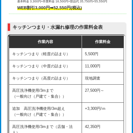
基本料金 3,300円+作業料金 16,500円+部品代 35,750円=55,550円
給水管工事※（ライニング鋼管・銅
44,000円
WEB割引3,000円➡52,550円(税込)
その他部品の脱着
8,800円～
管・ポリ管・HT管使用/3ｍまで)
交換・取付（タンク）
22,000円+材料費
給水管工事※（ライニング鋼管・銅
+8,800円
管・ポリ管・HT管使用/3ｍ超え)
キッチンつまり・水漏れ修理の作業料金表
交換・取付(単水栓（壁付・デッキ
13,200円+材料費
式）)
排水管工事（土の掘削・埋め戻し作
11,000円~
作業内容
作業料金
業）
交換・取付(混合水栓（壁付・デッキ
16,500円+材料費
キッチンつまり（軽度の詰まり）
5,500円
式・ワンホール）)
排水管工事（排水管工事/3ｍまで）
55,000円
キッチンつまり（中度の詰まり）
11,000円
交換・取付(排水栓・排水トラップ
22,000円+材料費
排水管工事（追加 排水管工事/3ｍ超
+11,000円
（P/S/ポップアップ））
え）
キッチンつまり（高度の詰まり）
現地調査
交換・取付（その他部品）
11,000円+材料費
マス交換（土の掘削・埋め戻し作業）
11,000円~
高圧洗浄機使用/3mまで
27,500円～
（一般向け（戸建て・集合））
持込商品取付（単水栓）
13,200円
マス交換（深さ50㎝未満）
55,000円
追加 高圧洗浄機使用/3m超え
+3,300円/ｍ
持込商品取付（混合水栓）
16,500円
マス交換（深さ50㎝以上）
66,000円
（一般向け（戸建て・集合））
持込商品取付（浄水器・分岐水栓）
16,500円
コンクリート斫り（厚さ10㎝まで）
27,500円
高圧洗浄機使用/3mまで（店舗・法
42,350円
人）