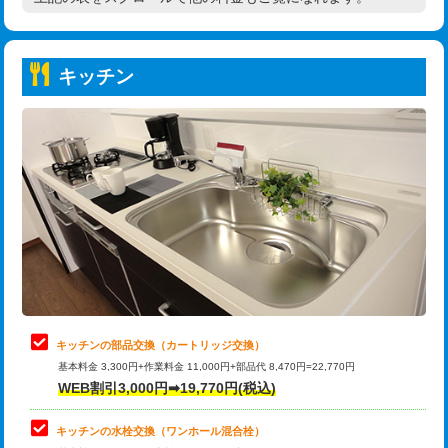
高度高圧洗浄換
現地調査
持込商品取付（普通便座⇔温水洗浄便
22,000円
トーラー作業
16,500円
座）
キッチン
トーラー機使用/3mまで
33,000円
給水管工事※（ホール加工)
16,500円
追加トーラー機使用/3m超え
+3,300円
給水管工事※（バンド止め)
3,300円
カメラ調査
33,000円
給水管工事※（支持金具設置)
5,500円
桝清掃
8,800円
給水管工事※（保温材使用（バンド止
5,500円
め込み）)
止水・漏水調査・防水処理・清掃・修
11,000円
理・調整・分解・加工など（軽作業）
給水管工事※（土の掘削・埋め戻し作
11,000円
業)
止水・漏水調査・防水処理・清掃・修
22,000円
理・調整・分解・加工など（中作業）
給水管工事※（塩ビ管（VP・HI）使
33,000円
キッチンの部品交換（カートリッジ交換）
用/3ｍまで)
基本料金 3,300円+作業料金 11,000円+部品代 8,470円=22,770円
止水・漏水調査・防水処理・清掃・修
33,000円
WEB割引3,000円➡19,770円(税込)
理・調整・分解・加工など（重作業）
給水管工事※（塩ビ管（VP・HI）使
+8,800円
用（追加）/3ｍ超え)
キッチンの水栓交換（ワンホール混合栓）
お風呂タンク脱着
16,500円