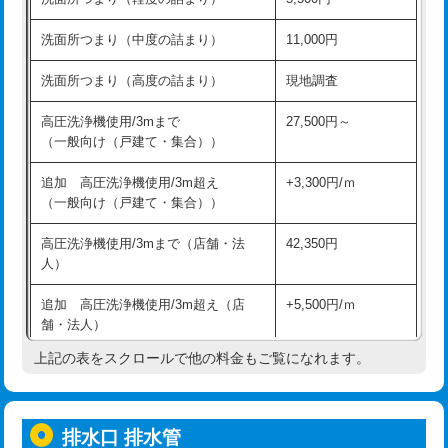
モルタル補修（厚さ10㎝超え）
38,500円
持込商品取付（混合水栓）
16,500円
洗面所つまり（中度の詰まり）
11,000円
洗面台設置
38,500円
持込商品取付（浄水器・分岐水栓）
16,500円
洗面所つまり（高度の詰まり）
現地調査
バスタブ設置
現場見積
給水管工事※（ホール加工)
16,500円
高圧洗浄機使用/3mまで
27,500円～
追加人工
16,500円
（一般向け（戸建て・集合））
給水管工事※（バンド止め)
3,300円
廃棄・処分
現場見積
追加 高圧洗浄機使用/3m超え
+3,300円/ｍ
給水管工事※（支持金具設置)
5,500円
（一般向け（戸建て・集合））
※給水管工事は20mmまでの価格です。
給水管工事※（保温材使用（バンド止
5,500円
高圧洗浄機使用/3mまで（店舗・法
42,350円
め込み）)
人）
給水管工事※（土の掘削・埋め戻し作
11,000円
追加 高圧洗浄機使用/3m超え（店
+5,500円/ｍ
業)
舗・法人）
給水管工事※（塩ビ管（VP・HI）使
33,000円
上記の表をスクロールで他の料金もご覧になれます。
高度高圧洗浄換
現地調査
用/3ｍまで)
トーラー作業
16,500円
給水管工事※（塩ビ管（VP・HI）使
+8,800円
用（追加）/3ｍ超え)
排水口 排水管
トーラー機使用/3mまで
33,000円