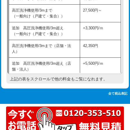
追加人工
16,500円
持込商品取付（単水栓）
13,200円
高圧洗浄機使用/3mまで
27,500円～
廃棄・処分
現場見積
（一般向け（戸建て・集合））
持込商品取付（混合水栓）
16,500円
※給水管工事は20mmまでの価格です。
追加 高圧洗浄機使用/3m超え
+3,300円/ｍ
持込商品取付（浄水器・分岐水栓）
16,500円
（一般向け（戸建て・集合））
排水管工事（土の掘削・埋め戻し作
11,000円~
高圧洗浄機使用/3mまで（店舗・法
42,350円
業）
人）
排水管工事（排水管工事/3ｍまで）
55,000円
追加 高圧洗浄機使用/3m超え（店
+5,500円/ｍ
舗・法人）
排水管工事（追加 排水管工事/3ｍ超
+11,000円
え）
上記の表をスクロールで他の料金もご覧になれます。
高度高圧洗浄換
現地調査
マス交換（土の掘削・埋め戻し作業）
11,000円~
トーラー作業
16,500円
全て税込表記
マス交換（深さ50㎝未満）
55,000円
トーラー機使用/3mまで
33,000円
マス交換（深さ50㎝以上）
66,000円
追加トーラー機使用/3m超え
+3,300円
コンクリート斫り（厚さ10㎝まで）
27,500円
カメラ調査
33,000円