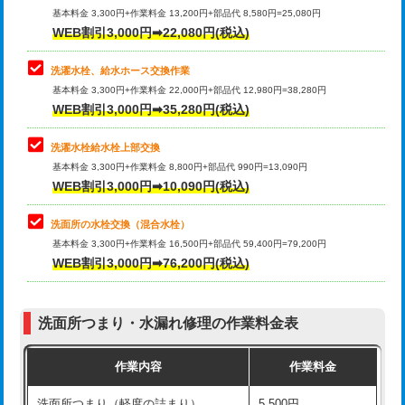
管・ポリ管・HT管使用/3ｍ超え)
基本料金 3,300円+作業料金 13,200円+部品代 8,580円=25,080円
止水・漏水調査・防水処理・清掃・修
33,000円
WEB割引3,000円➡22,080円(税込)
理・調整・分解・加工など（重作業）
排水管工事（土の掘削・埋め戻し作
11,000円~
業）
洗濯水栓、給水ホース交換作業
キッチンタンク脱着
16,500円
基本料金 3,300円+作業料金 22,000円+部品代 12,980円=38,280円
排水管工事（排水管工事/3ｍまで）
55,000円
WEB割引3,000円➡35,280円(税込)
その他部品の脱着
8,800円～
排水管工事（追加 排水管工事/3ｍ超
+11,000円
交換・取付（タンク）
22,000円+材料費
洗濯水栓給水栓上部交換
え）
基本料金 3,300円+作業料金 8,800円+部品代 990円=13,090円
交換・取付(単水栓（壁付・デッキ
13,200円+材料費
WEB割引3,000円➡10,090円(税込)
マス交換（土の掘削・埋め戻し作業）
11,000円~
式）)
洗面所の水栓交換（混合水栓）
マス交換（深さ50㎝未満）
55,000円
交換・取付(混合水栓（壁付・デッキ
16,500円+材料費
基本料金 3,300円+作業料金 16,500円+部品代 59,400円=79,200円
式・ワンホール）)
WEB割引3,000円➡76,200円(税込)
マス交換（深さ50㎝以上）
66,000円
交換・取付(排水栓・排水トラップ
22,000円+材料費
コンクリート斫り（厚さ10㎝まで）
27,500円
（P/S/ポップアップ））
洗面所つまり・水漏れ修理の作業料金表
コンクリート斫り（厚さ10㎝超え）
38,500円
交換・取付（その他部品）
11,000円+材料費
作業内容
作業料金
モルタル補修（厚さ10㎝まで）
27,500円
持込商品取付（単水栓）
13,200円
洗面所つまり（軽度の詰まり）
5,500円