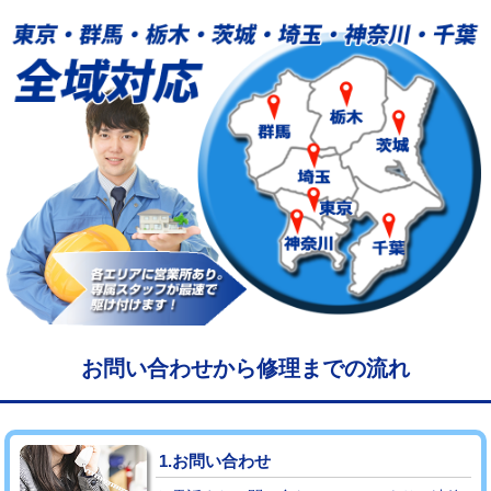
給水管工事※（塩ビ管（VP・HI）使
33,000円
用/3ｍまで)
給水管工事※（塩ビ管（VP・HI）使
+8,800円
用（追加）/3ｍ超え)
給水管工事※（ライニング鋼管・銅
44,000円
管・ポリ管・HT管使用/3ｍまで)
給水管工事※（ライニング鋼管・銅
+8,800円
管・ポリ管・HT管使用/3ｍ超え)
マス交換（土の掘削・埋め戻し作業）
11,000円~
マス交換（深さ50㎝未満）
55,000円
お問い合わせから修理までの流れ
マス交換（深さ50㎝以上）
66,000円
コンクリート斫り（厚さ10㎝まで）
27,500円
1.お問い合わせ
コンクリート斫り（厚さ10㎝超え）
38,500円