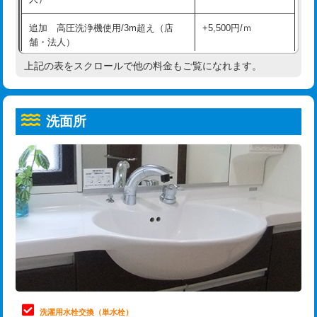
給水管工事※（ホール加工)
16,500円
コンクリート斫り（厚さ10㎝超え）
38,500円
追加 高圧洗浄機使用/3m超え（店
+5,500円/ｍ
給水管工事※（バンド止め)
3,300円
モルタル補修（厚さ10㎝まで）
27,500円
舗・法人）
給水管工事※（支持金具設置)
5,500円
モルタル補修（厚さ10㎝超え）
38,500円
上記の表をスクロールで他の料金もご覧になれます。
高度高圧洗浄換
現地調査
給水管工事※（保温材使用（バンド止
5,500円
洗面台設置
38,500円
トーラー作業
16,500円
め込み）)
洗面所
追加人工
16,500円
トーラー機使用/3mまで
33,000円
給水管工事※（土の掘削・埋め戻し作
11,000円
業)
廃棄・処分
現場見積
追加トーラー機使用/3m超え
+3,300円
給水管工事※（塩ビ管（VP・HI）使
33,000円
※給水管工事は20mmまでの価格です。
カメラ調査
33,000円
用/3ｍまで)
桝清掃
8,800円
給水管工事※（塩ビ管（VP・HI）使
+8,800円
用（追加）/3ｍ超え)
止水・漏水調査・防水処理・清掃・修
11,000円
理・調整・分解・加工など（軽作業）
給水管工事※（ライニング鋼管・銅
44,000円
管・ポリ管・HT管使用/3ｍまで)
止水・漏水調査・防水処理・清掃・修
22,000円
理・調整・分解・加工など（中作業）
給水管工事※（ライニング鋼管・銅
+8,800円
洗濯用水栓交換（単水栓）