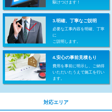
駆けつけます！
交換・取付(排水栓・排水トラップ
22,000円+材料費
（P/S/ポップアップ））
交換・取付（その他部品）
11,000円+材料費
3.明確、丁寧なご説明
必要な工事内容を明確、丁寧
持込商品取付（単水栓）
13,200円
に
持込商品取付（混合水栓）
16,500円
ご説明します。
持込商品取付（浄水器・分岐水栓）
16,500円
4.安心の事前見積もり
給水管工事※（ホール加工)
16,500円
費用を事前に明示し、ご納得
給水管工事※（バンド止め)
3,300円
いただいたうえで施工を行い
ます。
給水管工事※（支持金具設置)
5,500円
給水管工事※（保温材使用（バンド止
5,500円
め込み）)
対応エリア
給水管工事※（土の掘削・埋め戻し作
11,000円
業)