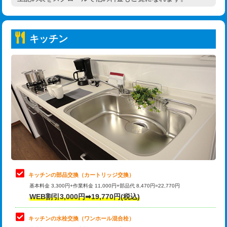
高度高圧洗浄換
現地調査
持込商品取付（普通便座⇔温水洗浄便
22,000円
トーラー作業
16,500円
座）
キッチン
トーラー機使用/3mまで
33,000円
給水管工事※（ホール加工)
16,500円
追加トーラー機使用/3m超え
+3,300円
給水管工事※（バンド止め)
3,300円
カメラ調査
33,000円
給水管工事※（支持金具設置)
5,500円
桝清掃
8,800円
給水管工事※（保温材使用（バンド止
5,500円
め込み）)
止水・漏水調査・防水処理・清掃・修
11,000円
理・調整・分解・加工など（軽作業）
給水管工事※（土の掘削・埋め戻し作
11,000円
業)
止水・漏水調査・防水処理・清掃・修
22,000円
理・調整・分解・加工など（中作業）
給水管工事※（塩ビ管（VP・HI）使
33,000円
キッチンの部品交換（カートリッジ交換）
用/3ｍまで)
基本料金 3,300円+作業料金 11,000円+部品代 8,470円=22,770円
止水・漏水調査・防水処理・清掃・修
33,000円
WEB割引3,000円➡19,770円(税込)
理・調整・分解・加工など（重作業）
給水管工事※（塩ビ管（VP・HI）使
+8,800円
用（追加）/3ｍ超え)
キッチンの水栓交換（ワンホール混合栓）
お風呂タンク脱着
16,500円