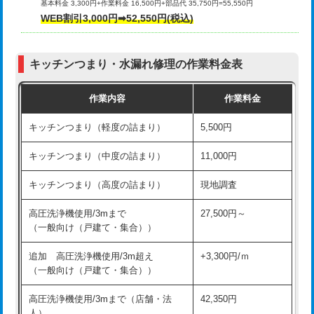
基本料金 3,300円+作業料金 16,500円+部品代 35,750円=55,550円
給水管工事※（ライニング鋼管・銅
44,000円
WEB割引3,000円➡52,550円(税込)
その他部品の脱着
8,800円～
管・ポリ管・HT管使用/3ｍまで)
交換・取付（タンク）
22,000円+材料費
給水管工事※（ライニング鋼管・銅
+8,800円
管・ポリ管・HT管使用/3ｍ超え)
キッチンつまり・水漏れ修理の作業料金表
交換・取付(単水栓（壁付・デッキ
13,200円+材料費
式）)
排水管工事（土の掘削・埋め戻し作
11,000円~
作業内容
作業料金
業）
交換・取付(混合水栓（壁付・デッキ
16,500円+材料費
キッチンつまり（軽度の詰まり）
5,500円
式・ワンホール）)
排水管工事（排水管工事/3ｍまで）
55,000円
キッチンつまり（中度の詰まり）
11,000円
交換・取付(排水栓・排水トラップ
22,000円+材料費
排水管工事（追加 排水管工事/3ｍ超
+11,000円
（P/S/ポップアップ））
え）
キッチンつまり（高度の詰まり）
現地調査
交換・取付（その他部品）
11,000円+材料費
マス交換（土の掘削・埋め戻し作業）
11,000円~
高圧洗浄機使用/3mまで
27,500円～
（一般向け（戸建て・集合））
持込商品取付（単水栓）
13,200円
マス交換（深さ50㎝未満）
55,000円
追加 高圧洗浄機使用/3m超え
+3,300円/ｍ
持込商品取付（混合水栓）
16,500円
マス交換（深さ50㎝以上）
66,000円
（一般向け（戸建て・集合））
持込商品取付（浄水器・分岐水栓）
16,500円
コンクリート斫り（厚さ10㎝まで）
27,500円
高圧洗浄機使用/3mまで（店舗・法
42,350円
人）