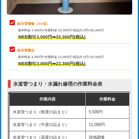
理・調整・分解・加工など（軽作業）
排水管工事（追加 排水管工事/3ｍ超
+11,000円
止水・漏水調査・防水処理・清掃・修
22,000円
え）
理・調整・分解・加工など（中作業）
給水管補修（3ｍ迄）
マス交換（土の掘削・埋め戻し作業）
11,000円~
基本料金 3,300円+作業料金 33,000円+部品代 0円=36,300円
止水・漏水調査・防水処理・清掃・修
33,000円
WEB割引3,000円➡33,300円(税込)
理・調整・分解・加工など（重作業）
マス交換（深さ50㎝未満）
55,000円
給水管撤去
その他部品の脱着
8,800円～
マス交換（深さ50㎝以上）
66,000円
基本料金 3,300円+作業料金 22,000円+部品代 0円=25,300円
WEB割引3,000円➡22,300円(税込)
交換・取付（タンク）
22,000円+材料費
コンクリート斫り（厚さ10㎝まで）
27,500円
交換・取付(単水栓（壁付・デッキ
13,200円+材料費
コンクリート斫り（厚さ10㎝超え）
38,500円
式）)
水道管つまり・水漏れ修理の作業料金表
モルタル補修（厚さ10㎝まで）
27,500円
交換・取付(混合水栓（壁付・デッキ
16,500円+材料費
作業内容
作業料金
式・ワンホール）)
モルタル補修（厚さ10㎝超え）
38,500円
水道管つまり（軽度の詰まり）
5,500円
交換・取付(排水栓・排水トラップ
22,000円+材料費
洗面台設置
38,500円
（P/S/ポップアップ））
水道管つまり（中度の詰まり）
11,000円
化粧台設置
22,000円
交換・取付（その他部品）
11,000円+材料費
水道管つまり（高度の詰まり）
現地調査