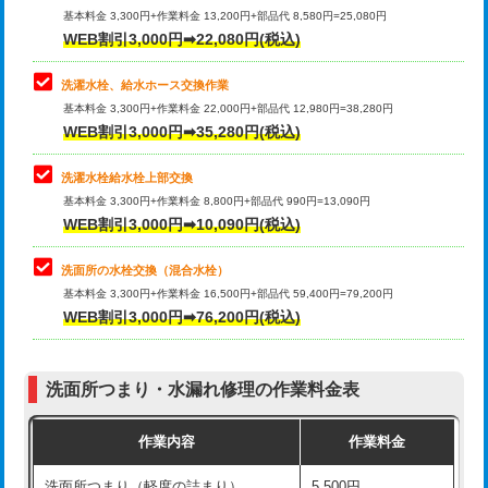
管・ポリ管・HT管使用/3ｍ超え)
基本料金 3,300円+作業料金 13,200円+部品代 8,580円=25,080円
止水・漏水調査・防水処理・清掃・修
33,000円
WEB割引3,000円➡22,080円(税込)
理・調整・分解・加工など（重作業）
排水管工事（土の掘削・埋め戻し作
11,000円~
業）
洗濯水栓、給水ホース交換作業
キッチンタンク脱着
16,500円
基本料金 3,300円+作業料金 22,000円+部品代 12,980円=38,280円
排水管工事（排水管工事/3ｍまで）
55,000円
WEB割引3,000円➡35,280円(税込)
その他部品の脱着
8,800円～
排水管工事（追加 排水管工事/3ｍ超
+11,000円
交換・取付（タンク）
22,000円+材料費
洗濯水栓給水栓上部交換
え）
基本料金 3,300円+作業料金 8,800円+部品代 990円=13,090円
交換・取付(単水栓（壁付・デッキ
13,200円+材料費
WEB割引3,000円➡10,090円(税込)
マス交換（土の掘削・埋め戻し作業）
11,000円~
式）)
洗面所の水栓交換（混合水栓）
マス交換（深さ50㎝未満）
55,000円
交換・取付(混合水栓（壁付・デッキ
16,500円+材料費
基本料金 3,300円+作業料金 16,500円+部品代 59,400円=79,200円
式・ワンホール）)
WEB割引3,000円➡76,200円(税込)
マス交換（深さ50㎝以上）
66,000円
交換・取付(排水栓・排水トラップ
22,000円+材料費
コンクリート斫り（厚さ10㎝まで）
27,500円
（P/S/ポップアップ））
洗面所つまり・水漏れ修理の作業料金表
コンクリート斫り（厚さ10㎝超え）
38,500円
交換・取付（その他部品）
11,000円+材料費
作業内容
作業料金
モルタル補修（厚さ10㎝まで）
27,500円
持込商品取付（単水栓）
13,200円
洗面所つまり（軽度の詰まり）
5,500円