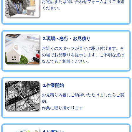
お電話または問い合わせフォームよりご連絡
ください。
モルタル補修（厚さ10㎝まで）
27,500円
モルタル補修（厚さ10㎝超え）
38,500円
追加人工
16,500円
2.現場へ急行・お見積り
廃棄・処分
現場見積
お近くのスタッフが直ぐに駆け付けます。そ
の場でお見積りを提示します。ご不明な点は
なんでもご相談ください。
※給水管工事は20mmまでの価格です。
3.作業開始
お見積り内容にご納得いただけましたらご契
約。
作業に取り掛かります
4.お支払い