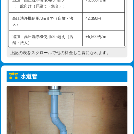
追加 高圧洗浄機使用/3m超え
+3,300円/ｍ
給水管工事※（保温材使用（バンド止
5,500円
（一般向け（戸建て・集合））
め込み）)
高圧洗浄機使用/3mまで（店舗・法
42,350円
給水管工事※（土の掘削・埋め戻し作
11,000円
人）
業)
追加 高圧洗浄機使用/3m超え（店
+5,500円/ｍ
給水管工事※（塩ビ管（VP・HI）使
33,000円
舗・法人）
用/3ｍまで)
上記の表をスクロールで他の料金もご覧になれます。
高度高圧洗浄換
現地調査
給水管工事※（塩ビ管（VP・HI）使
+8,800円
用（追加）/3ｍ超え)
トーラー作業
16,500円
給水管工事※（ライニング鋼管・銅
44,000円
水道管
トーラー機使用/3mまで
33,000円
管・ポリ管・HT管使用/3ｍまで)
追加トーラー機使用/3m超え
+3,300円
給水管工事※（ライニング鋼管・銅
+8,800円
管・ポリ管・HT管使用/3ｍ超え)
カメラ調査
33,000円
排水管工事（土の掘削・埋め戻し作
11,000円~
桝清掃
8,800円
業）
止水・漏水調査・防水処理・清掃・修
11,000円
排水管工事（排水管工事/3ｍまで）
55,000円