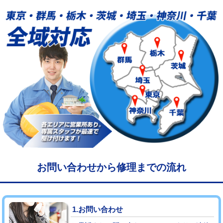
給水管工事※（塩ビ管（VP・HI）使
33,000円
用/3ｍまで)
給水管工事※（塩ビ管（VP・HI）使
+8,800円
用（追加）/3ｍ超え)
給水管工事※（ライニング鋼管・銅
44,000円
管・ポリ管・HT管使用/3ｍまで)
給水管工事※（ライニング鋼管・銅
+8,800円
管・ポリ管・HT管使用/3ｍ超え)
マス交換（土の掘削・埋め戻し作業）
11,000円~
マス交換（深さ50㎝未満）
55,000円
お問い合わせから修理までの流れ
マス交換（深さ50㎝以上）
66,000円
コンクリート斫り（厚さ10㎝まで）
27,500円
1.お問い合わせ
コンクリート斫り（厚さ10㎝超え）
38,500円