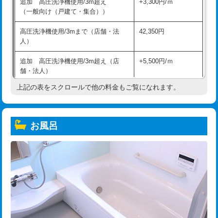
追加 高圧洗浄機使用/3m超え
+3,300円/ｍ
（一般向け（戸建て・集合））
高圧洗浄機使用/3mまで（店舗・法
42,350円
人）
追加 高圧洗浄機使用/3m超え（店
+5,500円/ｍ
舗・法人）
上記の表をスクロールで他の料金もご覧になれます。
高度高圧洗浄換
現地調査
トーラー作業
16,500円
お風呂
トーラー機使用/3mまで
33,000円
追加トーラー機使用/3m超え
+3,300円
カメラ調査
33,000円
桝清掃
8,800円
止水・漏水調査・防水処理・清掃・修
11,000円