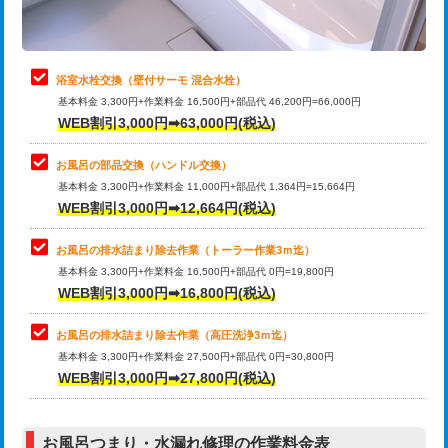
理・調整・分解・加工など（軽作業）
止水・漏水調査・防水処理・清掃・修
22,000円
理・調整・分解・加工など（中作業）
浴室水栓交換（壁付サーモ 混合水栓）
基本料金 3,300円+作業料金 16,500円+部品代 46,200円=66,000円
止水・漏水調査・防水処理・清掃・修
33,000円
WEB割引3,000円➡63,000円(税込)
理・調整・分解・加工など（重作業）
お風呂の部品交換（ハンドル交換）
トイレタンク脱着
16,500円
基本料金 3,300円+作業料金 11,000円+部品代 1,364円=15,664円
WEB割引3,000円➡12,664円(税込)
トイレ便器脱着
16,500円
タンクレストイレ脱着
33,000円
お風呂の排水詰まり除去作業（トーラー作業3ｍ迄）
基本料金 3,300円+作業料金 16,500円+部品代 0円=19,800円
小便器トイレ脱着
現地見積
WEB割引3,000円➡16,800円(税込)
その他部品の脱着
8,800円～
お風呂の排水詰まり除去作業（高圧洗浄3ｍ迄）
基本料金 3,300円+作業料金 27,500円+部品代 0円=30,800円
交換・取付（タンク）
22,000円+材料費
WEB割引3,000円➡27,800円(税込)
交換・取付（便器）
22,000円+材料費
お風呂つまり・水漏れ修理の作業料金表