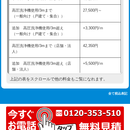
追加人工
16,500円
持込商品取付（単水栓）
13,200円
高圧洗浄機使用/3mまで
27,500円～
廃棄・処分
現場見積
（一般向け（戸建て・集合））
持込商品取付（混合水栓）
16,500円
※給水管工事は20mmまでの価格です。
追加 高圧洗浄機使用/3m超え
+3,300円/ｍ
持込商品取付（浄水器・分岐水栓）
16,500円
（一般向け（戸建て・集合））
排水管工事（土の掘削・埋め戻し作
11,000円~
高圧洗浄機使用/3mまで（店舗・法
42,350円
業）
人）
排水管工事（排水管工事/3ｍまで）
55,000円
追加 高圧洗浄機使用/3m超え（店
+5,500円/ｍ
舗・法人）
排水管工事（追加 排水管工事/3ｍ超
+11,000円
え）
上記の表をスクロールで他の料金もご覧になれます。
高度高圧洗浄換
現地調査
マス交換（土の掘削・埋め戻し作業）
11,000円~
トーラー作業
16,500円
全て税込表記
マス交換（深さ50㎝未満）
55,000円
トーラー機使用/3mまで
33,000円
マス交換（深さ50㎝以上）
66,000円
追加トーラー機使用/3m超え
+3,300円
コンクリート斫り（厚さ10㎝まで）
27,500円
カメラ調査
33,000円