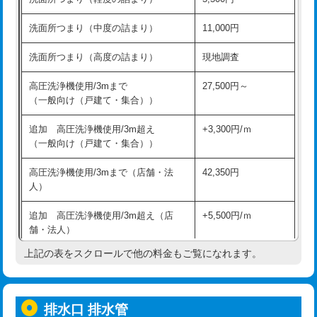
モルタル補修（厚さ10㎝超え）
38,500円
持込商品取付（混合水栓）
16,500円
洗面所つまり（中度の詰まり）
11,000円
洗面台設置
38,500円
持込商品取付（浄水器・分岐水栓）
16,500円
洗面所つまり（高度の詰まり）
現地調査
バスタブ設置
現場見積
給水管工事※（ホール加工)
16,500円
高圧洗浄機使用/3mまで
27,500円～
追加人工
16,500円
（一般向け（戸建て・集合））
給水管工事※（バンド止め)
3,300円
廃棄・処分
現場見積
追加 高圧洗浄機使用/3m超え
+3,300円/ｍ
給水管工事※（支持金具設置)
5,500円
（一般向け（戸建て・集合））
※給水管工事は20mmまでの価格です。
給水管工事※（保温材使用（バンド止
5,500円
高圧洗浄機使用/3mまで（店舗・法
42,350円
め込み）)
人）
給水管工事※（土の掘削・埋め戻し作
11,000円
追加 高圧洗浄機使用/3m超え（店
+5,500円/ｍ
業)
舗・法人）
給水管工事※（塩ビ管（VP・HI）使
33,000円
上記の表をスクロールで他の料金もご覧になれます。
高度高圧洗浄換
現地調査
用/3ｍまで)
トーラー作業
16,500円
給水管工事※（塩ビ管（VP・HI）使
+8,800円
用（追加）/3ｍ超え)
排水口 排水管
トーラー機使用/3mまで
33,000円