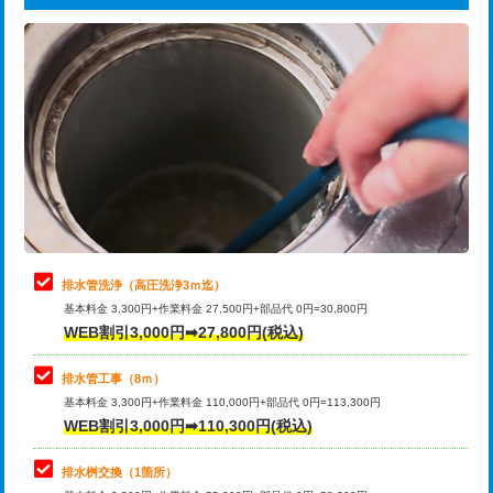
給水管工事※（ライニング鋼管・銅
44,000円
追加トーラー機使用/3m超え
+3,300円
管・ポリ管・HT管使用/3ｍまで)
カメラ調査
33,000円
給水管工事※（ライニング鋼管・銅
+8,800円
管・ポリ管・HT管使用/3ｍ超え)
桝清掃
8,800円
排水管工事（土の掘削・埋め戻し作
11,000円~
止水・漏水調査・防水処理・清掃・修
11,000円
業）
理・調整・分解・加工など（軽作業）
排水管工事（排水管工事/3ｍまで）
55,000円
止水・漏水調査・防水処理・清掃・修
22,000円
理・調整・分解・加工など（中作業）
排水管工事（追加 排水管工事/3ｍ超
+11,000円
排水管洗浄（高圧洗浄3ｍ迄）
え）
基本料金 3,300円+作業料金 27,500円+部品代 0円=30,800円
止水・漏水調査・防水処理・清掃・修
33,000円
WEB割引3,000円➡27,800円(税込)
理・調整・分解・加工など（重作業）
マス交換（土の掘削・埋め戻し作業）
11,000円~
排水管工事（8ｍ）
その他部品の脱着
8,800円～
マス交換（深さ50㎝未満）
55,000円
基本料金 3,300円+作業料金 110,000円+部品代 0円=113,300円
WEB割引3,000円➡110,300円(税込)
交換・取付（タンク）
22,000円+材料費
マス交換（深さ50㎝以上）
66,000円
交換・取付(単水栓（壁付・デッキ
13,200円+材料費
コンクリート斫り（厚さ10㎝まで）
27,500円
排水桝交換（1箇所）