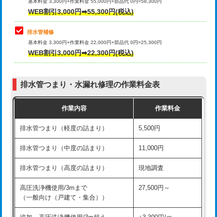
式）)
基本料金 3,300円+作業料金 55,000円+部品代 0円=58,300円
コンクリート斫り（厚さ10㎝超え）
38,500円
WEB割引3,000円➡55,300円(税込)
交換・取付(混合水栓（壁付・デッキ
16,500円+材料費
式・ワンホール）)
モルタル補修（厚さ10㎝まで）
27,500円
排水管補修
基本料金 3,300円+作業料金 22,000円+部品代 0円=25,300円
交換・取付(排水栓・排水トラップ
22,000円+材料費
モルタル補修（厚さ10㎝超え）
38,500円
WEB割引3,000円➡22,300円(税込)
（P/S/ポップアップ））
台所シンク・作業台設置
現場見積
交換・取付（その他部品）
11,000円+材料費
排水管つまり・水漏れ修理の作業料金表
追加人工
16,500円
持込商品取付（単水栓）
13,200円
作業内容
作業料金
廃棄・処分
現場見積
持込商品取付（混合水栓）
16,500円
排水管つまり（軽度の詰まり）
5,500円
※給水管工事は20mmまでの価格です。
持込商品取付（浄水器・分岐水栓）
16,500円
排水管つまり（中度の詰まり）
11,000円
給水管工事※（ホール加工)
16,500円
排水管つまり（高度の詰まり）
現地調査
給水管工事※（バンド止め)
3,300円
高圧洗浄機使用/3mまで
27,500円～
（一般向け（戸建て・集合））
給水管工事※（支持金具設置)
5,500円