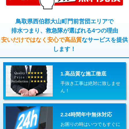
コンクリート斫り（厚さ10㎝超え）
38,500円
桝清掃
8,800円
モルタル補修（厚さ10㎝まで）
27,500円
鳥取県西伯郡大山町門前営団エリアで
止水・漏水調査・防水処理・清掃・修
11,000円
理・調整・分解・加工など（軽作業）
排水つまり、救急隊が選ばれる4つの理由
モルタル補修（厚さ10㎝超え）
38,500円
安いだけではなく安心で高品質
なサービスを提供
止水・漏水調査・防水処理・清掃・修
22,000円
追加人工
16,500円
理・調整・分解・加工など（中作業）
します！
廃棄・処分
現場見積
止水・漏水調査・防水処理・清掃・修
33,000円
理・調整・分解・加工など（重作業）
1.高品質な施工徹底
その他部品の脱着
8,800円～
手抜き工事は絶対に致しませ
交換・取付（タンク）
22,000円+材料費
ん！
交換・取付(単水栓（壁付・デッキ
13,200円+材料費
式）)
2.24時間年中無休対応
交換・取付(混合水栓（壁付・デッキ
16,500円+材料費
式・ワンホール）)
お困りの時はいつでもすぐに