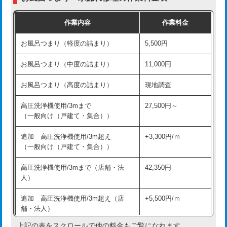
交換・取付（普通便座）
11,000円+材料費
作業内容
作業料金
交換・取付（温水洗浄便座）
16,500円+材料費
お風呂つまり（軽度の詰まり）
5,500円
交換・取付(単水栓（壁付・デッキ
13,200円+材料費
式）)
お風呂つまり（中度の詰まり）
11,000円
交換・取付(混合水栓（壁付・デッキ
16,500円+材料費
お風呂つまり（高度の詰まり）
現地調査
式・ワンホール）)
高圧洗浄機使用/3mまで
27,500円～
交換・取付(排水栓・排水トラップ
22,000円+材料費
（一般向け（戸建て・集合））
（P/S/ポップアップ））
追加 高圧洗浄機使用/3m超え
+3,300円/ｍ
交換・取付（その他部品）
11,000円+材料費
（一般向け（戸建て・集合））
持込商品取付（単水栓）
13,200円
高圧洗浄機使用/3mまで（店舗・法
42,350円
人）
持込商品取付（混合水栓）
16,500円
追加 高圧洗浄機使用/3m超え（店
+5,500円/ｍ
持込商品取付（浄水器・分岐水栓）
16,500円
舗・法人）
持込商品取付（温水洗浄便座）
22,000円
上記の表をスクロールで他の料金もご覧になれます。