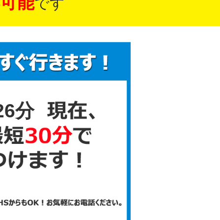
可能
です
26分