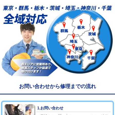
給水管工事※（塩ビ管（VP・HI）使
33,000円
用/3ｍまで)
給水管工事※（塩ビ管（VP・HI）使
+8,800円
用（追加）/3ｍ超え)
給水管工事※（ライニング鋼管・銅
44,000円
管・ポリ管・HT管使用/3ｍまで)
給水管工事※（ライニング鋼管・銅
+8,800円
管・ポリ管・HT管使用/3ｍ超え)
マス交換（土の掘削・埋め戻し作業）
11,000円~
マス交換（深さ50㎝未満）
55,000円
お問い合わせから修理までの流れ
マス交換（深さ50㎝以上）
66,000円
コンクリート斫り（厚さ10㎝まで）
27,500円
1.お問い合わせ
コンクリート斫り（厚さ10㎝超え）
38,500円