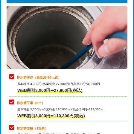
給水管工事※（ライニング鋼管・銅
44,000円
追加トーラー機使用/3m超え
+3,300円
管・ポリ管・HT管使用/3ｍまで)
カメラ調査
33,000円
給水管工事※（ライニング鋼管・銅
+8,800円
管・ポリ管・HT管使用/3ｍ超え)
桝清掃
8,800円
排水管工事（土の掘削・埋め戻し作
11,000円~
止水・漏水調査・防水処理・清掃・修
11,000円
業）
理・調整・分解・加工など（軽作業）
排水管工事（排水管工事/3ｍまで）
55,000円
止水・漏水調査・防水処理・清掃・修
22,000円
理・調整・分解・加工など（中作業）
排水管工事（追加 排水管工事/3ｍ超
+11,000円
排水管洗浄（高圧洗浄3ｍ迄）
え）
基本料金 3,300円+作業料金 27,500円+部品代 0円=30,800円
止水・漏水調査・防水処理・清掃・修
33,000円
WEB割引3,000円➡27,800円(税込)
理・調整・分解・加工など（重作業）
マス交換（土の掘削・埋め戻し作業）
11,000円~
排水管工事（8ｍ）
その他部品の脱着
8,800円～
マス交換（深さ50㎝未満）
55,000円
基本料金 3,300円+作業料金 110,000円+部品代 0円=113,300円
WEB割引3,000円➡110,300円(税込)
交換・取付（タンク）
22,000円+材料費
マス交換（深さ50㎝以上）
66,000円
交換・取付(単水栓（壁付・デッキ
13,200円+材料費
コンクリート斫り（厚さ10㎝まで）
27,500円
排水桝交換（1箇所）