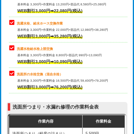
管・ポリ管・HT管使用/3ｍ超え)
基本料金 3,300円+作業料金 13,200円+部品代 8,580円=25,080円
止水・漏水調査・防水処理・清掃・修
33,000円
WEB割引3,000円➡22,080円(税込)
理・調整・分解・加工など（重作業）
排水管工事（土の掘削・埋め戻し作
11,000円~
業）
洗濯水栓、給水ホース交換作業
キッチンタンク脱着
16,500円
基本料金 3,300円+作業料金 22,000円+部品代 12,980円=38,280円
排水管工事（排水管工事/3ｍまで）
55,000円
WEB割引3,000円➡35,280円(税込)
その他部品の脱着
8,800円～
排水管工事（追加 排水管工事/3ｍ超
+11,000円
交換・取付（タンク）
22,000円+材料費
洗濯水栓給水栓上部交換
え）
基本料金 3,300円+作業料金 8,800円+部品代 990円=13,090円
交換・取付(単水栓（壁付・デッキ
13,200円+材料費
WEB割引3,000円➡10,090円(税込)
マス交換（土の掘削・埋め戻し作業）
11,000円~
式）)
洗面所の水栓交換（混合水栓）
マス交換（深さ50㎝未満）
55,000円
交換・取付(混合水栓（壁付・デッキ
16,500円+材料費
基本料金 3,300円+作業料金 16,500円+部品代 59,400円=79,200円
式・ワンホール）)
WEB割引3,000円➡76,200円(税込)
マス交換（深さ50㎝以上）
66,000円
交換・取付(排水栓・排水トラップ
22,000円+材料費
コンクリート斫り（厚さ10㎝まで）
27,500円
（P/S/ポップアップ））
洗面所つまり・水漏れ修理の作業料金表
コンクリート斫り（厚さ10㎝超え）
38,500円
交換・取付（その他部品）
11,000円+材料費
作業内容
作業料金
モルタル補修（厚さ10㎝まで）
27,500円
持込商品取付（単水栓）
13,200円
洗面所つまり（軽度の詰まり）
5,500円