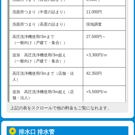
モルタル補修（厚さ10㎝超え）
38,500円
持込商品取付（混合水栓）
16,500円
洗面所つまり（中度の詰まり）
11,000円
洗面台設置
38,500円
持込商品取付（浄水器・分岐水栓）
16,500円
洗面所つまり（高度の詰まり）
現地調査
バスタブ設置
現場見積
給水管工事※（ホール加工)
16,500円
高圧洗浄機使用/3mまで
27,500円～
追加人工
16,500円
（一般向け（戸建て・集合））
給水管工事※（バンド止め)
3,300円
廃棄・処分
現場見積
追加 高圧洗浄機使用/3m超え
+3,300円/ｍ
給水管工事※（支持金具設置)
5,500円
（一般向け（戸建て・集合））
※給水管工事は20mmまでの価格です。
給水管工事※（保温材使用（バンド止
5,500円
高圧洗浄機使用/3mまで（店舗・法
42,350円
め込み）)
人）
給水管工事※（土の掘削・埋め戻し作
11,000円
追加 高圧洗浄機使用/3m超え（店
+5,500円/ｍ
業)
舗・法人）
給水管工事※（塩ビ管（VP・HI）使
33,000円
上記の表をスクロールで他の料金もご覧になれます。
高度高圧洗浄換
現地調査
用/3ｍまで)
トーラー作業
16,500円
給水管工事※（塩ビ管（VP・HI）使
+8,800円
用（追加）/3ｍ超え)
排水口 排水管
トーラー機使用/3mまで
33,000円