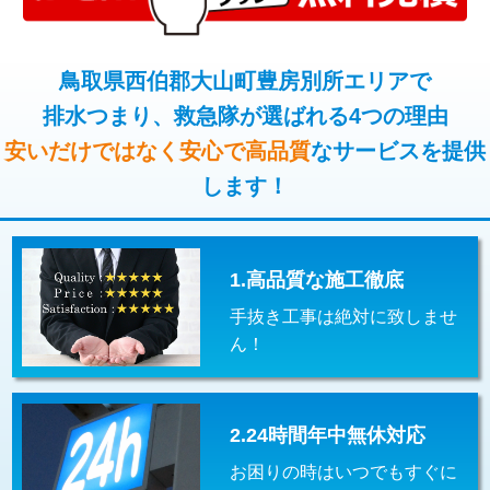
コンクリート斫り（厚さ10㎝超え）
38,500円
桝清掃
8,800円
モルタル補修（厚さ10㎝まで）
27,500円
鳥取県西伯郡大山町豊房別所エリアで
止水・漏水調査・防水処理・清掃・修
11,000円
理・調整・分解・加工など（軽作業）
排水つまり、救急隊が選ばれる4つの理由
モルタル補修（厚さ10㎝超え）
38,500円
安いだけではなく安心で高品質
なサービスを提供
止水・漏水調査・防水処理・清掃・修
22,000円
追加人工
16,500円
理・調整・分解・加工など（中作業）
します！
廃棄・処分
現場見積
止水・漏水調査・防水処理・清掃・修
33,000円
理・調整・分解・加工など（重作業）
1.高品質な施工徹底
その他部品の脱着
8,800円～
手抜き工事は絶対に致しませ
交換・取付（タンク）
22,000円+材料費
ん！
交換・取付(単水栓（壁付・デッキ
13,200円+材料費
式）)
2.24時間年中無休対応
交換・取付(混合水栓（壁付・デッキ
16,500円+材料費
式・ワンホール）)
お困りの時はいつでもすぐに