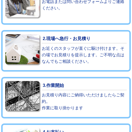
お電話または問い合わせフォームよりご連絡
ください。
モルタル補修（厚さ10㎝まで）
27,500円
モルタル補修（厚さ10㎝超え）
38,500円
追加人工
16,500円
2.現場へ急行・お見積り
廃棄・処分
現場見積
お近くのスタッフが直ぐに駆け付けます。そ
の場でお見積りを提示します。ご不明な点は
なんでもご相談ください。
※給水管工事は20mmまでの価格です。
3.作業開始
お見積り内容にご納得いただけましたらご契
約。
作業に取り掛かります
4.お支払い