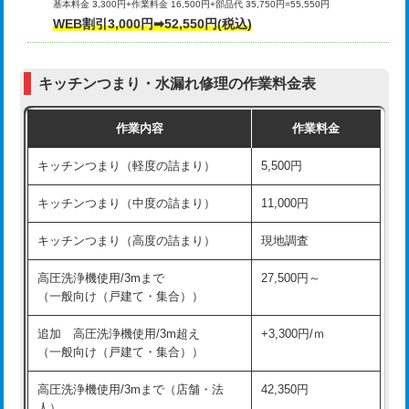
基本料金 3,300円+作業料金 16,500円+部品代 35,750円=55,550円
給水管工事※（ライニング鋼管・銅
44,000円
WEB割引3,000円➡52,550円(税込)
その他部品の脱着
8,800円～
管・ポリ管・HT管使用/3ｍまで)
交換・取付（タンク）
22,000円+材料費
給水管工事※（ライニング鋼管・銅
+8,800円
管・ポリ管・HT管使用/3ｍ超え)
キッチンつまり・水漏れ修理の作業料金表
交換・取付(単水栓（壁付・デッキ
13,200円+材料費
式）)
排水管工事（土の掘削・埋め戻し作
11,000円~
作業内容
作業料金
業）
交換・取付(混合水栓（壁付・デッキ
16,500円+材料費
キッチンつまり（軽度の詰まり）
5,500円
式・ワンホール）)
排水管工事（排水管工事/3ｍまで）
55,000円
キッチンつまり（中度の詰まり）
11,000円
交換・取付(排水栓・排水トラップ
22,000円+材料費
排水管工事（追加 排水管工事/3ｍ超
+11,000円
（P/S/ポップアップ））
え）
キッチンつまり（高度の詰まり）
現地調査
交換・取付（その他部品）
11,000円+材料費
マス交換（土の掘削・埋め戻し作業）
11,000円~
高圧洗浄機使用/3mまで
27,500円～
（一般向け（戸建て・集合））
持込商品取付（単水栓）
13,200円
マス交換（深さ50㎝未満）
55,000円
追加 高圧洗浄機使用/3m超え
+3,300円/ｍ
持込商品取付（混合水栓）
16,500円
マス交換（深さ50㎝以上）
66,000円
（一般向け（戸建て・集合））
持込商品取付（浄水器・分岐水栓）
16,500円
コンクリート斫り（厚さ10㎝まで）
27,500円
高圧洗浄機使用/3mまで（店舗・法
42,350円
人）