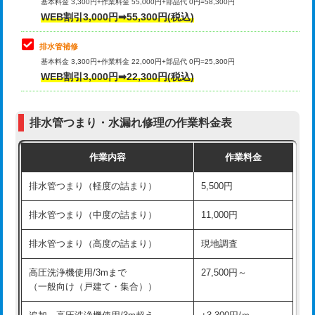
式）)
基本料金 3,300円+作業料金 55,000円+部品代 0円=58,300円
コンクリート斫り（厚さ10㎝超え）
38,500円
WEB割引3,000円➡55,300円(税込)
交換・取付(混合水栓（壁付・デッキ
16,500円+材料費
式・ワンホール）)
モルタル補修（厚さ10㎝まで）
27,500円
排水管補修
基本料金 3,300円+作業料金 22,000円+部品代 0円=25,300円
交換・取付(排水栓・排水トラップ
22,000円+材料費
モルタル補修（厚さ10㎝超え）
38,500円
WEB割引3,000円➡22,300円(税込)
（P/S/ポップアップ））
台所シンク・作業台設置
現場見積
交換・取付（その他部品）
11,000円+材料費
排水管つまり・水漏れ修理の作業料金表
追加人工
16,500円
持込商品取付（単水栓）
13,200円
作業内容
作業料金
廃棄・処分
現場見積
持込商品取付（混合水栓）
16,500円
排水管つまり（軽度の詰まり）
5,500円
※給水管工事は20mmまでの価格です。
持込商品取付（浄水器・分岐水栓）
16,500円
排水管つまり（中度の詰まり）
11,000円
給水管工事※（ホール加工)
16,500円
排水管つまり（高度の詰まり）
現地調査
給水管工事※（バンド止め)
3,300円
高圧洗浄機使用/3mまで
27,500円～
（一般向け（戸建て・集合））
給水管工事※（支持金具設置)
5,500円