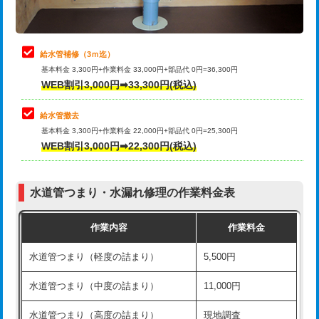
理・調整・分解・加工など（軽作業）
排水管工事（追加 排水管工事/3ｍ超
+11,000円
止水・漏水調査・防水処理・清掃・修
22,000円
え）
理・調整・分解・加工など（中作業）
給水管補修（3ｍ迄）
マス交換（土の掘削・埋め戻し作業）
11,000円~
基本料金 3,300円+作業料金 33,000円+部品代 0円=36,300円
止水・漏水調査・防水処理・清掃・修
33,000円
WEB割引3,000円➡33,300円(税込)
理・調整・分解・加工など（重作業）
マス交換（深さ50㎝未満）
55,000円
給水管撤去
その他部品の脱着
8,800円～
マス交換（深さ50㎝以上）
66,000円
基本料金 3,300円+作業料金 22,000円+部品代 0円=25,300円
WEB割引3,000円➡22,300円(税込)
交換・取付（タンク）
22,000円+材料費
コンクリート斫り（厚さ10㎝まで）
27,500円
交換・取付(単水栓（壁付・デッキ
13,200円+材料費
コンクリート斫り（厚さ10㎝超え）
38,500円
式）)
水道管つまり・水漏れ修理の作業料金表
モルタル補修（厚さ10㎝まで）
27,500円
交換・取付(混合水栓（壁付・デッキ
16,500円+材料費
作業内容
作業料金
式・ワンホール）)
モルタル補修（厚さ10㎝超え）
38,500円
水道管つまり（軽度の詰まり）
5,500円
交換・取付(排水栓・排水トラップ
22,000円+材料費
洗面台設置
38,500円
（P/S/ポップアップ））
水道管つまり（中度の詰まり）
11,000円
化粧台設置
22,000円
交換・取付（その他部品）
11,000円+材料費
水道管つまり（高度の詰まり）
現地調査