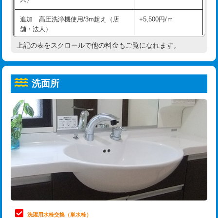
給水管工事※（ホール加工)
16,500円
コンクリート斫り（厚さ10㎝超え）
38,500円
追加 高圧洗浄機使用/3m超え（店
+5,500円/ｍ
給水管工事※（バンド止め)
3,300円
モルタル補修（厚さ10㎝まで）
27,500円
舗・法人）
給水管工事※（支持金具設置)
5,500円
モルタル補修（厚さ10㎝超え）
38,500円
上記の表をスクロールで他の料金もご覧になれます。
高度高圧洗浄換
現地調査
給水管工事※（保温材使用（バンド止
5,500円
洗面台設置
38,500円
トーラー作業
16,500円
め込み）)
洗面所
追加人工
16,500円
トーラー機使用/3mまで
33,000円
給水管工事※（土の掘削・埋め戻し作
11,000円
業)
廃棄・処分
現場見積
追加トーラー機使用/3m超え
+3,300円
給水管工事※（塩ビ管（VP・HI）使
33,000円
※給水管工事は20mmまでの価格です。
カメラ調査
33,000円
用/3ｍまで)
桝清掃
8,800円
給水管工事※（塩ビ管（VP・HI）使
+8,800円
用（追加）/3ｍ超え)
止水・漏水調査・防水処理・清掃・修
11,000円
理・調整・分解・加工など（軽作業）
給水管工事※（ライニング鋼管・銅
44,000円
管・ポリ管・HT管使用/3ｍまで)
止水・漏水調査・防水処理・清掃・修
22,000円
理・調整・分解・加工など（中作業）
給水管工事※（ライニング鋼管・銅
+8,800円
洗濯用水栓交換（単水栓）