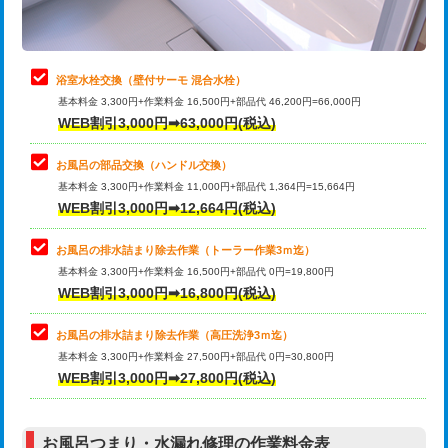
理・調整・分解・加工など（軽作業）
止水・漏水調査・防水処理・清掃・修
22,000円
理・調整・分解・加工など（中作業）
浴室水栓交換（壁付サーモ 混合水栓）
基本料金 3,300円+作業料金 16,500円+部品代 46,200円=66,000円
止水・漏水調査・防水処理・清掃・修
33,000円
WEB割引3,000円➡63,000円(税込)
理・調整・分解・加工など（重作業）
お風呂の部品交換（ハンドル交換）
トイレタンク脱着
16,500円
基本料金 3,300円+作業料金 11,000円+部品代 1,364円=15,664円
WEB割引3,000円➡12,664円(税込)
トイレ便器脱着
16,500円
タンクレストイレ脱着
33,000円
お風呂の排水詰まり除去作業（トーラー作業3ｍ迄）
基本料金 3,300円+作業料金 16,500円+部品代 0円=19,800円
小便器トイレ脱着
現地見積
WEB割引3,000円➡16,800円(税込)
その他部品の脱着
8,800円～
お風呂の排水詰まり除去作業（高圧洗浄3ｍ迄）
基本料金 3,300円+作業料金 27,500円+部品代 0円=30,800円
交換・取付（タンク）
22,000円+材料費
WEB割引3,000円➡27,800円(税込)
交換・取付（便器）
22,000円+材料費
お風呂つまり・水漏れ修理の作業料金表