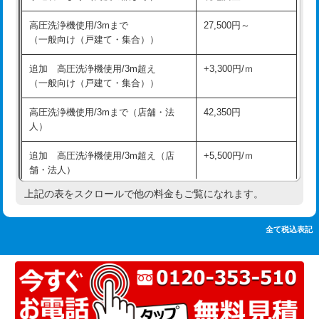
追加人工
16,500円
持込商品取付（単水栓）
13,200円
高圧洗浄機使用/3mまで
27,500円～
廃棄・処分
現場見積
（一般向け（戸建て・集合））
持込商品取付（混合水栓）
16,500円
※給水管工事は20mmまでの価格です。
追加 高圧洗浄機使用/3m超え
+3,300円/ｍ
持込商品取付（浄水器・分岐水栓）
16,500円
（一般向け（戸建て・集合））
排水管工事（土の掘削・埋め戻し作
11,000円~
高圧洗浄機使用/3mまで（店舗・法
42,350円
業）
人）
排水管工事（排水管工事/3ｍまで）
55,000円
追加 高圧洗浄機使用/3m超え（店
+5,500円/ｍ
舗・法人）
排水管工事（追加 排水管工事/3ｍ超
+11,000円
え）
上記の表をスクロールで他の料金もご覧になれます。
高度高圧洗浄換
現地調査
マス交換（土の掘削・埋め戻し作業）
11,000円~
トーラー作業
16,500円
全て税込表記
マス交換（深さ50㎝未満）
55,000円
トーラー機使用/3mまで
33,000円
マス交換（深さ50㎝以上）
66,000円
追加トーラー機使用/3m超え
+3,300円
コンクリート斫り（厚さ10㎝まで）
27,500円
カメラ調査
33,000円