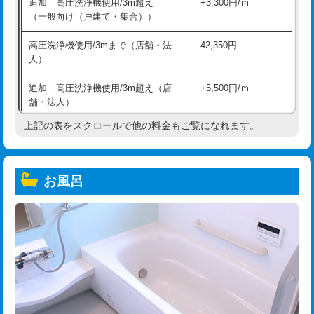
追加 高圧洗浄機使用/3m超え
+3,300円/ｍ
（一般向け（戸建て・集合））
高圧洗浄機使用/3mまで（店舗・法
42,350円
人）
追加 高圧洗浄機使用/3m超え（店
+5,500円/ｍ
舗・法人）
上記の表をスクロールで他の料金もご覧になれます。
高度高圧洗浄換
現地調査
トーラー作業
16,500円
お風呂
トーラー機使用/3mまで
33,000円
追加トーラー機使用/3m超え
+3,300円
カメラ調査
33,000円
桝清掃
8,800円
止水・漏水調査・防水処理・清掃・修
11,000円