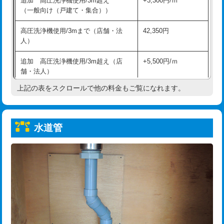
追加 高圧洗浄機使用/3m超え
+3,300円/ｍ
給水管工事※（保温材使用（バンド止
5,500円
（一般向け（戸建て・集合））
め込み）)
高圧洗浄機使用/3mまで（店舗・法
42,350円
給水管工事※（土の掘削・埋め戻し作
11,000円
人）
業)
追加 高圧洗浄機使用/3m超え（店
+5,500円/ｍ
給水管工事※（塩ビ管（VP・HI）使
33,000円
舗・法人）
用/3ｍまで)
上記の表をスクロールで他の料金もご覧になれます。
高度高圧洗浄換
現地調査
給水管工事※（塩ビ管（VP・HI）使
+8,800円
用（追加）/3ｍ超え)
トーラー作業
16,500円
給水管工事※（ライニング鋼管・銅
44,000円
水道管
トーラー機使用/3mまで
33,000円
管・ポリ管・HT管使用/3ｍまで)
追加トーラー機使用/3m超え
+3,300円
給水管工事※（ライニング鋼管・銅
+8,800円
管・ポリ管・HT管使用/3ｍ超え)
カメラ調査
33,000円
排水管工事（土の掘削・埋め戻し作
11,000円~
桝清掃
8,800円
業）
止水・漏水調査・防水処理・清掃・修
11,000円
排水管工事（排水管工事/3ｍまで）
55,000円