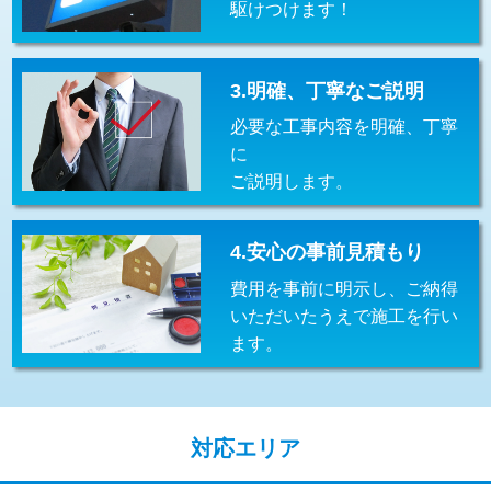
駆けつけます！
交換・取付(排水栓・排水トラップ
22,000円+材料費
（P/S/ポップアップ））
交換・取付（その他部品）
11,000円+材料費
3.明確、丁寧なご説明
必要な工事内容を明確、丁寧
持込商品取付（単水栓）
13,200円
に
持込商品取付（混合水栓）
16,500円
ご説明します。
持込商品取付（浄水器・分岐水栓）
16,500円
4.安心の事前見積もり
給水管工事※（ホール加工)
16,500円
費用を事前に明示し、ご納得
給水管工事※（バンド止め)
3,300円
いただいたうえで施工を行い
ます。
給水管工事※（支持金具設置)
5,500円
給水管工事※（保温材使用（バンド止
5,500円
め込み）)
対応エリア
給水管工事※（土の掘削・埋め戻し作
11,000円
業)