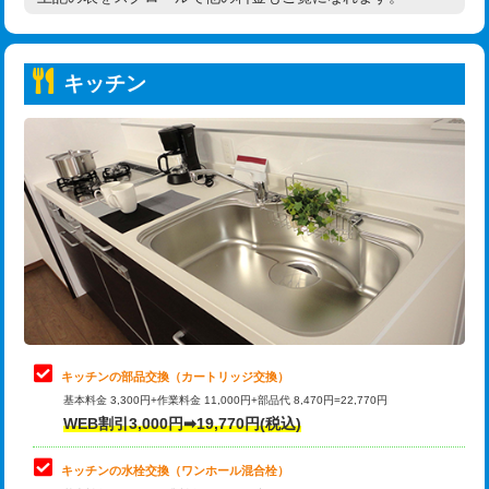
高度高圧洗浄換
現地調査
持込商品取付（普通便座⇔温水洗浄便
22,000円
トーラー作業
16,500円
座）
キッチン
トーラー機使用/3mまで
33,000円
給水管工事※（ホール加工)
16,500円
追加トーラー機使用/3m超え
+3,300円
給水管工事※（バンド止め)
3,300円
カメラ調査
33,000円
給水管工事※（支持金具設置)
5,500円
桝清掃
8,800円
給水管工事※（保温材使用（バンド止
5,500円
め込み）)
止水・漏水調査・防水処理・清掃・修
11,000円
理・調整・分解・加工など（軽作業）
給水管工事※（土の掘削・埋め戻し作
11,000円
業)
止水・漏水調査・防水処理・清掃・修
22,000円
理・調整・分解・加工など（中作業）
給水管工事※（塩ビ管（VP・HI）使
33,000円
キッチンの部品交換（カートリッジ交換）
用/3ｍまで)
基本料金 3,300円+作業料金 11,000円+部品代 8,470円=22,770円
止水・漏水調査・防水処理・清掃・修
33,000円
WEB割引3,000円➡19,770円(税込)
理・調整・分解・加工など（重作業）
給水管工事※（塩ビ管（VP・HI）使
+8,800円
用（追加）/3ｍ超え)
キッチンの水栓交換（ワンホール混合栓）
お風呂タンク脱着
16,500円