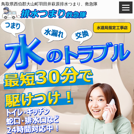
鳥取県西伯郡大山町羽田井萩原排水つまり、救急隊