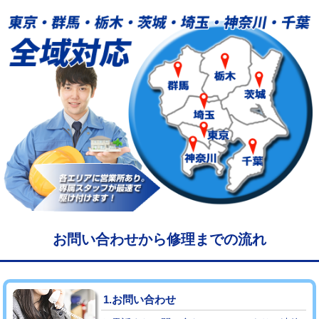
給水管工事※（塩ビ管（VP・HI）使
33,000円
用/3ｍまで)
給水管工事※（塩ビ管（VP・HI）使
+8,800円
用（追加）/3ｍ超え)
給水管工事※（ライニング鋼管・銅
44,000円
管・ポリ管・HT管使用/3ｍまで)
給水管工事※（ライニング鋼管・銅
+8,800円
管・ポリ管・HT管使用/3ｍ超え)
マス交換（土の掘削・埋め戻し作業）
11,000円~
マス交換（深さ50㎝未満）
55,000円
お問い合わせから修理までの流れ
マス交換（深さ50㎝以上）
66,000円
コンクリート斫り（厚さ10㎝まで）
27,500円
1.お問い合わせ
コンクリート斫り（厚さ10㎝超え）
38,500円