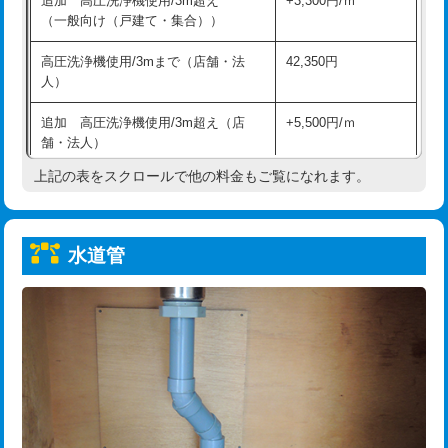
追加 高圧洗浄機使用/3m超え
+3,300円/ｍ
給水管工事※（保温材使用（バンド止
5,500円
（一般向け（戸建て・集合））
め込み）)
高圧洗浄機使用/3mまで（店舗・法
42,350円
給水管工事※（土の掘削・埋め戻し作
11,000円
人）
業)
追加 高圧洗浄機使用/3m超え（店
+5,500円/ｍ
給水管工事※（塩ビ管（VP・HI）使
33,000円
舗・法人）
用/3ｍまで)
上記の表をスクロールで他の料金もご覧になれます。
高度高圧洗浄換
現地調査
給水管工事※（塩ビ管（VP・HI）使
+8,800円
用（追加）/3ｍ超え)
トーラー作業
16,500円
給水管工事※（ライニング鋼管・銅
44,000円
水道管
トーラー機使用/3mまで
33,000円
管・ポリ管・HT管使用/3ｍまで)
追加トーラー機使用/3m超え
+3,300円
給水管工事※（ライニング鋼管・銅
+8,800円
管・ポリ管・HT管使用/3ｍ超え)
カメラ調査
33,000円
排水管工事（土の掘削・埋め戻し作
11,000円~
桝清掃
8,800円
業）
止水・漏水調査・防水処理・清掃・修
11,000円
排水管工事（排水管工事/3ｍまで）
55,000円