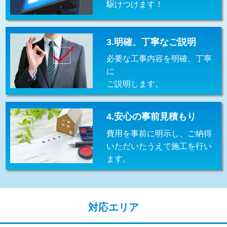
駆けつけます！
交換・取付(排水栓・排水トラップ
22,000円+材料費
（P/S/ポップアップ））
交換・取付（その他部品）
11,000円+材料費
3.明確、丁寧なご説明
必要な工事内容を明確、丁寧
持込商品取付（単水栓）
13,200円
に
持込商品取付（混合水栓）
16,500円
ご説明します。
持込商品取付（浄水器・分岐水栓）
16,500円
4.安心の事前見積もり
給水管工事※（ホール加工)
16,500円
費用を事前に明示し、ご納得
給水管工事※（バンド止め)
3,300円
いただいたうえで施工を行い
ます。
給水管工事※（支持金具設置)
5,500円
給水管工事※（保温材使用（バンド止
5,500円
め込み）)
対応エリア
給水管工事※（土の掘削・埋め戻し作
11,000円
業)