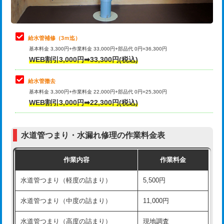
理・調整・分解・加工など（軽作業）
排水管工事（追加 排水管工事/3ｍ超
+11,000円
止水・漏水調査・防水処理・清掃・修
22,000円
え）
理・調整・分解・加工など（中作業）
給水管補修（3ｍ迄）
マス交換（土の掘削・埋め戻し作業）
11,000円~
基本料金 3,300円+作業料金 33,000円+部品代 0円=36,300円
止水・漏水調査・防水処理・清掃・修
33,000円
WEB割引3,000円➡33,300円(税込)
理・調整・分解・加工など（重作業）
マス交換（深さ50㎝未満）
55,000円
給水管撤去
その他部品の脱着
8,800円～
マス交換（深さ50㎝以上）
66,000円
基本料金 3,300円+作業料金 22,000円+部品代 0円=25,300円
WEB割引3,000円➡22,300円(税込)
交換・取付（タンク）
22,000円+材料費
コンクリート斫り（厚さ10㎝まで）
27,500円
交換・取付(単水栓（壁付・デッキ
13,200円+材料費
コンクリート斫り（厚さ10㎝超え）
38,500円
式）)
水道管つまり・水漏れ修理の作業料金表
モルタル補修（厚さ10㎝まで）
27,500円
交換・取付(混合水栓（壁付・デッキ
16,500円+材料費
作業内容
作業料金
式・ワンホール）)
モルタル補修（厚さ10㎝超え）
38,500円
水道管つまり（軽度の詰まり）
5,500円
交換・取付(排水栓・排水トラップ
22,000円+材料費
洗面台設置
38,500円
（P/S/ポップアップ））
水道管つまり（中度の詰まり）
11,000円
化粧台設置
22,000円
交換・取付（その他部品）
11,000円+材料費
水道管つまり（高度の詰まり）
現地調査