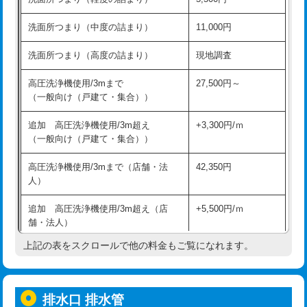
モルタル補修（厚さ10㎝超え）
38,500円
持込商品取付（混合水栓）
16,500円
洗面所つまり（中度の詰まり）
11,000円
洗面台設置
38,500円
持込商品取付（浄水器・分岐水栓）
16,500円
洗面所つまり（高度の詰まり）
現地調査
バスタブ設置
現場見積
給水管工事※（ホール加工)
16,500円
高圧洗浄機使用/3mまで
27,500円～
追加人工
16,500円
（一般向け（戸建て・集合））
給水管工事※（バンド止め)
3,300円
廃棄・処分
現場見積
追加 高圧洗浄機使用/3m超え
+3,300円/ｍ
給水管工事※（支持金具設置)
5,500円
（一般向け（戸建て・集合））
※給水管工事は20mmまでの価格です。
給水管工事※（保温材使用（バンド止
5,500円
高圧洗浄機使用/3mまで（店舗・法
42,350円
め込み）)
人）
給水管工事※（土の掘削・埋め戻し作
11,000円
追加 高圧洗浄機使用/3m超え（店
+5,500円/ｍ
業)
舗・法人）
給水管工事※（塩ビ管（VP・HI）使
33,000円
上記の表をスクロールで他の料金もご覧になれます。
高度高圧洗浄換
現地調査
用/3ｍまで)
トーラー作業
16,500円
給水管工事※（塩ビ管（VP・HI）使
+8,800円
用（追加）/3ｍ超え)
排水口 排水管
トーラー機使用/3mまで
33,000円