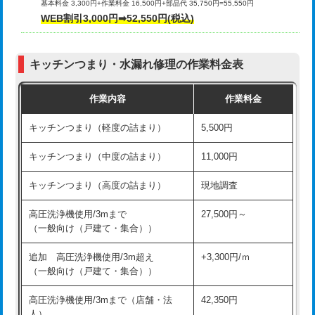
基本料金 3,300円+作業料金 16,500円+部品代 35,750円=55,550円
給水管工事※（ライニング鋼管・銅
44,000円
WEB割引3,000円➡52,550円(税込)
その他部品の脱着
8,800円～
管・ポリ管・HT管使用/3ｍまで)
交換・取付（タンク）
22,000円+材料費
給水管工事※（ライニング鋼管・銅
+8,800円
管・ポリ管・HT管使用/3ｍ超え)
キッチンつまり・水漏れ修理の作業料金表
交換・取付(単水栓（壁付・デッキ
13,200円+材料費
式）)
排水管工事（土の掘削・埋め戻し作
11,000円~
作業内容
作業料金
業）
交換・取付(混合水栓（壁付・デッキ
16,500円+材料費
キッチンつまり（軽度の詰まり）
5,500円
式・ワンホール）)
排水管工事（排水管工事/3ｍまで）
55,000円
キッチンつまり（中度の詰まり）
11,000円
交換・取付(排水栓・排水トラップ
22,000円+材料費
排水管工事（追加 排水管工事/3ｍ超
+11,000円
（P/S/ポップアップ））
え）
キッチンつまり（高度の詰まり）
現地調査
交換・取付（その他部品）
11,000円+材料費
マス交換（土の掘削・埋め戻し作業）
11,000円~
高圧洗浄機使用/3mまで
27,500円～
（一般向け（戸建て・集合））
持込商品取付（単水栓）
13,200円
マス交換（深さ50㎝未満）
55,000円
追加 高圧洗浄機使用/3m超え
+3,300円/ｍ
持込商品取付（混合水栓）
16,500円
マス交換（深さ50㎝以上）
66,000円
（一般向け（戸建て・集合））
持込商品取付（浄水器・分岐水栓）
16,500円
コンクリート斫り（厚さ10㎝まで）
27,500円
高圧洗浄機使用/3mまで（店舗・法
42,350円
人）