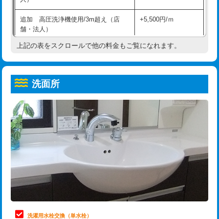
給水管工事※（ホール加工)
16,500円
コンクリート斫り（厚さ10㎝超え）
38,500円
追加 高圧洗浄機使用/3m超え（店
+5,500円/ｍ
給水管工事※（バンド止め)
3,300円
モルタル補修（厚さ10㎝まで）
27,500円
舗・法人）
給水管工事※（支持金具設置)
5,500円
モルタル補修（厚さ10㎝超え）
38,500円
上記の表をスクロールで他の料金もご覧になれます。
高度高圧洗浄換
現地調査
給水管工事※（保温材使用（バンド止
5,500円
洗面台設置
38,500円
トーラー作業
16,500円
め込み）)
洗面所
追加人工
16,500円
トーラー機使用/3mまで
33,000円
給水管工事※（土の掘削・埋め戻し作
11,000円
業)
廃棄・処分
現場見積
追加トーラー機使用/3m超え
+3,300円
給水管工事※（塩ビ管（VP・HI）使
33,000円
※給水管工事は20mmまでの価格です。
カメラ調査
33,000円
用/3ｍまで)
桝清掃
8,800円
給水管工事※（塩ビ管（VP・HI）使
+8,800円
用（追加）/3ｍ超え)
止水・漏水調査・防水処理・清掃・修
11,000円
理・調整・分解・加工など（軽作業）
給水管工事※（ライニング鋼管・銅
44,000円
管・ポリ管・HT管使用/3ｍまで)
止水・漏水調査・防水処理・清掃・修
22,000円
理・調整・分解・加工など（中作業）
給水管工事※（ライニング鋼管・銅
+8,800円
洗濯用水栓交換（単水栓）