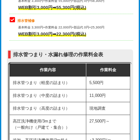
式）)
基本料金 3,300円+作業料金 55,000円+部品代 0円=58,300円
コンクリート斫り（厚さ10㎝超え）
38,500円
WEB割引3,000円➡55,300円(税込)
交換・取付(混合水栓（壁付・デッキ
16,500円+材料費
式・ワンホール）)
モルタル補修（厚さ10㎝まで）
27,500円
排水管補修
基本料金 3,300円+作業料金 22,000円+部品代 0円=25,300円
交換・取付(排水栓・排水トラップ
22,000円+材料費
モルタル補修（厚さ10㎝超え）
38,500円
WEB割引3,000円➡22,300円(税込)
（P/S/ポップアップ））
台所シンク・作業台設置
現場見積
交換・取付（その他部品）
11,000円+材料費
排水管つまり・水漏れ修理の作業料金表
追加人工
16,500円
持込商品取付（単水栓）
13,200円
作業内容
作業料金
廃棄・処分
現場見積
持込商品取付（混合水栓）
16,500円
排水管つまり（軽度の詰まり）
5,500円
※給水管工事は20mmまでの価格です。
持込商品取付（浄水器・分岐水栓）
16,500円
排水管つまり（中度の詰まり）
11,000円
給水管工事※（ホール加工)
16,500円
排水管つまり（高度の詰まり）
現地調査
給水管工事※（バンド止め)
3,300円
高圧洗浄機使用/3mまで
27,500円～
（一般向け（戸建て・集合））
給水管工事※（支持金具設置)
5,500円