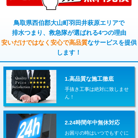
コンクリート斫り（厚さ10㎝超え）
38,500円
桝清掃
8,800円
モルタル補修（厚さ10㎝まで）
27,500円
鳥取県西伯郡大山町羽田井萩原エリアで
止水・漏水調査・防水処理・清掃・修
11,000円
理・調整・分解・加工など（軽作業）
排水つまり、救急隊が選ばれる4つの理由
モルタル補修（厚さ10㎝超え）
38,500円
安いだけではなく安心で高品質
なサービスを提供
止水・漏水調査・防水処理・清掃・修
22,000円
追加人工
16,500円
理・調整・分解・加工など（中作業）
します！
廃棄・処分
現場見積
止水・漏水調査・防水処理・清掃・修
33,000円
理・調整・分解・加工など（重作業）
1.高品質な施工徹底
その他部品の脱着
8,800円～
手抜き工事は絶対に致しませ
交換・取付（タンク）
22,000円+材料費
ん！
交換・取付(単水栓（壁付・デッキ
13,200円+材料費
式）)
2.24時間年中無休対応
交換・取付(混合水栓（壁付・デッキ
16,500円+材料費
式・ワンホール）)
お困りの時はいつでもすぐに