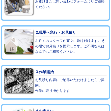
お電話または問い合わせフォームよりご連絡
ください。
モルタル補修（厚さ10㎝まで）
27,500円
モルタル補修（厚さ10㎝超え）
38,500円
追加人工
16,500円
2.現場へ急行・お見積り
廃棄・処分
現場見積
お近くのスタッフが直ぐに駆け付けます。そ
の場でお見積りを提示します。ご不明な点は
なんでもご相談ください。
※給水管工事は20mmまでの価格です。
3.作業開始
お見積り内容にご納得いただけましたらご契
約。
作業に取り掛かります
4.お支払い