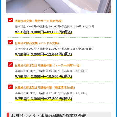
理・調整・分解・加工など（軽作業）
止水・漏水調査・防水処理・清掃・修
22,000円
理・調整・分解・加工など（中作業）
浴室水栓交換（壁付サーモ 混合水栓）
基本料金 3,300円+作業料金 16,500円+部品代 46,200円=66,000円
止水・漏水調査・防水処理・清掃・修
33,000円
WEB割引3,000円➡63,000円(税込)
理・調整・分解・加工など（重作業）
お風呂の部品交換（ハンドル交換）
トイレタンク脱着
16,500円
基本料金 3,300円+作業料金 11,000円+部品代 1,364円=15,664円
WEB割引3,000円➡12,664円(税込)
トイレ便器脱着
16,500円
タンクレストイレ脱着
33,000円
お風呂の排水詰まり除去作業（トーラー作業3ｍ迄）
基本料金 3,300円+作業料金 16,500円+部品代 0円=19,800円
小便器トイレ脱着
現地見積
WEB割引3,000円➡16,800円(税込)
その他部品の脱着
8,800円～
お風呂の排水詰まり除去作業（高圧洗浄3ｍ迄）
基本料金 3,300円+作業料金 27,500円+部品代 0円=30,800円
交換・取付（タンク）
22,000円+材料費
WEB割引3,000円➡27,800円(税込)
交換・取付（便器）
22,000円+材料費
お風呂つまり・水漏れ修理の作業料金表