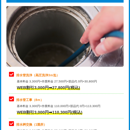
給水管工事※（ライニング鋼管・銅
44,000円
追加トーラー機使用/3m超え
+3,300円
管・ポリ管・HT管使用/3ｍまで)
カメラ調査
33,000円
給水管工事※（ライニング鋼管・銅
+8,800円
管・ポリ管・HT管使用/3ｍ超え)
桝清掃
8,800円
排水管工事（土の掘削・埋め戻し作
11,000円~
止水・漏水調査・防水処理・清掃・修
11,000円
業）
理・調整・分解・加工など（軽作業）
排水管工事（排水管工事/3ｍまで）
55,000円
止水・漏水調査・防水処理・清掃・修
22,000円
理・調整・分解・加工など（中作業）
排水管工事（追加 排水管工事/3ｍ超
+11,000円
排水管洗浄（高圧洗浄3ｍ迄）
え）
基本料金 3,300円+作業料金 27,500円+部品代 0円=30,800円
止水・漏水調査・防水処理・清掃・修
33,000円
WEB割引3,000円➡27,800円(税込)
理・調整・分解・加工など（重作業）
マス交換（土の掘削・埋め戻し作業）
11,000円~
排水管工事（8ｍ）
その他部品の脱着
8,800円～
マス交換（深さ50㎝未満）
55,000円
基本料金 3,300円+作業料金 110,000円+部品代 0円=113,300円
WEB割引3,000円➡110,300円(税込)
交換・取付（タンク）
22,000円+材料費
マス交換（深さ50㎝以上）
66,000円
交換・取付(単水栓（壁付・デッキ
13,200円+材料費
コンクリート斫り（厚さ10㎝まで）
27,500円
排水桝交換（1箇所）