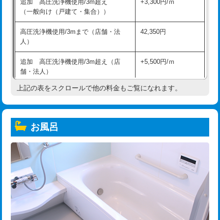
追加 高圧洗浄機使用/3m超え
+3,300円/ｍ
（一般向け（戸建て・集合））
高圧洗浄機使用/3mまで（店舗・法
42,350円
人）
追加 高圧洗浄機使用/3m超え（店
+5,500円/ｍ
舗・法人）
上記の表をスクロールで他の料金もご覧になれます。
高度高圧洗浄換
現地調査
トーラー作業
16,500円
お風呂
トーラー機使用/3mまで
33,000円
追加トーラー機使用/3m超え
+3,300円
カメラ調査
33,000円
桝清掃
8,800円
止水・漏水調査・防水処理・清掃・修
11,000円