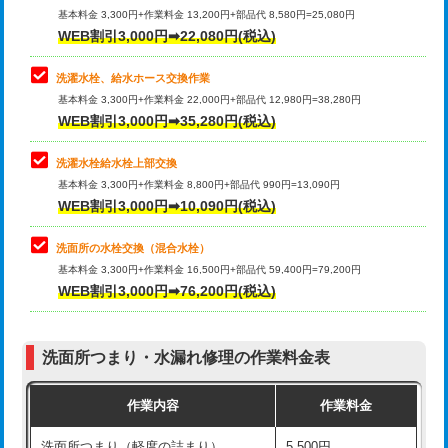
管・ポリ管・HT管使用/3ｍ超え)
基本料金 3,300円+作業料金 13,200円+部品代 8,580円=25,080円
止水・漏水調査・防水処理・清掃・修
33,000円
WEB割引3,000円➡22,080円(税込)
理・調整・分解・加工など（重作業）
排水管工事（土の掘削・埋め戻し作
11,000円~
業）
洗濯水栓、給水ホース交換作業
キッチンタンク脱着
16,500円
基本料金 3,300円+作業料金 22,000円+部品代 12,980円=38,280円
排水管工事（排水管工事/3ｍまで）
55,000円
WEB割引3,000円➡35,280円(税込)
その他部品の脱着
8,800円～
排水管工事（追加 排水管工事/3ｍ超
+11,000円
交換・取付（タンク）
22,000円+材料費
洗濯水栓給水栓上部交換
え）
基本料金 3,300円+作業料金 8,800円+部品代 990円=13,090円
交換・取付(単水栓（壁付・デッキ
13,200円+材料費
WEB割引3,000円➡10,090円(税込)
マス交換（土の掘削・埋め戻し作業）
11,000円~
式）)
洗面所の水栓交換（混合水栓）
マス交換（深さ50㎝未満）
55,000円
交換・取付(混合水栓（壁付・デッキ
16,500円+材料費
基本料金 3,300円+作業料金 16,500円+部品代 59,400円=79,200円
式・ワンホール）)
WEB割引3,000円➡76,200円(税込)
マス交換（深さ50㎝以上）
66,000円
交換・取付(排水栓・排水トラップ
22,000円+材料費
コンクリート斫り（厚さ10㎝まで）
27,500円
（P/S/ポップアップ））
洗面所つまり・水漏れ修理の作業料金表
コンクリート斫り（厚さ10㎝超え）
38,500円
交換・取付（その他部品）
11,000円+材料費
作業内容
作業料金
モルタル補修（厚さ10㎝まで）
27,500円
持込商品取付（単水栓）
13,200円
洗面所つまり（軽度の詰まり）
5,500円