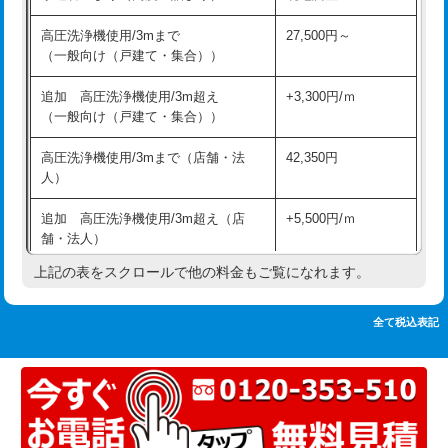
追加人工
16,500円
持込商品取付（単水栓）
13,200円
高圧洗浄機使用/3mまで
27,500円～
廃棄・処分
現場見積
（一般向け（戸建て・集合））
持込商品取付（混合水栓）
16,500円
※給水管工事は20mmまでの価格です。
追加 高圧洗浄機使用/3m超え
+3,300円/ｍ
持込商品取付（浄水器・分岐水栓）
16,500円
（一般向け（戸建て・集合））
排水管工事（土の掘削・埋め戻し作
11,000円~
高圧洗浄機使用/3mまで（店舗・法
42,350円
業）
人）
排水管工事（排水管工事/3ｍまで）
55,000円
追加 高圧洗浄機使用/3m超え（店
+5,500円/ｍ
舗・法人）
排水管工事（追加 排水管工事/3ｍ超
+11,000円
え）
上記の表をスクロールで他の料金もご覧になれます。
高度高圧洗浄換
現地調査
マス交換（土の掘削・埋め戻し作業）
11,000円~
トーラー作業
16,500円
全て税込表記
マス交換（深さ50㎝未満）
55,000円
トーラー機使用/3mまで
33,000円
マス交換（深さ50㎝以上）
66,000円
追加トーラー機使用/3m超え
+3,300円
コンクリート斫り（厚さ10㎝まで）
27,500円
カメラ調査
33,000円