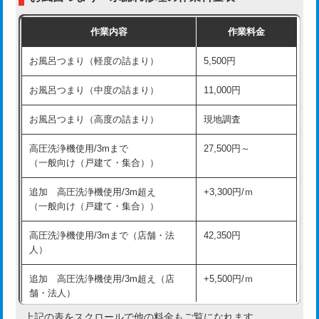
交換・取付（普通便座）
11,000円+材料費
作業内容
作業料金
交換・取付（温水洗浄便座）
16,500円+材料費
お風呂つまり（軽度の詰まり）
5,500円
交換・取付(単水栓（壁付・デッキ
13,200円+材料費
式）)
お風呂つまり（中度の詰まり）
11,000円
交換・取付(混合水栓（壁付・デッキ
16,500円+材料費
お風呂つまり（高度の詰まり）
現地調査
式・ワンホール）)
高圧洗浄機使用/3mまで
27,500円～
交換・取付(排水栓・排水トラップ
22,000円+材料費
（一般向け（戸建て・集合））
（P/S/ポップアップ））
追加 高圧洗浄機使用/3m超え
+3,300円/ｍ
交換・取付（その他部品）
11,000円+材料費
（一般向け（戸建て・集合））
持込商品取付（単水栓）
13,200円
高圧洗浄機使用/3mまで（店舗・法
42,350円
人）
持込商品取付（混合水栓）
16,500円
追加 高圧洗浄機使用/3m超え（店
+5,500円/ｍ
持込商品取付（浄水器・分岐水栓）
16,500円
舗・法人）
持込商品取付（温水洗浄便座）
22,000円
上記の表をスクロールで他の料金もご覧になれます。