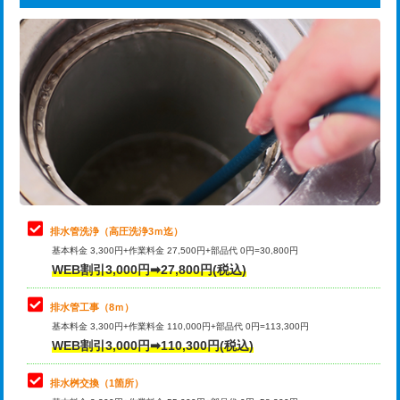
給水管工事※（ライニング鋼管・銅
44,000円
追加トーラー機使用/3m超え
+3,300円
管・ポリ管・HT管使用/3ｍまで)
カメラ調査
33,000円
給水管工事※（ライニング鋼管・銅
+8,800円
管・ポリ管・HT管使用/3ｍ超え)
桝清掃
8,800円
排水管工事（土の掘削・埋め戻し作
11,000円~
止水・漏水調査・防水処理・清掃・修
11,000円
業）
理・調整・分解・加工など（軽作業）
排水管工事（排水管工事/3ｍまで）
55,000円
止水・漏水調査・防水処理・清掃・修
22,000円
理・調整・分解・加工など（中作業）
排水管工事（追加 排水管工事/3ｍ超
+11,000円
排水管洗浄（高圧洗浄3ｍ迄）
え）
基本料金 3,300円+作業料金 27,500円+部品代 0円=30,800円
止水・漏水調査・防水処理・清掃・修
33,000円
WEB割引3,000円➡27,800円(税込)
理・調整・分解・加工など（重作業）
マス交換（土の掘削・埋め戻し作業）
11,000円~
排水管工事（8ｍ）
その他部品の脱着
8,800円～
マス交換（深さ50㎝未満）
55,000円
基本料金 3,300円+作業料金 110,000円+部品代 0円=113,300円
WEB割引3,000円➡110,300円(税込)
交換・取付（タンク）
22,000円+材料費
マス交換（深さ50㎝以上）
66,000円
交換・取付(単水栓（壁付・デッキ
13,200円+材料費
コンクリート斫り（厚さ10㎝まで）
27,500円
排水桝交換（1箇所）