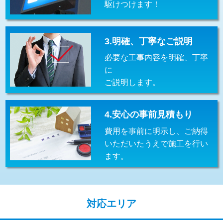
駆けつけます！
交換・取付(排水栓・排水トラップ
22,000円+材料費
（P/S/ポップアップ））
交換・取付（その他部品）
11,000円+材料費
3.明確、丁寧なご説明
必要な工事内容を明確、丁寧
持込商品取付（単水栓）
13,200円
に
持込商品取付（混合水栓）
16,500円
ご説明します。
持込商品取付（浄水器・分岐水栓）
16,500円
4.安心の事前見積もり
給水管工事※（ホール加工)
16,500円
費用を事前に明示し、ご納得
給水管工事※（バンド止め)
3,300円
いただいたうえで施工を行い
ます。
給水管工事※（支持金具設置)
5,500円
給水管工事※（保温材使用（バンド止
5,500円
め込み）)
対応エリア
給水管工事※（土の掘削・埋め戻し作
11,000円
業)