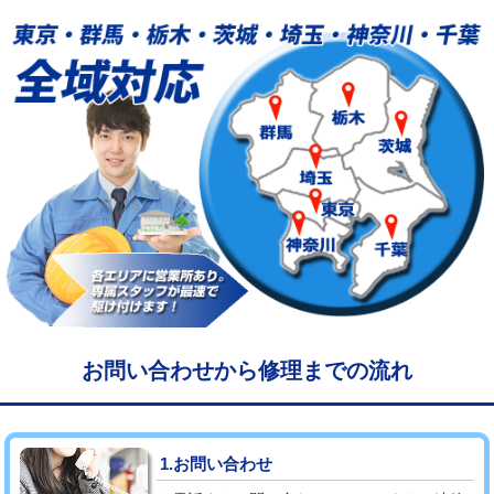
給水管工事※（塩ビ管（VP・HI）使
33,000円
用/3ｍまで)
給水管工事※（塩ビ管（VP・HI）使
+8,800円
用（追加）/3ｍ超え)
給水管工事※（ライニング鋼管・銅
44,000円
管・ポリ管・HT管使用/3ｍまで)
給水管工事※（ライニング鋼管・銅
+8,800円
管・ポリ管・HT管使用/3ｍ超え)
マス交換（土の掘削・埋め戻し作業）
11,000円~
マス交換（深さ50㎝未満）
55,000円
お問い合わせから修理までの流れ
マス交換（深さ50㎝以上）
66,000円
コンクリート斫り（厚さ10㎝まで）
27,500円
1.お問い合わせ
コンクリート斫り（厚さ10㎝超え）
38,500円