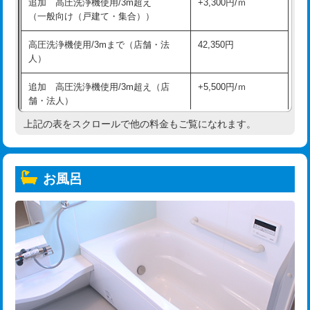
追加 高圧洗浄機使用/3m超え
+3,300円/ｍ
（一般向け（戸建て・集合））
高圧洗浄機使用/3mまで（店舗・法
42,350円
人）
追加 高圧洗浄機使用/3m超え（店
+5,500円/ｍ
舗・法人）
上記の表をスクロールで他の料金もご覧になれます。
高度高圧洗浄換
現地調査
トーラー作業
16,500円
お風呂
トーラー機使用/3mまで
33,000円
追加トーラー機使用/3m超え
+3,300円
カメラ調査
33,000円
桝清掃
8,800円
止水・漏水調査・防水処理・清掃・修
11,000円