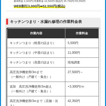
基本料金 3,300円+作業料金 16,500円+部品代 35,750円=55,550円
給水管工事※（ライニング鋼管・銅
44,000円
WEB割引3,000円➡52,550円(税込)
その他部品の脱着
8,800円～
管・ポリ管・HT管使用/3ｍまで)
交換・取付（タンク）
22,000円+材料費
給水管工事※（ライニング鋼管・銅
+8,800円
管・ポリ管・HT管使用/3ｍ超え)
キッチンつまり・水漏れ修理の作業料金表
交換・取付(単水栓（壁付・デッキ
13,200円+材料費
式）)
排水管工事（土の掘削・埋め戻し作
11,000円~
作業内容
作業料金
業）
交換・取付(混合水栓（壁付・デッキ
16,500円+材料費
キッチンつまり（軽度の詰まり）
5,500円
式・ワンホール）)
排水管工事（排水管工事/3ｍまで）
55,000円
キッチンつまり（中度の詰まり）
11,000円
交換・取付(排水栓・排水トラップ
22,000円+材料費
排水管工事（追加 排水管工事/3ｍ超
+11,000円
（P/S/ポップアップ））
え）
キッチンつまり（高度の詰まり）
現地調査
交換・取付（その他部品）
11,000円+材料費
マス交換（土の掘削・埋め戻し作業）
11,000円~
高圧洗浄機使用/3mまで
27,500円～
（一般向け（戸建て・集合））
持込商品取付（単水栓）
13,200円
マス交換（深さ50㎝未満）
55,000円
追加 高圧洗浄機使用/3m超え
+3,300円/ｍ
持込商品取付（混合水栓）
16,500円
マス交換（深さ50㎝以上）
66,000円
（一般向け（戸建て・集合））
持込商品取付（浄水器・分岐水栓）
16,500円
コンクリート斫り（厚さ10㎝まで）
27,500円
高圧洗浄機使用/3mまで（店舗・法
42,350円
人）