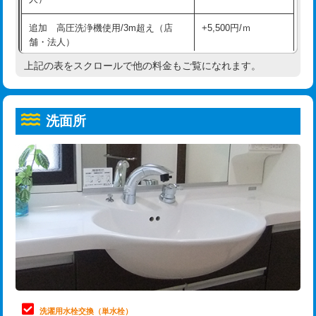
給水管工事※（ホール加工)
16,500円
コンクリート斫り（厚さ10㎝超え）
38,500円
追加 高圧洗浄機使用/3m超え（店
+5,500円/ｍ
給水管工事※（バンド止め)
3,300円
モルタル補修（厚さ10㎝まで）
27,500円
舗・法人）
給水管工事※（支持金具設置)
5,500円
モルタル補修（厚さ10㎝超え）
38,500円
上記の表をスクロールで他の料金もご覧になれます。
高度高圧洗浄換
現地調査
給水管工事※（保温材使用（バンド止
5,500円
洗面台設置
38,500円
トーラー作業
16,500円
め込み）)
洗面所
追加人工
16,500円
トーラー機使用/3mまで
33,000円
給水管工事※（土の掘削・埋め戻し作
11,000円
業)
廃棄・処分
現場見積
追加トーラー機使用/3m超え
+3,300円
給水管工事※（塩ビ管（VP・HI）使
33,000円
※給水管工事は20mmまでの価格です。
カメラ調査
33,000円
用/3ｍまで)
桝清掃
8,800円
給水管工事※（塩ビ管（VP・HI）使
+8,800円
用（追加）/3ｍ超え)
止水・漏水調査・防水処理・清掃・修
11,000円
理・調整・分解・加工など（軽作業）
給水管工事※（ライニング鋼管・銅
44,000円
管・ポリ管・HT管使用/3ｍまで)
止水・漏水調査・防水処理・清掃・修
22,000円
理・調整・分解・加工など（中作業）
給水管工事※（ライニング鋼管・銅
+8,800円
洗濯用水栓交換（単水栓）