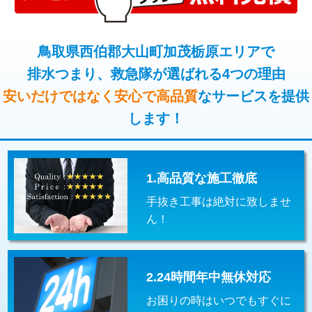
コンクリート斫り（厚さ10㎝超え）
38,500円
桝清掃
8,800円
モルタル補修（厚さ10㎝まで）
27,500円
鳥取県西伯郡大山町加茂栃原エリアで
止水・漏水調査・防水処理・清掃・修
11,000円
理・調整・分解・加工など（軽作業）
排水つまり、救急隊が選ばれる4つの理由
モルタル補修（厚さ10㎝超え）
38,500円
安いだけではなく安心で高品質
なサービスを提供
止水・漏水調査・防水処理・清掃・修
22,000円
追加人工
16,500円
理・調整・分解・加工など（中作業）
します！
廃棄・処分
現場見積
止水・漏水調査・防水処理・清掃・修
33,000円
理・調整・分解・加工など（重作業）
1.高品質な施工徹底
その他部品の脱着
8,800円～
手抜き工事は絶対に致しませ
交換・取付（タンク）
22,000円+材料費
ん！
交換・取付(単水栓（壁付・デッキ
13,200円+材料費
式）)
2.24時間年中無休対応
交換・取付(混合水栓（壁付・デッキ
16,500円+材料費
式・ワンホール）)
お困りの時はいつでもすぐに