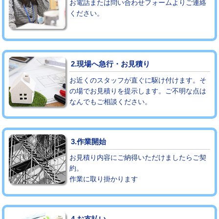
お電話または問い合わせフォームよりご連絡
ください。
モルタル補修（厚さ10㎝まで）
27,500円
モルタル補修（厚さ10㎝超え）
38,500円
追加人工
16,500円
2.現場へ急行・お見積り
廃棄・処分
現場見積
お近くのスタッフが直ぐに駆け付けます。そ
の場でお見積りを提示します。ご不明な点は
なんでもご相談ください。
※給水管工事は20mmまでの価格です。
3.作業開始
お見積り内容にご納得いただけましたらご契
約。
作業に取り掛かります
4.お支払い