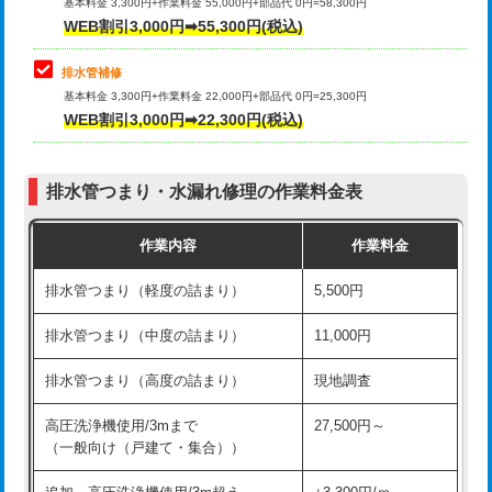
式）)
基本料金 3,300円+作業料金 55,000円+部品代 0円=58,300円
コンクリート斫り（厚さ10㎝超え）
38,500円
WEB割引3,000円➡55,300円(税込)
交換・取付(混合水栓（壁付・デッキ
16,500円+材料費
式・ワンホール）)
モルタル補修（厚さ10㎝まで）
27,500円
排水管補修
基本料金 3,300円+作業料金 22,000円+部品代 0円=25,300円
交換・取付(排水栓・排水トラップ
22,000円+材料費
モルタル補修（厚さ10㎝超え）
38,500円
WEB割引3,000円➡22,300円(税込)
（P/S/ポップアップ））
台所シンク・作業台設置
現場見積
交換・取付（その他部品）
11,000円+材料費
排水管つまり・水漏れ修理の作業料金表
追加人工
16,500円
持込商品取付（単水栓）
13,200円
作業内容
作業料金
廃棄・処分
現場見積
持込商品取付（混合水栓）
16,500円
排水管つまり（軽度の詰まり）
5,500円
※給水管工事は20mmまでの価格です。
持込商品取付（浄水器・分岐水栓）
16,500円
排水管つまり（中度の詰まり）
11,000円
給水管工事※（ホール加工)
16,500円
排水管つまり（高度の詰まり）
現地調査
給水管工事※（バンド止め)
3,300円
高圧洗浄機使用/3mまで
27,500円～
（一般向け（戸建て・集合））
給水管工事※（支持金具設置)
5,500円