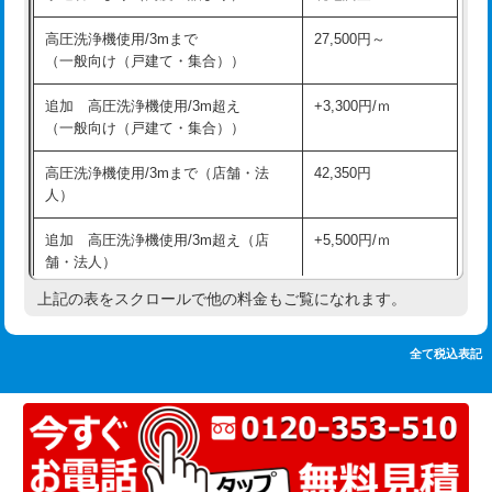
追加人工
16,500円
持込商品取付（単水栓）
13,200円
高圧洗浄機使用/3mまで
27,500円～
廃棄・処分
現場見積
（一般向け（戸建て・集合））
持込商品取付（混合水栓）
16,500円
※給水管工事は20mmまでの価格です。
追加 高圧洗浄機使用/3m超え
+3,300円/ｍ
持込商品取付（浄水器・分岐水栓）
16,500円
（一般向け（戸建て・集合））
排水管工事（土の掘削・埋め戻し作
11,000円~
高圧洗浄機使用/3mまで（店舗・法
42,350円
業）
人）
排水管工事（排水管工事/3ｍまで）
55,000円
追加 高圧洗浄機使用/3m超え（店
+5,500円/ｍ
舗・法人）
排水管工事（追加 排水管工事/3ｍ超
+11,000円
え）
上記の表をスクロールで他の料金もご覧になれます。
高度高圧洗浄換
現地調査
マス交換（土の掘削・埋め戻し作業）
11,000円~
トーラー作業
16,500円
全て税込表記
マス交換（深さ50㎝未満）
55,000円
トーラー機使用/3mまで
33,000円
マス交換（深さ50㎝以上）
66,000円
追加トーラー機使用/3m超え
+3,300円
コンクリート斫り（厚さ10㎝まで）
27,500円
カメラ調査
33,000円