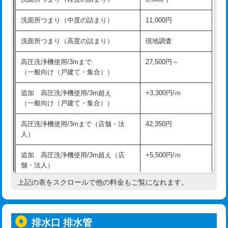
モルタル補修（厚さ10㎝超え）
38,500円
持込商品取付（混合水栓）
16,500円
洗面所つまり（中度の詰まり）
11,000円
洗面台設置
38,500円
持込商品取付（浄水器・分岐水栓）
16,500円
洗面所つまり（高度の詰まり）
現地調査
バスタブ設置
現場見積
給水管工事※（ホール加工)
16,500円
高圧洗浄機使用/3mまで
27,500円～
追加人工
16,500円
（一般向け（戸建て・集合））
給水管工事※（バンド止め)
3,300円
廃棄・処分
現場見積
追加 高圧洗浄機使用/3m超え
+3,300円/ｍ
給水管工事※（支持金具設置)
5,500円
（一般向け（戸建て・集合））
※給水管工事は20mmまでの価格です。
給水管工事※（保温材使用（バンド止
5,500円
高圧洗浄機使用/3mまで（店舗・法
42,350円
め込み）)
人）
給水管工事※（土の掘削・埋め戻し作
11,000円
追加 高圧洗浄機使用/3m超え（店
+5,500円/ｍ
業)
舗・法人）
給水管工事※（塩ビ管（VP・HI）使
33,000円
上記の表をスクロールで他の料金もご覧になれます。
高度高圧洗浄換
現地調査
用/3ｍまで)
トーラー作業
16,500円
給水管工事※（塩ビ管（VP・HI）使
+8,800円
用（追加）/3ｍ超え)
排水口 排水管
トーラー機使用/3mまで
33,000円