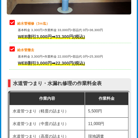
理・調整・分解・加工など（軽作業）
排水管工事（追加 排水管工事/3ｍ超
+11,000円
止水・漏水調査・防水処理・清掃・修
22,000円
え）
理・調整・分解・加工など（中作業）
給水管補修（3ｍ迄）
マス交換（土の掘削・埋め戻し作業）
11,000円~
基本料金 3,300円+作業料金 33,000円+部品代 0円=36,300円
止水・漏水調査・防水処理・清掃・修
33,000円
WEB割引3,000円➡33,300円(税込)
理・調整・分解・加工など（重作業）
マス交換（深さ50㎝未満）
55,000円
給水管撤去
その他部品の脱着
8,800円～
マス交換（深さ50㎝以上）
66,000円
基本料金 3,300円+作業料金 22,000円+部品代 0円=25,300円
WEB割引3,000円➡22,300円(税込)
交換・取付（タンク）
22,000円+材料費
コンクリート斫り（厚さ10㎝まで）
27,500円
交換・取付(単水栓（壁付・デッキ
13,200円+材料費
コンクリート斫り（厚さ10㎝超え）
38,500円
式）)
水道管つまり・水漏れ修理の作業料金表
モルタル補修（厚さ10㎝まで）
27,500円
交換・取付(混合水栓（壁付・デッキ
16,500円+材料費
作業内容
作業料金
式・ワンホール）)
モルタル補修（厚さ10㎝超え）
38,500円
水道管つまり（軽度の詰まり）
5,500円
交換・取付(排水栓・排水トラップ
22,000円+材料費
洗面台設置
38,500円
（P/S/ポップアップ））
水道管つまり（中度の詰まり）
11,000円
化粧台設置
22,000円
交換・取付（その他部品）
11,000円+材料費
水道管つまり（高度の詰まり）
現地調査