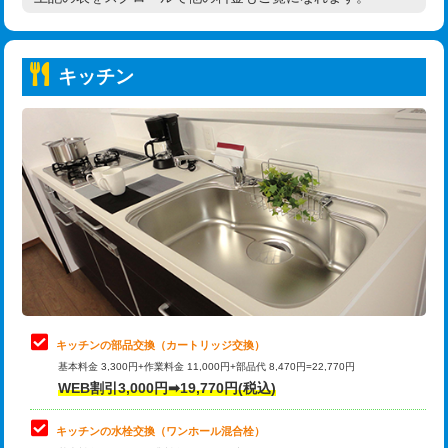
高度高圧洗浄換
現地調査
持込商品取付（普通便座⇔温水洗浄便
22,000円
トーラー作業
16,500円
座）
キッチン
トーラー機使用/3mまで
33,000円
給水管工事※（ホール加工)
16,500円
追加トーラー機使用/3m超え
+3,300円
給水管工事※（バンド止め)
3,300円
カメラ調査
33,000円
給水管工事※（支持金具設置)
5,500円
桝清掃
8,800円
給水管工事※（保温材使用（バンド止
5,500円
め込み）)
止水・漏水調査・防水処理・清掃・修
11,000円
理・調整・分解・加工など（軽作業）
給水管工事※（土の掘削・埋め戻し作
11,000円
業)
止水・漏水調査・防水処理・清掃・修
22,000円
理・調整・分解・加工など（中作業）
給水管工事※（塩ビ管（VP・HI）使
33,000円
キッチンの部品交換（カートリッジ交換）
用/3ｍまで)
基本料金 3,300円+作業料金 11,000円+部品代 8,470円=22,770円
止水・漏水調査・防水処理・清掃・修
33,000円
WEB割引3,000円➡19,770円(税込)
理・調整・分解・加工など（重作業）
給水管工事※（塩ビ管（VP・HI）使
+8,800円
用（追加）/3ｍ超え)
キッチンの水栓交換（ワンホール混合栓）
お風呂タンク脱着
16,500円