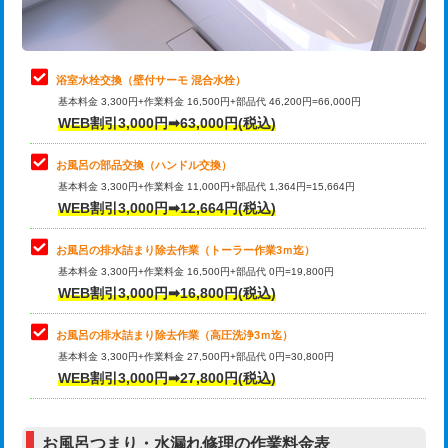
理・調整・分解・加工など（軽作業）
止水・漏水調査・防水処理・清掃・修
22,000円
理・調整・分解・加工など（中作業）
浴室水栓交換（壁付サーモ 混合水栓）
基本料金 3,300円+作業料金 16,500円+部品代 46,200円=66,000円
止水・漏水調査・防水処理・清掃・修
33,000円
WEB割引3,000円➡63,000円(税込)
理・調整・分解・加工など（重作業）
お風呂の部品交換（ハンドル交換）
トイレタンク脱着
16,500円
基本料金 3,300円+作業料金 11,000円+部品代 1,364円=15,664円
WEB割引3,000円➡12,664円(税込)
トイレ便器脱着
16,500円
タンクレストイレ脱着
33,000円
お風呂の排水詰まり除去作業（トーラー作業3ｍ迄）
基本料金 3,300円+作業料金 16,500円+部品代 0円=19,800円
小便器トイレ脱着
現地見積
WEB割引3,000円➡16,800円(税込)
その他部品の脱着
8,800円～
お風呂の排水詰まり除去作業（高圧洗浄3ｍ迄）
基本料金 3,300円+作業料金 27,500円+部品代 0円=30,800円
交換・取付（タンク）
22,000円+材料費
WEB割引3,000円➡27,800円(税込)
交換・取付（便器）
22,000円+材料費
お風呂つまり・水漏れ修理の作業料金表