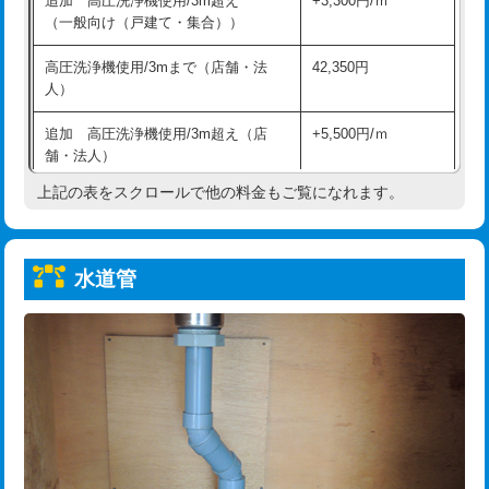
追加 高圧洗浄機使用/3m超え
+3,300円/ｍ
給水管工事※（保温材使用（バンド止
5,500円
（一般向け（戸建て・集合））
め込み）)
高圧洗浄機使用/3mまで（店舗・法
42,350円
給水管工事※（土の掘削・埋め戻し作
11,000円
人）
業)
追加 高圧洗浄機使用/3m超え（店
+5,500円/ｍ
給水管工事※（塩ビ管（VP・HI）使
33,000円
舗・法人）
用/3ｍまで)
上記の表をスクロールで他の料金もご覧になれます。
高度高圧洗浄換
現地調査
給水管工事※（塩ビ管（VP・HI）使
+8,800円
用（追加）/3ｍ超え)
トーラー作業
16,500円
給水管工事※（ライニング鋼管・銅
44,000円
水道管
トーラー機使用/3mまで
33,000円
管・ポリ管・HT管使用/3ｍまで)
追加トーラー機使用/3m超え
+3,300円
給水管工事※（ライニング鋼管・銅
+8,800円
管・ポリ管・HT管使用/3ｍ超え)
カメラ調査
33,000円
排水管工事（土の掘削・埋め戻し作
11,000円~
桝清掃
8,800円
業）
止水・漏水調査・防水処理・清掃・修
11,000円
排水管工事（排水管工事/3ｍまで）
55,000円