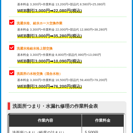
管・ポリ管・HT管使用/3ｍ超え)
基本料金 3,300円+作業料金 13,200円+部品代 8,580円=25,080円
止水・漏水調査・防水処理・清掃・修
33,000円
WEB割引3,000円➡22,080円(税込)
理・調整・分解・加工など（重作業）
排水管工事（土の掘削・埋め戻し作
11,000円~
業）
洗濯水栓、給水ホース交換作業
キッチンタンク脱着
16,500円
基本料金 3,300円+作業料金 22,000円+部品代 12,980円=38,280円
排水管工事（排水管工事/3ｍまで）
55,000円
WEB割引3,000円➡35,280円(税込)
その他部品の脱着
8,800円～
排水管工事（追加 排水管工事/3ｍ超
+11,000円
交換・取付（タンク）
22,000円+材料費
洗濯水栓給水栓上部交換
え）
基本料金 3,300円+作業料金 8,800円+部品代 990円=13,090円
交換・取付(単水栓（壁付・デッキ
13,200円+材料費
WEB割引3,000円➡10,090円(税込)
マス交換（土の掘削・埋め戻し作業）
11,000円~
式）)
洗面所の水栓交換（混合水栓）
マス交換（深さ50㎝未満）
55,000円
交換・取付(混合水栓（壁付・デッキ
16,500円+材料費
基本料金 3,300円+作業料金 16,500円+部品代 59,400円=79,200円
式・ワンホール）)
WEB割引3,000円➡76,200円(税込)
マス交換（深さ50㎝以上）
66,000円
交換・取付(排水栓・排水トラップ
22,000円+材料費
コンクリート斫り（厚さ10㎝まで）
27,500円
（P/S/ポップアップ））
洗面所つまり・水漏れ修理の作業料金表
コンクリート斫り（厚さ10㎝超え）
38,500円
交換・取付（その他部品）
11,000円+材料費
作業内容
作業料金
モルタル補修（厚さ10㎝まで）
27,500円
持込商品取付（単水栓）
13,200円
洗面所つまり（軽度の詰まり）
5,500円